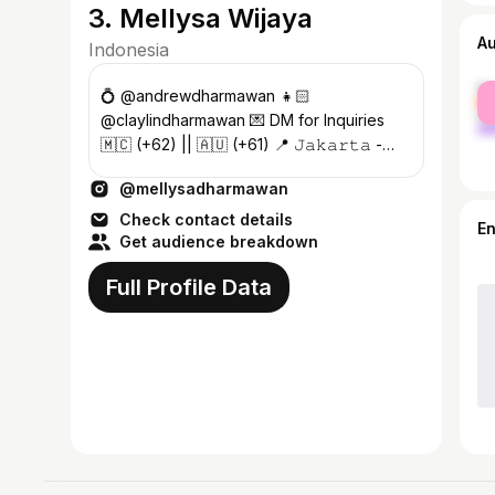
3. Mellysa Wijaya
A
Indonesia
fe
💍 @andrewdharmawan 👧🏻
ma
@claylindharmawan 💌 DM for Inquiries
🇲🇨 (+62) || 🇦🇺 (+61) 📍 𝙹𝚊𝚔𝚊𝚛𝚝𝚊 -
𝙼𝚊𝚔𝚊𝚜𝚜𝚊𝚛
@mellysadharmawan
Check contact details
E
Get audience breakdown
Full Profile Data