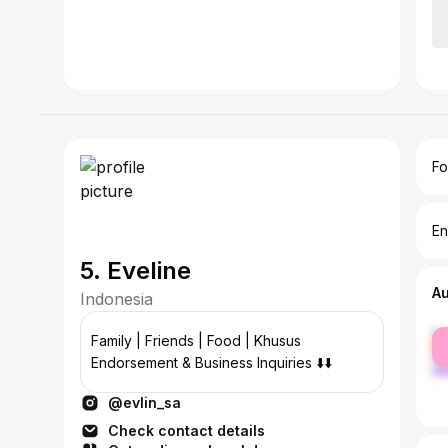
Fo
En
5. Eveline
A
Indonesia
fe
Family | Friends | Food | Khusus
ma
Endorsement & Business Inquiries ⬇️⬇️
@evlin_sa
Check contact details