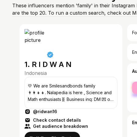
These influencers mention 'family' in their Instagram
are the top 20. To run a custom search, check out M
Fo
En
1. R I D W A N
A
Indonesia
fe
💛 We are Smilesandbonds family
ma
👨‍👩‍👧‍👧. Nalapedia is here , Science and
Math enthusiasts🧬 Business inq: DM 💌 or
click link ⬇️
@ridwan16
Check contact details
E
Get audience breakdown