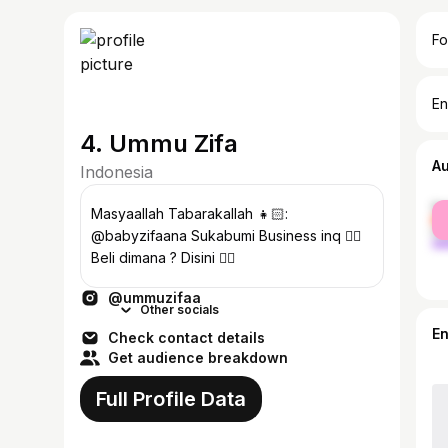
Fo
En
4. Ummu Zifa
A
Indonesia
fe
Masyaallah Tabarakallah 👧🏻:
ma
@babyzifaana Sukabumi Business inq 👇🏻
Beli dimana ? Disini 👇🏻
@ummuzifaa
Other socials
E
Check contact details
Get audience breakdown
Full Profile Data