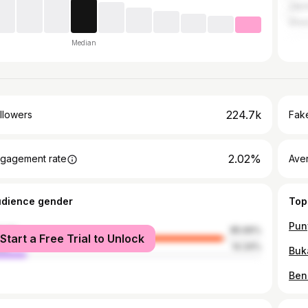
Jap
Gha
Median
224.7k
llowers
Fake
2.02%
gagement rate
Ave
udience gender
Top
male
85.66%
Start a Free Trial to Unlock
le
14.34%