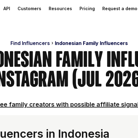
API
Customers
Resources
Pricing
Request a demo
Find Influencers
Indonesian Family Influencers
onesian Family Inf
nstagram (Jul 202
ee family creators with possible affiliate signa
luencers in Indonesia