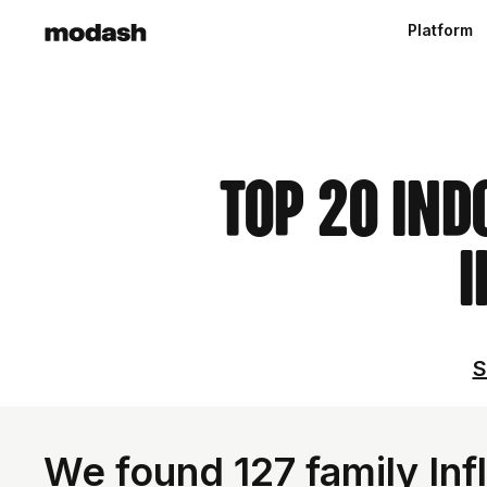
Platform
Top 20 Ind
I
S
We found 127 family Inf