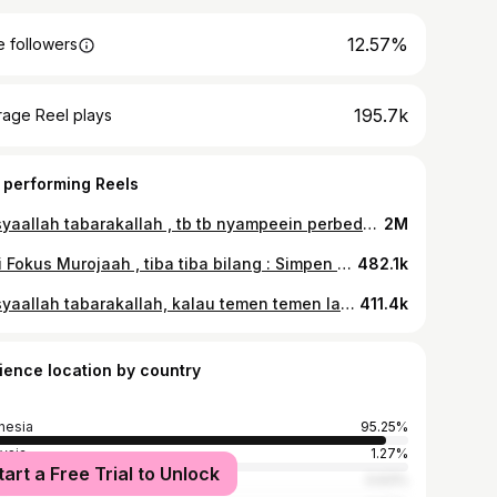
12.57%
 followers
195.7k
rage Reel plays
 performing Reels
Masyaallah tabarakallah , tb tb nyampeein perbedaan ayat dari Annaziat sama Abasa seseneng ituuu Ummu sama Abu .. Hehehe 🥺🫶🏻✨🙌🏻 .. #masyaallahtabarakallah #hafalan #ngaji #fyp
2M
Lagi Fokus Murojaah , tiba tiba bilang : Simpen buat kenang kenangan Zifa ☺️ #masyaallahtabarakallah #anak #hafalan #ngaji
482.1k
Masyaallah tabarakallah, kalau temen temen lagi ada di fase ini tetep semangat yaa 💕 insyaallah Allah lagi kasih kesempatan dapat double pahala , pahala saat dulu menghafal, dan pahala lagi saat kita berjuang mengulangnya .. dan hari ini , Zifa murojaah nya di temenin sama Jenna dress set hijab @casila_baby 💕
411.4k
ience location by country
nesia
95.25%
ysia
1.27%
tart a Free Trial to Unlock
0.63%