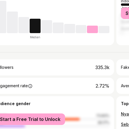
Indo
Jap
S
Brazi
Sout
Austr
Median
335.3k
llowers
Fake
2.72%
gagement rate
Ave
udience gender
Top
Nya
male
73.83%
Start a Free Trial to Unlock
le
26.17%
Seb