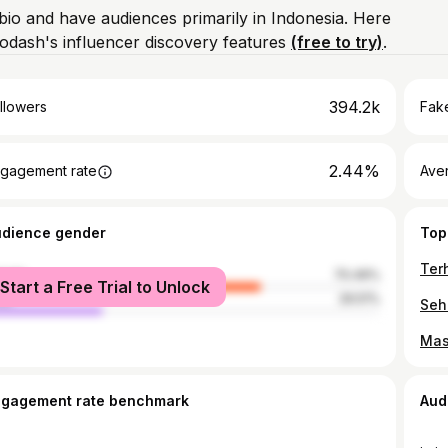
 bio and have audiences primarily in Indonesia. Here
odash's influencer discovery features
(free to try)
.
394.2k
llowers
Fake
2.44%
gagement rate
Ave
udience gender
Top
male
70.49%
Start a Free Trial to Unlock
le
29.51%
ngagement rate benchmark
Aud