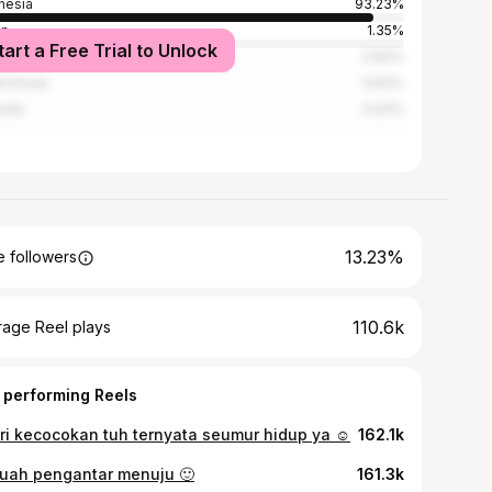
nesia
93.23%
an
1.35%
tart a Free Trial to Unlock
l
0.83%
h Korea
0.63%
alia
0.63%
13.23%
 followers
110.6k
rage Reel plays
 performing Reels
ri kecocokan tuh ternyata seumur hidup ya ☺️
162.1k
uah pengantar menuju 🙂
161.3k