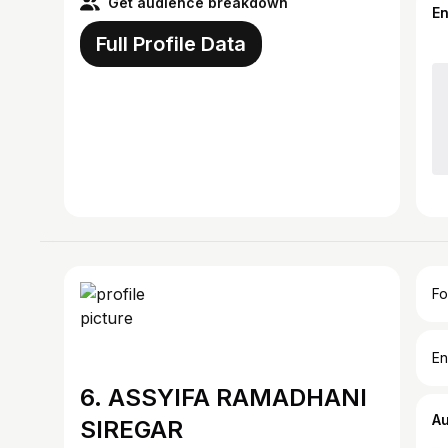
Get audience breakdown
E
Full Profile Data
Fo
En
6. ASSYIFA RAMADHANI
A
SIREGAR