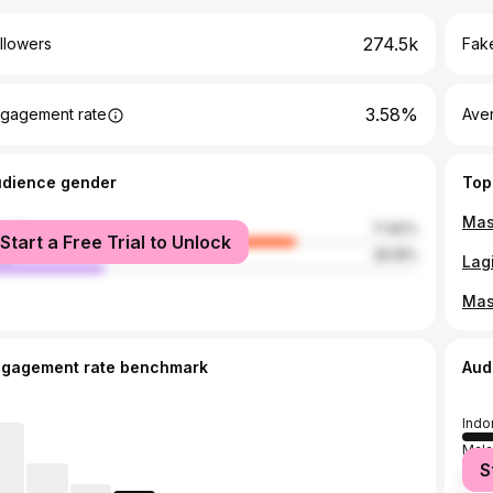
274.5k
llowers
Fake
3.58%
gagement rate
Ave
udience gender
Top
male
71.82%
Start a Free Trial to Unlock
le
28.18%
ngagement rate benchmark
Aud
Indo
Mala
S
India