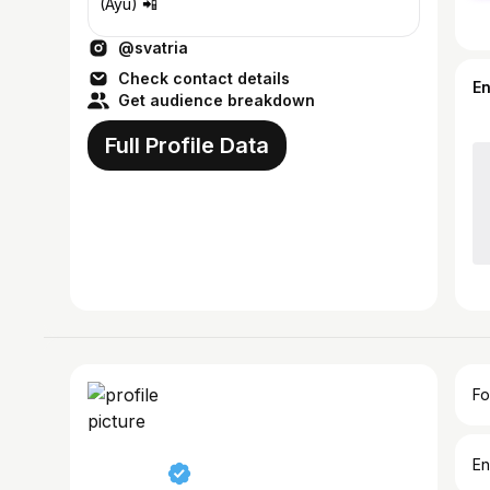
(Ayu) 📲
@svatria
Check contact details
E
Get audience breakdown
Full Profile Data
Fo
En