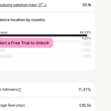
hubung sebelum tidur 😴🌙
20.1k
ience location by country
nesia
96.33%
an
0.67%
tart a Free Trial to Unlock
ysia
0.39%
alia
0.28%
ed States
0.28%
11.41%
 followers
518.5k
rage Reel plays