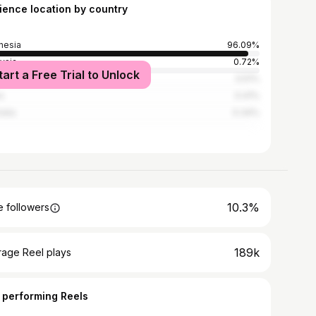
ience location by country
nesia
96.09%
ysia
0.72%
tart a Free Trial to Unlock
ed States
0.51%
a
0.41%
alia
0.34%
10.3%
 followers
189k
rage Reel plays
 performing Reels