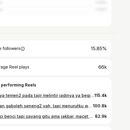
an
0.63%
na
0.32%
15.85%
 followers
66k
rage Reel plays
 performing Reels
Punya temen2 pada tajir melintir jadinya ya begini deh 😭🙏 #videoreels #instareels #reelstagram #reels #instareels #igreels
115.4k
Bukan gaboleh seneng2 yah, tapi menurutku wajib bedain kebutuhan sama keinginan apalagi GENGSI yang ga penting2 amat 🙏🙏🙏 #igreels #storytime #videoreels #reelstagram #reels
100.8k
Benci benci tapi sayang gitu ama jakbar, macet banjir keknya uda langganan tapi bakmienya masih top markotop sih! Banyak yang pada pindahan ke bsd tapi ga nahan macet disini 😭😭 #storytime #instareel #videoreels #jakarta
82.9k