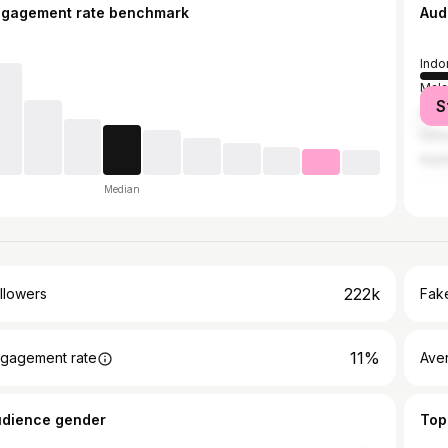
ngagement rate benchmark
Aud
Indo
Mala
S
Unit
Chin
Austr
Median
222k
llowers
Fake
11%
gagement rate
Ave
udience gender
Top