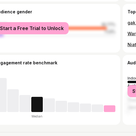
udience gender
Top
male
92.77%
Start a Free Trial to Unlock
le
7.23%
ngagement rate benchmark
Aud
Indo
Austr
S
Mala
Thai
Jap
Median