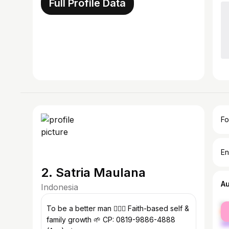
Full Profile Data
Fo
En
2. Satria Maulana
A
Indonesia
fe
To be a better man 🧔🏻‍♂️ Faith-based self &
ma
family growth 🌱 CP: 0819-9886-4888