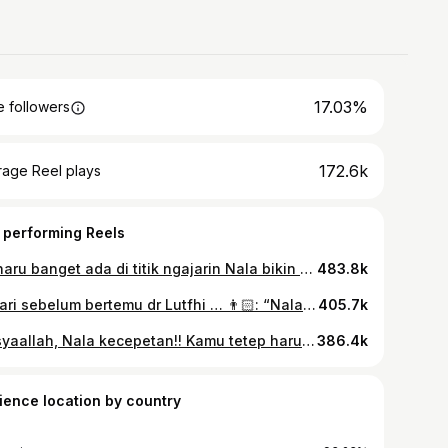
17.03%
 followers
172.6k
rage Reel plays
 performing Reels
Terharu banget ada di titik ngajarin Nala bikin email buat dokter-dokter indonesia 🥹 Doain ya aunty uncle semoga emailnya diterima dan dibalas 🙏
483.8k
Sehari sebelum bertemu dr Lutfhi … 👨🏻: “Nala, besok ketemu dokter ortopedi senior loh, jangan lari-lari di ruangan kerja dokternya ya!” 👧🏻: “Engga kok, malah besok mau tanya-tanya yang simpel aja” Ternyata dia malah interview, tegang banget takut tanya yang aneh-aneh 😰😰
405.7k
Masyaallah, Nala kecepetan!! Kamu tetep harus ikut SNBP 15 tahun lagi yaaa, tetep harus belajar dan ikutin semua prosesnya. Kaka-kaka yang Nala sayangi, Semangat dan selamat yaa yang sudah menerima hasilnya.. Kata Ayah dan Ibu, setiap orang punya waktunya masing-masing. Ada yang dipercepat, ada yang sedang dipersiapkan. Kalau hari ini belum sesuai harapan, gapapa ya kak… Yang kakak kejar tidak akan tertukar kok. Selama kakak terus berjalan, kakak tetap sedang menuju ke sana. 🤍
386.4k
ience location by country