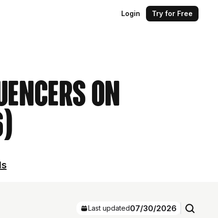
Login
Try for Free
luencers on
6)
ls
07/30/2026
Last updated