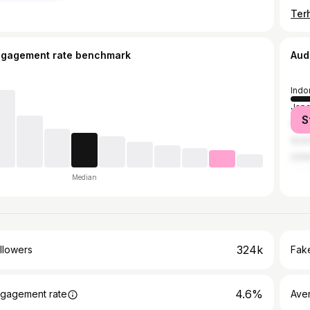
Ter
ngagement rate benchmark
Aud
Indo
Jap
S
Mala
Austr
Unit
Median
324k
llowers
Fake
4.6%
gagement rate
Ave