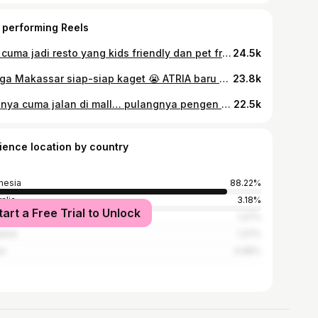
 performing Reels
gak cuma jadi resto yang kids friendly dan pet friendly aja tapi Chanba juga jadi tempat nongki favorite bareng bestie loh 😍 selain menunya yang enak, promonya banyak, juga bisa buat acara private kalian sebentar lagi imlek nih, buruan book room di @chanba.jkt untuk kumpul bareng keluarga dan bestie kalian ya 😍😘
24.5k
Warga Makassar siap-siap kaget 😭 ATRIA baru buka di TSM Makassar dan promonya beneran ga masuk akal! Grand Opening 11–15 Maret cuma 5 hari! Harga termurah + banyak hot deals 🔥 📍 ATRIA – Trans Studio Mall Makassar Lantai LGM #makassar #tsmmakassar #atriamakassar #grandopening #fypindonesia
23.8k
Niatnya cuma jalan di mall… pulangnya pengen borong semua 😭 Grand Opening ATRIA TSM Makassar Promo harga termurah cuma sampai 15 Maret aja! 🔥 @atria_furnishings
22.5k
ience location by country
nesia
88.22%
alia
3.18%
tart a Free Trial to Unlock
ysia
1.27%
land
1.27%
an
0.96%