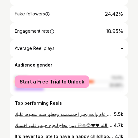
24.42%
Fake followers
18.95%
Engagement rate
-
Average Reel plays
Audience gender
female
73.11%
Start a Free Trial to Unlock
male
26.89%
Top performing Reels
كل عام وانت بخير احمممممد وجعلها سنه سعيدهـ عليك 😍❤️❤️❤️🍍🍍🍍
5.5k
الف الف مبروك توثيق حساب السناب 😍😍😍❤️❤️❤️ الحمممدلله يارب 😍🙏🏻 وكله بمجهوودك وتعبك واصرارك وشغفك بعد توفيق الله ❤️❤️😍🙏🏻 ومن نجاح لنجاح حبيب قلب اختتتتك ❤️❤️❤️
4.7k
It's never too late to have a happy childhood ♡!!
4.1k