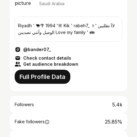
Saudi Arabia
Riyadh ' 🐫🌴 1994 '🌸 Kik ' rabeh7_ 🚶' ﻻآ تطلبين
الوصل وآنتي تصدينن Love my family ' 👪
@bander07_
Check contact details
Get audience breakdown
Full Profile Data
5.4k
Followers
25.85%
Fake followers