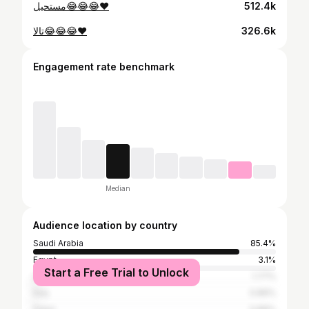
مستحيل😂😂😂❤️
512.4k
تالا😂😂😂❤️
326.6k
Engagement rate benchmark
Median
Audience location by country
Saudi Arabia
85.4%
Egypt
3.1%
Start a Free Trial to Unlock
United Arab Emirates
1.77%
Iraq
0.89%