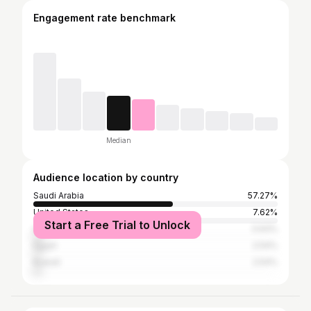
Engagement rate benchmark
Median
Audience location by country
Saudi Arabia
57.27%
United States
7.62%
Start a Free Trial to Unlock
United Arab Emirates
3.93%
Egypt
2.54%
Kuwait
2.54%