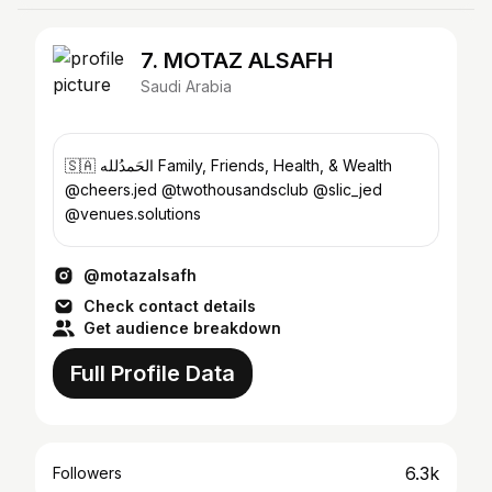
7. MOTAZ ALSAFH
Saudi Arabia
🇸🇦 الحَمدُلله Family, Friends, Health, & Wealth
@cheers.jed @twothousandsclub @slic_jed
@venues.solutions
@motazalsafh
Check contact details
Get audience breakdown
Full Profile Data
6.3k
Followers