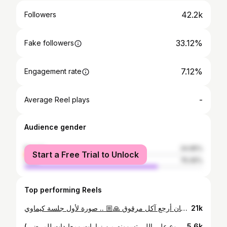
42.2k
Followers
33.12%
Fake followers
7.12%
Engagement rate
-
Average Reel plays
Audience gender
female
24.95%
Start a Free Trial to Unlock
male
75.05%
Top performing Reels
الحمد لله على كل حال. تم تشخيصي بمرض سرطان القولون، الحمد لله إن هذا الداء له علاج و تعالجوا منه ناس كثير. بتلاحظون تغير في شكلي وأتمنى ما تعلقون كثير و اللي أحتاجه منكم هو الدعاء و التشجيع فقط وما تنظروا لي نظرة شفقة لأني مو في حاجتها أبداً هذي الفترة ، يمكن بعدين احتاجها في مشهد مسرحي أو سينمائي 😄 .. المهم دعواتكم عشان أرجع آكل مرقوق 🙏🏼 .. صورة لأول جلسة كيماوي 🧪
21k
صورتي أول يوم في العيد والصورة الثانية لثاني يوم العيد (اقرا القصة) .. كنت في المستشفى في معاناة مع مرض هلك جسمي ولا خلاني أصوم رمضان مثلكم وما ذقت طعم الراحة إلا في حالات قليلة والحمد لله على ذلك. دخلت المستشفى عن طريق شخص عزيز وكفو (أتمنى إنكم تدعون له بإن يعطيه الله اللي يبغاه ويرزقه اللي يتمناه) .. تحليل ورا تحليل و انكتب لي تنويم إلى ان تطلع النتائج الأولية للعينات. صادفَت أيام التنويم يوم العيد وهذا شي جديد علي وعلى أهلي إننا نفطر و حنا بعيدين عن بعض .. زارني السيد الوالد الله يحفظه وقال لي حديث عن الرسول ﷺ طمني كثير وهون علي كل اللي فات من معاناة "إن الله إذا أحب عبدًا ابتلاه" .. الحمد لله خرجت ولازلت في مرحلة العلاج. دعواتكم أرجع آكل مرقوق وكل عام و انتم بخير 💛 (شكراً سفراء التطوع على اللي تسوونه من زيارات ومعايدات للمرضى)
5.6k