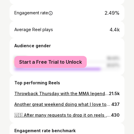
2.49%
Engagement rate
4.4k
Average Reel plays
Audience gender
female
18.43%
Start a Free Trial to Unlock
male
81.57%
Top performing Reels
Throwback Thursday with the MMA legend, the Bellator GOAT @patriciopitbull and his great team sharing knowledge with us. @pitbullbrothers @patrickypitbull @aymanj2009 @sergiojuniortreinador @luispredador @chikaofreitas @idrisov_team70_oficial @brunoalavarcejj #mma #bellator #pfl #saudiarabia #riyadh #tbt
21.5k
Another great weekend doing what I love to do in a place that I learn to love too, Kuwait is a place that I feel very welcome by everyone and that energy gives me motivation to fight better never losing any fight on that land. The victory was much more special this time because I could win my @wawanprotein Belt and promote my pupil @brunoalavarcejj to his BJJ black belt. Thank God for everything! 🙏🏻 🇰🇼 🇧🇷🇸🇦 @wawangrappling @adel_wawan @wawan_saudi #bjj #blackbelt #mascaranhasteam #brazilianjiujitsu #wawanprotein
437
🇺🇸 After many requests to drop it on reels , here it go. Revealing the secret of money in BJJ. Swipe up and subscribe for more. ⬆️😂 🇧🇷Após muitos pedidos , jogando no reels. Revelando o segredo do sucesso financeiro no Jiu Jitsu. Arrasta pra cima e se inscreva para mais dicas. ⬆️😂
430
Engagement rate benchmark