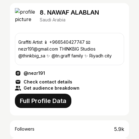
8. NAWAF ALABLAN
Saudi Arabia
Graffiti Artist 📱 +966540427747 📧
nezr191@gmail.com THINKBIG Studios
@thinkbig_sa ✨ @tn.graff family ✨ Riyadh city
@nezr191
Check contact details
Get audience breakdown
Full Profile Data
5.9k
Followers