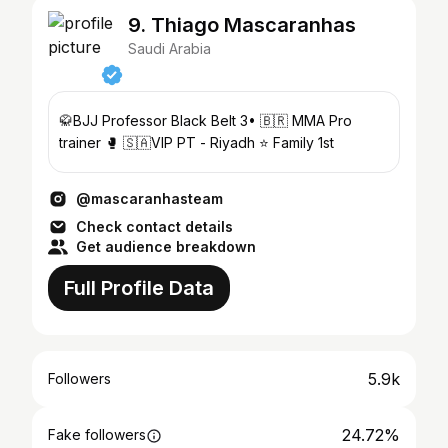
9. Thiago Mascaranhas
Saudi Arabia
🥋BJJ Professor Black Belt 3• 🇧🇷 MMA Pro
trainer 🥊 🇸🇦VIP PT - Riyadh ⭐️ Family 1st
@mascaranhasteam
Check contact details
Get audience breakdown
Full Profile Data
5.9k
Followers
24.72%
Fake followers