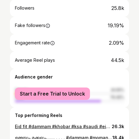
25.8k
Followers
19.19%
Fake followers
2.09%
Engagement rate
44.5k
Average Reel plays
Audience gender
female
20.55%
Start a Free Trial to Unlock
male
79.45%
Top performing Reels
Eid fit #dammam #khobar #ksa #saudi #eidfit
26.3k
ഉമ്മയും മക്കളും....... . . . . #dammam #momandkids #dance #momandson #momandkids
18.4k