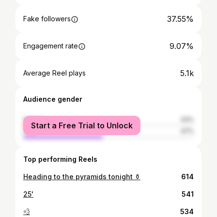
37.55%
Fake followers
9.07%
Engagement rate
5.1k
Average Reel plays
Audience gender
female
53%
Start a Free Trial to Unlock
male
47%
Top performing Reels
Heading to the pyramids tonight ⚱️
614
25'
541
💨
534