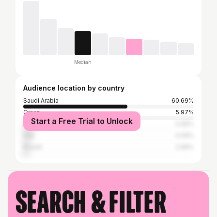
Median
Audience location by country
Saudi Arabia
60.69%
Oman
5.97%
Start a Free Trial to Unlock
United Arab Emirates
5.66%
Iraq
4.09%
Kuwait
2.99%
Search & filter