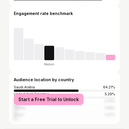
Engagement rate benchmark
Median
Audience location by country
Saudi Arabia
64.21%
United Arab Emirates
5.29%
Start a Free Trial to Unlock
Kuwait
4.79%
Turkey
2.89%
Oman
2.57%