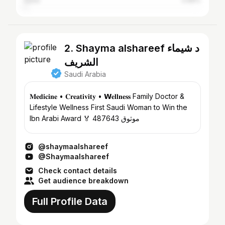
Qatar
0.89%
2. Shayma alshareef د شيماء
الشريف
Saudi Arabia
𝐌𝐞𝐝𝐢𝐜𝐢𝐧𝐞 • 𝐂𝐫𝐞𝐚𝐭𝐢𝐯𝐢𝐭𝐲 • 𝗪𝐞𝐥𝐥𝐧𝐞𝐬𝐬 Family Doctor &
Lifestyle Wellness First Saudi Woman to Win the
Ibn Arabi Award 🏅 موثوق 487643
@shaymaalshareef
@Shaymaalshareef
Check contact details
Get audience breakdown
Full Profile Data