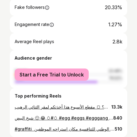
20.33%
Fake followers
1.27%
Engagement rate
2.8k
Average Reel plays
Audience gender
female
23.48%
Start a Free Trial to Unlock
male
76.52%
Top performing Reels
هل الفن يوكل عيش؟ 🍞 مقطع الأسبوع هذا أخذتكم لمقر الثنائي الرهيب @tn.graff تعرفو عليهم و قصتهم في عالم الفن استعملو الكود R7 عند الشراء من @tngraff.store لاجل تحصلون على خصم ١٥٪؜ تبون تعرفون قصص المزيد من الفنانين؟
13.3k
شيخ البيض 🙂 😂 🥚#🥚 #egg #eggs #egggang #eggsoldiers #character #freestyle #friday #rich #gang #بيض #art #شيخ #شماغ رايكم بالحركة 😅
840
رسمه خفيفه لطيفة 😁 عطوني رايكم . . في مكتب المركز الوطني للتنافسية مكان استراحه الموظفين ‪‬ ‏‪#graffiti‬ ‪#art‬ ‪#artist‬ ‪#fineart‬ ‪#Coffee‬ #donuts #Riyadh #draw #drawing #red #blue #food #artistsupport #فن #فنان #قرافيتي #جرافيتي #الرياض #المركز_الوطني_للتنافسية
510