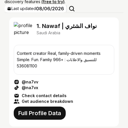
discovery features
(free to try)
.
08/06/2026
Last updated
1. Nawaf | نواف الشثري
Saudi Arabia
Content creator Real, family-driven moments
Simple. Fun. Famliy للتنسيق والاعلانات : +966
536081100
@na7vv
@na7vx
Check contact details
Get audience breakdown
Full Profile Data