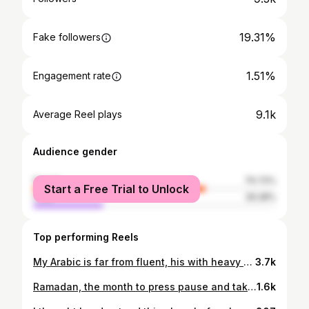
19.31%
Fake followers
1.51%
Engagement rate
9.1k
Average Reel plays
Audience gender
female
70.72%
Start a Free Trial to Unlock
male
29.28%
Top performing Reels
My Arabic is far from fluent, his with heavy accent, yet somehow we still managed to understand each other and have a conversation about his birthplace Najran, history, family and deep loss. Stories that will stay with me forever. If I hadn’t put effort into learning even a little bit of Arabic, I probably would have never heard stories like the ones shared during this taxi ride. Moments like these remind me that learning a language is about so much more than vocabulary. #learningarabic #lifeinriyadh #saudistories
3.7k
Ramadan, the month to press pause and take time for reflection🌙✨ Even if you’re non-Muslim, living in the heart of the Islamic world, you feel it. A few days ago, I shared why life in Saudi isn’t for everyone and so many of you connected with that in different ways. And this is exactly why: because it’s never just one feeling. It’s stages. Highs, doubt, growth. Some seasons feel light, some feel heavy. But wherever you are; they all shape you ❤️ Which stage do you recognize? Where are you right now? ✨ #ramadan2026 #lifeinsaudi #lifeinriyadh #ramadaninsaudi
1.6k