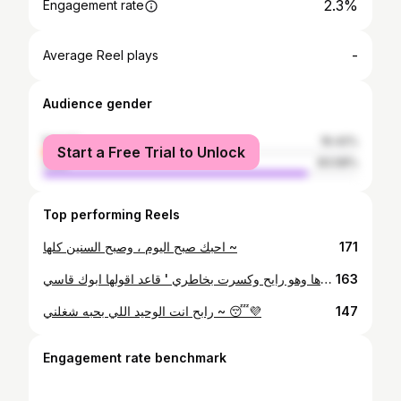
2.3%
Engagement rate
-
Average Reel plays
Audience gender
female
16.42%
Start a Free Trial to Unlock
male
83.58%
Top performing Reels
احبك صبح اليوم ، وصبح السنين كلها ~
171
هالمزهه كانت تناظر ل ابوها وهو رايح وكسرت بخاطري ' قاعد اقولها ابوك قاسي ' 🌚😂
163
رابح انت الوحيد اللي بحبه شغلني ~ 😴💜
147
Engagement rate benchmark