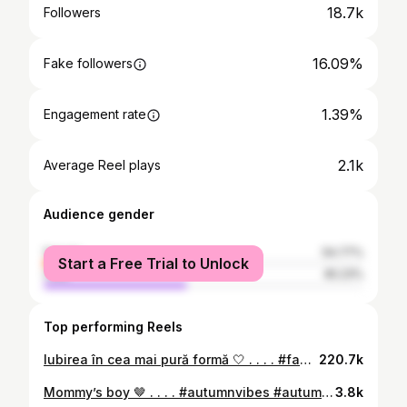
18.7k
Followers
16.09%
Fake followers
1.39%
Engagement rate
2.1k
Average Reel plays
Audience gender
female
54.77%
Start a Free Trial to Unlock
male
45.23%
Top performing Reels
Iubirea în cea mai pură formă 🤍 . . . . #family #familygoals #familylife #mommyanddaddy #momanddad
220.7k
Mommy’s boy 🤎 . . . . #autumnvibes #autumnoutfit #mommyandson #mommyhood
3.8k