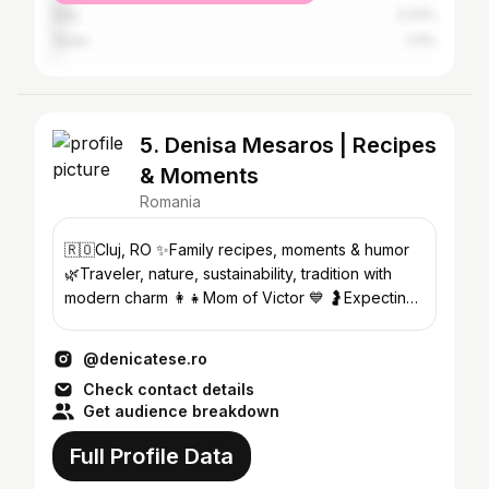
Italy
3.24%
Spain
1.11%
5. Denisa Mesaros | Recipes
& Moments
Romania
🇷🇴Cluj, RO ✨Family recipes, moments & humor
🌿Traveler, nature, sustainability, tradition with
modern charm 👩‍👧Mom of Victor 💙 🤰Expecting
a 🩷
@denicatese.ro
Check contact details
Get audience breakdown
Full Profile Data