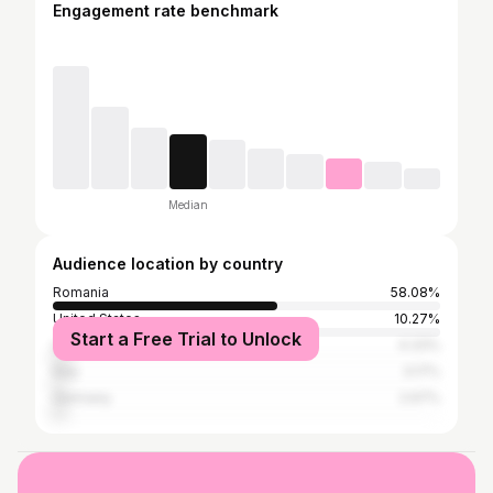
Engagement rate benchmark
Median
Audience location by country
Romania
58.08%
United States
10.27%
Start a Free Trial to Unlock
United Kingdom
4.33%
Italy
3.17%
Germany
2.97%