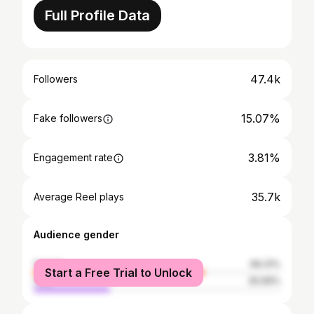
Full Profile Data
47.4k
Followers
15.07%
Fake followers
3.81%
Engagement rate
35.7k
Average Reel plays
Audience gender
female
69.31%
Start a Free Trial to Unlock
male
30.69%