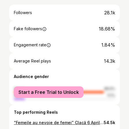
28.1k
Followers
18.68%
Fake followers
1.84%
Engagement rate
14.3k
Average Reel plays
Audience gender
female
88.9%
Start a Free Trial to Unlock
male
11.1%
Top performing Reels
“Femeile au nevoie de femei” Clacă 6 Aprilie, 2024
54.5k