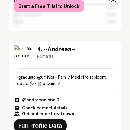
Italy
2.42%
Start a Free Trial to Unlock
Germany
2.15%
United Kingdom
2.02%
Spain
1.45%
4. ~Andreea~
Romania
▫️graduate @umfvbt ▫️ Family Medicine resident
doctor🩺 ▫️ @ibcvtim ♐️
@andreeaelena.9
Check contact details
Get audience breakdown
Full Profile Data