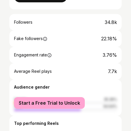
34.8k
Followers
22.18%
Fake followers
3.76%
Engagement rate
7.7k
Average Reel plays
Audience gender
female
35.36%
Start a Free Trial to Unlock
male
64.64%
Top performing Reels