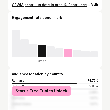
GRWM pentru un date in oras 😁 Pentru acest make up am folosit: - baza de machiaj MUP ( o găsiți pe @salonprovider ) - fond de ten de la DoseOfColours ( și acesta tot pe Salon Provider îl găsiți) - fard & carioca de sprâncene de la @nyxcosmetics_romania - fard de ochi @urbandecaycosmetics - fond de ten stick de la @fentybeauty ( eu l-am luat din @sephoraromania ) - fard de obraz lichid de la @rarebeauty (tot din Sephora luat) - pudra matifianta de la Fenty Beauty ( same - Sephora) - creion și lipstick @hudabeauty (Sephora) #makeup #makeuptutorial #makeuplooks
3.4k
Engagement rate benchmark
Median
Audience location by country
Romania
74.75%
United Kingdom
5.85%
Start a Free Trial to Unlock
Italy
2.68%
Germany
1.67%
United States
1.67%