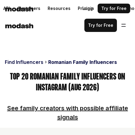
API
Customers
Resources
Pricing
Login
Request a demo
Try for Free
Try for Free
Find Influencers
Romanian Family Influencers
Top 20 Romanian Family Influencers on
Instagram (Aug 2026)
See family creators with possible affiliate
signals