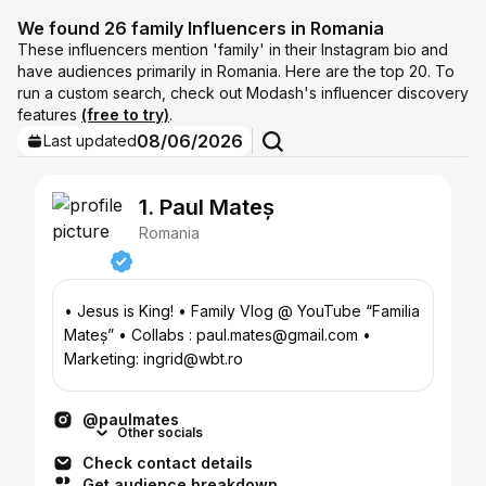
We found 26 family Influencers in Romania
These influencers mention 'family' in their Instagram bio and
have audiences primarily in Romania. Here are the top 20. To
run a custom search, check out Modash's influencer discovery
features
(free to try)
.
08/06/2026
Last updated
1. Paul Mateș
Romania
• Jesus is King! • Family Vlog @ YouTube “Familia
Mateș” • Collabs : paul.mates@gmail.com •
Marketing: ingrid@wbt.ro
@paulmates
Other socials
Check contact details
Get audience breakdown