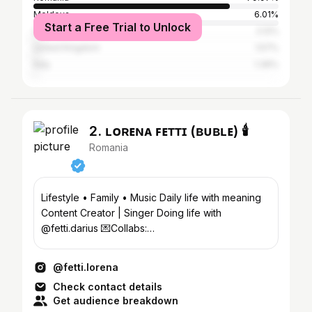
Moldova
6.01%
Start a Free Trial to Unlock
Germany
2.12%
United Kingdom
1.57%
Italy
1.36%
2. ʟᴏʀᴇɴᴀ ꜰᴇᴛᴛɪ (ʙᴜʙʟᴇ) 🕯️
Romania
Lifestyle • Family • Music Daily life with meaning
Content Creator | Singer Doing life with
@fetti.darius 💌Collabs:
lorenafetti.contact@gmail.com
@fetti.lorena
Check contact details
Get audience breakdown