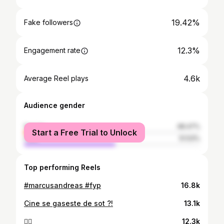
19.42%
Fake followers
12.3%
Engagement rate
4.6k
Average Reel plays
Audience gender
female
48.47%
Start a Free Trial to Unlock
male
51.53%
Top performing Reels
#marcusandreas #fyp
16.8k
Cine se gaseste de sot ?!
13.1k
❤️‍🔥
12.3k