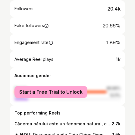
20.4k
Followers
20.66%
Fake followers
1.89%
Engagement rate
1k
Average Reel plays
Audience gender
female
86.89%
Start a Free Trial to Unlock
male
13.11%
Top performing Reels
Căderea părului este un fenomen natural, considerat normal în condiţiile în care firele de păr se regenerează, însă poate deveni o problemă, atunci când firele pierdute nu sunt înlocuite de altele noi. Este important să acţionezi rapid, încă de la apariţia acestei probleme şi să îţi salvezi părul, folosind produse de îngrijire care să încetinească mecanismul de cădere a părului. Va prezint gama de produse anti-cădere a părului de la @yvesrocherro de care eu sunt foarte mulțumită! Combină formule bogate în ingrediente de origine naturală, provenite din plante recoltate și cultivate în câmpurile proprii din Franța, conform principiilor agroecologiei, oferind astfel un sprijin natural pentru îngrijirea părului. Mai mult, flacoanele produselor sunt realizate din plastic 100% reciclat si reciclabil, cu grijă pentru mediul înconjurător. M-am bucurat de un tratament complet pentru un păr frumos şi scalp rezistent! Şamponul stimulator si Balsamul fortifiant împotriva căderii părului îmbogățite cu extract de Lupin alb, curăță cu delicatețe, fortifică și încetineșc mecanismul de cădere a părului. Extractul de Agave dublează microcirculația de la nivelul scalpului, pentru a-i permite părului să crească mai puternic și mai frumos. Cura intensivă anti-căderea părului acționează asupra celor 3 cauze ale căderii părului: -Înmulțește numărul de fire de păr în fază de creștere. -Sporește creșterea părului -Încetinește mecanismul de cădere a părului. Tu ai folosit aceasta gamă? 💚 #BUZZYvesRocher #Yvesrocher #sampon #balsam #curaanticadereaparului #tratament #tratamentocapilar #hair #curaintensiva #ingredientenaturale #ingrijireaparului #planterecoltateecologic #parfrumos
2.7k
🔥 𝗡𝗢𝗨! Descoperă noile Chio Chips Oven, 𝗰𝘂 𝟳𝟬% 𝗺𝗮𝗶 𝗽𝘂𝘁̦𝗶𝗻𝗲 𝗴𝗿𝗮̆𝘀𝗶𝗺𝗶! 🔥 Te invit să te bucuri de un moment de răsfaț în care să savurezi noile chipsuri de la Chio, coapte, nu prăjite, în două arome delicioase: Paprica sau Smântână și Ceapă, cu un gust inconfundabil. #MegaBUZZ_ChioOven @chioromaniaofficial @the_buzzstore_ro
2.5k