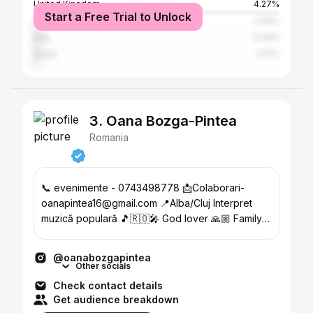
United Kingdom
4.27%
Start a Free Trial to Unlock
Germany
3.36%
Italy
3.34%
Spain
2.17%
3. Oana Bozga-Pintea
Romania
📞 evenimente - 0743498778 📩Colaborari-
oanapintea16@gmail.com 📍Alba/Cluj Interpret
muzică populară 🎵🇷🇴🎤 God lover 🙏🏼 Family
lover 👨‍👩‍👧‍👧 Mom of 3💙💙🩷
@oanabozgapintea
Other socials
Check contact details
Get audience breakdown