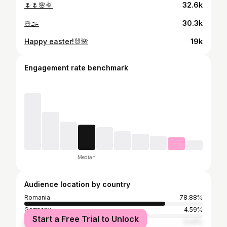
🌷🌷🌸🌞
32.6k
☃️🌫️
30.3k
Happy easter!🐰🌺
19k
Engagement rate benchmark
Median
Audience location by country
Romania
78.88%
Germany
4.59%
Start a Free Trial to Unlock
United Kingdom
4.43%