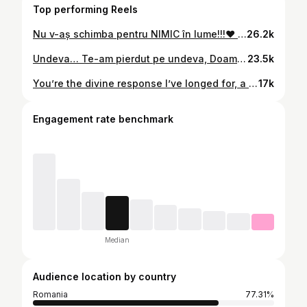
Top performing Reels
Nu v-aș schimba pentru NIMIC în lume!!!❤️ VĂ IUBESC INFINIT!!!🥹 #sistersforever #giftfromGOD
26.2k
Undeva… Te-am pierdut pe undeva, Doamne… Erai așa de aproape și totuși nu Ți-am deschis ușa. Ni Te-au furat, Doamne, hoții de lumină. Te-au acoperit cu personaje ficționare și Te-au lăsat tot în ieslea rece. Nouă tuturor ne-au spus despre iarnă… despre o așa-numită magie a Crăciunului. Ne-au spus atât de multe lucruri spectaculoase, dar nimic despre Tine. Am confundat, Doamne, semnul cu darul. Am rămas niște magi uimiți de stea, fără să o mai urmăm, fără să mai facem sacrificiul de a trece prin și peste tot ce nu era important, pentru a Te găsi. Am rămas doar niște păstori în câmp, bucurându-ne de cântări divine, și n-am mai făcut pași către Tine. Am rămas, Doamne, Irozi… mereu egocentrici și reci. Tot pe Tine Te rugăm, scumpul nostru Prunc: dezamorțește-ne nu de frig, ci de noi și de alții, și umple-ne de Tine! *Ultimul cadru este preluat de la @fearthelamb #christmas #jesus #alliwantforchristmasisyou #family
23.5k
You’re the divine response I’ve longed for, a sacred chapter in the story of my prayers 🤍💍 📸 - @photographydefinesme
17k
Engagement rate benchmark
Median
Audience location by country
Romania
77.31%