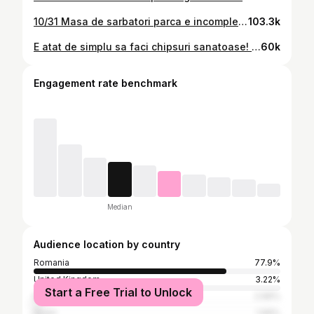
10/31 Masa de sarbatori parca e incompleta fara snitele si chiftele. Despre snitele v-am aratat cum le fac la cuptor, acum a venit randul chiftelutelor. Cu siguranta, nu-s frumoase ca cele prajite clasic, dar daca nu tineti atat de mult la aspect, va incurajez sa le dati o sansa. Am folosit: - 500 gr carne tocata de vita - 1 zucchini cu tot cu coaja (aprox 150 gr) stors foarte, foarte bine intr-un prosop - 3 cartofi (aprox 150 gr) - storsi si ei foarte bine - 1 morcov (40 gr) - 1 patrunjel (40 gr) - usturoi, sare, piper, boia - 2 oua - 6-7 lg pesmet - patrunjel frunze Ventilatie, 200°, 35‐40 min (depinde mai ales de marimea lor) Cantitatile pot varia, desigur, pt ca puteti avea legume mai mult sau mai putin apoase, ideal e sa obtineti compozitia similara cu a mea. Pofta buna! #masadecraciun #craciunfericit🎄 #retetesanatoase
103.3k
E atat de simplu sa faci chipsuri sanatoase! Noi ne-am distrat muncind impreuna la ele si sper sa va prinda si voua bine ideea🤗 #potatochips #potatochiprock #healthyeating #healtychoices
60k
Engagement rate benchmark
Median
Audience location by country
Romania
77.9%
United Kingdom
3.22%
Start a Free Trial to Unlock
Italy
2.96%
Spain
1.99%