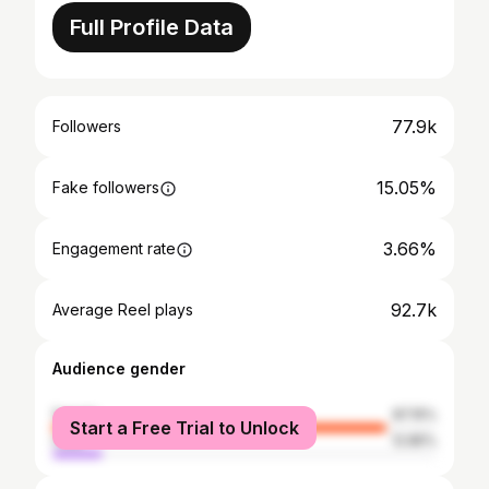
Full Profile Data
77.9k
Followers
15.05%
Fake followers
3.66%
Engagement rate
92.7k
Average Reel plays
Audience gender
female
87.15%
Start a Free Trial to Unlock
male
12.85%