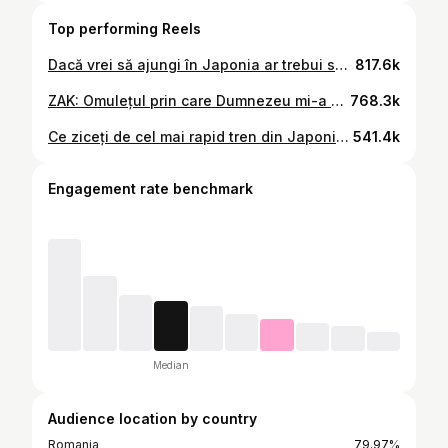
Top performing Reels
Dacă vrei să ajungi în Japonia ar trebui să începi să folosești chopsticks pentru că rar găsești furculițe în restaurante.
817.6k
ZAK: Omulețul prin care Dumnezeu mi-a descoperit dragostea și iertarea la un alt nivel față de ce știam până acum. Astăzi avem premiera unui nou video, “Episodul 4: 112 și criza de oxigen” - un eveniment nefericit dar care nu ne-a doborât ci doar ne-a antrenat. Videoul acesta cu Zak e filmat pe 13 Septembrie.
768.3k
Ce ziceți de cel mai rapid tren din Japonia, ai plătit pretul biletului dacă l-ai avea în România? Te așteptăm pe YouTube să descoperi aventura noastră în Coreea și Japonia, link în Bio! #FamiliaMates
541.4k
Engagement rate benchmark
Median
Audience location by country
Romania
79.97%