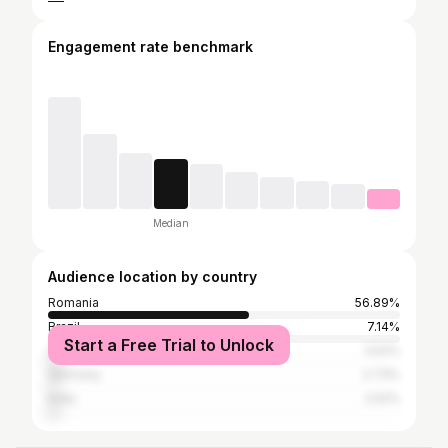
Engagement rate benchmark
Median
Audience location by country
Romania
56.89%
Brazil
7.14%
Start a Free Trial to Unlock
United States
3.52%
Germany
2.73%
India
2.52%