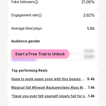
21.06%
Fake followers
2.62%
Engagement rate
5.8k
Average Reel plays
Audience gender
female
70.04%
Start a Free Trial to Unlock
male
29.96%
Top performing Reels
Hope to work again soon with this beauty @biancahristache 😊 Don't forget to leave a comment and let me know what you think about these photos 🙌 _____________________________________ #portrait #outerwear #woman #fashion #city #one #wear #portrait_vision #girl #fineart #artofportrait #outdoorspace #outdoorsupply #outdoors #urbanwear #people_infinity #coldplay #people #portraits #portrait_mood #portrait_star #portraitvision_ #fashionable #fashionblogger #photoshoop #instagood #tbt #iasi #love #suceava
9.4k
Magical fall #fineart #autumnvibes #iasi #romaniamagica #ig_captures #ig_romania #romaniapitoreasca
1.4k
"Have you ever felt yourself slowly fall for someone? I mean it starts out with friendship it always does. But then it starts to bloom into something more. At first you guys only did pointless banter and small talk, but slowly it progressed into long conversations about your past, and what you want for the future. They became more deep and meaningful. And when you're with them, that's probably the highlight of your day, just sitting next to them in silence makes you happy. That's when it hits you, you realize, that you might like them more than a friend, because you can't get rid of this knot in your heart that you feel with them. I mean now, every touch, every hug, becomes so precious to you, because you finally understand what's happening to you, you're falling for them." ❤ Grișa&Olguța #proposal #couplegoals #intimateweddingphotographer #elope #elopement #elopementphotographer #destinationweddingphotographer #destinationelopement #destinationwedding #adventureweddingphotographer #adventurephotographer #adventurephotography #adventurouswedding #adventurewedding #adventuresession #adventureelopement #dubrovnikengagement #yourockphotographers #positanowedding #authenticlovemag #junebugweddings #cluj #iasi #dirtybootsandmessyhair #beautiful #couple #love #suceava #photobugcommunity @dirtybootsandmessyhair
1.4k