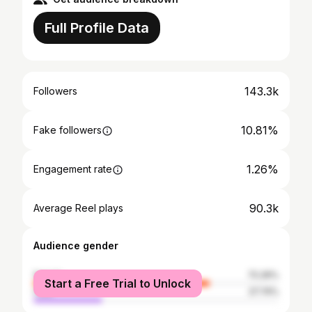
Full Profile Data
143.3k
Followers
10.81%
Fake followers
1.26%
Engagement rate
90.3k
Average Reel plays
Audience gender
female
72.26%
Start a Free Trial to Unlock
male
27.74%