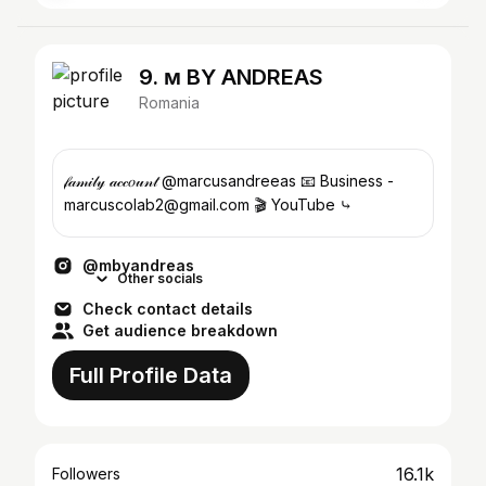
9. ᴍ BY ANDREAS
Romania
𝒻𝒶𝓂𝒾𝓁𝓎 𝒶𝒸𝒸𝑜𝓊𝓃𝓉 @marcusandreeas 📧 Business -
marcuscolab2@gmail.com 🎬 YouTube ⤷
@mbyandreas
Other socials
Check contact details
Get audience breakdown
Full Profile Data
16.1k
Followers