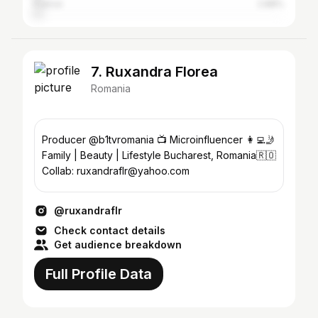
France
2.88%
7. Ruxandra Florea
Romania
Producer @b1tvromania 📺 Microinfluencer 👩‍💻🤳
Family | Beauty | Lifestyle Bucharest, Romania🇷🇴
Collab: ruxandraflr@yahoo.com
@ruxandraflr
Check contact details
Get audience breakdown
Full Profile Data