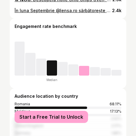
În luna Septembrie @lensa.ro sărbătorește Endless Summer cu reduceri finale de până la 75%. 🔥Am profitat și eu de oferta lor și mi-am înnoit colecția de ochelari de soare! 🕶 Poți profita și tu de reduceri la toate categoriile de produse: ochelari de soare, rame de vedere, lentile de contact, ochelari pentru calculator, soluții și accesorii pe Lensa.ro și in toate magazinele Lensa din țară. 💚 #LensaRomania #EndlessSummer
2.4k
Engagement rate benchmark
Median
Audience location by country
Romania
68.11%
Moldova
17.13%
Start a Free Trial to Unlock
Italy
2.52%
United Kingdom
2.17%
Germany
1.85%