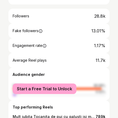
28.8k
Followers
13.01%
Fake followers
1.17%
Engagement rate
11.7k
Average Reel plays
Audience gender
female
95.58%
Start a Free Trial to Unlock
male
4.42%
Top performing Reels
Mult iubita Tocanita de pui cu galusti isi merita locul ei in feed. Regasiti mai jos ingredientele si pasii, alaturi de invitatia de a o gati si voi, pt familia voastra. Am folosit: - 6 pulpe de pui - 2 cepe - aprox 2 ardei tocati (eu am pusi la borcan, cu sare) - 100-150 ml bulion - apa - sare si piper, daca e cazul - ulei de masline Pt galusti: - 3 oua - putina sare - 7-8 lg faina Pt ingrosala: - zeama din tocanita - o lg de faina Calim ceapa in ulei de masline, apoi calim si ardeiul. In aprox 5 min, adaugam si pulpele. Prajim 5-10 min, apoi adaugam bulionul, apoi apa si lasam la foc mic, cu capacul pus. Intre timp, pregatim amestecul pt galusti, batem ouale ca pe omleta si adaugam treptat cate o lg de faina. Omogenizam bine de tot si lasam la odihnit. Cand carnea e fiarta, luam capacul, incalzim lingura in sos, apoi rand pe rand, formam cate o galusca. E foarte important sa infierbantam lingura, un pas esential in dezlipirea lor. Le fierbem si pe ele sub capac, aprox 5 min, timp in care putem sa pregatim ingrosala, din sos si faina. Neaparat sa nu uitati de verdeata, de muraturi si de paine proaspata. Asta e combinatia perfecta! [AD] #RomaniaStieSaGateasca, #KauflandRomania #GatesteCuKaufland @KauflandRomania
789k