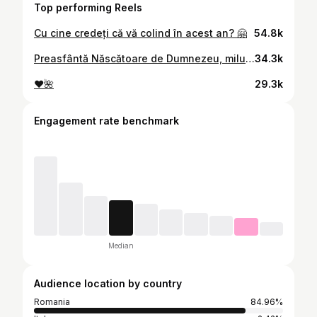
Top performing Reels
Cu cine credeți că vă colind în acest an? 🤗
54.8k
Preasfântă Născătoare de Dumnezeu, miluiește-ne pe noi! 🕯️🩵
34.3k
❤️🌺
29.3k
Engagement rate benchmark
Median
Audience location by country
Romania
84.96%