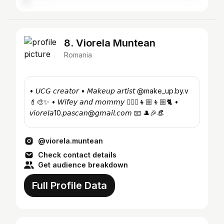
8. Viorela Muntean
Romania
• 𝘜𝘊𝘎 𝘤𝘳𝘦𝘢𝘵𝘰𝘳 • 𝘔𝘢𝘬𝘦𝘶𝘱 𝘢𝘳𝘵𝘪𝘴𝘵 @make_up.by.v
💄🎨✨ • 𝘞𝘪𝘧𝘦𝘺 𝘢𝘯𝘥 𝘮𝘰𝘮𝘮𝘺 👩‍❤️‍👨👧🏼👦🏼🐈 •
𝘷𝘪𝘰𝘳𝘦𝘭𝘢10.𝘱𝘢𝘴𝘤𝘢𝘯@𝘨𝘮𝘢𝘪𝘭.𝘤𝘰𝘮 📧 🎩🎉👒
@viorela.muntean
Check contact details
Get audience breakdown
Full Profile Data