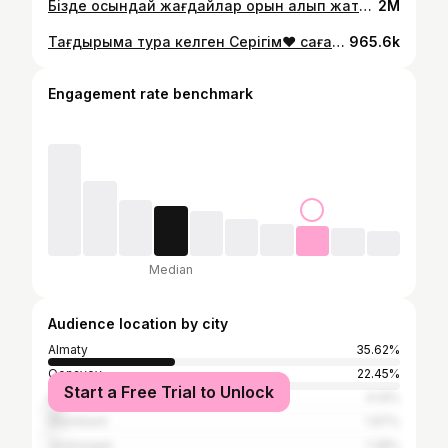
Бізде осындай жағдайлар орын алып жатыр🤣
2M
Тағдырыма тура келген Серігім❤️ саған алғысым шексіз, мені ханшайым қылып, балапаным екеумізді перзентханадан шығарып алды😍. Шүкір💕🙏🏻
965.6k
Engagement rate benchmark
Median
Audience location by city
Almaty
35.62%
Qonayev
22.45%
Start a Free Trial to Unlock
Astana
4.14%
Shymkent
1.97%
Jezkazgan
1.28%