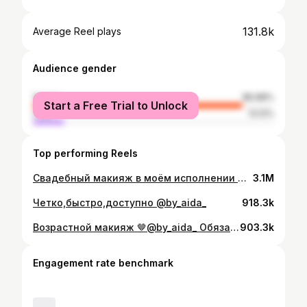
131.8k
Average Reel plays
Audience gender
female
86.88%
Start a Free Trial to Unlock
male
13.12%
Top performing Reels
Свадебный макияж в моём исполнении 💗нравится?
3.1M
Четко,быстро,доступно @by_aida_
918.3k
Возрастной макияж 🤎@by_aida_ Обязательно перешли своей маме 😍
903.3k
Engagement rate benchmark