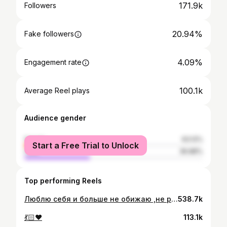
171.9k
Followers
20.94%
Fake followers
4.09%
Engagement rate
100.1k
Average Reel plays
Audience gender
female
63.12%
Start a Free Trial to Unlock
male
36.88%
Top performing Reels
Люблю себя и больше не обижаю ,не ругаю 🤍
538.7k
💃🏻♥️
113.1k