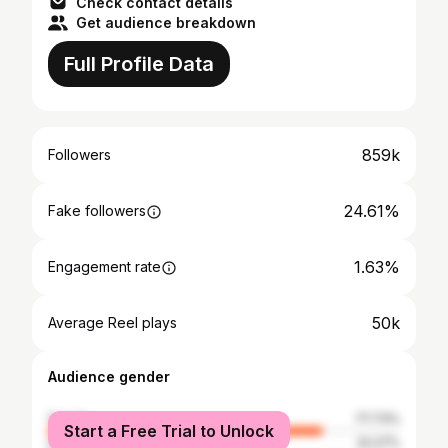
Check contact details
Get audience breakdown
Full Profile Data
859k
Followers
24.61%
Fake followers
1.63%
Engagement rate
50k
Average Reel plays
Audience gender
female
77.73%
Start a Free Trial to Unlock
male
22.27%