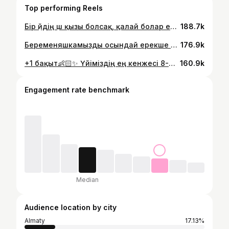
Top performing Reels
Бір үйдің үш қызы болсақ, қалай болар еді..🤭 Ауылдан адам көшкенмен, адамнан ауыл көшпейді ғой никак. Ауылдан шыққан қыздарыңыздын видеосын қабыл алыңыздар☺️❤️ Идея: басы өзбек ағайындарымыздан, қалғаны өзіміздікі-өндірістікі😅
188.7k
Беременяшкамызды осындай ерекше сюрпризбен қуантып қояйық дедік🥹🤰🏻 Жаңа босанатын әйелді қуантуға осындай кішігірім көңілдің өзі жеткілікті сияқты☺️ • Өз құрбыңызға намёктап жіберіңіз👇🏻 Біздің образдар @karamel_aktau ♥️
176.9k
+1 бақыт👶🏻✨ Үйіміздің ең кенжесі 8-ші бөпетайды, және соны дүниеге алып келген апатайымызды ерекше күтіп алғымыз келді..❤️ Үйге Қош келдің кішкентай жүрекше 🥹❤️
160.9k
Engagement rate benchmark
Median
Audience location by city
Almaty
17.13%