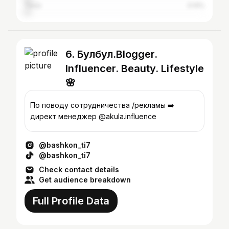
Taraz
3.14%
6. Булбул.Blogger.
Influencer. Beauty. Lifestyle
🌸
По поводу сотрудничества /рекламы ➡️
директ менеджер @akula.influence
@bashkon_ti7
@bashkon_ti7
Check contact details
Get audience breakdown
Full Profile Data