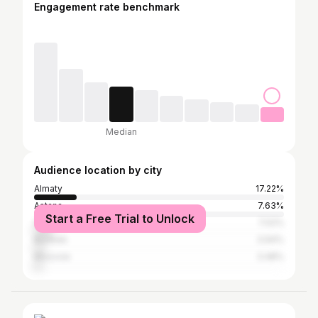
Engagement rate benchmark
Median
Audience location by city
Almaty
17.22%
Astana
7.63%
Start a Free Trial to Unlock
Shymkent
7.02%
Bishkek
3.94%
Moscow
3.48%