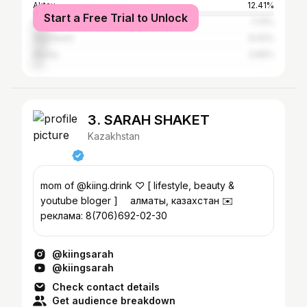
Aktau
12.41%
Start a Free Trial to Unlock
Astana
7.31%
Shymkent
6.02%
Atyrau
3.95%
3. SARAH SHAKET
Kazakhstan
mom of @kiing.drink ♡ [ lifestyle, beauty &
youtube bloger ] ⠀ алматы, казахстан ✉️
реклама: 8(706)692-02-30
@kiingsarah
@kiingsarah
Check contact details
Get audience breakdown