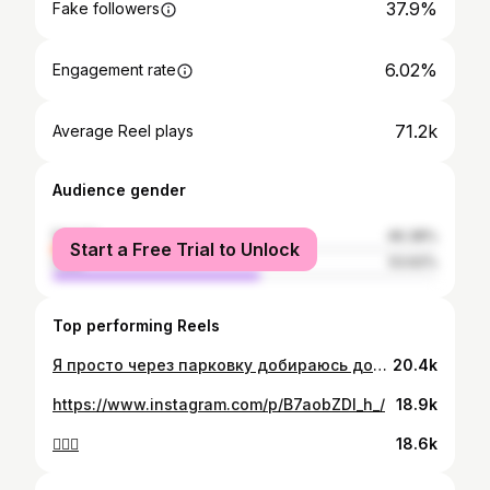
37.9%
Fake followers
6.02%
Engagement rate
71.2k
Average Reel plays
Audience gender
female
46.38%
Start a Free Trial to Unlock
male
53.62%
Top performing Reels
Я просто через парковку добираюсь домой😁
20.4k
https://www.instagram.com/p/B7aobZDl_h_/
18.9k
🏄‍♀️🌴
18.6k