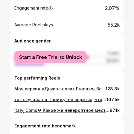
2.07%
Engagement rate
55.2k
Average Reel plays
Audience gender
female
71.06%
Start a Free Trial to Unlock
male
28.94%
Top performing Reels
Моя версия «Дьявол носит Prada»👠 Все образы от @lichi_brand ❤️
128.8k
так скучала по Парижу! не верится, что я здесь🥹✨❤️
107.5k
Italy, Como💔 Какое же невероятное место, не могу поверить, что я увидела всю эту красоту своими глазами🥺 В Комо я оставила частичку себя..
97.1k
Engagement rate benchmark