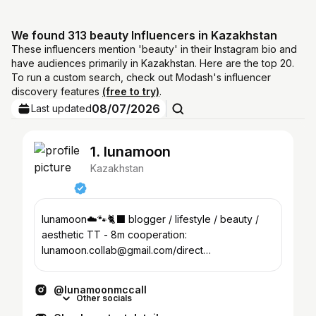
We found 313 beauty Influencers in Kazakhstan
These influencers mention 'beauty' in their Instagram bio and
have audiences primarily in Kazakhstan. Here are the top 20.
To run a custom search, check out Modash's influencer
discovery features
(free to try)
.
08/07/2026
Last updated
1. lunamoon
Kazakhstan
lunamoon☁️🐾🐈‍⬛ blogger / lifestyle / beauty /
aesthetic TT - 8m cooperation:
lunamoon.collab@gmail.com/direct
•Kazakhstan,Almaty
@lunamoonmccall
Other socials