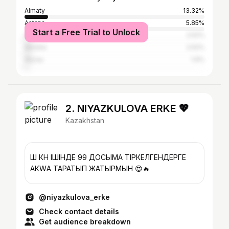
Almaty
13.32%
Astana
5.85%
Start a Free Trial to Unlock
Shymkent
2.52%
Aktobe
2.52%
Atyrau
1.9%
2. NIYAZKULOVA ERKE 💖
Kazakhstan
ҮШ КҮН ІШІНДЕ 99 ДОСЫМА ТІРКЕЛГЕНДЕРГЕ
АКWА ТАРАТЫП ЖАТЫРМЫН 😍🔥
@niyazkulova_erke
Check contact details
Get audience breakdown