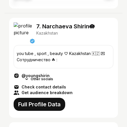
7. Narchaeva Shirin🪷
Kazakhstan
you tube , sport , beauty ♡︎ Kazakhstan 🇰🇿 💌
Сотрудничество ☘︎︎ :
@youngshirin
Other socials
Check contact details
Get audience breakdown
Full Profile Data