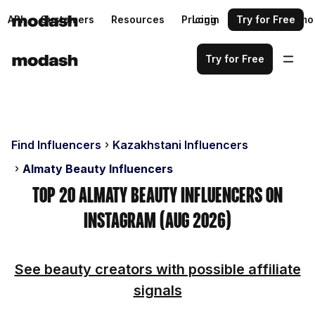
API
Customers
Resources
Pricing
Login
Request a demo
Try for Free
Try for Free
Find Influencers
Kazakhstani Influencers
Almaty Beauty Influencers
Top 20 Almaty Beauty Influencers on
Instagram (Aug 2026)
See beauty creators with possible affiliate
signals