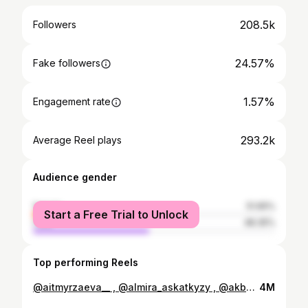
208.5k
Followers
24.57%
Fake followers
1.57%
Engagement rate
293.2k
Average Reel plays
Audience gender
female
51.65%
Start a Free Trial to Unlock
male
48.35%
Top performing Reels
@aitmyrzaeva__ , @almira_askatkyzy , @akbota.amantaikyzy салып жатқан видеоларына қарап қызығып, Серікті жаңалықпен бөлісуге көндірдім. Көз тиеді деген оймен жасыруды жөн көрдік, бірақ әйел заты , біз шыдамсызбызғой☺️. Расында біраз уақыт бұйырмай жүрді, несін жасырайын. Маған бәрі сразу болу керек🤣, и 1 ай болмай қалса что-то не то деп ойладым. Қайдан білейін что организм дайындалатынын. Басымда неше түрлі ойлар, неужели болмайды деп , өз-өзімді жеп жүрген едім. Сүйтіп біраз уақыт организмда өзгерістер болып тест аламын деп шештім. Тест әлсіз 2 сызық көрсетті. Бірақ менің түсінбей, узиға барғанымның себебі, ашығында 🩸 болып жүрді. Сүйтсем бұл угроза екен🫣. Ал мен кәдімгі қалыпты жағдай деп қабылдап жүрдім. Ал узида бопашкамыз кәдімгідей өсіп қалғанын кейін білдік. Шок болдым☺️. Үйткені бірде-бір белгілер болмады. Құсу , жеріктік, бас айналу дегендей. Сондықтан біраз қабылдай алмай, тіпті өзімді аяғы ауыр келіншектердің қатарына жатқыза алмадым, сезінбедім. Қанша жасыруға тырысқанымен, оқырмандар намектарымнан түсінәп, ішім шығып тұрған фотолардан байқап қалған🤣. Күшті жасыра алмадым енді) . Жасырғым да келмеді🤭, Серікқой қой, айтпа деген🥹. Енді с удовольствием сіздермен суреттеріммен бөлісіп, спокойно видео салатын болдым❤️. Сосын туған соң санай жатарсыздар🤣, пока что дұрыс дүние жазыңдаршы. Әлде дәу Серікті алдап, көзін байлап ұйықтатып, зорлап кетті деп ойлайсыздарма? Сол үшін ғана Серік үйленуге мәжбүр болды деп 🤣. А еще да, бұл видео біздің тойымызға дейін түсірілген, біздің тойымызда менің аяғым ауыр болды😊. Қазір барлығы қалыпты☺️ #pregnant
4M