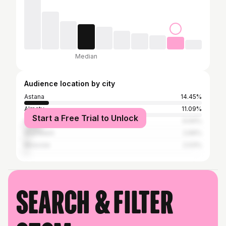
Median
Audience location by city
Astana
14.45%
Almaty
11.09%
Start a Free Trial to Unlock
Aktobe
9.94%
Shymkent
2.66%
Moscow
2.03%
Search & filter