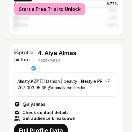
Astana
8.77%
Start a Free Trial to Unlock
Shymkent
3.01%
Moscow
2.9%
Bishkek
2.47%
4. Aiya Almas
Kazakhstan
Almaty,KZ🇰🇿 fashion | beauty | lifestyle PR: +7
707 093 95 36 @qamalladin.media
@aiyalmas
Check contact details
Get audience breakdown
Full Profile Data