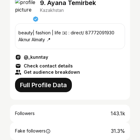
9. Ayana Temirbek
Kazakhstan
beauty| fashion | life ✉️ : direct/ 87772091930
Aknur Almaty 📍
@_kunntay
Check contact details
Get audience breakdown
Full Profile Data
143.1k
Followers
31.3%
Fake followers