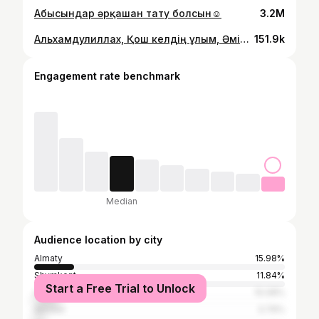
Абысындар әрқашан тату болсын☺️
3.2M
Альхамдулиллах, Қош келдің ұлым, Әміре🥹❤️
151.9k
Engagement rate benchmark
Median
Audience location by city
Almaty
15.98%
Shymkent
11.84%
Start a Free Trial to Unlock
Astana
10.08%
Aktobe
3.79%