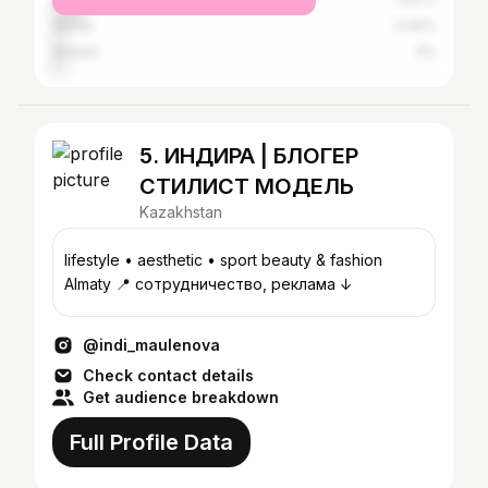
Atyrau
3.44%
Aktobe
3%
5. ИНДИРА | БЛОГЕР
СТИЛИСТ МОДЕЛЬ
Kazakhstan
lifestyle • aesthetic • sport beauty & fashion ⠀
Almaty 📍 сотрудничество, реклама ↓
@indi_maulenova
Check contact details
Get audience breakdown
Full Profile Data