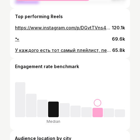
Top performing Reels
https://www.instagram.com/p/DGvtTVns4LC/
120.1k
🐾
69.6k
У каждого есть тот самый плейлист, перед которым не устоять… У меня - Jennie Kim😩🤌🏻 #jennie
65.8k
Engagement rate benchmark
Median
Audience location by city