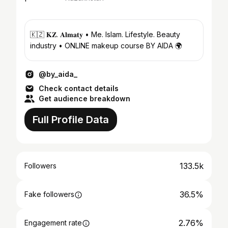
🇰🇿 𝐊𝐙. 𝐀𝐥𝐦𝐚𝐭𝐲 • Me. Islam. Lifestyle. Beauty
industry • ONLINE makeup course BY AIDA 🌍
@by_aida_
Check contact details
Get audience breakdown
Full Profile Data
133.5k
Followers
36.5%
Fake followers
2.76%
Engagement rate