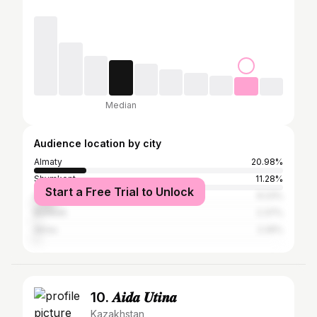
Median
Audience location by city
Almaty
20.98%
Shymkent
11.28%
Start a Free Trial to Unlock
Astana
9.23%
Bishkek
2.37%
Aktau
2.26%
10. 𝑨𝒊𝒅𝒂 𝑼𝒕𝒊𝒏𝒂
Kazakhstan