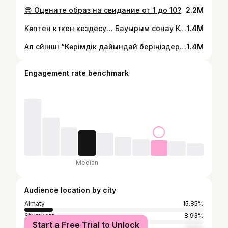
😎 Оцените образ на свидание от 1 до 10?
2.2M
Көптен күткен кездесу… Бауырым сонау Корей 🇰🇷 елінен екі бөпесімен қонаққа келді😍 Соңғы рет Алматыда 2021 жылы болды,сол аралықта екінші ұлын босанып үлгерді🥺Чинудың ж/е Юмидың өскенінде қасында бола алмадық😢Абекеңді де көре алмады… Содан әпкем отбасына бір келіп кетейін деп шешті😍 Қош келдің бауырым!
1.4M
Ал сүйінші “Көрімдік дайындай беріңіздер!”деп па🤣 Жаңа көлігім құтты болсын маған🤲🏻 Ойда жоқта бірінші Алланың қалауымен,екинши әке-шешімнің арқасында тұлпарлы болдым🥹 Бұл менің 4-ші көлігім🚙Ең бірінші 2001 жылғы BMW-дан бастап едім эхххххх😅Бүкіл ауыртпашылық соған түскен еді🫠 Одан 2007 жылғы Honda CRV-ны бір сырмай,бірде бір штраф алмай айдап едім🥹 Үшінші көлігім 2010 жылғы KIA sportage,2 күнен кейін ақ сырып алып едім😅габаритына үйрене алмай🙄Ендігі көлік таза Корей елінен келген 2019 жылғы Hyundai Sonata🇰🇷 Алдағы уақытта оданда жаңа көлік бұйырсын🤲🏻бірақ жаймендеп келе жатырмыз соғанда☺️ Сіздерге де жұғысты болсын 🤍 Ал қалай көлігім?😅жараса ма маған
1.4M
Engagement rate benchmark
Median
Audience location by city
Almaty
15.85%
Shymkent
8.93%
Start a Free Trial to Unlock
Astana
7.67%