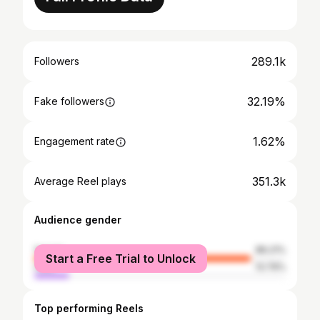
289.1k
Followers
32.19%
Fake followers
1.62%
Engagement rate
351.3k
Average Reel plays
Audience gender
female
86.21%
Start a Free Trial to Unlock
male
13.79%
Top performing Reels