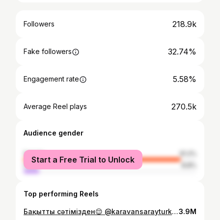
218.9k
Followers
32.74%
Fake followers
5.58%
Engagement rate
270.5k
Average Reel plays
Audience gender
female
91.2%
Start a Free Trial to Unlock
male
8.8%
Top performing Reels
Бақытты сәтімізден😌 @karavansarayturkistan үлкен рахмет❤️
3.9M