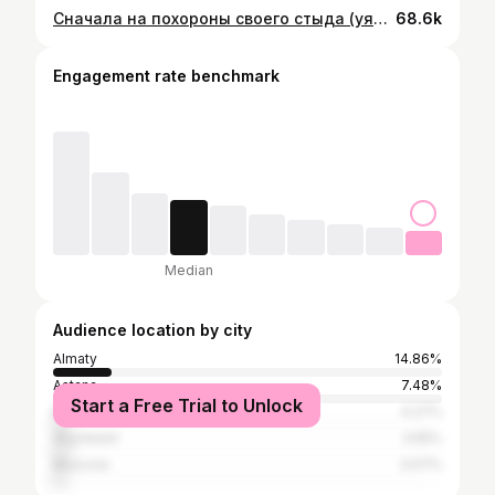
Сначала на похороны своего стыда (уята) , потом в офис 🫦📎
68.6k
Engagement rate benchmark
Median
Audience location by city
Almaty
14.86%
Astana
7.48%
Start a Free Trial to Unlock
Bishkek
4.27%
Shymkent
3.55%
Moscow
3.07%