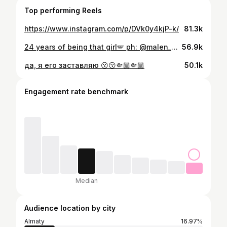
Top performing Reels
https://www.instagram.com/p/DVk0y4kjP-k/
81.3k
24 years of being that girl🪽 ph: @malen_photograph mu & hair: @almat.askar.studio
56.9k
да, я его заставляю 😗😗🤏🏼🤏🏼
50.1k
Engagement rate benchmark
Median
Audience location by city
Almaty
16.97%