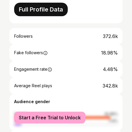
Full Profile Data
372.6k
Followers
18.98%
Fake followers
4.48%
Engagement rate
342.8k
Average Reel plays
Audience gender
female
92.86%
Start a Free Trial to Unlock
male
7.14%