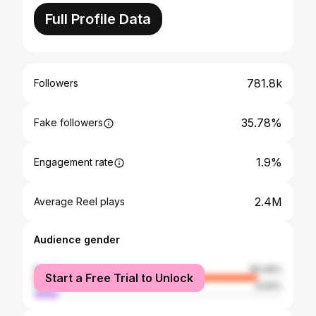
Full Profile Data
781.8k
Followers
35.78%
Fake followers
1.9%
Engagement rate
2.4M
Average Reel plays
Audience gender
female
90.06%
Start a Free Trial to Unlock
male
9.94%