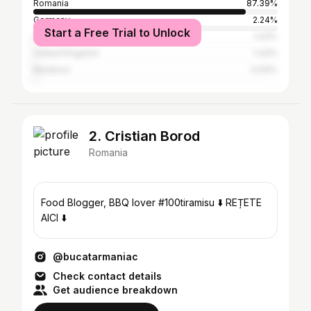
Romania
87.39%
Germany
2.24%
Start a Free Trial to Unlock
Italy
1.43%
United Kingdom
1.43%
Moldova
0.93%
2. Cristian Borod
Romania
Food Blogger, BBQ lover #100tiramisu ⬇️ REȚETE
AICI ⬇️
@bucatarmaniac
Check contact details
Get audience breakdown