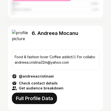
Spain
2.58%
United States
2.4%
6. Andreea Mocanu
Food & fashion lover Coffee addict🙆‍♀️ For collabs:
andreea.cristina32m@yahoo.com
@andreeacristinam
Check contact details
Get audience breakdown
Full Profile Data