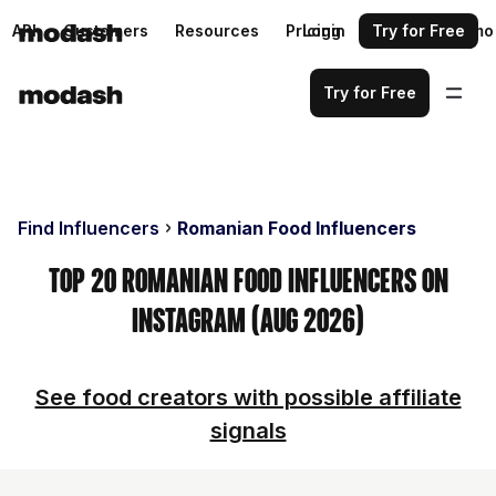
API
Customers
Resources
Pricing
Login
Request a demo
Try for Free
Try for Free
Find Influencers
Romanian Food Influencers
Top 20 Romanian Food Influencers on
Instagram (Aug 2026)
See food creators with possible affiliate
signals