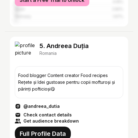
Start a Free Trial to Unlock
Italy
4.16%
Spain
2.82%
Germany
1.97%
5. Andreea Duția
Romania
Food blogger Content creator Food recipes
Rețete și Idei gustoase pentru copii mofturoși și
părinți pofticioși😋
@andreea_dutia
Check contact details
Get audience breakdown
Full Profile Data