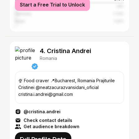
Start a Free Trial to Unlock
United Kingdom
1.8%
Germany
1.73%
Spain
1.32%
4. Cristina Andrei
Romania
🍨 Food craver 📍Bucharest, Romania Prajiturile
Cristinei @neatzacurazvansidani_oficial
cristina.i.andrei@gmail.com
@cristina.andrei
Check contact details
Get audience breakdown