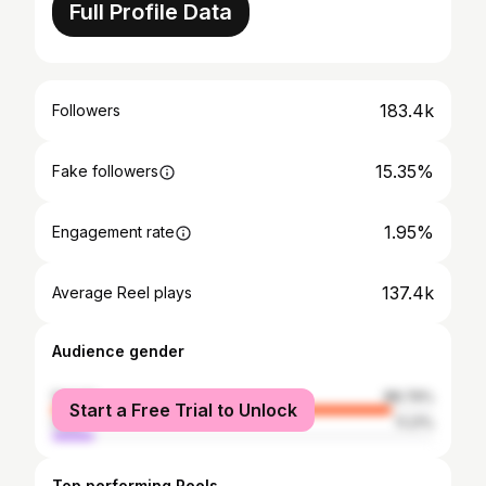
Full Profile Data
183.4k
Followers
15.35%
Fake followers
1.95%
Engagement rate
137.4k
Average Reel plays
Audience gender
female
88.79%
Start a Free Trial to Unlock
male
11.21%
Top performing Reels