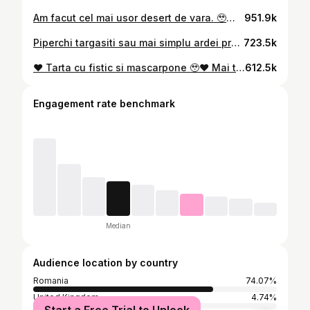
Am facut cel mai usor desert de vara. 🥹🙌 Are doar doua ingrediente, este ciocolatos si dietetic pentru ca da, il puteti face fara zahar adaugat.😏🫶 Ingrediente forma 18cm: 300g ciocolata neagra 900g piure de mere (6 mere aprox daca le fierbeti) Amestecati 300g ciocolata neagra topita cu 900g piure de mere. Fie fierbeti merele si le blenduiti, fie gasiti un piure in comert fara zahar cum am luat eu. Amestecati bine ciocolata cu piureul si dati la rece minim 3 ore. Si gata, o minunatie de praji cu calorii putine si foarte buna. ❤️
951.9k
Piperchi targasiti sau mai simplu ardei prajiti, aceasta mancarica machedoneasca e una dintre retetele mele preferate de vara. 🫠🤌 Are si rosii, branza si oua. Sunt mai multe variante de retete, personal, imi place cea cu oua pentru ca leaga mai bine totul si gustul e magic. ❤ Pentru reteta avem nevoie de 3-4 ardei, 4 rosii mari, 300g branza si doua oua. Prajim ardeii cateva minute pana se inmoaie bine, adaugam rosiile, sare si usturoi si lasam la foc mic un sfert de ora sa scada zeama. La final punem pe rand branza si cele doua oua batute bine si amestecam repede. Mai lasam 2, 3 minute si stingem focul. Mancaria asta e foarte bun calda, dar si mai bun rece Cand s-au racit, i-am pus in caserola si la frigider.
723.5k
❤ Tarta cu fistic si mascarpone 🥹❤ Mai tineti minte tarta suedeza cu migdale? Ei bine am pornit de la ea si am reinterpretat-o cu o crema cu muuult fistic si mascarpone. 😍😏🤌 B Ingrediente blat forma 20cm: 4 albusuri 150g fistic macinat (300g fistic in coaja) 80g zahar tos Ingrediente crema: 500g mascarpone 200g crema tartinabila fistic Extra decor: 80g fistic (160g in coaja) Batem 4 albusuri cu un praf de sare si 80g zahar. Intre timp macinam 150g fistic crud si cu o spatula il incorporam in albusuri. Punem compozitia in doua forme egale si dam la cuptor pentru 25 de minute la 180 de grade. Crema se face foarte usor. Amestecam 500 de grame mascarpone cu 200 de grame crema tartinabila de fistic. A mea era indulcita, asa ca nu a mai fost nevoie de zahar extra. Montam tarta: blat, crema, blat crema. La final decoram cu fistic pe margini si deasupra. Eu am avut si niste trandafirasi pe care i-am pus in centru.
612.5k
Engagement rate benchmark
Median
Audience location by country
Romania
74.07%
United Kingdom
4.74%