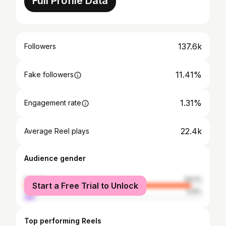
Full Profile Data
137.6k
Followers
11.41%
Fake followers
1.31%
Engagement rate
22.4k
Average Reel plays
Audience gender
female
94.1%
Start a Free Trial to Unlock
male
5.9%
Top performing Reels