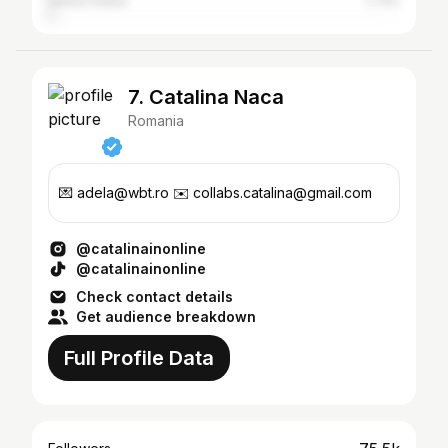
United States
1.73%
7. Catalina Naca
Romania
💌 adela@wbt.ro ✉️ collabs.catalina@gmail.com
@catalinainonline
@catalinainonline
Check contact details
Get audience breakdown
Full Profile Data