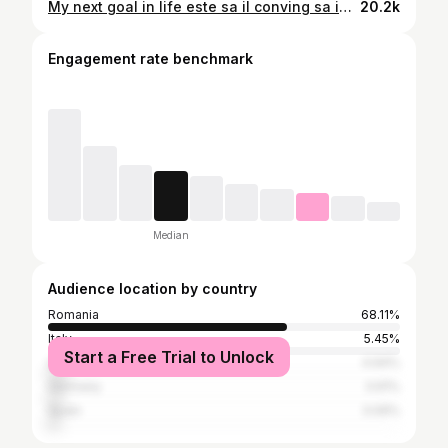
My next goal in life este sa il conving sa imi faca burger si poutine de 3 ori pe saptamana, dar nu stiu cum 🤔😅 #burger #mancare #foodvlog
20.2k
Engagement rate benchmark
Median
Audience location by country
Romania
68.11%
Italy
5.45%
Start a Free Trial to Unlock
United Kingdom
4.94%
Germany
3.91%
Spain
3.09%