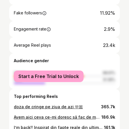
11.92%
Fake followers
2.9%
Engagement rate
23.4k
Average Reel plays
Audience gender
female
68.61%
Start a Free Trial to Unlock
male
31.39%
Top performing Reels
doza de cringe pe ziua de azi 🫶🏼
365.7k
Avem aici ceva ce-mi doresc să fac de multă vreme și acum am avut ocazia. Plăcinta cu Bacon din HayDay. 😫
186.9k
I’m back!! Inspirat din fapte reale din ultima mea vacanță. #seriale #disney #acting #comedy
161.1k