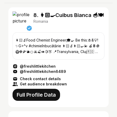
8. 👩🏻‍🍳Cuibus Bianca 🥣🍽
Romania
👩🏻‍🔬Food Chemist Engineer🎓🍳 Be this:🧂&💡!
✨G>^v #chimieînbucătărie 👩🏻‍🔬👩🏻‍🍳💫 🍎🍍🍇
🥝🍓🌽🫐🍊🍌🍒🥑🍋🍑 📍Transylvania, Cluj🇷🇴 📪
freshlittlekitchen@gmail.com
@freshlittlekitchen
@freshlittlekitchen6489
Check contact details
Get audience breakdown
Full Profile Data