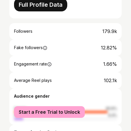
Full Profile Data
179.9k
Followers
12.82%
Fake followers
1.66%
Engagement rate
102.1k
Average Reel plays
Audience gender
female
90.6%
Start a Free Trial to Unlock
male
9.4%