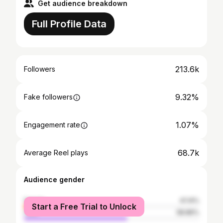
Get audience breakdown
Full Profile Data
213.6k
Followers
9.32%
Fake followers
1.07%
Engagement rate
68.7k
Average Reel plays
Audience gender
female
41.14%
Start a Free Trial to Unlock
male
58.86%