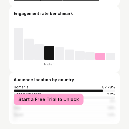
Engagement rate benchmark
Median
Audience location by country
Romania
87.78%
United Kingdom
2.2%
Start a Free Trial to Unlock
United States
2%
Italy
1.8%
Spain
1.4%