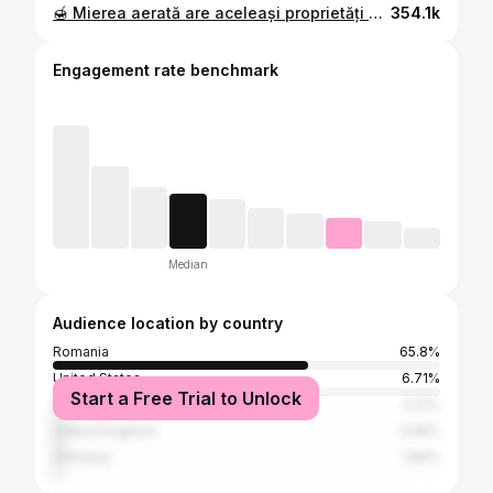
🍯 Mierea aerată are aceleași proprietăți cu mierea neprelucrată mecanic, dar o textură diferită, mult mai cremoasă, fiind o alternativă fină la mierea cristalizată. Se obține cu precădere din mierea cristalizată, dar se poate folosi și miere necristalizată, numai că procesul poate fi mai anevoios. ❗️Metoda funcționează doar cu miere naturală crudă, nepasteurizată! 💫Extra tips: Dacă vrei să ai tot timpul miere aerată care curge, poți pune o cantitate mică într-un borcănel pe care să-l depozitezi în dulap și să-l consumi în timp util, apoi să-l reumplii cu bunătatea din frigider. Dar mierea aerată rece se poate unge cu ușurință pe pâine iar copii o pot mânca fără să murdărească tot în jurul lor. 🐝Vei încerca 'să salvezi' mierea cristalizată prin această metodă? 🍯 👀 #🐝 #chimieînbucătărie #honey #honeycrystalized ##whippedhoney #honeycream #miere #honeybee #howto #kitchenhacks #tipsandtricks #nextbestfoodie #romania #cluj #mancare #foodie #mancaresanatoasa #freshlittlekitchen #🍯
354.1k
Engagement rate benchmark
Median
Audience location by country
Romania
65.8%
United States
6.71%
Start a Free Trial to Unlock
Italy
3.31%
United Kingdom
3.26%
Germany
1.84%