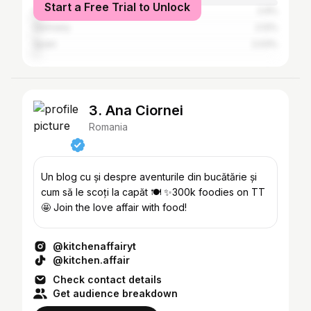
Start a Free Trial to Unlock
United Kingdom
2.9%
Germany
2.12%
Spain
2.03%
3. Ana Ciornei
Romania
Un blog cu și despre aventurile din bucătărie și
cum să le scoți la capăt 🍽️ ✨300k foodies on TT
🤩 Join the love affair with food!
@kitchenaffairyt
@kitchen.affair
Check contact details
Get audience breakdown