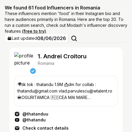
We found 61 food Influencers in Romania
These influencers mention 'food' in their Instagram bio and
have audiences primarily in Romania. Here are the top 20. To
run a custom search, check out Modash's influencer discovery
features
(free to try)
.
08/06/2026
Last updated
1. Andrei Croitoru
Romania
🎥tik tok : thatandu 1.9M 📩dm for collab :
thatandu@gmail.com vlad.parvulescu@wtalent.ro
🍔OGURITAMICA 🇷🇴CEA MAI MARE
COMUNITATE DE FOOD DIN ROMANIA
@thatanduu
@thatandu
Check contact details