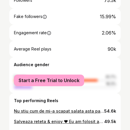
75.5k
Followers
15.99%
Fake followers
2.06%
Engagement rate
90k
Average Reel plays
Audience gender
female
81.7%
Start a Free Trial to Unlock
male
18.3%
Top performing Reels
Nu stiu cum de mi-a scapat salata asta pana acum, dar e absolut geniala 👌 #salatadecastraveti #reteta
54.6k
Salveaza reteta & enjoy ❤️ Eu am folosit asa: • 1,5 kg de varza chinezeasca • 1 morcov mare taiat fasii • cateva ridichii albe mici taiate rondele • 20-25 cepe verzi Varza chinezeasca am taiat-o in bucati de aprox 3 cm si am pus-o intr-un bol incapator impreuna cu 2 maini de sare mare si 2-3 pahare cu apa. Am “framantat-o” bine si am lasat-o o ora sa se odihneasca si sa isi piarda din volum. Separat am taiat restul legumelor si am facut pasta de ardei iute pt care am folosit: • 150g korean chili flakes (gochugaru) • 3-4 linguri sos de peste • 100-120ml sos de pere • 3 linguri de zahar • 10 catei de usturoi maruntiti • 300ml apa fierbinte Am amestecat pasta peste care am pus legumele tocate si am turnat totul peste varza chinezeasca pe care am spalat-o in 3-4 ape ca sa curat excesul de sare de pe ea. Am amestecat bine si am pus totul intr-un castron din sticla asigurandu-ma ca am “inghesuit” varza cat mai bine astfel incat toata sa stea in lichid. Am lasat castronul cu capac la temperatura camerei pt 24 de ore, apoi le-am transferat in frigider. Dupa 3-4 zile la frigider mie mi s-a parut ca a ajuns la nivelul optim de acreala si a fost gata pt consum. #mancare #kimchi
49.5k