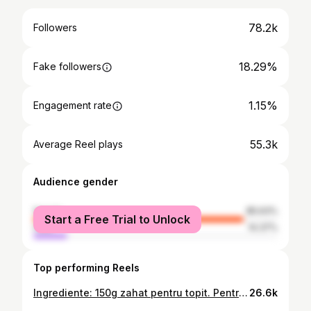
78.2k
Followers
18.29%
Fake followers
1.15%
Engagement rate
55.3k
Average Reel plays
Audience gender
female
85.63%
Start a Free Trial to Unlock
male
14.37%
Top performing Reels
Ingrediente: 150g zahat pentru topit. Pentru blatul de cacao: ✨200g unt ✨50g cacao ✨100g zahar ✨100g faina ✨4 oua ✨2 lingurite de praf de copt Pentru flan: ✨6 oua ✨150g zahar ✨600ml lapte ✨esenta de vanilie
26.6k