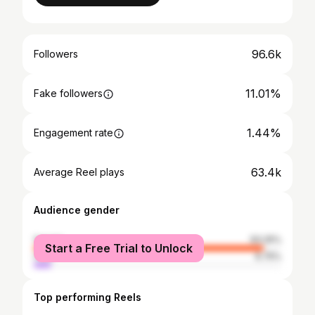
96.6k
Followers
11.01%
Fake followers
1.44%
Engagement rate
63.4k
Average Reel plays
Audience gender
female
93.25%
Start a Free Trial to Unlock
male
6.75%
Top performing Reels