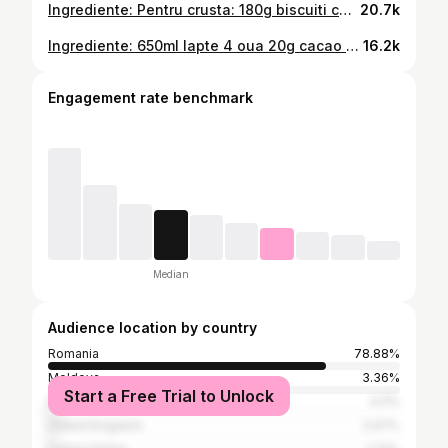
Ingrediente: Pentru crusta: 180g biscuiti cu 100ml unt Pentru crema: 600g crema de branza 1 cutie lapte condensat Coaja de la o pamaie, zeama de la 2 lamai (dupa gust s-ar putea sa aveti nevoie si de 70-100g zahar pudra. Eu fac deserturi mai light ca zahar deci nu pun, dar sa aveti la indemana) Un strop de esenta de vanilie Pentru gem: 500g afine 150g zahar 2 lingurite de amidon Zeama de la o lamaie Se coace la 160grade cam 40-45 de minute pentru a se inchega
20.7k
Ingrediente: 650ml lapte 4 oua 20g cacao 50g zahar pudra 60g unt 125g faina Pentru crema: 500g mascarpone, 1 borcanel crema de fistic, 500ml smantana lichida, plus minus inca vreo 100g zahar pudra. Pe deasupra eu am pus un ganache de ciocolata, din 100g ciocolata amaruie si 100ml smantana lichida
16.2k
Engagement rate benchmark
Median
Audience location by country
Romania
78.88%
Moldova
3.36%
Start a Free Trial to Unlock
Italy
3.11%
United Kingdom
2.07%