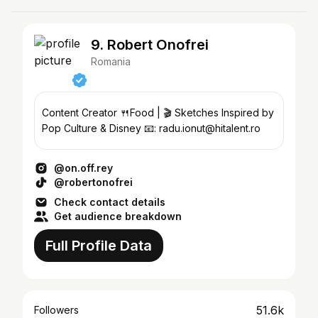
9. Robert Onofrei
Romania
Content Creator 🍴Food | 🎬 Sketches Inspired by
Pop Culture & Disney 📧: radu.ionut@hitalent.ro
@on.off.rey
@robertonofrei
Check contact details
Get audience breakdown
Full Profile Data
51.6k
Followers