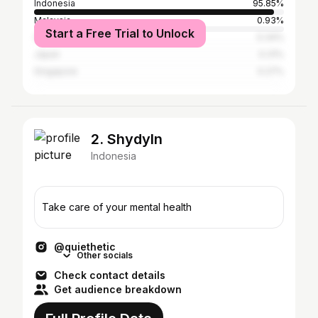
Indonesia
95.85%
Malaysia
0.93%
Start a Free Trial to Unlock
China
0.34%
Japan
0.31%
Singapore
0.27%
2. Shydyln
Indonesia
Take care of your mental health
@quiethetic
Other socials
Check contact details
Get audience breakdown