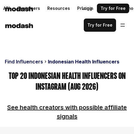
API
Customers
Resources
Pricing
Login
Request a demo
Try for Free
Try for Free
Find Influencers
Indonesian Health Influencers
Top 20 Indonesian Health Influencers on
Instagram (Aug 2026)
See health creators with possible affiliate
signals