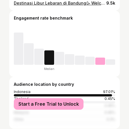
Destinasi Libur Lebaran di Bandung🥳 Welcome to Skyward project bandung 🔥💫 Spotnya magical, wahananya seru buat semua umur! Apalagi ditemani cemilan favorite aku dari Snack BonCabe Makaroni Krispi Nacho Cheese level 2🔥🧀 Teksturnya rangu, kejunya kerasa pisan , campuran pedes sareng asin pas pisan, NGEUNAHH Pokokna 🤤 Pokoknya liburan wajib bawa yang snack Boncabe Makaroni Krispi ini biar momen jalan-jalan jadi lebih seru 🫶🏻❤️ @officialboncabe #MakaroniKrispi #BonCabe #LiburanBandung #Skyward #ExploreBandung
9.5k
Engagement rate benchmark
Median
Audience location by country
Indonesia
97.01%
Thailand
0.45%
Start a Free Trial to Unlock
Japan
0.45%
Malaysia
0.45%
China
0.3%