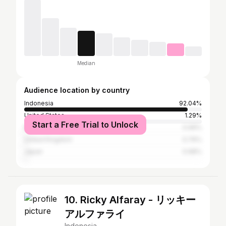
Median
Audience location by country
Indonesia
92.04%
United States
1.29%
Start a Free Trial to Unlock
Malaysia
0.99%
United Kingdom
0.76%
Japan
0.68%
10. Ricky Alfaray - リッキー
アルファライ
Indonesia