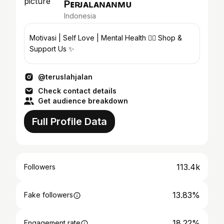
Pᴇʀᴊᴀʟᴀɴᴀɴᴍᴜ
Indonesia
Motivasi | Self Love | Mental Health 👇🏻 Shop &
Support Us ✨️
@teruslahjalan
Check contact details
Get audience breakdown
Full Profile Data
113.4k
Followers
13.83%
Fake followers
18.22%
Engagement rate