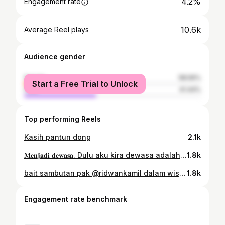
4.2%
Engagement rate
10.6k
Average Reel plays
Audience gender
female
58.56%
Start a Free Trial to Unlock
male
41.44%
Top performing Reels
Kasih pantun dong
2.1k
𝐌𝐞𝐧𝐣𝐚𝐝𝐢 𝐝𝐞𝐰𝐚𝐬𝐚. Dulu aku kira dewasa adalah saat udah gak takut lagi tidur sendiri gelap gelapan, udah gak takut lagi sama hantu, atau… udah gak takut lagi sama kecoa terbang di ujung kamar. Wkwkwk, ternyata gak gitu ya. Dewasa adalah tentang udah gak takut lagi ngadepin masalah, mungkin bukan gak takut sih, tapi lebih tepatnya gak lari. Menginjak umur 20-an, taun ini aku disuguhi banyak banget ups and downs yang belum pernah aku rasain sebelumnya. Tapi aku tau bahwa ini adalah salah satu proses pendewasaan yang harus aku lalui. Aku percaya dewasa bukan tentang umur, tapi tentang bagaimana seseorang berpikir, bersikap, dan bertindak. Menjadi dewasa adalah tentang berpikir panjang sebelum memutuskan sesuatu. Menjadi dewasa adalah tentang menyadari bahwa tidak semua hal akan berjalan sesuai dengan keinginan kita dan menyikapinya dengan pikiran yang positif. Menjadi dewasa adalah tentang belajar atas kesalahan, terbuka menghadapi persoalan, dan bertindak tidak melulu berdasarkan perasaan. Untuk mencapai itu semua butuh proses jatuh bangun yang panjang dan bertemu dengan masalah adalah salah satu cara terbaik untuk bisa belajar. Semakin banyak masalah yang kita temuin, semakin banyak kesempatan untuk belajar mengenal diri dan menjadi dewasa. 🖤🤎 #menjadidewasa
1.8k
bait sambutan pak @ridwankamil dalam wisuda bu @ataliapr , yang tertera pada slide 2, 𝘚𝘦𝘮𝘶𝘢 𝘺𝘢𝘯𝘨 𝙧𝙪𝙩𝙞𝙣 𝘢𝘬𝘢𝘯 𝘥𝘪𝘨𝘢𝘯𝘵𝘪𝘬𝘢𝘯 𝘰𝘭𝘦𝘩 𝙢𝙚𝙨𝙞𝙣 𝘚𝘦𝘮𝘶𝘢 𝘺𝘢𝘯𝘨 𝙯𝙤𝙣𝙖 𝙣𝙮𝙖𝙢𝙖𝙣 𝘢𝘬𝘢𝘯 𝘬𝘢𝘭𝘢𝘩 𝘰𝘭𝘦𝘩 𝙙𝙞𝙨𝙧𝙪𝙥𝙨𝙞 𝙥𝙚𝙧𝙪𝙗𝙖𝙝𝙖𝙣 Selama bertugas menjadi ajudan milenial gubernur jawa barat, pak emil memperlihatkan secara langsung bahwasannya zona nyaman adalah sebuah perangkap tak kasat mata. Kenapa? karena zona nyaman adalah tempat yang stagnan. Stagnasi pada dasarnya berarti kita diam, berhenti bergerak dan maju. Dalam era yang serba cepat ini, diam artinya kamu akan tertinggal dan kalah. Dan itu bisa jadi sama dengan merelakan mimpi besarmu menjadi angan belaka. Menjadi seorang pemimpin yang bercita cita, harus rela melepas zona nyaman demi perubahan yang menguntungkan. Zona nyaman hanya akan melenyapkan kesempatan, kreatifitas, dan inovasi yang bermanfaat bagi perkembangan. Melawan ketidakpastian dan ketidaknyamanan memang bukanlah hal yang mudah, namun itulah yang bisa dilakukan untuk menghindari kenyamanan tersebut mengendalikan kita. Terimakasih pak, atas kesempatannya yang luar biasa. Semoga besok besok adziqa bisa jadi orang yang berpengaruh dan memberikan kebermanfaatan bagi banyak orang seperti bapak. #ajudangubjabar #jabarfutureleaders
1.8k
Engagement rate benchmark