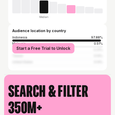
Median
Audience location by country
Indonesia
97.88%
Malaysia
0.51%
Start a Free Trial to Unlock
South Korea
0.31%
Taiwan
0.14%
United States
0.14%
Search & filter
350M+