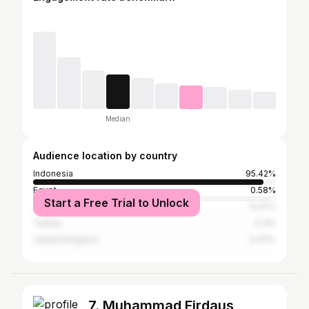
Median
Audience location by country
Indonesia
95.42%
Egypt
0.58%
Start a Free Trial to Unlock
Japan
0.47%
Turkey
0.4%
United Kingdom
0.37%
7. Muhammad Firdaus