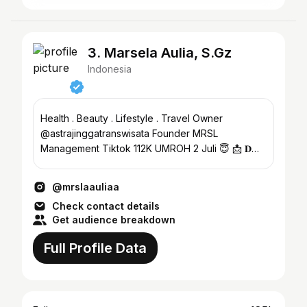
3. Marsela Aulia, S.Gz
Indonesia
Health . Beauty . Lifestyle . Travel Owner
@astrajinggatranswisata Founder MRSL
Management Tiktok 112K UMROH 2 Juli 😇 📩 𝐃𝐌
𝐅𝐨𝐫 𝐁𝐮𝐬𝐢𝐧𝐞𝐬𝐬 𝐈𝐧𝐪𝐮𝐢𝐫𝐢𝐞𝐬
@mrslaauliaa
Check contact details
Get audience breakdown
Full Profile Data