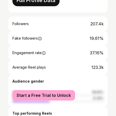
Full Profile Data
207.4k
Followers
19.61%
Fake followers
37.16%
Engagement rate
123.3k
Average Reel plays
Audience gender
female
58.65%
Start a Free Trial to Unlock
male
41.35%
Top performing Reels