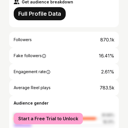
Get audience breakdown
Full Profile Data
870.1k
Followers
16.41%
Fake followers
2.61%
Engagement rate
783.5k
Average Reel plays
Audience gender
female
81.69%
Start a Free Trial to Unlock
male
18.31%