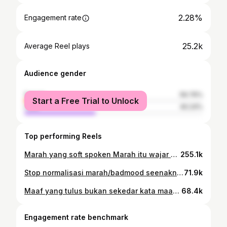
2.28%
Engagement rate
25.2k
Average Reel plays
Audience gender
female
59.76%
Start a Free Trial to Unlock
male
40.24%
Top performing Reels
Marah yang soft spoken Marah itu wajar dan manusiawi tapi sebisa mungkin cobalah menggunakan bahasa halus.. Follow @muhammadfirdaus_psikologi @muhammadfirdaus_psikologi @muhammadfirdaus_psikologi #psikologi #marah #emosi #kesehatanmental #mentalhealth #psikologiindonesia
255.1k
Stop normalisasi marah/badmood seenaknya Setiap orang boleh marah itu manusiawi tapi jangan jadikan orang lain sebagai pelampiasannya, kamu yang bertanggung jawab mengontrol emosimu Bagi kamu yang mau belajar meregulasi emosi dan mengenal emosi bisa komen "EMOSI" Follow @muhammadfirdaus_psikologi @loadinginsightprocess @psikologi_rasa #emosi #kesehatanmental #psikologiindonesia #regulasiemosi #kecewa #lingkungan #capek
71.9k
Maaf yang tulus bukan sekedar kata maaf Maaf itu juga harus di tunjukkan dari pengakuan kesalahan yang telah kita lalukan, lalu tanggung jawab dan usaha untuk memperbaikinya serta berkomintmen untuk tidak mengulanginya lagi Follow @muhammadfirdaus_psikologi @muhammadfirdaus_psikologi @muhammadfirdaus_psikologi #psikologi #marah #emosi #kesehatanmental #mentalhealth #psikologiindonesia #maaf #mintamaaf
68.4k
Engagement rate benchmark