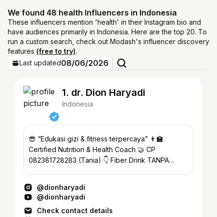
We found 48 health Influencers in Indonesia
These influencers mention 'health' in their Instagram bio and
have audiences primarily in Indonesia. Here are the top 20. To
run a custom search, check out Modash's influencer discovery
features
(free to try)
.
08/06/2026
Last updated
1. dr. Dion Haryadi
Indonesia
😎 “Edukasi gizi & fitness terpercaya” 👨‍🏫
Certified Nutrition & Health Coach 🤝 CP
‪082381728283‬ (Tania) 👇 Fiber Drink TANPA
Mules @bersamaones
@dionharyadi
@dionharyadi
Check contact details