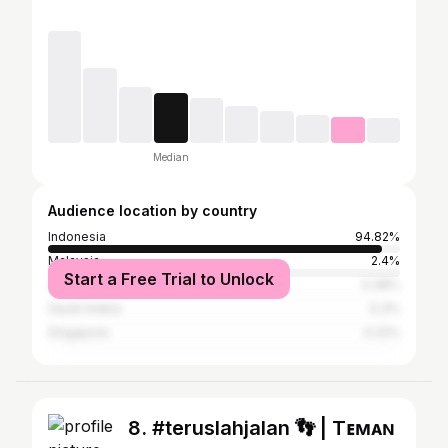
Median
Audience location by country
Indonesia
94.82%
Malaysia
2.4%
Start a Free Trial to Unlock
Japan
0.38%
Saudi Arabia
0.3%
Singapore
0.22%
8. #teruslahjalan 👣 | Tᴇᴍᴀɴ