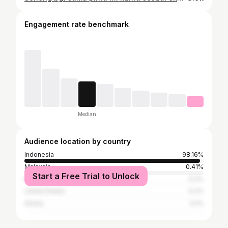
Engagement rate benchmark
Median
Audience location by country
Indonesia
98.16%
Malaysia
0.41%
Start a Free Trial to Unlock
Russia
0.2%
United States
0.2%
Ghana
0.1%