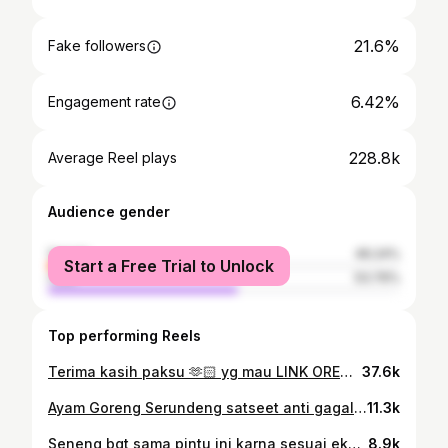
21.6%
Fake followers
6.42%
Engagement rate
228.8k
Average Reel plays
Audience gender
female
46.24%
Start a Free Trial to Unlock
male
53.76%
Top performing Reels
Terima kasih paksu 🫶🏻 yg mau LINK OREN nya Komen MAU nanti aku kirim linknya🤗
37.6k
Ayam Goreng Serundeng satseet anti gagal yuk recook🎉 #ayamgorengserundeng_satset #resepsatset_rudy
11.3k
Seneng bgt sama pintu ini karna sesuai ekspektasi bgt� mana dapet kayu yg tebel kualitas grade A dan yg pasti ga bikin jebol kantong. Kalo mau pesen langsung dm aja ke @dffurniturejepara bisa request sesuka hati� #Pintuestetik #pintu #pintukayu #furniture #pinturumah #pinturumahminimalis #homedecore #homeliving
8.9k