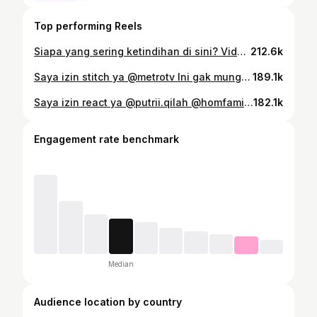
Top performing Reels
Siapa yang sering ketindihan di sini? Video dari @dagelanviral yang saya gak tahu ngambil videonya siapa. If you are him, let me know 🫡
212.6k
Saya izin stitch ya @metrotv Ini gak mungkin prank atau gak sengaja dong ya. CCTV juga udah jelas, harusnya bisa nemulah ya tersangka dan jelas motifnya.
189.1k
Saya izin react ya @putrii.qilah @homfamilygym AYO LATIHAN BEBAN SEKARANG 🫵💪
182.1k
Engagement rate benchmark
Median
Audience location by country