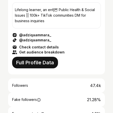
Lifelong learner, an enfj🦉 Public Health & Social
Issues || 100k+ TikTok communities DM for
business inquiries
@adziqaammara_
@adziqaammara_
Check contact details
Get audience breakdown
Full Profile Data
47.4k
Followers
21.28%
Fake followers