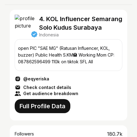
4. KOL Influencer Semarang
Solo Kudus Surabaya
Indonesia
open PIC "SAE MG" (Ratusan Influencer, KOL,
buzzer) Public Health S.KM🏩 Working Mom CP:
087862596499‬ 110k on tiktok SFL AII
@eqyeriska
Check contact details
Get audience breakdown
Full Profile Data
180.7k
Followers