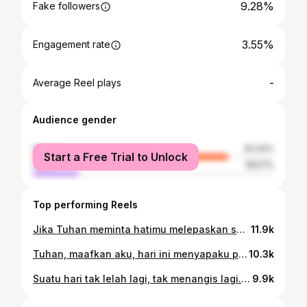
9.28%
Fake followers
3.55%
Engagement rate
-
Average Reel plays
Audience gender
female
81.43%
Start a Free Trial to Unlock
male
18.57%
Top performing Reels
Jika Tuhan meminta hatimu melepaskan sesuatu, namun kau tak juga segera merelakannya. Pada akhirnya sesuatu itu tetap akan diambil darimu, tapi dengan cara yang lebih menyakitkan. Lepaskan. Relakan. Ikhlaskan. Jika memang itu disiapkan untukmu, maka nantikan cara Tuhan yang ajaib, mengembalikan dan menaruhnya kembali pada hatimu 🌿 #VonnyEvelynJingga #DearGodJournal
11.9k
Tuhan, maafkan aku, hari ini menyapaku pada-Mu sedikit saja. Pagi ini terlalu sibuk dan semuanya terburu-buru. Bangun dari tempat tidur terburu-buru, berpakaian dan menyiapkan diri terburu-buru, makan pagi terburu-buru. Lalu seterusnya terburu-buru. Dan malam ini, di kelelahanku yang sangat, aku duduk, meminta-Mu mendengar hatiku. Tentang kuatir dan kegelisahan yang tak pernah bisa kuceritakan pada yang lain. Dan Engkau mendengarkan dengan sabar. Dengan teliti satu kata demi satu kata. Sama sekali tidak terburu-buru 🌿 #VonnyEvelynJingga #DearGodJournal
10.3k
Suatu hari tak lelah lagi, tak menangis lagi. 🌿 #VonnyEvelynJingga #DearGodJournal
9.9k