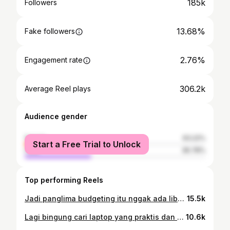
185k
Followers
13.68%
Fake followers
2.76%
Engagement rate
306.2k
Average Reel plays
Audience gender
female
63.22%
Start a Free Trial to Unlock
male
36.78%
Top performing Reels
Jadi panglima budgeting itu nggak ada liburnya 😭 Ramadan adem… tapi pengeluaran rame banget 🌙💸 Takjil lucu dikit beli 🍡 Bukber katanya cuma sekali… eh nambah 😌 THR? Wajib. Sedekah? Maunya maksimal 🤍 Capeknya bukan keluar uangnya, tapi takut salah atur & ganggu tabungan utama 😵‍💫 Sekarang aku bikin semuanya punya “rumah” sendiri pakai Kantong di Krom 💜 Biar cashflow aman, ibadah juga lebih tenang ✨ Kalau kamu juga tim panglima budgeting, sini ngaku 👀👇 @krom.bank #Krom #GrowYourMoney #RamadanReady #BudgetingLife
15.5k
Lagi bingung cari laptop yang praktis dan ga ribet untuk kerja atau kuliah? Kenalin Acer Aspire Go 14 AI 💻 Laptop modern yang emang dirancang buat kita yang produktivitasnya tinggi. Laptop ini sudah dilengkapi Intel®️ Core™️ Ultra 7 Processor serta didukung Intel®️ AI Boost NPU. Selain itu, mereka menyediakan SSD 512GB dan RAM 16GB. Yuk tunggu apalagi segera miliki laptop canggih ini hanya di @agres.id dan dapatkan gratis 1 tahun agrescare dengan garansi lengkap serta tambahan garansi 2 tahun servis setelah garansi resmi brand berakhir! Dan ada promo menarik beli 1 gratis 3 dengan mendapatkan TWS, pouch, dan voucher 100rb 🥳 #IntelCore #IntelCoreUltra #IntelArc #AgresID
10.6k