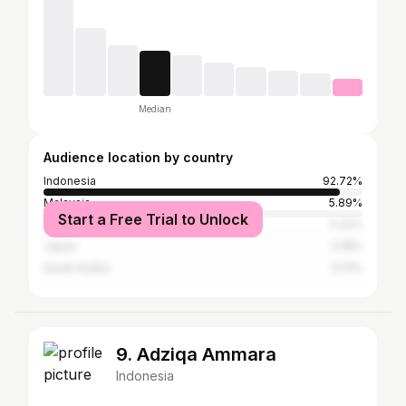
Median
Audience location by country
Indonesia
92.72%
Malaysia
5.89%
Start a Free Trial to Unlock
China
0.22%
Japan
0.18%
Saudi Arabia
0.13%
9. Adziqa Ammara
Indonesia