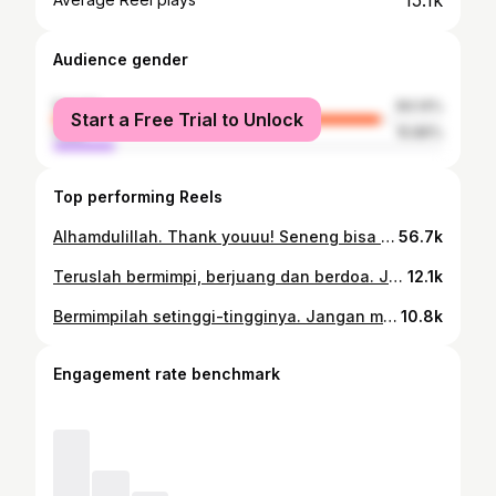
15.1k
Audience gender
female
84.14%
Start a Free Trial to Unlock
male
15.86%
Top performing Reels
Alhamdulillah. Thank youuu! Seneng bisa seru2an bareng @brownis_ttv! Apalagi ketemu sm @ruben_onsu @ivan_gunawan @wendicagur juga bintang tamu yg keren abis lainnya @mohammadfadjri38 & @vincentraditya! Semoga bisa ketemu lagi suatu saat nanti 😄 Special thanks juga buat tim kreatif Trans TV khususnya @kekevaangelista ! 😄💪🏻
56.7k
Teruslah bermimpi, berjuang dan berdoa. Jangan biarkan siapapun dan apapun menghalangi mimpi mu. Karena 10 tahun dari sekarang, tidak ada yg tau akan menjadi seperti apa kita nantinya. Yakinlah kamu bisa! Maka seperti keyakinan mu itulah kamu nanti. Sukses sudah menantimu. Aamiin ✨ . Eits jangan lupa, begitu satu mimpi tercapai, masih banyak mimpi lain yg menanti untuk diwujudkan. You can do it! 💪🏻 . . From MOS SMA to Doctor inauguration
12.1k
Bermimpilah setinggi-tingginya. Jangan malu, terus berusaha dan berdoalah dalam diam. Yakinlah, kamu akan menjadi orang sukses nantinya. Aamiin . 📷 by @monicarizky14
10.8k
Engagement rate benchmark