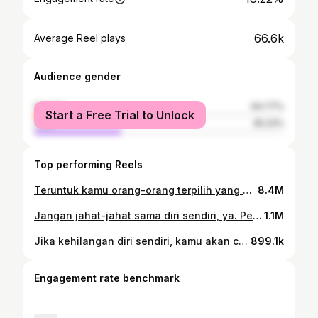
66.6k
Average Reel plays
Audience gender
female
64.77%
Start a Free Trial to Unlock
male
35.23%
Top performing Reels
Teruntuk kamu orang-orang terpilih yang hebat, jika Allah saja yakin kamu hebat, kenapa kamu ragu dengan kemampuanmu sendiri? Yakini saja pada diri bahwa kamu bisa ngelewatin dan PASTI BISA melewati semua persoalan hidup. Dan jangan lupa libatkan Allah jika ingin hasil yang indah. #teruslahjalan #2024 #oktober #quotes #positivevibes #renungan #healing #selflove #selfcare #selfhealing #overthinking #positivethinking #sembuh #mentalhealth #kesehatanmental #anxiety #beyourself #menjadimanusia #skd #cpns #quotesindonesia #weekend #weekday #pejuangnafkah #jumatberkah
8.4M
Jangan jahat-jahat sama diri sendiri, ya. Penerimaan adalah bentuk apresiasi atas diri sendiri. Maafkan semua yang lalu, ampuni hati kecilmu. #teruslahjalan #2024 #oktober #quotes #positivevibes #renungan #healing #selflove #selfcare #selfhealing #overthinking #positivethinking #sembuh #mentalhealth #kesehatanmental #anxiety #beyourself #menjadimanusia #skd #cpns #quotesindonesia #weekend #weekday #pejuangnafkah #rabu
1.1M
Jika kehilangan diri sendiri, kamu akan celaka. Jika kamu kehilangan Tuhan, maka kamu akan murka. #teruslahjalan #2024 #welcome #juli #quotes #positivevibes #renungan #healing #selflove #selfcare #selfhealing #overthinking #positivethinking #mentalhealth #kesehatanmental #anxiety #beyourself #quotesindonesia #weekend #weekday #senin
899.1k
Engagement rate benchmark