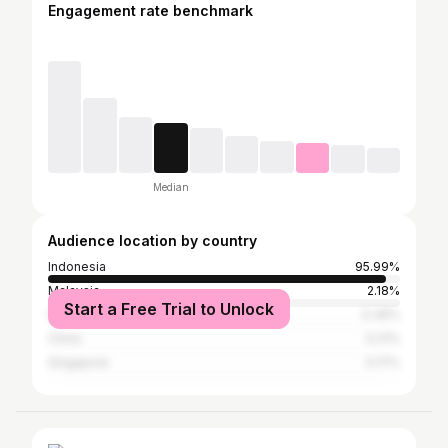
Engagement rate benchmark
Median
Audience location by country
Indonesia
95.99%
Malaysia
2.18%
Start a Free Trial to Unlock
South Korea
0.39%
China
0.21%
Singapore
0.17%