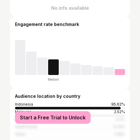
No info available
Engagement rate benchmark
Median
Audience location by country
Indonesia
95.62%
Malaysia
2.52%
Start a Free Trial to Unlock
East Timor
0.3%
South Korea
0.24%
China
0.16%