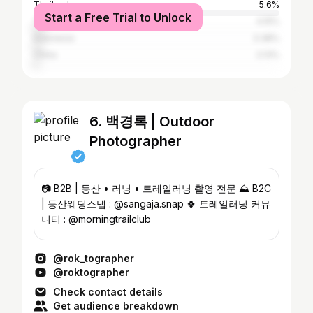
Thailand
5.6%
Start a Free Trial to Unlock
Taiwan
4.15%
Indonesia
3.38%
China
2.13%
6. 백경록 | Outdoor
Photographer
📷 B2B | 등산 • 러닝 • 트레일러닝 촬영 전문 ⛰ B2C
| 등산웨딩스냅 : @sangaja.snap 🍀 트레일러닝 커뮤
니티 : @morningtrailclub
@rok_tographer
@roktographer
Check contact details
Get audience breakdown