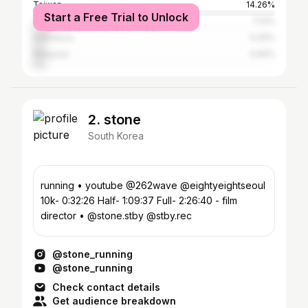
Taiwan
14.26%
Start a Free Trial to Unlock
Thailand
7.13%
Indonesia
5.29%
Malaysia
4.56%
2. stone
South Korea
running • youtube @262wave @eightyeightseoul
10k- 0:32:26 Half- 1:09:37 Full- 2:26:40 - film
director • @stone.stby @stby.rec
@stone_running
@stone_running
Check contact details
Get audience breakdown