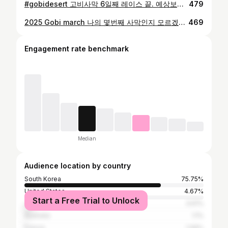
#gobidesert 고비사막 6일째 레이스 끝. 예상보다 덥고 힘들고 여기저기 아프고. 이젠 누굴 도와주고 할 힘도 여력도 없다. 그래도 원없이 나만의 달리기를 했다. 다음 사막 대회 선수 참가는 당분간 없을 예정. 내일 7km 마지막 스테이지 #racingtheplanet #4deserts
479
2025 Gobi march 나의 몇번째 사막인지 모르겠다. 여하튼 고비사막은 2003년 둔황 1회 대회부터 꾸준히 참가하고 있다. 서른 하나 사하라 쉰넷의 고비사막 사막에서 길을 찾다. 나의 파란만장 히스토리 아직 길을 찾고 있는지 아니면 찾았는지… @lawyer.on.thedesert 덕분에 새로운 몽골 형님 @gambaa_ah 을 알게되었고 예전에 하려다 귀찮아서 말았던 아시아 시리즈 연합을 해볼까 구상을 한다. 내일 집에가면 푹쉬자. 원래 고비사막 대회가 이렇게 힘들었나? #racingtheplanet #4deserts #mongolia #고비사막 #울란바토르 #osk #oskstore #oskstyle #outdoorsportskorea #아웃도어스포츠코리아
469
Engagement rate benchmark
Median
Audience location by country
South Korea
75.75%
United States
4.67%
Start a Free Trial to Unlock
Japan
3.61%
Australia
1.1%
France
1.06%