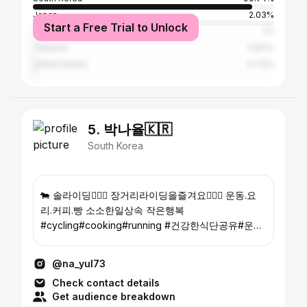
Japan
2.03%
Start a Free Trial to Unlock
Taiwan
1%
Thailand
0.87%
United States
0.73%
5. 박나율🇰🇷
South Korea
🐄 솔라이딩🚴🏼‍♀️ 장거리라이딩을즐겨요🚴🏼‍♀️ 운동.요
리.커피.빵 소소한일상속 작은행복
#cycling#cooking#running #건강한식단공유#운동
소통좋아요
@na_yul73
Check contact details
Get audience breakdown