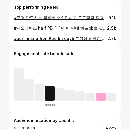
Top performing Reels
#증명 만족하는 결과의 소회랍시고 구구절절 적고싶어서 고민 고민 해봤는데, 지금은 아무것도 떠오르지 않습니다. 겨우내 열심히 준비했고 스타트부터 피니쉬까지 목표를 위해 열심히 달렸습니다. 과분한 결과에 감사합니다. 지금으로선 이 뿐입니다. 레이스는 잘 복기해서 다음편에 길게 적어보겠습니다. 주로에서 응원해주신 모두들 정말. 정말 감사합니다. - #러닝 #마라톤 #동아마라톤 #동마 사진 감사합니다 @7402071_ @run_bell @naweat_moe
5.1k
#서울레이스 half PB! 1. 1년 반 만에 하프pb를 갈아치웠습니다! 작년 서울하프마라톤에서 1시간 13분 17초를 하고 12분대로 진입해보겠다고 애쓰다 망쳐버리는 대회들이 많아서 속상했었는데, 오늘은! 드디어! 12분대로 들어와서 너무나 기쁩니다! 또 마스터즈들의 기량향상이 이렇게나 많이 되었다는 것도 놀랐습니다. 작년이면 이 기록이 우승인데 저는 작년에도 올해도 4등이네요. 수준이 높아지는 것 같아 좋습니다. 더 열심히 해야겠네요! 2. 기록미제출자라 뒷그룹에서 출발했고, 병목을 어떻게 뚫어야하나 고민이 많았는데, 생각보다 원활하게 뚫을 수 있었습니다. 청계천 들어가면 길이 더 좁아지니 그 전에 다 뚫어놔야된다고 생각했는데 다행히 그렇게 되버렸습니다. 초반에 ’뚫어야되!‘ 라고 생각하고 달리니까 초반 페이스를 끌어올릴 수 있었던거 같기도 하고..? 3. 마라톤은 다시한번 알다가도 모르겠습니다. 베를린에서는 하반기 대회에 대한 희망을 봤는데, 바로 다음주인 충주에서는 다시 절망, 또 다음주인 오늘 서울레이스에서는 다시 희망을 봤습니다. 바이올린 조율하듯 정교한 조율작업이 계속되는 느낌입니다. 메인인 경주와 JTBC에서는 과연 어떤 연주를 할 수 있을지 기대가 됩니다. 4. 서울레이스만큼 응원의 밀도가 높은 대회는 없는 것 같습니다. 덕분에 힘 낼 수 있었습니다. 주로나 주로 바깥에서 응원해주신 참가자분들 응원단분들, 알아봐주시고 인사해주신 분들 다들 너무너무 감사합니다! - #러닝 #러너 #하프 #마라톤 사진 영상 정말 감사합니다 🙇‍♂️🙇‍♂️ @inhohw @be.sunnyside @tiberium @7402071_ @hyejun_wanna @wish_bbo0
2.9k
#berlinmarathon #berlin day5 드디어 베를린 마라톤이 끝이 났습니다. 정말, 이렇게 환상적인 마라톤을 왜 여태껏 참가해보려고 시도하지 않았지 라는 후회가 드는, 아주 멋진 대회였습니다. 100번 넘게 마라톤 대회를 참가했지만, 오늘만큼 행복하게 달렸던 적은 또 없었던거 같아요. 너무너무 좋았고 행복했습니다. 액션캠을 들고 뛰어서 대회장에서 제가 보고 느낀 것들을 생생히 기록할 수 있었던 것 또한 아주 큰 행운이었던 것 같아요. 정말, 너무, 행복한! 마라톤이었습니다. - 해외 메이저 마라톤은 그 지역의 축제라고 다들 말씀하셨는데, 정말 왜 그런지 알겠습니다. 베를린 도시 전체가 마라톤에 열광하는게 피부로 느껴졌습니다. 시작지점부터 피니쉬까지, 응원을 받지 않은 적이 없습니다. 모두가 나와서 선수들을 응원했어요. 하이파이브 존이 있는게 아니라 그냥 하이파이브 하고싶으면 옆으로 살짝 빠져서 하이파이브하고 오면 됩니다 ㅋㅋ 언제 또 이런 열정적인 응원을 받으면서 뛰어볼까요, - 기록은 2:38:47 제가 가민을 늦게 시작해서 40초 까먹혔습니다 ㅎㅎ.. 최초에는 sub3 정도만 하고 즐기다 오자! 라고 생각했는데, 살짝 밀어보니 또 밀리길래 나중에 뭐 퍼지겠지 지금은 이대로 밀자! 라고 생각하고 달렸습니다만 끝까지 밀어졌습니다 ㅎㅎ 잘 뛰었지만 밑밥깐게 있으니 송구스럽네요 - 아디다스 아디오스 프로4의 퍼포먼스는 경이로웠습니다. 후반으로 갈수록 진가를 발휘했어요. 가벼운 무게 덕분에 후반 레이스에 부담이 되지 않았고, 프로3보다 소프트해졌지만 ‘단단하다’ 라는 캐릭터는 그대로 가져가는 느낌이라, 후반에 쿠셔닝 때문에 발이 무너질 일은 없었습니다. 착화감도 좋았어요! 갑피도 유연해지고 힐슬립도 잡은 것 같고. - 좋은 기회 주신 @adidaskr 정말 감사합니다. #아디다스 #아디다스러닝 #베를린마라톤 #아디다스아디오스프로4 #마라톤 #러닝 #러너
2.7k
Engagement rate benchmark
Median
Audience location by country
South Korea
94.22%