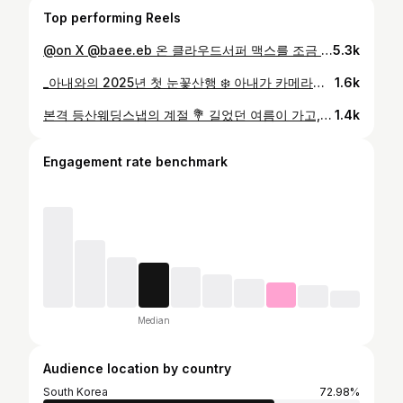
Top performing Reels
@on X @baee.eb 온 클라우드서퍼 맥스를 조금 더 멋지게 담기 위한 노력 이 날 하은님은 몇 번이나 뛰었을까요? 🤣 #클라우드서퍼맥스 #온 #on #CloudSurferMax
5.3k
_아내와의 2025년 첫 눈꽃산행 ❄️ 아내가 카메라를 들고 산에 오르는 모습이 이제 별로 어색하게 느껴지지 않네요. (뿌듯 ☺️) 아내의 사진 실력이 늘어갈수록 우리 부부의 순간순간이 더 촘촘히 기록되는 것 같아 기쁘고, 부부가 함께 하는 비즈니스에 대한 가능성도 조금씩 커져가는 것 같습니다. 언젠가 함께 일하게 되는 그날까지 💪 #결혼은미래당 #아차산 #눈꽃산행 #겨울산행 #등산부부 #등산커플
1.6k
본격 등산웨딩스냅의 계절 💐 길었던 여름이 가고, 기분 좋은 시원한 바람이 부는 가을이 찾아왔습니다. 제가 가장 좋아하는 계절이면서, 일년 중 등산웨딩스냅 촬영을 가장 많이 하는 시기이기도 해요. 특별한 등산복을 입고 산에 오른 두 분의 시간을 기록하면서, 금빛으로 물든 간월재를 눈과 카메라에 원없이 담아왔습니다 :) 왠지 또 금방 지나갈 것만 같은 이 계절을 부지런히 누리세요 🍁 #등산웨딩스냅 의 마지막 컷은 언제나 #부케돌이 샷 📸
1.4k
Engagement rate benchmark
Median
Audience location by country
South Korea
72.98%