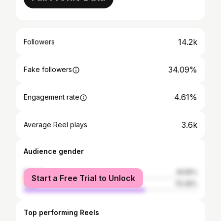
14.2k
Followers
34.09%
Fake followers
4.61%
Engagement rate
3.6k
Average Reel plays
Audience gender
female
29.55%
Start a Free Trial to Unlock
male
70.45%
Top performing Reels