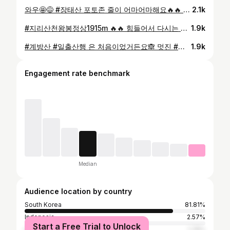
와우🤩😅 #장태산 포토존 줄이 어마어마해요🔥🔥 #평일 에 다녀왔는데도 줄서 계신분들 너무 많아서 저희는 전망대 위에서 후다닥 찍고 왔어요🤟🏻 다들 마지막 #가을단풍 보러 #장태산자연휴양림 오신듯🍁🍂 #가을 이제 진짜 보내줘야겠어요~#가을아안녕 👋🏻
2.1k
#지리산천왕봉정상1915m 🔥🔥 힘들어서 다시는 안가겠다고 했었는데😅 2년4개월만에 기억미화(?) 되서 다녀왔어요😝 오랜만에 다시 찾은 #지리산천왕봉 정상 뷰 멋진 풍경 많이 담아오고 싶었는데… 예상보다 더 강렬했던 강풍으로 버틸수가 없었어요💨 그래도 이번엔 지리산 #일출 #산행 으로 다녀와서 핑크빛 여명에 산그리메까지 보고 와서 너무 좋아요🙈💕
1.9k
#계방산 #일출산행 은 처음이었거든요🙈 멋진 #설경 에 떠오르는 #일출 구경하며 사진 찍느라🤳 ㅎㅎ #계방산정상 에서 한시간 동안 놀았더라구요🔥 작년 계방산 산행은 곰탕이었다 살짝 열렸는데 이번엔 예쁜 #겨울왕국 #계방산일출 봐서 너무 좋았어요🌅❄️ #강원도 추위는 다르다는걸 또 한번 느꼈지만🥶 오동통 #상고대 보러 눈 오면 또 갈꺼에요☃️ ㅋㅋㅋ @s____jho #눈꽃산행 또 갈꺼지?🫣😜
1.9k
Engagement rate benchmark
Median
Audience location by country
South Korea
81.81%
Indonesia
2.57%
Start a Free Trial to Unlock
United States
1.78%