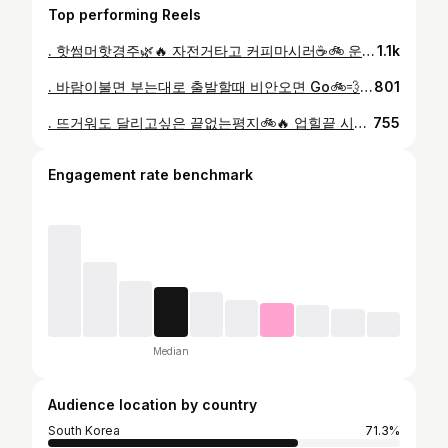
Top performing Reels
. 핫썸머핫경주🌿🔥 자전거타고 커피마시러☕️🚲 운동 힐링 오늘의 미션🚲 허고개삼거리에서 업힐마지막까지 무한댄싱연습해보기🚲⛰️🙏🏼 느리지만 끝까지간다.✋🏼 #cycling#cyclingislife #cyclingphoto #매일꾸준하게#생활속자전거 #운동과힐링#경주카페 @deneb_love☕️🥐 자전거는 멘탈이다.🚲 멘탈은 체력에서 나온다.🙏🏼 꾸준하게 존버✋🏼
1.1k
. 바람이불면 부는대로 출발할때 비안오면 Go🚲💨 어제 땡볕장거리 힘들어서 오늘은 평지..바람싸대기 먹구름가득한 경주 더멋스럽 비오기전 호다닥 복귀길 에너지다쏟아부음 매일꾸준하게 자전거운동✋🏼🚲 매일 100키로이상 운동가능한코스 언양.경주35번TT or 박달코스 경주 장마시작☔️ 휴식모드✋🏼
801
. 뜨거워도 달리고싶은 끝없는평지🚲🔥 업힐끝 시원하고 짜릿한 다운힐. ⛰️느리지만 끝까지간다.🚲🐜🙏🏼💦 @bae_chan_young_ 📷 🦙🐜🚲🔥🌿 자전거타고싶어지는 영상📷🙏🏼🔥. 뜨거워도좋아.🚲
755
Engagement rate benchmark
Median
Audience location by country
South Korea
71.3%