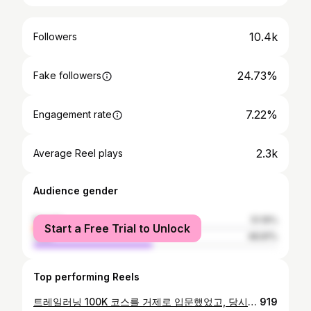
10.4k
Followers
24.73%
Fake followers
7.22%
Engagement rate
2.3k
Average Reel plays
Audience gender
female
51.19%
Start a Free Trial to Unlock
male
48.81%
Top performing Reels
트레일러닝 100K 코스를 거제로 입문했었고, 당시(2018) 국내에서 처음 열린 100K 코스였던 걸로 기억합니다. 뒤에서 두 번째로 들어오며 컷오프 시간을 꽉 채워 정말 힘들게 완주했던 기억이 아직도 생생합니다. 그래서 이번 참가는 저에게 여러 의미가 있었고 잘 달리고 싶었습니다. 주어진 상황에 열심히 준비했고 목표도 세우고 달렸지만, 마음처럼 되지 않는 것이 트레일러닝의 매력이라는 것도 오늘 다시 느꼈습니다. 처음으로 DNF를 진지하게 고민하며 드랍백까지 갔고 자연스럽지 못했던 마음이 몸을 더 힘들게 만들었던 것 같습니다. 풍경은 좋았지만 날씨는 역대급으로 힘들었고 해안가 특성상 습하고 뜨거웠습니다. 그래도 몸이 기억하고 있었습니다. 오후 3시가 넘어가면 숲은 그늘지고 선선해진다는 것을 조금만 버티자. 괜찮아질 거야. 나만 힘든 게 아니야, 모두가 힘들다. 그렇게 때를 기다렸고 조금씩 나아지면서 마음도 다시 긍정적으로 바뀌기 시작했습니다. 목표했던 시간과는 많이 멀어졌지만 포기하지 않고 끝까지 달린 것만으로도 뿌듯했고, 많은 걸 느끼고 배울 수 있었던 레이스였습니다. 그때나 지금이나 거제의 풍경은 멋지고 아름답습니다. 경험자에게도 쉽지 않았던 어려운 날씨였습니다. 참여하신 선수, 스텝분들 정말 고생 많으셨습니다. 오늘은 정말 전화해서 @sonsollip 나 DNF 해도 돼? 라고 말하고 싶었지만 그럴 수 없었습니다. 멈춰지지 않았습니다. 응원해주신 피플, 언제나 감사합니다. 꾸준히 경험를 쌓아가며 달려가겠습니다. 🙇🏻‍♂️ #거제100K #트레일러닝 #거제지맥 #울트라트레일러닝 #러닝
919