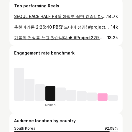
Top performing Reels
SEOUL RACE HALF PB🥉 아직도 꿈만 같습니다. 러닝을 시작한지 어느덧 10년차가 되어가는 시점인데 이렇게 컨디션이 얻어걸리는 날은 정말 손에 꼽을 정도로 흔치 않은거 같습니다. 특히 18km 지점까지 오버페이스 안하게 앞뒤로 서로 페이스 끌어주며 멘탈 잡아주신 @bbo_guelee 형이랑 함께 무더운 여름을 보냈던 터라, 더 마음 편히 의지해서 갈 수 있었네요. 정말 감사합니다! 주로에서 응원해주신 모든 분들 덕분에 페이스 잘 유지하면서 뛸 수 있었던거 같네요. 한분 한분 응답 해드리고 싶었지만, 그러지 못해 죄송합니다! 모든게 완벽했고 감사했습니다. 운까지 정말 좋았던 하루네요. 서울레이스도 함께 준비하고 고생해준 최강러너 맴버들과 퀄리티 좋은 환경을 제공해주신 푸마코리아에게도 다시 한번 감사드립니다! 이제 남은 춘천마라톤까지 화이팅해볼게요!!!🔥🔥 #서울레이스 #최강러너 #262wave 🕶️ District Vision Takeyoshi @districtvision 👟 PUMA FAST-R NITRO ELITE 3 @puma_kr 📸 @runner.rico @key.runnning @_1mgram @guntastic @e.jenius__ @ericjerric @insangggg @yeyoungjae_
14.7k
춘천마라톤 2:26:40 PB🏆 드디어 성공! #project229 Legend of autumn🍁 @chuncheon_marathon #춘천마라톤
14k
가을의 전설을 쓰고 왔습니다.🍁 #Project229 의 긴 여정이 세번째 도전만에 끝이 났네요. 약 1년반의 여정동안 이 기록을 준비해오면서 제가 이렇게 받아도 되나싶을 정도로 분에 넘치는 도움과 응원을 받아왔습니다. 제가 만든 기록이 아닌 모두의 염원이 한 자리에 모여 얻어진 정말 값진 결과인거 같습니다. 정말 덕분에 해냈습니다. 멈추지 않고 계속해서 노력하고 성장해 나가는 모습 보여드리도록 하겠습니다. 다시 한번 진심으로 감사드립니다. - 20년도에 2:52 실력에서 만나 2:26까지 성장시켜주신 @jeongseokgeun1973 감독님께 이 영광을 돌려드리고 싶습니다. 감독님 정말 감사드립니다. - 유튜브를 23년도말에 시작해서 약 2년 가까이 함께 해온 @yong._.2 @linoiscalligraphy 형들 덕분에 여기까지 달려오고 많은 사람들에게 사랑받을 수 있었어. 정말 고맙고 앞으로 더 열심히 달려보자구🫶 - 내 오랜 라이벌이자 가장 애정하는 @ahnsta_ 형 덕분에 이번 춘천마라톤이 더 완벽해질 수 있었고 발바닥이 그렇게 됐는 데도 끝까지 229 해내는 집념 정말 리스펙한다👍 PB 축하하고 고생 정말 많았어!!! 멋져!!✨ - 춘천마라톤 마스터즈 역대 최고기록과 PB를 갈아치운 @hyun_jun_84 리스펙합니다 정말👍형님의 인생스토리 서사가 더 큰 감동인거 같아요. 아프지마시고 더 높은 길로 계속해서 보여주세요!!! 후반부에 끝까지 속도를 더 낼 수 있게 큰 원동력을 불러일으켜주신 @marathoner_ksh 경주 풀코스에 이어 연풀로 회복도 안됐을 텐데 멋진 레이스 보여주신거보고 정말 리스펙했습니다🙏 - 이번 레이스를 준비하는데 아낌없이 지원해주신 @asicskr 정말 감사드립니다. 💙메타스피드 엣지 도쿄💙 네거티브 스플릿으로 끝까지 후반 레이스를 더 밀고 올릴 수 있었던 최고의 레이싱화였습니다. @chuncheon_marathon @262wave #가을의전설 #춘천마라톤 📸: @linoiscalligraphy
13.2k
Engagement rate benchmark
Median
Audience location by country
South Korea
92.08%