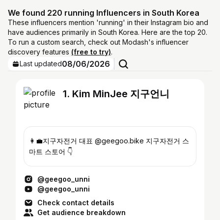
We found 220 running Influencers in South Korea
These influencers mention 'running' in their Instagram bio and
have audiences primarily in South Korea. Here are the top 20.
To run a custom search, check out Modash's influencer
discovery features
(free to try)
.
08/06/2026
Last updated
1. Kim MinJee 지구언니
👩‍💼지구자전거 대표 @geegoo.bike 지구자전거 스
마트 스토어 👇
@geegoo_unni
@geegoo_unni
Check contact details
Get audience breakdown