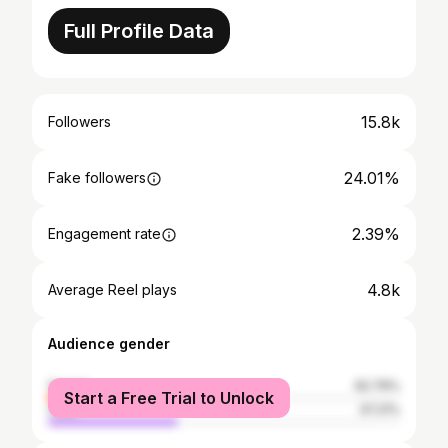
Full Profile Data
15.8k
Followers
24.01%
Fake followers
2.39%
Engagement rate
4.8k
Average Reel plays
Audience gender
female
62.79%
Start a Free Trial to Unlock
male
37.21%