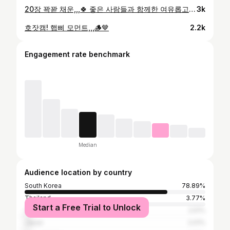
20장 꽉꽏 채운,,,🍀 좋은 사람들과 함께한 여유롭고 행복했던 - ! 2박 3일 Ztrek!💙🖤 #지트렉 #지트렉정선 #지트렉 #지팩스 #백패킹 #백패커 #강원도 #강원도백패킹 #강원도정선 #정선 #나전역 #백패킹 #백패킹스타그램 #백패커 #백린이 #backpacking #バックパッキング#zpacks #Ztrek ⛰️
3k
호잣캠! 햅삐 모먼트,,,🪵🤎
2.2k
Engagement rate benchmark
Median
Audience location by country
South Korea
78.89%
Thailand
3.77%
Start a Free Trial to Unlock
Taiwan
2.51%
Japan
2.01%