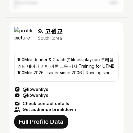
United States
1.88%
9. 고원교
South Korea
100Mile Runner & Coach @fitnessplay.nori 트레일
러닝 데이터 기반 이론 교육 강사 Training for UTMB
100Mile 2026 Trainer since 2006 | Running since
2010
@kowonkyo
@kowonkyo
Check contact details
Get audience breakdown
Full Profile Data