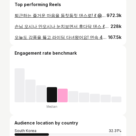
Top performing Reels
퇴근하는 즐거운 마음을 둠칫둠칫 댄스로! 💃 @geegoo.bike + 이렇게 춤추다 택배 기사님 오셔서 혼자 엄청 민망했다는 😂😂😂
972.3k
손님 오시나 안오시나 눈치보면서 후다닥 댄스 💃🕺💃 @geegoo.bike 귀여운 척은 역시나 좀 부끄럽네요 😂
228k
오늘도 강풍을 뚫고 라이딩 다녀왔어요! 연속 4일 째 라이딩을 하니 다리가 무거워서 스트레칭도 꼼꼼히 😁 자꾸 밀당하는 봄 날씨🌸 다음주는 따뜻해지겠죠?
167.5k
Engagement rate benchmark
Median
Audience location by country
South Korea
32.31%