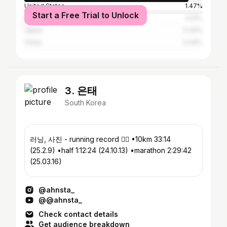
United States
1.47%
Start a Free Trial to Unlock
Australia
0.51%
Japan
0.44%
China
0.44%
3. 은태
South Korea
러닝, 사진 - running record 🏃‍♂️ •10km 33:14
(25.2.9) •half 1:12:24 (24.10.13) •marathon 2:29:42
(25.03.16)
@ahnsta_
@@ahnsta_
Check contact details
Get audience breakdown