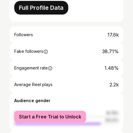
Full Profile Data
17.6k
Followers
38.71%
Fake followers
1.48%
Engagement rate
2.2k
Average Reel plays
Audience gender
female
16.78%
Start a Free Trial to Unlock
male
83.22%