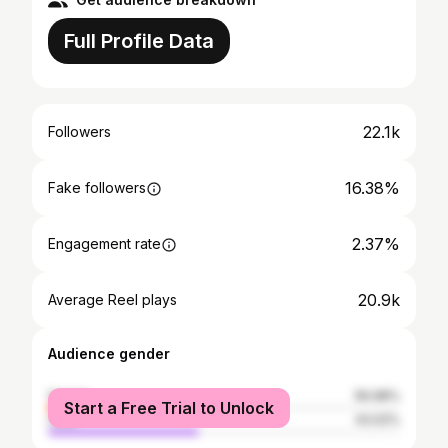
Full Profile Data
22.1k
Followers
16.38%
Fake followers
2.37%
Engagement rate
20.9k
Average Reel plays
Audience gender
female
56.98%
Start a Free Trial to Unlock
male
43.02%