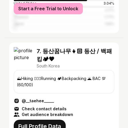
United States
3.04%
Start a Free Trial to Unlock
Indonesia
2.17%
Thailand
1.77%
Japan
1.56%
7. 등산꿈나무👧🏻 등산 / 백패
킹🏕🧡
South Korea
⛰Hiking 🏃🏻‍♀️Running 🏕Backpacking 🌋 BAC 💯
(60/100)
@__taehee_____
Check contact details
Get audience breakdown
Full Profile Data