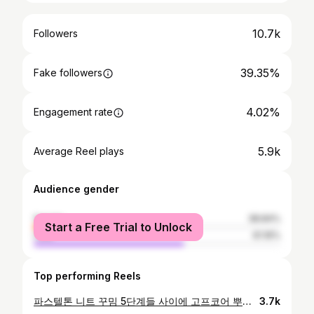
10.7k
Followers
39.35%
Fake followers
4.02%
Engagement rate
5.9k
Average Reel plays
Audience gender
female
38.84%
Start a Free Trial to Unlock
male
61.16%
Top performing Reels
파스텔톤 니트 꾸밈 5단계들 사이에 고프코어 뿌리기,,😎✌🏽
3.7k