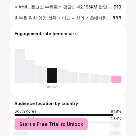
이번엔,, 풀코스 수원화성 팔달산 42.195KM 팔달산 둘레길을 따라 약 14.5~15바퀴 예상됩니다. 집결 시간 및 장소는 지난주와 동일합니다. 약수터 옆 공터에서 모여 가볍게 준비 운동 후 06:00부터 시작합니다. 각자의 페이스와 거리 목표에 맞춰 달려요. 자유롭게 개인 / 그룹 선택 가능 일출과 함께 수원의 풍경을 감상할 수 있는 최고의 코스! 입춘이 지난 첫 주말, 봄의 시작을 함께 달리며 맞이하면 어떨까요. 참여를 원하시는 분은 댓글 또는 DM 주세요. #수원러닝 #팔달산 #트레일러닝 #피트니스플레이 #러닝
919
회복을 위한 영양 섭취 가이드 자신의 기초대사량을 기준으로 대회 중 소모한 활동 칼로리를 더해 24~48시간에 걸쳐 나누어 섭취해 보세요. 대회를 잘 마쳤는데도 회복이 늦어지는 경우를 보면 먹는 양이나 수면이 부족한 경우가 많습니다. 기초대사량과 활동량을 기준으로 내 몸이 쓴 만큼 다시 채워주는 것, 다음 운동의 컨디션을 만듭니다. #제주국제트레일러닝대회 #트레일러닝 #영양섭취 #러닝회복 #스테이지레이스
686
Engagement rate benchmark
Median
Audience location by country
South Korea
91.8%
United States
1.34%
Start a Free Trial to Unlock
Japan
1.28%
Canada
0.56%