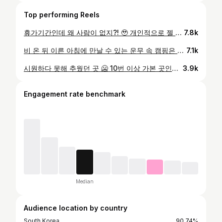
Top performing Reels
휴가기간인데 왜 사람이 없지?! 🥹 개인적으로 젤 좋아하는 하옥 포인트인데 ㅋ 캠핑 한주 쉬고 당일치기로 시원하게 계곡투어 다녀왔습니다 ㅎ🌲💦 더워서 캠핑 쉬고계신 캠퍼님들은 하옥 한번 다녀오세요 🤿 📍 #하옥계곡 상류 #계곡 #계곡추천 #계곡캠핑 #물놀이 #헬리녹스 #helinox #로얄박스
7.8k
비 온 뒤 이른 아침에 만날 수 있는 운무 속 캠핑은 정말 말로 표현하기 힘드네요 🥹😍 비 소식이 있다면 숲속 휴양림으로 가셔서 꼭 경험해 보세요!! 🌧️ 무보정 사진과 영상들입니다 ㅎ🏕️ 📍토함산 자연휴양림 22번 데크 ✔️텐트,캐리어: 폴러스터프 ✔️타프: 힐레베르그 10xp ✔️테이블: 펜더우즈 육각, 블루릿지 스넥 테이블 #우중캠 #우중캠핑 #운무 #폴러스터프 #힐레베르그 #파커스인터내셔널
7.1k
시원하다 못해 추웠던 곳 🥶 10번 이상 가본 곳인데, 진짜 명당 자리는 여기였네요 ㄷ 🏕️😅 개인적으로 좋아하는 바위, 이끼, 계곡, 나무그늘.. 모두 있는 데크 psy와 취향 비슷하신 분들은 꼭 한번 가보세요!! 🩵👍 첫 사용했던 느루텐트는 다음에 자세히 설명 드릴게요~ 📍신불산 폭포 자연휴양림 111번 ✔️텐트: 꼴로르 느루 ✔️테이블: 펜더우즈 행잉 ✔️체어: 오리지널 커밋 #느루스타터 #신불산 #자연휴양림 #솔캠 #꼴로르 #느루텐트
3.9k
Engagement rate benchmark
Median
Audience location by country
South Korea
90.74%