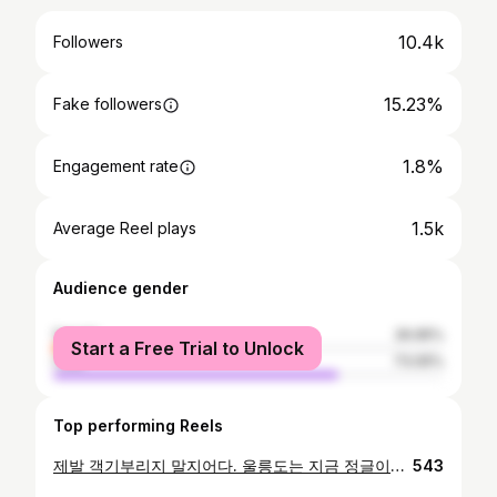
10.4k
Followers
15.23%
Fake followers
1.8%
Engagement rate
1.5k
Average Reel plays
Audience gender
female
26.95%
Start a Free Trial to Unlock
male
73.05%
Top performing Reels
제발 객기부리지 말지어다. 울릉도는 지금 정글이다. 거기에 더해 여름이고 40km 거리에 누적고도 3,000m가 넘는다. 오늘 선발대 코스 정비하고 마킹하다 죽을뻔했다. 13km 정비하며 가는데 8시간 걸렸다. 왠만하면 CP2 지나서 숏컷을 타길 간절히 호소한다. 개인도 힘들지만 우리도 힘들다. 아마도 국내 최강의 난이도가 될 듯 하다. 국제대회인 만큼 CP2, CP3에서 한치의 오차없이 제한시간 규정대로 적용한다. CP3에서는 안전을 위해 일정시간 이후 무조건 헤드랜턴 검사. 없을 경우 실격. 현명한 숏컷 코스 선택을 바란다. 욕심부리지 말고 행복한 오후 시간을 즐기시길… #answer600 #앤서600 #울릉도 #울릉도국제트레일러닝대회 #osk #oskstore #oskstyle #아웃도어스포츠코리아
543