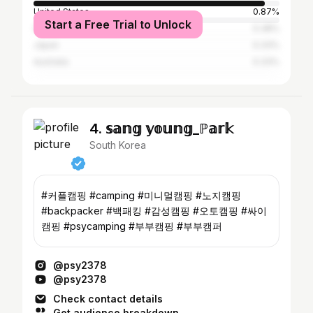
United States
0.87%
Start a Free Trial to Unlock
Germany
0.38%
Japan
0.33%
Australia
0.33%
4. 𝕤𝕒𝕟𝕘 𝕪𝕠𝕦𝕟𝕘_ℙ𝕒𝕣𝕜
South Korea
#커플캠핑 #camping #미니멀캠핑 #노지캠핑
#backpacker #백패킹 #감성캠핑 #오토캠핑 #싸이
캠핑 #psycamping #부부캠핑 #부부캠퍼
@psy2378
@psy2378
Check contact details
Get audience breakdown