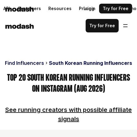
API
Customers
Resources
Pricing
Login
Request a demo
Try for Free
Try for Free
Find Influencers
South Korean Running Influencers
Top 20 South Korean Running Influencers
on Instagram (Aug 2026)
See running creators with possible affiliate
signals