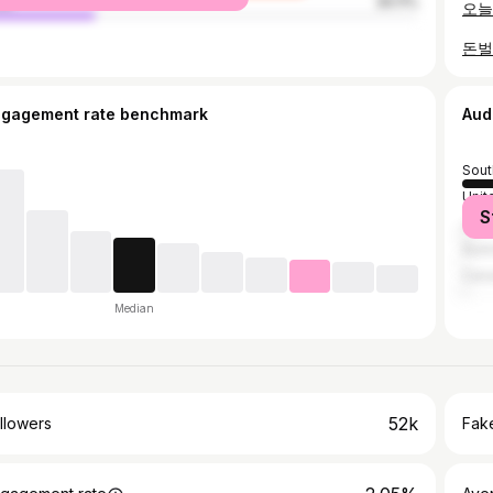
le
26.11%
돈벌
ngagement rate benchmark
Aud
Sout
Unit
S
Jap
Austr
Can
Median
52k
llowers
Fake