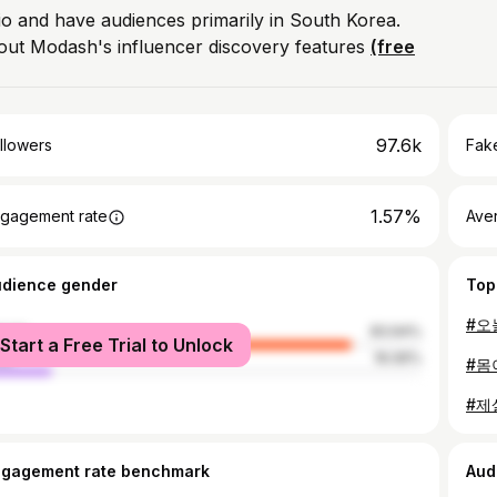
io and have audiences primarily in South Korea.
out Modash's influencer discovery features
(free
97.6k
llowers
Fake
1.57%
gagement rate
Ave
udience gender
Top
male
83.94%
Start a Free Trial to Unlock
le
16.06%
ngagement rate benchmark
Aud