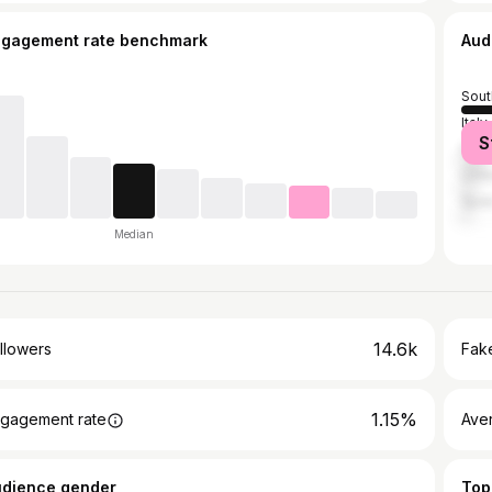
ngagement rate benchmark
Aud
Sout
Italy
S
Fran
Unit
Spai
Median
14.6k
llowers
Fake
1.15%
gagement rate
Ave
udience gender
Top