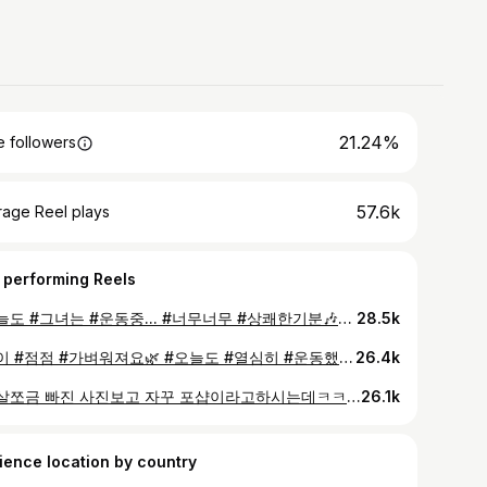
21.24%
 followers
57.6k
rage Reel plays
 performing Reels
#오늘도 #그녀는 #운동중... #너무너무 #상쾌한기분🎶🙃 #왜이제야알았지 #이제 #집에가야지🏃🏻 #발걸음이 #가볍다 #운동합시다 #저도하는데 #여러분도 #할수있어요👍 #몸은이래도 #유연해요🙈
28.5k
#몸이 #점점 #가벼워져요🌿 #오늘도 #열심히 #운동했습니다🚶🏋️‍♂️ #저같은 #사람도하는데 #여러분도 #할수있어요💕 #절대 #포기하지마세요 #바로여러분이 #주인공입니다 #우리모두 #건강하게 #오래오래 #행복하게살아요❤️ #옆에카운팅하시는 #우리 #청담슬림핏 #윤태식대표님 #항상 #옆에서 #이끌어주셔서 #감사해요💕 #🦸‍♀️🦸‍♂️ #청담슬림핏 #삼성동 #강남 #강남pt #피티잘하는곳
26.4k
#제살쪼금 빠진 사진보고 자꾸 포샵이라고하시는데ㅋㅋㅋ #이사진은 쌩얼에 마스크도 벗었구요ㅋㅋㅋ #어플안쓰고 폰카로 찍은거에요^^ #위에서도 찍은거 아니에요🤣 #이쁘진않지만 #이쁘게봐주세요😍 #그리고 #유행하는 #스냅쳇베이비 #나는사진이랑 별차이없음ㅋㅋ #남들은귀엽던데난왜이래 #어디나라사람인가🦸‍♀️
26.1k
ience location by country