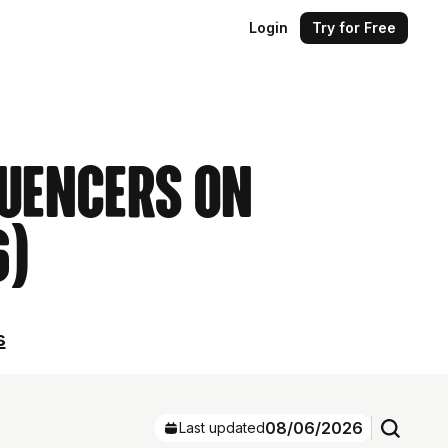
Login
Try for Free
luencers on
6)
s
08/06/2026
Last updated