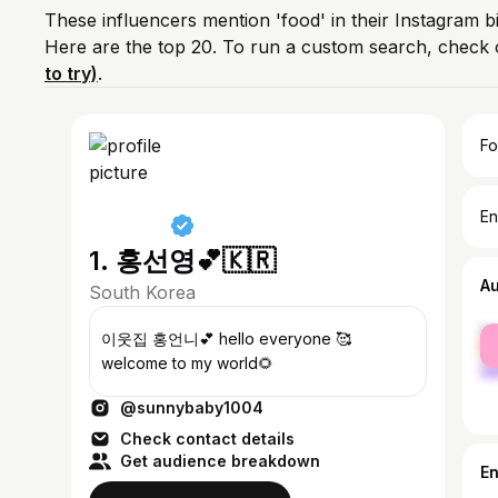
These influencers mention 'food' in their Instagram b
Here are the top 20. To run a custom search, check 
to try)
.
Fo
En
1. 홍선영💕🇰🇷
A
South Korea
fe
이웃집 홍언니💕 hello everyone 🥰
ma
welcome to my world🌻
@sunnybaby1004
Check contact details
Get audience breakdown
E