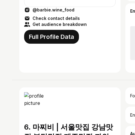
맛집 #champagne #burgundy
@barbie.wine_food
E
Check contact details
Get audience breakdown
Full Profile Data
Fo
En
6. 마찌비 | 서울맛집 강남맛
A