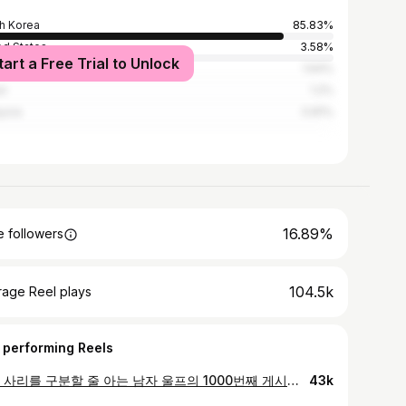
h Korea
85.83%
ed States
3.58%
tart a Free Trial to Unlock
a
1.64%
an
1.2%
ysia
0.81%
16.89%
 followers
104.5k
rage Reel plays
 performing Reels
공과 사리를 구분할 줄 아는 남자 울프의 1000번째 게시물 어서 축하해줘 . #대우부대찌개
43k