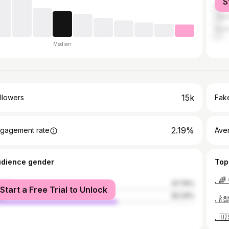
S
Fran
Jap
Austr
Median
15k
llowers
Fake
2.19%
gagement rate
Ave
udience gender
Top
male
37.76%
Start a Free Trial to Unlock
le
62.24%