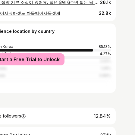
오늘 정말 기쁜 소식이 있어요. 작년 8월 6주년 되는 날 여자친구에게 청혼했어요. 다행히 답은 YES였음! 7년동안 매일 저를 서포트해준 제 소중한 친구를 소개해주고 싶었어요. 너 없인 못살았을거야
26.1k
어서뭐하겠노 차돌박이사묵겠제
22.8k
ience location by country
h Korea
85.13%
ed States
4.27%
tart a Free Trial to Unlock
an
2.02%
alia
1.26%
ada
0.86%
12.84%
 followers