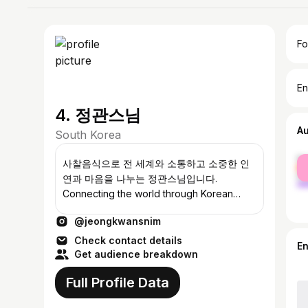
Fo
En
4. 정관스님
A
South Korea
fe
사찰음식으로 전 세계와 소통하고 소중한 인
ma
연과 마음을 나누는 정관스님입니다.
Connecting the world through Korean
Temple Food. Sharing heart with every
@jeongkwansnim
soul. 💌 info@jeongkwansnim.com
Check contact details
E
Get audience breakdown
Full Profile Data