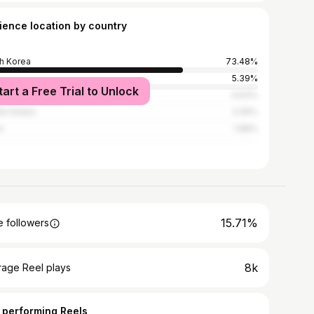
ience location by country
h Korea
73.48%
5.39%
tart a Free Trial to Unlock
ce
4.63%
ed States
3.45%
n
1.68%
15.71%
 followers
8k
rage Reel plays
 performing Reels