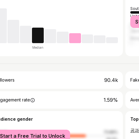
Sout
Unit
S
Chin
Jap
Mala
Median
90.4k
llowers
Fake
1.59%
gagement rate
Ave
udience gender
Top
male
73.89%
Start a Free Trial to Unlock