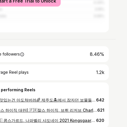
tart a Free Trial to Unlock
ce
4.34%
an
3.19%
alia
3.06%
8.46%
 followers
1.2k
rage Reel plays
 performing Reels
. 🌈 맛있는건 아도쳐버려🌈 제주도🏝에서 잠자던 보물들💎🍾 육지로 모셔오기✈️ . 2년 전 라쇼처럼 떡상 후보 1순위 구펜스하이넨🚀 . 사라지기 전에 샤를라쇼처럼 모아보자🔥 . 해평가도 미쳐가는😱구펜스 할배 올해 은퇴하신다는데😭 . 🇫🇷구펜스하이넨 뿌이퓌세 프리미에 쥬 2019 🇫🇷구펜스하이넨 생베랑 프리미에 쥬 2020 🇫🇷구펜스하이넨 생베랑 2020 🇫🇷구펜스하이넨 마콩 피에르끌로 줄리에트 2020 🇫🇷구펜스하이넨 마콩 피에르끌로 르 사빈 2020 🇫🇷구펜스하이넨 마콩 피에르끌로 쥬 드 샤빈 2020 🇫🇷구펜스하이넨 마콩 뜨리 데 샤빈 2020 🇫🇷돔페리뇽 2013 🇫🇷레 제리티에르 뒤 콤트 라퐁 비레 클레쎄 2020 🇫🇷레 제리티에르 뒤 콤트 라퐁 마콩 빌라쥬 2020 🇫🇷폴피요 부르고뉴 샤르도네 2020 . #CharlesLachaux #ArnouxLachaux #샤를라쇼 #아르누라쇼 #crystalwinegroup #돔페리뇽 #DomPerignon #제주특산물 #폴피요 #PaulPillot #꼼뜨라퐁 #ComtesLafon #구펜스하이넨 #GuffensHeynen #마콩특급화이트 #지금도떡상중
642
. 🍾찰스 하이직 대란🍾 🇫🇷찰스 하이직, 브뤼 리저브 Charles Heidsieck, Brut Reserve 이 가격이면 10만원 아래 샴페인은 적수가 없을듯💯 7~9만원대에서 최근에는 5만원대로 구입가능하고, 다른 와인 가격들도 내려왔으면 하는 바램입니다🤩 ✏️구매 정보 ✔️GS편의점 : 54,900원 (픽업+삼성카드 모니모 쿠폰 적용) ✔️와인마트 : 59,850원(온누리 적용) ✔️떼루아 와인아울렛 : 59,900원(1인 3병 한정) ✔️세븐일레븐 : 62,370원(10일 입고, 점포별 1병😭) ✔️포도로 : 62,910원 ✔️삐에로마켓 : 62,910원(온누리 적용) ✔️동부마트 : 65,700원 ✔️도깨비와인마켓 : 69,300원 ✔️비티콜 : 71,900원 ✔️송파와인집 : 75,810원 ✔️루비와인 : 77,926원 ✔️보틀벙커 : 82,900원 #찰스하이직 #CharlesHeidsieck #샴페인추천 #편의점와인 #까브드뱅 #찰스하이직대란 #소소하게5병
621
. 🇺🇸 콩스가르드, 나파벨리 샤도네이 2021 Kongsgaard, Napa Valley Chardonnay 2021 지난주 올로케이션으로 받은 콩스가르드❗️ 마카신, 오베르, 피터 마이클, 키슬러와 함께 미국 5️⃣대 샤도네이로 불리지만 TOP 2️⃣를 꼽는다면 마카신과 콩스가르드가 아닐까👍 버터리, 오키한 캐릭터 때문에 미국 화이트를 선호하지 않지만, 2시간 정도 열어두면 이런 캐릭터는 많이 누그러지고 묵직한 질감과 리치함이 돋보이고 과실미, 미네럴리티, 산도가 잘 어우러져서 극강의 밸런스를 보여주는 콩스😋 농밀한 재질감이 오베르와는 급 자체가 다르네요😭 제 입맛에는 아래의 순서대로 맛있는❗️ 콩스가르드 저지 👉마카신 👉오베르 로렌 👉콩스가르드 👉오베르 👉피터마이클 👉키슬러 #콩스가르드 #Kongsgaard #오베르 #Aubert #마카신 #Marcassin #피터마이클 #PeterMichael #키슬러 #Kistler #미국와인 #미국5대샤도네이
620