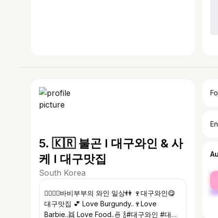
Fo
En
5. 🇰🇷 불곤 l 대구와인 & 사
A
케 l 대구맛집
South Korea
fe
ma
👩‍❤️‍💋‍👨바비부부의 와인 일상👫 🍷대구와인😋
대구맛집 💕 Love Burgundy..🍷Love
Barbie..👯 Love Food..🍜 🍾#대구와인 #대구