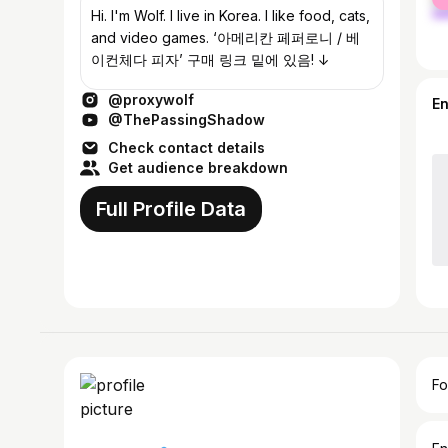
ma
Hi. I'm Wolf. I live in Korea. I like food, cats,
and video games. ‘아메리칸 페퍼로니 / 베
이컨체다 피자’ 구매 링크 밑에 있음! ↓
@proxywolf
E
@ThePassingShadow
Check contact details
Get audience breakdown
Full Profile Data
Fo