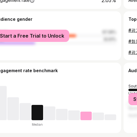
2.05%
gagement rate
Ave
udience gender
Top
male
67.39%
Start a Free Trial to Unlock
le
32.61%
ngagement rate benchmark
Aud
Sout
Unit
S
Jap
Spai
Austr
Median