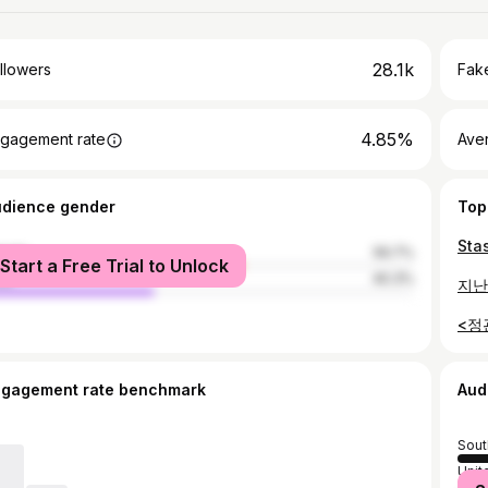
28.1k
llowers
Fake
4.85%
gagement rate
Ave
udience gender
Top
male
59.7%
Start a Free Trial to Unlock
le
40.3%
ngagement rate benchmark
Aud
Sout
Unit