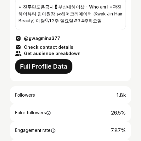
사진무단도용금지💈부산대헤어샵ㆍWho am I =곽진
헤어뷰티 민아원장 ✂️헤어크리에이터 (Kwak Jin Hair
Beauty) 매달🔍1.2주 일요일🔎3.4주화요일
OPEN10:30AM~8:00PM 051 581 9967 연령층이 다
양한 샵
@gwagmina377
Check contact details
Get audience breakdown
Full Profile Data
1.8k
Followers
26.5%
Fake followers
7.87%
Engagement rate