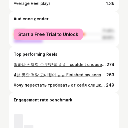
1.3k
Average Reel plays
Audience gender
female
71.45%
Start a Free Trial to Unlock
male
28.55%
Top performing Reels
딱하나 선택할 수 없었음 ㅎㅎ I couldn't choose only one~ • #cherryblossom#벛꼬#hairstyle
274
4년 동안 정말 고마웠어 ㅠㅠ Finished my second chapter of life✨ • #graduation#graduate2021#bachelor#korea
263
Хочу перестать требовать от себя слишком многого и просто становиться лучшей версией себя в #2021 году ☆ этого уже будет вполне достаточно... • #newyear
249
Engagement rate benchmark