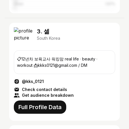
Ulsan
1.97%
3. 셂
South Korea
📋12년차 보육교사 워킹맘 real life · beauty ·
workout 📩kkks0121@gmail.com / DM
@kks_0121
Check contact details
Get audience breakdown
Full Profile Data