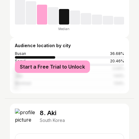
Median
Audience location by city
Busan
36.68%
Seoul
20.46%
Start a Free Trial to Unlock
Toronto
3.09%
Jeju
1.93%
Montreal
1.54%
8. Aki
South Korea