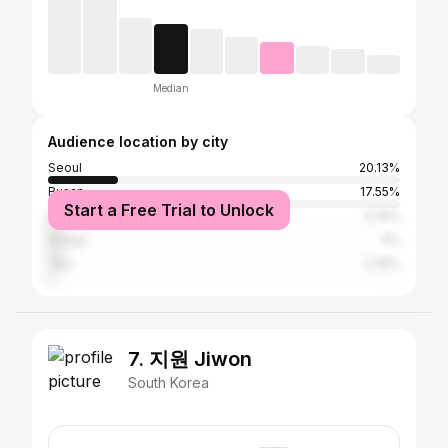
Median
Audience location by city
Seoul
20.13%
Busan
17.55%
Start a Free Trial to Unlock
Incheon
4.26%
Daegu
4%
Jeju
2.45%
7. 지원 Jiwon
South Korea