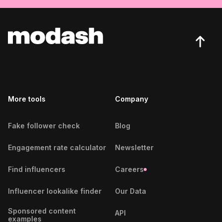
Brisbane Beauty Influencers
Buenos Aires Beauty Influencers
Cairo Beauty Influencers
Calgary Beauty Influencers
More tools
Cali Beauty Influencers
Company
Cape Town Beauty Influencers
Fake follower check
Blog
Caracas Beauty Influencers
Engagement rate calculator
Newsletter
Casablanca Beauty Influencers
Find influencers
Careers
Cebu City Beauty Influencers
Influencer lookalike finder
Our Data
Chennai Beauty Influencers
Sponsored content
API
examples