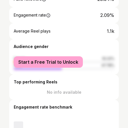
2.09%
Engagement rate
1.1k
Average Reel plays
Audience gender
female
52.22%
Start a Free Trial to Unlock
male
47.78%
Top performing Reels
No info available
Engagement rate benchmark