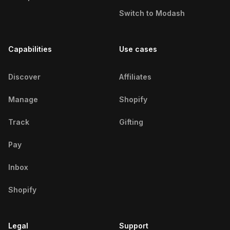
Chicago Beauty Influencers
Switch to Modash
Chihuahua Beauty Influencers
Capabilities
Use cases
Coimbatore Beauty Influencers
Córdoba Beauty Influencers
Discover
Affiliates
Cuttack Beauty Influencers
Manage
Shopify
Dakar Beauty Influencers
Track
Gifting
Dar ES Salaam Beauty
Pay
Influencers
Inbox
Delhi Beauty Influencers
Shopify
Denver Beauty Influencers
Legal
Detroit Beauty Influencers
Support