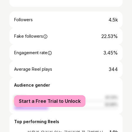
4.5k
Followers
22.53%
Fake followers
3.45%
Engagement rate
344
Average Reel plays
Audience gender
female
67.31%
Start a Free Trial to Unlock
male
32.69%
Top performing Reels