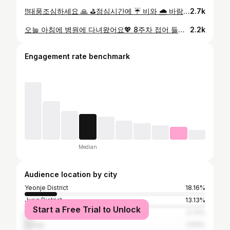
‼️태풍조심하세요 🙏 ⛳️점심시간에 ☔️ 비와 🌧 바람이 심하지않아서 3번스윙을 만들기 위해 연습장 다녀와써요😆😆 연습 막바지되니 비바람이 몰아치고 바람이 엄청 불더라구요. (비쏟아지는 소리😳😳) 4시부터는 안전상으로 휴장된다고 해서 저는 그전에 무사히?? 다녀왔어요☺️ ✨️진짜 레슨의 중요성인거죠🥹🥹 한달반 정도 되었는데 이제 클럽던지는 느낌이 올까말까 하는고예요 👉👈 내일은 아예 휴장이라니 태풍대비해야 될거같아요. ⚠️제 6호 태풍 '카눈'은 느리고, 강력하게 오래가는 태풍이래요. 기상 상황을 수시로 ✔️체크하고 위험한곳에는 접근을 하지 않는게 좋을거 같아요. 집에서 태풍대비를 하며 하천근처나 하수구 주변에 주차되어 있는 차량은 이동시키는게 좋을거 같아요. ✨️국민재난안전포털 , 안전디딤돌 APP을 설치하여 태풍경로도 지켜보는게 도움될거같아요. 이번 태풍 카눈은 아무도 다치지 않고 무사히 넘어갔으면 좋겠어요 안전이 가장중요해요‼️ #태풍카눈 #태풍카눈북상중 #태풍조심 #골프스윙 #골린이성장일기⛳️ #골린이 #골린이성장일기 #골프중독 #골프소통환영 #골프소통 #골프릴스 #해운대골프레슨추천 #해운대골프 #유니짠골프
2.7k
오늘 아침에 병원에 다녀왔어요💖 8주차 접어 들어서 팔, 다리까지 확인하고 왔어요! 징짜 첫째때는 몰랐는데 뱃속에서 하루가 다르게 넘 금방 크는거 같아요😆 이제 젤리곰🐻 모양을 조금씩 갖추고있더라구요😆 가끔 배에 통증이 많아서 여쭤보니 자궁이 많이 부어있어서 때때로 쥐어짜는 고통이 많을거라고 하더라구요😭 8주가 지나면 부엇던 자궁이 줄어들테니 이제는 좀 덜할꺼라고 하시더라구요☺️ ✨️처음 👶아기가 생기고 제일 다들 궁금해하는점이 성별아니겠어요?!?!?! 저는 느낌이 둘째는 아들일거 같더라구요. 꿈속에서도 저의 조상분이신지?? 할아버지 한분이 보고왔다며 아들이라고 하던데 ...... 저는 사실 딸이었으면 좋겠거든요🤣🤣🤣 그런데 성별을 심장소리로 구분할수있다고 하더라구요?? 처음 심장소리를 들었을때도 오늘 8주차 심장소리도 한결같은 소리더라구요!! 무슨소리로 들리세요????!!!!!😳😳😳 🚂 기차소리는 '아들' 🐎 말발굽소리는 '딸' 이라는 말! 들어보셨어요??😳 저의 뱃속에 로또의 심장소리를 들어보니 츄쿠 츄쿠 츄쿠 엄청 우렁찬🤣🤣🤣 🚂기차소리로 들리는거 같아요. 다른 아기의 심장소리를 들어보면 다그닥다그닥~?! 요런 심장소리도 들리더라구요!!!! 성별은 16주쯤에 알수 있지만🫶 재미로 심장소리로 예상한번 해봤어요 ˃̵͈̑ᴗ˂̵͈̑ 과학적 근거가 없는ㅋㅋㅋㅋ심장소리로 예측해보았어요! 기대하거나 예상은 할수있자나요💖 오늘 ☔️ 비오는 금요일 즐거운 🔥불금 보내세요 ଘ꒰ ⑅ᑊ·̮ᑊ꒱◞ •*¨*•.¸¸ #메가벨벳콜라겐공구중 #임산부일상 #예비맘 #성별확인 #유니짠일상 #예비맘소통
2.2k
Engagement rate benchmark
Median
Audience location by city
Yeonje District
18.16%
Jung District
13.13%
Start a Free Trial to Unlock
Incheon
3.72%
Daegu
2.63%