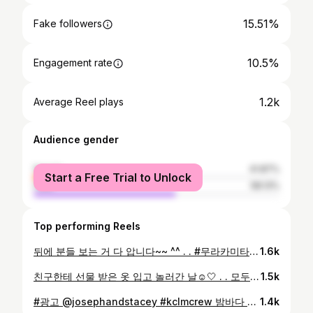
15.51%
Fake followers
10.5%
Engagement rate
1.2k
Average Reel plays
Audience gender
female
41.87%
Start a Free Trial to Unlock
male
58.13%
Top performing Reels
뒤에 분들 보는 거 다 압니다~~ ^^ . . #무라카미타카시좀비 #카이카이키키 #무라카미좀비 #부산전시추천 #무라카미다카시 #무라카미다카시전시
1.6k
친구한테 선물 받은 옷 입고 놀러간 날☺️🤍 . . 모두 주말 잘 보내세요~~:-) #아이폰기본카메라
1.5k
#광고 @josephandstacey #kclmcrew 밤바다 감성 보고 가세요,,🌊🌌🌛 제가 든 파랗고 귀여운 가방은 재생사를 활용한 친환경 니트백입니다,,🌊👜🤍 #아이폰기본카메라
1.4k