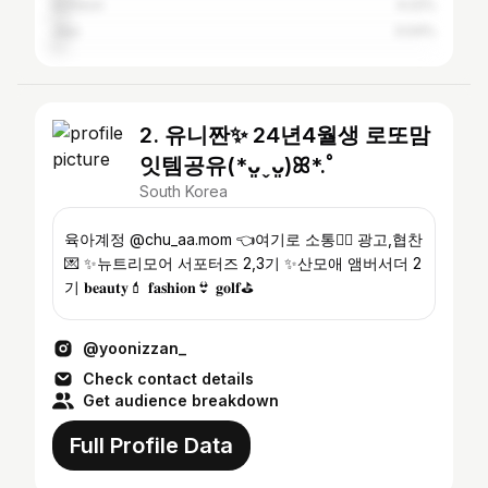
Incheon
4.22%
Jeju
3.04%
2. 유니짠✨️ 24년4월생 로또맘
잇템공유(*ᴗ͈ˬᴗ͈)ꕤ*.ﾟ
South Korea
육아계정 @chu_aa.mom 👈여기로 소통🙆‍♀️ 광고,협찬
💌 ✨️뉴트리모어 서포터즈 2,3기 ✨️산모애 앰버서더 2
기 𝐛𝐞𝐚𝐮𝐭𝐲💄 𝐟𝐚𝐬𝐡𝐢𝐨𝐧👙 𝐠𝐨𝐥𝐟⛳️
@yoonizzan_
Check contact details
Get audience breakdown
Full Profile Data