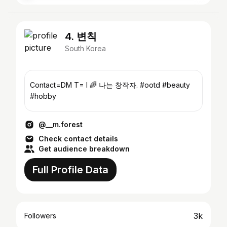
4. 변칙
South Korea
Contact=DM T= I 🌈 나는 창작자. #ootd #beauty
#hobby
@__m.forest
Check contact details
Get audience breakdown
Full Profile Data
3k
Followers