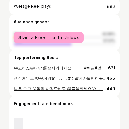
882
Average Reel plays
Audience gender
female
42.99%
Start a Free Trial to Unlock
male
57.01%
Top performing Reels
수고하셨습니당 🤗즐저녁되세요 . . . . . #퇴근#일터#곽진헤어뷰티#일상룩#셀피#샵#찍어준사진#퇴근스타그램
631
경주흥무로 벚꽃거리🌸 . . . . . #주말에가볼만한곳 #주말#경주#경주흥무로벚꽃#경주흥무로#벚꽃구경 #바람쐬러
466
밖은 춥고 😖일찍 마감준비중 😱즐일되세요🙂 . . . #퇴근준비#마감하자#일찍마감하기#일터#셀피#일상#셀카#부산대미용실시온
440
Engagement rate benchmark