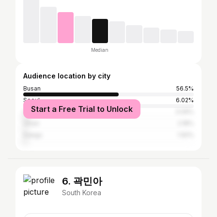
Median
Audience location by city
Busan
56.5%
Seoul
6.02%
Start a Free Trial to Unlock
Changwon
3.09%
Ulsan
2.18%
Daegu
1.92%
6. 곽민아
South Korea