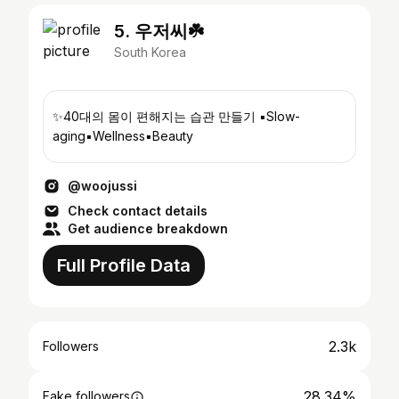
5. 우저씨☘️
South Korea
✨️40대의 몸이 편해지는 습관 만들기 ▪︎Slow-
aging▪︎Wellness▪︎Beauty
@woojussi
Check contact details
Get audience breakdown
Full Profile Data
2.3k
Followers
28.34%
Fake followers