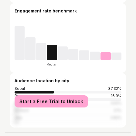
Engagement rate benchmark
Median
Audience location by city
Seoul
37.32%
Busan
16.9%
Start a Free Trial to Unlock
Daegu
3.52%
Incheon
3.1%
Jeju
2.82%