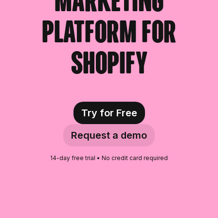
marketing
Barranquilla Beauty Influencers
platform for
Belfast Beauty Influencers
Belgrade Beauty Influencers
Shopify
Belo Horizonte Beauty
Influencers
Berlin Beauty Influencers
Try for Free
Birmingham Beauty Influencers
Request a demo
Bogotá Beauty Influencers
14-day free trial • No credit card required
Bologna Beauty Influencers
Boston Beauty Influencers
Brasília Beauty Influencers