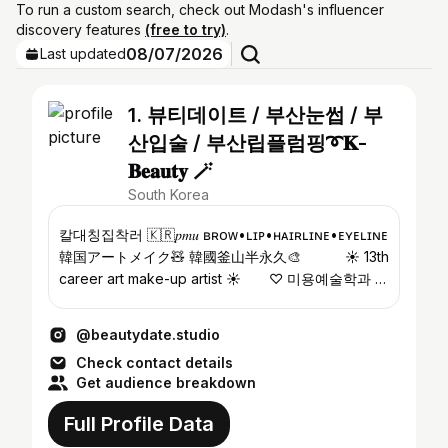
To run a custom search, check out Modash's influencer
discovery features
(free to try)
.
08/07/2026
Last updated
1. 뷰티데이트 / 부산눈썹 / 부
산입술 / 부산립플럼핑➰𝐊-
𝐁𝐞𝐚𝐮𝐭𝐲 🪄
South Korea
칼대칭집착러 🇰🇷𝑝𝑚𝑢 ʙʀᴏᴡ•ʟɪᴘ•ʜᴀɪʀʟɪɴᴇ•ᴇʏᴇʟɪɴᴇ
韓国アートメイク🧸 韓國釜山半永久🎨⠀⠀⠀⠀ ☀︎ 13th
career art make-up artist ☀︎ ⠀⠀ ♡ 미용예술학과 학
사 ♡ SPCP 국제반영구자격증 취득 ♡ 전)메이크업
아카데미 강사
@beautydate.studio
Check contact details
Get audience breakdown
Full Profile Data