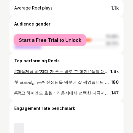
1.1k
Average Reel plays
Audience gender
female
74.28%
Start a Free Trial to Unlock
male
25.72%
Top performing Reels
#제품제공 🌼’지디’가 쓰는 바로 그 향기! ‘품절 대란’났던 디퓨저 ‘데이지’향으로 구성된 한정판 에디션 소개할게요! 이 가격에 이 구성이라니 말도 안 되는 💛3만 원 대 선물로 강추입니다!💛 ✔️선착순 2,000세트! 데이지 한정판 기획세트로 나왔어요! 🌿남녀노소 좋아할 부담 없는 꽃향기예요! 포근하고 따뜻한 데이지향! 🎁 헤트테라스 데이지 한정판 기획세트 구성 * 프리미엄 디퓨저 2개 (500ml+500ml) / 베스트 셀러 디퓨저 * 퍼퓸 핸드크림 1개 (50ml) * 멀티 프래그런스 스프레이 1개 (600ml) * 프리미엄 퍼퓸 샤쉐 1개 (10g) *선런칭! 🥳센스 있는 선물 찾고 계시나요? 특별한 선물 세트로 만나 보세요! @hetras.official #헤트라스 #hetras #헤트라스기프트세트 #선물세트 #선물세트추천 #추석선물 #추석선물세트 #추석선물추천 #헤트라스데이지 #센스있는선물추천 #데이지향 #집들이선물
1.6k
첫 프로필,,, 금손 선생님들 덕분에 잘 찍었습니당 ㅠㅠ 🙏🏻 . 💄 makeup @meart_yeji 📸 photo @studiosong.jpg
180
#광고 하이엔드 호텔ㆍ라운지에서 선택한 디퓨저, 헤트라스. 대용량 디퓨저 디자인 때문에 아쉬웠던 분들 주목! 💎 단 한 병으로 공간을 가득 채우는 600ml 메가 사이즈 💎 투명하게 빛나는 크리스탈 보틀 + 클래식 가죽 라벨 💎 스페인 파인 등급 향료 사용 — 향의 깊이가 다릅니다. 💎 6가지 향 중에서 선택할 수 있어요. ✔️ 가성비 + 고급무드 둘 다 챙기고 싶은 분들에게 추천 ✔️ 지금 공식몰 단독 최대 51% 할인 중! 한 병당 9천원대로 공간을 바꿔 보세요 :) @hetras.official #헤트라스, #hetras, #헤트라스디퓨저, #디퓨저, #디퓨저추천, #대용량디퓨저, #향기템, #향테리어, #디퓨저선물, #호텔디퓨저, #헤리티지디퓨저, #선물추천템
147
Engagement rate benchmark