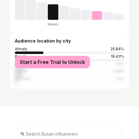
Median
Audience location by city
Almaty
25.84%
Busan
19.43%
Start a Free Trial to Unlock
Seoul
7.6%
Astana
7.09%
Moscow
2.2%