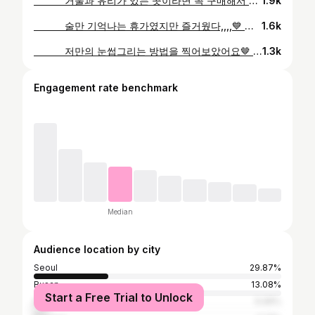
⠀⠀⠀⠀ 거울과 유리가 있는 곳이라면 꼭 구매해서 사용해보세요! 지저분한 지문도 쉽게 닦이고, 물자국이 남지 않아 간편하게 청소 가능하답니다😊👍🏻 ⠀⠀⠀⠀ 🚀쿠팡 스카트 유리거울 세정 청소티슈 ⠀⠀⠀⠀ ⠀⠀⠀⠀ ⠀⠀⠀⠀ #쿠팡추천템#내돈내산#뷰티샵#청소티슈
1.9k
⠀⠀⠀⠀ 술만 기억나는 휴가였지만 즐거웠다,,,,💙 양갈비 존맛 ⠀⠀⠀⠀ ⠀⠀⠀⠀ ⠀⠀⠀⠀ #여름휴가 #부산#기장#친스타그램 #휴가스타그램🌴 #12년지기 #어베인풀빌라#노을#오션뷰 #일광해수욕장 #daily#일상#맞팔
1.6k
⠀⠀⠀⠀ 저만의 눈썹그리는 방법을 찍어보았어요🤎 눈썹 그리기 어려우신 분들에게 도움이 됐으면 좋겠네요 그래도 그리기가 어려우시다면 저를 찾아주세요! 메이크업하기 편하도록 예쁜 눈썹 베이스를 만들어 드릴께요🙇🏻‍♀️ (영상 뒷 부분 새로 찾은 예쁜 립스틱 조합도 있어요💄) ⠀⠀⠀⠀ ⠀⠀⠀⠀
1.3k
Engagement rate benchmark
Median
Audience location by city
Seoul
29.87%
Busan
13.08%
Start a Free Trial to Unlock
Daegu
5.06%