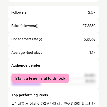
3.5k
Followers
27.38%
Fake followers
5.88%
Engagement rate
1.1k
Average Reel plays
Audience gender
female
64.98%
Start a Free Trial to Unlock
male
35.02%
Top performing Reels
⛳️인님들 저 어제 야간3부란딩 다녀왔어요🙊🙊 정규 18홀라운딩은 이번이 3~4번째 되는거같아요! (오래되서 기억조차 잘안나네...머쓱) 쓔아낳기전 7년전어ㅣ 한두달 치고 한달 전부터 다시 레슨 시작해써요💖 부족한 실력에 란딩한번 다녀왔네요☺️ 진짜 땀이 많아서 폭풍땀 💦 흘려찌만ㅋㅋㅋㅋ 무엇보다 실력이 안되니 땀을 많이 흘렸겠죠😅 그래서 진짜 연습 더 열심히 해야겠다 싶더라구요😳 이모부와 함께 갔는데 폭풍잔소리듣고😆😆 담에는 실력을 더 많이 쌓아서 가야겠어요! 여기는 좁아서 엄청 어렵다는데 울팀에서 이글도 나왓찌모예요😎✨️ 과연 누가했을까....ㅋㅋㅋ ✨️라운딩 나가니 너무 좋더라구요🙊 다른 망샷들도 조금씩 풀어도 되겟죠....?🤣🤣 오늘 벌써 불금이예요‼️ 즐거운 주말맞이 잘되고 계신가요🫶 전 오널 아구찜에 한잔해야게쏘요.. 푸핫😆 #골린이성장일기 #골프스윙 #골린이성장일기⛳️ #골린이 #유니짠골프 #골린이연습 #골프소통 #골프중독 #골프릴스 #골프패션 #어뉴 #골프소통환영 #골프스타그램
3.7k