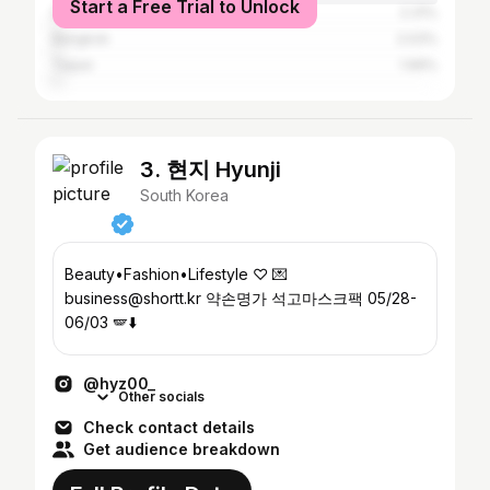
Start a Free Trial to Unlock
Daegu
2.31%
Bangkok
2.03%
Taipei
1.99%
3. 현지 Hyunji
South Korea
Beauty•Fashion•Lifestyle ♡ 💌
business@shortt.kr 약손명가 석고마스크팩 05/28-
06/03 🪽⬇️
@hyz00_
Other socials
Check contact details
Get audience breakdown