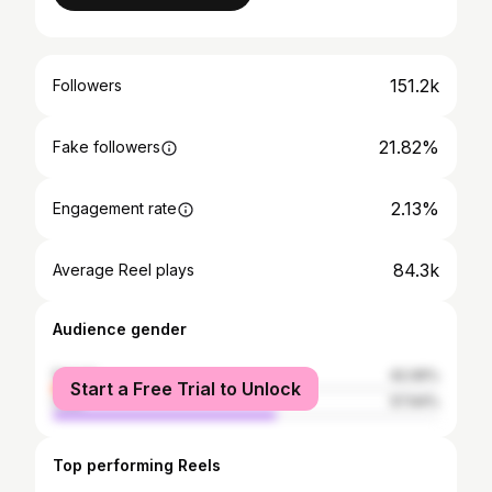
151.2k
Followers
21.82%
Fake followers
2.13%
Engagement rate
84.3k
Average Reel plays
Audience gender
female
42.06%
Start a Free Trial to Unlock
male
57.94%
Top performing Reels