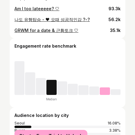
Am I too lateeeee? 🤍
93.3k
나도 유행탑승 - 🖤 오때 성공적인감 ?-?
56.2k
GRWM for a date & 근황토크 🤍
35.1k
Engagement rate benchmark
Median
Audience location by city
Seoul
16.08%
Busan
3.38%