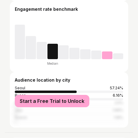
Engagement rate benchmark
Median
Audience location by city
Seoul
57.24%
Busan
6.16%
Start a Free Trial to Unlock
Incheon
2.5%
Jeju
1.66%
Suwon
1.16%