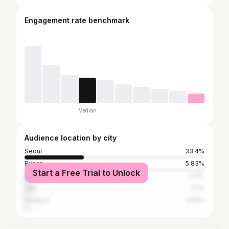
Engagement rate benchmark
Median
Audience location by city
Seoul
33.4%
Busan
5.83%
Start a Free Trial to Unlock
Daegu
4.4%
Jeju
3.1%
Incheon
2.32%