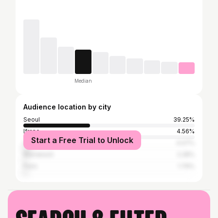
Median
Audience location by city
Seoul
39.25%
Ifrane
4.56%
Start a Free Trial to Unlock
Casablanca
4.07%
Marrakesh
2.28%
Paris
1.79%