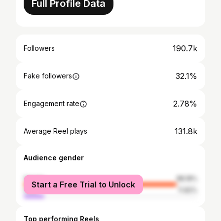
Full Profile Data
190.7k
Followers
32.1%
Fake followers
2.78%
Engagement rate
131.8k
Average Reel plays
Audience gender
female
88.18%
Start a Free Trial to Unlock
male
11.82%
Top performing Reels