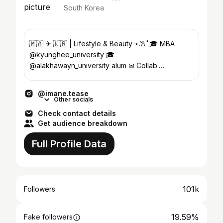
South Korea
🇲🇦 ✈︎ 🇰🇷 | Lifestyle & Beauty ⋆.𐙚 ̊ 🎓 MBA
@kyunghee_university 🎓
@alakhawayn_university alum ✉︎ Collab:
imanetease@gmail.com
@imane.tease
Other socials
Check contact details
Get audience breakdown
Full Profile Data
101k
Followers
19.59%
Fake followers