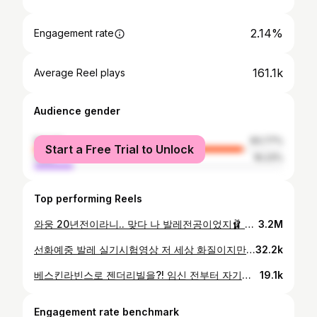
2.14%
Engagement rate
161.1k
Average Reel plays
Audience gender
female
83.77%
Start a Free Trial to Unlock
male
16.23%
Top performing Reels
와웅 20년전이라니.. 맞다 나 발레전공이었지🩰 내맘대로 발레해도 무대에 서면 젤 행복했던 때 #지금 키는 5cm 자랐는데 체중은 10kg더 찜^__^
3.2M
선화예중 발레 실기시험영상 저 세상 화질이지만.. 친구가 보내준 영상에 잠시 추억여행..😂 2005년 싸이시절 1년에 두번 있는 실기시험에 목숨 걸었던, 발레가 전부였던 그 시절🩰 한 학년 정원 스무명 안에서 엎치락 뒤치락하는 등수에 울고 웃었던 그때가 살짝 그립네.. 사람들이 딸 낳으면 발레시킬거냐 물어보시는데 저는 매번 ‘글쎄 취미정도만? 전공은 안시킬거 같아요’ 했거든요 근데 발레하면서 행복했던 나를 떠올리면 또 별이가 하고싶다하면 생각해볼거 같기도..😂😂!?
32.2k
베스킨라빈스로 젠더리빌을?! 임신 전부터 자기는 딸아빠할거라구 그토록 바라던 오빠의 염원은..?👶🏻🎀 어제 친한 동생이 성별 받았다구 풍선까지 준비해 집으로 찾아와줘서 뒹구르르하다 예정에 없던 갑분 #젠더리빌 👦🏻👩🏻🎊 (예쁘게 풍선달고 준비해준 @yeon0411 넘넘 고마워🤍🤍) 과연 별이의 성별은?🎀🌶️
19.1k
Engagement rate benchmark