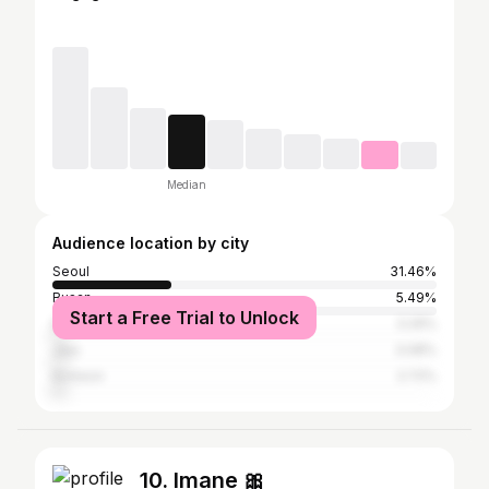
Median
Audience location by city
Seoul
31.46%
Busan
5.49%
Start a Free Trial to Unlock
Daegu
3.29%
Jeju
3.08%
Incheon
2.72%
10. Imane 🎀