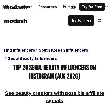
API
Customers
Resources
Pricing
Login
Request a demo
Try for Free
Try for Free
Find Influencers
South Korean Influencers
Seoul Beauty Influencers
Top 20 Seoul Beauty Influencers on
Instagram (Aug 2026)
See beauty creators with possible affiliate
signals