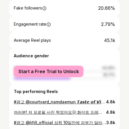
20.66%
Fake followers
2.79%
Engagement rate
45.1k
Average Reel plays
Audience gender
female
44.29%
Start a Free Trial to Unlock
male
55.71%
Top performing Reels
#광고 @courtyard_namdaemun 𝙏𝙖𝙨𝙩𝙚 𝙤𝙛 𝙑𝙞𝙚𝙩𝙣𝙖𝙢 🇻🇳 남대문 코트야드 메리어트 서울 2층 모모카페에서 즐기는 이국적인 향과 풍미가 가득한 베트남 미식 여행🌿 웰컴 드링크로 제공되는 달콤한 베트남 연유커피 한 잔으로 시작해, 셰프가 라이브로 조리하는 분짜와 소고기 룰락, 쉬림프 슈가케인, 레몬그라스 치킨, 하노이 짜까 등 현지의 맛을 그대로 담은 다채로운 요리를 한자리에서 맛볼 수 있었어요. 쌀국수 면과 허브, 신선한 채소를 상큼한 드레싱에 버무린 버미셀리 샐러드까지 가을날 어울리는 산뜻한 풍미✨ 호텔 셰프들이 준비한 고메 뷔페답게 프리미엄 샐러드, 시푸드, 디저트 섹션까지 완벽하게 구성되어 있어요. 올 가을엔 코트야드 메리어트 서울 남대문에서 이국적인 향과 함께 즐기는 베트남의 맛 여행을 떠나보세요🥰🌾 📍코트야드 메리어트 서울 남대문 모모카페 🗓️ 프로모션 기간: 2025.10.1 ~ 10.31 🍽️ 평일 점심 75,000원 / 주말·디너 105,000원 👶 어린이 12세 이하 / 48개월 이하 무료 🔗 네이버 예약 시 15% 할인 👉 https://www.instagram.com/courtyard_namdaemun/ #TasteOfVietnam #코트야드메리어트서울남대문 #CourtyardNamdaemun #모모카페 #MomoCafe #호텔뷔페 #남대문맛집 #서울호텔뷔페 #베트남요리 #베트남프로모션 #뷔페맛집 #호텔다이닝 #메리어트호텔 #CourtyardbyMarriottSeoulNamdaemun
4.8k
여러분! 저 프로필 사진 찍었어요🫢 화이트 드레스까지 입고 찍었는데 #릴리🌷 느낌 쪼끔 나나요.?! 베프들이랑 만난지 20주년 기념해서 우정사진 찍었는데 스튜디오 간 김에 전 개인 사진도 몇 컷 찍고 왔어요! 드디어 보정본 2개를 주셔서 냉큼 올려봅니다🫶🏻 (인스타 프로필도 바꿨지롱😜) 벌써 11월도 다 지나가네요.. 슬포.. 내년만큼은 정말 오지 않았으면..😭 하지만 슬퍼할 겨를도 없이 너무 바쁜 요즘이에요. 다들 몸 관리 잘하구 감기 걸리지 않게 조심하기🤗 #릴리프로필 #로미릴리 #프로필사진 #로미릴리무드
4.8k
#광고 @lifill_official 섭취 10일만에 피부가 달라졌어요🤭 모공, 피지, 목주름까지… 이게 진짜 가능하다고? 싶을 정도. 인체적용시험에서도 국내 최단기간 10일 후 피부건강 개선 확인! 게다가 국내 최초로 모공·피지·목주름 개선 효과까지 입증된 콜라겐이라 요즘 거울 볼 때마다 피부결이 매끄럽게 정돈된 느낌이에요✨ 비밀은 바로, 💧 국내 가장 작은 173달톤 초저분자 콜라겐 분자 크기가 작을수록 흡수율이 높아지니까 피부 속까지 빠르게 흡수되어 효과도 눈에 띄게 빨라요. 정제 크기도 기존보다 20% 더 작아져서 하루 한 알로 간편하게! 그리고 깔끔하게. 요즘 ‘비오틴 콜라겐’ 찾는 분들 많잖아요. 저는 이제 답 정했어요, 라이필. 지금 네이버 라이필 브랜드스토어에서 런칭 기념 초특가 프로모션 진행 중이라 놓치기 전에 꼭 확인해보세요 🤍 #콜라겐 #콜라겐추천 #저분자콜라겐 #초저분자어린콜라겐 #먹는콜라겐 #비오틴콜라겐 #신민아 #건강기능식품 #목주름고민 #피지고민 #모공고민 #모공추천 #10일후기
3.8k