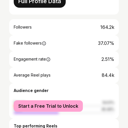
Full Profile Data
164.2k
Followers
37.07%
Fake followers
2.51%
Engagement rate
84.4k
Average Reel plays
Audience gender
female
54.51%
Start a Free Trial to Unlock
male
45.49%
Top performing Reels