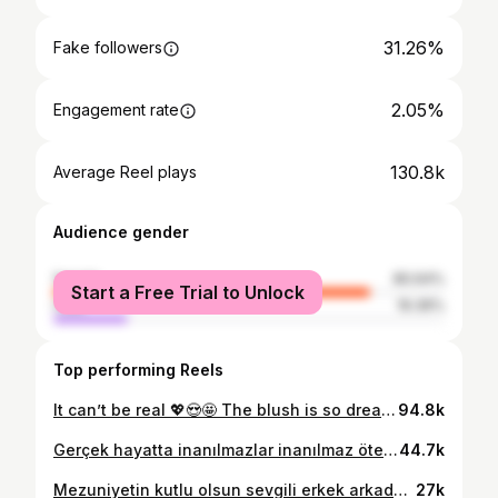
31.26%
Fake followers
2.05%
Engagement rate
130.8k
Average Reel plays
Audience gender
female
80.64%
Start a Free Trial to Unlock
male
19.36%
Top performing Reels
It can’t be real 💖😍🤩 The blush is so dreamy @entropy.global Acilen bu allık benim olmalı diyen kaç kişiyiz?… #reklam #kbeauty #entropy #koreanblush #koreanmakeup #블러셔 #블러셔추천 #엔트로피 #유행 #korekozmetiği #viralkoreanmakeup #koreanblush
94.8k
Gerçek hayatta inanılmazlar inanılmaz ötesi konserden sonra gerçeklik algımı kaybettim 🫠🫠🫠 #btskonser #btsconcert2026 #btskorea @mnijungkook
44.7k
Mezuniyetin kutlu olsun sevgili erkek arkadaşım 🤍🩶🥂🎂 Nice güzel başarılara beraber 🥳 졸업 축하해 내사랑!! 아주 잘했고 고생 너무 많았어 제일 멋있어 😍 @hyeondeniz
27k