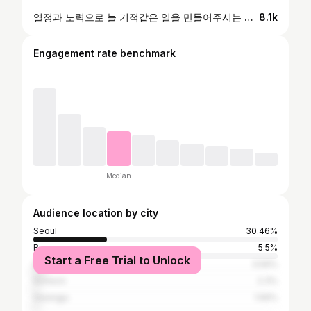
열정과 노력으로 늘 기적같은 일을 만들어주시는 우리 선생님 덕분에 오늘도 우린 행복한 눈물을 흘렸습니다~!!! 시험장에 가는 길도 시험을 마치고 나오는 길도 손 꼭 잡고 함께해 주시는 장하얀선생님, 누누를 위해 간절히 기도해주시는 이시옥원장님, 누누의 노력을 저보다 더 굳건히 믿어주시는 현우선생님, 민교선생님, 지양선생님 진심으로 감사합니다!! 그리고 한국으로 돌아와 외국인학교 다니면서 예원학교 입학을 꿈꾸며 한국식 공부까지 하느라 하루도 허투루 보낼수 없었던 우리 누누~~정말 많이 칭찬해!! 오늘은 누누의 열정이 승리한 날이야~❤️
8.1k
Engagement rate benchmark
Median
Audience location by city
Seoul
30.46%
Busan
5.5%
Start a Free Trial to Unlock
Daegu
3.59%
Incheon
2.3%
Gwangju
1.56%