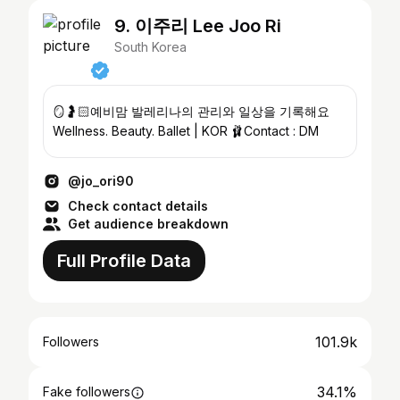
9. 이주리 Lee Joo Ri
South Korea
🪞🤰🏻예비맘 발레리나의 관리와 일상을 기록해요
Wellness. Beauty. Ballet | KOR 🩰Contact : DM
@jo_ori90
Check contact details
Get audience breakdown
Full Profile Data
101.9k
Followers
34.1%
Fake followers