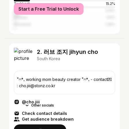
Tashkent
15.2%
Start a Free Trial to Unlock
Moscow
5.14%
Incheon
1.61%
Gimcheon
1.39%
2. 러브 조지 jihyun cho
South Korea
˚ෆ*₊ working mom beauty creator ˚ෆ*₊ - contact💌
: cho.jiii@stonz.co.kr
@cho.jiii
Other socials
Check contact details
Get audience breakdown