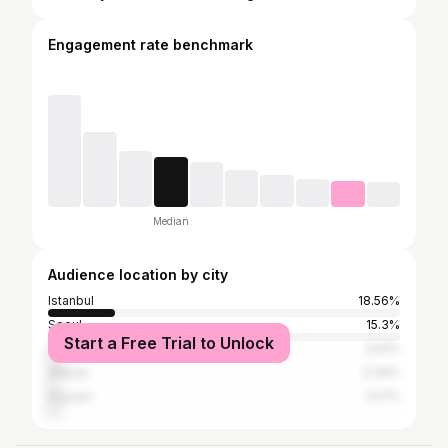
Engagement rate benchmark
Median
Audience location by city
Istanbul
18.56%
Seoul
15.3%
Start a Free Trial to Unlock
Gwangju
3.61%
Ankara
3.34%
Kayseri
3.17%