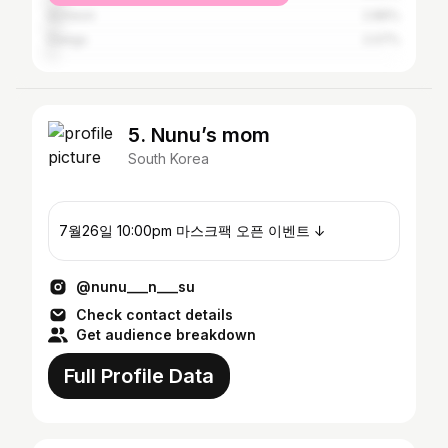
Incheon
2.86%
Daegu
2.07%
5. Nunu’s mom
South Korea
7월26일 10:00pm 마스크팩 오픈 이벤트 ↓
@nunu___n___su
Check contact details
Get audience breakdown
Full Profile Data