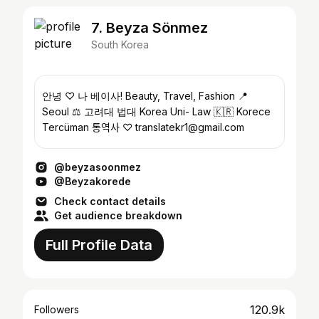
7. Beyza Sönmez
South Korea
안녕 ♡ 나 베이사! Beauty, Travel, Fashion 📍
Seoul ⚖ 고려대 법대 Korea Uni- Law 🇰🇷 Korece
Tercüman 통역사 ♡ translatekr1@gmail.com
@beyzasoonmez
@Beyzakorede
Check contact details
Get audience breakdown
Full Profile Data
120.9k
Followers