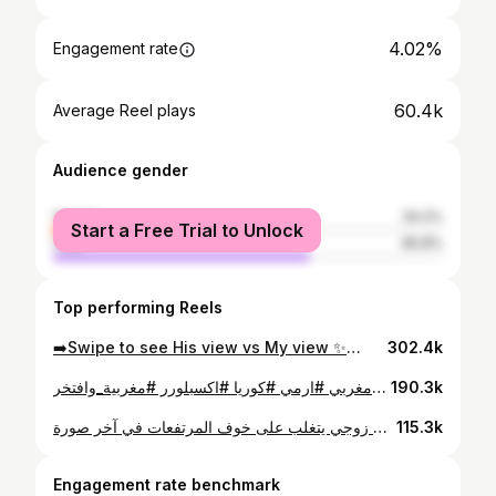
4.02%
Engagement rate
60.4k
Average Reel plays
Audience gender
female
34.2%
Start a Free Trial to Unlock
male
65.8%
Top performing Reels
➡️Swipe to see His view vs My view ✨🤵🏻👰🏻‍♀️✨ . . . . . . . . . . . . . . . . . . . . . . . . . . . . . . . . . . . #koreanwedding #internationalcouple #morocco #korea #fypシ❤️💞❤️ #دراما_كورية #مغربية_وافتخر #ارمي #كوريا #اكسبلور_فولو #كوريا_عشق
302.4k
نسيت الكمالة ديال العرس😂 ❤️ اللبسة ديال العشاء كيف جاتكم؟ 🥰 . . . . . . . . . . . . . . . . . . . . . . . . . . . . . . . . . . #الشعب_الصيني_ماله_حل😂😂 #الشعب_الصيني_ماله_حل #عرس_مغربي #ارمي #كوريا #اكسبلورر #مغربية_وافتخر #korea #🇲🇦🇩🇿🇹🇳 #explore
190.3k
اللبسة الأمازيغية 🥰 كلشي على زوجي يتغلب على خوف المرتفعات في آخر صورة 😂 . . . . . . . . . . . . . . . . . . . . . . . . . . . . . . #morocco #internationalcouple #moroccanwedding #korea #army #moroccancaftan #amazigh #fypシ❤️💞❤️ #دراما_كورية #مغربية_وافتخر #ارمي #كوريا #الشعب_الصيني_ماله_حل😂😂 #الشعب_الصيني_ماله_حل #قفطان #🇲🇦🇩🇿🇹🇳 #اكسبلورفولو #كوريا_عشق
115.3k
Engagement rate benchmark