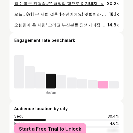
침수 복구 진행중..^^ 긍정의 힘으로 이겨내자! ☺️
20.2k
오늘.. 8/11 은 저희 결혼 1주년이에요! 맞벌이라 주말에 1박으로 미리 부산 다녀왔다능 🙈
18.1k
오랜만에 온 서면! 그리고 부산분들 인생커피집 @naive_brewers 필터커피 중에서 어짜구저쩌구 바나나 꼭 드세요… 말도안되게 맛남 🥹
14.8k
Engagement rate benchmark
Median
Audience location by city
Seoul
30.4%
Busan
4.6%
Start a Free Trial to Unlock
Jeju
4.44%