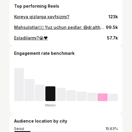
Top performing Reels
Koreya qizlarga xavfsizmi?
123k
Mahsulotlar👇🏼 Yuz uchun pedlar: @dr.althea_cis Mist: @dr.althea_cis Serum: @dr.althea_cis Krem: @dr.althea_cis Ko’z uchun serum: @abib.cis
99.5k
Esladilarmi?😭❤️
57.7k
Engagement rate benchmark
Median
Audience location by city
Seoul
15.63%