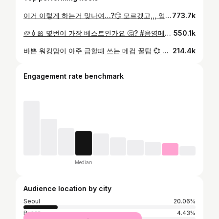
이거 이렇게 하는거 맞나여…?🙄 모르겠고,,, 엄미새 탑승,,, 팔랑귀 팔랑귀 뤧뤧 💫 #컨투어링 #음영메이크업 #코르티스 #라뷰
773.7k
🥔💉🎀 몇번이 가장 베스트인가요 🤔? #음영메이크업 #코쉐딩 #메이크업 #꿀팁 @banilaco_official @clio_official @etudeofficial
550.1k
바쁜 워킹맘이 아주 급할때 쓰는 메컵 꿀팁 💞 #메이크업 #꿀팁 #블러셔추천 #쿠션추천 @wakemake_official @etudeofficial
214.4k
Engagement rate benchmark
Median
Audience location by city
Seoul
20.06%
Busan
4.43%