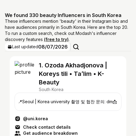
We found 330 beauty Influencers in South Korea
These influencers mention 'beauty' in their Instagram bio and
have audiences primarily in South Korea. Here are the top 20.
To run a custom search, check out Modash's influencer
discovery features
(free to try)
.
08/07/2026
Last updated
1. Ozoda Akhadjonova |
Koreys tili • Ta’lim • K-
Beauty
South Korea
📍Seoul | Korea university 촬영 및 협찬 문의: dm📩
@uni.korea
Check contact details
Get audience breakdown