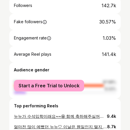
142.7k
Followers
30.57%
Fake followers
1.03%
Engagement rate
141.4k
Average Reel plays
Audience gender
female
87.98%
Start a Free Trial to Unlock
male
12.02%
Top performing Reels
누누가 수석입학이래요~~🤩 함께 축하해주실꺼쥬~~~??? 조금은 다른 교육 환경에서 자라게 한 누누에게 한국 입시를 준비시키며 부모로써 안쓰럽고 미안한 마음이 클수밖에 없었던 지난 입시의 경험은 매일의 작은 노력들이 모여서 기적을 만들 수 있다는걸 배운 값진 시간이였습니다. 입시날도 교복을 맞추러 가는 날도 교복을 처음 입은 날도 늘 함께해주시는 우리 선생님 어쩌면 엄마인 나보다 더 간절한 마음으로 누누에게 혼심을 다해주신 지난 시간들…평생 잊지 않겠습니다!!! 감사합니다~!!❤️ —— 교지에 실린 누누의 합격 소감문 —— 2022년 10월 말, 갈 때마다 설레는 정동에 갔다. 노란 은행나무가 가을과 겨울의 경계에 있었고, 나뭇잎이 떨어져 발 아래로 와사삭 소리가 나는 노란 길을 따라, 나는 교복을 맞추러 갔다. 날이 추워져서인지 나무들은 저마다 각양각색의 뜨개질 옷을 입고 있었다. 함께 해주신 선생님께서 나무들이 입고 있던 옷을 보며, '서우야. 이것 봐봐! 너무 예쁘잖아. 정말 잘 만들었다!" 라고 말씀하셨다. 늘 바쁘신 선생님께서 모처럼 시간을 내어 주시고 함께 교복도 맞추러 가 주시니 더욱더 특별하게 느껴졌다. 정동길 양쪽으로 길게 늘어선 은행나무에 알록달록 예쁜 뜨개옷처럼, 나도 그 길을 따라, 교복을 맞추러 간다. 오랫동안 꿈꾸던 예원 교복을 맞추러 간다. 2년 전 캐나다에서 돌아왔을 때 모든 것이 막막했다. 나는 분명 한국사람인데, 모든 것이 낯설게 느껴지기까지 했다. 어휘도 많이 부족했고, 심지어는 높임 표현을 잘못 써서 어른들께 실수를 한 적도 여러 번 있었다. 그럴때마다 엄마는 당황하셨고, 나는 영문을 몰랐다. What's wrong?” 어리버리, 엉망진창, 우당탕탕 생활속에서 나에게 안정감을 찾게 해준 것은 바로 첼로였다. 8살 때 사촌 오빠들을 따라 시작한 첼로, 악기 사이즈를 바꾸고 악기가 커질 때마다 첼로에 대한 애정 또한 점점 커졌다. 그러나 입시를 준비하는 과정은 결코 쉽지 않았다. 악기와 함께 보내는 시간이 많아졌고, 악기를 하는 것이 싫지는 않았지만, 때로는 지치기도 했다. 그리고 학과 공부까지 함께 준비하며 스스로 부족하다는 생각이 많이 들었다. 늘 자신있고 당당하기만 했던 전서우가 가끔은 용기가 없어졌던 것도 사실이다. 하지만 고난의 시간을 이겨내고, 나는 결국 예원 학교에 합격하였다. 멀리서 바라보는 것만으로도 부러움 그 자체였던 예원 교복을 나도 맞추러 간다. 뜨개옷을 입은 은행나무를 따라 나도 새 교복을 맞추러 간다. 존경하고 사랑하는 우리 선생님이 입으셨던 그 교복을 나도 이제 입는다는 생각만해도 설렌다. 꺅! 함께 입학하는 다른 친구들과 똑같은 교복이겠지만, 저마다 다른 개성과 꿈을 간직한 모습은 은행나무의 뜨개옷과도 같을 것이다. 예원학교에서 각자의 알록달록 뜨개옷을 한땀한땀 만들어 나갈 시간이 무척 기대된다. #예원학교 #첼로수석입학 #첼로소녀
9.4k
얼마전 많이 예뻤던 누누🤍 이날은 웬일인지 떨지 않고 편안하게 대기하고 있다가 무대에 올랐지요. 요즘 누누는 열흘쯤 남은 입시를 차분하게 준비하고 있답니다!!! 참으로 성실하게 하루하루를 보내고 있는 우리 누누를 위해 함께 기도해주셔유~!!🙏🏻 엄마 : 입시 끝나면 가장 하고 싶은게 뭐야?? 누누 : 태권도 배우고 싶어!! 매일매일!!🤣 체능에 욕망이 불타는 아이가 절제하며 첼로하느라 고생이 많으다!!ㅋㅋ #대한민국입시생 #화이팅!! dress @vivatamtam hair& makeup @bm_.makeup photo @tinykind_km
8.7k