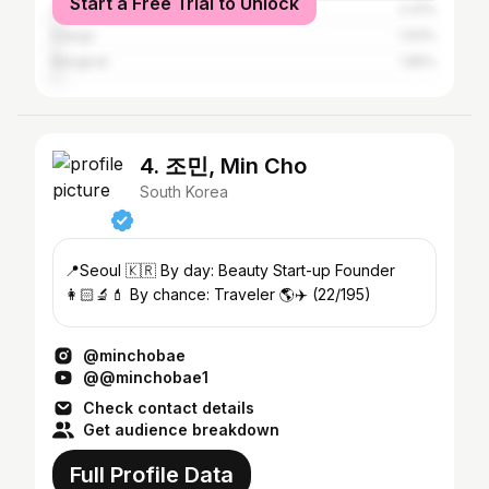
Start a Free Trial to Unlock
Singapore
2.41%
Daegu
1.93%
Bangkok
1.85%
4. 조민, Min Cho
South Korea
📍Seoul 🇰🇷 By day: Beauty Start-up Founder
👩🏻‍🔬💄 By chance: Traveler 🌎✈️ (22/195)
@minchobae
@@minchobae1
Check contact details
Get audience breakdown
Full Profile Data