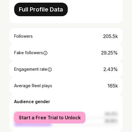
Full Profile Data
205.5k
Followers
29.25%
Fake followers
2.43%
Engagement rate
165k
Average Reel plays
Audience gender
female
64.31%
Start a Free Trial to Unlock
male
35.69%