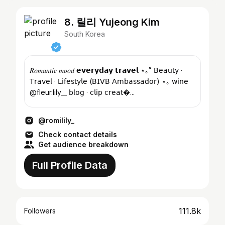
8. 릴리 Yujeong Kim
South Korea
𝑅𝑜𝑚𝑎𝑛𝑡𝑖𝑐 𝑚𝑜𝑜𝑑 𝗲𝘃𝗲𝗿𝘆𝗱𝗮𝘆 𝘁𝗿𝗮𝘃𝗲𝗹 ⋆｡˚ 𝖡𝖾𝖺𝗎𝗍𝗒 ·
𝖳𝗋𝖺𝗏𝖾𝗅 · 𝖫𝗂𝖿𝖾𝗌𝗍𝗒𝗅𝖾 (𝖡𝖨𝖵𝖡 𝖠𝗆𝖻𝖺𝗌𝗌𝖺𝖽𝗈𝗋) ⋆｡ 𝗐𝗂𝗇𝖾
@fleur.lily__ 𝖻𝗅𝗈𝗀 · 𝖼𝗅𝗂𝗉 𝖼𝗋𝖾𝖺𝗍�...
@romilily_
Check contact details
Get audience breakdown
Full Profile Data
111.8k
Followers