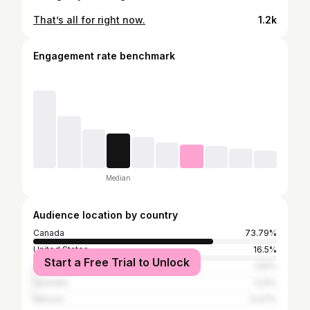
That’s all for right now.
1.2k
Engagement rate benchmark
Median
Audience location by country
Canada
73.79%
United States
16.5%
Start a Free Trial to Unlock
United Kingdom
1.55%
Australia
1.23%
Mexico
0.47%