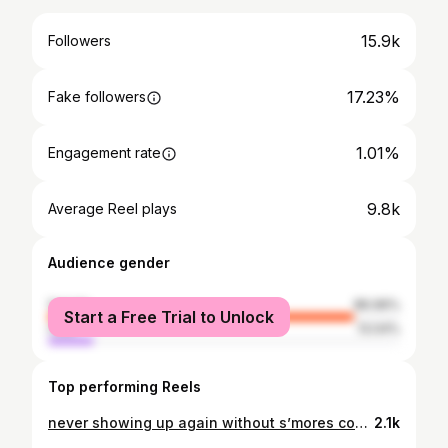
15.9k
Followers
17.23%
Fake followers
1.01%
Engagement rate
9.8k
Average Reel plays
Audience gender
female
86.96%
Start a Free Trial to Unlock
male
13.04%
Top performing Reels
never showing up again without s’mores cookies 😅 #nutritiouslynicole
2.1k