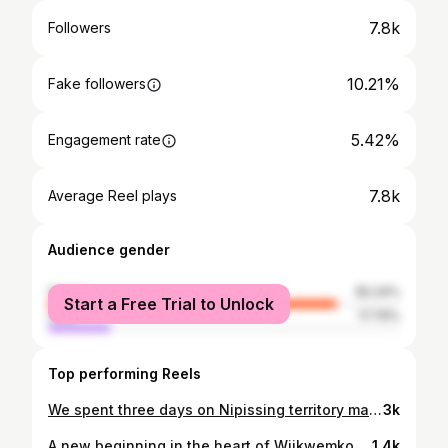
7.8k
Followers
10.21%
Fake followers
5.42%
Engagement rate
7.8k
Average Reel plays
Audience gender
female
82.24%
Start a Free Trial to Unlock
male
17.76%
Top performing Reels
We spent three days on Nipissing territory making bark baths with youth, staff, and community. It rained nonstop. The mosquitoes left us swollen. We adapted. And we finished. Hundreds of bark baths.. made the old way.. now in the hands of our people. This isn’t a wellness trend. This is high-functioning medicine. This recipe was passed down by medicine people who used it their entire careers.. And they never saw it fail. Neither have I. Eczema, psoriasis, scarring, hormonal acne, burns, chemo damage.. we’ve used this thousands of times. So far? Not a single skin condition has survived it. Here's why it works: 🌱 Adopweaash, Alder (Alnus spp.) Oregonin – a diarylheptanoid compound that targets deep hormonal dysregulation and reduces inflammatory cytokines at the root of acne, eczema, and even PCOS-related skin flares. 🌿 Ziisagopimish, Willow (Salix spp.) Salicin – a natural prodrug that metabolizes to salicylic acid in the skin, triggering directed healing responses, clearing damaged tissue, reducing keratin buildup, and targeting pathogen overgrowth. It tells the skin: heal here. 🌿 Azaatii, Poplar (Populus spp.) Populin & Tremulacin.. calming polyphenols that create the healing environment by downregulating inflammatory enzymes like COX-2 and soothing sensory nerves.. the skin’s version of a safe place to rest. The combination of heat, medicine and acids are just like a sweat lodge or exercise, the mild insult pushes the body to respond and rebuild. Then blood rushes in.. and healing begins. My muma just called this “a bath.” That’s how ordinary it was. But now, being this far removed from those teachings, we call it therapy. Mino bimaadiziwin isn’t a luxury. It’s what happens when you return to the rhythm. When you align knowledge with action. It’s time to take it back. Our health. Our ways. #BarkBaths #Nibiising #AnishinaabeMedicine #TraditionalHealing #IndigenousPharmacology #MinoBimaadiziwin #HormonalAcne #EczemaHelp #SkinHealing #LandBasedMedicine #ReclaimTheBath #WeWereBornForThis
3k
A new beginning in the heart of Wiikwemkoong. 15 harvesters. 20 powerful ancestral medicines. One community — rising. This is not just a program. This is a revolution in Indigenous addiction care. We're hitting addictions at the root: Opiates Benzos Amphetamines Nicotine And we’re not stopping there. We’ve built a complete withdrawal support kit: Itching Night terrors Insomnia Digestive issues (constipation & diarrhea) Migraines Muscle aches Back pain Lung & kidney healing Wiikwemkoong is rising. Armed with land-based knowledge and ancestral power. Ready to heal our people. Ready to lead. Chimiigwech Wiikwemkoong for trusting me to deliver this potential. #RiseUp #IndigenousMedicine #LandBackHealth #AddictionsSupport #WithdrawalRelief #AnishinaabeHealing #Wiikwemkoong #SovereigntyInAction #CreatorsGarden
1.4k