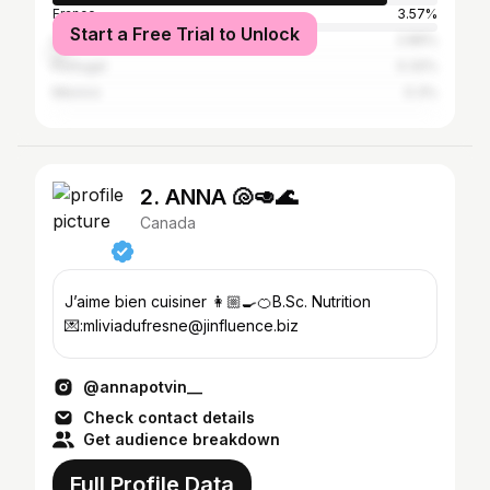
France
3.57%
Start a Free Trial to Unlock
United States
2.86%
Portugal
0.32%
Mexico
0.3%
2. ANNA 🐚🥑🌊
Canada
J’aime bien cuisiner 👩🏼‍🍳🍊B.Sc. Nutrition
💌:mliviadufresne@jinfluence.biz
@annapotvin__
Check contact details
Get audience breakdown
Full Profile Data