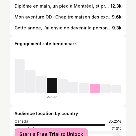
Diplôme en main, un pied à Montréal, et prête à mettre la main à la pâte pour vous partager ma passion de l’alimentation 🍝 Merci à ces belles années de folie 🍾🫶🏻
12.3k
Mon aventure OD -Chapitre maison des exclus 💫
9.6k
Cette année, j’ai envie de devenir la personne qui se priorise, celle qui se concentre sur elle-même et sur son développement personnel. Ces dernières années, mes aspirations et rêves ont souvent été influencés davantage par des facteurs externes que par mes propres choix et ma volonté. C’est pourquoi, pour mes 25 ans, je me choisis. 🫶🏻✨
9.3k
Engagement rate benchmark
Median
Audience location by country
Canada
85.25%
United States
7.13%
Start a Free Trial to Unlock
Morocco
1.3%