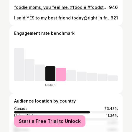
foodie moms, you feel me. #foodie #foodstagram #foodhumor #momstagram #momisgoingcrazyhere
946
I said YES to my best friend today💍right in front of our little Charli girl💗
621
Engagement rate benchmark
Median
Audience location by country
Canada
73.43%
United States
11.36%
Start a Free Trial to Unlock
United Kingdom
3.25%
Australia
2.84%