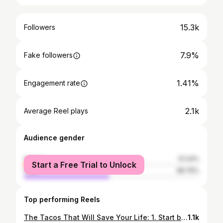
15.3k
Followers
7.9%
Fake followers
1.41%
Engagement rate
2.1k
Average Reel plays
Audience gender
female
51.24%
Start a Free Trial to Unlock
male
48.76%
Top performing Reels
The Tacos That Will Save Your Life: 1. Start by seasoning your salmon. Dab it down with a paper towel, drizzle with 1 tsp olive oil. Season with a pinch of salt, pepper, 1 tsp paprika, 1 tsp garlic powder, 1 tsp chipotle powder, & about 1/2 tbsp chili lime seasoning. Rub it in well. Pop it in the oven or air fryer at 400F for 11-12 mins. Remove and flake with a fork. 2 To make the slaw, finely shred 3 cups of purple cabbage. Add to a bowl some shredded carrot, and a handful of chopped fresh cilantro. Dress with olive oil and ACV. 3. Time to make-a the sauce🤌: In a mason jar add 3 tbsp mayo, 4 tablespoons thick greek yogurt, the juice of 1 large lime, salt, pepper & 1/2 tsp chipotle powder. Shake it up, taste, then pour half of the sauce over the slaw. Reserve it for the tacos. 4. Make a simple guac by mashing together 2 large avocados, 1 finely minced garlic clove, the juice of half a lime, and a generous pinch of salt/pepper. Mix well, taste, and adjust. 5. Finally, char your favorite tortillas. I used ancient grains here. 6. Then assemble your tacos up. I started with the special sauce, topped with a tablespoon or so of guac, a tablespoon or so of salmon, some ‘slaw, and topped with fresh cilantro. 7. Enjoy because it’s gonna be good🤌 #taconight #letstacoboutit #ilovefood #foodstagram #ilovecooking
1.1k