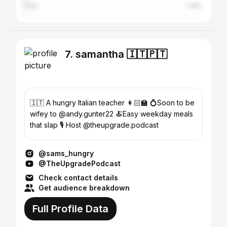
India
1.48%
7. samantha 🇮🇹🇵🇹
🇮🇹 A hungry Italian teacher 👩🏻‍🏫 💍Soon to be
wifey to @andy.gunter22 🍝Easy weekday meals
that slap 🎙️ Host @theupgrade.podcast
@sams_hungry
@TheUpgradePodcast
Check contact details
Get audience breakdown
Full Profile Data