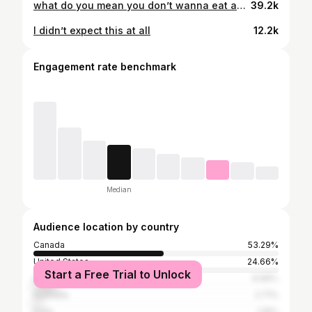
what do you mean you don’t wanna eat an entire rotisserie chicken?
39.2k
I didn’t expect this at all
12.2k
Engagement rate benchmark
Median
Audience location by country
Canada
53.29%
United States
24.66%
Start a Free Trial to Unlock
United Kingdom
9.96%
Australia
2.71%
India
1.16%