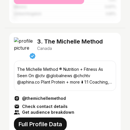
Mexico
0.97%
United Kingdom
0.81%
3. The Michelle Method
Canada
The Michelle Method ® Nutrition + Fitness As
Seen On @ctv @globalnews @chchtv
@aphina.co Plant Protein + more ⬇️ 1:1 Coaching,
Fitness App, #fitover40
@themichellemethod
Check contact details
Get audience breakdown
Full Profile Data