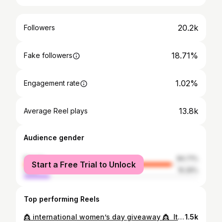
20.2k
Followers
18.71%
Fake followers
1.02%
Engagement rate
13.8k
Average Reel plays
Audience gender
female
84.71%
Start a Free Trial to Unlock
male
15.29%
Top performing Reels
👸 international women’s day giveaway 👸 ⁣ It’s time to celebrate the queens✨⁣ ⁣ You could win a $250 Lululemon giftcard (CAD) OR PayPal money transfer/etransfer if you’re in Canada. 𝗧𝗼 𝗲𝗻𝘁𝗲𝗿: ⁣ 〰️follow me @nataliacasanovaa⁣ 〰️LIKE + SAVE this post⁣ 〰️tag your friends (each separate comment tag is an entry)⁣ 〰️share to your stories and tag me! ⁣ 🤍Giveaway will close on March 20th and winner will be announced on my stories March 21st (chosen at random)⁣.⁣ This giveaway is world wide. ⁣ *giveaway is not sponsored or affiliated with Lululemon, paypal or instagram* ⁣ ** I AM NOT CREATING NEW ACCOUNTS AND MESSAGING YOU SAYING YOU ARE THE WINNER. I WILL NOT BE MESSAGING YOU ASKING YOU FOR CREDIT CARD INFORMATION. PLEASE REPORT ANY FRAUDULENT ACCOUNTS MADE **⁣ #giveaway #freegiveaway #lululemon #internationalwomensday #womensday
1.5k