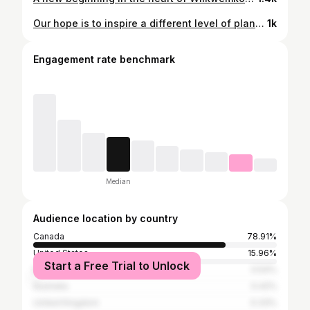
Our hope is to inspire a different level of plant/people relationships and the sincerest connection to the magistry of Indigenous knowledge across our territory! This was such an amazing project.. they did so well with the ideas we presented.. Share it up friends, TVO time Tonight!
1k
Engagement rate benchmark
Median
Audience location by country
Canada
78.91%
United States
15.96%
Start a Free Trial to Unlock
Mexico
0.54%
Australia
0.42%
United Kingdom
0.33%