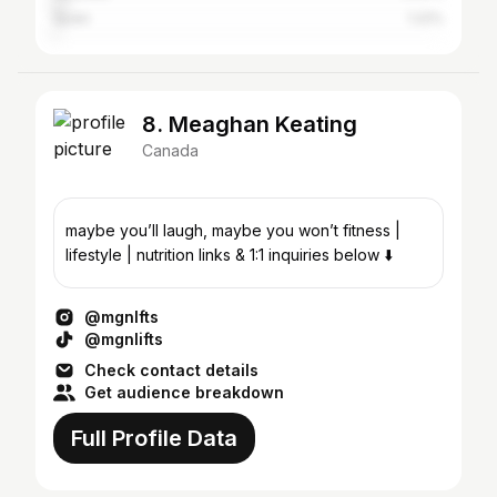
Spain
1.22%
8. Meaghan Keating
Canada
maybe you’ll laugh, maybe you won’t fitness |
lifestyle | nutrition links & 1:1 inquiries below ⬇️
@mgnlfts
@mgnlifts
Check contact details
Get audience breakdown
Full Profile Data