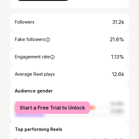
31.2k
Followers
21.6%
Fake followers
1.13%
Engagement rate
12.6k
Average Reel plays
Audience gender
female
72.74%
Start a Free Trial to Unlock
male
27.26%
Top performing Reels