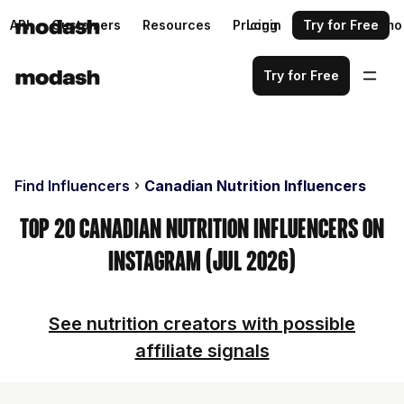
API
Customers
Resources
Pricing
Login
Request a demo
Try for Free
Try for Free
Find Influencers
Canadian Nutrition Influencers
Top 20 Canadian Nutrition Influencers on
Instagram (Jul 2026)
See nutrition creators with possible
affiliate signals