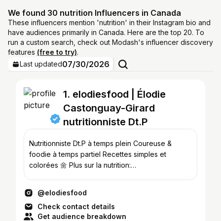
We found 30 nutrition Influencers in Canada
These influencers mention 'nutrition' in their Instagram bio and
have audiences primarily in Canada. Here are the top 20. To
run a custom search, check out Modash's influencer discovery
features
(free to try)
.
07/30/2026
Last updated
1. elodiesfood | Élodie
Castonguay-Girard
nutritionniste Dt.P
Nutritionniste Dt.P à temps plein Coureuse &
foodie à temps partiel Recettes simples et
colorées 🌼 Plus sur la nutrition:
@nutritionne.moi.ca 🍋 DT1💙
@elodiesfood
Check contact details
Get audience breakdown