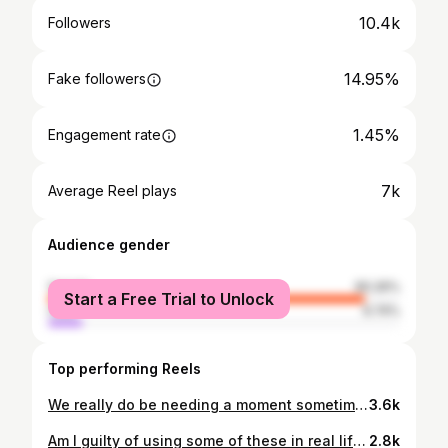
10.4k
Followers
14.95%
Fake followers
1.45%
Engagement rate
7k
Average Reel plays
Audience gender
female
90.26%
Start a Free Trial to Unlock
male
9.74%
Top performing Reels
We really do be needing a moment sometimes 😅
3.6k
Am I guilty of using some of these in real life? That’s for my clients to know and for you to wonder I hope you think of me the next time you have to hinge 😜
2.8k