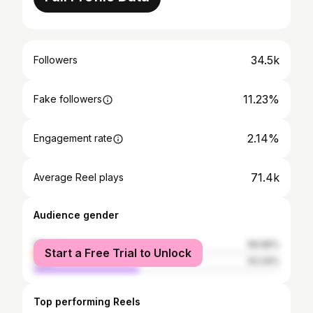
34.5k
Followers
11.23%
Fake followers
2.14%
Engagement rate
71.4k
Average Reel plays
Audience gender
female
56.66%
Start a Free Trial to Unlock
male
43.34%
Top performing Reels