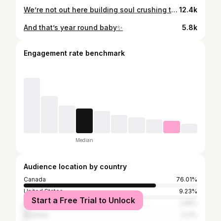
We’re not out here building soul crushing thighs just to try to squeeze them in to last years shorts—SIZE UP GIRL SUMMER🤝🏽✨
12.4k
And that’s year round baby✨
5.8k
Engagement rate benchmark
Median
Audience location by country
Canada
76.01%
United States
9.23%
Start a Free Trial to Unlock
United Kingdom
2.95%
Australia
2.21%