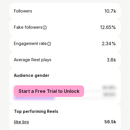
10.7k
Followers
12.65%
Fake followers
2.34%
Engagement rate
3.8k
Average Reel plays
Audience gender
female
60.46%
Start a Free Trial to Unlock
male
39.54%
Top performing Reels
like bro
56.5k