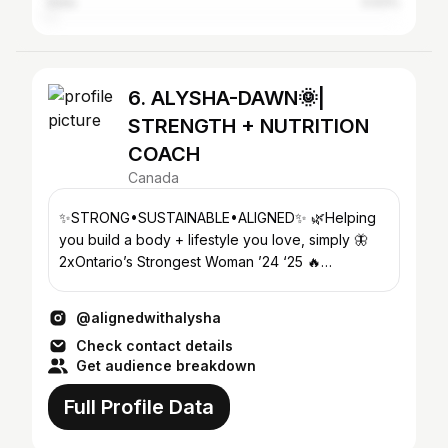
India
0.63%
6. ALYSHA-DAWN🌞|
STRENGTH + NUTRITION
COACH
Canada
✨STRONG•SUSTAINABLE•ALIGNED✨ 🌿Helping
you build a body + lifestyle you love, simply 🦋
2xOntario’s Strongest Woman ’24 ‘25 🔥
@Industry_Can code ALIGNED10
@alignedwithalysha
Check contact details
Get audience breakdown
Full Profile Data