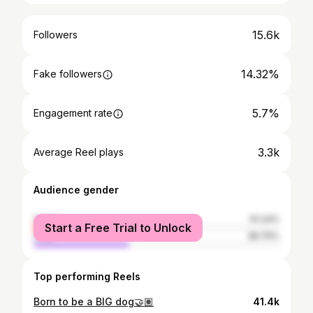
15.6k
Followers
14.32%
Fake followers
5.7%
Engagement rate
3.3k
Average Reel plays
Audience gender
female
61.24%
Start a Free Trial to Unlock
male
38.76%
Top performing Reels
Born to be a BIG dog🤝🏽
41.4k