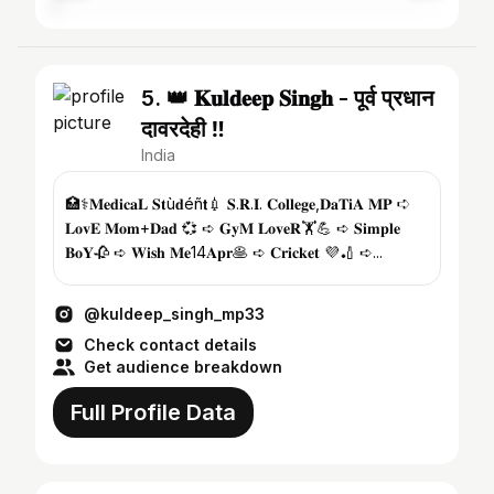
5. 👑 𝐊𝐮𝐥𝐝𝐞𝐞𝐩 𝐒𝐢𝐧𝐠𝐡 - पूर्व प्रधान
दावरदेही ‼️
India
🏥⚕️𝐌𝐞𝐝𝐢𝐜𝐚𝐋 𝐒𝐭ù𝐝éñ𝘁💉 𝐒.𝐑.𝐈. 𝐂𝐨𝐥𝐥𝐞𝐠𝐞,𝐃𝐚𝐓𝐢𝐀 𝐌𝐏 ➪
𝐋𝐨𝐯𝐄 𝐌𝐨𝐦+𝐃𝐚𝐝 💞 ➪ 𝐆𝐲𝐌 𝐋𝐨𝐯𝐞𝐑🏋💪 ➪ 𝐒𝐢𝐦𝐩𝐥𝐞
𝐁𝐨𝐘🥀 ➪ 𝐖𝐢𝐬𝐡 𝐌𝐞14𝐀𝐩𝐫🥞 ➪ 𝐂𝐫𝐢𝐜𝐤𝐞𝐭 💜🏏 ➪...
@kuldeep_singh_mp33
Check contact details
Get audience breakdown
Full Profile Data