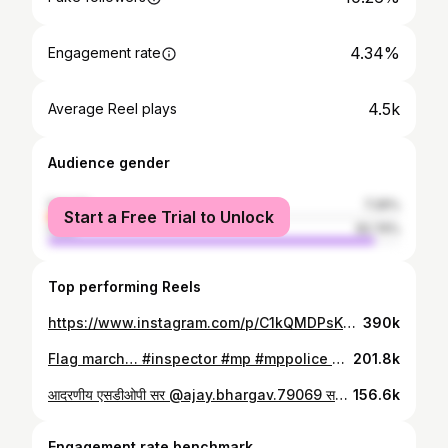
4.34%
Engagement rate
4.5k
Average Reel plays
Audience gender
female
7.26%
Start a Free Trial to Unlock
male
92.74%
Top performing Reels
https://www.instagram.com/p/C1kQMDPsKFN/
390k
Flag march… #inspector #mp #mppolice #wardi #khaki #khakilover #trendingreels #trendingsongs #trendingnow #trending #nature #freetime #rajpoot #bold #chasma #lover #instagood #reelsinstagram #reels #inspectorrajnisingh #reelsvideo #reelsindia #reelsviral #childish #cutnessoverload #dabang3 #reelsinstagram
201.8k
आदरणीय एसडीओपी सर @ajay.bhargav.79069 सर की विदाई ..
156.6k
Engagement rate benchmark