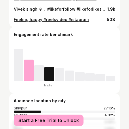
Vivek singh 🌹 . #likeforfollow #likeforlikes #gaintrain #gaintrick #sdvtodos #sdv #gainwithcarlz #gainwithmchina #gainparty #followtrain #chuvadelikes#baghieworld #100likes#kerala #india #malayalam #mallu #kochi #photography #love #keralagram #instagram #godsowncountry #gainwithbaghie#malayali #keralatourism#garrybruh #keralagodsowncountry #kozhikode #sonurajputsr😍😍😍😍😍😍
1.9k
Feeling happy #reelsvideo #ıstagram
508
Engagement rate benchmark
Median
Audience location by city
Shivpuri
27.16%
Gwalior
4.32%
Start a Free Trial to Unlock
Indore
3.09%
Delhi
2.88%