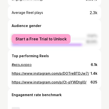
2.3k
Average Reel plays
Audience gender
female
17.97%
Start a Free Trial to Unlock
male
82.03%
Top performing Reels
#ʀᴇᴇʟsᴠɪᴅᴇᴏ
6.1k
https://www.instagram.com/p/DOTreBTDJw7/
1.4k
https://www.instagram.com/p/Ct-pYWDtgl0/
625
Engagement rate benchmark