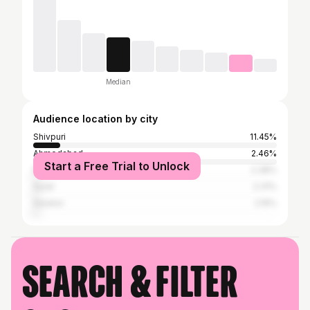
Median
Audience location by city
Shivpuri
11.45%
Ahmedabad
2.46%
Start a Free Trial to Unlock
Mumbai
2.38%
Surat
2.31%
Gwalior
2.15%
Search & filter