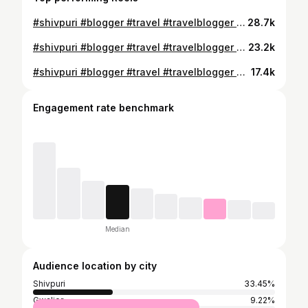
#shivpuri #blogger #travel #travelblogger #cityblogger #explore #instagood #viralreels #shivpurimerijaan #shivpurimpindia #cityvibes #unseenshivpuri#news
28.7k
#shivpuri #blogger #travel #travelblogger #cityblogger #explore #instagood #viralreels #shivpurimerijaan #shivpurimpindia #cityvibes #unseenshivpuri#news
23.2k
#shivpuri #blogger #travel #travelblogger #cityblogger #explore #instagood #viralreels #shivpurimerijaan #shivpurimpindia #cityvibes #unseenshivpuri#news
17.4k
Engagement rate benchmark
Median
Audience location by city
Shivpuri
33.45%
Gwalior
9.22%