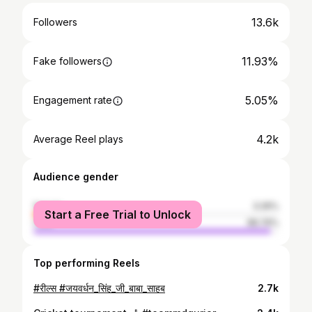
13.6k
Followers
11.93%
Fake followers
5.05%
Engagement rate
4.2k
Average Reel plays
Audience gender
female
3.26%
Start a Free Trial to Unlock
male
96.74%
Top performing Reels
#रील्स #जयवर्धन_सिंह_जी_बाबा_साहब
2.7k