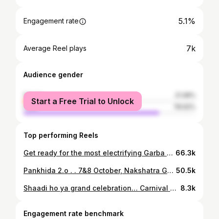
5.1%
Engagement rate
7k
Average Reel plays
Audience gender
female
21.08%
Start a Free Trial to Unlock
male
78.92%
Top performing Reels
Get ready for the most electrifying Garba nights of the season! Join us at **PANKHIDA 2.0** by **Rang Events** and **Nakshatra** for two unforgettable evenings of music, dance, and celebration. **Pooja Thakre live**, this is a Garba event you don’t want to miss! 📆 **Date**: 7th & 8th October 🕰️ **Time**: 6:30 PM onwards 🏠 **Passes available** at CHQ ☎️ **Call now for registration** 89622-55145 Let’s make this Navratri magical together! #Pankhida2 #GarbaNights #Navratri2024 #GarbaVibes #SwarnaMudgal #RangEvents #Nakshatra #GarbalnStyle #CelebrateNavratri #CHQPasses #GarbaFestival #ShivpuriEvents #GarbaDance #shivpuri #shivpurimpindia #garba #garbalover [ Garba Lover, Shivpuri, Rang Event and Studio ,Garba Nights, Celebration Garba, Shivpuri News]
66.3k
Pankhida 2.o . . 7&8 October, Nakshatra Garden . . Call:8962255145,8770355145
50.5k
Shaadi ho ya grand celebration… Carnival entry ho toh yaadgaar hona pakka! 🎭🔥 Rang Events – Where entertainment becomes an experience! ✨ 🎡 . . . #weddinginspiration #weddingideas #indianweddings #CarnivalTheme #CarnivalEntry
8.3k
Engagement rate benchmark