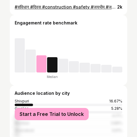
#संविधान #दिवस #construction #safety #जयभीम #जयसंविधान
2k
Engagement rate benchmark
Median
Audience location by city
Shivpuri
16.67%
Gwalior
5.28%
Start a Free Trial to Unlock
Delhi
4.17%
Mumbai
3.89%
Ghaziabad
3.61%