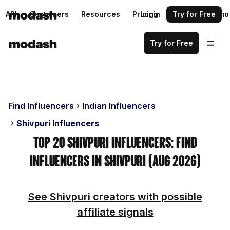
API
Customers
Resources
Pricing
Login
Request a demo
Try for Free
Try for Free
Find Influencers
Indian Influencers
Shivpuri Influencers
Top 20 Shivpuri Influencers: Find
Influencers in Shivpuri (Aug 2026)
See Shivpuri creators with possible
affiliate signals