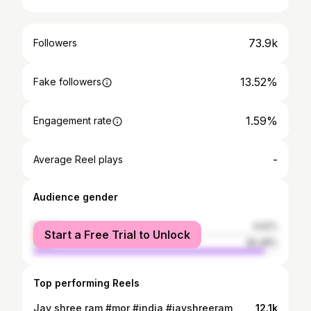
73.9k
Followers
13.52%
Fake followers
1.59%
Engagement rate
-
Average Reel plays
Audience gender
female
4.52%
Start a Free Trial to Unlock
male
95.48%
Top performing Reels
Jay shree ram #mor #india #jayshreeram
12.1k