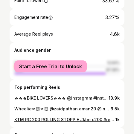
33.67%
Fake followers
3.27%
Engagement rate
4.6k
Average Reel plays
Audience gender
female
12.64%
Start a Free Trial to Unlock
male
87.36%
Top performing Reels
🔥🔥🔥BIKE LOVERS🔥🔥🔥 @instagram #instareels #reelsinstagram #viralvideos #challange #stunt #stuntriders
13.9k
Wheelie🫵🏻🫵🏻 @zaidpathan.aman29 @instagram @creators @stunt_academy_india #instagram #instafashion #stuntriding
6.5k
KTM RC 200 ROLLING STOPPIE #ktmrc200 #reels #zaidpathanstunts #viral #challanges #khatrokekhiladi
1k