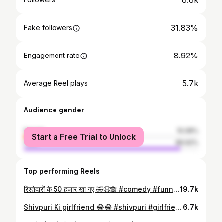
8.8k
31.83%
Fake followers
8.92%
Engagement rate
5.7k
Average Reel plays
Audience gender
female
10.08%
Start a Free Trial to Unlock
male
89.92%
Top performing Reels
रिश्तेदारों के 50 हजार खा गए 🤣😆🙈 #comedy #funny #fun #funnyvideos #instagram #comedyreels #fun #reelsinstagram #sister #reels
19.7k
Shivpuri Ki girlfriend 😂😂 #shivpuri #girlfriend #viralvídeos #viral #reels #trend #shivpuri_meri_jann❤️❤️
6.7k