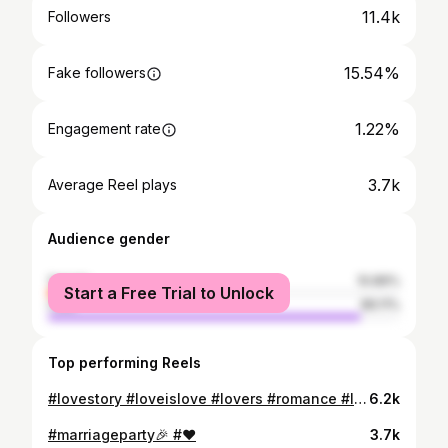
11.4k
Followers
15.54%
Fake followers
1.22%
Engagement rate
3.7k
Average Reel plays
Audience gender
female
10.89%
Start a Free Trial to Unlock
male
89.11%
Top performing Reels
#lovestory #loveislove #lovers #romance #loveyou #loveyourself #couples #lover #forever #instagram #cute #loveedits #drama #romantic #love #reelsinsta #cute #smile #girl #sweet #beautiful #instagood #beauty #❤️❤️❤️ #❤
6.2k
#marriageparty🎉 #❤︎
3.7k