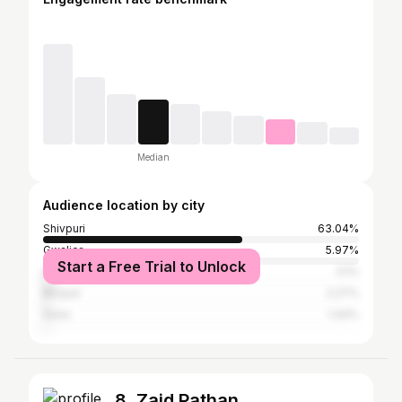
Median
Audience location by city
Shivpuri
63.04%
Gwalior
5.97%
Start a Free Trial to Unlock
Indore
3.1%
Bhopal
2.27%
Guna
1.44%
8. Zaid Pathan