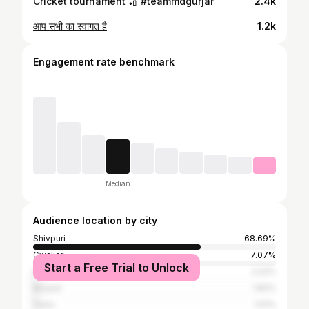
Cricket tournament 🏏 #teammdgurjar
2.4k
आप सभी का स्वागत है
1.2k
Engagement rate benchmark
Median
Audience location by city
Shivpuri
68.69%
Gwalior
7.07%
Start a Free Trial to Unlock
Indore
2.22%
Bhopal
1.82%
Guna
1.01%