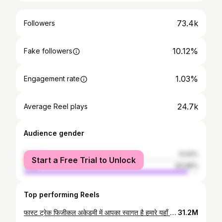
73.4k
Followers
10.12%
Fake followers
1.03%
Engagement rate
24.7k
Average Reel plays
Audience gender
female
6.04%
Start a Free Trial to Unlock
male
93.96%
Top performing Reels
फास्ट ट्रेक फिजीकल अकेडमी में आपका स्वागत है हमारे यहाँ हॉस्टल की सुविधा उपलब्ध है जिसकी फीस मात्र 4000 रु है रजिस्ट्रेशन फीस 3500 ( लाईफ टाईम ) अगर रजिस्ट्रेशन नही कराते हैं तो 5000 हर महीने देना होगा *सुविधा* #हॉस्टल #जिम #ग्राउंड #कोचिंग #मैस संचालक- प्रदीप रावत कोच ( नेशनल प्लेयर बी.पी. एड) कोच- प्रदीप वाजपेयी EX- ARMY कोच - आशीष लोधी आर्मी फिजीकल एक्सपीरियंस 3 बार स्थान - न्यू शिव कॉलोनी P S रेसीडेन्सी के पास शिवपुरी म.प्र मो.7828189467,7974123740
31.2M