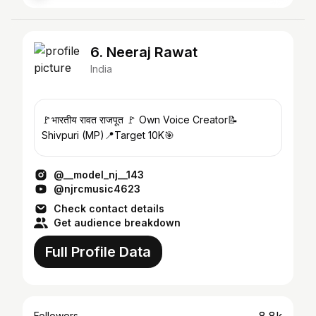
6. Neeraj Rawat
India
🚩भारतीय रावत राजपूत 🚩 Own Voice Creator📝
Shivpuri (MP)📍Target 10K🎯
@__model_nj__143
@njrcmusic4623
Check contact details
Get audience breakdown
Full Profile Data
Followers