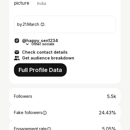
India
by.21.March 😊.
@happy_sen1234
Other socials
Check contact details
Get audience breakdown
Full Profile Data
5.5k
Followers
24.43%
Fake followers
5.05%
Engagement rate