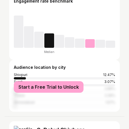
Engagement rate benchmark
Median
Audience location by city
Shivpuri
12.47%
Surat
3.07%
Start a Free Trial to Unlock
Mumbai
2.89%
Thane
2.29%
Ahmedabad
1.57%