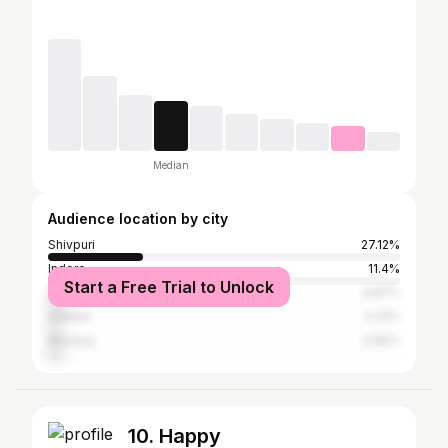
Median
Audience location by city
Shivpuri
27.12%
Indore
11.4%
Start a Free Trial to Unlock
Delhi
4.87%
Gwalior
4.31%
Mumbai
3.89%
10. Happy