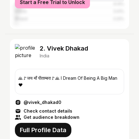
Start a Free Trial to Unlock
Guna
6.14%
Indore
3.41%
Bhopal
2.22%
2. Vivek Dhakad
India
🙏🚩जय माँ पीताम्बरा🚩🙏 I Dream Of Being A Big Man
❤
@vivek_dhakad0
Check contact details
Get audience breakdown
Full Profile Data