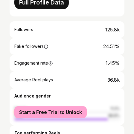
Full Profile Data
125.8k
Followers
24.51%
Fake followers
1.45%
Engagement rate
36.8k
Average Reel plays
Audience gender
female
11.2%
Start a Free Trial to Unlock
male
88.8%
Top performing Reels