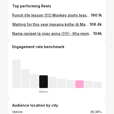
Top performing Reels
Punch life lesson 🥹🥺 Monkey storty teaching lesson ✨ #Punchstory #punchstoryintamil #monkeystorytamil
190.1k
Waiting for this year masana kollai 🤩 Marakama yalarum itha masana kollai vathuruga guys vera level irukum ! #Arcotmasanakollai #masanakollai #arcotmasanakollaiinhometowm
108.4k
Nama ranipet la vijay anna 🥺🥹✨ Itha moment yennoda life la marama mudiyathu guys 🥹✨ #Vijayannainvellore #thalapathivijay #vellorecity❤️
104k
Engagement rate benchmark
Median
Audience location by city
Vellore
36.36%