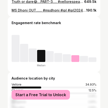
Truth or dare😂…PART-3…. #vellorespeaksoffl #vellorespeaks #vellore #truthordare #challenge #dare #vjaravind
649.5k
MS Dhoni OUT...... #msdhoni #ipl #ipl2024 #cskvsrcb #rcb #rcbfans #viral #reels #csk
190.1k
Engagement rate benchmark
Median
Audience location by city
Vellore
34.93%
Chennai
12.5%
Start a Free Trial to Unlock
Coimbatore
5.14%
Bangalore
2.91%
Tiruvallur
2.91%