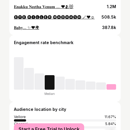
𝐄𝐧𝐚𝐤𝐤𝐮 𝐍𝐞𝐞𝐭𝐡𝐚 𝐕𝐞𝐧𝐮𝐦 ... ❤🫂😻
1.2M
🅔🅨🅔 🅚🅘🅛🅛🅔🅡 🅜🅐🅓🅗🅐🅢🅗 🪄❤☺
508.5k
𝐁𝐚𝐛𝐲... ✨❤🌍
387.8k
Engagement rate benchmark
Median
Audience location by city
Vellore
11.67%
Chennai
5.84%
Start a Free Trial to Unlock