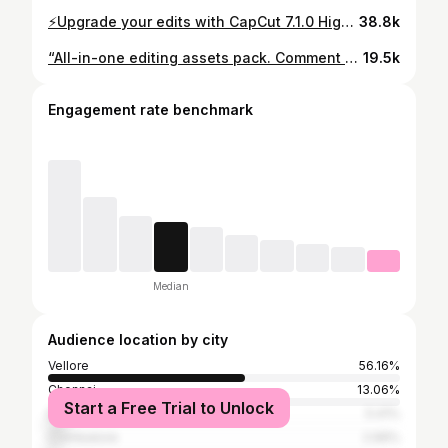
⚡Upgrade your edits with CapCut 7.1.0 High-quality reels 🧑‍💻💥 Don't miss this version
38.8k
“All-in-one editing assets pack. Comment "ASSETS ”
19.5k
Engagement rate benchmark
Median
Audience location by city
Vellore
56.16%
Chennai
13.06%
Start a Free Trial to Unlock
Bangalore
5.41%
Coimbatore
2.99%