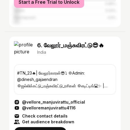
Start a Free Trial to Unlock
Tiruvannaamalai
5.86%
Salem
5.02%
Kanchipuram
4.6%
6. வேலூர்_மஞ்சுவிரட்டு😎🔥
India
#TN_23🔥| வேலூர்காரன்😎⤵ 💢Admin:
@dinesh_gajaendran
💢ஜல்லிக்கட்டு_மஞ்சுவிரட்டு_ரசிகன் 💢எடிட்டிங்💻✨ |
புகைப்படம்📸 | காணொளி📽 💢our youtube channel
link⤵
@vellore_manjuvirattu_official
@velloremanjuvirattu4116
Check contact details
Get audience breakdown