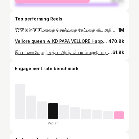
male
95.21%
Top performing Reels
🏆🏆🥇🥇🏋️🏋️மனதை சொல்வதை கேட்பதை விட அறிவு சொல்வதை கேட்பவர்கள் வாழ்வில் வெற்றி பெறுவர் 🏋️🏋️🥇🥇🏆🏆#trendingreels #modivation #workout #army #lifestyle #hardwork #nevergiveup
1M
Vellore queen 🔥 KD PAPA VELLORE Happy birthday ANNA today meet 🔥😍💙💛❤️
470.8k
இப்பாடலை வேலூர் சத்யா அவர்கள் பாடல் எழுதி பாடி உள்ளார் அவர்களுக்கு உங்கள் ஆதரவை அளிக்குமாறு கேட்டுக் கொள்கிறேன் நன்றி 🙏🔥
61.8k
Engagement rate benchmark
Median