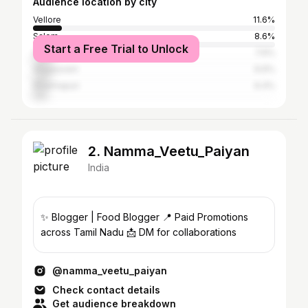
Audience location by city
Vellore
11.6%
Salem
8.6%
Start a Free Trial to Unlock
Chennai
7.6%
Viluppuram
6.6%
Dharmapuri
6.4%
2. Namma_Veetu_Paiyan
India
✨ Blogger | Food Blogger 📍 Paid Promotions
across Tamil Nadu 📩 DM for collaborations
@namma_veetu_paiyan
Check contact details
Get audience breakdown