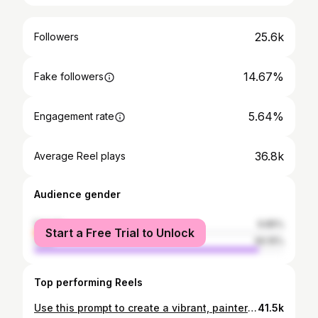
25.6k
Followers
14.67%
Fake followers
5.64%
Engagement rate
36.8k
Average Reel plays
Audience gender
female
9.85%
Start a Free Trial to Unlock
male
90.15%
Top performing Reels
Use this prompt to create a vibrant, painterly portrait image. " prompt is in the 1st comment"
41.5k