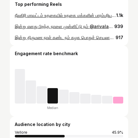
Top performing Reels
நீலகிரி மாவட்டம் உதகையில் உதகை மக்களின் பாரம்பரிய உடை அணிந்த போது...
1.1k
இன்று எனது பிறந்த நாளை முன்னிட்டு நம் @arivalayam பொதுச் செயலாளரும் மாண்புமிகு நிர்வளத்துறை அமைச்சருமான மண்ணின் மைந்தர் அண்ணன் திரு @katpadidmk அவர்களை நேரில் சந்தித்து பிறந்த நாள் வாழ்த்துகள் பெற்ற போது...
939
இன்று திருமண நாள் கண்ட நம் கழக பொதுச் செயலாளரும் மாண்புமிகு நீர்வளத் துறை அமைச்சருமான மண்ணின் மைந்தர் அண்ணன் திரு #துரைமுருகன் அவர்களது திருமண நாளை முன்னிட்டு சென்னை கோட்டூர்புரம் இல்லத்தில் நேரில் சென்று வாழ்த்துகள் தெரிவித்த போது,உடன் ஒன்றிய செயலாளர்கள்.@mkstalin
917
Engagement rate benchmark
Median
Audience location by city
Vellore
45.9%