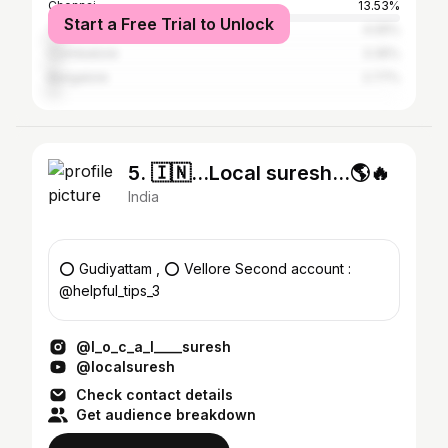
Chennai
13.53%
Start a Free Trial to Unlock
Tiruvallur
4.05%
Coimbatore
3.35%
Bangalore
2.77%
5. 🇮🇳...Local suresh...🌎🔥
India
⭕ Gudiyattam , ⭕ Vellore Second account :
@helpful_tips_3
@l_o_c_a_l____suresh
@localsuresh
Check contact details
Get audience breakdown