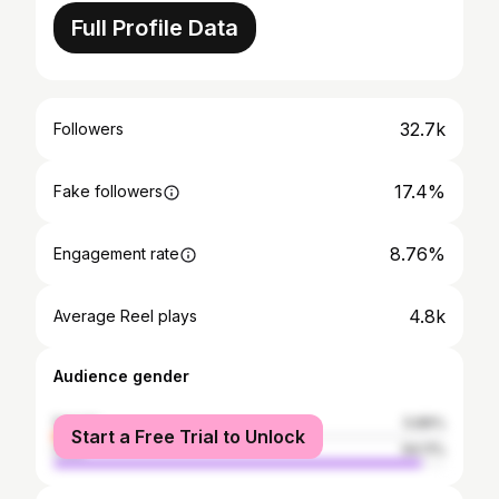
Full Profile Data
32.7k
Followers
17.4%
Fake followers
8.76%
Engagement rate
4.8k
Average Reel plays
Audience gender
female
5.89%
Start a Free Trial to Unlock
male
94.11%