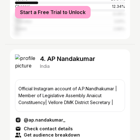
Chennai
12.34%
Start a Free Trial to Unlock
Coimbatore
6.09%
Tiruvallur
3.91%
Salem
2.66%
4. AP Nandakumar
India
Official Instagram account of A.P.Nandhakumar |
Member of Legislative Assembly Anaicut
Constituency| Vellore DMK District Secretary |
@ap.nandakumar_
Check contact details
Get audience breakdown