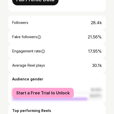
28.4k
Followers
21.56%
Fake followers
17.95%
Engagement rate
30.1k
Average Reel plays
Audience gender
female
16.33%
Start a Free Trial to Unlock
male
83.67%
Top performing Reels