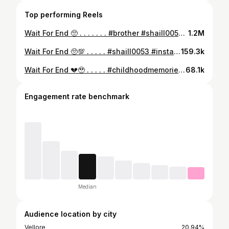
Top performing Reels
Wait For End 🥺 . . . . . . . #brother #shaill0053 #reels #reelsinstagram #instagram #trending #trendingreels #vellore #vellorefort #vellorecity #velloresaidapet
1.2M
Wait For End 🥺💯 . . . . . #shaill0053 #instagram #reels #vellore #trending
159.3k
Wait For End 💔🥹 . . . . . #childhoodmemories❤ #90s #shaill0053 #reels #reelsinstagram #instagram #trending #trendingreels #vellore #vellorefort #vellorecity #velloresaidapet
68.1k
Engagement rate benchmark
Median
Audience location by city
Vellore
20.94%