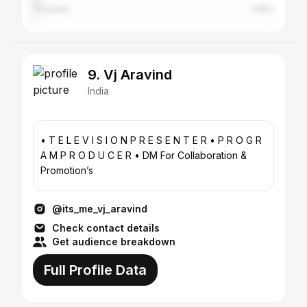
Tiruvallur
1.49%
9. Vj Aravind
India
• T E L E V I S I O N P R E S E N T E R • P R O G R
A M P R O D U C E R • DM For Collaboration &
Promotion’s
@its_me_vj_aravind
Check contact details
Get audience breakdown
Full Profile Data