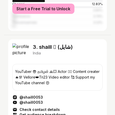
Chennai
12.83%
Start a Free Trial to Unlock
Tiruvallur
3.84%
Coimbatore
3.74%
Tiruvannaamalai
3.23%
3. shaill  (شايل)
India
YouTuber 😎 தமிழன் 🙏💥 Actor ❤️‍🔥 Content creater
🔥💯 Vellore👑Tn23 Video editor 🥰 Support my
YouTube channel 😍
@shaill0053
@shaill0053
Check contact details
Get audience breakdown