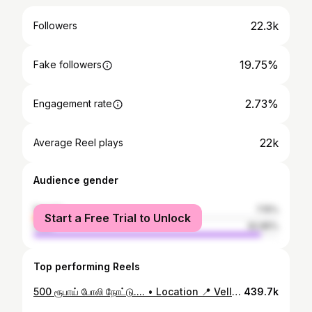
22.3k
Followers
19.75%
Fake followers
2.73%
Engagement rate
22k
Average Reel plays
Audience gender
female
7.15%
Start a Free Trial to Unlock
male
92.85%
Top performing Reels
500 ரூபாய் போலி நோட்டு.... • Location 📍 Vellorefort • BE AWARE.... DOP @mr.boxer.gk #fakecurrency #vellore #scams #vellorefort #vjaravind #aravindhunt #reels #reelsinstagram #reelsvideo #reelsviral #viral @polimernews @sunnews @maalaimalar @newstamiltv24x7 @news7tamil @news18tamilnadu @dinakarannews
439.7k