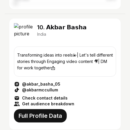
10. 𝗔𝗸𝗯𝗮𝗿 𝗕𝗮𝘀𝗵𝗮
India
Transforming ideas into reels💫| Let's tell different
stories through Engaging video content 🎥| DM
for work together📩
@akbar_basha_05
@akbarmccullum
Check contact details
Get audience breakdown
Full Profile Data