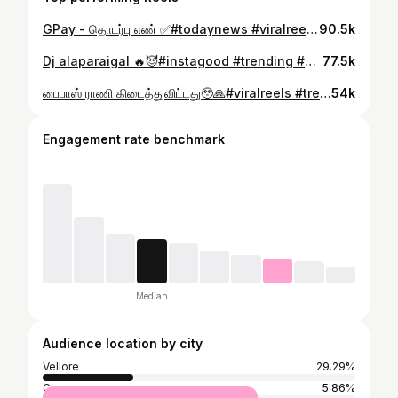
GPay - தொடர்பு எண் ✅#todaynews #viralreels #trendingreels #instagood #viral #trending #reelsinstagram #use #useful #ownvoice #followback #trend #gpay #solve
90.5k
Dj alaparaigal 🔥😈#instagood #trending #viral #viralreels #trendingreels #reelsinstagram #instafamily❤️ #vibes #dj
77.5k
பைபாஸ் ராணி கிடைத்துவிட்டது🥹🙏#viralreels #trendingreels #viral #trending #reelsinstagram #reels #reelsvideo #instafamily❤️ #instalike #orginal #eruthukattu
54k
Engagement rate benchmark
Median
Audience location by city
Vellore
29.29%
Chennai
5.86%