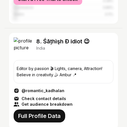
Bangalore
4.28%
Coimbatore
3.89%
Salem
3.11%
8. Śãțhìşh Đ idiot 😉
India
Editor by passion 🎬 Lights, camera, Attraction!
Believe in creativity 🤹 Ambur 📍
@romantic_kadhalan
Check contact details
Get audience breakdown
Full Profile Data