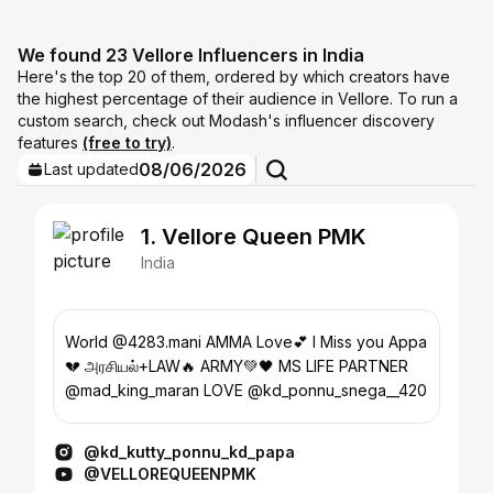
We found 23 Vellore Influencers in India
Here's the top 20 of them, ordered by which creators have
the highest percentage of their audience in Vellore. To run a
custom search, check out Modash's influencer discovery
features
(free to try)
.
08/06/2026
Last updated
1. Vellore Queen PMK
India
World @4283.mani AMMA Love💕 I Miss you Appa
💔 அரசியல்+LAW🔥 ARMY💚🖤 MS LIFE PARTNER
@mad_king_maran LOVE @kd_ponnu_snega__420
@kd_kutty_ponnu_kd_papa
@VELLOREQUEENPMK