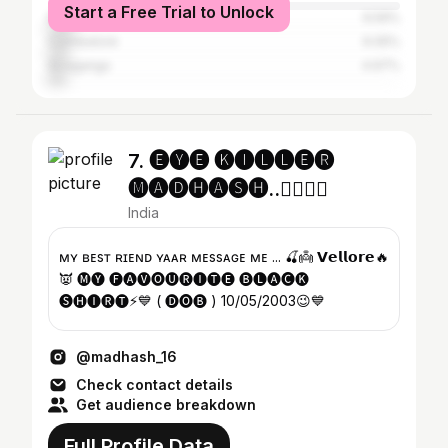
Start a Free Trial to Unlock
Dharmapuri
6.59%
Coimbatore
6.05%
Sivaganga
4.97%
7. 🅔︎🅨︎🅔︎ 🅚︎🅘︎🅛︎🅛︎🅔︎🅡︎
🅜︎🅐︎🅓︎🅗︎🅐︎🅢︎🅗︎..❤️‍🔥🔕💬
India
ᴍʏ ʙᴇsᴛ ғʀɪᴇɴᴅ ʏᴀᴀʀ ᴍᴇssᴀɢᴇ ᴍᴇ ... 🍒👼 𝗩𝗲𝗹𝗹𝗼𝗿𝗲🔥
👿 🅜🅨 🅕🅐🅥🅞🅤🅡🅘🅣🅔 🅑🅛🅐🅒🅚
🅢🅗🅘🅡🅣⚡💙 ( 🅓🅞🅑 ) 10/05/2003😉💙
@madhash_16
Check contact details
Get audience breakdown
Full Profile Data