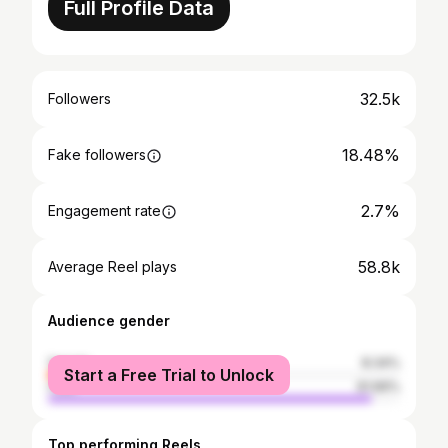
Full Profile Data
32.5k
Followers
18.48%
Fake followers
2.7%
Engagement rate
58.8k
Average Reel plays
Audience gender
female
8.34%
Start a Free Trial to Unlock
male
91.66%
Top performing Reels