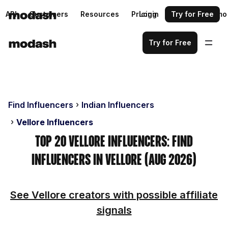
API
Customers
Resources
Pricing
Login
Request a demo
Try for Free
Try for Free
Find Influencers
Indian Influencers
Vellore Influencers
Top 20 Vellore Influencers: Find
Influencers in Vellore (Aug 2026)
See Vellore creators with possible affiliate
signals