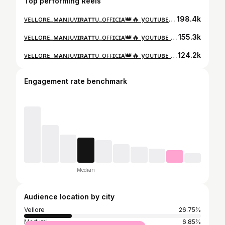
Top performing Reels
ᴠᴇʟʟᴏʀᴇ_ᴍᴀɴᴊᴜᴠɪʀᴀᴛᴛᴜ_ᴏꜰꜰɪᴄɪᴀ👑🔥 yᴏᴜᴛᴜʙᴇ ᴄʜᴀɴɴᴇʟ ʟɪɴᴋ ᴏɴ ʙɪᴏ🔔💥 : ⓦⓔⓛⓒⓞⓜⓔ ⓣⓞ ⓜⓨ ⓕⓐⓜⓘⓛⓨ : ꜰᴏʟʟᴏᴡ ᴩᴀɴɴᴜɴɢᴀ ɴᴀɴʙᴀ & ɴᴀɴʙɪ : ʜɪᴛ ʟɪᴋᴇ❤️ & ꜱʜᴀʀᴇ↗️ : 24×7 ᴀᴄᴛɪᴠᴇ ᴩᴀɢᴇ ᴀᴅᴍɪɴ : @dinesh_gajaendran @vellore_manjuvirattu_official⤵ : : : #vellore_manjuvirattu_official #vellore #jallikattu #rekala #support #madhuri #jallikattu_kaalai #jallikattu_rekalarace_official #supportjallikatturekalarace #jallikattupics #black #followbackinstantly #foodporn #instacool #instafollow #waiting #savenativebreeds #trending #bulls #tamilculture #komban #kombuvachasingamda #instagram #android #sivagangaijallikattu#instagramanet#alightmotionedits #alightmotionedits
198.4k
ᴠᴇʟʟᴏʀᴇ_ᴍᴀɴᴊᴜᴠɪʀᴀᴛᴛᴜ_ᴏꜰꜰɪᴄɪᴀ👑🔥 yᴏᴜᴛᴜʙᴇ ᴄʜᴀɴɴᴇʟ ʟɪɴᴋ ᴏɴ ʙɪᴏ🔔💥 : ⓦⓔⓛⓒⓞⓜⓔ ⓣⓞ ⓜⓨ ⓕⓐⓜⓘⓛⓨ : ꜰᴏʟʟᴏᴡ ᴩᴀɴɴᴜɴɢᴀ ɴᴀɴʙᴀ & ɴᴀɴʙɪ : ʜɪᴛ ʟɪᴋᴇ❤️ & ꜱʜᴀʀᴇ↗️ : 24×7 ᴀᴄᴛɪᴠᴇ ᴩᴀɢᴇ ᴀᴅᴍɪɴ : @dinesh_gajaendran @vellore_manjuvirattu_official⤵ : : : #vellore_manjuvirattu_official #vellore #jallikattu #rekala #support #madhuri #jallikattu_kaalai #jallikattu_rekalarace_official #supportjallikatturekalarace #jallikattupics #black #followbackinstantly #foodporn #instacool #instafollow #waiting #savenativebreeds #trending #bulls #tamilculture #komban #kombuvachasingamda #instagram #android #sivagangaijallikattu#instagramanet#alightmotionedits #alightmotionedits
155.3k
ᴠᴇʟʟᴏʀᴇ_ᴍᴀɴᴊᴜᴠɪʀᴀᴛᴛᴜ_ᴏꜰꜰɪᴄɪᴀ👑🔥 yᴏᴜᴛᴜʙᴇ ᴄʜᴀɴɴᴇʟ ʟɪɴᴋ ᴏɴ ʙɪᴏ🔔💥 : ⓦⓔⓛⓒⓞⓜⓔ ⓣⓞ ⓜⓨ ⓕⓐⓜⓘⓛⓨ : ꜰᴏʟʟᴏᴡ ᴩᴀɴɴᴜɴɢᴀ ɴᴀɴʙᴀ & ɴᴀɴʙɪ : ʜɪᴛ ʟɪᴋᴇ❤️ & ꜱʜᴀʀᴇ↗️ : 24×7 ᴀᴄᴛɪᴠᴇ ᴩᴀɢᴇ ᴀᴅᴍɪɴ : @dinesh_gajaendran @vellore_manjuvirattu_official⤵ : : : #vellore_manjuvirattu_official #vellore #jallikattu #rekala #support #madhuri #jallikattu_kaalai #jallikattu_rekalarace_official #supportjallikatturekalarace #jallikattupics #black #followbackinstantly #foodporn #instacool #instafollow #waiting #savenativebreeds #trending #bulls #tamilculture #komban #kombuvachasingamda #instagram #android #sivagangaijallikattu#instagramanet#alightmotionedits #alightmotionedits
124.2k
Engagement rate benchmark
Median
Audience location by city
Vellore
26.75%
Madurai
6.85%