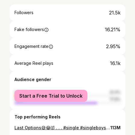
21.5k
Followers
16.21%
Fake followers
2.95%
Engagement rate
16.1k
Average Reel plays
Audience gender
female
22.4%
Start a Free Trial to Unlock
male
77.6%
Top performing Reels
Last Options😅😂🤣 . . . #single #singleboys #love #lovestories #funnny #comedy #lover #fakelove #reelitfeelit #morattusingles #reels #instagram #explore #fyp #trendingreels #viral #vaniyambadi #orangrez
113M