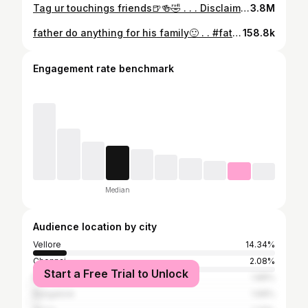
Tag ur touchings friends🍺🍻🤣 . . . Disclaimer : Alcohol injurious to health and this is not alcohol just 10rupee livo bottle . . . #beer #alcohol #dancer #dance #fight #funnyfight #bothy #off #🍻 #funny #comedy #jolly #fun #entertainment #reels #instagram #explore #reelitfeelit #trending #friendship #friends #touching #jd #cotter
3.8M
father do anything for his family🙂 . . #father #fatherlove #dadson #dadlove #vijay #hbdvijay #jananayagan #family #fooddelivery #vijayfans #thalapathy #familylife #fyp #viral #trendingreels #reelitfeelit #reels #instagram
158.8k
Engagement rate benchmark
Median
Audience location by city
Vellore
14.34%
Chennai
2.08%
Start a Free Trial to Unlock
Mumbai
1.88%
Bangalore
1.68%