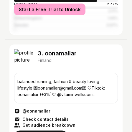
United States
2.77%
Start a Free Trial to Unlock
Spain
2.17%
United Kingdom
1.44%
Sweden
0.97%
3. oonamaliar
Finland
balanced running, fashion & beauty loving
lifestyle 💌oonamaliar@gmail.com💌 🤍Tiktok:
oonamaliar (+31k)🤍 @vitaminwellsuomi
@tampereuni
@oonamaliar
Check contact details
Get audience breakdown