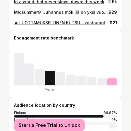
In a world that never slows down; this weekend in nature with friends gave our soul a RESET! ❤️🔋
2.5k
Midsummer🌼 Juhannus mökillä on yksi vuoden odotetuimmista hetkistä. Täällä sielu lepää. Joka vuosi samat maisemat, tutut tuoksut, saunan lämpö ja kesäyön valo tuovat mukanaan lapsuuden lämpimät muistot. Mökillä arki hidastuu, mieli rauhoittuu ja keho saa levätä. Juuri täällä muistan, miten vähän ihminen lopulta tarvitsee ollakseen onnellinen. 🤍 Rakastan näitä hetkiä, jolloin aika tuntuu pysähtyvän edes hetkeksi. Hyvää juhannusta kaikille. 🌿☀️🇫🇮 #midsummer #midsommar #juhannus #dressed
929
🔥 LUOTTAMUKSELLINEN KUTSU – vastaanotettu. Ja mikä kokemus siitä seurasikaan. Viime viikolla sain viestin, että minut on kutsuttu mukaan Motivaatiomontulle. Olin samaan aikaan innoissani, jännittynyt ja vähän kauhuissani, koska tiesin jo etukäteen, että tämä tulisi haastamaan minua tavalla, johon en ole tottunut. Juoksukuntoa ja pyöräilykuntoa löytyy, mutta tiesin, että tänään koetukselle joutuisivat erityisesti lihaskunto, voima ja pääkoppa. Burpeita. Punnerruksia. Lankutuksia. Kyykkyjä. Pitoja. Ja loputtomalta tuntuvia nousuja ja laskuja montussa. Ja yksi asia tuli selväksi heti alkuun: se monttu on oikeasti paljon isompi livenä kuin televisiossa. 😅 Tämä kokemus pisti nöyräksi parhaalla mahdollisella tavalla. Se muistutti, että hyvä kunto ei ole vain yhtä asiaa. Vaikka kestävyyskunto kantaa pitkälle, on myös tärkeää kehittää voimaa, liikkuvuutta ja kykyä jatkaa silloin, kun kroppa ja mieli alkavat väsyä. Olen todella kiitollinen tästä kokemuksesta ja mahdollisuudesta haastaa itseni uudella tavalla. Tällaiset hetket muistuttavat, että mukavuusalueen ulkopuolella tapahtuu eniten kasvua. 💥 Kiitos @tripledryfinland @martinaaitolehtiofficial ja @petaist0 tästä ainutlaatuisesta kokemuksesta. 🙏 Ja tottakai kiitos @jennareivolahti kun pääsin jakamaan tämän kokemuksen sun kanssa! ☺️🤍 Nyt tiedän yhden asian varmaksi: omiin treeneihin löytyi rutkasti uutta motivaatiota. #motivaatiomonttu #erikoisjoukot
921
Engagement rate benchmark
Median
Audience location by country
Finland
86.87%
United States
1.9%
Start a Free Trial to Unlock
Spain
1.5%