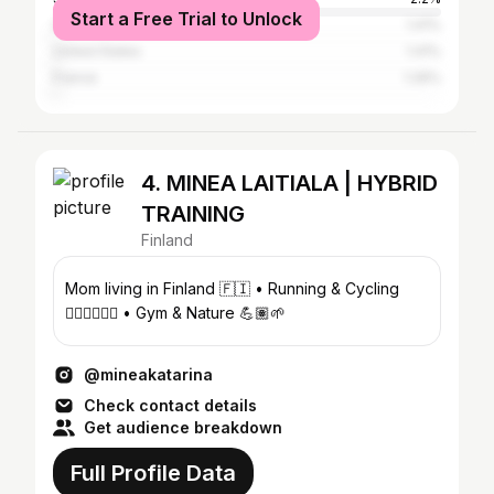
Start a Free Trial to Unlock
Germany
1.41%
United States
1.41%
France
1.26%
4. MINEA LAITIALA | HYBRID
TRAINING
Finland
Mom living in Finland 🇫🇮 • Running & Cycling
🏃🏼‍♀️🚴🏼‍♀️ • Gym & Nature 💪🏽🌱
@mineakatarina
Check contact details
Get audience breakdown
Full Profile Data