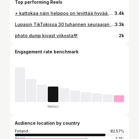
Top performing Reels
+ kattokaa näin helppoo on levittää hyvää mieltä 👍
3.4k
Lupasin TikTokissa 30 tuhannen seuraajan kunniaks vetää 10km sivulaukkaa niin here we goo🤩🏃‍♀️ mainos @vitaminwellsuomi 💛 KIITOS SULLE, KUN SEURAAT❤️ #juoksu #juokseminen #vitaminwell #running #runningchallenge
3.3k
photo dump kivast viikosta💙
2k
Engagement rate benchmark
Median
Audience location by country
Finland
82.57%
Spain
2.2%