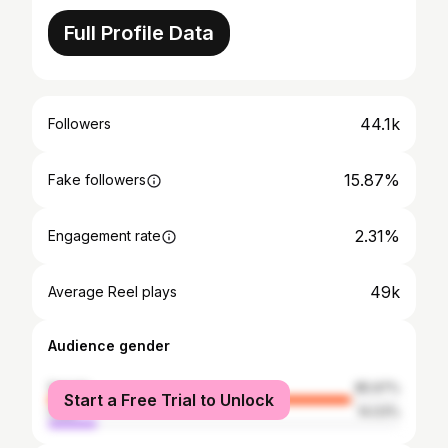
Full Profile Data
44.1k
Followers
15.87%
Fake followers
2.31%
Engagement rate
49k
Average Reel plays
Audience gender
female
85.97%
Start a Free Trial to Unlock
male
14.03%