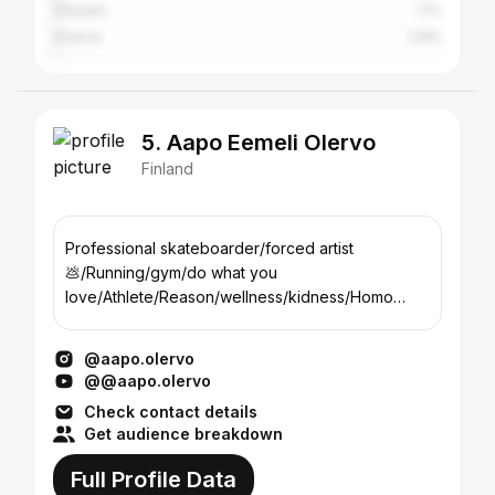
Sweden
1.1%
Greece
0.8%
5. Aapo Eemeli Olervo
Finland
Professional skateboarder/forced artist
💩/Running/gym/do what you
love/Athlete/Reason/wellness/kidness/Homo
sapiens/Sober/Never give up🛹🇫🇮🇪🇺🇺🇳🌍
Peace
@aapo.olervo
@@aapo.olervo
Check contact details
Get audience breakdown
Full Profile Data