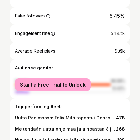
5.45%
Fake followers
5.14%
Engagement rate
9.6k
Average Reel plays
Audience gender
female
86.58%
Start a Free Trial to Unlock
male
13.42%
Top performing Reels
Uutta Podimossa: Felix Mitä tapahtui Goassa tammikuussa 2015? Kun 22-vuotias suomenruotsalainen Felix Dahl löydettiin yllättäen menehtyneenä, paikallinen poliisi määritteli tapauksen välittömästi onnettomuudeksi. Monet hämärät yksityiskohdat saavat kuitenkin epäilemään virallista versiota: miksi Felix oli vain päiviä aiemmin pelännyt henkensä puolesta, ja mitä tutkinnan kannalta olennaista unohtui intialaispoliisin varastoon vuosikausien ajaksi? Juulia Raivio selvittää tapahtumien kulkua Felixin äidin kanssa käytyjen keskustelujen, poliisiraporttien ja muiden viranomaisasiakirjojen avulla. Felix Podimossa keskiviikkoisin. Aloita kokeilujakso ja seuraa tutkimuksen etenemistä bion linkin kautta 💜 #podimosuomi #felix
478
Me tehdään uutta ohjelmaa ja ainoastaa 8 jaksoa julkaistu ja ollaan päästy Top 20 kuunneltuimpien ohjelmien joukkoon! Tää on ihan älyttömän hieno saavutus näin pienessä ajassa! Siis kuinka hyvää settiä me ollaan saatu aikaan? Oon ihan oman elämäni hype girlinä nyt meille! Oon tosi onnellinen ja tyytyväinen tähän tekemiseen 🥹💗🦋✨ Tästä kuvakarusellista pääset katsomaan millaisia jaksoja me tehdään, eiks ookkin ihan super mielenkiintoisia aiheita? Mulle tärkeetä on tuottaa sellaista sisältöä jota haluan itsekin kuluttaa! Meidän @kohukriminaalit sarjaa voit kuunnella podimolla! Kiitos niin paljon jokaiselle kuulijalle, ja kaikille jotka kommentoi, buustaa ja hypettää muita! Ja voi pyhä sylvi missä joukossa me ollaan! Kattokaa nyt, mun fav podcaster supertähdet @hannatikander @bffpodi 💕💗🦋✨ Kiitos @podimo_fi että saatiin aloittaa tää sarja teillä, rakastan tätä niin paljon 🥹💗💗💗 Ja ennen kaikkea KIITOS my real queen @juuliae oot yks ammattitaitoisimpia ja lahjakkaimpia kirjoittajia ketä tiedän! Sä oot niin ihanan pikkutarkka että teen iteki parempaa duunia kun pitää yltää sun tasolle! Damn girl! Inspirational baddie! 💗✨ #kohukriminaalit #tiktokjuorut #suomengossipgirl #jokutietääjotain
268