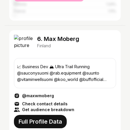
Estonia
1.24%
France
1.11%
6. Max Moberg
Finland
📈 Business Dev 🏔️ Ultra Trail Running
@sauconysuomi @rab.equipment @suunto
@vitaminwellsuomi @koo_world @buffofficial
@bridgedaleoutdoor @avantopool
@maxwmoberg
Check contact details
Get audience breakdown
Full Profile Data