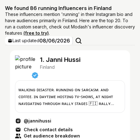
We found 86 running Influencers in Finland
These influencers mention 'running' in their Instagram bio and
have audiences primarily in Finland. Here are the top 20. To
run a custom search, check out Modash's influencer discovery
features
(free to try)
.
08/06/2026
Last updated
1. Janni Hussi
Finland
ᴡᴀʟᴋɪɴɢ ᴅɪꜱᴀꜱᴛᴇʀ. ʀᴜɴɴɪɴɢ ᴏɴ ꜱᴀʀᴄᴀꜱᴍ. ᴀɴᴅ
ᴄᴏꜰꜰᴇᴇ. ɪɴ ᴅᴀʏᴛɪᴍᴇ ʜᴏꜱᴛɪɴɢ ᴛᴠ-ꜱʜᴏᴡꜱ, ᴀᴛ ɴɪɢʜᴛ
ɴᴀᴠɪɢᴀᴛɪɴɢ ᴛʜʀᴏᴜɢʜ ʀᴀʟʟʏ ꜱᴛᴀɢᴇꜱ 🇫🇮 ʀᴀʟʟʏ
🚴🏼‍♀️ꜱᴘᴏʀᴛꜱ 🎙️ᴍᴇᴅɪᴀ
@jannihussi
Check contact details
Get audience breakdown