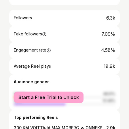
6.3k
Followers
7.09%
Fake followers
4.58%
Engagement rate
18.9k
Average Reel plays
Audience gender
female
48.51%
Start a Free Trial to Unlock
male
51.49%
Top performing Reels
300 KM VOITTAJA MAX MOBERG 🔥 ONNEKSI OLKOON! 🙌🏻😎 Max distance • Max wilderness • Max difficult • Max Moberg 🔥🔥 #polkujuoksu #trailrunning #nutsylläspallas #300
2.9k