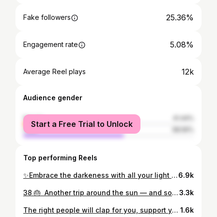
25.36%
Fake followers
5.08%
Engagement rate
12k
Average Reel plays
Audience gender
female
41.44%
Start a Free Trial to Unlock
male
58.56%
Top performing Reels
✨Embrace the darkeness with all your light ✨ Unfiltered real raw authentic journey about my past. Let my story be the trigger/sign/inspiration for you to go towards your purpose/dreams NOW❤️ not when you retire.. I’m so tired of being afraid how new people would react when they’d found out about my past. My past doesn’t define me, it has only made me stronger and even more resilient. Lost some people during that difficult rollercoaster-period, but other than that, that girl is still the same Ninni, even tho the look differs throughout the reel. Let me tell you, that girl has gone through the hell, I can say I’m SO proud of her🫶 Since then, I’ve tried to ditch the fear-based life and focus on what all could go right if I would just follow my heart & intuition. It has led me to where I am now and I feel calm & confident about what future holds for me❤️ I hope I could give the same trust & hope to everyone else without going through hardships themselfs, I genuinly feel that’s my purpose✨ If you feel little bit lost with your direction or need a guidance, maybe in the future I may be able to help you with that more 🥰 to be continued..🤫 . . . #mindset #cancersurvivor #myjourney #yogawithninni #motivation #lovebasedliving #joyfullife #mypurpose #lifeaftercancer #healthadvocate #healthandwellness #happyheart #transformation #innergrowth #resilience #nakedtruth #lifeisamiracle #selfacceptance #rawandunfiltered #dreamlifestyle #breastcancerunder40 #authenticself
6.9k
38 🎂 Another trip around the sun — and somehow I feel stronger, calmer, and more me than ever before. Aging really is a privilege (and also… who knew you could feel this good in your late 30s?). Every year adds a few more lessons, brings a little more wisdom and a lot more clarity about what truly matters. I’m learning to trust the quiet pull of what lights me up — to shape a life that feels true, meaningful, and authentic mine. Life built on the things I love, investing in genuine relationships , communities I feel seen & heard, the things that keep me curious and the things that make me feel alive. I no longer try to chase or try to prove anything, just living life fully guided by my heart. Age might keep moving forward, but my spirit clearly missed the memo — I’m still fueled by the same fire, curiosity, and playfulness I had in my twenties (just with better recovery routines and wiser boundaries ;) Here’s to growing older and wiser — and still daring to dream big and not being afraid to say it out loud ✨ And yes, still a true Libra — balancing it all while being indecisive af about everything else but tonight’s dinner plans. ♎️😂 Ps. I miss my island home like crazy 🐚🌊🌸 🤍 . . . #38andthriving #StrongAtEveryAge #HolisticLiving #AgelessEnergy #GrowWiserNotOlder #AuthenticLiving #MindBodyStrong #JoyfulAging #WellnessJourney #StillBecoming #WomensWellness #HYROXWomen #HybridAthlete #HybridGirls #BirthdayGirl #libraseason♎️ #balibeaches #baliliving
3.3k
The right people will clap for you, support you and remind you what you’re capable of🫶 Send this to your biggest supporter 🤍 You’re about to witness some next-level girl power really soon 👀✨🤫 @hyroxfi @hyroxbaltics . . . #hyroxwomen #girlpower #supportovercompetition #hyroxathlete #hyroxcommunity
1.6k