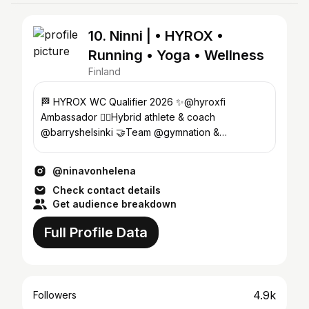
10. Ninni | • HYROX •
Running • Yoga • Wellness
Finland
🏁 HYROX WC Qualifier 2026 ✨@hyroxfi
Ambassador 🏃‍♀️Hybrid athlete & coach
@barryshelsinki 🤝Team @gymnation &
@noccofinland 🧘‍♀️ Yoga Teacher
@ninavonhelena
Check contact details
Get audience breakdown
Full Profile Data
4.9k
Followers