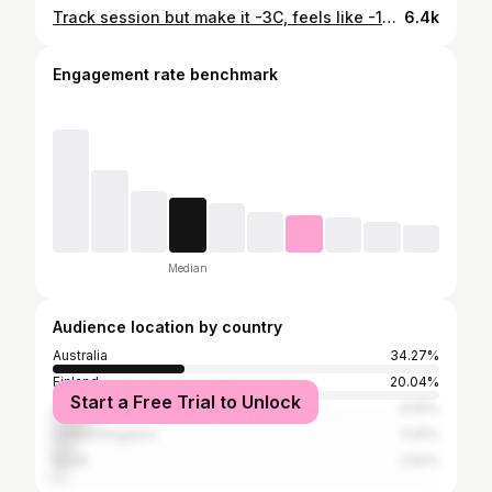
Track session but make it -3C, feels like -10C ⚡️❄️ Use my code RIINA to get 10% off your order @histripscom @histripsathletes ad/affiliate • • • #winterarc2025 #trackrun #juoksu
6.4k
Engagement rate benchmark
Median
Audience location by country
Australia
34.27%
Finland
20.04%
Start a Free Trial to Unlock
United States
9.55%
United Kingdom
5.81%
Spain
2.62%