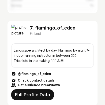
Norway
1%
7. flamingo_of_eden
Finland
Landscape architect by day. Flamingo by night 🦩
Indoor running instructor in between 🏃🏻‍♂️
Triathlete in the making 🏊🏼‍♂️ 🚴🏽
@flamingo_of_eden
Check contact details
Get audience breakdown
Full Profile Data