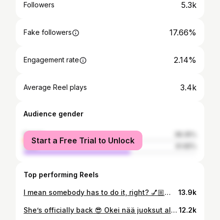
5.3k
Followers
17.66%
Fake followers
2.14%
Engagement rate
3.4k
Average Reel plays
Audience gender
female
38.35%
Start a Free Trial to Unlock
male
61.65%
Top performing Reels
I mean somebody has to do it, right? 💅🏼💁🏼‍♀️✨ • • • #runninggoals #runningmotivation #runningcommunity #helsinki #helsinkicityrunningday #hcrd #finland #halfmarathonfinisher
13.9k
She’s officially back 😎 Okei nää juoksut alkaa tuntumaan siltä, että pitäisköhän vielä osallistua syksyllä johonkin puolimaratoniin 👀@espoorantamaraton onks tänne ketään menossa? Legs are getting used to these long runs again and haven’t had any pain for weeks!! Starting to consider one more race for this year. Should I? 👀 Time to work on that pace too ⚡️ #juoksu #runningmotivation #puolimaratonharjoittelu #halfmarathontraining #stravarun
12.2k