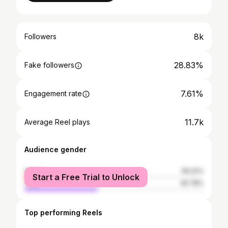
8k
Followers
28.83%
Fake followers
7.61%
Engagement rate
11.7k
Average Reel plays
Audience gender
female
59.22%
Start a Free Trial to Unlock
male
40.78%
Top performing Reels