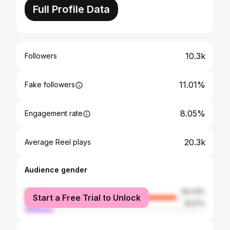
Full Profile Data
10.3k
Followers
11.01%
Fake followers
8.05%
Engagement rate
20.3k
Average Reel plays
Audience gender
female
84.43%
Start a Free Trial to Unlock
male
15.57%