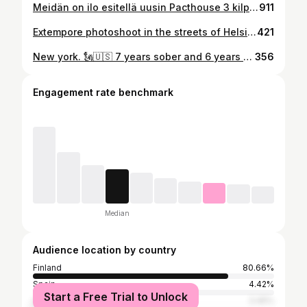
Meidän on ilo esitellä uusin Pacthouse 3 kilpailija: @aapo.olervo 🛹 Tämä raudankestävä skeittari ja urheilija on aina sanavalmiina tilanteeseen kuin tilanteeseen. Tältä kilpailijalta ei luonnetta puutu ja takaa hauskoja hetkiä taloon!🔥 🔴STRIIMI: KICK.COM/PACT #pacthouse #pacthouse3
911
Extempore photoshoot in the streets of Helsinki with @aapo.olervo #skating #pacthouse
421
New york. 🗽🇺🇸 7 years sober and 6 years with out nicotine now. Many failed self portraits (selfies) later here is some sort of pictures.
356
Engagement rate benchmark
Median
Audience location by country
Finland
80.66%
Spain
4.42%
Start a Free Trial to Unlock
United States
3.45%