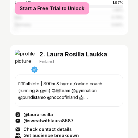
United States
1.97%
Start a Free Trial to Unlock
Spain
1.46%
Italy
0.76%
Germany
0.64%
2. Laura Rosilla Laukka
Finland
🏃🏼‍♀️athlete | 800m & hyrox ⚡️online coach
(running & gym) 🤝🏼team @gymnation
@puhdistamo @noccofinland 📩:
laurarosilla@gmail.com
@laurarosilla
@sweatwithlaura8587
Check contact details
Get audience breakdown