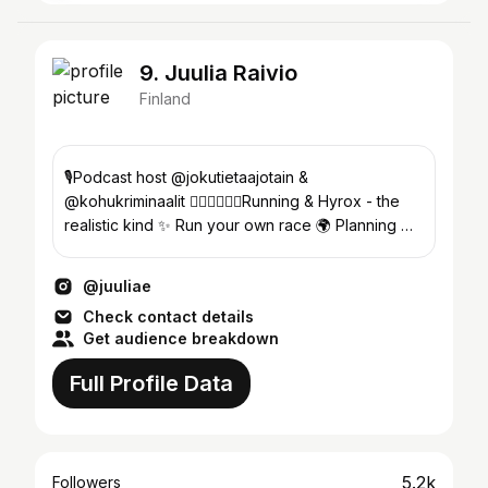
9. Juulia Raivio
Finland
🎙️Podcast host @jokutietaajotain &
@kohukriminaalit 🏋🏼‍♀️🏃🏼‍♀️Running & Hyrox - the
realistic kind ✨ Run your own race 🌍 Planning my
next trip
@juuliae
Check contact details
Get audience breakdown
Full Profile Data
5.2k
Followers