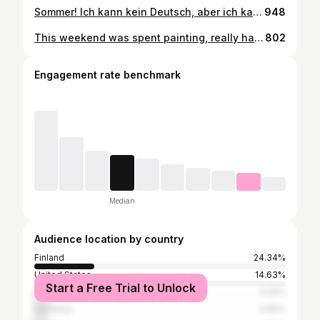
Sommer! Ich kann kein Deutsch, aber ich kann es, wenn du willst #summer #love #nice #sweet #good #sunny #day #pool #swim #swimming #happy #workout #gay #instagay #gayman #gaystagram #gayfit #fit #fitness #workoutmotivation #motivation #bodypositive #transformation #vegan #life #lifestyle #gaylife #pride #photooftheday #instadaily
948
This weekend was spent painting, really happy about the result! How was your weekend? Hope you had a good one 😉 #paint #painting #love #beautiful #color #colorful #home #interior #fun #sweet #nice #transformation #happy #weekend #instagay #gaystagram #gayguy #gayman #gay #gaylife #gayfit #fit #fitness #life #lifestyle #instadaily #photo #transformation #smile #style #goodmorning
802
Engagement rate benchmark
Median
Audience location by country
Finland
24.34%
United States
14.63%
Start a Free Trial to Unlock
Brazil
6.25%
Germany
4.65%