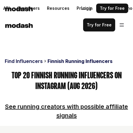
API
Customers
Resources
Pricing
Login
Request a demo
Try for Free
Try for Free
Find Influencers
Finnish Running Influencers
Top 20 Finnish Running Influencers on
Instagram (Aug 2026)
See running creators with possible affiliate
signals