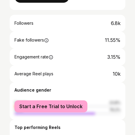
6.8k
Followers
11.55%
Fake followers
3.15%
Engagement rate
10k
Average Reel plays
Audience gender
female
23.8%
Start a Free Trial to Unlock
male
76.2%
Top performing Reels