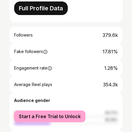
Full Profile Data
379.6k
Followers
17.81%
Fake followers
1.28%
Engagement rate
354.3k
Average Reel plays
Audience gender
female
64.71%
Start a Free Trial to Unlock
male
35.29%