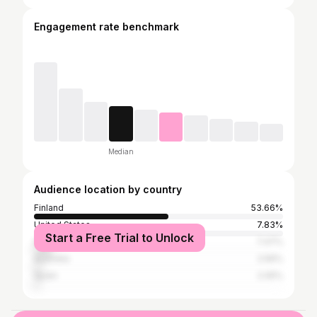
Engagement rate benchmark
Median
Audience location by country
Finland
53.66%
United States
7.83%
Start a Free Trial to Unlock
Indonesia
7.47%
Australia
2.56%
Spain
2.05%