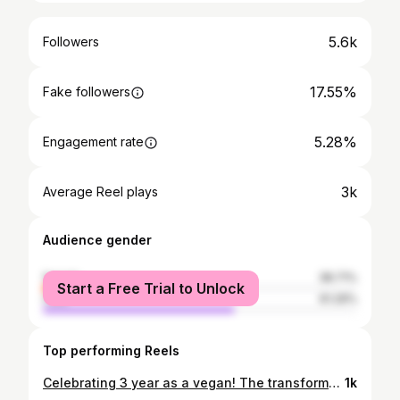
5.6k
Followers
17.55%
Fake followers
5.28%
Engagement rate
3k
Average Reel plays
Audience gender
female
38.71%
Start a Free Trial to Unlock
male
61.29%
Top performing Reels
Celebrating 3 year as a vegan! The transformation has truly been remarkable: 💚 More energized 💚 Better workout results 💚 Glowing skin + It’s environmental & animal friendly! A total win win 🫶🏽 I'll let the pictures speak for themselves… #vegan #body #transformation #progress #goals #motivation #happy #sweet #nice #good #healthylifestyle #healthy #bodypositive #fit #fitness #workout #instagay #gaystagram #gayguy #gayfit #gaylife #love #selflove #loveyourself #lifestyle #life #me #instadaily #photooftheday #look
1k