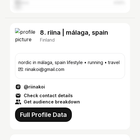
Mexico
4.52%
8. riina | málaga, spain
Finland
nordic in málaga, spain lifestyle • running • travel
💌: riinakoi@gmail.com
@riinakoi
Check contact details
Get audience breakdown
Full Profile Data