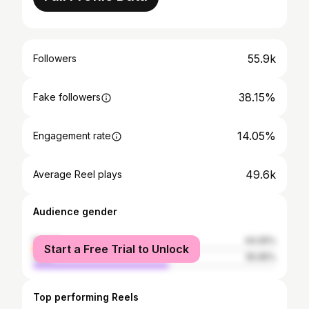
55.9k
Followers
38.15%
Fake followers
14.05%
Engagement rate
49.6k
Average Reel plays
Audience gender
female
44.05%
Start a Free Trial to Unlock
male
55.95%
Top performing Reels