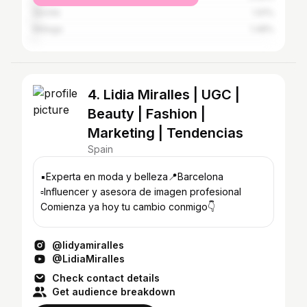
Seville
1.91%
Málaga
1.48%
4. Lidia Miralles | UGC |
Beauty | Fashion |
Marketing | Tendencias
Spain
▪️Experta en moda y belleza📍Barcelona
▫️Influencer y asesora de imagen profesional
Comienza ya hoy tu cambio conmigo👇
@lidyamiralles
@LidiaMiralles
Check contact details
Get audience breakdown