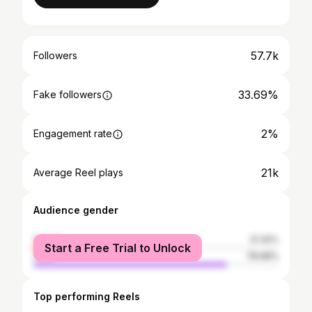
57.7k
Followers
33.69%
Fake followers
2%
Engagement rate
21k
Average Reel plays
Audience gender
female
21.32%
Start a Free Trial to Unlock
male
78.68%
Top performing Reels