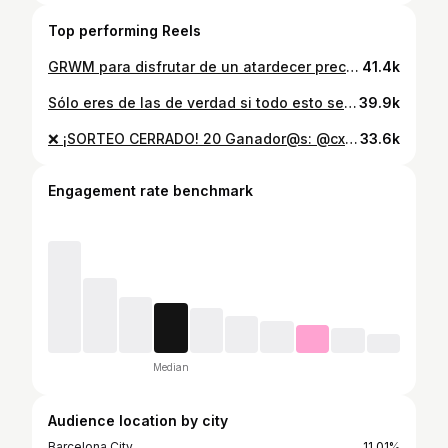
Top performing Reels
GRWM para disfrutar de un atardecer precioso con tu amiga 💖 #toletas #mexico #grwm
41.4k
Sólo eres de las de verdad si todo esto se llena de corazones sin equivocarte ni una vez 💖👑 #lrdf @caracoltv
39.9k
❌ ¡SORTEO CERRADO! 20 Ganador@s: @cxrlx.tx @marlaizaguirree @claudiapanyella @mariiaggoonzalezz @laura_bd98 @yasmina98 @evvaalonso_ @ebeca20 @alexandra_sm93 @annaserra13_ @zarucaa @noisita @estrella_hdez19 @zafrii.14 @amandit_amm @pauula.cn @siirenadm @lorenlur @alexandra_8103 @nuriagomez27_ ¿QUIÉN QUIERE UNA? Necesitaba devolveros todo el cariño que me dais cada día y en todas las plataformas, y yo sé (por que ya os conozco), que esto es de las cosas que más os gustan 😍. Han sido meses guardando y llenando cajones interminables, pero por fin ha llegado el momento… LAS BEAUTY BOX DE LA ALBI YA ESTÁN LISTAS PARA 20 DE VOSOTRAS 💖🙌🏽🫣 (Las ganadoras entenderéis cuando recibáis la caja, lo de las: #BeautyBoxdelaAlbi, pero de momento, aquí lo dejo)… 😛💖 Para participar: • Sígueme @albaalvarezzz • Dale Like a esta publicación ❤️ • Comenta etiquetando a una amiga 👯‍♀️ (puedes participar todas las veces que quieras). ⭐️ Punto extra: comparte este post en tus historias y etiquétame para tener más oportunidades 💫 El sorteo estará activo hasta el próximo Miércoles 22 a las 21:00h. Anunciaré l@s ganador@s en este mismo post y vía IG stories 🥰. ¡Gracias por tanto siempre! 💕
33.6k
Engagement rate benchmark
Median
Audience location by city
Barcelona City
11.01%