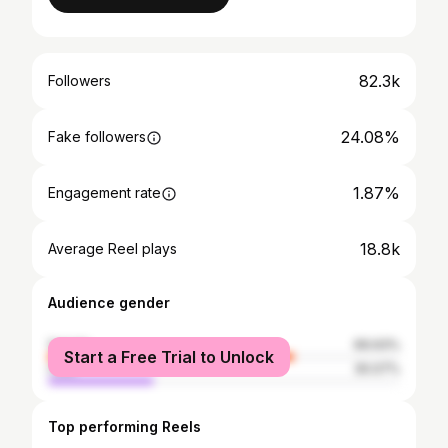
82.3k
Followers
24.08%
Fake followers
1.87%
Engagement rate
18.8k
Average Reel plays
Audience gender
female
69.93%
Start a Free Trial to Unlock
male
30.07%
Top performing Reels