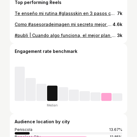
Top performing Reels
Te enseño mi rutina #glassskin en 3 pasos con @medicube_global_official 🤍. Resultado una piel hidratada y #glowup natural, me ha sorprendido ✨. #potenciatuimagen #medicubeskincare #asesoradeimagen @lidyamiralles || Publi Encantada con estos productos @frissa.management , nuevamente gracias por la gestión 💻.
7k
Como #asesoradeimagen mi secreto mejor guardado es el foco que llevo en el bolso gracias a mi smartphone @vivo_espana 🤍✨. #imagenpersonal #potenciatuimagen #marcapersonal #vivoV70FE @lidyamiralles
4.6k
#publi | Cuando algo funciona, el mejor plan es repetir, y eso he hecho este verano con la crema solar @babycare_elifexir 🤍 Aquí tienes el enlace para conseguir la tuya: https://app.im.skeepers.io/c/hw1up/r/hbnu1 @phergal #elifexirbabycare
3k
Engagement rate benchmark
Median
Audience location by city
Peniscola
13.67%
Barcelona City
12.85%