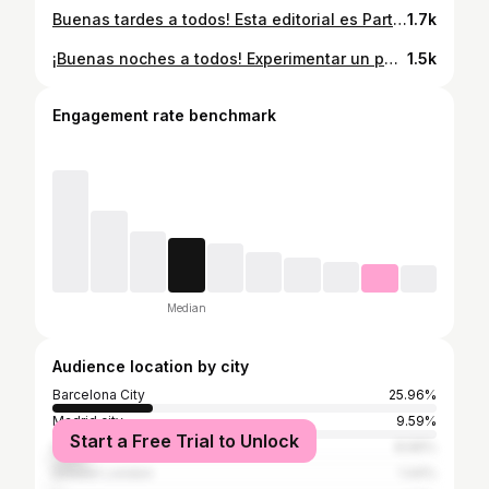
Buenas tardes a todos! Esta editorial es Party Cake, realizada para @lofficielindia. Otro look de la editorial que hicimos para L'Officiel India, que os comparto abriendo con esta primera foto que me encanta. Estoy deseandito sacar la cámara de formato medio a la luz natural y darle caña a las fotos 💃🏻 ¿Cuál es vuestra foto favorita? Modelo: @cestluly for @viewmanagement Estilista: @mariadavilauniverse MUAH: @noeminohales #beauty #editorial #lofficielindia #lofficiel #fashion #freckles #josecarvajal #mariadavila #noeminohales #barcelona #luznatural #naturallight #vogue
1.7k
¡Buenas noches a todos! Experimentar un poquitín nunca viene mal, y últimamente estoy enganchado a las cuentas que exploran los límites del maquillaje tanto física como digitalmente. Así que he probado un poco a añadir más iris, que son bien bonitos, y más si son los de Daria 💙 ¿Cuál es vuestra foto favorita? Modelo: @dariavikhreva x @twomanagementbarcelona MUAH: @esthercarbonellmakeup #beauty #dariavikhreva #josecarvajal #esthercarbonell #makeupbrutalism #huiontablet #barcelona #aesthetics #ａｅｓｔｈｅｔｉｃ #makeupideas #macro #eyedetail #contemporaryart
1.5k
Engagement rate benchmark
Median
Audience location by city
Barcelona City
25.96%
Madrid city
9.59%
Start a Free Trial to Unlock
Seville
8.96%
Greater London
1.44%