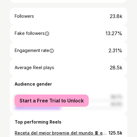
23.8k
Followers
13.27%
Fake followers
2.31%
Engagement rate
28.5k
Average Reel plays
Audience gender
female
56.7%
Start a Free Trial to Unlock
male
43.3%
Top performing Reels
Receta del mejor brownie del mundo 🍫 es facilísimo y sale perfecto siempre!!! Ingredientes: - 350g azúcar blanco - 4 huevos - 150g chocolate repostería - 150g mantequilla - 150g harina - Pizca de sal Tip para hornear 🔥 cada horno es distinto, déjalo 30 min y clávale algo para ver cómo va. Tiene que salir un poco manchado pero no demasiado. Ve dejándolo en el horno en incrementos de 5 min si ves que hace falta. #brownie #recetabrownie #brownierecipe #receta #cocina
125.5k