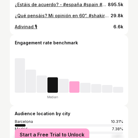
¿Estáis de acuerdo? - #españa #spain #catalunya #galicia #canarias #madrid #barcelona #sevilla El estudio es de Preply.
895.5k
¿Qué pensáis? Mi opinión en 60”. #shakira #bizarrap #bzrp #bzrp53 #shakiraypique #pique #shakiraybizarrap #vol53 #bzrpmusicsession @shakira @bizarrap
29.8k
Adivinad 🎙
6.6k
Engagement rate benchmark
Median
Audience location by city
Barcelona
10.31%
Madrid
7.38%
Start a Free Trial to Unlock
Valencia
2.69%