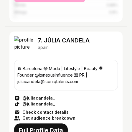
Seville
0.88%
Málaga
0.8%
7. JÚLIA CANDELA
Spain
🪩 Barcelona 🩶 Moda | Lifestyle | Beauty 🎥
Founder @itsnexusinfluence 💌 PR |
juliacandela@iconiqtalents.com
@juliacandela_
@juliacandela_
Check contact details
Get audience breakdown
Full Profile Data