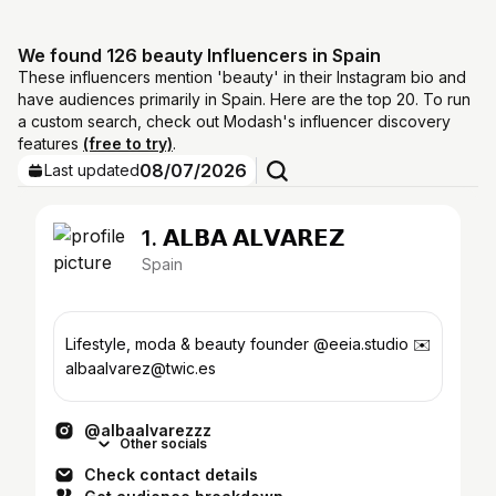
We found 126 beauty Influencers in Spain
These influencers mention 'beauty' in their Instagram bio and
have audiences primarily in Spain. Here are the top 20. To run
a custom search, check out Modash's influencer discovery
features
(free to try)
.
08/07/2026
Last updated
1. 𝗔𝗟𝗕𝗔 𝗔𝗟𝗩𝗔𝗥𝗘𝗭
Spain
Lifestyle, moda & beauty founder @eeia.studio ✉️
albaalvarez@twic.es
@albaalvarezzz
Other socials
Check contact details