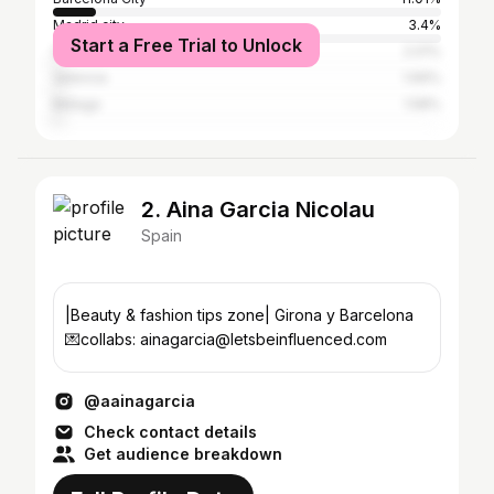
Madrid city
3.4%
Start a Free Trial to Unlock
Seville
2.01%
Valencia
1.69%
Málaga
1.58%
2. Aina Garcia Nicolau
Spain
|Beauty & fashion tips zone| Girona y Barcelona
💌collabs: ainagarcia@letsbeinfluenced.com
@aainagarcia
Check contact details
Get audience breakdown