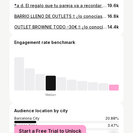
*a d. El regalo que tu pareja va a recordar toda su vida ❤️ @nomadingcamp
19.6k
BARRIO LLENO DE OUTLETS ‼️ ¿lo conocías? 🚨
16.8k
OUTLET BROWNIE TODO -30€ ‼️ ¿lo conocías?😍
14.4k
Engagement rate benchmark
Median
Audience location by city
Barcelona City
20.88%
Buenos Aires
3.47%
Start a Free Trial to Unlock
Madrid city
1.68%