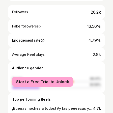
26.2k
Followers
13.56%
Fake followers
4.79%
Engagement rate
2.8k
Average Reel plays
Audience gender
female
69.41%
Start a Free Trial to Unlock
male
30.59%
Top performing Reels
¡Buenas noches a todos! Ay las peeeecas y los eyeliners que quiero volver a ver 🙃 ¿Cuál es vuestra favorita? Modelo: @victoriahaie MUAH: @esthercarbonellmakeup Assistant: @marinatoledano.makeup Studio: @studio101bcn #beauty #color #vogue #fashion #freckles #josecarvajal #esthercarbonell #victoriahaie #barcelona #studio101 #777luckyfish #tangledinfilm #moodyfilm #shootaesthetics #imaginativeportraits #visualportraits #under10kportraits #vogueitalia #lightloovers #thevisualvogue
4.7k