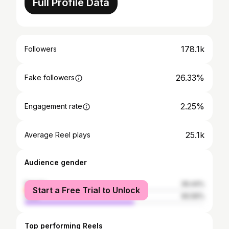
Full Profile Data
178.1k
Followers
26.33%
Fake followers
2.25%
Engagement rate
25.1k
Average Reel plays
Audience gender
female
39.44%
Start a Free Trial to Unlock
male
60.56%
Top performing Reels