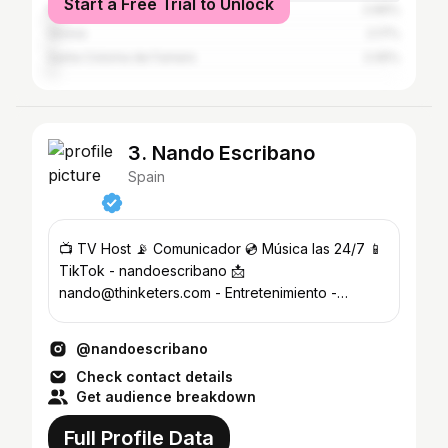
Start a Free Trial to Unlock
Mataró
2.66%
Girona
2.17%
Santa Coloma de Farners
2.05%
3. Nando Escribano
Spain
📺 TV Host 📡 Comunicador 💿 Música las 24/7 📱
TikTok - nandoescribano 📩
nando@thinketers.com - Entretenimiento -
Lifestyle - Beauty
@nandoescribano
Check contact details
Get audience breakdown
Full Profile Data