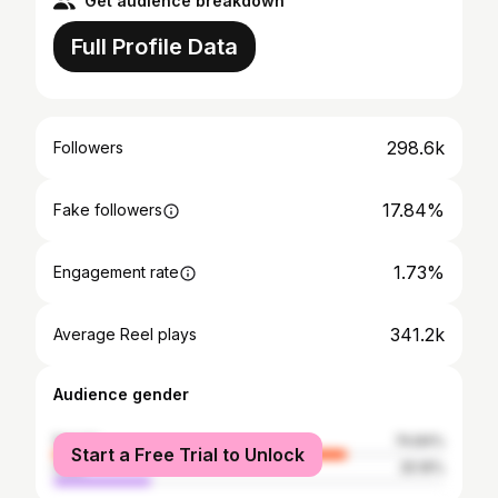
Get audience breakdown
Full Profile Data
298.6k
Followers
17.84%
Fake followers
1.73%
Engagement rate
341.2k
Average Reel plays
Audience gender
female
74.84%
Start a Free Trial to Unlock
male
25.16%