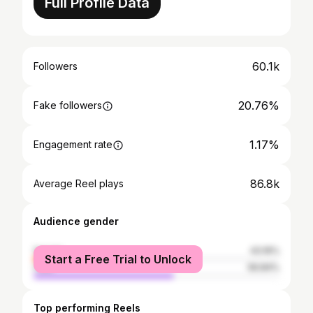
Full Profile Data
60.1k
Followers
20.76%
Fake followers
1.17%
Engagement rate
86.8k
Average Reel plays
Audience gender
female
43.16%
Start a Free Trial to Unlock
male
56.84%
Top performing Reels