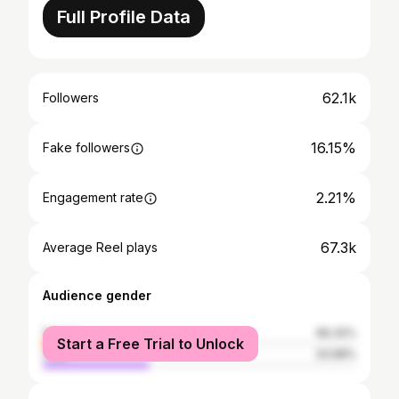
Full Profile Data
62.1k
Followers
16.15%
Fake followers
2.21%
Engagement rate
67.3k
Average Reel plays
Audience gender
female
66.32%
Start a Free Trial to Unlock
male
33.68%