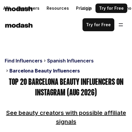
API
Customers
Resources
Pricing
Login
Request a demo
Try for Free
Try for Free
Find Influencers
Spanish Influencers
Barcelona Beauty Influencers
Top 20 Barcelona Beauty Influencers on
Instagram (Aug 2026)
See beauty creators with possible affiliate
signals