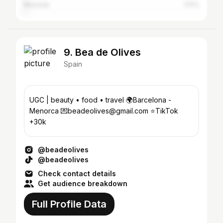
Moscow
1.17%
9. Bea de Olives
Spain
UGC | beauty • food • travel 🌍Barcelona -
Menorca 💌beadeolives@gmail.com ⭐️TikTok
+30k
@beadeolives
@beadeolives
Check contact details
Get audience breakdown
Full Profile Data