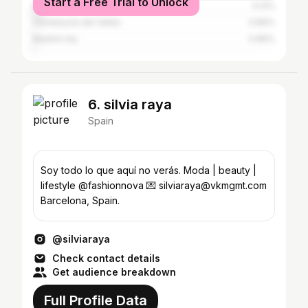
Start a Free Trial to Unlock
Mataró
3.13%
Cerdanyola del Vallès
0.89%
Madrid city
0.89%
6. silvia raya
Spain
Soy todo lo que aquí no verás. Moda | beauty |
lifestyle @fashionnova 💌 silviaraya@vkmgmt.com
Barcelona, Spain.
@silviaraya
Check contact details
Get audience breakdown
Full Profile Data