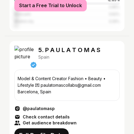
Start a Free Trial to Unlock
Terrassa
3.95%
Benicarló
3.62%
Madrid city
3.29%
5. P A U L A T O M A S
Spain
Model & Content Creator Fashion • Beauty •
Lifestyle 💌 paulatomascollabs@gmail.com
Barcelona, Spain
@paulatomasp
Check contact details
Get audience breakdown