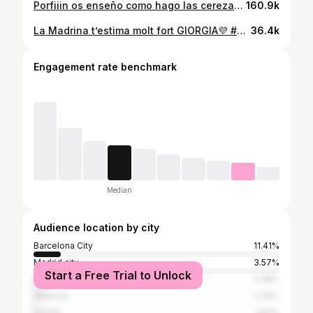
Porfiiin os enseño como hago las cerezas, es facilíssimo y muy moni🍒 Si tenéis dudas os las resuelvo en comentarios ✨ #diy #abalorios #cerezas #collar #collardiy #collarcerezas
160.9k
La Madrina t’estima molt fort GIORGIA💜 #genderreveal
36.4k
Engagement rate benchmark
Median
Audience location by city
Barcelona City
11.41%
Madrid city
3.57%
Start a Free Trial to Unlock
Mataró
3.38%
Valencia
2.34%
Seville
1.87%