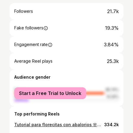
21.7k
Followers
19.3%
Fake followers
3.84%
Engagement rate
25.3k
Average Reel plays
Audience gender
female
85.74%
Start a Free Trial to Unlock
male
14.26%
Top performing Reels
Tutorial para florecitas con abalorios 🌸🌸🌸 Vamos subiendo el nivel 😏 seguimos con más!??? OS LEO en comentarios👀💖 #diy #diycrafts #collares #collardiy #abalorios #collarflores #tutorial #diytutorial
334.2k