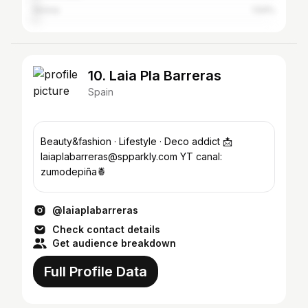
Girona
1.54%
10. Laia Pla Barreras
Spain
Beauty&fashion · Lifestyle · Deco addict 📩
laiaplabarreras@spparkly.com YT canal:
zumodepiña🍍
@laiaplabarreras
Check contact details
Get audience breakdown
Full Profile Data