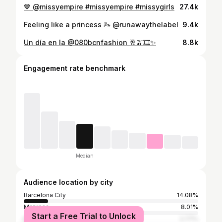
🤎 @missyempire #missyempire #missygirls
27.4k
Feeling like a princess 🦢 @runawaythelabel
9.4k
Un día en la @080bcnfashion 🥂🫒🎞️✨
8.8k
Engagement rate benchmark
Median
Audience location by city
Barcelona City
14.08%
Manresa
8.01%
Start a Free Trial to Unlock
Madrid city
2.77%