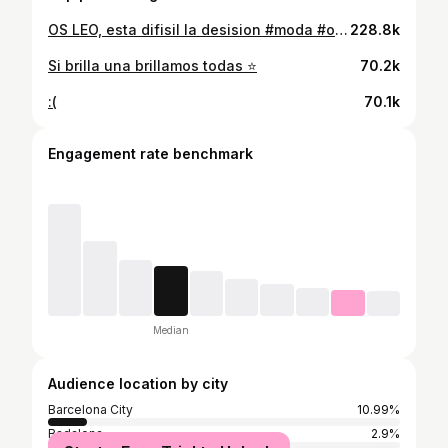
OS LEO, esta difisil la desision #moda #outfits #imjustagirl #grwm #look
228.8k
Si brilla una brillamos todas ⭐️
70.2k
:(
70.1k
Engagement rate benchmark
Median
Audience location by city
Barcelona City
10.99%
Badalona
2.9%