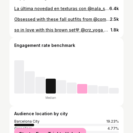
La última novedad en texturas con @nala_spain_ 💗 Una colección pensada para el cuidado corporal, con más del 90 % de ingredientes naturales y aromas irresistibles. Cada producto, desde la bomba de baño, el gel y el exfoliante, hasta el sorbet y el desodorante en crema, convierte tu rutina diaria en un ritual de bienestar ✨ Si buscas una piel suave, hidratada y con un aroma increíble… ¡tienes que probarlos! #NALA #CuidadoNatural #SpaEnCasa #BeautyRoutine #SelfCare #Publi
6.4k
Obsessed with these fall outfits from @commense.official 🤎✨ Watch till the end to see my favorite! Use paulatomasp_12 for 12% OFF 👉🏼 www.commense.com LOOK 1 • Denim Collar Metal Button V-Neck Knit Top • Mid-Waist Bootcut Denim Jeans Without Belt • PU Large-Capacity Tote Bag • Kitten Suede Knee-High Boots LOOK 2 • Solid Wide Leg Pants Without Belt • One-Shoulder Long Sleeve Blouse • Top Woven-Handle Crescent Bag • Kisumu Hues Belt • Elegant Gold-Tone Cuff Bracelet LOOK 3 • Denim Short Trench Coat • Bra-Free Long Sleeve Backless Bodysuit • High-Waisted Double-Button Straight-Leg Denim Pants • Curved Striped Handle PU Leather Bag #commense #commensereview #tryon #haul #commensefashion #fashion #contentcreater
2.5k
so in love with this brown set🤎 @crz_yoga You can easily find it on their website or on Amazon @crzyoga_europe 🫶🏼 The quality is amazing, it fits so well and I’m absolutely in love with it ✨ So grateful🥹 #butterlift #amazonfinds #amazonfashioneu
1.8k
Engagement rate benchmark
Median
Audience location by city
Barcelona City
19.23%
Granollers
4.77%