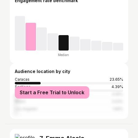
Engagement rate benchmark
Median
Audience location by city
Caracas
23.65%
Santiago
4.39%
Start a Free Trial to Unlock
Lima
4.05%
Miami
2.03%
Los Angeles
1.69%