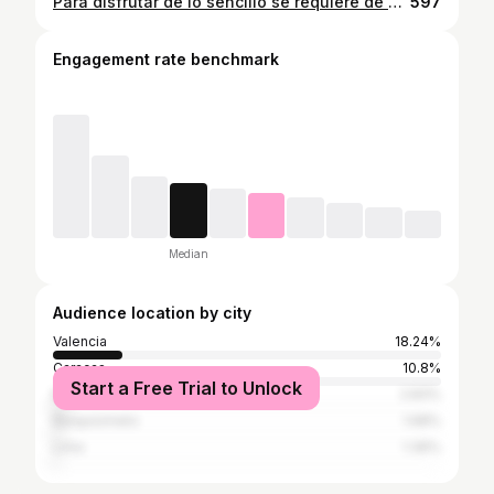
Para disfrutar de lo sencillo se requiere de cierta altura❣️⛰
597
Engagement rate benchmark
Median
Audience location by city
Valencia
18.24%
Caracas
10.8%
Start a Free Trial to Unlock
Maracaibo
2.83%
Barquisimeto
1.68%
Lima
1.36%