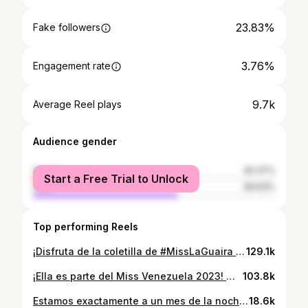
23.83%
Fake followers
3.76%
Engagement rate
9.7k
Average Reel plays
Audience gender
female
40.37%
Start a Free Trial to Unlock
male
59.63%
Top performing Reels
¡Disfruta de la coletilla de #MissLaGuaira @gracielaaltuve! 🔹 Donde su elegancia y dinamismo cobran vida con los tejidos fluidos que dan movimiento y pureza a su coletilla. Un espectáculo visual que refleja la esencia radiante de la belleza de Miss La Guaira 🇻🇪💎 ¿Es Graciela tu favorita para ganar la corona del Miss Venezuela 2023? 👑 📹 Video: @callmjeff 📸 Fotografía/Producción: @victorguillenph 💪 Asistencia: @guillermejias @dani_monta 💭 Dirección Creativa: @victorguillenph @richardhenriquez_ @callmjeff 🫳🏻 Posado y proyección: @richardhenriquez_ 💄👩🏻‍🦰 Maquillaje y estilismo: @willmakeupg 💁🏻 Fashion stylist: @alexandermateran 👗 Vestuario: @guillemdesigner 💍 Accesorios: @vivianeguenoun #MissVenezuela #MissVenezuela2023 #GracielaAltuve #coletillas
129.1k
¡Ella es parte del Miss Venezuela 2023! 👑 Hoy 𝗚𝗿𝗮𝗰𝗶𝗲𝗹𝗮 𝗔𝗹𝘁𝘂𝘃𝗲 @gracielaaltuve se convierte en candidata oficial del Miss Venezuela 2023, tras haber superado las diferentes áreas de valoración durante la #EvaluaciónPresencialIntegral 💪. ¡Muchas felicidades! 🙌🏻👏🏻 ¡Menciónale tus felicitaciones y cuéntanos qué te gustaría conocer de @gracielaaltuve 👇🏻! 📸 Fotógrafo de la EPI: @victorguillenph 🖥️ Edición: @gabrielailustra @callmjeff #MissVenezuela #MissVenezuela2023 #EPI #Candidatas #CandidatasOficiales #EPI2023 #TemporadaDeLaBelleza
103.8k
Estamos exactamente a un mes de la noche más linda del año 👑 🇻🇪. Comienza la cuenta regresiva para el 7 de diciembre⌛️ @missvenezuela Han sido meses de mucha preparación, aprendizajes, evolución, de esfuerzo y constancia para cumplir nuestros propósitos y sueños✨... Y así seguiremos; disfrutando y construyendo el presente para un maravilloso futuro 🇻🇪 GRACIAS a todos los que comparten conmigo este mágico camino♥️ . #MissVenezuela2023 #MissLaguaira #misslaguaira2023 #Missvenezuela
18.6k