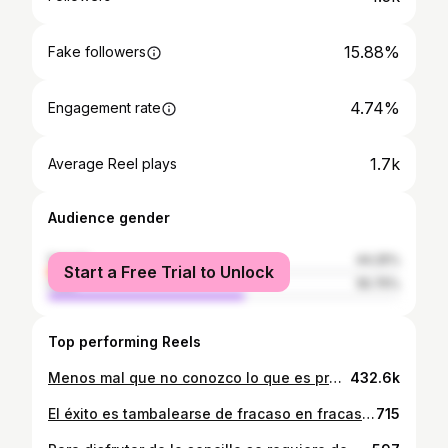
15.88%
Fake followers
4.74%
Engagement rate
1.7k
Average Reel plays
Audience gender
female
44.25%
Start a Free Trial to Unlock
male
55.75%
Top performing Reels
Menos mal que no conozco lo que es presión social🤣 #venezuela #caracas #girlcontent
432.6k
El éxito es tambalearse de fracaso en fracaso sin perder el entusiasmo❣️ -Winston Churchill
715