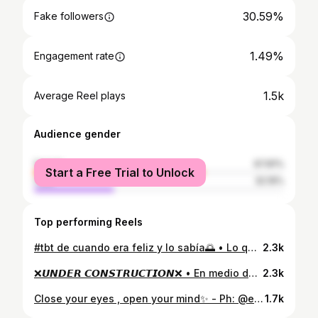
30.59%
Fake followers
1.49%
Engagement rate
1.5k
Average Reel plays
Audience gender
female
67.81%
Start a Free Trial to Unlock
male
32.19%
Top performing Reels
#tbt de cuando era feliz y lo sabía🌅 • Lo que más detesto de la cuarentena es que ahora mis días se basan en recordar cómo era la vida sin 🦠 • • #tb #summer #model #venezuela #pool #photooftheday #summervibes #sunnyday #beach #beachday #sunny #margarita
2.3k
❌𝙐𝙉𝘿𝙀𝙍 𝘾𝙊𝙉𝙎𝙏𝙍𝙐𝘾𝙏𝙄𝙊𝙉❌ • En medio de un semestre online (muy estresante), decidí no hacer nada por un día y tomarme unas foticos📸 También jugué un poco con la edición ¿Qué les parece? PD: en realidad terminé haciendo todos los trabajos en la noche #collegelifesucks • #model #modelshoot #venezuela #blackgirlmagic #afrogirl #homephotos #quarantine #staysafe
2.3k
Close your eyes , open your mind✨ - Ph: @eliezer.herrera • Quedé enamorada del resultado de estas fotos. Poco a poco les iré mostrando las demás🔥 • #photography #edition #photoedit #model #caracas #venezuela #skyphotography #cielo #blackgirlmagic #berrycurly #picoftheday #editorialshoot #africanize
1.7k