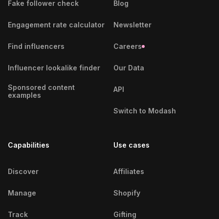
Fake follower check
Blog
Cape Town Beauty Influencers
Engagement rate calculator
Newsletter
Casablanca Beauty Influencers
Find influencers
Careers
Cebu City Beauty Influencers
Influencer lookalike finder
Our Data
Chennai Beauty Influencers
Sponsored content
API
examples
Chicago Beauty Influencers
Switch to Modash
Chihuahua Beauty Influencers
Capabilities
Use cases
Coimbatore Beauty Influencers
Córdoba Beauty Influencers
Discover
Affiliates
Cuttack Beauty Influencers
Manage
Shopify
Dakar Beauty Influencers
Track
Gifting