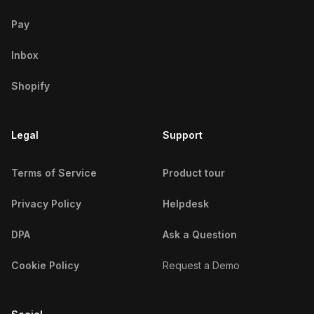
Dar ES Salaam Beauty
Pay
Influencers
Inbox
Delhi Beauty Influencers
Shopify
Denver Beauty Influencers
Legal
Detroit Beauty Influencers
Support
Dhaka Beauty Influencers
Terms of Service
Product tour
Doha Beauty Influencers
Privacy Policy
Helpdesk
Dubai Beauty Influencers
DPA
Ask a Question
Dublin Beauty Influencers
Cookie Policy
Request a Demo
Durban Beauty Influencers