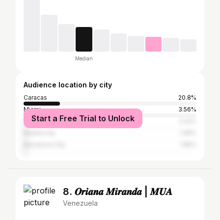
Median
Audience location by city
Caracas
20.8%
Miami
3.56%
Start a Free Trial to Unlock
Valencia
2.42%
Madrid city
1.99%
Barcelona City
1.85%
8. 𝑶𝒓𝒊𝒂𝒏𝒂 𝑴𝒊𝒓𝒂𝒏𝒅𝒂 | 𝑴𝑼𝑨
Venezuela