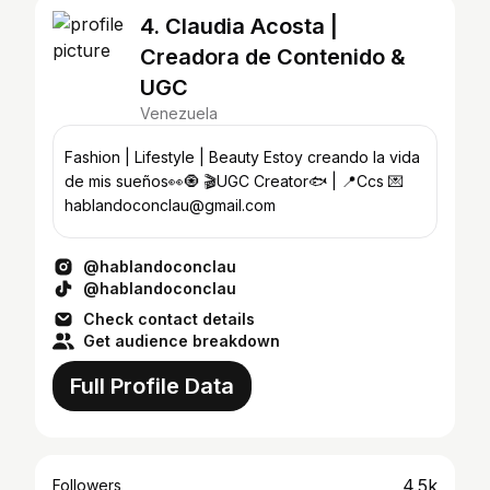
4. Claudia Acosta |
Creadora de Contenido &
UGC
Venezuela
Fashion | Lifestyle | Beauty Estoy creando la vida
de mis sueños👀🧿 🎬UGC Creator🐟 | 📍Ccs 💌
hablandoconclau@gmail.com
@hablandoconclau
@hablandoconclau
Check contact details
Get audience breakdown
Full Profile Data
4.5k
Followers