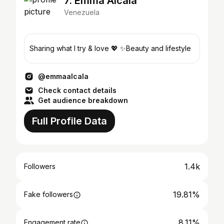
7. Emma Alcala
Venezuela
Sharing what I try & love 💖 ✨Beauty and lifestyle
@emmaalcala
Check contact details
Get audience breakdown
Full Profile Data
1.4k
Followers
19.81%
Fake followers
8.11%
Engagement rate