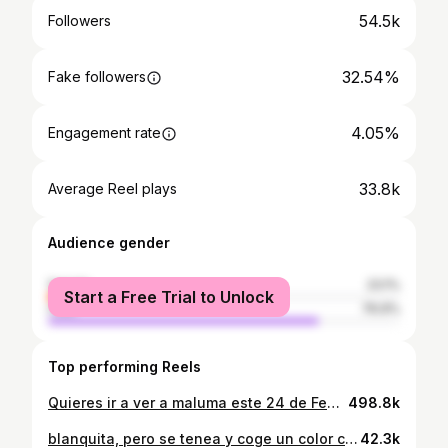
54.5k
Followers
32.54%
Fake followers
4.05%
Engagement rate
33.8k
Average Reel plays
Audience gender
female
23.1%
Start a Free Trial to Unlock
male
76.9%
Top performing Reels
Quieres ir a ver a maluma este 24 de Febrero en su #DonJuanTour?🇻🇪😍 Tenemos una dinámica para ti Regalaremos 2 entradas a 1 persona🥳: 1️⃣ S€gu!r a @invershow @mitickera @tuandamio21 @nyki.nicole @tinafresa 2️⃣haz el trend #segunquien y súbelo a tu historia (etiquetándonos y no puede ser en mejores amigos, debe ser historia pública) 3️⃣Dale like a este post, y deja un comentario mencionando a 1 amigo! (Haré un live el 14/02 dando resultad*s)
498.8k
blanquita, pero se tenea y coge un color canela 🤎🥥🦐🧜🏽‍♀️✨
42.3k