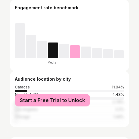
Engagement rate benchmark
Median
Audience location by city
Caracas
11.04%
New York City
4.43%
Start a Free Trial to Unlock
Atlanta
2.78%
Los Angeles
2.2%
Chicago
1.49%