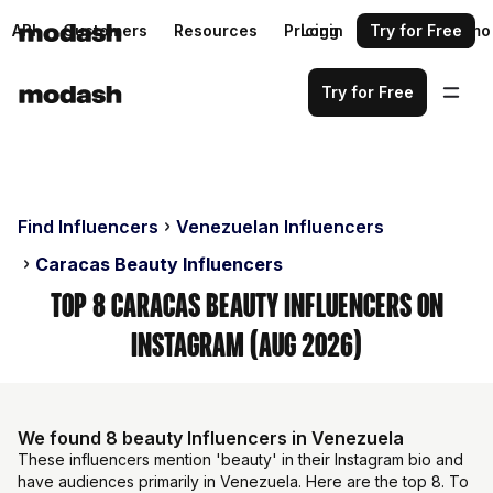
API
Customers
Resources
Pricing
Login
Request a demo
Try for Free
Try for Free
Find Influencers
Venezuelan Influencers
Caracas Beauty Influencers
Top 8 Caracas Beauty Influencers on
Instagram (Aug 2026)
We found 8 beauty Influencers in Venezuela
These influencers mention 'beauty' in their Instagram bio and
have audiences primarily in Venezuela. Here are the top 8. To