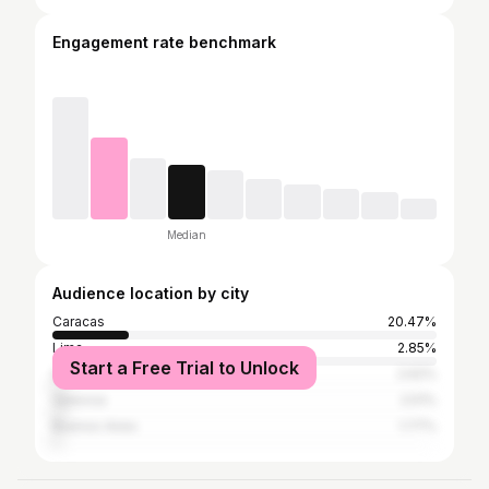
Engagement rate benchmark
Median
Audience location by city
Caracas
20.47%
Lima
2.85%
Start a Free Trial to Unlock
Santiago
2.62%
Valencia
2.51%
Buenos Aires
1.77%