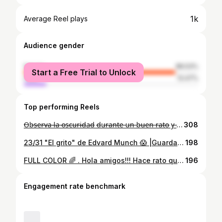
1k
Average Reel plays
Audience gender
female
86.53%
Start a Free Trial to Unlock
male
13.47%
Top performing Reels
O̶b̶s̶e̶r̶v̶a̶ l̶a̶ o̶s̶c̶u̶r̶i̶d̶a̶d̶ d̶u̶r̶a̶n̶t̶e̶ u̶n̶ b̶u̶e̶n̶ r̶a̶t̶o̶ y̶ f̶i̶n̶a̶l̶m̶e̶n̶t̶e̶ v̶e̶r̶á̶s̶ l̶o̶ q̶u̶e̶ h̶a̶y̶ e̶n̶ e̶l̶l̶a̶. // #beatinestween 👻💜🧡 . 𝗦𝗶 𝗴𝘂𝗮𝗿𝗱𝗮𝘀 𝗲𝘀𝘁𝗲 𝗽𝗼𝘀𝘁 𝗺𝗲 𝗮𝗽𝗼𝘆𝗮𝗿𝗶́𝗮𝘀 𝘂𝗻 𝗺𝗼𝗻𝘁𝗼́𝗻 🎃🕷️ Hola amigos!! Hoy les traigo mi propuesta para la dinámica de Halloween de #beatinestween espero que les guste tanto como a mí jiji. Luego les subiré un #reels para que vean cómo lo realicé 😝🔪 . Estoy súper emocionada porque todos los que se vienen para octubre son así, y como ya saben son mis maquillajes favs 🔪🔪🔝🔝🔝 . . Déjame saber en los comentarios si te da grima o miedo porque ese es el objetivo JAJAJA 🤠 . . #halloween #fxmakeup #sfxmakeup #halloweenmakeup #fx #ccs #makeupideas #halloween2021 #octubre #octubre2021 #MUA #muaccs #muavzla #vzla #maquillajeartistico
308
23/31 "El grito" de Edvard Munch 😱 |Guarda y comparte si te gustó 🎨🖼️ . Me dijeron artístico y recreé una obra de arte. 😎😎 Al ver en la encuesta que querían un maquillaje artístico esta mañana se me ocurrió hacer algo diferente para los últimos días, y esta pintura me gusta mucho y me parece muy curiosa . Fué extraño pero divertido hacer esta foto JAJAJA me tomó una hora en total hacer el maquillaje. Básicamente lo que hice fué cambiar un pocos mis rasgos y simular los trazos de pintura con maquillaje . El Grito' es una de las obras más representativas del movimiento Expresionista y uno de los trabajos más famosos de Edvard Munch (1863 - 1944) El objetivo de Edvard Munch era representar al hombre moderno en una situación de desesperación. El escenario en el que está ambientado el cuadro pertenece a Oslo. . #scream ##edvardmunch #artevenezuela #artisofinstagram #obradearte #arteccs #artisticmakeup #artgallery #soymuavzla #muaccs #muavzla #31daysofhalloween #spookyseason #spookytalent #spooky #maquillajeartistico #maquilladoresvenezuela #muaccs #caracas #caracterizacion
198
FULL COLOR 🌈 . Hola amigos!!! Hace rato que no me hacía un look full color 🌈 de estos que me encantan, así que espero que les guste. 😄❤ . En este caso realicé un encapsulado con mi paleta fiel de @salome.makeupoficial 😍😍😍 . . Edición: @_chuchialvarez_ 📌❤
196
Engagement rate benchmark