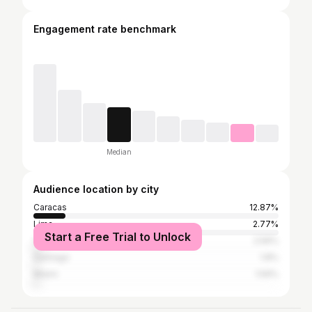
Engagement rate benchmark
Median
Audience location by city
Caracas
12.87%
Lima
2.77%
Start a Free Trial to Unlock
Valencia
2.56%
Santiago
1.8%
Miami
1.59%