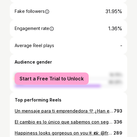
31.95%
Fake followers
1.36%
Engagement rate
-
Average Reel plays
Audience gender
female
19.75%
Start a Free Trial to Unlock
male
80.25%
Top performing Reels
Un mensaje para ti emprendedora 💜 ¿Han escuchado el dicho que dice “Eres el promedio de las 5 personas que te rodean”? 🤔 ¡Pues es totalmente cierto! Conocer y conectar con personas nos puedes abrir muchas puertas 🚪 que aún ni nos podemos imaginar. Así nos sucedió a nosotras, hemos logrado una alianza fructífera y todo desde charlas y cafés ☕️ Tú también puedes tener la oportunidad de cruzarte con personas con tanto potencial como tú ✨ ¡Te invitamos a nuestro evento CRÉATE! 💜 Un evento diseñado para establecer conexión, alianzas estratégicas y por supuesto café, ☕️ dirigido a empresarias con el fin de hacer una red de apoyo en el mundo de los negocios. ¡Vive un día con personas emprendedoras como tú, aprende de sus experiencias y sobre todo sé tú misma! ⚡️ comenta el emoji “💜” y con gusto te enviaremos toda la información 💌👇🏻
793
El cambio es lo único que sabemos con seguridad. Ph: @franklinpuentess_ 💗
336
Happiness looks gorgeous on you☀️ 📸: @franklinpuentess_
289