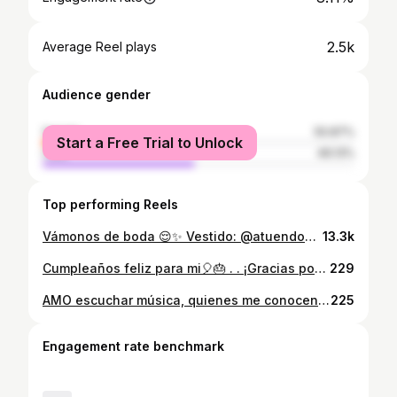
2.5k
Average Reel plays
Audience gender
female
50.87%
Start a Free Trial to Unlock
male
49.13%
Top performing Reels
Vámonos de boda 😌✨ Vestido: @atuendos.boutique.ve Tan: @bodytan_ Accesorios: @luminsvzla #wedding #dress #party #outfit #ccs
13.3k
Cumpleaños feliz para mi🎈🎂 . . ¡Gracias por tanto!
229
AMO escuchar música, quienes me conocen saben que escucho música para TODO sobre todo cuando me estoy arreglando para salir🙌🏼 Así que este #grwm de #viernesyelcuerpolosabe va acompañado de una canción que tuve MAL PEGADA POR DÍAS😌 #lokera @rauwalejandro Outfit: @sheinofficial #outfit #makeup #nightout # ccs
225
Engagement rate benchmark