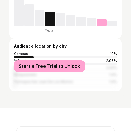
Median
Audience location by city
Caracas
19%
Valencia
2.96%
Start a Free Trial to Unlock
Miami
2.02%
Barquisimeto
1.4%
Parroquia San Juan De Los Morros
1.4%