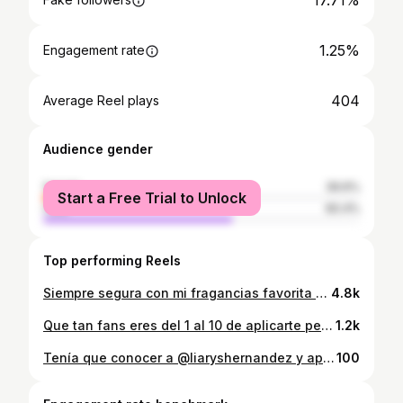
17.71%
1.25%
Engagement rate
404
Average Reel plays
Audience gender
female
39.6%
Start a Free Trial to Unlock
male
60.4%
Top performing Reels
Siempre segura con mi fragancias favorita del momento ✨😍 de @kimbeautyoficial @mundototal_ve Pregúntale a donde puedes conseguirlas a nivel nacional! Te gusto el video ? #YoSoykBFan
4.8k
Que tan fans eres del 1 al 10 de aplicarte perfume ? Mis perfumes favoritos del momento de la recién línea de perfumes de la marca de @kimbeautyoficial @mundototal_ve #YoSoyKBFan Y tu ya los probaste? • • • • #reels #reelsinstagram #instagram #venezuela🇻🇪 #perfect #latinoamerica #love
1.2k
Tenía que conocer a @liaryshernandez y aprovechar de tomarme una foto con ella muchas gracias hermosa! Una barbie 💓💕 liah Desliza ➡️
100