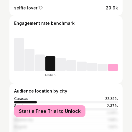
selfie lover 💘
29.9k
Engagement rate benchmark
Median
Audience location by city
Caracas
22.35%
Santiago
2.37%
Start a Free Trial to Unlock
Valencia
2.09%
Madrid city
1.98%
Bogotá
1.92%