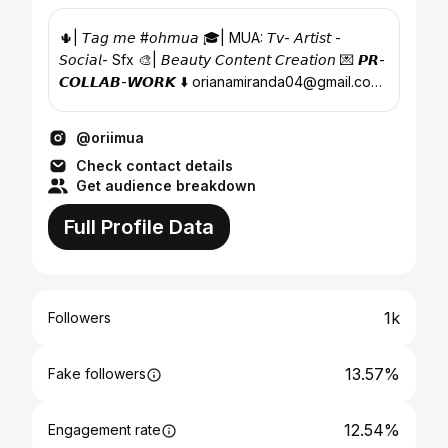
🌵| 𝘛𝘢𝘨 𝘮𝘦 #𝘰𝘩𝘮𝘶𝘢 🎓| MUA: 𝘛𝘷- 𝘈𝘳𝘵𝘪𝘴𝘵 -
𝘚𝘰𝘤𝘪𝘢𝘭- Sfx 🎨| 𝘉𝘦𝘢𝘶𝘵𝘺 𝘊𝘰𝘯𝘵𝘦𝘯𝘵 𝘊𝘳𝘦𝘢𝘵𝘪𝘰𝘯 💌 𝙋𝙍-
𝘾𝙊𝙇𝙇𝘼𝘽-𝙒𝙊𝙍𝙆 ⬇️ orianamiranda04@gmail.com
🇻🇪| 𝘊𝘢𝘳𝘢�...
@oriimua
Check contact details
Get audience breakdown
Full Profile Data
1k
Followers
13.57%
Fake followers
12.54%
Engagement rate