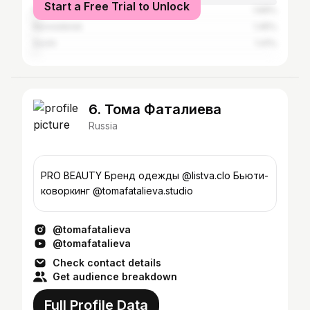
Start a Free Trial to Unlock
Krasnodar
1.69%
Novosibirsk
1.45%
Sochi
1.41%
6. Тома Фаталиева
Russia
PRO BEAUTY Бренд одежды @listva.clo Бьюти-
коворкинг @tomafatalieva.studio
@tomafatalieva
@tomafatalieva
Check contact details
Get audience breakdown
Full Profile Data