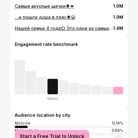
Самые вкусные щечки🐥💋
1.9M
…и пошла душа в пляс🐥😂
1.9M
Нашей семье 4 года💞 Это одни из самых ярких мгновений за этот период, которые хочется оставить на память здесь🫶🏻 И спасибо вам, что уже столько лет смотрите и дарите тепло🥰
1.4M
Engagement rate benchmark
Median
Audience location by city
Moscow
12.19%
Makhachkala
5.69%
Start a Free Trial to Unlock
Baku
4.6%