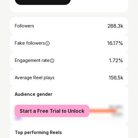
288.3k
Followers
16.17%
Fake followers
1.72%
Engagement rate
156.5k
Average Reel plays
Audience gender
female
94.46%
Start a Free Trial to Unlock
male
5.54%
Top performing Reels