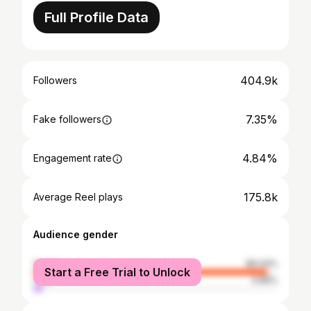
Full Profile Data
404.9k
Followers
7.35%
Fake followers
4.84%
Engagement rate
175.8k
Average Reel plays
Audience gender
female
96.04%
Start a Free Trial to Unlock
male
3.96%