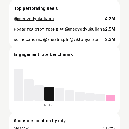
Top performing Reels
@medvedyukuliana
4.2M
нравится этот тренд 💔 @medvedyukuliana
2.5M
кот в сапогах @krisstin.ph @viktoriya_s.a_
2.3M
Engagement rate benchmark
Median
Audience location by city
Moscow
10.72%