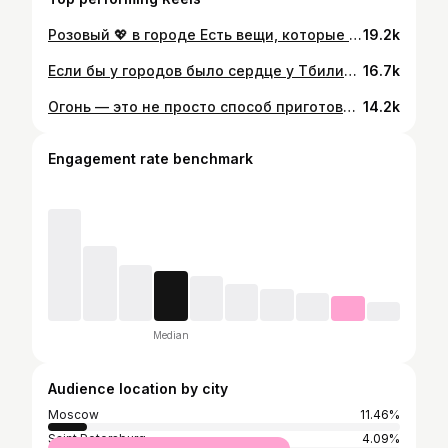
Розовый 💖 в городе Есть вещи, которые не просто дополняют образ, именно они задают настроение всему дню. Эти розовые тапочки именно такие. Лёгкие, удобные и удивительно стильные в своей простоте. В них хочется замедлиться, идти по солнечным улицам, ловить летний ветер и просто наслаждаться моментом. Нежный розовый оттенок красиво освежает любые образы — от льняных комплектов до привычных джинсов и платьев и самое главное — это тот редкий случай, когда комфорт и эстетика идеально совпадают. Лето любит такие детали. 💕 #летнийстиль #розовый #образы #лето2026 #streetstyle
19.2k
Если бы у городов было сердце у Тбилиси оно билось бы именно здесь. ❤️ Старый Тбилиси место, ради которого уже стоит купить билет. Узкие улочки, легендарные резные балконы, яркие фасады, атмосферные дворики и виды, от которых замираешь на секунду. И самое удивительное — это не музей под открытым небом, а живой город с характером: рядом с историческими домами стильные кафе, винные бары, дизайнерские пространства и знаменитые серные бани. А ещё именно здесь, в центре столицы, находится настоящий водопад, редкость, которой почти нигде нет. Сюда приезжают за эмоциями: вкусной едой, красивой архитектурой, теплом людей и тем самым чувством свободы, которое остаётся внутри надолго. Тбилиси не просто нравится. Тбилиси влюбляет. ❤️ Кто бы хотел потеряться в этих улицах хотя бы на один день?
16.7k
Огонь — это не просто способ приготовления. В GEBO это основа всей философии вкуса 🔥 Северная еда на огне с японским акцентом, концепция, которая раскрывает продукт таким, какой он есть на самом деле. Без лишнего. Без перегруженности. Только чистый вкус, сезонность и внимание к деталям. Северная кухня здесь отвечает за природность и честность вкуса. Японский акцент — за дисциплину, точность и чистые техники. Именно поэтому каждое сочетание ощущается очень цельным и продуманным. Огонь здесь становится той самой эмоцией, которую невозможно заменить ни одной современной техникой. Потому что это самый древний способ приготовления еды, знакомый человеку ещё задолго до появления кухонь и рецептов.
14.2k
Engagement rate benchmark
Median
Audience location by city
Moscow
11.46%
Saint Petersburg
4.09%