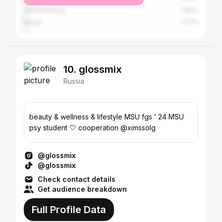
Yekaterinburg
1.62%
Kazan
1.57%
10. glossmix
Russia
beauty & wellness & lifestyle MSU fgs ‘ 24 MSU
psy student 🤍 cooperation @ximssolg
@glossmix
@glossmix
Check contact details
Get audience breakdown
Full Profile Data