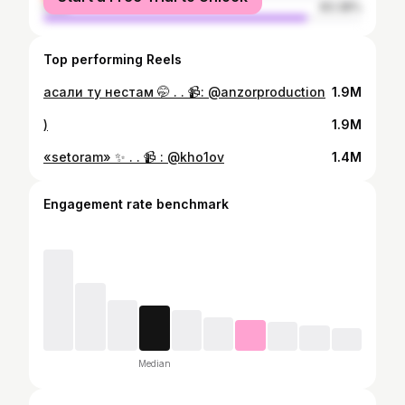
male
83.38%
Top performing Reels
асали ту нестам 🤭 . . 📹: @anzorproduction
1.9M
)
1.9M
«setoram» ✨ . . 📹 : @kho1ov
1.4M
Engagement rate benchmark
Median