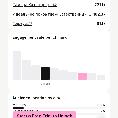
Тамара Катастрофа 😂
231.1k
Идеальное покрытие🔥 Естественный финиш, хорошая кроющая способность, не сушит, spf 50, сменный блок 😱 то есть вы покупаете сразу 2шт - это все кушон THIM luminous skin У меня оттенок 25
102.3k
Горжусь🤍
91.1k
Engagement rate benchmark
Median
Audience location by city
Moscow
11.9%
Saint Petersburg
9.32%
Start a Free Trial to Unlock
Krasnodar
1.71%