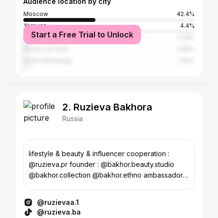
Audience location by city
Moscow
42.4%
Yerevan
4.4%
Start a Free Trial to Unlock
Krasnodar
2.24%
Rostov-on-Don
2.06%
Saint Petersburg
1.62%
2. Ruzieva Bakhora
Russia
lifestyle & beauty & influencer cooperation :
@ruzieva.pr founder : @bakhor.beauty.studio
@bakhor.collection @bakhor.ethno ambassador :
@raupovmag
@ruzievaa.1
@ruzieva.ba