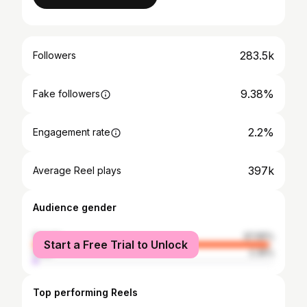
283.5k
Followers
9.38%
Fake followers
2.2%
Engagement rate
397k
Average Reel plays
Audience gender
female
97.65%
Start a Free Trial to Unlock
male
2.35%
Top performing Reels