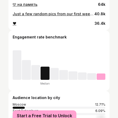
🩵 на память
64k
Just a few random pics from our first week in Dubai 🌌
40.8k
❤️
36.4k
Engagement rate benchmark
Median
Audience location by city
Moscow
12.71%
Saint Petersburg
6.09%
Start a Free Trial to Unlock
Kyiv
2.19%