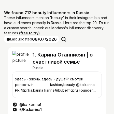
We found 712 beauty Influencers in Russia
These influencers mention 'beauty' in their Instagram bio and
have audiences primarily in Russia. Here are the top 20. To run
a custom search, check out Modash's influencer discovery
features
(free to try)
.
08/07/2026
Last updated
1. Карина Оганнисян | о
счастливой семье
Russia
здесь - жизнь. здесь - душа💛 смотри
репосты✨ ———— fashion/beauty @ka.karina
PR @pr.ka.karina karina@bubelmgt.ru Founder
@gevorkova_bh
@ka.karina1
@Ka.karina1