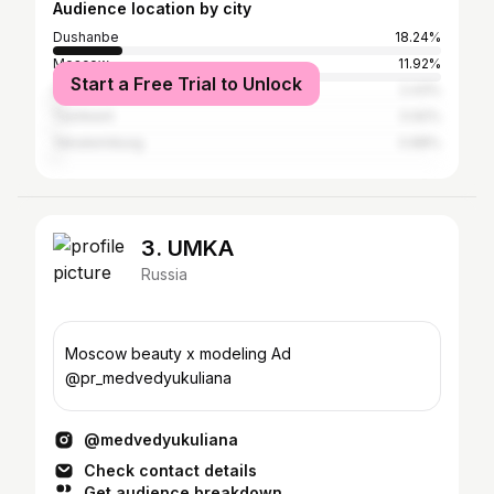
Audience location by city
Dushanbe
18.24%
Moscow
11.92%
Start a Free Trial to Unlock
Saint Petersburg
2.43%
Tashkent
0.92%
Yekaterinburg
0.88%
3. UMKA
Russia
Moscow beauty x modeling Ad
@pr_medvedyukuliana
@medvedyukuliana
Check contact details
Get audience breakdown