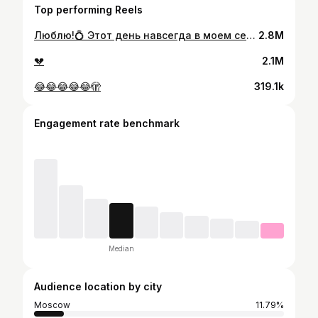
Top performing Reels
Люблю!💍 Этот день навсегда в моем сердечке! Все подробности в тгк: записки анечки
2.8M
💔
2.1M
😂😂😂😂😂🫣
319.1k
Engagement rate benchmark
Median
Audience location by city
Moscow
11.79%