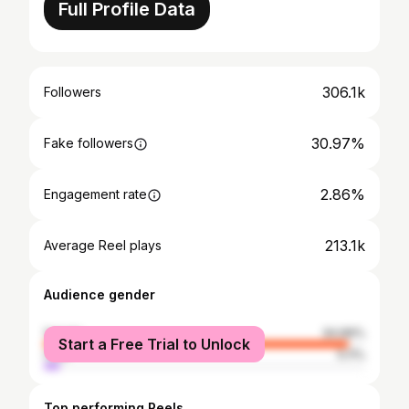
Full Profile Data
306.1k
Followers
30.97%
Fake followers
2.86%
Engagement rate
213.1k
Average Reel plays
Audience gender
female
94.89%
Start a Free Trial to Unlock
male
5.11%
Top performing Reels