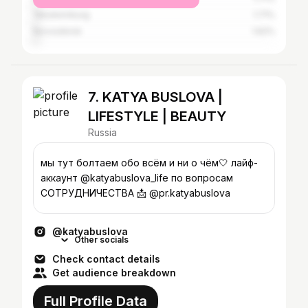
Yekaterinburg
1.71%
Novosibirsk
1.62%
7. KATYA BUSLOVA |
LIFESTYLE | BEAUTY
Russia
мы тут болтаем обо всём и ни о чём🤍 лайф-
аккаунт @katyabuslova_life по вопросам
СОТРУДНИЧЕСТВА 📩 @pr.katyabuslova
@katyabuslova
Other socials
Check contact details
Get audience breakdown
Full Profile Data