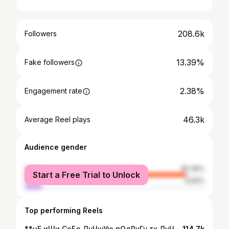
208.6k
Followers
13.39%
Fake followers
2.38%
Engagement rate
46.3k
Average Reel plays
Audience gender
female
90.36%
Start a Free Trial to Unlock
male
9.64%
Top performing Reels
**нЕ иЩи СеБе ЛуЧшУю пОдРуГу,тк ЛуЧшАя уЖе мОя**
114.7k