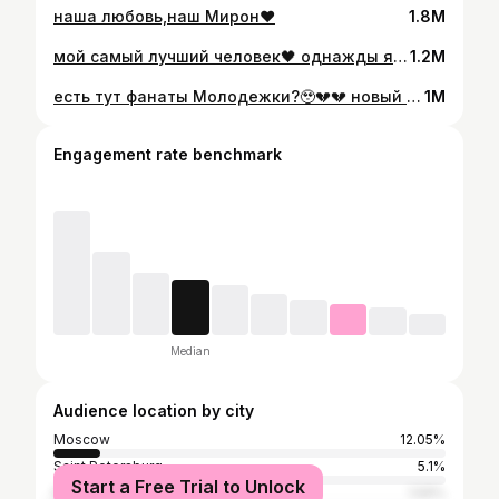
наша любовь,наш Мирон♥️
1.8M
мой самый лучший человек🖤 однажды я согласилась просто сходить с тобой в кино и это было лучшее решение за мою жизнь) люблю тебя!
1.2M
есть тут фанаты Молодежки?🥹💔💔 новый сезон же вышел,смотрите? мы да! такая ностальгия прям! @katyabuslova - лайфстайл,бьюти и материнство🤍
1M
Engagement rate benchmark
Median
Audience location by city
Moscow
12.05%
Saint Petersburg
5.1%
Start a Free Trial to Unlock
Rostov-on-Don
1.59%