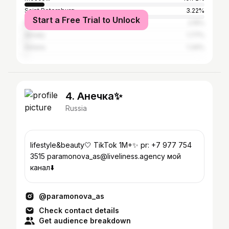
Saint Petersburg
3.22%
Start a Free Trial to Unlock
Kyiv
2.15%
Almaty
1.77%
Astana
1.34%
4. Анечка✨
Russia
lifestyle&beauty🤍 TikTok 1M+✨ pr: +7 977 754
3515 paramonova_as@liveliness.agency мой
канал⬇️
@paramonova_as
Check contact details
Get audience breakdown