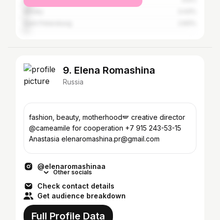
Almaty
3.43%
Saint Petersburg
2.83%
9. Elena Romashina
Russia
fashion, beauty, motherhood🪽 creative director
@cameamile for cooperation +7 915 243-53-15
Anastasia elenaromashina.pr@gmail.com
@elenaromashinaa
Other socials
Check contact details
Get audience breakdown
Full Profile Data