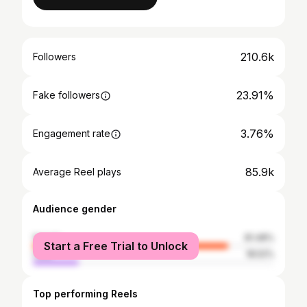
210.6k
Followers
23.91%
Fake followers
3.76%
Engagement rate
85.9k
Average Reel plays
Audience gender
female
81.48%
Start a Free Trial to Unlock
male
18.52%
Top performing Reels