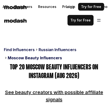
API
Customers
Resources
Pricing
Login
Request a demo
Try for Free
Try for Free
Find Influencers
Russian Influencers
Moscow Beauty Influencers
Top 20 Moscow Beauty Influencers on
Instagram (Aug 2026)
See beauty creators with possible affiliate
signals