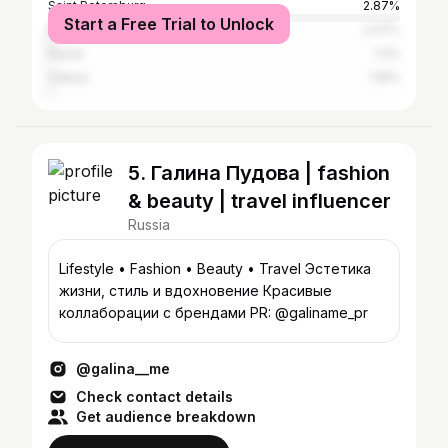
Saint Petersburg
2.87%
Start a Free Trial to Unlock
Minsk
2.47%
Kazan
1.2%
Odesa
1.16%
5. Галина Пудова | fashion
& beauty | travel influencer
Russia
Lifestyle • Fashion • Beauty • Travel Эстетика
жизни, стиль и вдохновение Красивые
коллаборации с брендами PR: @galiname_pr
@galina__me
Check contact details
Get audience breakdown