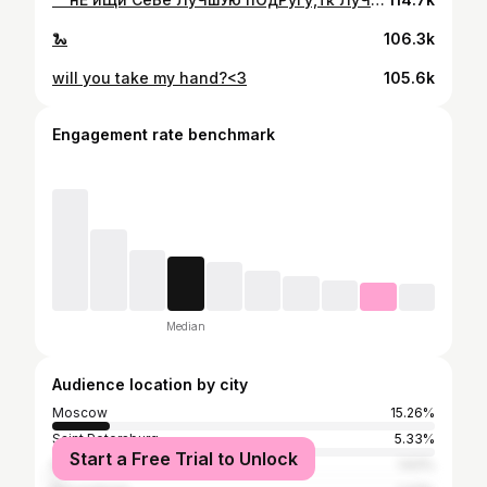
🐍
106.3k
will you take my hand?<3
105.6k
Engagement rate benchmark
Median
Audience location by city
Moscow
15.26%
Saint Petersburg
5.33%
Start a Free Trial to Unlock
Kyiv
1.63%