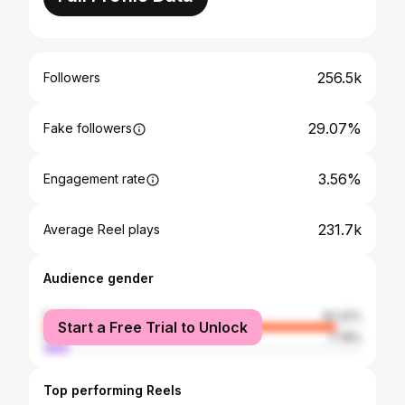
256.5k
Followers
29.07%
Fake followers
3.56%
Engagement rate
231.7k
Average Reel plays
Audience gender
female
92.22%
Start a Free Trial to Unlock
male
7.78%
Top performing Reels