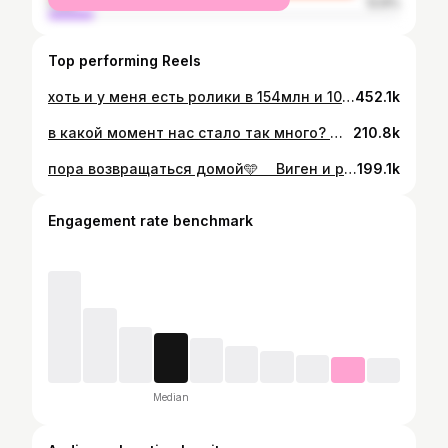
male
12.6%
Top performing Reels
хоть и у меня есть ролики в 154млн и 105 млн, но этот в 33млн самый любимый… ⠀ буквально за несколько дней он принес мне ≈150 тыс русскоговорящих живых подписчиков и это было реально шоком для всех нас (и не только нас😁) ⠀ и я не считаю его просто залетным рилсом… ⠀ я считаю его подарком свыше, потому что качественно залетевший рилс, который сделал из моего блога практически х3 за несколько дней - это такаааая редкость🥺 ⠀ ну и если все же отбросить цифры и статистику - любимый он, потому что настоящий, не наигранный, он из жизни и он о реальной любви❤️
452.1k
в какой момент нас стало так много? же было двое😂
210.8k
пора возвращаться домой🩵 ⠀ Виген и родные, как всегда, встретили меня до слез красиво🥹 ⠀ благодарю жизнь за эти душевные и настоящие моменты, благодаря которым понимаешь - ты богатый человек🙏🏽 ⠀ *оригинальное видео можете посмотреть в тг канале, там до слез💔🥺 ссылка в шапке профиля
199.1k
Engagement rate benchmark
Median