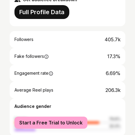
Full Profile Data
405.7k
Followers
17.3%
Fake followers
6.69%
Engagement rate
206.3k
Average Reel plays
Audience gender
female
79.6%
Start a Free Trial to Unlock
male
20.4%