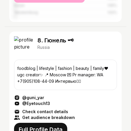
Kazan
1.55%
Yekaterinburg
1.52%
8. Гюнель 🗝
Russia
foodblog | lifestyle | fashion | beauty | family❤️
ugc creator✨ 📍 Моscow 💌 Pr manager: WA
+7(905)108-44-09 Интервью👇🏻
@guni_yar
@Eyetouch13
Check contact details
Get audience breakdown
Full Profile Data