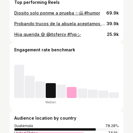
Top performing Reels
Diosito solo ponme a prueba ✨🤗 #humor
69.9k
Probando trucos de la abuela aceptamos recomendaciones. 🥹❤️‍🩹 (Nuestro gato se escapa y molesta a los vecinos😭) #gatos
39.9k
Hija querida 😅 @itsfercy #fypシ
25.9k
Engagement rate benchmark
Median
Audience location by country
Guatemala
78.28%
United States
7.53%