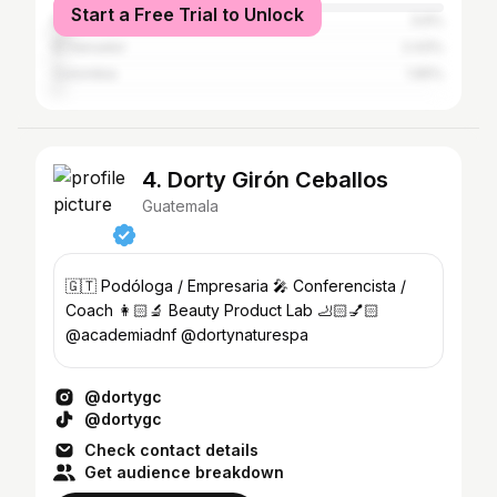
Start a Free Trial to Unlock
Mexico
3.6%
El Salvador
2.43%
Colombia
1.65%
4. Dorty Girón Ceballos
Guatemala
🇬🇹 Podóloga / Empresaria 🎤 Conferencista /
Coach 👩🏻‍🔬 Beauty Product Lab 🦶🏻💅🏻
@academiadnf @dortynaturespa
@dortygc
@dortygc
Check contact details
Get audience breakdown