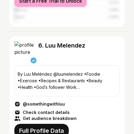
Start a Free Trial to Unlock
Colombia
2.53%
Mexico
2.48%
Spain
0.58%
6. Luu Melendez
By Luu Meléndez @luumelendez •Foodie
•Exercise •Recipes & Restaurants •Beauty
•Health •God’s follower Work
@somethingsweetgt
@somethingwithluu
Check contact details
Get audience breakdown
Full Profile Data