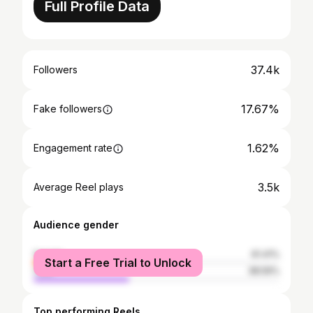
Full Profile Data
37.4k
Followers
17.67%
Fake followers
1.62%
Engagement rate
3.5k
Average Reel plays
Audience gender
female
61.41%
Start a Free Trial to Unlock
male
38.59%
Top performing Reels