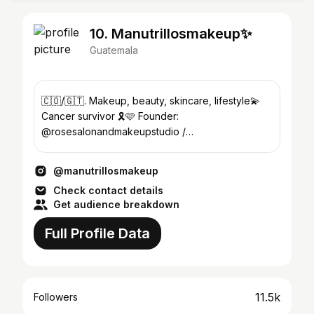
10. Manutrillosmakeup✨
Guatemala
🇨🇴/🇬🇹. Makeup, beauty, skincare, lifestyle💫
Cancer survivor 🎗️🩷 Founder:
@rosesalonandmakeupstudio /
@santanderbakery CITAS📲👇🏻
@manutrillosmakeup
Check contact details
Get audience breakdown
Full Profile Data
11.5k
Followers