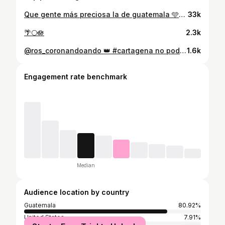
Que gente más preciosa la de guatemala 🩵🤍🩵 Siempre me inspiro en algo… y esque si así somos los chapines , bien trabajadores e inteligentes 🤭🏆 HOY POR SENTIRME INSPIRADA EN NUESTRA Gastronomía ES EL LANZAMIENTO DE UN NUEVO PRODUCTO QUE TE VA ENCANTAR 😍 Tengo que mostrárselos ya! Así que atentas a historias de @cabello_perfecto_deleon 🇬🇹🧴
33k
🌴🌕🪷
2.3k
@ros_coronandoando 👑 #cartagena no podía faltar ✨
1.6k
Engagement rate benchmark
Median
Audience location by country
Guatemala
80.92%
United States
7.91%