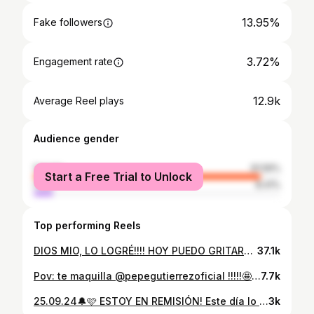
13.95%
Fake followers
3.72%
Engagement rate
12.9k
Average Reel plays
Audience gender
female
91.59%
Start a Free Trial to Unlock
male
8.41%
Top performing Reels
DIOS MIO, LO LOGRÉ!!!! HOY PUEDO GRITARLE AL MUNDO QUE VENCÍ EL CÁNCER!!!! 🩷🔔🎗️ toda la gloria a ti Señor!! sin ti yo no lo hubiera logrado!😭🙏🏻 A mis 28 años, he vuelto a renacer👼🏻. El cáncer llegó a mi vida cuando menos lo esperaba. Golpeó mi puerta y me dijo: hola, vengo a enseñarte muchas cosas que no estás entendiendo por las buenas. Te recibí, te lloré, te odié, luego te abracé y acepté y te pregunté de mil formas ¿por qué a mi? Le pedí a Dios, a la Virgen, a todos los Santos, Ángeles y Arcángeles que por favor me guiaran y me sostuvieran en este proceso. Qué doloroso fue el camino, me llegué a replantear mi vida entera, pero entendí el propósito de Dios de muchas formas y gracias a ello, pude llevar la enfermedad con la mayor paz en mi corazón. Definitivamente fue difícil pero no imposible. Me abracé muy fuerte en mi versión más vulnerable (sin cabello, con peluca, con turbante, sin cejas, sin pestañas, con cicatrices..) y me dije ¡TÚ PUEDES! Eres valiente, capaz, hermosa, admirable, ni esto ni nada te va a quedar grande. Y así fue, después de 7 meses de lucha, gané esta batalla. Gracias cáncer por esta enseñanza, pero aquí te entierro, te despido y por favor… por favorr no regreses nunca más! Adiós🍃🩷🎈
37.1k
Pov: te maquilla @pepegutierrezoficial !!!!!🤩😍💕 los sueños se hacen realidaaaaad!!! ✨✨ #Makeup #pepegutierrezoficial #Maquillaje #guatemala #mexico #makeupartist #tendencia #beauty #makeuplook #fyp #bridalmakeup #bridalmakeuplook
7.7k
25.09.24🔔🩷 ESTOY EN REMISIÓN! Este día lo vi tan lejano, que me parece mentira que por fin llegó! El 2024 me recibió con la prueba más difícil que he enfrentado a mis 28 años. El 29 de enero fui diagnosticada con cáncer de mama triple negativo, uno de los más agresivos que existe. Después de 2 biopsias, un catéter, 16 quimioterapias, 2 transfusiones de sangre, una mastectomía parcial, 15 radioterapias, miles de inyecciones y exámenes médicos, estoy totalmente limpia, no queda rastro de ninguna célula cancerígena. Mi cuerpo respondió 100% al tratamiento🥹🙏🏻. Le doy gracias a Dios por permitirme seguir con vida, por darme la fuerza que necesité para luchar. Él fue quien me sanó. Yo le abrí las puertas de mi corazón al Rey de Reyes y Él hizo el milagro. De rodillas a sus pies fueron derramadas muchas lágrimas… hace unos meses de tristeza y hoy de felicidad. Soy testimonio de su misericordia, mi Dios es fiel❤️‍🩹.
3k