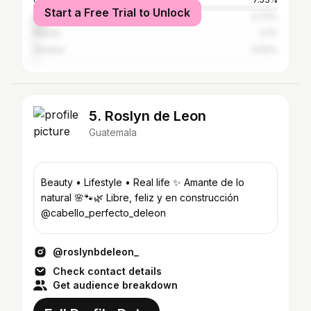
Start a Free Trial to Unlock
Mexico
4.73%
Russia
2.1%
Ukraine
0.53%
5. Roslyn de Leon
Guatemala
Beauty • Lifestyle • Real life ✨ Amante de lo
natural 🌸🐾🌿 Libre, feliz y en construcción
@cabello_perfecto_deleon
@roslynbdeleon_
Check contact details
Get audience breakdown