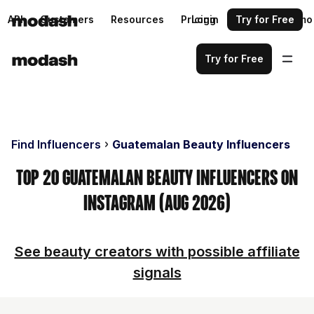
API
Customers
Resources
Pricing
Login
Request a demo
Try for Free
Try for Free
Find Influencers
Guatemalan Beauty Influencers
Top 20 Guatemalan Beauty Influencers on
Instagram (Aug 2026)
See beauty creators with possible affiliate
signals