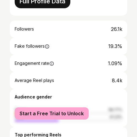
Full Profile Data
26.1k
Followers
19.3%
Fake followers
1.09%
Engagement rate
8.4k
Average Reel plays
Audience gender
female
58.77%
Start a Free Trial to Unlock
male
41.23%
Top performing Reels