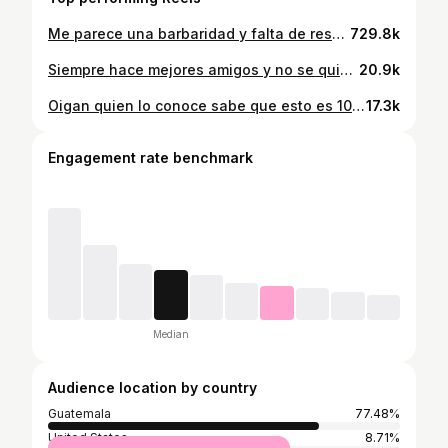
Me parece una barbaridad y falta de respeto esa pregunta después de todo 🥴😂 . . . #reels #humor #humordemadres #humorparamamás #mamásdeinstagram #maternidadreal #lifestyleblogger #postitfortheaesthetics#travelblogger#memesdemama #fashionblogger #guatemalablogger #guatemalalifestyle #fashioninspo
729.8k
Siempre hace mejores amigos y no se quiere ir… Dame mil horas mas me dice @exploraconjimmy 🤣 . . . #maternidadconhumor #maternidadreal #maternidadconsciente #maternidadsinfiltros #maternidadreal #reels #humor #humordemadres #humorparamamás#mamasdeinstagram #maternidadreal #momblogger #mommyblogger #humorparamamás #mamásdeinstagram #maternidadreal #lifestyleblogger #postitfortheaesthetics#travelblogger #alessagt16
20.9k
Oigan quien lo conoce sabe que esto es 100% real no fake 😂 ¿quien más tiene un esposo chismoso? Que levante la mano 👋🏻 . . . #reels #humor #humordemadres #humorparamamás #mamásdeinstagram #maternidadreal #lifestyleblogger #postitfortheaesthetics#travelblogger#memesdemama #fashionblogger #guatemalablogger #guatemalalifestyle #fashioninspo #alessagt16 #tiaAlessa #esposos #amigas #chisme
17.3k
Engagement rate benchmark
Median
Audience location by country
Guatemala
77.48%
United States
8.71%