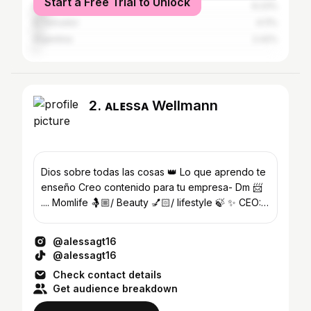
Start a Free Trial to Unlock
Ecuador
6.23%
El Salvador
4.11%
Argentina
2.42%
2. ᴀʟᴇssᴀ Wellmann
Dios sobre todas las cosas 👑 Lo que aprendo te
enseño Creo contenido para tu empresa- Dm 📨
.... Momlife 🤱🏼/ Beauty 💅🏻/ lifestyle 🍃 ✨ CEO:
@luxurada
@alessagt16
@alessagt16
Check contact details
Get audience breakdown