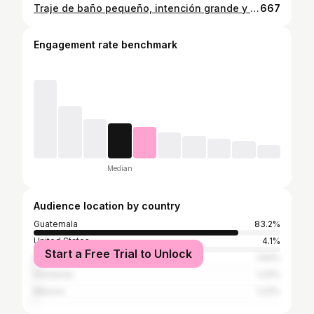
Traje de baño pequeño, intención grande y cero ganas de portarme bien. 🔥💦 Party de puro relax Venite a dar un bañito delis, comidita y buena música 🎵🎶 #descanso #guatemala #fypage ##foryou
667
Engagement rate benchmark
Median
Audience location by country
Guatemala
83.2%
United States
4.1%
Start a Free Trial to Unlock
Italy
1.64%
Honduras
1.23%
Mexico
1.23%