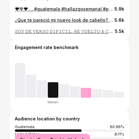
❤️💙❤️ . . #guatemala #hallazgosemanal #portra_vision
5.9k
¿Que te pareció mi nuevo look de cabello? Comenta aquí abajito 👇🏼 Mi cabello gracias a @beautyproguatemala 😍 . . . #portra_vision #lovemehair #guatemala
5.6k
𝚂𝙾𝚈 𝙳𝙴 𝚅𝙴𝚁𝚂𝙾 𝙳𝙸𝙵𝙸𝙲𝙸𝙻, 𝙷𝙴 𝚅𝚄𝙴𝙻𝚃𝙾 𝙰 𝙲𝙰𝙼𝙸𝙽𝙰𝚁 𝙿𝙾𝚁 𝙴𝚂𝚃𝙰𝚁 𝙳𝙾𝙽𝙳𝙴 𝚀𝚄𝙸𝙴𝚁𝙾 𝙴𝚂𝚃𝙰𝚁; 𝙰𝙻 𝙵𝙸𝙽𝙰𝙻 𝙳𝙴 𝚃𝙾𝙳𝙾 𝙾 𝚃𝙴 𝚃𝙸𝙴𝙽𝙴𝚂 𝙰 𝚃𝙸 𝙼𝙸𝚂𝙼𝙰 𝙾 𝙽𝙾 𝚃𝙸𝙴𝙽𝙴𝚂 𝙽𝙰𝙳𝙰. ✨🦄 . Estás calcetas de 𝚈𝙾 𝙰𝙽𝚃𝙴𝚂 𝙳𝙴 𝚃𝙸 las pueden conseguí en @dismarcgt 🐝 ¿Ustedes aman este calorcito? ☀️👙 . . . #guatemala #portraitphotography #portrait_vision #modelgt #parqueacuaticoaquaventura #yeyophotos #veranoentg #summer2020
5.5k
Engagement rate benchmark
Median
Audience location by country
Guatemala
60.96%
United States
8.11%