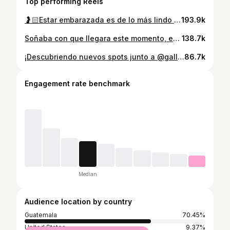
Top performing Reels
🤰🏻Estar embarazada es de lo más lindo que me ha tocado vivir, aunque debo confesar que ha sido toda una aventura descubriendo cada etapa y teniendo mis propias experiencias. Desde que estábamos planificando ser papás, yo comencé a tomar prenatales Natele®, así hasta mi segundo trimestre. Justo cuando entré a mi tercer trimestre me enteré de las nuevas prenatales Natele Etapa 2 y mi doctora me dijo : ¡A tomarlas porque tienen Omega-3! Algo tan importante para esta etapa en la que se terminan de desarrollar partes tan importantes para mi bebé, como su cerebro. 🧠 Así que amigas, si algo les puedo aconsejar es: ¡nunca dejen de tomar sus prenatales! 🩷 @natelenutricion #Embarazo #Pregnancy #BabyAntonella
193.9k
Soñaba con que llegara este momento, en el que preparara todo para recibir a mi bebé ☁️🧸 Mi sueño de ser mamá y poder tenerla entre mis brazos ya está cada vez más cerquita. ¡Qué emoción! 🤩 Gracias @huggiesgt por ser parte de esta nueva etapa 🥰 #Huggies #ActiveSec #nesting #nestwithme #baby
138.7k
¡Descubriendo nuevos spots junto a @galletasgama_! ☀️Esta vez nos venimos a disfrutar del atardecer de verano en un lugar llamado El Bambú, queda en Santa Elena Barillas. Tienen un puente de vidrio en las alturas 🤭 si eres amante de un poco de adrenalina, este lugar es para ti. Etiqueta en un comentario a la persona con la que te gustaría ir a ver el atardecer con vista a los volcanes✨💛 #Verano #GalletasGama #Guatemala #QuePeladoGuate #PerhapsYouNeedALittleGuatemala
86.7k
Engagement rate benchmark
Median
Audience location by country
Guatemala
70.45%
United States
9.37%