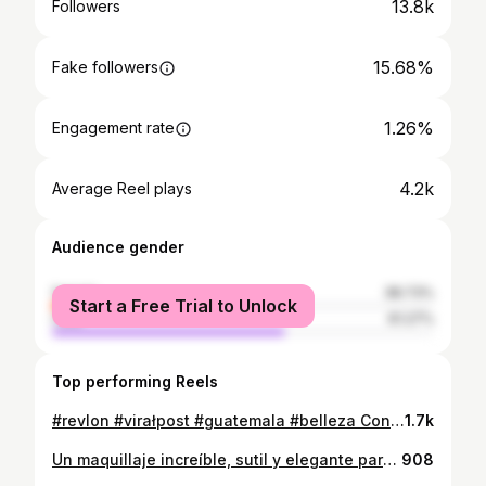
13.8k
Followers
15.68%
Fake followers
1.26%
Engagement rate
4.2k
Average Reel plays
Audience gender
female
38.73%
Start a Free Trial to Unlock
male
61.27%
Top performing Reels
#revlon #virałpost #guatemala #belleza Con @revlonprofessional ME ATREVO A TODOOO!!!!!
1.7k
Un maquillaje increíble, sutil y elegante para nuestra Reyna Nacional 👑🤍 #makeup #beauty #fyp #guatemala
908