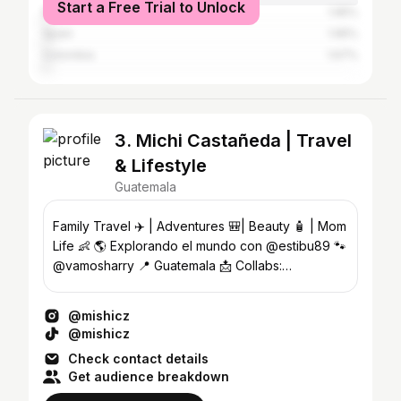
Start a Free Trial to Unlock
Mexico
1.95%
Spain
1.95%
Colombia
1.67%
3. Michi Castañeda | Travel
& Lifestyle
Guatemala
Family Travel ✈️ | Adventures 🎒| Beauty 🧴 | Mom
Life 👶 🌎 Explorando el mundo con @estibu89 🐾
@vamosharry 📍 Guatemala 📩 Collabs:
mcasze@gmail.com
@mishicz
@mishicz
Check contact details
Get audience breakdown