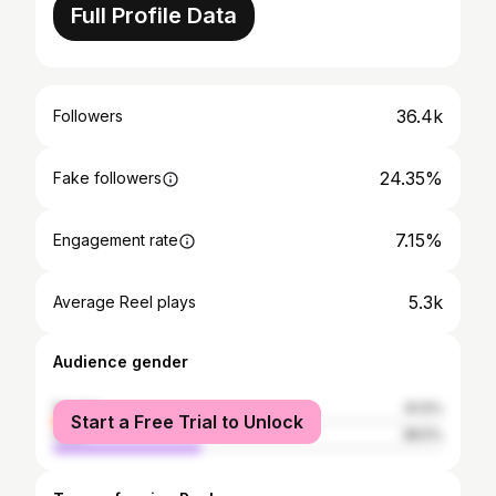
Full Profile Data
36.4k
Followers
24.35%
Fake followers
7.15%
Engagement rate
5.3k
Average Reel plays
Audience gender
female
61.5%
Start a Free Trial to Unlock
male
38.5%