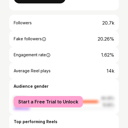
20.7k
Followers
20.26%
Fake followers
1.62%
Engagement rate
14k
Average Reel plays
Audience gender
female
84.35%
Start a Free Trial to Unlock
male
15.65%
Top performing Reels