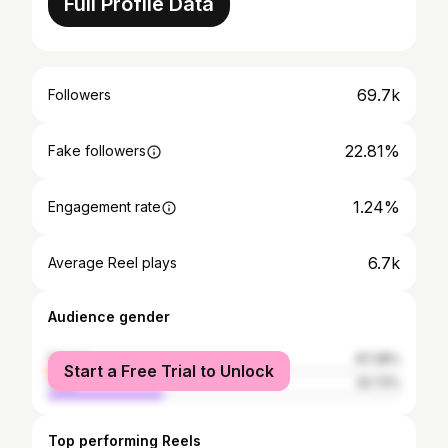
Full Profile Data
69.7k
Followers
22.81%
Fake followers
1.24%
Engagement rate
6.7k
Average Reel plays
Audience gender
female
67.28%
Start a Free Trial to Unlock
male
32.72%
Top performing Reels