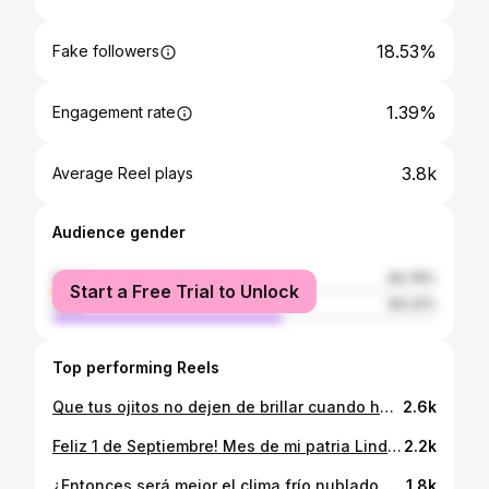
18.53%
Fake followers
1.39%
Engagement rate
3.8k
Average Reel plays
Audience gender
female
39.78%
Start a Free Trial to Unlock
male
60.22%
Top performing Reels
Que tus ojitos no dejen de brillar cuando hagas algo que te guste✨
2.6k
Feliz 1 de Septiembre! Mes de mi patria Linda 🇬🇹🧡 ¿Cuántos orgullosos de ser chapines? . . . . Aretitos: @valarte.gt Lugar: @highlandnaturalpark 🇬🇹🌼
2.2k
¿Entonces será mejor el clima frío nublado o soleado caluroso?🤷🏼‍♀️
1.8k