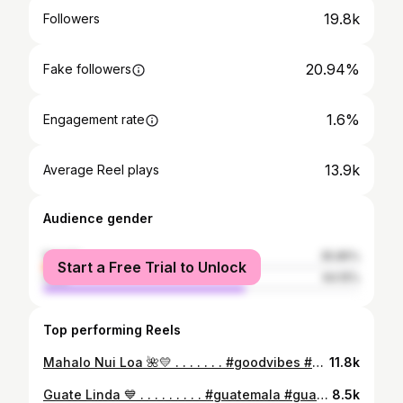
19.8k
Followers
20.94%
Fake followers
1.6%
Engagement rate
13.9k
Average Reel plays
Audience gender
female
35.85%
Start a Free Trial to Unlock
male
64.15%
Top performing Reels
Mahalo Nui Loa 🌺💛 . . . . . . . #goodvibes #goodthings #irtra #goodmoments #travelphotography #guatemala #guatelinda #sol #tan #sun #sunset #memories
11.8k
Guate Linda 💙 . . . . . . . . . #guatemala #guatelinda #guateimpresionante #guatemalan #guatephoto #goodvibes #ınstagood #goodtimes #onlygoodvibes #photography #picture #picoftheday
8.5k