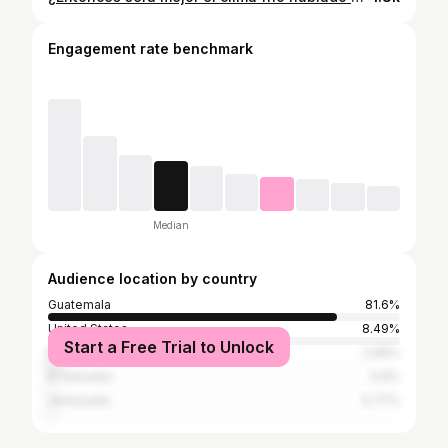
Engagement rate benchmark
Median
Audience location by country
Guatemala
81.6%
United States
8.49%
Start a Free Trial to Unlock
Mexico
2.96%
El Salvador
0.9%
Venezuela
0.77%