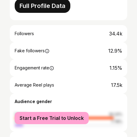
Full Profile Data
34.4k
Followers
12.9%
Fake followers
1.15%
Engagement rate
17.5k
Average Reel plays
Audience gender
female
92.22%
Start a Free Trial to Unlock
male
7.78%