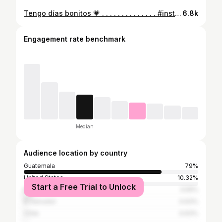
Tengo días bonitos 💗 . . . . . . . . . . . . . . #instagood #gooddays #instagood #onlygoodvibes #bebettereveryday #photo #photography #goodmoments #guatemala🇬🇹 #goodvibesonly #nature #enjoylife❤️ #enjoymoment
6.8k
Engagement rate benchmark
Median
Audience location by country
Guatemala
79%
United States
10.32%
Start a Free Trial to Unlock
Mexico
3.59%
El Salvador
0.63%
Chile
0.63%