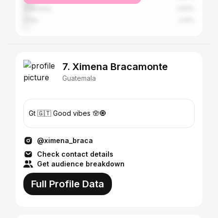
Colombia
2.63%
Chile
2.14%
7. Ximena Bracamonte
Guatemala
Gt 🇬🇹 Good vibes 🪬🧿
@ximena_braca
Check contact details
Get audience breakdown
Full Profile Data