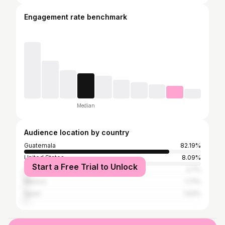
Engagement rate benchmark
Median
Audience location by country
Guatemala
82.19%
United States
8.09%
Start a Free Trial to Unlock
Colombia
2.7%
Mexico
1.71%
Spain
1.53%