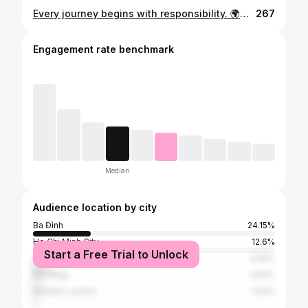
Every journey begins with responsibility. 🌍💚 Honored to begin this new chapter as Vietnam’s representative at Miss Earth 2026. More than a beauty pageant, I hope this journey becomes an opportunity to share the story of Vietnam—our people, our culture, our innovation, and our commitment to a more sustainable future. I’ll give this journey everything I have. See you at @missearth 2026. 🇻🇳 #MissEarth2026 #MissEarthVietnam #PhamHoangThuUyen #VietnamBeyondBeauty #BeautyforACause
267
Engagement rate benchmark
Median
Audience location by city
Ba Đình
24.15%
Ho Chi Minh City
12.6%
Start a Free Trial to Unlock
Haiphong
5.59%
Đà Nẵng
2.53%
Greater London
1.53%