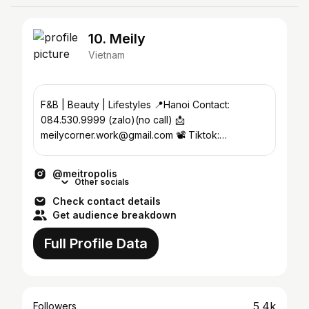
10. Meily
Vietnam
F&B | Beauty | Lifestyles 📍Hanoi Contact:
084.530.9999 (zalo)(no call) 📩
meilycorner.work@gmail.com 📽️ Tiktok:
meilycorner >234k follower
@meitropolis
Other socials
Check contact details
Get audience breakdown
Full Profile Data
5.4k
Followers