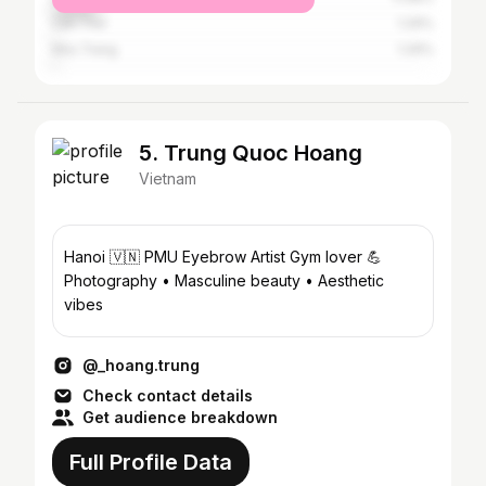
Cần Thơ
1.29%
Nha Trang
1.29%
5. Trung Quoc Hoang
Vietnam
Hanoi 🇻🇳 PMU Eyebrow Artist Gym lover 💪
Photography • Masculine beauty • Aesthetic
vibes
@_hoang.trung
Check contact details
Get audience breakdown
Full Profile Data