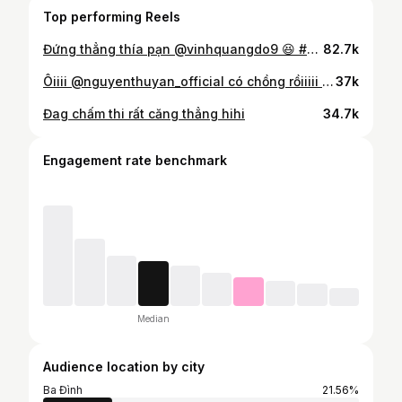
Top performing Reels
Đứng thẳng thía pạn @vinhquangdo9 😆 #mung1 #hpny2023
82.7k
Ôiiii @nguyenthuyan_official có chồng rồiiiii 🌸🌸🌸
37k
Đag chấm thi rất căng thẳng hihi
34.7k
Engagement rate benchmark
Median
Audience location by city
Ba Đình
21.56%