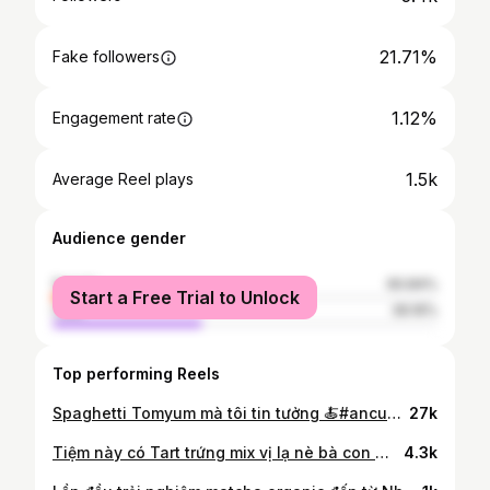
21.71%
Fake followers
1.12%
Engagement rate
1.5k
Average Reel plays
Audience gender
female
60.84%
Start a Free Trial to Unlock
male
39.16%
Top performing Reels
Spaghetti Tomyum mà tôi tin tưởng 🍝#ancungtiktok #vàobếpmỗingày #spaghetti #tomyum
27k
Tiệm này có Tart trứng mix vị lạ nè bà con 🤭#meilyreview #moncouer #banhngot #ancungtiktok
4.3k