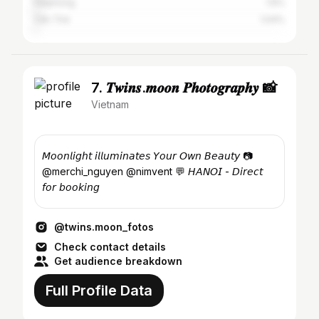
Haiphong
1.6%
Cần Thơ
1.04%
7. 𝑻𝒘𝒊𝒏𝒔.𝒎𝒐𝒐𝒏 𝑷𝒉𝒐𝒕𝒐𝒈𝒓𝒂𝒑𝒉𝒚 📸
Vietnam
𝘔𝘰𝘰𝘯𝘭𝘪𝘨𝘩𝘵 𝘪𝘭𝘭𝘶𝘮𝘪𝘯𝘢𝘵𝘦𝘴 𝘠𝘰𝘶𝘳 𝘖𝘸𝘯 𝘉𝘦𝘢𝘶𝘵𝘺 📷
@merchi_nguyen @nimvent 💬 𝘏𝘈𝘕𝘖𝘐 - 𝘋𝘪𝘳𝘦𝘤𝘵
𝘧𝘰𝘳 𝘣𝘰𝘰𝘬𝘪𝘯𝘨
@twins.moon_fotos
Check contact details
Get audience breakdown
Full Profile Data