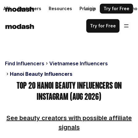
API
Customers
Resources
Pricing
Login
Request a demo
Try for Free
Try for Free
Find Influencers
Vietnamese Influencers
Hanoi Beauty Influencers
Top 20 Hanoi Beauty Influencers on
Instagram (Aug 2026)
See beauty creators with possible affiliate
signals