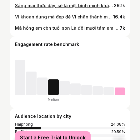
Sáng mai thức dậy, sẽ là một bình minh khác 🌷☁️💗
26.1k
Vì khoan dung mà đẹp đẽ Vì chân thành mà an nhiên
16.4k
Má hồng em còn tuổi son Là đôi mươi tám em trăng tròn 🌸🌸
7k
Engagement rate benchmark
Median
Audience location by city
Haiphong
24.08%
Ba Đình
20.59%
Start a Free Trial to Unlock
Ho Chi Minh City
11.58%