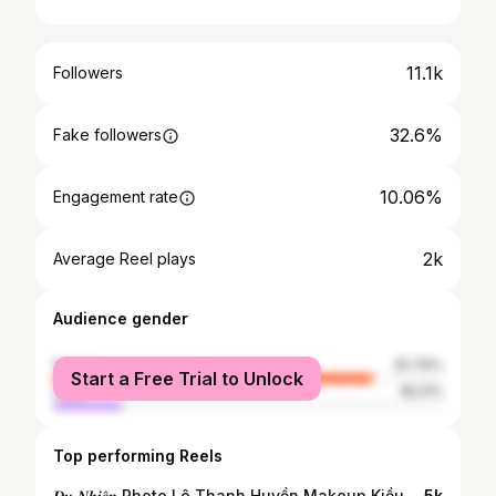
11.1k
Followers
32.6%
Fake followers
10.06%
Engagement rate
2k
Average Reel plays
Audience gender
female
81.79%
Start a Free Trial to Unlock
male
18.21%
Top performing Reels
𝑫𝒖 𝑵𝒉𝒊𝒆̂𝒏 Photo Lê Thanh Huyền Makeup Kiều Thanh #vietnam #áodài #aodaivietnam #vietnamese #traditional
5k