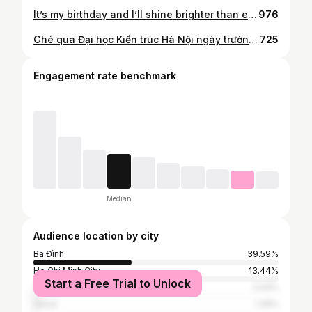
It’s my birthday and I’ll shine brighter than ever! ✨📸: @twins.moon_fotos @merchi_nguyen #fyp #trending #birthday
976
Ghé qua Đại học Kiến trúc Hà Nội ngày trường đang xây. Do cũng đợt mưa nên trời âm u, nhanh tối, xung quanh cũng đang là công trình xây dựng, bùn đất . Mình ngắm nghía tìm góc chụp, cố gắng giúp bạn lưu lại thước phim thanh xuân tại đây. Và kết quả là… #HAU #daihockientruc #graduated #totnghiep #achitecture
725
Engagement rate benchmark
Median
Audience location by city
Ba Đình
39.59%
Ho Chi Minh City
13.44%
Start a Free Trial to Unlock
Tokyo
2.03%
Seoul
1.29%