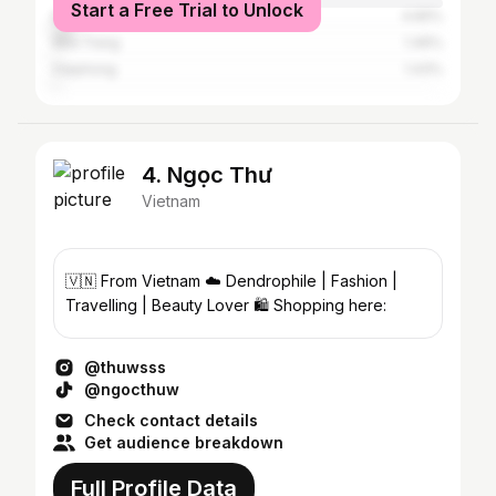
Start a Free Trial to Unlock
Đà Nẵng
4.65%
Nha Trang
1.46%
Haiphong
1.43%
4. Ngọc Thư
Vietnam
🇻🇳 From Vietnam ☁️ Dendrophile | Fashion |
Travelling | Beauty Lover 🛍️ Shopping here:
@thuwsss
@ngocthuw
Check contact details
Get audience breakdown
Full Profile Data