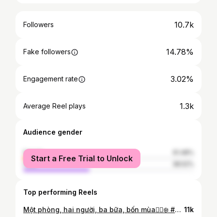
10.7k
Followers
14.78%
Fake followers
3.02%
Engagement rate
1.3k
Average Reel plays
Audience gender
female
61.48%
Start a Free Trial to Unlock
male
38.52%
Top performing Reels
Một phòng, hai người, ba bữa, bốn mùa🙂‍↔️❄️ #couple #trending #fyp #xuhuong #merrychristmas 📸: @merchi_nguyen … 💄: @thuylinh_712
11k