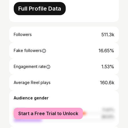
Full Profile Data
511.3k
Followers
16.65%
Fake followers
1.53%
Engagement rate
160.6k
Average Reel plays
Audience gender
female
71.97%
Start a Free Trial to Unlock
male
28.03%