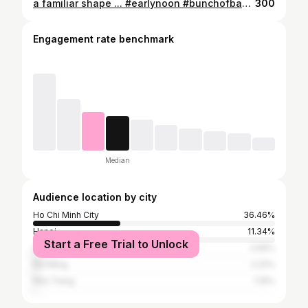
a familiar shape ... #earlynoon #bunchofbananas #highvoltagepole #lookingclosely #familiarshape #sweetandcurvy #signaturemarks #unlikely #filmrolls 🎦 #35mm #ilfordhp5plus100 #sepiatreated #highcontrast #cinematic 🎬 🎥 #minimal #vintage #retro #1991ish #british 🇬🇧 #vietnamese 🇻🇳 #contemporary #classic #streetphotography 📷 #concept #inspiration 💟 #buồngchuốichín #bàybán #cộtđiệnđầuphố #lạmàquen
300
Engagement rate benchmark
Median
Audience location by city
Ho Chi Minh City
36.46%
Hanoi
11.34%
Start a Free Trial to Unlock
Can Tho
2.56%
Đà Nẵng
2.22%
Nha Trang
1.19%