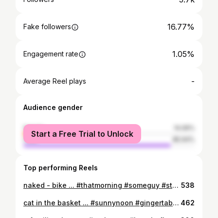
16.77%
Fake followers
1.05%
Engagement rate
-
Average Reel plays
Audience gender
female
14.06%
Start a Free Trial to Unlock
male
85.94%
Top performing Reels
naked - bike ... #thatmorning #someguy #stoppingawhile #nakedbike #coverless #strangelook #doesntmindatall #foundfootage #filmrolls 🎦 #35mm #fujifilmneopanacros100 #monochromatic #purpletint #lowcontrast #cinematic 🎬 🎥 #minimal #vintage #retro #1996ish #canadian 🇨🇦 #vietnamese 🇻🇳 #contemporary #classic #travelphotography 📷 #concept #inspiration 💟 #xegatrần #nétthúvịriêng #trongkhoảnhkhắc #tưliệuquý
538
cat in the basket ... #sunnynoon #gingertabbycat #sittingup #plasticbasket #handmaderetailer #innocenteyes #brightorange #filmrolls 🎦 #70mm #fujifilmsuperia100 #sepiatreated #cinematic 🎬 🎥 #minimal #vintage #retro #1992ish #french 🇫🇷 #vietnamese 🇻🇳 #contemporary #classic #petphotography 📷 #concept #inspiration 💟 #mèomướpvàng #sưởinắng #rổnhựacũ #thânquen #dễthươngđángyêu
462