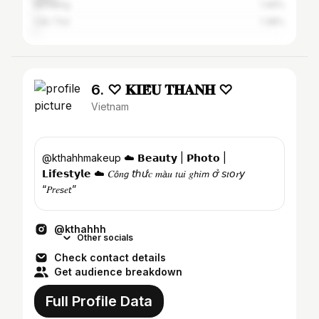
Đà Nẵng
1.49%
Cần Thơ
1.38%
6. ♡ 𝐊𝐈𝐄̂̀𝐔 𝐓𝐇𝐀𝐍𝐇 ♡
Vietnam
@kthahhmakeup ☁️ 𝗕𝗲𝗮𝘂𝘁𝘆 | 𝗣𝗵𝗼𝘁𝗼 |
𝗟𝗶𝗳𝗲𝘀𝘁𝘆𝗹𝗲 ☁️ 𝐶𝘰̂𝑛𝘨 𝘵ℎ𝘶̛́𝑐 𝑚𝘢̀𝑢 𝑡𝘶𝑖 𝑔𝘩𝑖𝘮 𝘰̛̉ 𝘴𝑡𝘰𝑟𝘺
“𝑃𝘳𝑒𝘴𝑒𝘵”
@kthahhh
Other socials
Check contact details
Get audience breakdown
Full Profile Data