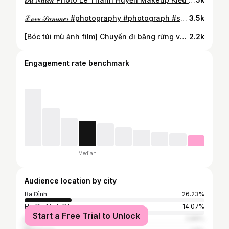
ℒℴ𝓋ℯ 𝒮𝓊𝓂𝓂ℯ𝓇 #photography #photograph #summer #photooftheday #vietnam #vietnamtravel #thanhlanisland #đảothanhlân
3.5k
[Bóc túi mù ảnh film] Chuyến đi băng rừng vượt biển nhưng vô cùng chữa lành! Với mình Thanh Lân giống như 1 nơi chữa lành, yên tĩnh vắng lặng, không ồn ào hay náo nhiệt các dịch vụ như các điểm khác, ngày chỉ có 1 chuyến tàu từ đất liền vào và ra đảo duy nhất! Đồ ăn cũng không có nhiều hàng quán để lựa chọn, nhưng biển nước rất trong và yên bình, mình nhớ cảm giác trải thảm nằm trên bãi cát nghe tiếng sóng vỗ, đã lắm lunnn 🥰 #photograph #photography #fujifilm #vietnam #vietnamtravel #đảothanhlân #thanhlanisland #vungtronthanhlan #photoftheday #ootd #summervibe #beach #sand #filmphotography
2.2k
Engagement rate benchmark
Median
Audience location by city
Ba Đình
26.23%
Ho Chi Minh City
14.07%
Start a Free Trial to Unlock
Đà Nẵng
2.89%