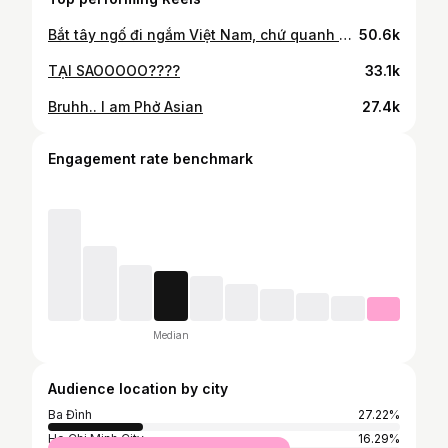
Bắt tây ngố đi ngắm Việt Nam, chứ quanh quẩn mỗi Hà Nội với HCM thì quá phí
50.6k
TẠI SAOOOOO????
33.1k
Bruhh.. I am Phở Asian
27.4k
Engagement rate benchmark
Median
Audience location by city
Ba Đình
27.22%
Ho Chi Minh City
16.29%