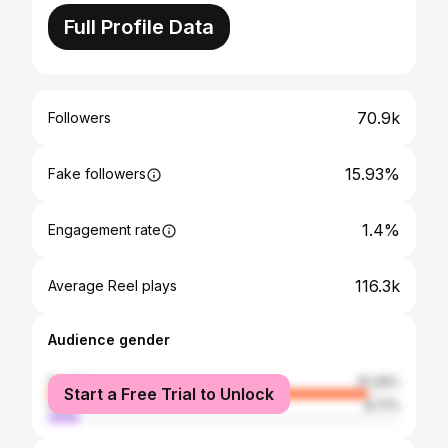
Full Profile Data
70.9k
Followers
15.93%
Fake followers
1.4%
Engagement rate
116.3k
Average Reel plays
Audience gender
female
91.29%
Start a Free Trial to Unlock
male
8.71%