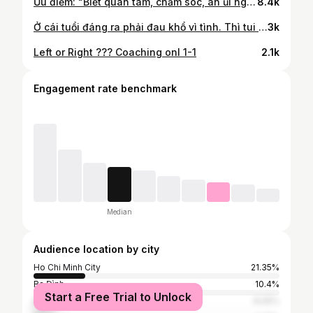
Ưu điểm: "Biết quan tâm, chăm sóc, an ủi người khác." Nhược điểm: "Không biết an ủi, quan tâm chính bản thân mình."
8.4k
Ở cái tuổi đáng ra phải đau khổ vì tình. Thì tui đau lại đau mỏi vai gáy .
3k
Left or Right ??? Coaching onl 1-1
2.1k
Engagement rate benchmark
Median
Audience location by city
Ho Chi Minh City
21.35%
Ba Đình
10.4%
Start a Free Trial to Unlock
Bangkok
8.05%