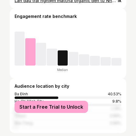
Lần đầu trải nghiệm matcha organic đến từ Nhật Bản 📍The Matcha Tokyo. #meilyreview #matcha #matchaorganic #thematchatokyo
1k
Engagement rate benchmark
Median
Audience location by city
Ba Đình
40.53%
Ho Chi Minh City
9.8%
Start a Free Trial to Unlock
Đà Nẵng
1.78%
Tokyo
0.89%
Nha Trang
0.89%