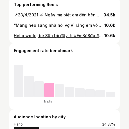
Top performing Reels
📍23/4/2021 🌱 Ngày mẹ biết em đến bên mẹ 📍23/4/2022 🌱 Ngày em của bố mẹ tròn 4 tháng tuổi 4 tháng vừa qua, hành trình làm bố làm mẹ của bố mẹ dẫu có khó khăn, dẫu có mệt mỏi nhưng mỗi ngày mới dậy được vào phòng em, mở cửa, cởi áo ngủ và chào “Good Morning Sunshine” rồi nhận một nụ cười móm mém ngái ngủ đầy ngọt ngào của em lại là một động lực vô hình để bố mẹ tiếp tục hành trình này đầy thử thách này. Nhìn em lớn lên hàng ngày, mỗi giấc ngủ ngày càng một ngon hơn, mỗi bữa ăn ngày càng một tốt hơn (trừ khi em vào Wonder Week và biếng ăn ra), học được nhiều kỹ năng milestone hơn, tương tác với mọi người xung quanh hơn là bố mẹ lại mừng thầm trong lòng và tự nhủ mình đang đồng hành cùng con trên đúng con đường rồi 🫶 Bố mẹ không dám nhận là bố mẹ tốt nhất giỏi nhất nhưng bố mẹ chỉ dám nhận là bố mẹ tốt nhất của em thôi ❤️ Cảm ơn em đã cho bố mẹ biết được cảm giác nhớ con mỗi khi em ngủ đêm ở phòng riêng, chỉ muốn lao vào ngắm em ngủ một tí nhưng lại gàn nhau thôi ngắm tạm qua camera đi đừng vào phá giấc em 🥹 Cảm ơn em bé rất nhiều, chúng mình cùng nhau hợp tác trong quãng đường sắp tới và nắm tay nhau đi khám phá thế giới này nhé 🌏 Bố mẹ yêu em rất nhiều 👨‍👩‍👧
94.5k
“Mang heo sang nhà hỏi vợ Vì rằng em vỗ anh béo như heo” 🐽🐽🐽 Moments of us on our Engagement Ceremony ✨💎✨ - Hà Nội, 16.11.2020 - Áo dài @maki.bridal Vest @veneta_bespoke Tie @taats.tie Photo @gladweddinghn
10.6k
Hello world, bé Sữa tới đây 🍼 #EmBéSữa #pregnancyannouncement #16weekspregnant
10.6k
Engagement rate benchmark
Median
Audience location by city
Hanoi
24.87%