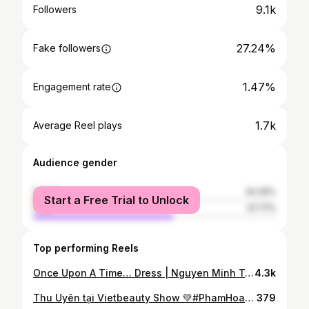
9.1k
Followers
27.24%
Fake followers
1.47%
Engagement rate
1.7k
Average Reel plays
Audience gender
female
42.29%
Start a Free Trial to Unlock
male
57.71%
Top performing Reels
Once Upon A Time… Dress | Nguyen Minh Tuan MUA | Gia Khang https://linktr.ee/phamhoangthuuyen #PhamHoangThuUyen #HoaKhoiCongNghe #Beautiverse
4.3k
Thu Uyên tại Vietbeauty Show 💚#PhamHoangThuUyen #ahauthuuyen #Hoakhoicongnghe #AhauDulich
379