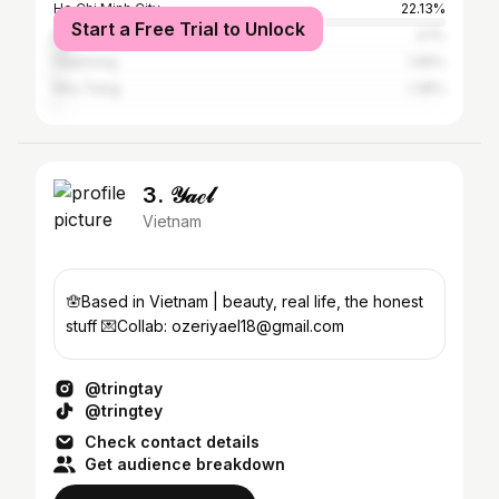
Ho Chi Minh City
22.13%
Start a Free Trial to Unlock
Đà Nẵng
4.1%
Haiphong
1.65%
Nha Trang
1.38%
3. 𝒴𝒶ℯ𝓁
Vietnam
🪬Based in Vietnam | beauty, real life, the honest
stuff 💌Collab: ozeriyael18@gmail.com
@tringtay
@tringtey
Check contact details
Get audience breakdown