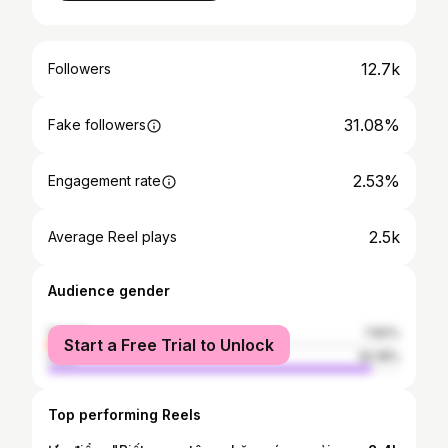
12.7k
Followers
31.08%
Fake followers
2.53%
Engagement rate
2.5k
Average Reel plays
Audience gender
female
7.82%
Start a Free Trial to Unlock
male
92.18%
Top performing Reels