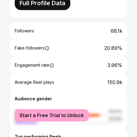
Full Profile Data
66.1k
Followers
20.89%
Fake followers
3.96%
Engagement rate
150.9k
Average Reel plays
Audience gender
female
79.47%
Start a Free Trial to Unlock
male
20.53%
Top performing Reels