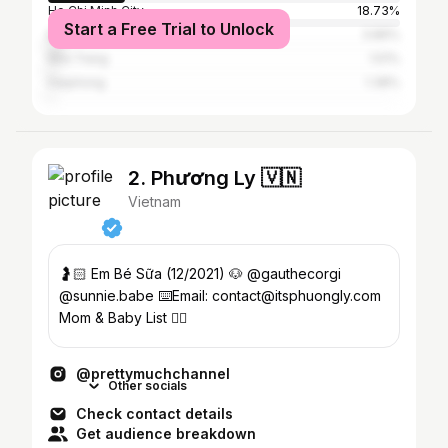
Ho Chi Minh City
18.73%
Start a Free Trial to Unlock
Đà Nẵng
3.86%
Nha Trang
1.51%
Haiphong
1.38%
2. Phương Ly 🇻🇳
Vietnam
🤰🏻 Em Bé Sữa (12/2021) 🐶 @gauthecorgi
@sunnie.babe ⌨️Email: contact@itsphuongly.com
Mom & Baby List 👇🏻
@prettymuchchannel
Other socials
Check contact details
Get audience breakdown