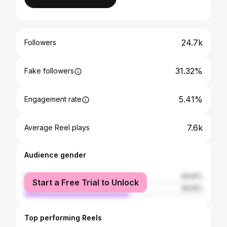
24.7k
Followers
31.32%
Fake followers
5.41%
Engagement rate
7.6k
Average Reel plays
Audience gender
female
40.81%
Start a Free Trial to Unlock
male
59.19%
Top performing Reels