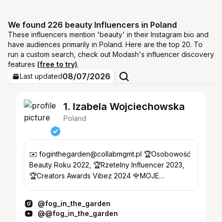
We found 226 beauty Influencers in Poland
These influencers mention 'beauty' in their Instagram bio and
have audiences primarily in Poland. Here are the top 20. To
run a custom search, check out Modash's influencer discovery
features
(free to try)
.
08/07/2026
Last updated
1. Izabela Wojciechowska
Poland
✉️ foginthegarden@collabmgmt.pl 🏆Osobowość
Beauty Roku 2022, 🏆Rzetelny Influencer 2023,
🏆Creators Awards Vibez 2024 🌹MOJE
KOSMETYKI z Bell 🍓
@fog_in_the_garden
@@fog_in_the_garden