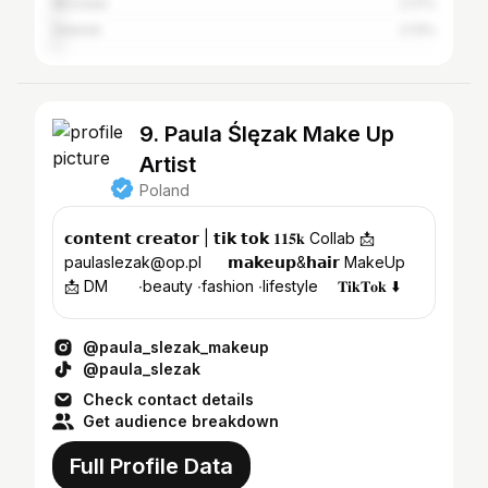
Wrocław
2.17%
Gdańsk
2.13%
9. Paula Ślęzak Make Up
Artist
Poland
𝗰𝗼𝗻𝘁𝗲𝗻𝘁 𝗰𝗿𝗲𝗮𝘁𝗼𝗿 | 𝘁𝗶𝗸 𝘁𝗼𝗸 𝟏𝟏𝟓𝐤 Collab 📩
paulaslezak@op.pl⠀⠀ 𝗺𝗮𝗸𝗲𝘂𝗽&𝗵𝗮𝗶𝗿 MakeUp
📩 DM⠀ ⠀ ∙beauty ∙fashion ∙lifestyle ⠀ 𝐓𝐢𝐤𝐓𝐨𝐤 ⬇️
@paula_slezak_makeup
@paula_slezak
Check contact details
Get audience breakdown
Full Profile Data