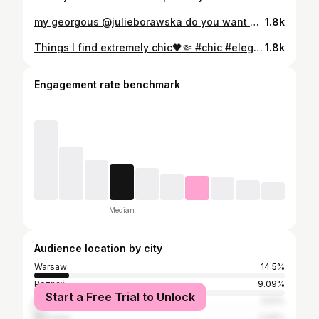
my georgous @julieborawska do you want a make-up tutorial for this look?
1.8k
Things I find extremely chic🖤🤏 #chic #elegant #simplicity #minimalism
1.8k
Engagement rate benchmark
Median
Audience location by city
Warsaw
14.5%
Poznań
9.09%
Start a Free Trial to Unlock
Kraków
3.51%
Wrocław
2.06%