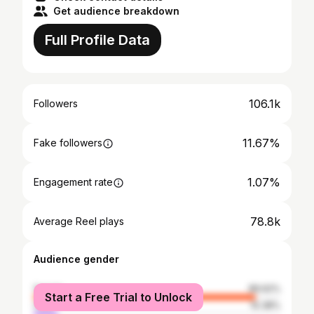
Get audience breakdown
Full Profile Data
106.1k
Followers
11.67%
Fake followers
1.07%
Engagement rate
78.8k
Average Reel plays
Audience gender
female
89.62%
Start a Free Trial to Unlock
male
10.38%