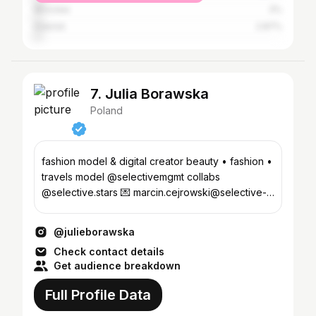
Wrocław
3%
Gdańsk
2.87%
7. Julia Borawska
Poland
fashion model & digital creator beauty • fashion •
travels model @selectivemgmt collabs
@selective.stars 💌 marcin.cejrowski@selective-
mgmt.pl
@julieborawska
Check contact details
Get audience breakdown
Full Profile Data