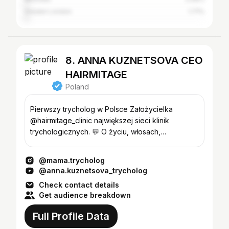
Greater London
1.71%
8. ANNA KUZNETSOVA CEO
HAIRMITAGE
Poland
Pierwszy trycholog w Polsce Założycielka
@hairmitage_clinic największej sieci klinik
trychologicznych. 💬 O życiu, włosach,
macierzyństwie i podróżach.
@mama.trycholog
@anna.kuznetsova_trycholog
Check contact details
Get audience breakdown
Full Profile Data