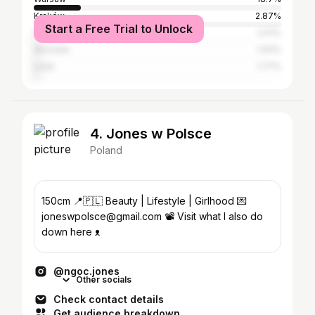
Kraków
2.87%
Start a Free Trial to Unlock
Poznań
2.01%
Wrocław
1.93%
Łódź
1.77%
4. Jones w Polsce
Poland
150cm 📍🇵🇱 Beauty | Lifestyle | Girlhood 💌
joneswpolsce@gmail.com 📽 Visit what I also do
down here ᴥ︎
@ngoc.jones
Other socials
Check contact details
Get audience breakdown