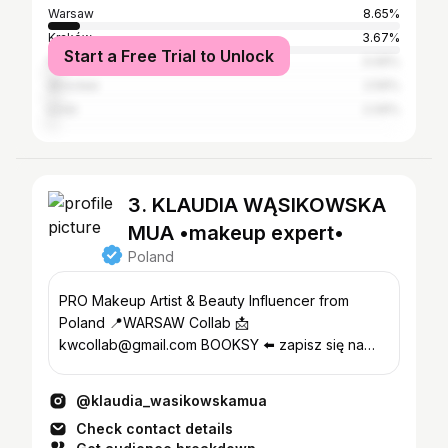
Warsaw
8.65%
Kraków
3.67%
Start a Free Trial to Unlock
Poznań
3.06%
Wrocław
2.59%
Łódź
2.09%
3. KLAUDIA WĄSIKOWSKA
MUA •makeup expert•
Poland
PRO Makeup Artist & Beauty Influencer from
Poland 📍WARSAW Collab 📩
kwcollab@gmail.com BOOKSY ⬅️ zapisz się na
makeup💋
@klaudia_wasikowskamua
Check contact details