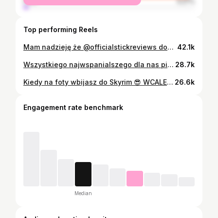
male
3.27%
Top performing Reels
Mam nadzieję że @officialstickreviews doceni to niesamowite znalezisko z włoskiej plaży 🥹🖤 pomożecie? Marzyłam o tym od dwóch lat, żeby wreszcie znaleźć patyk godny zgłoszenia się! I hope @officialstickreviews appreciates this amazing find from an Italian beach 🥹🖤 Can you help? I’ve been dreaming about this for two years, to finally find a stick worthy of posting! Hello stick nation 🖤 #sticknation #officialstickreviews
42.1k
Wszystkiego najwspanialszego dla nas piękne Panie 🖤✨ W dniu naszego święta pamiętajmy by być dla siebie łaskawsze. Bo i tak mamy ciężko. Więc nie dokładajmy same sobie. Przytulamy Was wszystkie 😚 📷 foty zrobiła @eloninja ⚔️ kolczuga @don_chain_key ✨ naszyjnik @blood_trail_chains #medievalcore #medievalaesthetic #alternativephotography
28.7k
Kiedy na foty wbijasz do Skyrim 😎 WCALE NIE ODMROZIŁAM ODNÓŻY WCALE 🥲 Ale było warto hehehe. Dla zdjęć wszystko! Trochę nas z @eloninja poniosło… ale tak nam się zajebiście robi razem foty że gdyby mi kazała wejść do morza to bym pewnie weszła xD a to nie są ostatnie zdjęcia jakie tego dnia zrobiłyśmy! Wyszły nam finalnie TRZY sesje zdjęciowe 🤯Ostatnia część w Dzień Kobiet więc lepiej kupcie sobie pampersy 😎🖤👌 ✨kolczuga @don_chain_key ✨biżuteria @blood_trail_chains
26.6k
Engagement rate benchmark
Median