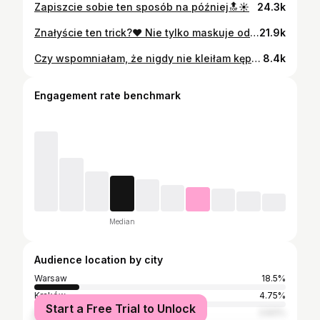
Zapiszcie sobie ten sposób na później🔝☀️
24.3k
Znałyście ten trick?❤️ Nie tylko maskuje odstający brzuszek (bo to nic złego), ale też efektownie wygląda🥰 #fashion #moda #modapolska
21.9k
Czy wspomniałam, że nigdy nie kleiłam kępek, bo mnie to przerastało? Jakie było moje zdziwienie, kiedy okazało się, że te rzęsy z @nanolash.official są takie proste w aplikacji🥹 Efekt osiągnięty w kilka minut, a zostaje na kilka dni! I przede wszystkim: zero kleju i stresu🙂‍↔️ [reklama]
8.4k
Engagement rate benchmark
Median
Audience location by city
Warsaw
18.5%
Kraków
4.75%
Start a Free Trial to Unlock
Poznań
3.83%