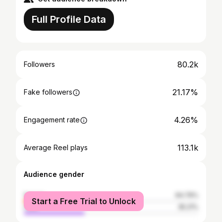
Full Profile Data
80.2k
Followers
21.17%
Fake followers
4.26%
Engagement rate
113.1k
Average Reel plays
Audience gender
female
64.79%
Start a Free Trial to Unlock
male
35.21%