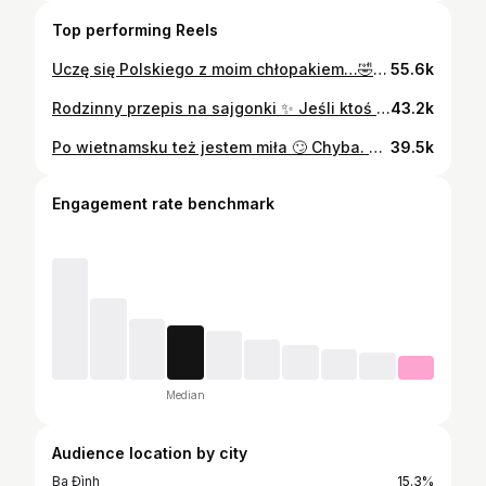
Top performing Reels
Uczę się Polskiego z moim chłopakiem…🤣 #polska #poland #polish #vietnamesegirl
55.6k
Rodzinny przepis na sajgonki ✨ Jeśli ktoś chce spróbować zrobić w domu, to oto składniki: • papier ryżowy (taki do smażenia) • 1 marchewka • 1 cebula • ok. 400 g mielonej wieprzowiny • grzyby mun (moczone wcześniej) • grzyby shiitake (opcjonalnie) • 1 jajko • cienki makaron sojowy • smażę na smalcu Mała wskazówka 🥢 Papier ryżowy ma różną grubość, więc ilość wody trzeba dopasować do rodzaju. Kiedy stanie się miękki i elastyczny (nie łamie się już), dopiero wtedy można zawijać. Smażyć do momentu, aż będą złociste i chrupiące ✨ Smacznego 😋 #wietnamskakuchnia #sajgonki #joneswpolsce #polska
43.2k
Po wietnamsku też jestem miła 🙄 Chyba. Moja osobowość w moim języku vs po polsku 🇻🇳🇵🇱 #polska #wietnam
39.5k
Engagement rate benchmark
Median
Audience location by city
Ba Đình
15.3%