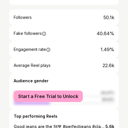
50.1k
Followers
40.64%
Fake followers
1.49%
Engagement rate
22.6k
Average Reel plays
Audience gender
female
64.47%
Start a Free Trial to Unlock
male
35.53%
Top performing Reels
Good jeans are the fit💙 #perfectjeans #classystyle #fashion #outfitinspo #ootd
5.6k