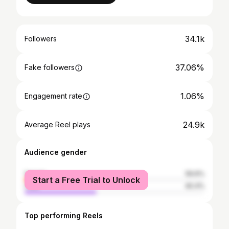
34.1k
Followers
37.06%
Fake followers
1.06%
Engagement rate
24.9k
Average Reel plays
Audience gender
female
59.6%
Start a Free Trial to Unlock
male
40.4%
Top performing Reels