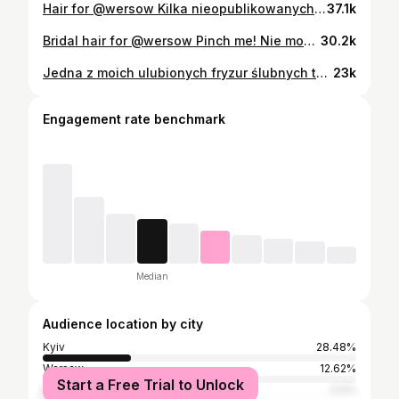
Hair for @wersow Kilka nieopublikowanych kadrów z dnia ślubu Werki A tutorial na fryzurę już na profilu 🥰 So grateful to be part of this day! Wedding planer @artofwedding Photos @elenamatiash Make up @ewelinakrason Hair by me Dress @berta @bertabridal 🩵
37.1k
Bridal hair for @wersow Pinch me! Nie mogę uwierzyć, że tam byłam i jestem ogromnie wdzięczna Werce za zaufanie 🥰 Zrobiłyśmy ponadczasowe, lekkie i kobiece fale – fryzura w której Werka czuje się sobą, bo właśnie na tym najbardziej mi zależało To był naprawdę wyjątkowy czas! Co myślicie o takiej fryzurze? Dajcie znać w komentarzu 🥰 Wedding planner @artofwedding Photos @elenamatiash Make up @ewelinakrason Hair by me Dress @berta @bertabridal 🩵 Fryzura | Fryzura ślubna | Panna Młoda | Stylizacja włosów | Fryzjer | Fryzjer ślubny
30.2k
Jedna z moich ulubionych fryzur ślubnych tego sezonu 🥹 Kiedy Kaja pokazała inspirację, od razu wiedziałam, że to będzie coś pięknego! Lekkie, romantyczne półupięcie z objętością i naturalną teksturą - dokładnie taki efekt, który uwielbiam tworzyć To był jeden z tych ślubów, które zapamiętam na długo - przepiękne miejsce, cudowna atmosfera i wymarzony team 🩵
23k
Engagement rate benchmark
Median
Audience location by city
Kyiv
28.48%
Warsaw
12.62%
Start a Free Trial to Unlock
Moscow
3.4%