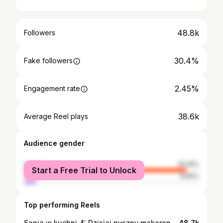
48.8k
Followers
30.4%
Fake followers
2.45%
Engagement rate
38.6k
Average Reel plays
Audience gender
female
93.16%
Start a Free Trial to Unlock
male
6.84%
Top performing Reels
Sonia w kuchni 🍝 Dzisiaj pyszny makaron w sosie pomidorowym z kremową burratą, przepis od przyjaciółki Zosi 💛 Chcecie więcej przepisów? #foodtok #foodlover #domoweprzepisy #pasta
48.7k