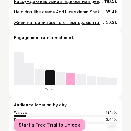
Рассуждаю как умная, адекватная девушка. Поступаю, конечно же, по другому 🤷🏼‍♀️😸
116.5k
He didn’t like drama And I was damn Shakespeare 🥀
35.4k
Живи на грани горячего темперамента и холодного рассудка.
27.3k
Engagement rate benchmark
Median
Audience location by city
Warsaw
12.17%
Kyiv
3.44%
Start a Free Trial to Unlock
Moscow
2.51%