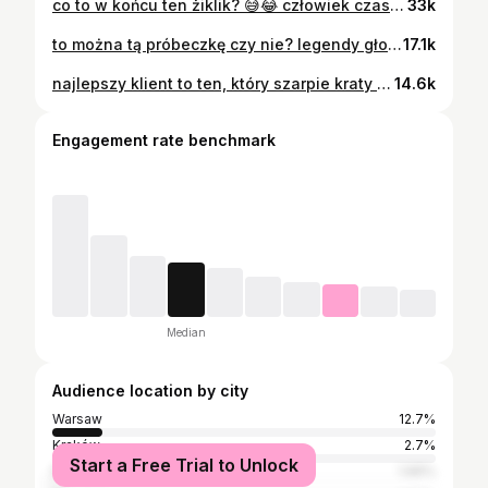
co to w końcu ten żiklik? 😅😂 człowiek czasami się zastanawiał, jak doszło do wymyślenia danej nazwy - tak jest pewnie w całym handlu, macie takie historie?! #parodia #śmieszne #makijaż #pielęgnacja #perfumeria humor , perfumeria , kosmetyki , pielęgnacja , śmieszne , makijaż , kobieta
33k
to można tą próbeczkę czy nie? legendy głoszą, że przyszła też na drugi dzień 😅🤫 #makijaż #makijażystka #kosmetyki #śmieszne #parodia perfumeria , perfumy , makijażystka , śmieszne , wizażystka , kosmetyki , parodia , zabawne rolki
17.1k
najlepszy klient to ten, który szarpie kraty 😵‍💫😂 znacie takie sytuacje?! koniecznie dajcie znać! a mnie zaobserwujcie po więcej 🫶🏻 #perfumeria #parodia #kosmetyki #śmieszne makijaż baba w perfumerii , parodia , kosmetyki , śmieszne filmy , pielęgnacja , makijaż , śmieszne filmy
14.6k
Engagement rate benchmark
Median
Audience location by city
Warsaw
12.7%
Kraków
2.7%
Start a Free Trial to Unlock
Poznań
1.96%