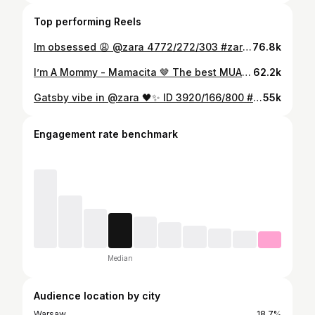
Top performing Reels
Im obsessed 😩 @zara 4772/272/303 #zara #zaraoutfits #dress
76.8k
I’m A Mommy - Mamacita 🤎 The best MUA @klaudia_wasikowskamua 💄💋
62.2k
Gatsby vibe in @zara 🖤✨ ID 3920/166/800 #zara #dress #gatsby #vibes
55k
Engagement rate benchmark
Median
Audience location by city
Warsaw
18.7%