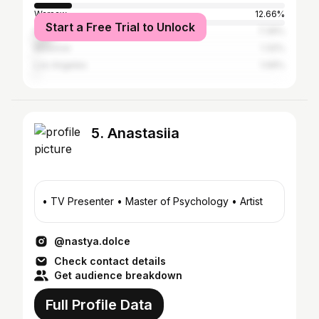
Warsaw
12.66%
Start a Free Trial to Unlock
Ho Chi Minh City
7.39%
Moscow
1.32%
Los Angeles
1.06%
5. Anastasiia
• TV Presenter • Master of Psychology • Artist
@nastya.dolce
Check contact details
Get audience breakdown
Full Profile Data