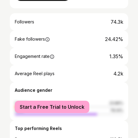
74.3k
Followers
24.42%
Fake followers
1.35%
Engagement rate
4.2k
Average Reel plays
Audience gender
female
23.86%
Start a Free Trial to Unlock
male
76.14%
Top performing Reels