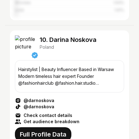
Wrocław
1.93%
Łódź
1.91%
10. Darina Noskova
Poland
Hairstylist | Beauty Influencer Based in Warsaw
Modern timeless hair expert Founder
@fashionhairclub @fashion.hair.studio
Masterclass & sklep online ↓
@darnoskova
@darnoskova
Check contact details
Get audience breakdown
Full Profile Data