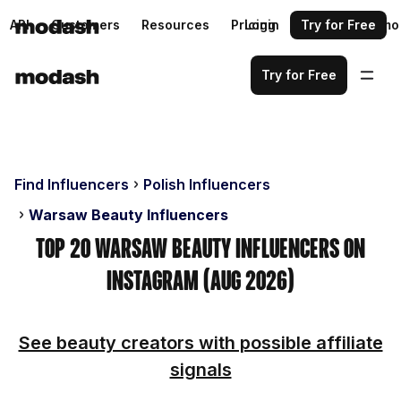
API
Customers
Resources
Pricing
Login
Request a demo
Try for Free
Try for Free
Find Influencers
Polish Influencers
Warsaw Beauty Influencers
Top 20 Warsaw Beauty Influencers on
Instagram (Aug 2026)
See beauty creators with possible affiliate
signals