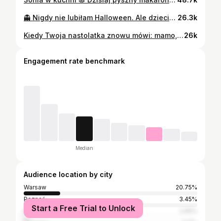
👻 Nigdy nie lubiłam Halloween. Ale dzieci… uwielbiają! 🎃 Bo mogą przebierać się za kogo chcą i, co najważniejsze, dostają tonę słodyczy. Legalnie! 😂 #halloween
26.3k
Kiedy Twoja nastolatka znowu mówi: mamo, wyjdź 😂 A ja po prostu chcę ją przytulić 🥰🥰 @𝒮 #mamatrycholog #mamacorka #nastolatka #jellicat
26k
Engagement rate benchmark
Median
Audience location by city
Warsaw
20.75%
Poznań
3.45%
Start a Free Trial to Unlock
Kraków
2.95%