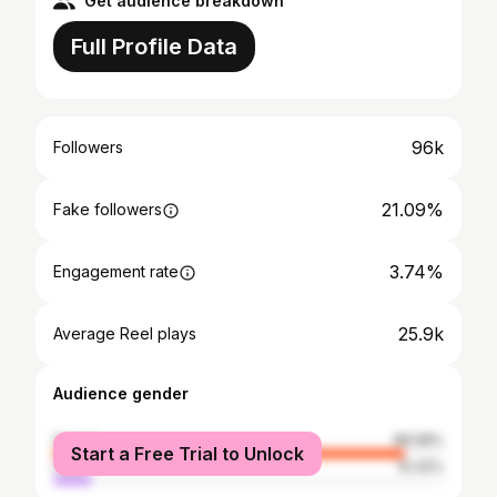
Get audience breakdown
Full Profile Data
96k
Followers
21.09%
Fake followers
3.74%
Engagement rate
25.9k
Average Reel plays
Audience gender
female
89.58%
Start a Free Trial to Unlock
male
10.42%