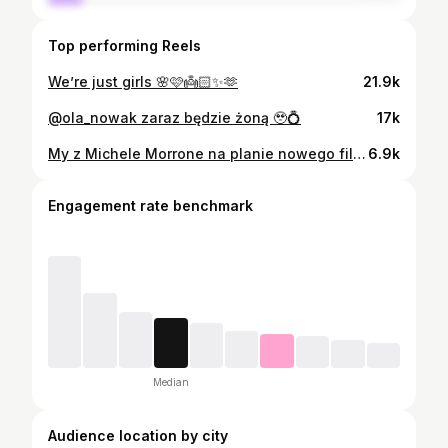
Top performing Reels
We’re just girls 🌸🩷👼🏻✨🫶
21.9k
@ola_nowak zaraz będzie żoną 🥹💍
17k
My z Michele Morrone na planie nowego filmu 🎥 Tak spędzamy 1 kwietnia 😉 #primaaprilis
6.9k
Engagement rate benchmark
Median
Audience location by city