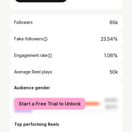
65k
Followers
23.54%
Fake followers
1.06%
Engagement rate
50k
Average Reel plays
Audience gender
female
81.93%
Start a Free Trial to Unlock
male
18.07%
Top performing Reels