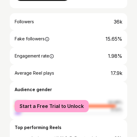
36k
Followers
15.65%
Fake followers
1.98%
Engagement rate
17.9k
Average Reel plays
Audience gender
female
93.98%
Start a Free Trial to Unlock
male
6.02%
Top performing Reels