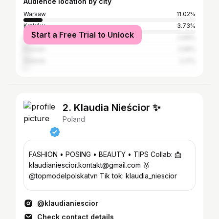
Audience location by city
Warsaw
11.02%
Kraków
3.73%
Start a Free Trial to Unlock
Wrocław
2.99%
Poznań
2.58%
Gdańsk
2.21%
2. Klaudia Nieścior ✨
Poland
FASHION • POSING • BEAUTY • TIPS Collab: 📩
klaudianiescior.kontakt@gmail.com 🥇
@topmodelpolskatvn Tik tok: klaudia_niescior
@klaudianiescior
Check contact details