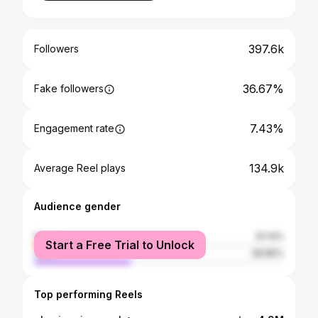
397.6k
Followers
36.67%
Fake followers
7.43%
Engagement rate
134.9k
Average Reel plays
Audience gender
female
61.14%
Start a Free Trial to Unlock
male
38.86%
Top performing Reels