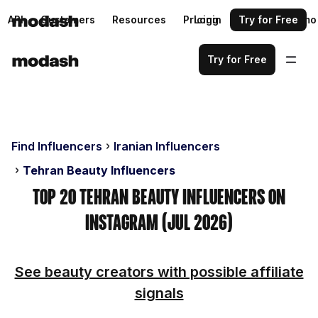
API
Customers
Resources
Pricing
Login
Request a demo
Try for Free
Try for Free
Find Influencers
Iranian Influencers
Tehran Beauty Influencers
Top 20 Tehran Beauty Influencers on
Instagram (Jul 2026)
See beauty creators with possible affiliate
signals