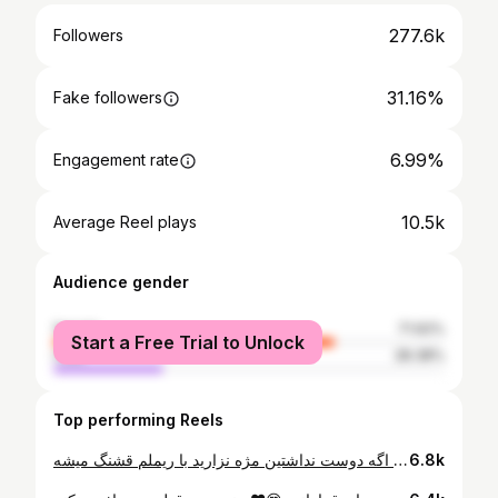
277.6k
Followers
31.16%
Fake followers
6.99%
Engagement rate
10.5k
Average Reel plays
Audience gender
female
71.62%
Start a Free Trial to Unlock
male
28.38%
Top performing Reels
اینم از میکاپ یلدایی♥️🎈😍 اگه دوست نداشتین مژه نزارید با ریملم قشنگ میشه💋😍 @shaqayqmakeup @shaqayqmakeup @shaqayqmakeup پرایمر میبلین کالر کورکتور گلدن رز کرم پودر کاپرا کانسیلر لورآل پودر فیکس گلدن رز برانزر بورژوا سایه ابرو گلدن رز ژل ابرو نیکس ژل سایه رولوشن ریمل مشکی اسنس @shaqayqmakeup @shaqayqmakeup @shaqayqmakeup #شب_یلدا #میکاپ_یلدایی #آرایش_یلدایی #یلدا🍉 #یلدا🍉 #کویید۱۹
6.8k