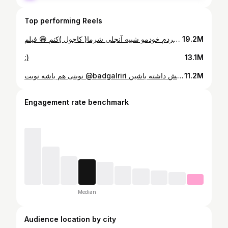
Top performing Reels
سعی کردم خودمو شبیه آنجلی شرما( کاجول )کنم 😁 فیلم kuch kuch hota hai راهول عزیزم (شاهرخان ) جات در ویدیو خالیه😂 کیا عاشق این فیلم بودن و خاطره دارند باهاش🥹؟ فیلم هندی بعدی چی باشه؟
19.2M
:)
13.1M
نوبتی هم باشه نوبت @badgalriri چطور شد؟ برای پهن کردن بینیم از خمیر گوماژ استفاده کردم و داخل بینیم دستمال کاغذی لول کردم گذاشتم 😅تا حد امکان یکم پهن بشه خلاصه بخش چالش برانگیز گریم بینی بود امیدوارم دوسش داشته باشین🥹
11.2M
Engagement rate benchmark
Median
Audience location by city