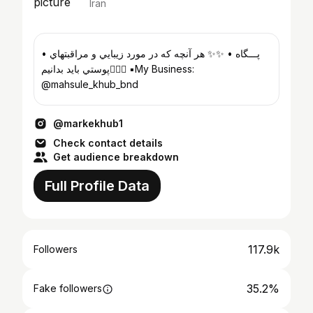
Iran
• پـــگاه • ✨✨ هر آنچه كه در مورد زيبايي و مراقبتهاي
پوستي بايد بدانيم💁🏻‍♀️ ▪️My Business:
@mahsule_khub_bnd
@markekhub1
Check contact details
Get audience breakdown
Full Profile Data
117.9k
Followers
35.2%
Fake followers