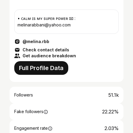
• ᴄᴀʟᴍ ɪs ᴍʏ sᴜᴘᴇʀ ᴘᴏᴡᴇʀ 📧 :
melinarabbani@yahoo.com
@melina.rbb
Check contact details
Get audience breakdown
Full Profile Data
51.1k
Followers
22.22%
Fake followers
2.03%
Engagement rate