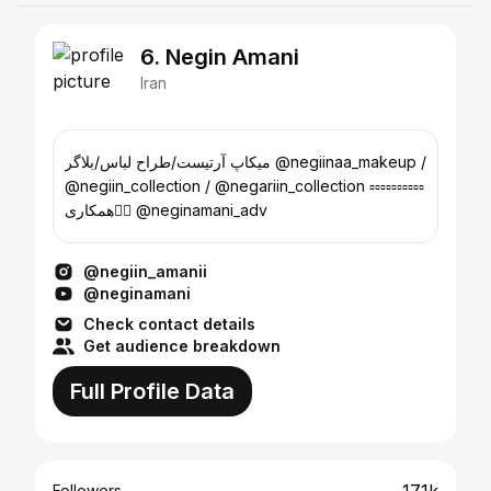
6. Negin Amani
Iran
میکاپ آرتیست/طراح لباس/بلاگر @negiinaa_makeup /
@negiin_collection / @negariin_collection ▫️▫️▫️▫️▫️▫️▫️▫️▫️▫️
همکاری👇🏽 @neginamani_adv
@negiin_amanii
@neginamani
Check contact details
Get audience breakdown
Full Profile Data
Followers