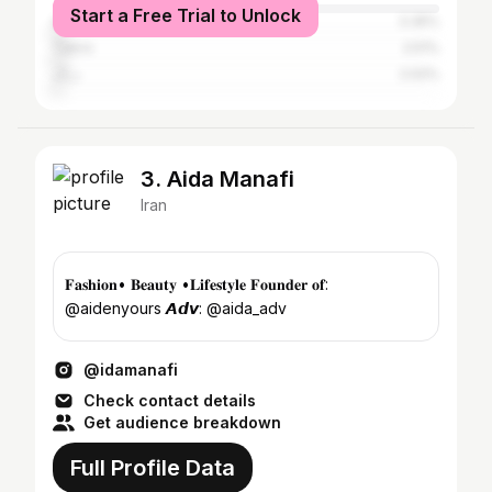
Start a Free Trial to Unlock
Ahvaz
3.35%
Tabriz
2.51%
دراک
2.02%
3. Aida Manafi
Iran
𝐅𝐚𝐬𝐡𝐢𝐨𝐧• 𝐁𝐞𝐚𝐮𝐭𝐲 •𝐋𝐢𝐟𝐞𝐬𝐭𝐲𝐥𝐞 𝐅𝐨𝐮𝐧𝐝𝐞𝐫 𝐨𝐟:
@aidenyours 𝘼𝙙𝙫: @aida_adv
@idamanafi
Check contact details
Get audience breakdown
Full Profile Data