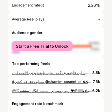
2.26%
Engagement rate
-
Average Reel plays
Audience gender
female
90.95%
Start a Free Trial to Unlock
male
9.05%
Top performing Reels
. سال نفرین شده در قرن مصیبت یعنی هی زمستان برود، باز زمستان برسد! 🖤 امروز نه تنها خانواده هاشون، بلكه كل ايران دوباره تنش لرزيد💔😔😭 . براي كسايي كه نميدونن: در توییت حسن روحانی آمده است: «در نهایت تأسف و بنا بر اعلام ستاد کل نیروهای مسلح، خطای انسانی و شلیک اشتباه پدافند سپاه موجب سقوط هواپیمای اوکراینی و قربانی شدن ۱۷۶ انسان بی‌گناه شده است. تحقیقات تکمیلی برای شناسایی و پیگرد قانونی کلیه علل و مسببین این فاجعه بزرگ و اشتباه نابخشودنی ادامه دارد.» .
8.5k
#مسابقه#قرعه_كشي @shamim_cosmetics ❌❌❌قابل توجه عزيزاني كه نتيجه قرعه كشي رو ميپرسن!!!❌❌❌ قرعه كشي انجام و نتيجه استوري شده!😃 برنده هاي عزيزمون هم روي عكس تگ شدن❤️ ___________________ 🎊خوشگلاي من سلام😍 زودي لايك كنين كه برنده شدنتون به لايكتونم بستگي داره🥳😍 ديگه همتون ميدونين من چقدر اين كرم پودر سوپر استي ميبلين رو دوس دارم😍 ميخوايم دو تا از اين كرم پودراي عالي رو به كسايي كه اين پست رو لايك ميكنن و اسپانسر اين پست فروشگاه شميم رو فالو ميكنن و يك كامنت ميذارن(هر كامنتي🤗) هديه بديم😍🎊 @shamim_cosmetics @shamim_cosmetics @shamim_cosmetics شرايط خيلي آسوني رو واستون گذاشتماااا🤗 چون نياز به تگ كردن دوستاتون نداره😍فقط كافيه پست رو لايك كنين و اسپانسر عزيزمون رو فالو كنين.همين🙃 @shamim_cosmetics دو روز ديگه قرعه كشي ميكنم🎉 فروشگاه شميم رو خيلياتون ميشناسين💖 تنوع محصولاتشون خيلي بالاست يعني هرچي بخواين شميم داره😅اجناسشون هم تماما اصله و يه فروشگاه معتبر براي خريدهاتونه. پيشنهاد ميكنم پستاشونو حتما ببينين😊 توي اروميه هم شعبه حضوري دارن👌🏻 فروش آنلاين هم دارن و به سراسر ايران اجناسشون رو ارسال ميكنن❤️ مرسي از فروشگاه شميم كه اسپانسر اين پست شدن😍 @shamim_cosmetics
7.6k
🥺🤣 واقعااااا😝❤️ ريمل صورتي اسنسم انگار دستشه😂
6.2k
Engagement rate benchmark