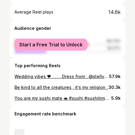
14.6k
Average Reel plays
Audience gender
female
69.73%
Start a Free Trial to Unlock
male
30.27%
Top performing Reels
Wedding vibes 🖤 . . . . Dress from : @stellywear #fashion #fashionstyle #fashionmodel #model #modeling #iran #iraniangirl #dubai #dubaifashion #expo2020
57.9k
Be kind to all the creatures , it’s my religion .
30.3k
You are my sushi mate 🍣 #sushi #sushitime🍣 #sushilovers #sushilovers #sushitime
5.9k
Engagement rate benchmark