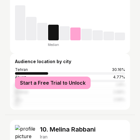
Median
Audience location by city
Tehran
30.16%
Ahvaz
4.77%
Start a Free Trial to Unlock
Bandar Abbas
2.8%
Isfahan
2.69%
دراک
2.59%
10. Melina Rabbani
Iran