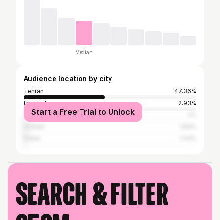
Median
Audience location by city
Tehran
47.36%
Istanbul
2.93%
Start a Free Trial to Unlock
دراک
2%
Isfahan
1.64%
Dubai
1.43%
Search & filter