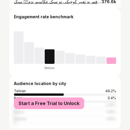
بالاخره بعد از کلی کلنجار با خودم تصمیم گرفتم یه تغییر کوچیکی تو سبک عکاسیم بدم👌🏼 سبک weddingو couple که شما هم این روزا خیلی طرفدارشید😍 این شد که برای مراسم سالگرد دوستام استارتشو زدم❤️این ویدئوشه چند روز دیگم عکساشو میزارم • • ایده های خیلی جدید و زیادی دارم تو این سبک که به زودی قراره بترکونیم ؟ ***************************** راستی کاپل مورد علاقه شما کیه؟
376.6k
Engagement rate benchmark
Median
Audience location by city
Tehran
49.2%
Karaj
3.4%
Start a Free Trial to Unlock
دراک
2.26%
Dubai
1.66%
Isfahan
1.66%