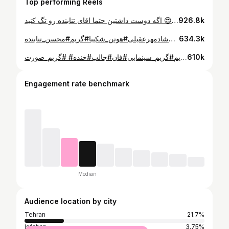
Top performing Reels
سلام دوستای قشنگم 😀 من اومدم با یا گریم دیگه از نقی معمولییی تو این روزای قرنطینه دیدن این سریال خیلی میچسبه 😍😍 اگه دوست داشتین حتما اقای تنابنده رو تگ کنید 🌹😍💐 . ‌ @mohsen.tanabandeh . ‌گریم بقیه بازیگرای این سریالم بزاریم ؟؟؟😝😜 . ‌ ‌ #سیما_صوفی #گریم_سینمایی #گریمور#گریم_شبیه_سازی #گریم_به_سبک_سیما #سریال_پایتخت #پایتخت۶ #نقی#نقی_معمولی#ارسطو#ارسطو_عامل #پایتخت#محسن_تنابنده #میکاپ_آرتیست #میکاپ#قرنطینه#نقاشی#طراحی#خنده#دابسمش#فان#جالب#سیم_سیم#در_خانه_بمانیم #
926.8k
سلام بچه هاا..😁 اینم از گریم جدیدم (ورژن ایرانیش) 😂تقدیم شما ❣ . اگه دوست داشتین؛ گریم اونایی که انجام دادمو زیر این پستم تگ کنید 😍 فدای همه😘❣❣❣❣ . . ‌ #سیماصوفی#گریمور#نقاش#دختر_هزار_چهره #سیم_سیم #گوگوش#سام_درخشانی #جوادرضویان#هنر#گریم_سینمایی #میکاپ_آرتیست #شادمهر#شادمهرعقیلی#هوتن_شکیبا#گریم#محسن_تنابنده #simasofi#makeup #simsim
634.3k
سلااااامم گُلای تو خونه 😅 همینطور ک میدونید هر سه شخصیت خودمم😁 فقط قیافه انیتا که ساکت و مظلوم نشسته 😂 . . #سیماصوفی#سیم_سیم #ساسی#ساسی_مانکن #دکتر#گریم#گریم_سینمایی#فان#جالب#خنده# #گریم_صورت#doctor #sasy#میکاپ #میکاپ_آرتیست #sasydoctor
610k
Engagement rate benchmark
Median
Audience location by city
Tehran
21.7%
Isfahan
3.75%