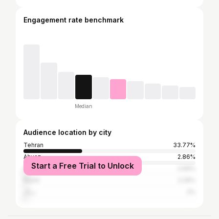
Engagement rate benchmark
Median
Audience location by city
Tehran
33.77%
Ahvaz
2.86%
Start a Free Trial to Unlock
Isfahan
2.69%
Rasht
2.26%
دراک
2%