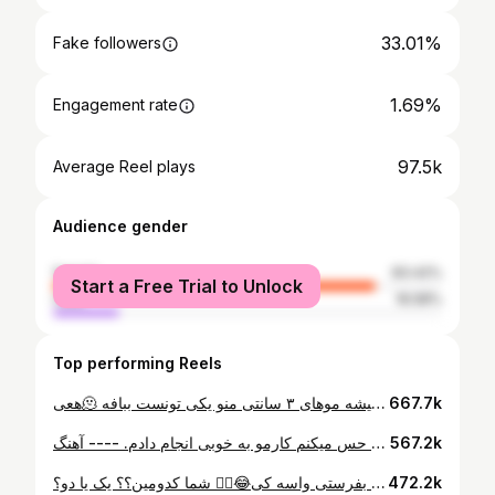
33.01%
Fake followers
1.69%
Engagement rate
97.5k
Average Reel plays
Audience gender
female
83.42%
Start a Free Trial to Unlock
male
16.58%
Top performing Reels
هعی🫠 با کی تجربش کردی؟😂😐 باورتون میشه موهای ۳ سانتی منو یکی تونست ببافه 😬🤣🫶🏻 بافت موهام کار دست یلداست😍 @baftemo.yalda @baftemo.yalda @baftemo.yalda بچه ها یلدا اموزش تخصصی بافت هم داره با شرایط خیلی خوب میتونه شمارو وارد با.زار کار بکنه
667.7k
من واقعا میخواستم یک محتوای متفاوت بتون نشون بدم ، و حس میکنم کارمو به خوبی انجام دادم. ---- آهنگ : boss bi+th از دوجا کت ، کاور از من @airkisshot با آهنگ سازی : @bardiatahvildar فیلم بردار و پشت صحنه : @itsaboutsara ادیتم خودم زدم🤣 تجربه ی باحالی بود. میکاپ هم میکاپ خوده دوجا برای کاور موزیک. ----- @dojacat @birdsofprey #makeupvideo #bossbitchcover #dojcatmakeup #birdsofprey #margotrobbie #makeuptransition #کاور_آهنگ #دوجا_کت #میکاپ_آرتیست
567.2k
خودت میدونی بفرستی واسه کی😂😮‍💨 شما کدومین؟؟ یک یا دو؟! @ahoowi @ahoowi @ahoowi
472.2k