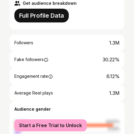
Get audience breakdown
Full Profile Data
1.3M
Followers
30.22%
Fake followers
6.12%
Engagement rate
1.3M
Average Reel plays
Audience gender
female
93.57%
Start a Free Trial to Unlock
male
6.43%