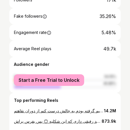
171k
35.26%
Fake followers
5.48%
Engagement rate
49.7k
Average Reel plays
Audience gender
female
54.15%
Start a Free Trial to Unlock
male
45.85%
Top performing Reels
داستان ازینجا شروع شد که من تپل شده بودم و میخواستم صورت لاغر تری داشته باشم 🙂 دو تا راه حل تو ذهنم بود راه اول : باشگاه و رژیم راه دوم عمل بوکال متاسفانه مسیر راحت دوم رو انتخاب کردم و بدون تحقیق جایی اینکارو انجام دادم که کلی تبلیغشونو دیده بودم 🙃 ازونجایی که فکر میکردم خیلی زود خوب میشم و صورتم خیلی لاغر میشه تصمیم گرفته بودم یه چالش درست کنم از دوران نقاهتم 🥹 اما هیچی خوب پیش نرفت بدلیل مشاوره های غلط بعد از عمل صورت من خونریزی و عفونت کرد و تقریبا یکماه هر روز بدتر و بدتر شدم 🥹 در نهایت هم دوباره عمل کردم و یک هفته روزی سه بار پنی سیلین قوی میزدم در حدی که پوست لبم کامل کنده میشد 😭 دیگه نا امید شده بودم و اصلا فکر نمیکردم درسته بشه ولی خدا بهم نگاه کرد و نجاتم داد😞 دردسر های خیلی بیشتری داشتم مثل قفل شدن فکم که مجبور شدم فیزیوتراپی فک و صورت برم اما دیگ سرتونو درد نیارم😩 چون خیلی سوال میپرسیدین در رابطه با این موضوع کامل توضیح دادم 😍 و خواستم بگم خیلی مواظب خودتونو صورت قشنگتون باشین 😍هرجایی خدمات زیباییتونو انجام ندین😞 چون تو همین ویدئو هم میتونسیت اخرش هیچی درست نشه😫😘
14.2M
بامزه ترین فکتی که راجب دخترا وجود داره🙃😅 اگر خودتم اینجوری نباشی صددرصد رفیقی داری که این شکلیه 😶 پس بفرس براش 😂🩷
873.9k