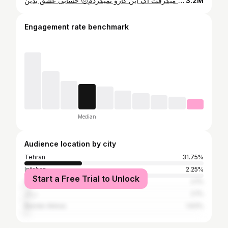
چشمات کاری که میکرد با من هیچ ساقی نمیکرد 🙃💔🍷 شب یلداتون مبارک و امیدوارم هیچکدومتون تو این شب طولانی تنها نباشین❤️ خیلی خیلییییی یهوییی و بدون برنامه تصمیم گرفتم براتون ویدیو بگیرم واسه شب یلدا 😬 اخه خیلی دلم میگرفت اگ این کارو نمیکردم🥺 حسابی عشق بدین 💋 Music : saaghi by @koorowsh @thedonofficialll #شبیلدا #انار #شب_یلدا #شب_یلدا🍉 #ساقی
3.2M
Engagement rate benchmark
Median
Audience location by city
Tehran
31.75%
Isfahan
2.25%
Start a Free Trial to Unlock
Ahvaz
2.1%
دراک
2.1%
Bandar Abbas
1.63%