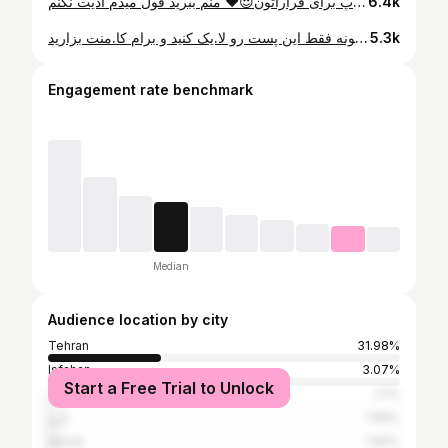
اینم از میکاپ برای قراراتون😍❤️ منم ببرید قول میدم اذیت نکنم😂😂 @shaqayqmakeup @shaqayqmakeup @shaqayqmakeup آبرسان فیس دوکس کرم پودر میبلین سایه ابرو گلدن رز ژل ابرو نیکس ژل کانسیلر میبلین پودر فیکس فلورمار پالت سایه میبلین ریمل اسنس برانزر رولوشن @shaqayqmakeup @shaqayqmakeup @shaqayqmakeup #بیوتی_بلاگر #میکاپ_قرار_اول #آرایش #میکاپ #کویید۱۹
6.4k
سلااااام خوشگلای من🌸💕 این پست جا.یز.ه 🎁 داره که شرایطشم خیلی آسونه فقط این پست رو لا.یک کنید و برام کا.منت بزارید😍💋 @shaqayqmakeup @shaqayqmakeup @shaqayqmakeup خط چشم از @rk.cosmetics.x تینت از @nixgel.ir @shaqayqmakeup @shaqayqmakeup @shaqayqmakeup #آرایش_ملایم #میکاپ_صورتی #میکاپ_لایت #کوید۱۹ #خودآرایی #بیوتی_بلاگر #
5.3k
Engagement rate benchmark
Median
Audience location by city
Tehran
31.98%
Isfahan
3.07%
Start a Free Trial to Unlock
Tabriz
2.1%
کرج
1.96%
Ahvaz
1.82%