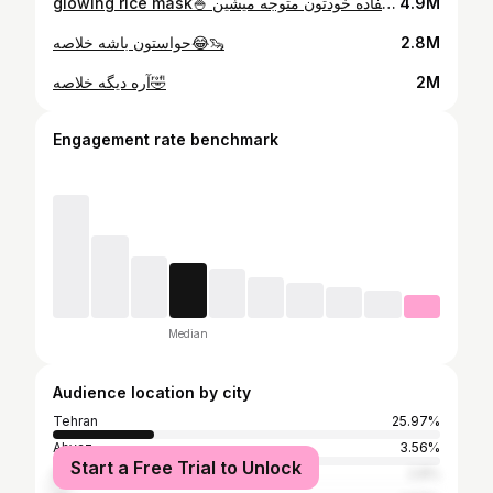
glowing rice mask🍚 انقدر تاثیر خوبی روی پوست داره که حتی بعد یکبار استفاده خودتون متوجه میشین🪄 دیگه نیازی به کرمپودر بعد دو هفته برای کاور پوستتون ندارین😬
4.9M
حواستون باشه خلاصه😂🦦
2.8M
آره دیگه خلاصه🤣
2M
Engagement rate benchmark
Median
Audience location by city
Tehran
25.97%
Ahvaz
3.56%
Start a Free Trial to Unlock
Isfahan
2.8%