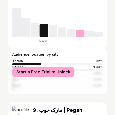
Median
Audience location by city
Tehran
32%
Isfahan
3.99%
Start a Free Trial to Unlock
Ahvaz
3.65%
دراک
2.29%
Rasht
2.04%
9. مارک خوب | Pegah