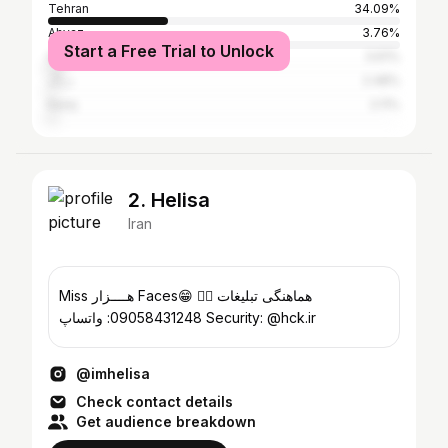
Tehran
34.09%
Ahvaz
3.76%
Start a Free Trial to Unlock
Isfahan
3.61%
دراک
2.48%
Karaj
2.11%
2. Helisa
Iran
Miss هــــزار Faces😁 هماهنگی تبلیغات 👇🏻⁩
09058431248: واتساپ Security: @hck.ir
@imhelisa
Check contact details
Get audience breakdown