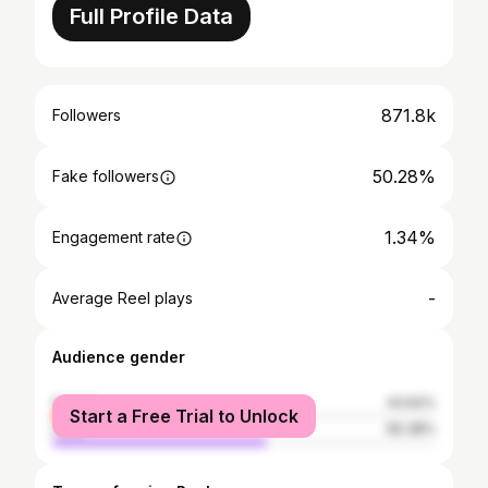
Full Profile Data
871.8k
Followers
50.28%
Fake followers
1.34%
Engagement rate
-
Average Reel plays
Audience gender
female
43.62%
Start a Free Trial to Unlock
male
56.38%