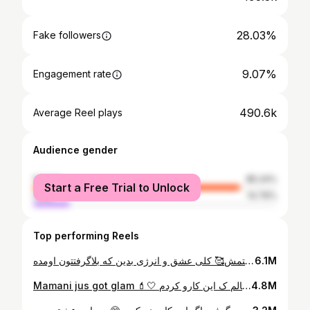
28.03%
Fake followers
9.07%
Engagement rate
490.6k
Average Reel plays
Audience gender
female
85.24%
Start a Free Trial to Unlock
male
14.76%
Top performing Reels
برام سسکی تری حتی ازون دختر مو فرهههه ووو🥵🔥🦚 این شما و اینم نایاد جدیدتون 🙈حسابی داف شدماااا خدایییی😌 من یه روزی میگفتم عمرا بینیمو عمل کنم ولی نمیدونم که چی شد یهو اینجوری شد😁 نتیجه چی میشه؟ اینکه زندگی همیشه روبروتون میکنه با چیزی ک انتظارشو ندارین اصن✌🏼 بینیم چطور شده حالا ب نظرتون؟👀 لازمه بگم واستون ساخت اون شولدر پیس پر طاووس یک ماه زمان برد و با دستای خودم ساختمش🥰 کلی عشق و انرژی بدین که بلاگرفتتون اومده🥹💜 Hairstyle by : @omid_nik_mohamadi Music : perreo by @talkdown_original @amiaa_talkdownn
6.1M
Mamani jus got glam 💄🤍 مامانبزرگا خیلی با ارزشه وجودشون واقعا برکتن ✨ ایده این ویدیو رو خودتون دادین بهم منم وقتی نظر سنجی کردم دیدم همهه دلشون میخواد این ویدیو رو بسازم و بی نهایت خوشحالم ک این کارو کردم🥹 سراسر عشقههه این ویدیو اخه واقعا جاش خالی بود تو پیجمون ❤️💄 خیلی گفتین تو دایرکت شبیهیم واقعا اینطوره؟🙈 نظرتون راجع به افتر بیفور چی بود؟ میکاپو دوس داشتین؟🫠 بچم انقد میترسید از مژه ولی وقتی براش گذاشتم دیگ دلش نمیخاس برش دارمم😅 #مادر #مادربزرگ #مامانی #میکاپمادر
4.8M