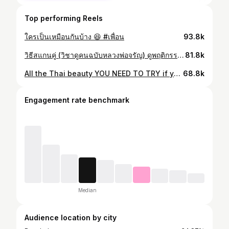
Top performing Reels
ใครเป็นเหมือนกันบ้าง 😆 #เพื่อน
93.8k
วิธีสแกนคู่ (วิชาดูคนฉบับหลวงพ่อจรัญ) ดูพฤติกรรมใน 4 สถานการณ์: 1.ตอนโกรธ: ดูว่าหยาบคายหรือทำลายข้าวของหรือไม่ 2.ตอนเหนื่อยหรือลำบาก: ดูว่าเขายังมีน้ำใจหรือกลายเป็นคนเห็นแก่ตัว 3.วิธีปฏิบัติต่อคนด้อยกว่า: ดูวิธีที่เขาคุยกับเด็กเสิร์ฟหรือแม่บ้าน เพื่อดูเนื้อแท้ที่ไม่มีหน้ากาก 4.ตอนเจ็บป่วย: ดูความอดทนและการดูแลกันในยามอ่อนแอ • ใช้ ”สมชีวิธรรม 4“ วัดความเสมอกัน: ศรัทธาต้องเสมอ, ศีลต้องเสมอ (สำคัญที่สุด), จาคะ (ความเสียสละ) เสมอ และปัญญาเสมอ
81.8k
All the Thai beauty YOU NEED TO TRY if you are in Thailand = 7-11 edition * #thaibeauty #711 #thaimakeup
68.8k
Engagement rate benchmark
Median
Audience location by city