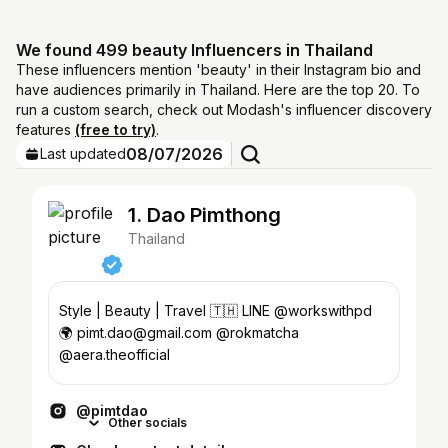
We found 499 beauty Influencers in Thailand
These influencers mention 'beauty' in their Instagram bio and
have audiences primarily in Thailand. Here are the top 20. To
run a custom search, check out Modash's influencer discovery
features
(free to try)
.
08/07/2026
Last updated
1. Dao Pimthong
Thailand
Style | Beauty | Travel 🇹🇭 LINE @workswithpd
🌍 pimt.dao@gmail.com @rokmatcha
@aera.theofficial
@pimtdao
Other socials