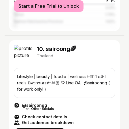
Chiang Mai Province
5.11%
Start a Free Trial to Unlock
Chon Buri Province
3.13%
Seoul
1.79%
Nakhon Ratchasima Province
1.62%
10. sairoong🌈
Thailand
Lifestyle | beauty | foodie | wellness✨🏌🏼‍♀️ คลิป
reels ปัดขวาเลยค่า🫶🏻 ♡ Line OA : @sairoongg (
for work only! )
@sairoongg
Other socials
Check contact details
Get audience breakdown