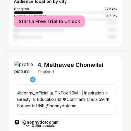
Audience location by city
Bangkok
27.54%
Chon Buri Province
3.78%
Start a Free Trial to Unlock
Chiang Mai Province
3.37%
Nakhon Ratchasima Province
1.95%
Phuket Province
1.48%
4. Methawee Chonwilai
Thailand
@nonny_.official 🎀 TikTok 1.9M+ | Inspiration ✨
Beauty 💄 Education 📖 💖Commarts Chula 59i ✱
For work: LINE @nonnydotcom
@nonnydotcomm
Other socials