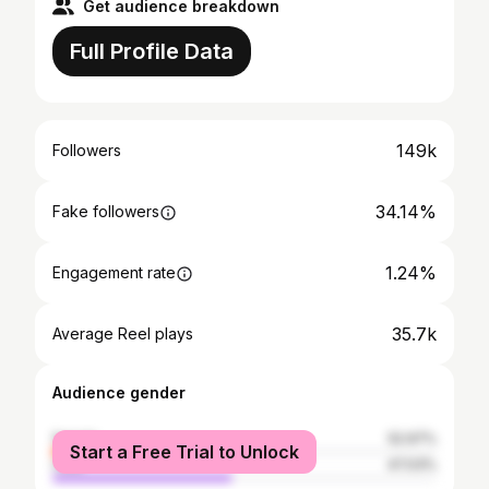
Get audience breakdown
Full Profile Data
149k
Followers
34.14%
Fake followers
1.24%
Engagement rate
35.7k
Average Reel plays
Audience gender
female
52.97%
Start a Free Trial to Unlock
male
47.03%