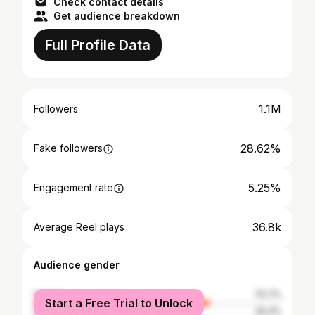
Check contact details
Get audience breakdown
Full Profile Data
1.1M
Followers
28.62%
Fake followers
5.25%
Engagement rate
36.8k
Average Reel plays
Audience gender
female
70.7%
Start a Free Trial to Unlock
male
29.3%