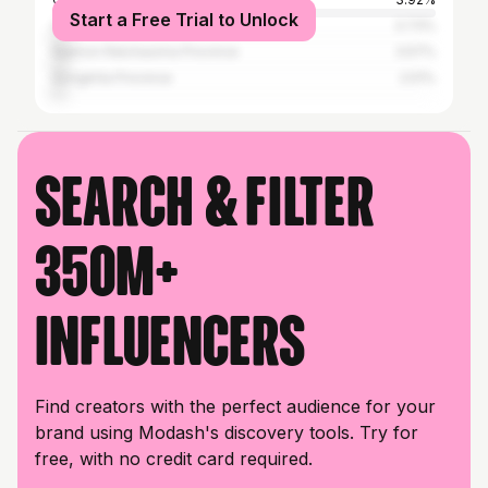
Start a Free Trial to Unlock
Chon Buri Province
3.73%
Nakhon Ratchasima Province
3.57%
Songkhla Province
2.51%
Search & filter
350M+
influencers
Find creators with the perfect audience for your
brand using Modash's discovery tools. Try for
free, with no credit card required.