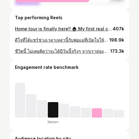
Top performing Reels
Home tour is finally here!! 🏠 My first real construction project. Took 3 years but we made it. Huge milestone for me, but we wouldn’t be here without all of you ❤️ If you guys want details on anything like contractors, materials, or designers just ask. No gatekeeping here 👇🏻 Home tour มาแล้ว!! 🏠 โปรเจกต์สร้างบ้านจริงจังครั้งแรกของอิ๊ง ใช้เวลา 3 ปีเต็ม กว่าจะมาถึงวันนี้ อีกหนึ่ง milestone ใหญ่ของชีวิต และคงมาถึงจุดนี้ไม่ได้ถ้าไม่มีเพื่อนๆ ทุกคนคอยซัพพอร์ต ❤️ ถ้าอยากรู้รายละเอียดอะไรเพิ่มเติม ร้านเฟอร์ ไฟ วัสดุ หรือดีไซเนอร์ คอมเมนต์ถามได้เลย ไม่เม็ด ชี้เป้าได้หมด👇🏻
407k
ดีใจที่ได้แชร์ช่วงเวลาเหล่านี้กับพ่อแม่ที่เปิดใจให้เรา กับเพื่อนๆ ที่อยู่ใกล้ๆ กันตลอด และทำให้ความรักของเราไม่ได้มีแค่เราสองคน 🤍 Grateful to share these moments with parents who opened their hearts, and friends who stayed close, and made this love mean more than just the two of us. 🤍 Planner: @atease_weddingplanner Photographer: @korawutneeparn
198.9k
ชีวิตนี้ ไม่เคยคิดว่าจะได้มีวันนี้จริงๆ จากเราสองคนที่โตมากับคำว่า “เป็นแบบนี้ไม่ได้นะ” จากวันที่ต้องตั้งคำถามกับตัวเอง กับครอบครัว กับสังคม ว่าวันหนึ่งเราจะมีความรักที่ถูกยอมรับไหม จนมาถึงวันนี้… วันที่คนที่อิ๊งรัก ยืนรอพร้อมแหวน เพื่อนๆ บินข้ามโลกมา และพ่อแม่ที่ครั้งหนึ่งไม่แน่ใจว่าเค้าจะเข้าใจเราไหม ยืนร้องไห้ เพราะดีใจกับความรักของเราสองคน ขอบคุณเชิ้ต ที่ทำให้อิ๊งเข้มแข็งขึ้นในวันที่ท้อ มั่นใจในตัวเองมากขึ้น และขอบคุณที่เราดูแลกันและกันอย่างดีไม่ว่าจะเหนื่อยหรือท้อแค่ไหน และขอบคุณครอบครัว เพื่อนๆ ทุกคนที่อยู่เบื้องหลังวันนี้ ที่ทำให้เรื่องที่อิ๊งไม่เคยกล้าฝัน กลายเป็นความจริง 💍🤍✨ I never thought this day would really be possible for us. We both grew up hearing, “You can’t be like that.” There were days we questioned ourselves, our families, and the world, wondering if one day our love would ever be accepted. And yet here we are… The person I love standing in front of me with a ring. Friends flying across the world to be here. And parents who once weren’t sure if they would ever understand us, now standing there in tears, happy for our love. Thank you, Chert, for making me stronger on the days I felt weak, for helping me believe in myself more, and for taking such good care of each other, no matter how tired or discouraged we get. And thank you to our family and friends, everyone behind this day, for turning a dream I never dared to have into something real. 💍🤍✨
173.3k
Engagement rate benchmark
Median
Audience location by city