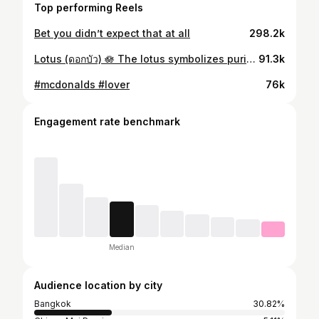
Top performing Reels
Bet you didn’t expect that at all
298.2k
Lotus (ดอกบัว) 🪷 The lotus symbolizes purity, wisdom, and inner strength rising from the mud to bloom beautifully☺️ #thailand #lotus #nationalflower #flower #model Thank you all : @ceoherbgold @sprite_snap @bookko @kunajisachon @leo_lista @newfacemakeup.th @khunpragaiimakeupd @bongbank_makeup
91.3k
#mcdonalds #lover
76k
Engagement rate benchmark
Median
Audience location by city
Bangkok
30.82%