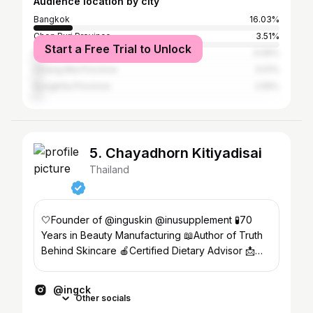
Audience location by city
Bangkok
16.03%
Chon Buri Province
3.51%
Start a Free Trial to Unlock
Nakhon Ratchasima Province
3.09%
Chiang Mai Province
3.01%
Songkhla Province
2.55%
5. Chayadhorn Kitiyadisai
Thailand
🤍Founder of @inguskin @inusupplement 🧪70
Years in Beauty Manufacturing 📖Author of Truth
Behind Skincare 🍎Certified Dietary Advisor 📩
info@askingck.com
@ingck
Other socials