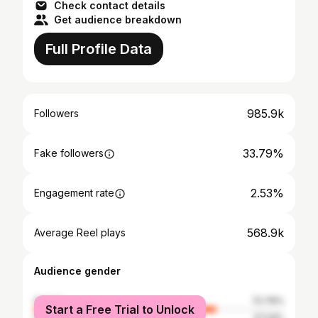
Check contact details
Get audience breakdown
Full Profile Data
985.9k
Followers
33.79%
Fake followers
2.53%
Engagement rate
568.9k
Average Reel plays
Audience gender
female
72.76%
Start a Free Trial to Unlock
male
27.24%