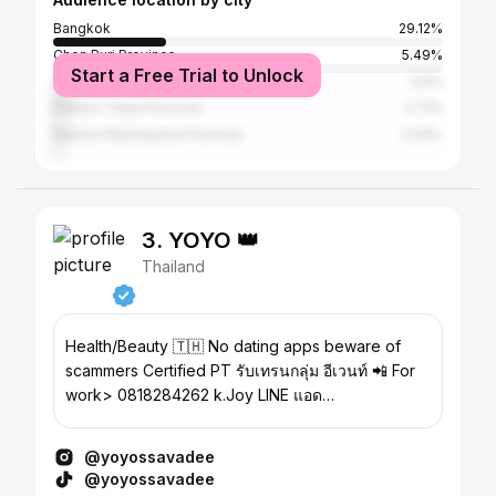
Bangkok
29.12%
Chon Buri Province
5.49%
Start a Free Trial to Unlock
Chiang Mai Province
3.9%
Pathum Thani Province
2.71%
Nakhon Ratchasima Province
2.04%
3. YOYO 👑
Thailand
Health/Beauty 🇹🇭 No dating apps beware of
scammers Certified PT รับเทรนกลุ่ม อีเวนท์ 📲 For
work> 0818284262 k.Joy LINE แอด
@yossavadeeofficial
@yoyossavadee
@yoyossavadee