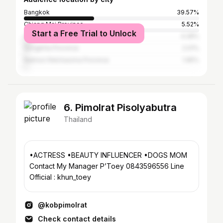
Bangkok
39.57%
Chiang Mai Province
5.52%
Start a Free Trial to Unlock
Chon Buri Province
4.28%
Songkhla Province
2.01%
Nakhon Ratchasima Province
1.95%
6. Pimolrat Pisolyabutra
Thailand
•ACTRESS •BEAUTY INFLUENCER •DOGS MOM
Contact My Manager P’Toey 0843596556 Line
Official : khun_toey
@kobpimolrat
Check contact details