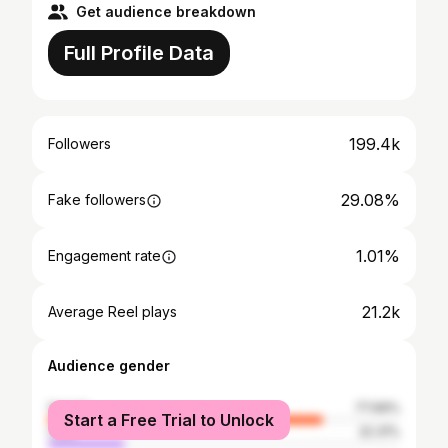
Get audience breakdown
Full Profile Data
199.4k
Followers
29.08%
Fake followers
1.01%
Engagement rate
21.2k
Average Reel plays
Audience gender
female
77.69%
Start a Free Trial to Unlock
male
22.31%