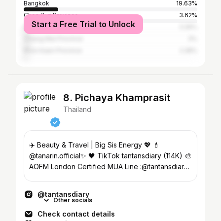
Bangkok
19.63%
Chon Buri Province
3.62%
Start a Free Trial to Unlock
Nakhon Ratchasima Province
3.26%
Chiang Mai Province
3%
Khon Kaen Province
2.28%
8. Pichaya Khamprasit
Thailand
✈️ Beauty & Travel | Big Sis Energy 💖 💄
@tanarin.official✨ 🖤 TikTok tantansdiary (114K) 🎨
AOFM London Certified MUA Line :@tantansdiary
/+66916629665
@tantansdiary
Other socials
Check contact details