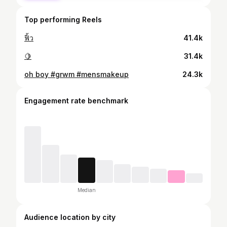
Top performing Reels
ฟิ้ว
41.4k
🍋
31.4k
oh boy #grwm #mensmakeup
24.3k
Engagement rate benchmark
Median
Audience location by city