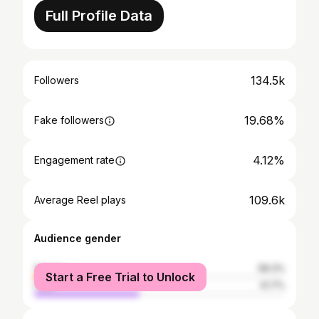
Full Profile Data
134.5k
Followers
19.68%
Fake followers
4.12%
Engagement rate
109.6k
Average Reel plays
Audience gender
female
58.3%
Start a Free Trial to Unlock
male
41.7%