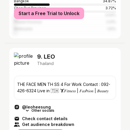
Bangkok
34.87%
Chon Buri Province
3.72%
Start a Free Trial to Unlock
Chiang Mai Province
3.04%
Phuket Province
2.41%
Melbourne
1.91%
9. LEO
Thailand
THE FACE MEN TH SS 4 For Work Contact : 092-
426-6324 Live in 🇹🇭 🏋️𝐹𝑖𝑡𝑛𝑒𝑠𝑠 | 𝐹𝑎𝑠ℎ𝑖𝑜𝑛 | 𝐵𝑒𝑎𝑢𝑡𝑦
@leoheesung
Other socials
Check contact details
Get audience breakdown