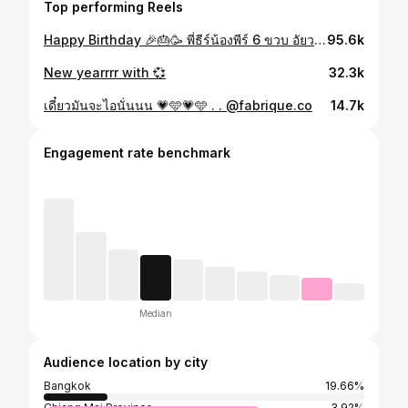
Top performing Reels
Happy Birthday 🎉🎂🥳 พี่ธีร์น้องพีร์ 6 ขวบ อัยวาอัญญา 3 ขวบแล้วววววว เวลาผ่านไปไวมากกๆ พี่สายรุ้งขอให้หนูโตขึ้นมาเป็นคนที่มีความสุข เข้ากับคนอื่นง่ายๆ พบเจอแต่ผู้คนที่ดีอยู่ในศีลในธรรม ขอให้หนูสุขภาพร่างกายและจิตใจแข็งแรง ไม่ว่าจะเจออุปสรรคอะไรก็ขอให้หนูมองมันและแก้มันได้โดยไว พี่สายรุ้งไม่รู้ว่าหนูๆโตไปแล้วเราจะได้เจอกันบ่อยเหมือนตอนนี้ไหม เราคงไม่ได้บอกกัน เล่นกัน หรือคุยกันทุกเรื่องเหมือนตอนนี้ แต่อยากให้หนูๆทุกคนรู้ไว้ว่าพี่สายรุ้งรักและหวังดีกับหนู 4 คนมากๆ และจะเป็นเช่นนี้ตลอดไป😊♥️ ถ้ามีอะไรก็ไม่ต้องมาปรึกษาพี่สายรุ้งนะ ปรึกษาหม่ามี๊กับพ่อพ่อไปอะดีแล้ว ล้อเล่น!!555555555 มาบ่นได้เยยเจ้าแสบทั้ง 4 พี่สายรุ้งจะยังคงวางตัวเป็นพี่ เป็นเพื่อนของหนูๆเสมอ พี่สายรุ้งพิมพ์ยาวกว่านี้ไม่ได้แล้วคับ น้ำตาไหลจนมองแป้นไม่เห็นแล้ว นี่ต้องพูดให้มันพิมพ์ให้ เอาเป็นว่าเดี๋ยวมาต่อในคอมเมนท์นะคะ
95.6k
New yearrrr with 💞
32.3k
เดี๋ยวมันจะไอนั่นนน 💗🩵💗🩵 . . @fabrique.co
14.7k
Engagement rate benchmark
Median
Audience location by city
Bangkok
19.66%
Chiang Mai Province
3.92%