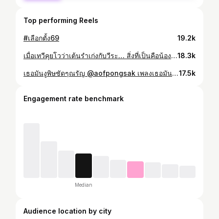
Top performing Reels
#เลือกตั้ง69
19.2k
เมื่อเทวีคุยโวว่าเต้นรำเก่งกับวีระ… สิ่งที่เป็นคือน้องปอและบิ๊กไก่คือครูฝึกตัวจริงให้คุณเทวี แต่อยากให้ดูความเนิร์ดของบิ๊กไก่…. ทุกกระเบียบนิ้วไม่พัก ไปกำกับเองหลังกล้องก็เอา เอ็นดูนางจริงๆสนเอ๋ยสน😅☺️ ❤️🤟🏻ขอบคุณน้องน้ำ ผจก.น้องสนที่ถ่าย Good memory น่ารักๆนี้ไว้นะคะ เจอกันสุดซอยep.8กันคะน้อง #behindthescenes #shinetheseries
18.3k
เธอมันงูพิษชัดๆณรัญ @aofpongsak เพลงเธอมันใช่👍🤭
17.5k
Engagement rate benchmark
Median
Audience location by city