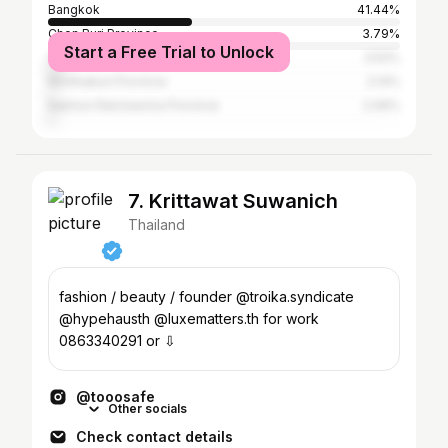
Bangkok
41.44%
Chon Buri Province
3.79%
Start a Free Trial to Unlock
Chiang Mai Province
3.52%
Nonthaburi Province
2.14%
Nakhon Ratchasima Province
2.06%
7. Krittawat Suwanich
Thailand
fashion / beauty / founder @troika.syndicate
@hypehausth @luxematters.th for work
0863340291 or ⇩
@tooosafe
Other socials
Check contact details