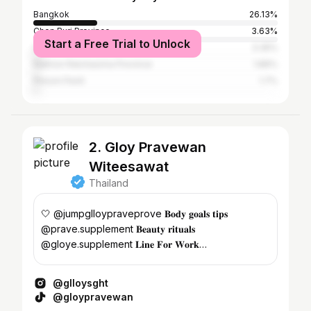
Bangkok
26.13%
Chon Buri Province
3.63%
Start a Free Trial to Unlock
Chiang Mai Province
3.35%
Nakhon Ratchasima Province
1.86%
Phnom Penh
1.7%
2. Gloy Pravewan
Witeesawat
Thailand
🤍 @jumpglloypraveprove 𝐁𝐨𝐝𝐲 𝐠𝐨𝐚𝐥𝐬 𝐭𝐢𝐩𝐬
@prave.supplement 𝐁𝐞𝐚𝐮𝐭𝐲 𝐫𝐢𝐭𝐮𝐚𝐥𝐬
@gloye.supplement 𝐋𝐢𝐧𝐞 𝐅𝐨𝐫 𝐖𝐨𝐫𝐤
@gloypravewan
@glloysght
@gloypravewan