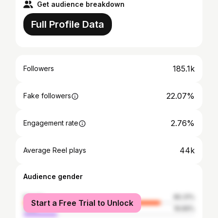
Get audience breakdown
Full Profile Data
185.1k
Followers
22.07%
Fake followers
2.76%
Engagement rate
44k
Average Reel plays
Audience gender
female
80.31%
Start a Free Trial to Unlock
male
19.69%