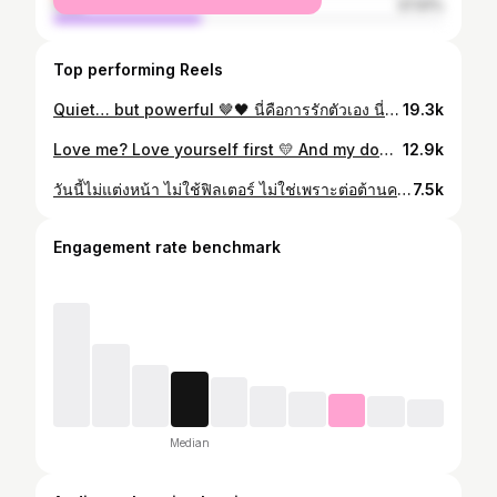
male
37.91%
Top performing Reels
Quiet… but powerful 🤎🖤 นี่คือการรักตัวเอง นี่คือวินัยของวัยนี้ นี่คือพลังที่เราสร้างเพื่อตัวเอง #FITWITHYO 📸 Joyjoy 31
19.3k
Love me? Love yourself first 💛 And my dog… that’s non negotiable 🐶 @myshihtzu12 @sanboutiquevillasrayong
12.9k
วันนี้ไม่แต่งหน้า ไม่ใช้ฟิลเตอร์ ไม่ใช่เพราะต่อต้านความสวยที่ถูกปรุงแต่ง แต่เพราะอยากให้ความเรียบง่ายได้มีพื้นที่ของมันบ้าง ❤️ เพราะชีวิตจริงเราอาจจะตื่นขึ้นมาใต้ตาคล้ำ เป็นสิว หน้าขึ้นผื่น ปากแห้ง นอนน้อย….. ช่างมัน 😌 เราเป็นได้ทั้งวันที่สวยจัด และวันที่ไม่มีอะไรเลย และไม่มีแบบไหนผิด แค่วันนี้เลือกเป็นตัวเองแบบไม่ต้องเพิ่มอะไร และยอมรับตัวเองในเวอร์ชันนี้ได้ เท่านี้ก็สวยแล้ว 🌈 ความสวยไม่จำเป็นต้องเหมือนเดิมทุกวัน แค่เรามั่นใจในสิ่งที่เราเป็นพอ Real beauty lives in confidence, not perfection #nomakeup #nofilter #loveyourself #fitwithyo #realbeauty ปล. ขอบคุณทริปดีๆ เป็นรีทรีทที่ดีมากค่ะ @arthit.house
7.5k
Engagement rate benchmark
Median