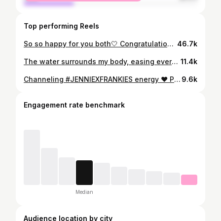
Top performing Reels
So so happy for you both🤍 Congratulations Nadech & Yaya! Wishing you a lifetime of love laughter and happiness together 😍❤️ ยินดีกับริวและมายูมิด้วยนะจ้ะ #nyเขยนอร์เวย์สะใภ้ขอนแก่น
46.7k
The water surrounds my body, easing every tight muscle as your breath slows naturally I didn’t know I needed this much I’m obsessed with this feeling 🤍 @naamwellness at @varanakrabihotel
11.4k
Channeling #JENNIEXFRANKIES energy ♥️ Picnic mode @thetubkaakkrabi
9.6k
Engagement rate benchmark
Median
Audience location by city