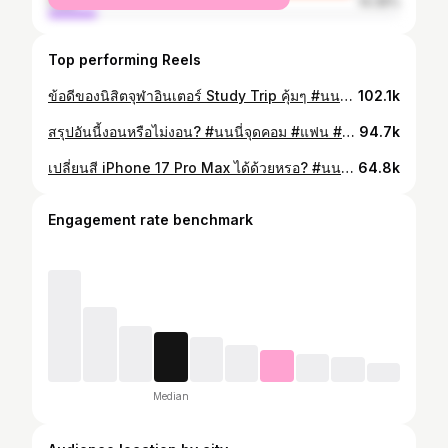
male
14.35%
Top performing Reels
ข้อดีของนิสิตจุฬาอินเตอร์ Study Trip คุ้มๆ #นนนี่จุดคอม #จุฬาลงกรณ์มหาวิทยาลัย #iscm #เที่ยวกับเพื่อน #เที่ยวจีน
102.1k
สรุปอันนี้งอนหรือไม่งอน? #นนนี่จุดคอม #แฟน #งอน #แกล้งแฟน
94.7k
เปลี่ยนสี iPhone 17 Pro Max ได้ด้วยหรอ? #นนนี่จุดคอม #iphone17promax #iphonewrap #ไอโฟน17 #ไอโฟน
64.8k
Engagement rate benchmark
Median