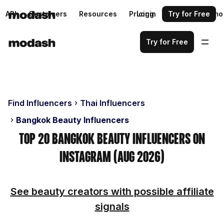
API
Customers
Resources
Pricing
Login
Request a demo
Try for Free
Try for Free
Find Influencers
Thai Influencers
Bangkok Beauty Influencers
Top 20 Bangkok Beauty Influencers on
Instagram (Aug 2026)
See beauty creators with possible affiliate
signals