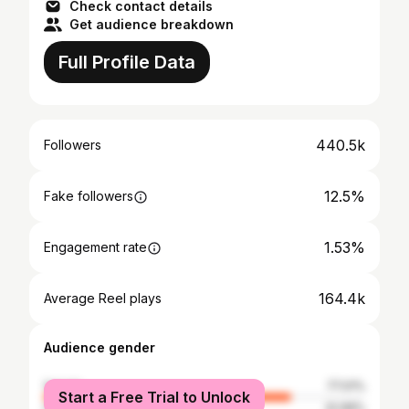
Check contact details
Get audience breakdown
Full Profile Data
440.5k
Followers
12.5%
Fake followers
1.53%
Engagement rate
164.4k
Average Reel plays
Audience gender
female
77.01%
Start a Free Trial to Unlock
male
22.99%