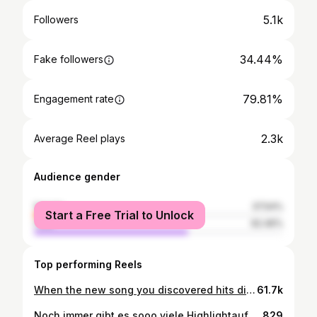
5.1k
Followers
34.44%
Fake followers
79.81%
Engagement rate
2.3k
Average Reel plays
Audience gender
female
37.54%
Start a Free Trial to Unlock
male
62.46%
Top performing Reels
When the new song you discovered hits different. #filmmaking #mood #videography #cinematic #portrait #photography #diffusion #mist #filmmkrs #photocinematica #littlerivermag #portraitlovers #portraithut #maboglow #portraitgoal #portraitgreatness #portraitvision #artells.magazine #theportraitbazaar #portraitmood #portrait.shooters #portraitmom #portraitphotoawards #portrait_awesomes
61.7k
Noch immer gibt es sooo viele Highlightaufnahmen aus den letzten Jahren, die ich euch nicht gezeigt habe!🙈 Wie beispielsweise diese tollen Bilder von @_alina.sophia , die ich für meine lieben Freunde von der @ahornallee machen durfte! Es ist immer wieder eine Freude bei euch kreativ sein zu dürfen!💕 Danke auch liebe Alina für dein Vertrauen und deinen Mut diese Serie mit mir zu realisieren! 🥰 photo/edit/hair/makeup/bodychain(diy)/handjuwelry(diy): @melanie_dietze_photoart model: @_alina.sophia location: @ahornallee #art #skin #sitting #juwelry #photoart #bnw #schwarzweiß #sw #bwphotography #fotografdresden #dresdenfotograf #meissen #melaniedietze #freckles #model #photoshoot #timeflies
829