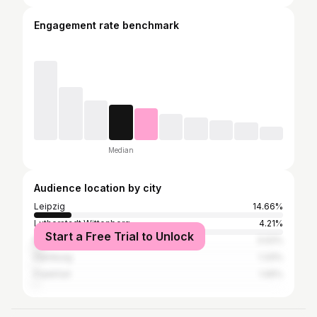
Engagement rate benchmark
Median
Audience location by city
Leipzig
14.66%
Lutherstadt Wittenberg
4.21%
Start a Free Trial to Unlock
Berlin
3.02%
Hamburg
1.33%
Frankfurt
1.05%