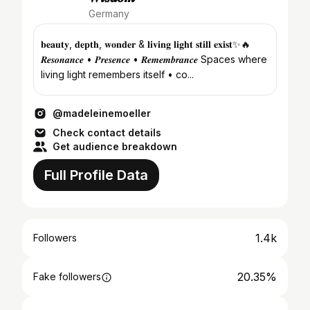
Germany
𝐛𝐞𝐚𝐮𝐭𝐲, 𝐝𝐞𝐩𝐭𝐡, 𝐰𝐨𝐧𝐝𝐞𝐫 & 𝐥𝐢𝐯𝐢𝐧𝐠 𝐥𝐢𝐠𝐡𝐭 𝐬𝐭𝐢𝐥𝐥 𝐞𝐱𝐢𝐬𝐭✨🔥
𝑹𝒆𝒔𝒐𝒏𝒂𝒏𝒄𝒆 • 𝑷𝒓𝒆𝒔𝒆𝒏𝒄𝒆 • 𝑹𝒆𝒎𝒆𝒎𝒃𝒓𝒂𝒏𝒄𝒆 Spaces where
living light remembers itself • co...
@madeleinemoeller
Check contact details
Get audience breakdown
Full Profile Data
1.4k
Followers
20.35%
Fake followers