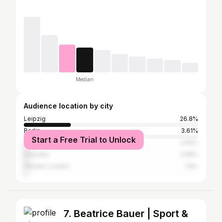
Median
Audience location by city
Leipzig
26.8%
Berlin
3.61%
Start a Free Trial to Unlock
Halle (Saale)
2.96%
Dresden
2.58%
Greater London
1.8%
7. Beatrice Bauer | Sport &