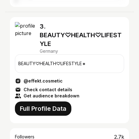
3.
BEAUTY♡HEALTH♡LIFEST
YLE
Germany
BEAUTY♡HEALTH♡LIFESTYLE🔸️
@effekt.cosmetic
Check contact details
Get audience breakdown
Full Profile Data
2.7k
Followers