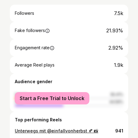
7.5k
Followers
21.93%
Fake followers
2.92%
Engagement rate
1.9k
Average Reel plays
Audience gender
female
55.41%
Start a Free Trial to Unlock
male
44.59%
Top performing Reels
Unterwegs mit @einfallvonherbst 🍂 📸
941