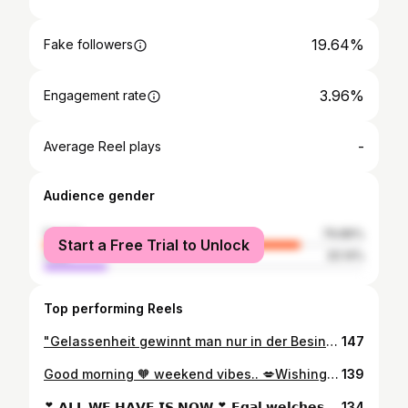
19.64%
Fake followers
3.96%
Engagement rate
-
Average Reel plays
Audience gender
female
79.86%
Start a Free Trial to Unlock
male
20.14%
Top performing Reels
"Gelassenheit gewinnt man nur in der Besinnung auf das Wesentliche." (Georg Moser) Gelassenheit bedeutet nicht, in Sicherheit zu sein vor dem Sturm... Gelassenheit bedeutet, Ruhe zu bewahren inmitten des Sturms! Was hilft dir dabei: 🔸 Hör auf zu bewerten 🔸 Lass die Dinge, wie sie sind. 🔸 Sei dankbar für alles und den Moment. 🔸 Lerne jeden Tag dazu. 🔸 Genieße den Moment. In diesem Sinne wünsche ich euch noch eine wunderbare neue Woche. 🧡 Der Teufel flüstert: „Diesen Sturm wirst du nicht überleben“... Die Kriegerin antwortet: „Ich bin der Sturm“... ••• #selbstbestimmt #bepositive #authentisch #echt #feelfree #juchheimleipzig #oneteam #Gelassenheit #erfolg #network #networkmarketing #mlm #karriere #tbt #motivation #ziel #zitat #zitate #sprüche
147
Good morning 🧡 weekend vibes.. 💋Wishing you a wonderful day. 🌞 . . . . #herzmensch #kopfmensch #sprüche #liebessprüche #liebe #emotionen #love #hoffnung #wünsche #relax #fun #motivation #spruchdestages #gefühle #vibes #träume #quotes #allein #mindset #mann #frau #seele #relaxing #herz #emotions #live #qualitytime #quoteoftheday #weekend #beauty
139
❣ 𝗔𝗟𝗟 𝗪𝗘 𝗛𝗔𝗩𝗘 𝗜𝗦 𝗡𝗢𝗪 ❣ 𝗘𝗴𝗮𝗹 𝘄𝗲𝗹𝗰𝗵𝗲𝘀 𝗝𝗮𝗵𝗿 𝘄𝗶𝗿 𝘇ä𝗵𝗹𝗲𝗻, 𝗮𝗹𝗹𝗲𝘀 𝘄𝗮𝘀 𝘄𝗶𝗿 𝗵𝗮𝗯𝗲𝗻 𝗶𝘀𝘁 𝗶𝗺𝗺𝗲𝗿 𝗻𝘂𝗿 𝗱𝗮𝘀 𝗝𝗘𝗧𝗭𝗧 𝘂𝗻𝗱 𝗛𝗜𝗘𝗥. 𝗘𝗴𝗮𝗹 𝘄𝗮𝘀 𝘄𝗮𝗿 𝘂𝗻𝗱 𝘄𝗮𝘀 𝟮𝟬𝟮𝟭 𝗸𝗼𝗺𝗺𝗲𝗻 𝗺𝗮𝗴, 𝗱𝘂 𝗵𝗮𝘀𝘁 𝗶𝗺𝗺𝗲𝗿 𝗱𝗶𝗲 𝗠ö𝗴𝗹𝗶𝗰𝗵𝗸𝗲𝗶𝘁 𝘇𝘂 𝘄ä𝗵𝗹𝗲𝗻 Ja 2020 ist nicht so gelaufen, wie wir es uns gewünscht haben. Aber es wird in unserem Leben immer unerwartete Entscheidungen anderer geben, auf die du reagieren musst oder willst. Das Leben, welches wir führen, ist nicht in Stein gemeißelt! Wünsche und Träume auch nicht, also immer das Beste aus der Situation machen und vor allem offen und neugierig auf‘s Leben bleiben. Es gibt noch so viel zu entdecken. Wer nicht bereit für Veränderungen ist, wird keine Entwicklung und kein Wachstum erfahren. 𝗗𝗔𝗡𝗞𝗘 für all das, was ich 2020 erfahren und lernen durfte, all das hat mich verändert und neue Sichtweisen geschafften. 𝗗𝗔𝗡𝗞𝗘 für die Menschen, die mich bis heute hier und „draußen“ begleiten, mich unterstützen und an meiner Seite sind. Nicht jeder bleibt und das ist vielleicht auch manchmal gut so. Wir haben uns beide dafür entschieden ❣ 𝗪𝗶𝗿 𝗵𝗮𝗯𝗲𝗻 𝗶𝗺𝗺𝗲𝗿 𝗱𝗶𝗲 𝗪𝗮𝗵𝗹. 𝗗𝘂 𝗵𝗮𝘀𝘁 𝗱𝗶𝗲 𝗪𝗮𝗵𝗹. Du hast die Wahl, wie 2021 für dich werden soll, unabhängig der äußeren Umstände. Du hast die Wahl, 2021 für dich einen Weg zu finden, deine Möglichkeiten auszuschöpfen und Ziele vs. Wünsche zu erreichen. Du hast die Wahl, bei dir, deiner inneren Ruhe und Kraft zu sein, wenn es draußen tobt und laut wird. Wie? Mit deiner Einstellung für dich und dein Leben, was daraus werden soll. 𝗗𝗲𝗶𝗻𝗲𝗺 𝗲𝗶𝗻𝗺𝗮𝗹𝗶𝗴𝗲𝗻, 𝗴𝗲𝗶𝗹𝗲𝗻 𝗟𝗲𝗯𝗲𝗻 ❣ 𝗜𝗰𝗵 𝘄ü𝗻𝘀𝗰𝗵𝗲 𝗲𝘂𝗰𝗵 𝗮𝗹𝗹𝗲𝗻 𝗱𝗮𝗳ü𝗿 𝗻𝘂𝗿 𝗱𝗮𝘀 𝗕𝗲𝘀𝘁𝗲, 𝗱𝗶𝗲 𝗿𝗶𝗰𝗵𝘁𝗶𝗴𝗲𝗻 𝗘𝗻𝘁𝘀𝗰𝗵𝗲𝗶𝗱𝘂𝗻𝗴𝗲𝗻 𝘇𝘂 𝘁𝗿𝗲𝗳𝗳𝗲𝗻. 🙏💗 #LEIPZIG #SACHSEN #LEIPZIG_BEAUTIES #2021 #year #new #newyear #love #behappy #quotes #life #dream #nevergiveup #goals #bestoftheday #instagood #instalove #tbt #friends #friyay #weekend #home #chill #focus #getstrong #motivation #art #kiss #travel #fun
134