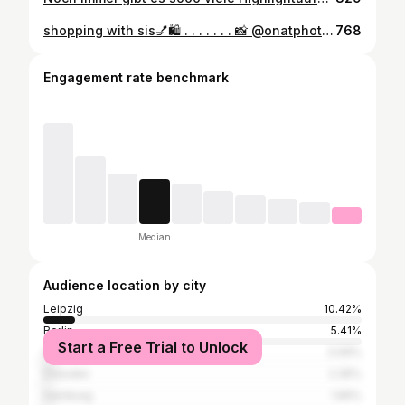
shopping with sis💅🛍️ . . . . . . . 📸 @onatphoto @euler.michael
768
Engagement rate benchmark
Median
Audience location by city
Leipzig
10.42%
Berlin
5.41%
Start a Free Trial to Unlock
Chemnitz
3.06%
Dresden
2.35%
Hamburg
1.65%