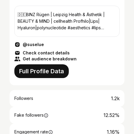
🇩🇪BINZ Rügen | Leipzig Health & Ästhetik |
BEAUTY & MIND | cellhealth Profhilo|Lips|
Hyaluron|polynucleotide #aesthetics #lips
#wellaging #longevity
@suselue
Check contact details
Get audience breakdown
Full Profile Data
1.2k
Followers
12.52%
Fake followers
1.16%
Engagement rate