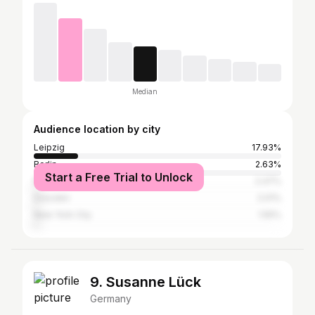
Median
Audience location by city
Leipzig
17.93%
Berlin
2.63%
Start a Free Trial to Unlock
Munich
2.47%
Dresden
2.01%
New York City
1.55%
9. Susanne Lück
Germany