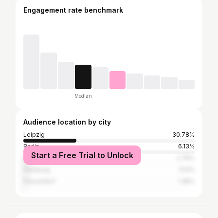
Engagement rate benchmark
Median
Audience location by city
Leipzig
30.78%
Berlin
6.13%
Start a Free Trial to Unlock
Dresden
2.76%
Hamburg
1.53%
Düsseldorf
1.38%