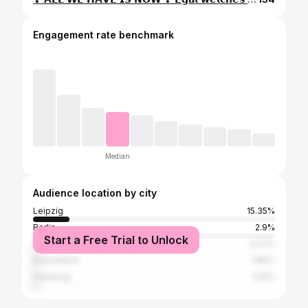
Engagement rate benchmark
Median
Audience location by city
Leipzig
15.35%
Berlin
2.9%
Start a Free Trial to Unlock
Munich
2.07%
Düsseldorf
1.66%
Hamburg
1.52%