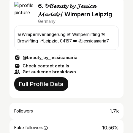
6. ✨𝓑𝓮𝓪𝓾𝓽𝔂 𝓫𝔂 𝓙𝓮𝓼𝓼𝓲𝓬𝓪
𝓜𝓪𝓻𝓲𝓪✨/ Wimpern Leipzig
Germany
🌸Wimpernverlängerung 🌸 Wimpernlifting 🌸
Browlifting 📍Leipzig, 04157 👑 @jessicamaria7
@beauty_by_jessicamaria
Check contact details
Get audience breakdown
Full Profile Data
1.7k
Followers
10.56%
Fake followers