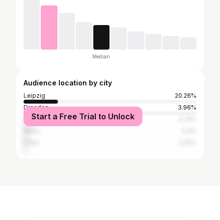
Median
Audience location by city
Leipzig
20.26%
Dresden
3.96%
Start a Free Trial to Unlock
Munich
3.74%
Berlin
3.3%
Erfurt
2.42%