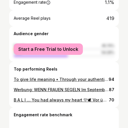
1.1%
Engagement rate
419
Average Reel plays
Audience gender
female
45.74%
Start a Free Trial to Unlock
male
54.26%
Top performing Reels
To give life meaning • Through your authentic self Die größten Schauspieler zeichnen sich dadurch aus, dass sie sich selbst authentisch spielen. Manche entdecken dabei viele verschiedene Facetten ihrer selbst, andere bringen stets eine Art gleichbleibendes Wesen zum Ausdruck. Doch immer spielen sie sich selbst. Das ist das Geheimnis: SEI DU! Sei authentisch du selbst. Ganz gleich, ob als Schauspieler in einem Film oder als du selbst in deinem Leben. Das Leben bedeutet, die eigene Rolle authentisch zu spielen – die Rolle, du selbst zu sein. Und dich dabei selbst zu überraschen. Jedes Mal, wenn du glaubst, zu dir selbst gefunden zu haben, bietet dir das Leben Gelegenheiten, dich neu zu entdecken. Tiefer... umfassender... wahrhaftiger... mehr du selbst. Es nimmt kein Ende. Es geht einfach darum, immer wieder zu sich selbst zu finden – und dem Leben dadurch einen Sinn zu geben. . . . 🤍✨ . . . Voice: Kate Winslet . .
94
Werbung: WENN FRAUEN SEGELN Im September 2026 begleitet eine kleine Gruppe von Frauen die Jungfernfahrt einer neuen Dahabeya auf dem Nil. Fünf Nächte zwischen Assuan und Luxor. Tempel. Sonnenuntergänge. Lange Gespräche auf dem Wasser. Und Zeit, einfach mal rauszukommen. Ruhe zu finden und nach dir selbst zu suchen. Keine klassische Kreuzfahrt. Kein durchgeplantes Retreat. Sondern eine Reise, die unterwegs entsteht. 20 Frauen. Eine neue Dahabeya. Für Erinnerungen, die ewig bleiben. Zu einem einmaligen Preis, den es so nie wieder geben wird. Wenn du dabei sein möchtest, schreib uns eine DM für alle Infos. Und schick den Beitrag an die Freundin, mit der du sofort auf dem Nil verschwinden würdest. ✨ ÄGYPTEN REISE NILREISE DAHABEYA LUXOR ASSUAN FRAUENREISE TEMPELREISE SPIRITUELLE REISE FRAUEN UNTER FRAUEN SONNENUNTERGANG AUF DEM NIL ÄGYPTEN LIEBE TEMPEL VON ÄGYPTEN DANDARA HATHOR WEIBLICHE ENERGIE AUSZEIT ORIENTALISCHE ÄSTHETIK LUXURY TRAVEL SACRED JOURNEY #ägypten #nilreise #frauenreise #dahabeya #luxor
87
B A L I … You had always my heart 💛🕊️ Vor über 30 Jahren war ein Teil meiner Familie zum ersten Mal da…und kennt Bali noch aus einer ganz anderen ‚Zeit‘. Noch weit bevor BALI dieser Hype war… Seitdem gehört BALI irgendwie mit zur Familie…und das immer wieder. Es ist wie ein Annähern von Weggehen und Neu-Heimkehren…immer wieder kehre ich näher zu mir zurück. BALI hat unendlich viel Transformationskraft. Wie oft habe ich da meine Gedankengrenzen gelöst… Lösen müssen… und dann war es immer wieder ein neues Ankommen in einem größeren ICH in mir. In ein WIR, das mehr ist als nur ICH. Ich weiß, dass wir noch viel irdische Zeit gemeinsam haben werden. Ich bin in Vorbereitung, weil du mich rufst und ich dich. Inzwischen kann ich auch Scooter 🛵 fahren… 😅 Ich freue mich, eines Tages wieder unter den Laternen von GALUNGAN in dir zu wandeln…wieder in dich einzutauchen und mich noch mehr in mir durch dich zu weiten…zu erfahren…weiter zu atmen als jemals. Bis ich GANZ wieder in MICH UND WIR heimgekehrt bin. Wahrscheinlich bist du der irdische Platz, an dem es eines Tages, eines Momentes GANZ passiert. Danke BALI 🙏 HAPPY GALUNGAN 💛🕊️
70
Engagement rate benchmark