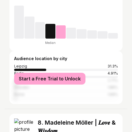
Median
Audience location by city
Leipzig
31.3%
Berlin
4.91%
Start a Free Trial to Unlock
Hamburg
2.71%
Dresden
1.86%
Rome
1.69%
8. Madeleine Möller | 𝑳𝒐𝒗𝒆 &
𝑾𝒊𝒔𝒅𝒐𝒎