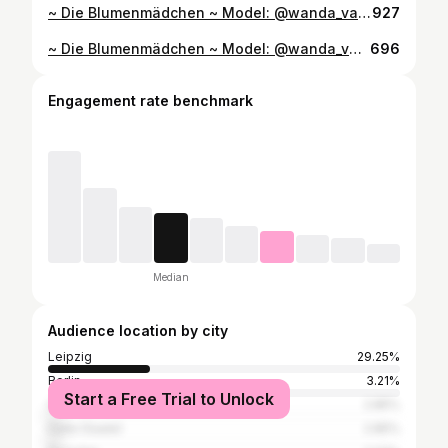
~ Die Blumenmädchen ~ Model: @wanda_van_ghoulina & @dunkelbuntefaro #portrait #photography #art #blumen #portraitphotography #model #creative #photo #akt #photographer #fashion #photoshoot #studio #nude #sensual #vogue #flowers #style #paris #berlin #dresden #sachsen #canon #artist #london #leipzig #somelightmag
927
~ Die Blumenmädchen ~ Model: @wanda_van_ghoulina & @dunkelbuntefaro #portrait #photography #art #sachsen #portraitphotography #model #akt #photo #nude #photographer #chemnitz #photoshoot #picoftheday #modeling #dresden #vogue #aktfoto #aktfotografie #berlin #berlin #blumen #flowers #london #sachsen #canon #artist #happy #leipzig
696
Engagement rate benchmark
Median
Audience location by city
Leipzig
29.25%
Berlin
3.21%
Start a Free Trial to Unlock
Chemnitz
2.85%
Halle (Saale)
2.85%