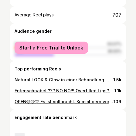
707
Average Reel plays
Audience gender
female
63.07%
Start a Free Trial to Unlock
male
36.93%
Top performing Reels
Natural LOOK & Glow in einer Behandlung 🥳 MLT 3.1 Multilayering für Lifting, dynamisches Volumen und Skinquality. #skin #hyaluronfiller #glow #cheekfiller #temples #chin #beauty #lippenaufspritzen #leipzig
1.5k
Entenschnabel ??? NO NO!!! Overfilled Lips? NO NO! Natural Look? ❤️❤️❤️#lips #lipfiller #lippensufspritzen #zwickau #erfurt #leipzig #beauty
1.1k
OPEN🩷🩷🩷 Es ist vollbracht. Kommt gern vorbei, lasst Euch beraten & verschönern 🩷🩷🩷 Termine unkompliziert per jameda buchbar #ａｅｓｔｈｅｔｉｃ #binz #sellin #stralsund #rügen #beauty #lips
109
Engagement rate benchmark