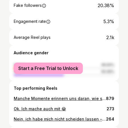
20.38%
Fake followers
5.3%
Engagement rate
2.1k
Average Reel plays
Audience gender
female
49.94%
Start a Free Trial to Unlock
male
50.06%
Top performing Reels
Manche Momente erinnern uns daran, wie schön das Leben ist – genau jetzt.
879
Ok. Ich mache auch mit 😂
273
Nein, ich habe mich nicht scheiden lassen – und ja, der Herr Professor ist immer noch vergeben. 😉 Warum ich mir die Haare kurz schneiden ließ, hat einen ganz anderen Grund: Solidarität mit meiner Mama. Während ich mein Herzensprojekt – das Aesthetica Loft & Cryopoint – eröffnet habe, bekam meine Mama die Diagnose Brustkrebs. Eine aggressive Form, die uns alle erschüttert hat. Sie war immer eine Powerfrau, stark, gepflegt, stilbewusst. Und jetzt, durch die Chemotherapie, verliert sie ihre Haare – ein sichtbares Zeichen, das für sie besonders schwer ist. Also habe ich meine Haare abgeschnitten. Nicht, weil ich musste – sondern, weil sie nicht allein durch diese Veränderung gehen soll. Für mich war das eine Phase voller Angst, Sorgen, schlafloser Nächte und auch Momente, in denen ich alles hinschmeißen wollte. Aber ich habe gelernt: Was wirklich zählt, sind Familie, Gesundheit und echte Verbindungen. Dieser Haarschnitt ist mein sichtbares Zeichen für meine Mama. Für unsere gemeinsame Stärke. 💕 👉 Und jetzt frage ich euch: Wann habt ihr zuletzt bewusst innegehalten und euch gefragt, was im Leben wirklich wichtig ist? PS: Hypnose bei @alexanderpatzerhypnose Unbezahlte Werbung! Selbst gebucht, selbst bezahlt. Herzensempfehlung 🫶
264