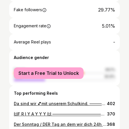
29.77%
Fake followers
5.01%
Engagement rate
-
Average Reel plays
Audience gender
female
69.1%
Start a Free Trial to Unlock
male
30.9%
Top performing Reels
Da sind wir 💕mit unserem Schulkind. ———————————————————— Ich habe immer noch das Gefühl, als ihr erster Schrei erst gestern gewesen, als hätten wir erst gestern noch im Kreißsaal gesessen und sehnsüchtig auf sie gewartet. ———————————————————— Und an dem Tag - tanzte sie förmlich 😅 in den Saal, ihre Blicke suchten uns und als sie uns gefunden hat, strahlte sie nur, voller Selbst(bewusst)sein. Sie ist so unbeschwert, fröhlich, hilfsbereit, wild und unglaublich sensibel. Unser Gurkenmädchen (wie auch immer ich damals auf - die kleine Gurke 🥒😅gekommen bin) sie wird die Welt 🌍 verändern, dass sagt wahrscheinlich jeder von seinem Kind 🧒🏼 doch sie wird es wirklich tun. Und wir werden dabei sein, jeden Schritt begleiten, egal welche Entscheidung sie trifft. Ich bewundere sie aus tiefstem Herzen 💕 und würde sagen, dass wir da ganze Arbeit geleistet haben 😅 ———————————————————— Und wie immer - hat dieses zauberhafte Bild @momentpur_fotografie_design_ festgehalten ♥️♥️♥️♥️♥️(Werbung) ———————————————————— #love #loveyou #liebe #familie #familienleben #familygoals #lachen #lachenistgesund #proudofyou #proud #mom #momlife #momoftwo #momlifeisthebestlife #smile #everyday #timeflies #fotodestages #einschulung #baby #babygirl #leipzig
402
🙌F R I Y A Y Y Y 🙌 ———————————————————— Heut mal wieder Lachen 🤣 ist einfach komisch - wenn das große Kind, die erste Etappe ihres Lebens geschafft hat - aber hier ist ja noch so ein kleiner Zwerg. Deswegen heut mal WERBUNG von Herzen für @ichundmummy ♥️♥️♥️♥️♥️♥️ ———————————————————— Hier wird nämlich die Verbundenheit in Mode ausgedrückt und ich find diese Idee 💡 ganz zauberhaft, deswegen haben wir uns mal in die Partnerlook Schale geworfen. Ich finds super schön. ———————————————————— Tolle Qualität, liebevoll verpackt, coole Designs - einfach alles was das Herz begehrt. Schaut vorbei, Liked und bestellt - bis die Karte glüht 😍🙌♥️und unterstützt ein kleines Familienunternehmen. ———————————————————— Wie findet ihr unseren Look????????? ———————————————————— Habt ein tolles Wochenende 🍀🙌 ———————————————————— Vielen Dank 🙏🏻 an @ichundmummy für die tolle Kooperation 🍀 ———————————————————— #mama #mamaleben #mamasein #mom #momstyle #ichundmummy #wirgehörenzusammen #proudmom #proudofyou #family #familytime #familyfirst #familygoals #love #you #smile #outfitinspo #outfitstyle #babyboy #fashionstyle #leipzig
370
Der Sonntag / DER Tag an dem wir dich 24h nur für uns haben. ♥️♥️♥️ ———————————————————— Wir gehen gerade jeden Tag an unsere Grenzen, jeder auf seine Weise und trotzdem feiern 🙌 wir jede Minute, die wir gemeinsam verbringen. ♥️♥️ ———————————————————— 🌱🌱22.05.21 Umzug 🌱🌱🌱 ———————————————————— Bald haben wir es geschafft ♥️♥️♥️ ———————————————————— ♥️Werbung (unbezahlt) ♥️ Turban @dieturbanwerkstatt (selbst gekauft 🙌) Ohrringe @la.kiva ———————————————————— #familie #familienzeit #familienleben #hausbau #hausbau2021 #couple #couplegoals #love #loveyou #liebe #liebemeineslebens #lachen #lachenmachtglücklich #dumachstmichglücklich #sky #skyphotography #beautiful #moments #mom #momlife #mama #mamaleben #leipzig #goodnight
368