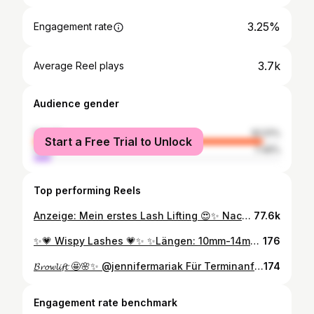
3.25%
Engagement rate
3.7k
Average Reel plays
Audience gender
female
92.51%
Start a Free Trial to Unlock
male
7.49%
Top performing Reels
Anzeige: Mein erstes Lash Lifting 😍✨ Nachher ist ohne Mascara, ich finde es mega schön und bin gespannt wenn ich morgen das erste mal Mascara auftrage. Ihr müsst wissen das ich Jahre lang Komplexe hatte weil meine Wimpern so kurz waren nichtmal wirklich sichtbar.🥲Dann habe ich Konsequent Wimpern und Augenbrauenserum genommen keine Wimpern mehr geklebt und heute das erstenmal dann ein Lifting probiert.🥰 Made 𝓫𝔂 @beauty_by_jessicamaria 🙏 #browlamination#browlifting#lashlifting#wimpernlifting#wimpernserum#augenbrauenlifting#browtinting#augenbrauenfärben#wimpernleipzig#browliftingleipzig #browgoals#leipzig#jennykönig#trends#soapbrows#reeloftheday#beautyvideos#germanlash
77.6k
✨💗 Wispy Lashes 💗✨ ✨Längen: 10mm-14mm ✨Curl: D Für Terminanfragen, schreibt mir gerne eine Nachricht 📲🌸✨ #wispy #wispylashes #lashes #wimpern #wimpernverlängerung #wimpernverlängerungleipzig #lashextensions #lashartist #lashlove #instagram
176
𝓑𝓻𝓸𝔀𝓵𝓲𝓯𝓽 🤩🌸✨ @jennifermariak Für Terminanfragen, schreibt mir gerne eine Nachricht 📲💗✨ #browlift #brow #brows #lifting #beauty #leipzig #browliftingleipzig #browliftleipzig
174
Engagement rate benchmark