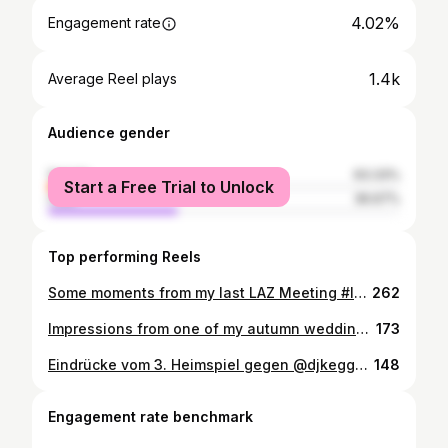
4.02%
Engagement rate
1.4k
Average Reel plays
Audience gender
female
63.33%
Start a Free Trial to Unlock
male
36.67%
Top performing Reels
Some moments from my last LAZ Meeting #lazmeeting #scdhfk_laz #leichtathletikfotos @nikondach
262
Impressions from one of my autumn wedding of 2025 ✨ So grateful to have captured this beautiful day for the two lovely hearts L & T 🤍 @lizzy.egt #wedding #dresden #photgraphy
173
Eindrücke vom 3. Heimspiel gegen @djkeggolsheimbasketball (72:84)
148
Engagement rate benchmark