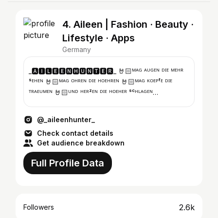
4. Aileen | Fashion · Beauty ·
Lifestyle · Apps
Germany
_🅰🅸🅻🅴🅴🅽🅷🆄🅽🆃🅴🆁_ 🤘🏻ᴹᴬᴳ ᴬᵁᴳᴱᴺ ᴰᴵᴱ ᴹᴱᴴᴿ
ˢᴱᴴᴱᴺ 🤘🏻ᴹᴬᴳ ᴼᴴᴿᴱᴺ ᴰᴵᴱ ᴴᴼᴱᴴᴿᴱᴺ 🤘🏻ᴹᴬᴳ ᴷᴼᴱᴾᶠᴱ ᴰᴵᴱ
ᵀᴿᴬᴱᵁᴹᴱᴺ 🤘🏻ᵁᴺᴰ ᴴᴱᴿᶻᴱᴺ ᴰᴵᴱ ᴴᴼᴱᴴᴱᴿ ˢᶜᴴᴸᴬᴳᴱᴺ
🅷🆄🅽🆃🅴🆁🆂🅵🆁🅰🆄
@_aileenhunter_
Check contact details
Get audience breakdown
Full Profile Data
2.6k
Followers