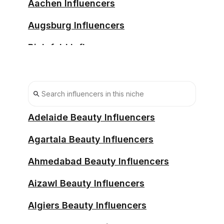
Aachen Influencers
Augsburg Influencers
Bielefeld Influencers
Bochum Influencers
Bonn Influencers
Bremen Influencers
Adelaide Beauty Influencers
Chemnitz Influencers
Agartala Beauty Influencers
Darmstadt Influencers
Ahmedabad Beauty Influencers
Dortmund Influencers
Aizawl Beauty Influencers
Dresden Influencers
Algiers Beauty Influencers
Duisburg Influencers