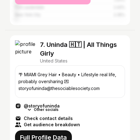
Fort Lauderdale
2.42%
New York City
2.35%
7. Uninda 🇭🇹 | All Things
Girly
United States
🌴 MIAMI Grey Hair • Beauty • Lifestyle real life,
probably oversharing 💌
storyofuninda@thesociablesociety.com
@storyofuninda
Other socials
Check contact details
Get audience breakdown
Full Profile Data