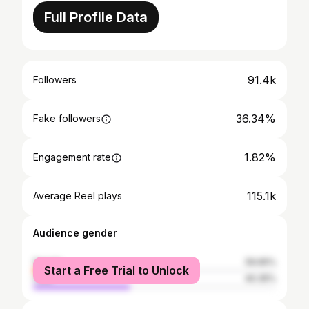
Full Profile Data
91.4k
Followers
36.34%
Fake followers
1.82%
Engagement rate
115.1k
Average Reel plays
Audience gender
female
59.65%
Start a Free Trial to Unlock
male
40.35%