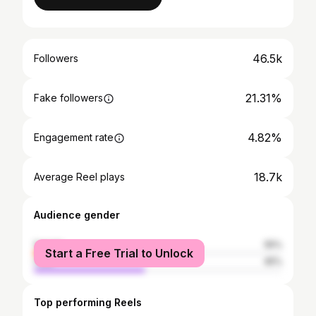
46.5k
Followers
21.31%
Fake followers
4.82%
Engagement rate
18.7k
Average Reel plays
Audience gender
female
55%
Start a Free Trial to Unlock
male
45%
Top performing Reels