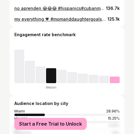
no aprenden 😂😂😂 #hispanics#cubanmomsbelike#funny#fyp
136.7k
my everything 💗 #momanddaughtergoals#moms#fyp#emotional
125.1k
Engagement rate benchmark
Median
Audience location by city
Miami
28.96%
Havana
15.25%
Start a Free Trial to Unlock
Miami Beach
4.05%
Cárdenas
1.6%