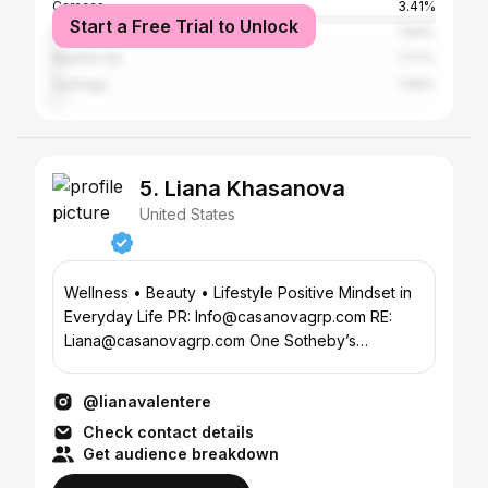
Caracas
3.41%
Start a Free Trial to Unlock
Doral
1.84%
Madrid city
1.77%
Santiago
1.69%
5. Liana Khasanova
United States
Wellness • Beauty • Lifestyle Positive Mindset in
Everyday Life PR: Info@casanovagrp.com RE:
Liana@casanovagrp.com One Sotheby’s
International Realty
@lianavalentere
Check contact details
Get audience breakdown