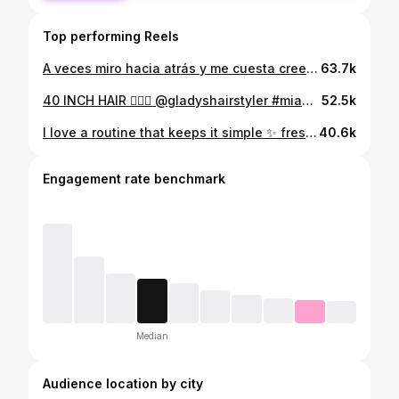
Top performing Reels
A veces miro hacia atrás y me cuesta creer todo lo que hemos vivido, todo lo que hemos superado y todo lo que Dios ha hecho en nuestra historia. No ha sido un camino perfecto, pero sí uno lleno de amor, aprendizaje, paciencia y esperanza. Gracias por ser mi hogar, por caminar a mi lado incluso en los días difíciles y por seguir eligiéndonos una y otra vez. Contigo aprendí que el amor verdadero no se mide por los momentos fáciles, sino por la decisión de permanecer, crecer y construir juntos. Gracias por regalarme la familia con la que soñé desde niña. Verte ser el mejor esposo y el mejor papá para nuestros hijos es uno de los regalos más grandes que la vida me ha dado. Hoy solo puedo darle gracias a Dios por escribir nuestra historia. Oro para que siga guiando cada uno de nuestros pasos y que nunca nos falten el amor, el respeto, la complicidad y la fe que nos han sostenido hasta aquí. Te volvería a elegir una y mil veces más. Feliz aniversario, mi amor. Que lo mejor de nuestra historia todavía esté por venir. 🤍✨
63.7k
40 INCH HAIR 💇🏻‍♀️ @gladyshairstyler #miamiinfluencer #hair #hairgoals #macroinfluencer #haircare
52.5k
I love a routine that keeps it simple ✨ fresh, glowing skin in minutes.@covergirl #covergirl #covergirlpartner #easybreezybeautiful #miamiinfluencer #grwm
40.6k
Engagement rate benchmark
Median
Audience location by city