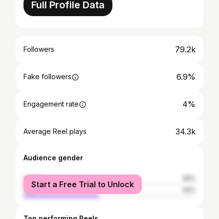
Full Profile Data
79.2k
Followers
6.9%
Fake followers
4%
Engagement rate
34.3k
Average Reel plays
Audience gender
female
56%
Start a Free Trial to Unlock
male
44%
Top performing Reels