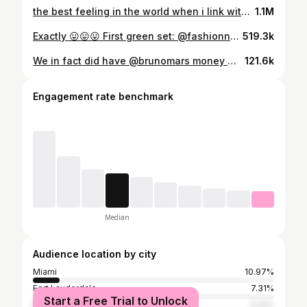
the best feeling in the world when i link with my girl @storyofuninda #besties
1.1M
Exactly 😛😛😛 First green set: @fashionnova Second green set: @bjswholesale . . . . . #sister #sisterlove #trendingreels #realsisters #relatable
519.3k
We in fact did have @brunomars money 🤪 . . : . . . . . . #arizona #concert #brunomars #reels #explore
121.6k
Engagement rate benchmark
Median
Audience location by city
Miami
10.97%
Fort Lauderdale
7.31%
Start a Free Trial to Unlock
Plantation
6.19%