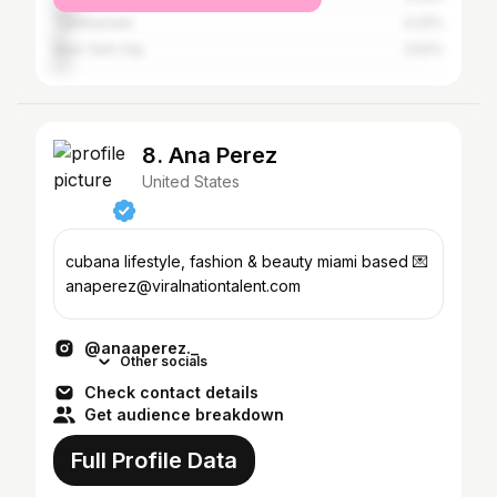
Tallahassee
4.22%
New York City
3.52%
8. Ana Perez
United States
cubana lifestyle, fashion & beauty miami based 💌
anaperez@viralnationtalent.com
@anaaperez._
Other socials
Check contact details
Get audience breakdown
Full Profile Data