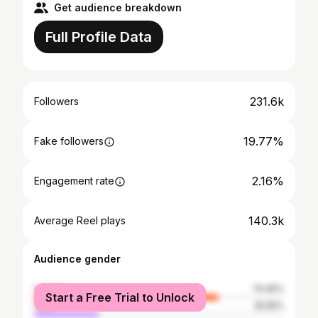
Get audience breakdown
Full Profile Data
231.6k
Followers
19.77%
Fake followers
2.16%
Engagement rate
140.3k
Average Reel plays
Audience gender
female
74.45%
Start a Free Trial to Unlock
male
25.55%