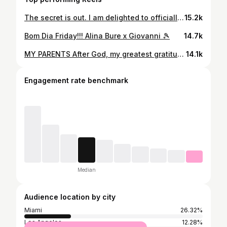
The secret is out. I am delighted to officially step into this next chapter as an in-house Sales Executive for @anantararesidencesmiami, proudly working alongside @onesir, @onesirdevelopments and @onethousand_group Welcome to Anantara Residences Miami- the first Anantara Residences in North America. Conceived at the intersection of world-class hospitality, wellness, design, and luxury real estate, Anantara Residences Miami brings together an extraordinary alignment of global excellence: the internationally celebrated Anantara brand, the distinguished representation of ONE Sotheby’s International Realty, and the landmark vision of One Thousand Group. It is a privilege to represent a project of this caliber- one defined by discretion, architectural distinction, refined living, and an elevated sense of place. Grateful for the opportunity, the remarkable team behind this vision, and the exceptional journey ahead. Private inquiries are welcome via DM.
15.2k
Bom Dia Friday!!! Alina Bure x Giovanni 🎾
14.7k
MY PARENTS After God, my greatest gratitude is to my parents, for giving me life, my twin sister and best friend, care, true values, and the gift of education. They taught me that real strength comes from hard work, resilience, and the courage to never give up. They showed me that authenticity matters more than chasing material things, and that staying true to yourself is the only way to live with dignity. I learned that there are no shortcuts in life, through patience, small steps, honesty, and perseverance, great things can be achieved. And from them, I carry the meaning of true teamwork: starting from nothing, building together, growing side by side, and never leaving anyone behind. #MyTrueInspiration
14.1k
Engagement rate benchmark
Median
Audience location by city
Miami
26.32%
Los Angeles
12.28%