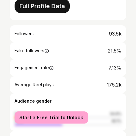
Full Profile Data
93.5k
Followers
21.5%
Fake followers
7.13%
Engagement rate
175.2k
Average Reel plays
Audience gender
female
54.9%
Start a Free Trial to Unlock
male
45.1%