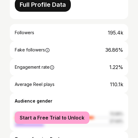
Full Profile Data
195.4k
Followers
36.86%
Fake followers
1.22%
Engagement rate
110.1k
Average Reel plays
Audience gender
female
72.56%
Start a Free Trial to Unlock
male
27.44%