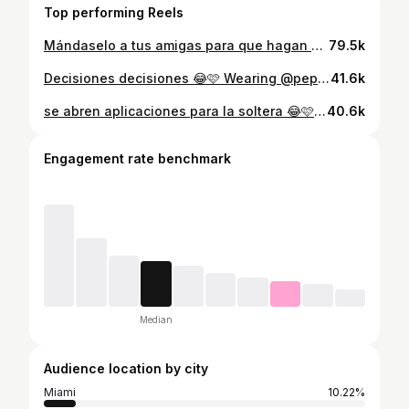
Top performing Reels
Mándaselo a tus amigas para que hagan una pijamada este fin 💌 Si quieres trabajar con nosotras y vivir de tus redes sociales te espero en mi DM 🩷 #amigas #friends #bff #sleepover
79.5k
Decisiones decisiones 😂🩷 Wearing @peppermayo #reels #relatablecontent #outfitinspo #ootdsummer #summer2026
41.6k
se abren aplicaciones para la soltera 😂🩷 mándaselo a tus amigas ✨ #amigas #girlstrip #girlstravel
40.6k
Engagement rate benchmark
Median
Audience location by city
Miami
10.22%