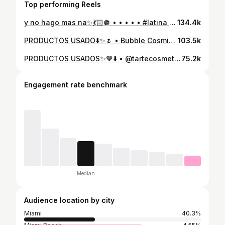
Top performing Reels
y no hago mas na✨💃🏻🪩 • • • • • #latina #grwm #getreadywithme #maquillaje #pielsana
134.4k
PRODUCTOS USADO⬇️✨🌷 • Bubble Cosmic Silk Milky Toner • Danessa Myricks Beauty Yummy Skin Serum Skin Tint • Hourglass Vanish Airbrush Concealer • Makeup by Mario SoftSculpt Transforming Skin Enhancer (Light Medium) • Rhode Pocket Blush (Sprinkle) • Kosas Cloud Set Baked Setting & Smoothing Powder • Patrick Ta Major Sculpt Crème Contour & Powder Bronzer Duo • Patrick Ta Major Headlines Double-Take Crème & Powder Blush Duo (She’s That Girl / She Goes to the Gym) • Dior Backstage Glow Face Palette (001 Universal) • Tarte Tartelette XL Tubing Mascara • Maybelline Super Lock Brow Glue (Clear Brow Styling Gel) (purple cap) • ONE/SIZE by Patrick Starrr On ‘Til Dawn Mattifying Waterproof Setting Spray (Glass Melt look you meant) • L’Oréal Paris Color Riche Lip Liner (Worth It) • Benefit Cosmetics Benetint Liquid Lip & Cheek Tint (Dark Cherry) • Huda Beauty Faux Filler Extra Shine Lip Oil (Peach) #latina #maquillaje #getreadywithme #grwm #miami
103.5k
PRODUCTOS USADOS✨🧡⬇️ • @tartecosmetics Tartelette™ Tubing Mascara XL • @patricktabeauty Major Headlines Double-Take Crème & Powder Blush Duo (Just Enough) • @rarebeauty Brow Harmony Flexible Lifting Gel • @olehenriksen Pout Preserve Peptide Lip Treatment (Cocoa Crème) • #latina #grwm #getreadywithme #maquillaje #pielsana
75.2k
Engagement rate benchmark
Median
Audience location by city
Miami
40.3%