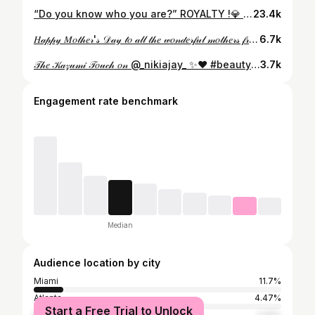
“Do you know who you are?” ROYALTY !💎 • Theme: Through The Looking Glass • Hair: @hcmluxe Nails: @thexianaway Makeup: @kazumibrowntheartist Dress: @kudcollections Photography: @ikonikvision Decor: @prettiparties #prom #valedictorian #miami #explorepage #makingmymark
23.4k
𝐻𝒶𝓅𝓅𝓎 𝑀𝑜𝓉𝒽𝑒𝓇'𝓈 𝒟𝒶𝓎 𝓉𝑜 𝒶𝓁𝓁 𝓉𝒽𝑒 𝓌𝑜𝓃𝒹𝑒𝓇𝒻𝓊𝓁 𝓂𝑜𝓉𝒽𝑒𝓇𝓈 𝒻𝓇𝑜𝓂 𝒴𝓊𝓀𝒾𝑒 𝒶𝓃𝒹 𝐼 💐 Photography by @rachephotography_ 📸
6.7k
𝒯𝒽𝑒 𝒦𝒶𝓏𝓊𝓂𝒾 𝒯𝑜𝓊𝒸𝒽 𝑜𝓃 @_nikiajay_ ✨❤️ #beauty #glam #flawless #beautyobsessed #timelessmakeup #beautyexpert #beautyeditor #makeupoftheday #makeuplooks #miamimua #southfloridamakeupartist #makeupartistsworldwide #makeupbyme #mua #redlips #flawlessmakeup 💋
3.7k
Engagement rate benchmark
Median
Audience location by city
Miami
11.7%
Atlanta
4.47%
Start a Free Trial to Unlock
Miami Beach
2.91%