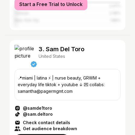
Start a Free Trial to Unlock
Valencia
2.47%
Caracas
2.36%
New York City
1.86%
3. Sam Del Toro
United States
📍miami | latina ⚡️ | nurse beauty, GRWM +
everyday life tiktok + youtube ↓ 💌 collabs:
samantha@pagermgmt.com
@samde1toro
@sam.deltoro
Check contact details
Get audience breakdown