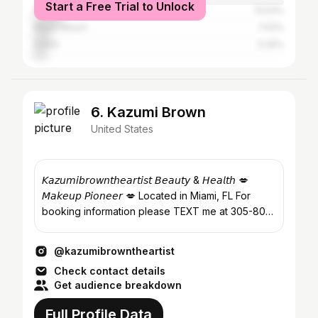
Start a Free Trial to Unlock
Moscow
10.53%
Miami Beach
7.02%
Dubai
5.26%
6. Kazumi Brown
United States
𝘒𝘢𝘻𝘶𝘮𝘪𝘣𝘳𝘰𝘸𝘯𝘵𝘩𝘦𝘢𝘳𝘵𝘪𝘴𝘵 𝘉𝘦𝘢𝘶𝘵𝘺 & 𝘏𝘦𝘢𝘭𝘵𝘩 💋
𝘔𝘢𝘬𝘦𝘶𝘱 𝘗𝘪𝘰𝘯𝘦𝘦𝘳 💋 Located in Miami, FL For
booking information please TEXT me at 305-807-
9588
@kazumibrowntheartist
Check contact details
Get audience breakdown
Full Profile Data