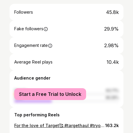
45.8k
Followers
29.9%
Fake followers
2.98%
Engagement rate
10.4k
Average Reel plays
Audience gender
female
63.71%
Start a Free Trial to Unlock
male
36.29%
Top performing Reels
For the love of Target🥰 #targethaul #tryonhaul #targetfinds
163.2k