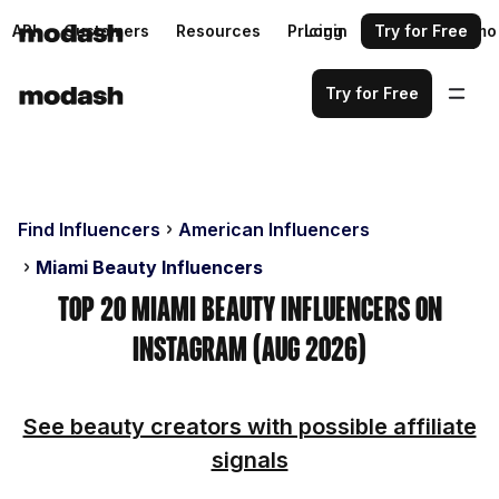
API
Customers
Resources
Pricing
Login
Request a demo
Try for Free
Try for Free
Find Influencers
American Influencers
Miami Beauty Influencers
Top 20 Miami Beauty Influencers on
Instagram (Aug 2026)
See beauty creators with possible affiliate
signals