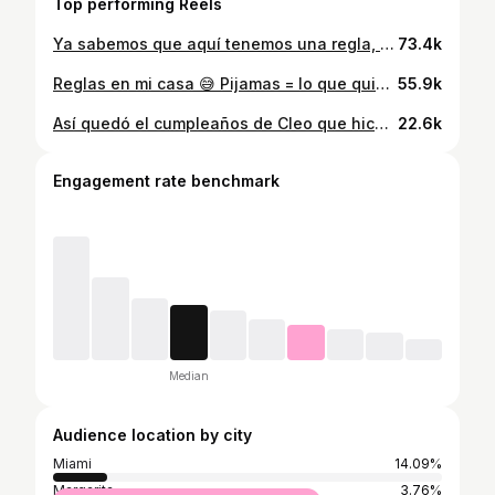
Top performing Reels
Ya sabemos que aquí tenemos una regla, comenta QUIERO y te dejo mi lista en tu DM ✨
73.4k
Reglas en mi casa 😅 Pijamas = lo que quieran Salir = tenemos una fórmula Así visto a mis hijos para que siempre se vean bien sin complicarme. Comenta KIDS y te dejo todo 🤍 Si están buscando más moda española @shopelrincondemaria es un súper lugar too 🤎
55.9k
Así quedó el cumpleaños de Cleo que hice junto a @karisalmen inspirado en el Mar, sirenas pero suuuper casero, si quieren replicarlo les dejamos todos los links!! Toda la decoración fue aproximadamente 600$ para una piñata. Que les pareció? Diseño by @matteriaagency Videito por @ztephgordon Comenta “QUIERO” y te pasamos todos los links 🐳 #cumpleanoscasero #seatheme #pinata
22.6k
Engagement rate benchmark
Median
Audience location by city
Miami
14.09%
Margarita
3.76%