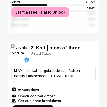
Miami
41.65%
Miami Beach
5.83%
Start a Free Trial to Unlock
Hialeah
2.51%
Coral Gables
1.54%
Miami Lakes
1.3%
2. Kari | mom of three
United States
MIAMI - karisalmen@dulcedo.com fashion |
beauty | motherhood | • +88k TikTok
@karisalmen
Check contact details
Get audience breakdown