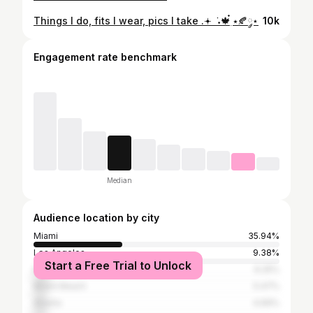
Things I do, fits I wear, pics I take .𖥔 ݁ ˖🍁๋࣭ ⭑🍂༘⋆
10k
Engagement rate benchmark
Median
Audience location by city
Miami
35.94%
Los Angeles
9.38%
Start a Free Trial to Unlock
New York City
6.25%
Miami Beach
5.47%
Atlanta
4.69%