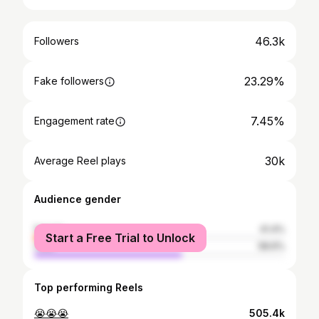
46.3k
Followers
23.29%
Fake followers
7.45%
Engagement rate
30k
Average Reel plays
Audience gender
female
41.4%
Start a Free Trial to Unlock
male
58.6%
Top performing Reels
😭😭😭
505.4k