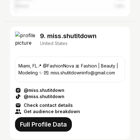
Hialeah
1.38%
9. miss.shutitdown
United States
Miami, FL📍 @FashionNova 🎀 Fashion | Beauty |
Modeling ✨ 💌: miss.shutitdowninfo@gmail.com
@miss.shutitdown
@miss.shutitdown
Check contact details
Get audience breakdown
Full Profile Data