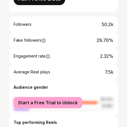
50.2k
Followers
29.76%
Fake followers
2.32%
Engagement rate
7.5k
Average Reel plays
Audience gender
female
84.42%
Start a Free Trial to Unlock
male
15.58%
Top performing Reels