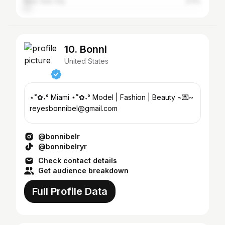
New York City
3.11%
10. Bonni
United States
⋆˚✿˖° Miami ⋆˚✿˖° Model | Fashion | Beauty ~💌~
reyesbonnibel@gmail.com
@bonnibelr
@bonnibelryr
Check contact details
Get audience breakdown
Full Profile Data