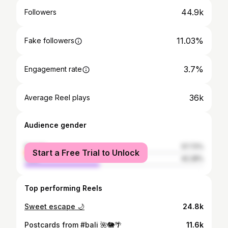
44.9k
Followers
11.03%
Fake followers
3.7%
Engagement rate
36k
Average Reel plays
Audience gender
female
57.72%
Start a Free Trial to Unlock
male
42.28%
Top performing Reels
Sweet escape 🌙
24.8k
Postcards from #bali 🌺🐘🌴
11.6k