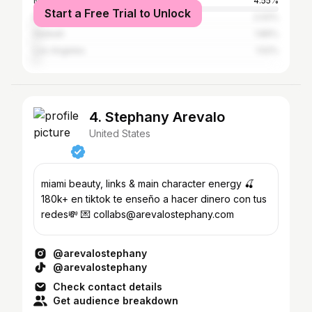
Miami Beach
4.55%
Start a Free Trial to Unlock
New York City
2.02%
Hialeah
1.86%
Los Angeles
1.52%
4. Stephany Arevalo
United States
miami beauty, links & main character energy 🍒
180k+ en tiktok te enseño a hacer dinero con tus
redes💸 💌 collabs@arevalostephany.com
@arevalostephany
@arevalostephany
Check contact details
Get audience breakdown