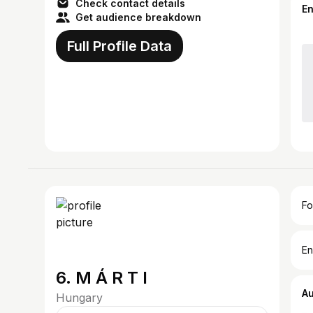
Check contact details
E
Get audience breakdown
Full Profile Data
Fo
En
6. M Á R T I
A
Hungary