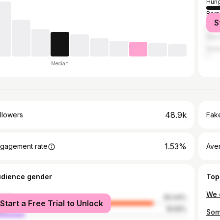
Hung
Rom
S
Slov
Ger
Serb
Median
48.9k
llowers
Fake
1.53%
gagement rate
Ave
udience gender
Top
male
83.44%
Start a Free Trial to Unlock
le
16.56%
Som