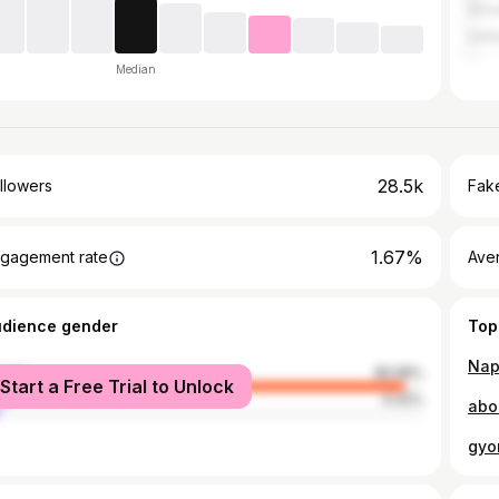
Slov
Unit
Median
28.5k
llowers
Fake
1.67%
gagement rate
Ave
udience gender
Top
male
95.58%
Start a Free Trial to Unlock
le
4.42%
gyor