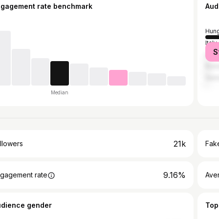
ngagement rate benchmark
Aud
Hung
Italy
S
Unit
Rom
Ger
Median
21k
llowers
Fake
9.16%
gagement rate
Ave
udience gender
Top