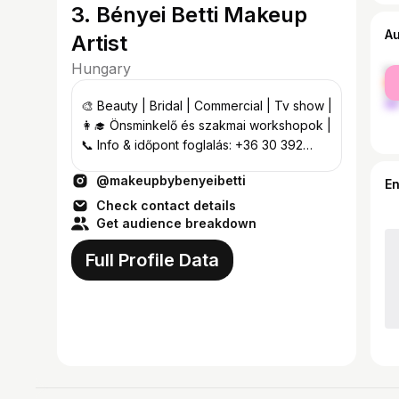
3. Bényei Betti Makeup
A
Artist
Hungary
fe
ma
🎨 Beauty | Bridal | Commercial | Tv show |
👩‍🎓 Önsminkelő és szakmai workshopok |
📞 Info & időpont foglalás: +36 30 392
4341 |
@makeupbybenyeibetti
E
Check contact details
Get audience breakdown
Full Profile Data