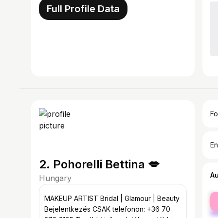
Full Profile Data
Fo
En
2. Pohorelli Bettina 💋
A
Hungary
fe
MAKEUP ARTIST Bridal | Glamour | Beauty
ma
Bejelentkezés CSAK telefonon: +36 70