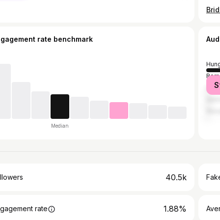
ngagement rate benchmark
Aud
Hung
Rom
S
Unit
Ger
Slov
Median
40.5k
llowers
Fake
1.88%
gagement rate
Ave