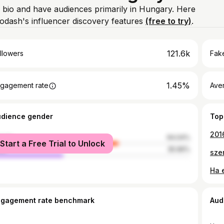
m bio and have audiences primarily in Hungary. Here
odash's influencer discovery features
(free to try)
.
121.6k
llowers
Fake
1.45%
gagement rate
Ave
udience gender
Top
201
male
64.04%
Start a Free Trial to Unlock
le
35.96%
sze
ngagement rate benchmark
Aud