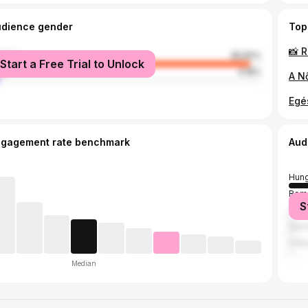
udience gender
Top
male
95.82%
Start a Free Trial to Unlock
le
4.18%
ngagement rate benchmark
Aud
Hung
Rom
S
Slov
Ger
Unit
Median