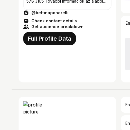
578 3105 További információk az alábbi
weboldalon:
@bettinapohorelli
Check contact details
E
Get audience breakdown
Full Profile Data
Fo
En