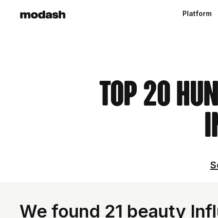
Platform
Top 20 Hu
I
S
We found 21 beauty Inf