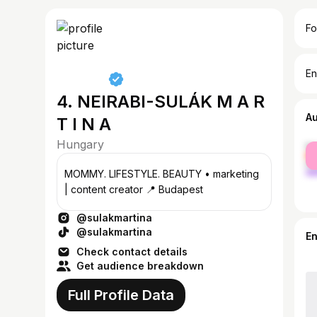
Fo
En
4. NEIRABI-SULÁK M A R
A
T I N A
Hungary
fe
ma
MOMMY. LIFESTYLE. BEAUTY • marketing
| content creator 📍 Budapest
@sulakmartina
@sulakmartina
E
Check contact details
Get audience breakdown
Full Profile Data