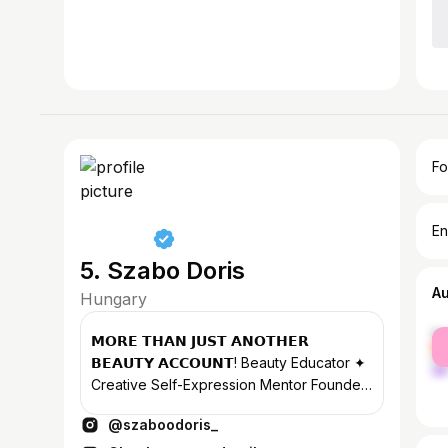
Fo
En
5. Szabo Doris
A
Hungary
fe
𝗠𝗢𝗥𝗘 𝗧𝗛𝗔𝗡 𝗝𝗨𝗦𝗧 𝗔𝗡𝗢𝗧𝗛𝗘𝗥
ma
𝗕𝗘𝗔𝗨𝗧𝗬 𝗔𝗖𝗖𝗢𝗨𝗡𝗧! Beauty Educator ✦
Creative Self-Expression Mentor Founder
@doris.note.de.beaute Model — MA: the
@szaboodoris_
roster mgmt