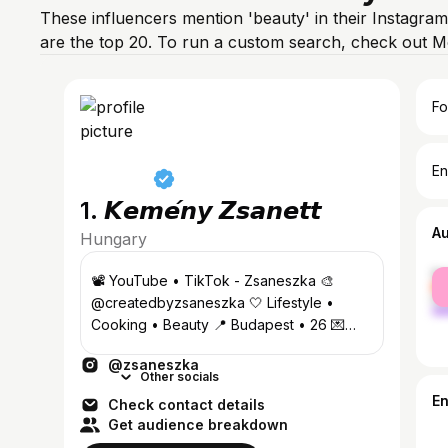
These influencers mention 'beauty' in their Instagra
are the top 20. To run a custom search, check out M
Fo
En
1. 𝙆𝙚𝙢𝙚́𝙣𝙮 𝙕𝙨𝙖𝙣𝙚𝙩𝙩
A
Hungary
fe
📽️ YouTube • TikTok - Zsaneszka 🎨
ma
@createdbyzsaneszka 🤍 Lifestyle •
Cooking • Beauty 📍 Budapest • 26 💌
pr.zsaneszka@gmail.com
@zsaneszka
Other socials
E
Check contact details
Get audience breakdown