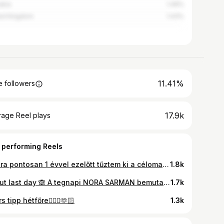
akia
1.49%
ed Kingdom
1.43%
11.41%
 followers
17.9k
rage Reel plays
 performing Reels
Napra pontosan 1 évvel ezelőtt tűztem ki a célomat, hogy a 40. szülinapomra testileg, lelkileg és mentálisan is szintet lépek. Nem mondom, hogy biztos voltam abban, hogy tényleg kitartok az elhatározásom mellett, de kellő motivációk mellett egyelőre nem adtam fel.🫶🏻☀️ Kitartást kívánok, ha te is benne vagy egy folyamatban, vagy ha most kezdted, azoknak pedig egy nagy hajrá, akik éppen gondolkodnak rajta! 🥹♥️
1.8k
about last day 🙈 A tegnapi NORA SARMAN bemutató után rengeteg gondolat kavargott bennem. Egyrészt mindig mélyen megtisztelő, ha valaki múzsaként tekint rám, másrészt még most is kicsit hihetetlen érzés. Azt hiszem, minden nő hordoz magában egy titkos gyermekkori vágyat, hogy egyszer hercegnő, modell, vagy épp gyönyörű menyasszony legyen. Nekem mindhárom egyetlen nap alatt vált valóra. Őszintén mondom, felejthetetlen élmény marad még úgyis, hogy elképesztően izgultam. Az esemény minden részletében fantasztikus volt. A szervezés, a gondoskodás, a figyelem, amiben részesültünk. Jó érzés volt látni, hogy mindenki azért dolgozott, hogy az a néhány perc az estében tökéletes legyen és Nóra vendégei jól érezzék magukat. Az új kollekciót az Üvöltő Szelek című film inspirálta. Azért néha sajnálom, hogy már nem járunk ilyen ruhákban. És ha megengeditek, talán egy kicsit okolom is ezt az „evolúciót” azért, hogy a nőiesség milyen könnyen elhalványulhat, ha nem figyelünk oda rá tudatosan. És a Lányok! Ezek a szép Lányok/Nők… Olyan összetartás, egymás segítése. Sokat tanultam tőlük erről a szakmáról. Hálás vagyok, hogy részese lehettem ennek az eseménynek. A lélegzetelállító ruha @norasarman Fejdísz @vecseimillinery Helyszín: @villafontaine Szervezés: @bridalfashionshow.bp Content: @bforever_weddingcontent @thepausecontent @bcefw
1.7k
s tipp hétfőre🙋🏼‍♀️🫶🏻
1.3k