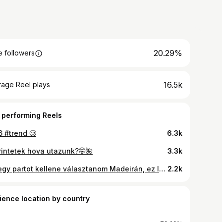
20.29%
 followers
16.5k
rage Reel plays
 performing Reels
6 #trend 🥲
6.3k
rintetek hova utazunk?🤭🌺
3.3k
Ha egy partot kellene választanom Madeirán, ez lenne az 🌊✨
2.2k
ience location by country