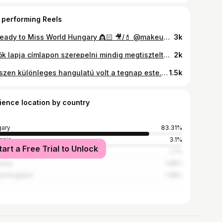
 performing Reels
📸 Ready to Miss World Hungary 👸🏻 🎥/💄 @makeupbybenyeibetti ✨💁🏻‍♀️Hair : @mrren_ato
3k
A Nők lapja címlapon szerepelni mindig megtiszteltetés. 🩷Ráadásul a születésnapi számon különleges. Számomra mégis az a néhány óra amit hármasban töltöttünk a fotózás alatt igazán emlékezetes. És büszke is vagyok az eredményre. ❤️ fotó: @zsolyomi Styling: @kissmark_official haj: @ildikotihanyi smink: @makeupbybenyeibetti
2k
Egészen különleges hangulatú volt a tegnap este. Szerintem ma már annyira furcsán változik az ingerküszöb, hogy ritka kincs a televíziózásban az őszinte pillanat, akár könnyek és a valódi nevetés. A Sztárban Sztár A produkciói, előadói, zsűrije, műsorvezetője, készítői, úgy érzem hétről hétre létrehoznak valami különlegeset. Köszönjük minden nézőnek aki minket választ! ❤️
1.5k
ience location by country
ary
83.31%
ania
3.1%
tart a Free Trial to Unlock
akia
1.7%
many
1.68%
ed Kingdom
1.48%