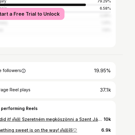
ary
79.29%
ania
6.58%
tart a Free Trial to Unlock
akia
2.29%
many
1.31%
ia
1.12%
19.95%
 followers
37.1k
rage Reel plays
 performing Reels
We did it! 👼🏼 Szeretném megköszönni a Szent János Kórház dolgozóinak, csodálatos munkát végeznek! 🤍 A hivatalos weboldalon keresztül te is támogathatod őket: www.janoskorhaz.hu/alapitvanyaink
10k
ething sweet is on the way! 👼🏼🧸🤍
6.9k