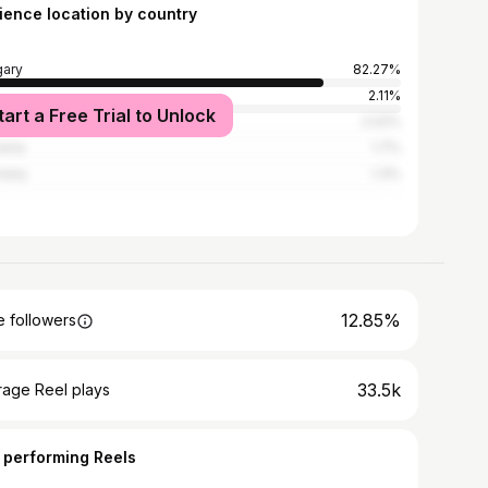
ience location by country
ary
82.27%
2.11%
tart a Free Trial to Unlock
ed Kingdom
2.02%
ania
1.7%
many
1.3%
12.85%
 followers
33.5k
rage Reel plays
 performing Reels