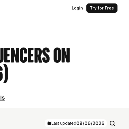
Login
Try for Free
uencers on
6)
ls
08/06/2026
Last updated