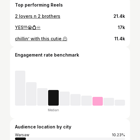
Top performing Reels
2 lovers n 2 brothers
21.4k
YES!!!😭💍♾️
17k
chillin’ with this cutie 🫠
11.4k
Engagement rate benchmark
Median
Audience location by city
Warsaw
10.23%