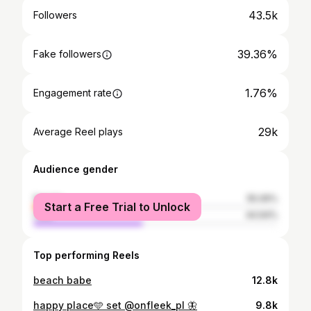
43.5k
Followers
39.36%
Fake followers
1.76%
Engagement rate
29k
Average Reel plays
Audience gender
female
55.06%
Start a Free Trial to Unlock
male
44.94%
Top performing Reels
beach babe
12.8k
happy place🩵 set @onfleek_pl 🦋
9.8k