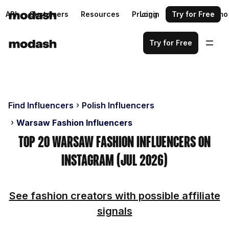
API
Customers
Resources
Pricing
Login
Request a demo
Try for Free
Try for Free
Find Influencers
Polish Influencers
Warsaw Fashion Influencers
Top 20 Warsaw Fashion Influencers on
Instagram (Jul 2026)
See fashion creators with possible affiliate
signals