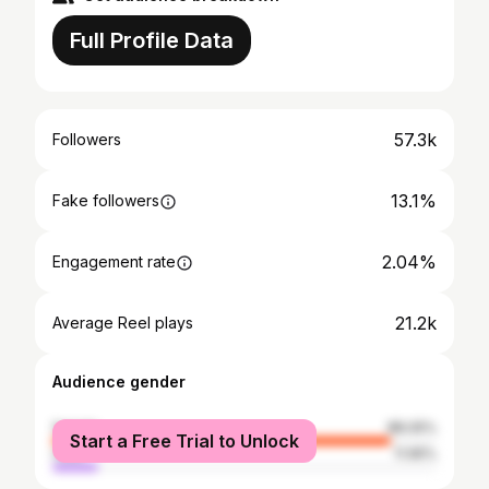
Full Profile Data
57.3k
Followers
13.1%
Fake followers
2.04%
Engagement rate
21.2k
Average Reel plays
Audience gender
female
88.05%
Start a Free Trial to Unlock
male
11.95%