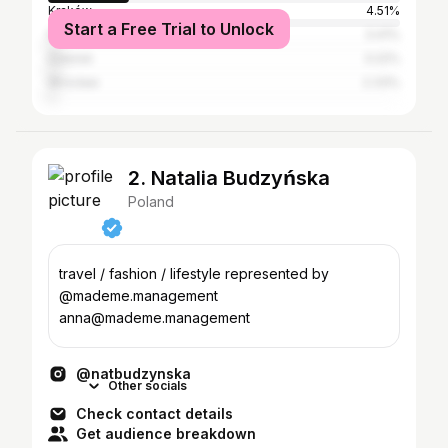
Kraków
4.51%
Start a Free Trial to Unlock
Poznań
3.41%
Gdańsk
3.22%
Wrocław
2.33%
2. Natalia Budzyńska
Poland
travel / fashion / lifestyle represented by
@mademe.management
anna@mademe.management
@natbudzynska
Other socials
Check contact details
Get audience breakdown