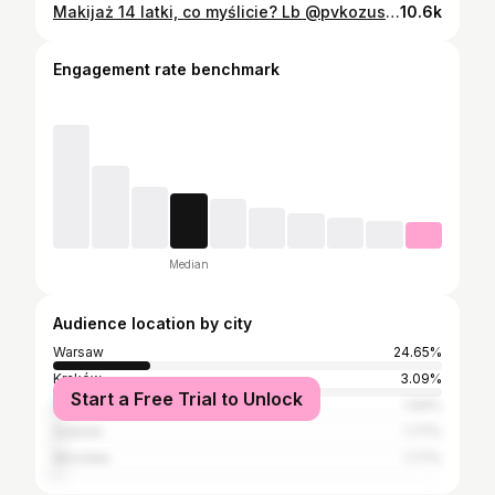
Makijaż 14 latki, co myślicie? Lb @pvkozuszko #makijaż #makeuptutorial
10.6k
Engagement rate benchmark
Median
Audience location by city
Warsaw
24.65%
Kraków
3.09%
Start a Free Trial to Unlock
Łódź
1.94%
Gdańsk
1.77%
Wrocław
1.77%