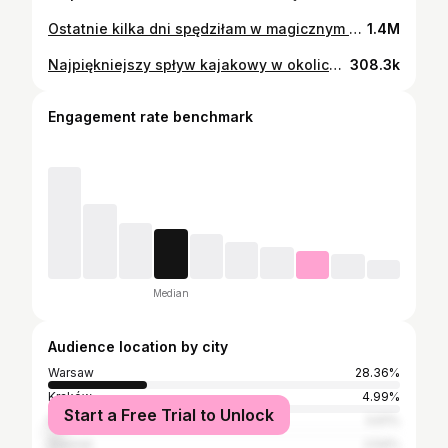
Ostatnie kilka dni spędziłam w magicznym miejscu @agrowychodne_ ❤️ Obok drewnianej chatki krążyły daniele, jelenie, owce i barany, które tu mieszkają i chętnie podchodzą do ludzi. Co jakiś czas wpadały po przekąski - marchewki i jabłka. Dziękuję @olkapadyk za polecajkę, a @weronikasprzyk za towarzystwo i te nagrania 🦌 #citybreak #wonderland
1.4M
Najpiękniejszy spływ kajakowy w okolicach Warszawy na jakim byłam ☀️ Okolice Wyszkowa, rzeka Fiszor i Bug, niezliczone ilości gatunków ptaków nad Waszymi głowami (aplikacja do rozpoznawania ich śpiewów szalała), na polach obok konie, krowy… I przyjemna, lekka trasa. Zapłaciliśmy 60 złotych od osoby, dystans spływu to 17 km, do pokonania w 2,5-4 godziny, zależnie od tempa. Filmiki w reelsie są z września i maja, bo to nasz drugi raz na tym spływie🫶🏻 Rezerwację można wyklikać online, na stronie Kajaki.Pro (tak się nazywa organizator). Polecam 🦦#splywkajakowy #kajakiwarszawa #rzekabug
308.3k
Engagement rate benchmark
Median
Audience location by city
Warsaw
28.36%
Kraków
4.99%
Start a Free Trial to Unlock
Poznań
3.61%
Gdańsk
2.54%