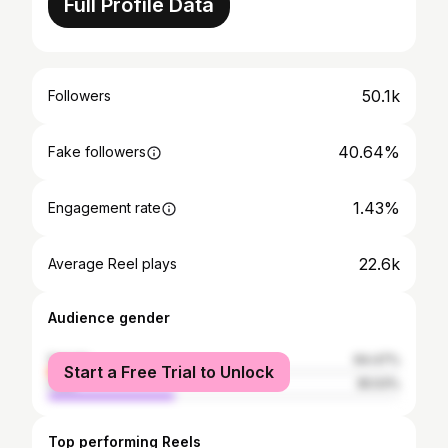
Full Profile Data
50.1k
Followers
40.64%
Fake followers
1.43%
Engagement rate
22.6k
Average Reel plays
Audience gender
female
64.47%
Start a Free Trial to Unlock
male
35.53%
Top performing Reels