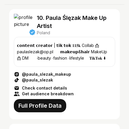
10. Paula Ślęzak Make Up
Artist
Poland
𝗰𝗼𝗻𝘁𝗲𝗻𝘁 𝗰𝗿𝗲𝗮𝘁𝗼𝗿 | 𝘁𝗶𝗸 𝘁𝗼𝗸 𝟏𝟏𝟓𝐤 Collab 📩
paulaslezak@op.pl⠀⠀ 𝗺𝗮𝗸𝗲𝘂𝗽&𝗵𝗮𝗶𝗿 MakeUp
📩 DM⠀ ⠀ ∙beauty ∙fashion ∙lifestyle ⠀ 𝐓𝐢𝐤𝐓𝐨𝐤 ⬇️
@paula_slezak_makeup
@paula_slezak
Check contact details
Get audience breakdown
Full Profile Data