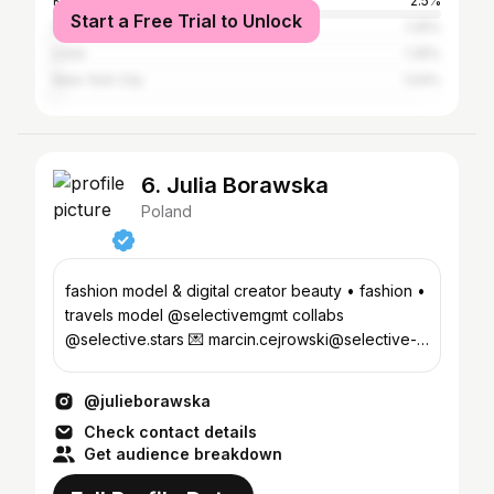
Kraków
2.5%
Start a Free Trial to Unlock
Szczecin
1.25%
Łódź
1.25%
New York City
1.04%
6. Julia Borawska
Poland
fashion model & digital creator beauty • fashion •
travels model @selectivemgmt collabs
@selective.stars 💌 marcin.cejrowski@selective-
mgmt.pl
@julieborawska
Check contact details
Get audience breakdown