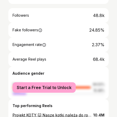
48.8k
Followers
24.85%
Fake followers
2.37%
Engagement rate
68.4k
Average Reel plays
Audience gender
female
84.52%
Start a Free Trial to Unlock
male
15.48%
Top performing Reels
Projekt KOTY 🐱 Nasze kotki należą do rodziny, a że nie mogły być na weselu to temat obeszliśmy inaczej… What do you think, kto bardziej wywijał na parkiecie, Mia czy Otto? 🤠 #wedding #weddinginspiration #catsofinstagram
10.4M