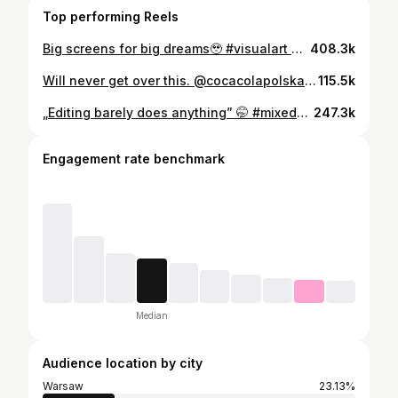
Top performing Reels
Big screens for big dreams🥹 #visualart #concertvisuals #creativeprocess #animation #mixedmedia #mixedmediaart #collageart #collageanimation #motiondesign #visualartist #dawidpodsiadło
408.3k
Will never get over this. @cocacolapolska ❤️ #visualart #mural #mixedmedia #muralarts #visualartist #collage #collageart #collageartist #creativeprocess #cocacola #cokemusic #muralpainting
115.5k
„Editing barely does anything” 🤭 #mixedmediaartist
247.3k
Engagement rate benchmark
Median
Audience location by city
Warsaw
23.13%