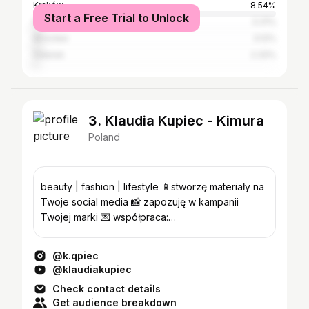
Kraków
8.54%
Start a Free Trial to Unlock
Poznań
3.31%
Wrocław
3.12%
Gdańsk
2.32%
3. Klaudia Kupiec - Kimura
Poland
beauty | fashion | lifestyle 📱stworzę materiały na
Twoje social media 📸 zapozuję w kampanii
Twojej marki 💌 współpraca:
kupiecklaudia@icloud.com
@k.qpiec
@klaudiakupiec
Check contact details
Get audience breakdown