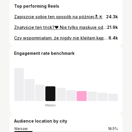
Top performing Reels
Zapiszcie sobie ten sposób na później🔝☀️
24.3k
Znałyście ten trick?❤️ Nie tylko maskuje odstający brzuszek (bo to nic złego), ale też efektownie wygląda🥰 #fashion #moda #modapolska
21.9k
Czy wspomniałam, że nigdy nie kleiłam kępek, bo mnie to przerastało? Jakie było moje zdziwienie, kiedy okazało się, że te rzęsy z @nanolash.official są takie proste w aplikacji🥹 Efekt osiągnięty w kilka minut, a zostaje na kilka dni! I przede wszystkim: zero kleju i stresu🙂‍↔️ [reklama]
8.4k
Engagement rate benchmark
Median
Audience location by city
Warsaw
18.5%