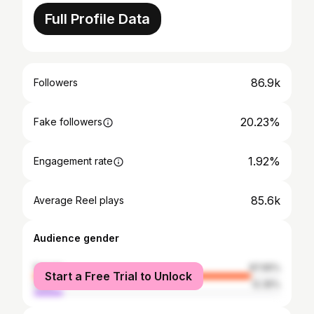
Full Profile Data
86.9k
Followers
20.23%
Fake followers
1.92%
Engagement rate
85.6k
Average Reel plays
Audience gender
female
87.65%
Start a Free Trial to Unlock
male
12.35%