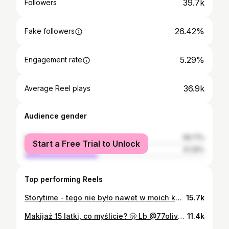
39.7k
Followers
26.42%
Fake followers
5.29%
Engagement rate
36.9k
Average Reel plays
Audience gender
female
58.71%
Start a Free Trial to Unlock
male
41.29%
Top performing Reels
Storytime - tego nie było nawet w moich koszmarach…
15.7k
Makijaż 15 latki, co myślicie? 🫢 Lb @77olivcia #makijaż #makeuptutorial
11.4k