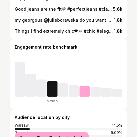
Good jeans are the fit💙 #perfectjeans #classystyle #fashion #outfitinspo #ootd
5.6k
my georgous @julieborawska do you want a make-up tutorial for this look?
1.8k
Things I find extremely chic🖤🤏 #chic #elegant #simplicity #minimalism
1.8k
Engagement rate benchmark
Median
Audience location by city
Warsaw
14.5%
Poznań
9.09%