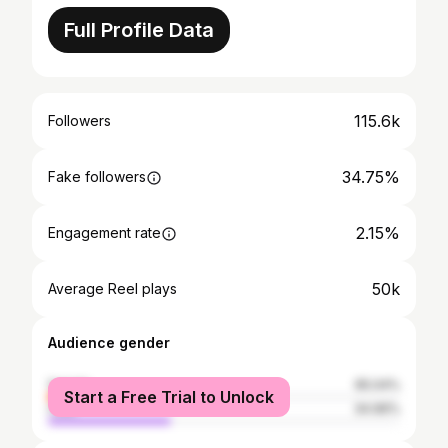
Full Profile Data
115.6k
Followers
34.75%
Fake followers
2.15%
Engagement rate
50k
Average Reel plays
Audience gender
female
65.04%
Start a Free Trial to Unlock
male
34.96%