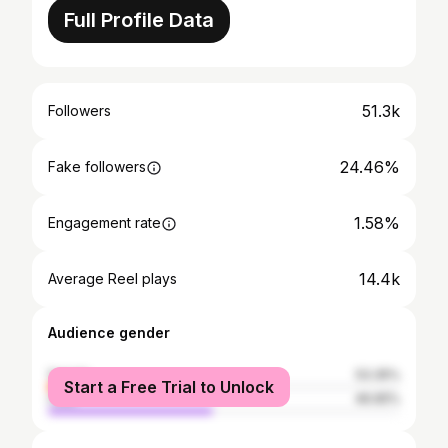
Full Profile Data
51.3k
Followers
24.46%
Fake followers
1.58%
Engagement rate
14.4k
Average Reel plays
Audience gender
female
53.35%
Start a Free Trial to Unlock
male
46.65%