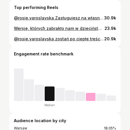
Top performing Reels
@rosie.yaroslavska Zasługujesz na własne zaufanie tak samo, jak dajesz je innym 🏸 ufanie sobie, zdrowie psychiczne, wiara w siebie, pewność siebie, samorozwój, życie
30.9k
Wersje, których zabrakło nam w dzieciństwie ⭐️🤏🏼 zdrowie psychiczne, bycie sobą, szczęście, życie, pewność siebie
23.9k
@rosie.yaroslavska zostań po ciepłe treści 🤲🏻✨ zdrowie psychiczne, dbanie o siebie, być sobą, porównywanie się do innych, życie, sukces, samorozwój
20.9k
Engagement rate benchmark
Median
Audience location by city
Warsaw
18.05%