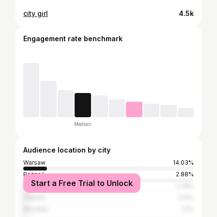
city girl
4.5k
Engagement rate benchmark
Median
Audience location by city
Warsaw
14.03%
Poznań
2.88%
Start a Free Trial to Unlock
Kraków
2.79%
Gdańsk
2.12%
Wrocław
2.1%