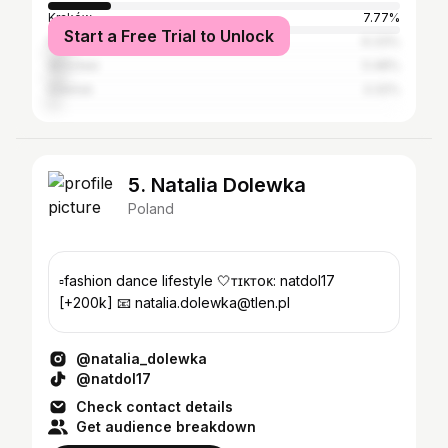
Kraków
7.77%
Start a Free Trial to Unlock
Poznań
6.33%
Wrocław
5.48%
Gdańsk
3.32%
5. Natalia Dolewka
Poland
▫️fashion dance lifestyle 🤍ᴛɪᴋᴛᴏᴋ: natdol17
[+200k] 📧 natalia.dolewka@tlen.pl
@natalia_dolewka
@natdol17
Check contact details
Get audience breakdown