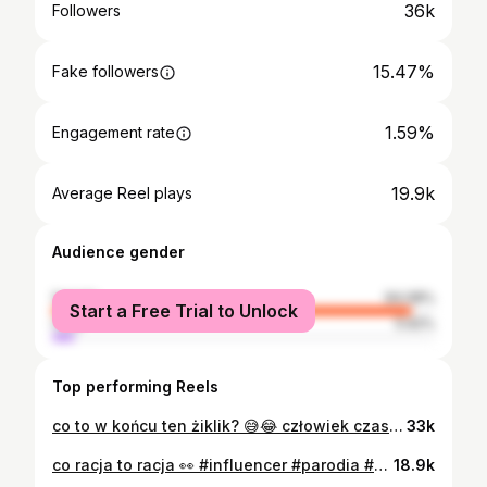
36k
Followers
15.47%
Fake followers
1.59%
Engagement rate
19.9k
Average Reel plays
Audience gender
female
94.08%
Start a Free Trial to Unlock
male
5.92%
Top performing Reels
co to w końcu ten żiklik? 😅😂 człowiek czasami się zastanawiał, jak doszło do wymyślenia danej nazwy - tak jest pewnie w całym handlu, macie takie historie?! #parodia #śmieszne #makijaż #pielęgnacja #perfumeria humor , perfumeria , kosmetyki , pielęgnacja , śmieszne , makijaż , kobieta
33k
co racja to racja 👀 #influencer #parodia #śmieszne #dziecko #tiktok #contentcreator śmieszne , parodia , dziecko , dorosły
18.9k