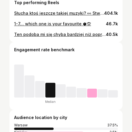
Top performing Reels
Słucha ktoś jeszcze takiej muzyki? 👀 Stwierdziłam, że wstawię też na Ig . . . . . . #dance #dancereels #fashion #outfitinspiration #outfit #polishgirl
404.1k
1-7… which one is your favourite 🥥🙊
46.7k
Ten podoba mi się chyba bardziej niż poprzedni… dajcie znać która rolka lepsza 💁🏼‍♀️ . . . . . . #dance #dancereels #fashion #polishgirl
40.5k
Engagement rate benchmark
Median
Audience location by city
Warsaw
37.5%