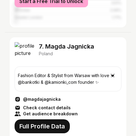
Start a Free Trial to Unlock
Kraków
3.51%
Wrocław
2.06%
Greater London
1.71%
7. Magda Jagnicka
Poland
Fashion Editor & Stylist from Warsaw with love 💓
@bankotki & @kamionki_com founder ✨
@magdajagnicka
Check contact details
Get audience breakdown
Full Profile Data