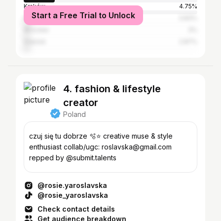
Kraków
4.75%
Start a Free Trial to Unlock
Poznań
3.83%
Wrocław
3%
Gdańsk
2.87%
4. fashion & lifestyle
creator
Poland
czuj się tu dobrze 🫧⭐️ creative muse & style
enthusiast collab/ugc: roslavska@gmail.com
repped by @submit.talents
@rosie.yaroslavska
@rosie_yaroslavska
Check contact details
Get audience breakdown