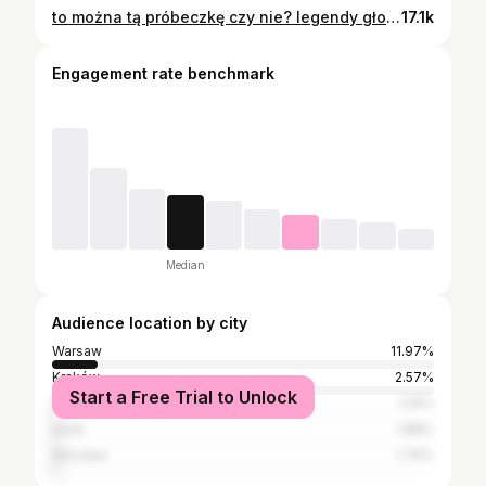
to można tą próbeczkę czy nie? legendy głoszą, że przyszła też na drugi dzień 😅🤫 #makijaż #makijażystka #kosmetyki #śmieszne #parodia perfumeria , perfumy , makijażystka , śmieszne , wizażystka , kosmetyki , parodia , zabawne rolki
17.1k
Engagement rate benchmark
Median
Audience location by city
Warsaw
11.97%
Kraków
2.57%
Start a Free Trial to Unlock
Poznań
2.19%
Łódź
1.88%
Wrocław
1.76%