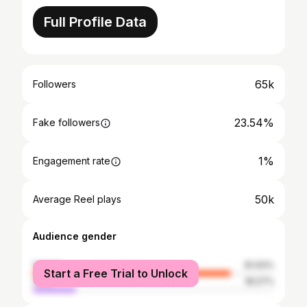
Full Profile Data
65k
Followers
23.54%
Fake followers
1%
Engagement rate
50k
Average Reel plays
Audience gender
female
81.93%
Start a Free Trial to Unlock
male
18.07%