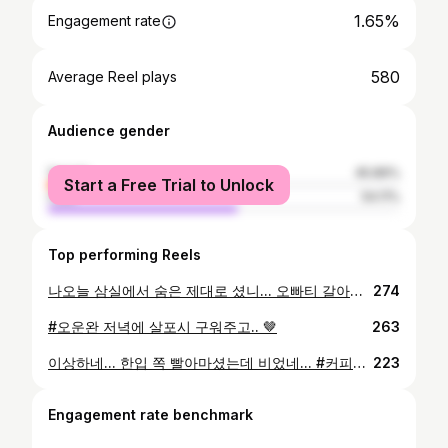
1.65%
Engagement rate
580
Average Reel plays
Audience gender
female
45.89%
Start a Free Trial to Unlock
male
54.11%
Top performing Reels
나오늘 삼실에서 숨은 제대로 셨니... 오빠티 갈아입고 이마트 가야지 🛒 어깨가 넓어서... 남자티를 입어야 박시티... 🫠🫠 #너껀내꺼 #내꺼또내꺼 #편한게최고네
274
#오운완 저녁에 살포시 구워주고.. 🤎
263
이상하네... 한입 쪽 빨아마셨는데 비었네... #커피먹는하마
223
Engagement rate benchmark