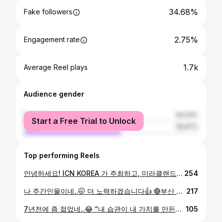
34.68%
Fake followers
2.75%
Engagement rate
1.7k
Average Reel plays
Audience gender
female
44.03%
Start a Free Trial to Unlock
male
55.97%
Top performing Reels
안녕하세요! ICN KOREA 가 주최하고, 미라클랜드 휘트니스가 주관하고, 오케이피트니스가 참여하는! ICN 코리안리그 대회 개최 소식을 알려드립니다! ​ ■ 2025 ICN 코리안리그 대회 개최 요강 ■ ​ A. 대 회 명 : 2025 ICN KOREAN LEAGUE NATURAL CHAMPIONSHIP B. 일 시 : ​2025년 5월 24일(토요일) C. 장 소 : 부산 영산대학교 해운대캠퍼스 성심오디토리움 D. 주 소 : 부산 해운대구 반송순환로 142 M동 1층 E . 주관∙주최 : ICN KOREA / 미라클랜드 휘트니스 ​ ■ 2025 ICN 코리안리그 대회 참가 자격 ■ ​ 2025 ICN KOREAN LEAGUE NATURAL CHAMPIONSHIP은 세계적인 내추럴 단체 ICN 소속 ICN KOREA가 주관하는 지역대회로서 퍼스트타이머(생애 첫대회)부터 프로카드를 획득할수있는 대회입니다. 대회 경험이 없는 일반인부터 엘리트선수까지 누구나 참여 가능합니다. ​ ICN 코리안리그 타이틀 대회는 부산에 처음으로 열리는 내추럴 보디빌딩 챔피언쉽입니다. ​ 내추럴 선수로서 정정당당하게 경쟁하고 출전 종목에서 입상부터 프로카드까지 획득 할 수 있는 ​ ICN 코리안리그 대회에 많은 참여 부탁드립니다 ​ 2025. 02. 24 (월) 대회에 참가할수 있는 접수창이 열렸습니다! ​ ↓ 홈페이지 클릭 ↓ ICN KOREA - www.icnkorea.co.kr ICN 코리안리그 상세 개최 요강을 확인하시고 등록 바랍니다. ​ 감사합니다. #icn #icnkorea #오케이피트니스 #연산동헬스장 #연산동헬스 #부산시청헬스장 #부산시청피티 #부산시청pt #연산동피티 #연산동pt
254
나 주간인물이네..🤭 더 노력하겠습니다👍 🔴부산 대표 헬스&개인PT 전문 #OK피트니스 #오케이피트니스 #okfitness ☑️22년 마지막 전지점 할인이벤트! ✔️이벤트 기간 : ~12월31일(선착순 50명) 🔘시설가격(vat별도) ▫️1개월 11만원->9만원 ▫️2개월 20만원->17만원 ▫️3개월 26만원->21만원 🔘개인레슨 선착순👇 ▫️개인PT 최저가4만원 ★이벤트의 자세한 문의는 카카오채널”OK피트니스” / 인스타DM 통해 해당지점 예약상담 가능하십니다★ 다가오는 23년에도 최고의 서비스를 제공하기 위해 열심히 움직이는 OK피트니스가 되겠습니다. ▶부산 대표 OK피트니스 전지점 직영(연중무휴) ➡️수영점 : 수영로 741번길 12 현대상가 B1 ➡️범천점 : 부산진구 신암로9 범천빌딩 3층 ➡️김해점 : 삼계동 굿타임빌딩 7층 ➡️영도점 : 동삼동 와치로252 선프라자 B1 ➡️구포점 : 구포동 1091 벽성빌딩 3층 ➡️대신점 : 구덕로 317-1 홈플익스프레스 4층 ➡️광안점 : 민락동 씨랜드활어센터 4층 ➡️당감점 : 당감동 300-1 앨리움메디컬 8층 ➡️9호점 23년 1월 오픈예정 #부산헬스장 #부산피티 #개인피티 #연중무휴헬스장 #수영구헬스장#부산진구헬스장#영도구헬스장#구포동헬스장#대신동헬스장#광안리헬스장#당감동헬스장
217
7년전에 좀 젊었네..😂 “내 습관이 내 가치를 만든다” 라는 생각을 가지고 움직였던 나날들👏 더 큰 그림을 그리기 위해 준비했던 과거👊 앞으로 더욱 나은 습관으로 한단계 더 도약하기 위해 현재 시간도 헛되이 보내지 말기 🟡부산 대표 피트니스 브랜드 "OK피트니스"🟡 🔴울산 북구 송정동 300평 규모 7월 중 오픈🔴 🔵울산 북구 송정동 300평 규모 7월 중 오픈🔵 ⚪️울산 북구 송정동 300평 규모 7월 중 오픈⚪️ ▶ 부산 NO.1 대표 피트니스 전지점 직영 #수영점 : 헬스•PT 300평 #범천점 : 헬스•PT•줌바•요가•기구필라 500평 #김해점 : 헬스•PT 300평 #영도1호점 : 헬스•PT 200평 #구남점 : 헬스•PT 150평 #대신점 : 헬스•PT 200평 #광안점 : 헬스•PT 300평 #당감점 : 헬스•PT 300평 #초량점 : 헬스•PT•기구필라 300평 #영도2호점 : 헬스•PT 150평 #울산 송정점 : 헬스•PT 300평 항상 최고의 서비스를 제공하기 위해 움직이는 오케이피트니스 입니다. ▼ 오케이 피트니스 둘러보기 ▼ ※ 네이버블로그 https://m.blog.naver.com/ok-fitness ※ 인스타그램 https://www.instagram.com/okfitness_kr ▼샵어패럴 10% 할인▼ 할인코드 : ok2023 https://m.sharpapr.com/
105