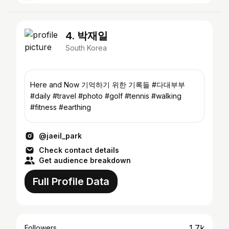
4. 박재일
South Korea
Here and Now 기억하기 위한 기록들 #다대부부
#daily #travel #photo #golf #tennis #walking
#fitness #earthing
@jaeil_park
Check contact details
Get audience breakdown
Full Profile Data
1.7k
Followers