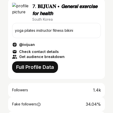
7. 𝐁𝐈𝐉𝐔𝐀𝐍 • 𝙂𝙚𝙣𝙚𝙧𝙖𝙡 𝙚𝙭𝙚𝙧𝙘𝙞𝙨𝙚
𝙛𝙤𝙧 𝙝𝙚𝙖𝙡𝙩𝙝
South Korea
yoga pilates instructor fitness bikini
@ivijuan
Check contact details
Get audience breakdown
Full Profile Data
1.4k
Followers
34.04%
Fake followers