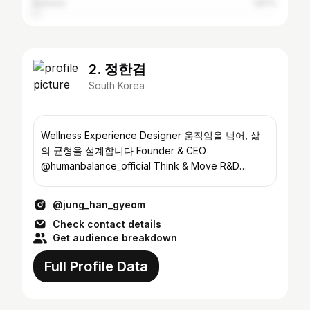
Incheon
1.87%
2. 정한겸
South Korea
Wellness Experience Designer 움직임을 넘어, 삶
의 균형을 설계합니다 Founder & CEO
@humanbalance_official Think & Move R&D
Center 연구소장 기업·호텔 웰니스 기획·운영 Fitness
IP 8건 보유
@jung_han_gyeom
Check contact details
Get audience breakdown
Full Profile Data