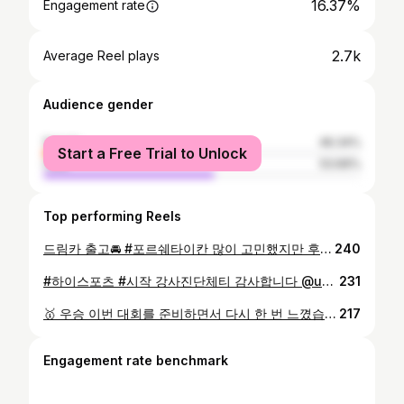
16.37%
Engagement rate
2.7k
Average Reel plays
Audience gender
female
46.34%
Start a Free Trial to Unlock
male
53.66%
Top performing Reels
드림카 출고🚘 #포르쉐타이칸 많이 고민했지만 후회없고 즐겁고 행복하다 앞으로도 겸손하고 성실하게 좋은일만 가득하길🙏
240
#하이스포츠 #시작 강사진단체티 감사합니다 @up__sports 명패감사합니다 @venom17x 오픈식에 뵙겠습니다!
231
🥇 우승 이번 대회를 준비하면서 다시 한 번 느꼈습니다. 결과는 혼자 만드는 것이 아니라 함께 만드는 것이라는 걸. 배드민턴장과 경기장에서 끝까지 지도해주신 @jump_jeongwon @go_k.b 최정원/고경보 코치님 너무 감사드리고 끝까지 믿고 뛰어준 파트너 @team_arion_ 준현이와 @hyunah_94 현아누나에게 가장 큰 고마움을 전합니다🙏 그리고 경기장에 와서 멋진사진 남겨준 @zenith_flux.ho 및 응원해주신 분들, 연락으로 힘을 보태주신 모든 분들께 진심으로 감사드립니다. 에이치스포츠센터 대표로서, 또 선수로서 앞으로도 더 좋은 모습 보여드릴 수 있도록 계속 노력하겠습니다. 이번 우승에 만족하지 않고 더 높은 목표를 향해 나아가겠습니다. 함께해 주신 모든 분들, 감사합니다. 🏸🏆
217
Engagement rate benchmark