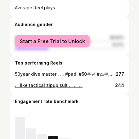
-
Average Reel plays
Audience gender
female
68.84%
Start a Free Trial to Unlock
male
31.17%
Top performing Reels
50year dive master . . . #padi #50주년 #스쿠버다이빙 #스쿠버 #라이프가드
277
. I like tactical zipup suit . . . . . .
244
Engagement rate benchmark