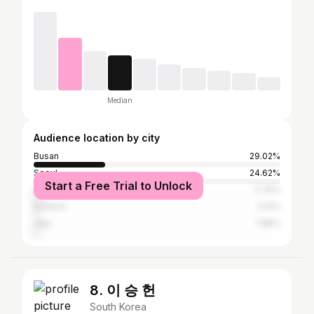
Median
Audience location by city
Busan
29.02%
Seoul
24.62%
Start a Free Trial to Unlock
Daegu
2.76%
Incheon
2.14%
Jeju
1.88%
8. 이 승 헌
South Korea