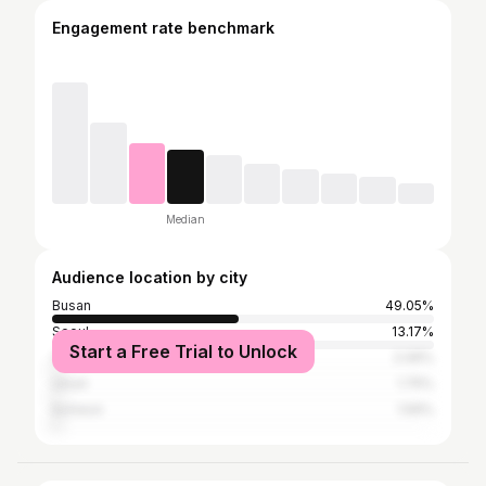
Engagement rate benchmark
Median
Audience location by city
Busan
49.05%
Seoul
13.17%
Start a Free Trial to Unlock
Changwon
2.06%
Ulsan
1.75%
Incheon
1.59%