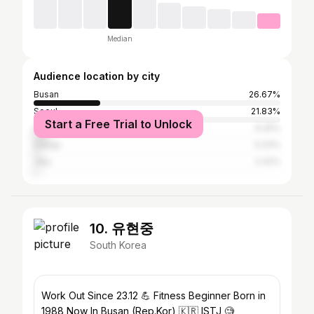
Median
Audience location by city
Busan
26.67%
Seoul
21.83%
Start a Free Trial to Unlock
Incheon
6.25%
Daegu
3.33%
Jeju
2.42%
10. 유현중
South Korea
Work Out Since 23.12 💪 Fitness Beginner Born in
1988 Now In Busan (Rep.Kor) 🇰🇷 ISTJ 🧐