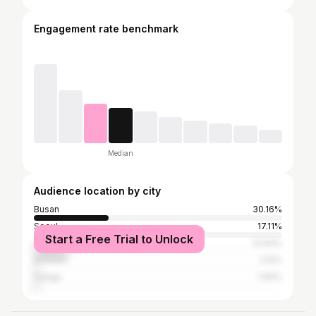
Engagement rate benchmark
Median
Audience location by city
Busan
30.16%
Seoul
17.11%
Start a Free Trial to Unlock
Ulsan
13.93%
Incheon
2.12%
Daegu
1.94%