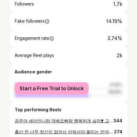
1.7k
Followers
14.19%
Fake followers
3.74%
Engagement rate
2k
Average Reel plays
Audience gender
female
31.05%
Start a Free Trial to Unlock
male
68.95%
Top performing Reels
공주야 세아언니랑 덕배오빠랑 행복하게 살자❣️ 고생했어 내사랑 미선아😘
344
출산 전 너무 정신이 없어서 이제서야 올리는 만삭사진 세동이도 나도 아픈거 하나없지만 맘고생했던 이벤트로 세아때보다 더 울컥했던 날,, 살도 너무찌고 세아는 없지만 마지막으로 덕배랑 추억도 남기고 세동이 좀 크면 완전체 우리가족사진 찍으러 가자 👩🏻👦🏻👧🏻👶🏻🐶✨✨❤️
274