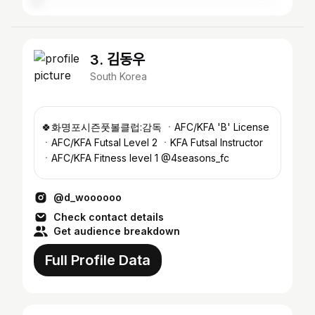
3. 김동우
South Korea
🍀화명포시즌풋볼클럽:감독 ㆍAFC/KFA 'B' License
ㆍAFC/KFA Futsal Level 2 ㆍKFA Futsal Instructor
ㆍAFC/KFA Fitness level 1 @4seasons_fc
@d_woooooo
Check contact details
Get audience breakdown
Full Profile Data