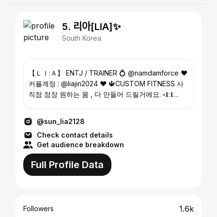
5. 리아[LIA]✨
South Korea
【ＬＩ:Ａ】 ENTJ / TRAINER 💍 @namdamforce ♥️
커플계정 : @liajin2024 ♥️ 🔱CUSTOM FITNESS 사
직점 점장 원하는 몸 , 다 만들어 드릴거에요. ▫️𝟏:𝟏
𝗣.𝗧/𝗙𝗶𝘁𝗻𝗲𝘀𝘀 𝗣𝗼𝘀𝗶𝗻𝗴
@sun_lia2128
Check contact details
Get audience breakdown
Full Profile Data
1.6k
Followers