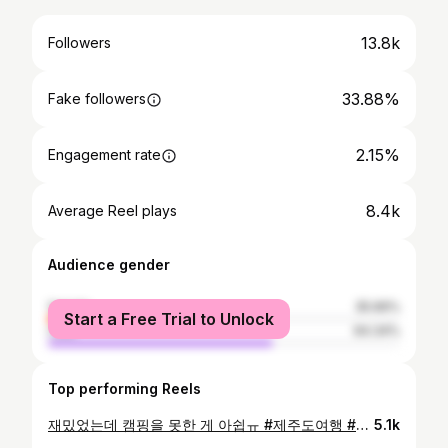
13.8k
Followers
33.88%
Fake followers
2.15%
Engagement rate
8.4k
Average Reel plays
Audience gender
female
35.66%
Start a Free Trial to Unlock
male
64.34%
Top performing Reels
재밌었는데 캠핑을 못한 게 아쉽ㅠ #제주도여행 #제주도카페 #애월카페
5.1k