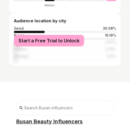
Median
Audience location by city
Seoul
30.08%
Busan
16.16%
Start a Free Trial to Unlock
Daegu
5.57%
Incheon
2.79%
Gwangju
2.51%
Busan Beauty Influencers