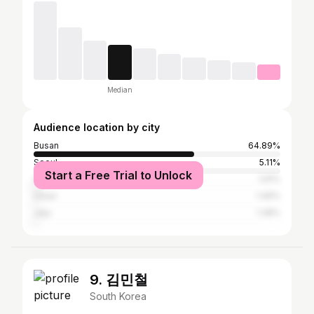
Median
Audience location by city
Busan
64.89%
Seoul
5.11%
Start a Free Trial to Unlock
Changwon
1.91%
Ulsan
1.49%
Jeju
1.28%
9. 김민철
South Korea