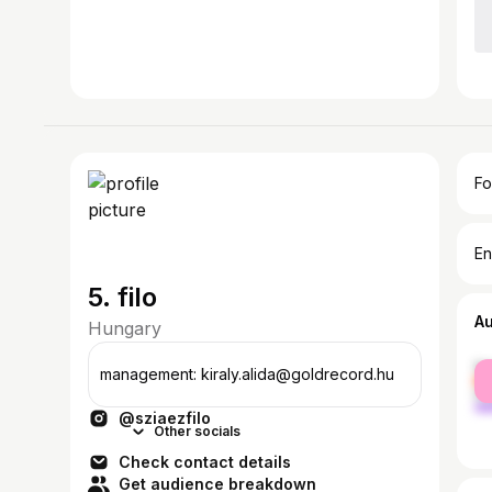
Fo
En
5. filo
A
Hungary
fe
management: kiraly.alida@goldrecord.hu
ma
@sziaezfilo
Other socials
Check contact details
Get audience breakdown