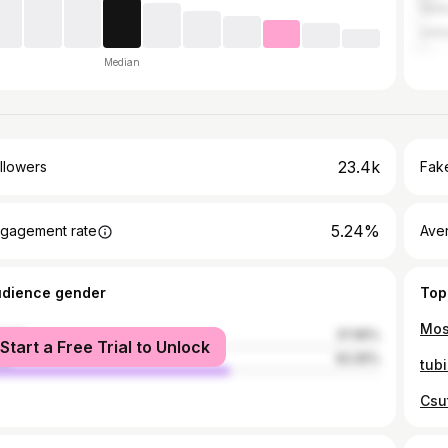
Serb
Unit
Median
23.4k
llowers
Fake
5.24%
gagement rate
Ave
udience gender
Top
male
37.95%
Start a Free Trial to Unlock
le
62.05%