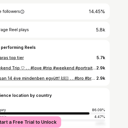
14.45%
 followers
5.8k
rage Reel plays
 performing Reels
aras top tier
5.7k
Weekend Trip 🤍 . . #love #trip #weekend #portrait #portraitphotography #photography #lake #tarcalibányató #together #blackandwhite #wild #tkcsbndk
2.9k
Lassan 14 éve mindenben együtt! 🙌🏻 . . #bro #brother #friends #forever #guns #flex #years #photography #photographer #portraitphotography #portrait #tkcsbndk #ak47 #shotgun #revolver #shooting
2.9k
ience location by country
ary
86.09%
ania
4.47%
tart a Free Trial to Unlock
akia
2.51%