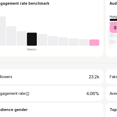
ngagement rate benchmark
Aud
Hung
Unit
S
Rom
Slov
Italy
Median
23.2k
llowers
Fake
4.06%
gagement rate
Ave
udience gender
Top