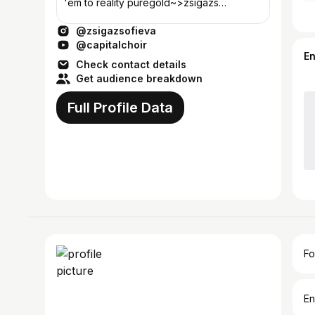
'em to reality puregold~>zsigazs
lensmart~>ZSOFIA7
@zsigazsofieva
FlowerKnows~>Zszsofi
@capitalchoir
E
Check contact details
Get audience breakdown
Full Profile Data
Fo
En