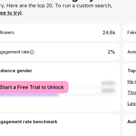
ry. Here are the top 20. To run a custom search,
ree to try)
.
24.6k
llowers
Fake
2%
gagement rate
Ave
udience gender
Top
male
47.37%
Start a Free Trial to Unlock
le
52.63%
ngagement rate benchmark
Aud