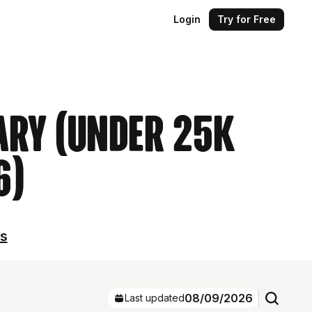
Login
Try for Free
ary (Under 25k
6)
ls
08/09/2026
Last updated