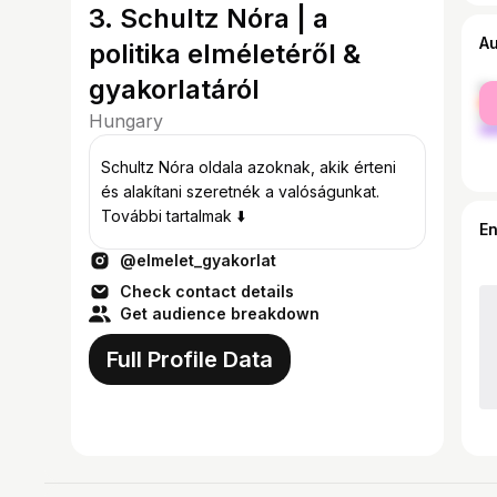
3. Schultz Nóra | a
A
politika elméletéről &
gyakorlatáról
fe
ma
Hungary
Schultz Nóra oldala azoknak, akik érteni
és alakítani szeretnék a valóságunkat.
További tartalmak ⬇️
E
@elmelet_gyakorlat
Check contact details
Get audience breakdown
Full Profile Data