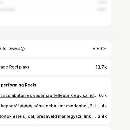
ia
1.22%
ed States
1.08%
9.93%
 followers
13.7k
rage Reel plays
 performing Reels
Most szombaton és vasárnap fellépünk egy színdarabban az Erkel színházban Crazy Jegyek még kaphatóak 📸: Kaszner Nikolett
6.1k
tubi kapható! 🦧🦧🦧 néha-néha kint mindenhol, 3-kor youtube premier, köszönet, hogy velünk vagytok testvérek! ja, es köszönjük az ibolya presszónak, hogy beengedtek minket (ilyen szerelésben)
4k
Csutortok este uj dal, presaveld mar legyszi (link a bioban) 💕🫡
3.8k