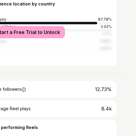
ience location by country
ary
87.78%
ed States
2.02%
tart a Free Trial to Unlock
ania
1.71%
akia
0.86%
0.83%
12.73%
 followers
8.4k
rage Reel plays
 performing Reels