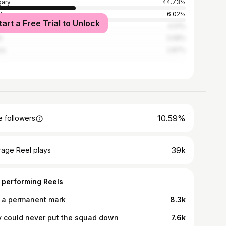
ary
44.73%
l
6.02%
tart a Free Trial to Unlock
h Republic
4.01%
n
3.08%
ia
2.87%
10.59%
 followers
39k
rage Reel plays
 performing Reels
t a permanent mark
8.3k
y could never put the squad down
7.6k