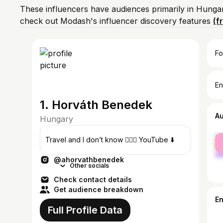
These influencers have audiences primarily in Hunga
check out Modash's influencer discovery features
(f
Fo
En
1. Horváth Benedek
A
Hungary
fe
Travel and I don’t know 🤷🏼‍♂️ YouTube ⬇️
ma
@ahorvathbenedek
Other socials
Check contact details
Get audience breakdown
E
Full Profile Data