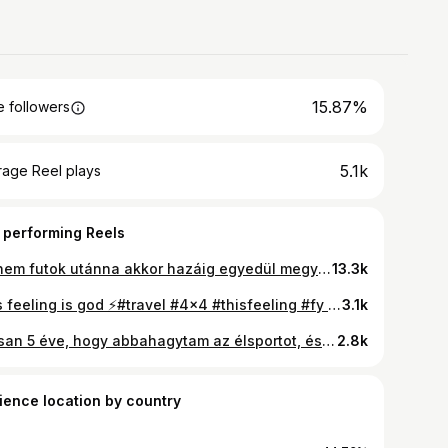
15.87%
 followers
5.1k
rage Reel plays
 performing Reels
Ha nem futok utánna akkor hazáig egyedül megy 😂 #offroad #overland #4x4 #pajero #travel
13.3k
This feeling is god ⚡️#travel #4x4 #thisfeeling #fy #nekedbe
3.1k
Lassan 5 éve, hogy abbahagytam az élsportot, és az utóbbi időben a mozgás háttérbe szorult az életemben. Most viszont itt az idő, hogy újra belevágjak! Nemcsak egy sportágnál maradok, hanem szeretnék minél többféle mozgásformát kipróbálni és rendszeresen edzeni. Ideje visszahozni azt az érzést, amit a sport mindig adott! Ha van kedvenc sportod vagy edzésformád, írd meg kommentben, lehet, hogy én is kipróbálom! ⚡️🔥 #BackToSport #NewChallenge
2.8k
ience location by country