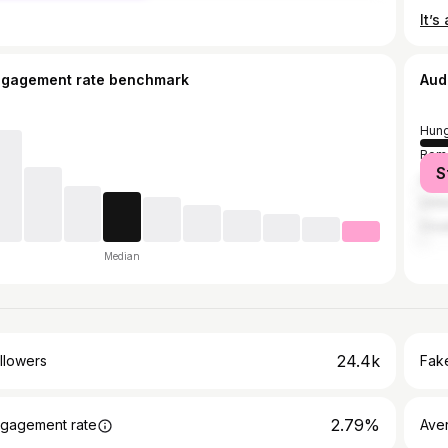
ngagement rate benchmark
Aud
Hung
Rom
S
Unit
Unit
Croa
Median
24.4k
llowers
Fake
2.79%
gagement rate
Ave