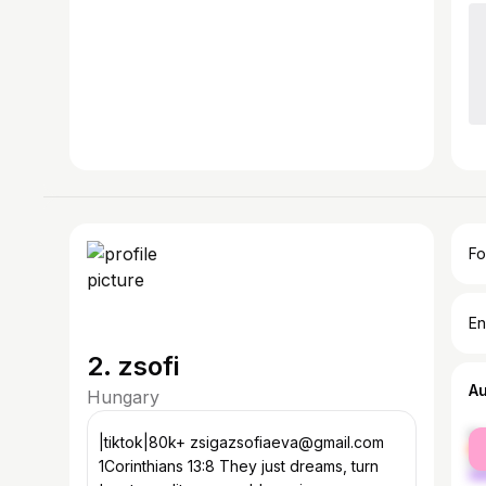
Fo
En
2. zsofi
A
Hungary
fe
|tiktok|80k+ zsigazsofiaeva@gmail.com
ma
1Corinthians 13:8 They just dreams, turn