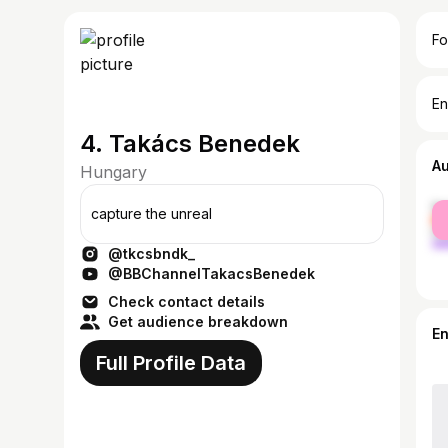
Fo
En
4. Takács Benedek
A
Hungary
fe
capture the unreal
ma
@tkcsbndk_
@BBChannelTakacsBenedek
Check contact details
Get audience breakdown
E
Full Profile Data