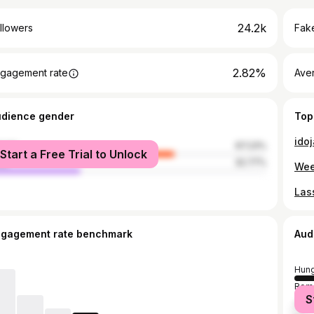
24.2k
llowers
Fake
2.82%
gagement rate
Ave
udience gender
Top
idoj
male
67.23%
Start a Free Trial to Unlock
le
32.77%
ngagement rate benchmark
Aud
Hung
Rom
S
Slov