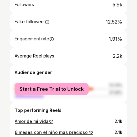
5.9k
Followers
12.52%
Fake followers
1.91%
Engagement rate
2.2k
Average Reel plays
Audience gender
female
72.74%
Start a Free Trial to Unlock
male
27.26%
Top performing Reels
Amor de mi vida♡
2.1k
6 meses con el niño mas precioso ♡
2.1k