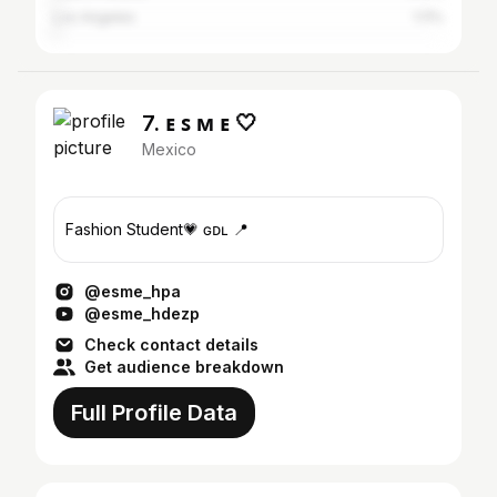
Los Angeles
1.11%
7. ᴇ ꜱ ᴍ ᴇ 🤍
Mexico
Fashion Student💗 ɢᴅʟ 📍
@esme_hpa
@esme_hdezp
Check contact details
Get audience breakdown
Full Profile Data