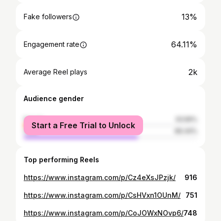
13%
Fake followers
64.11%
Engagement rate
2k
Average Reel plays
Audience gender
female
33.56%
Start a Free Trial to Unlock
male
66.44%
Top performing Reels
https://www.instagram.com/p/Cz4eXsJPzjk/
916
https://www.instagram.com/p/CsHVxn1OUnM/
751
https://www.instagram.com/p/CoJOWxNOvp6/
748