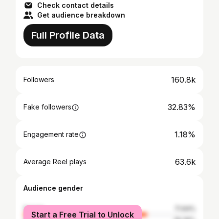
Check contact details
Get audience breakdown
Full Profile Data
160.8k
Followers
32.83%
Fake followers
1.18%
Engagement rate
63.6k
Average Reel plays
Audience gender
female
71.64%
Start a Free Trial to Unlock