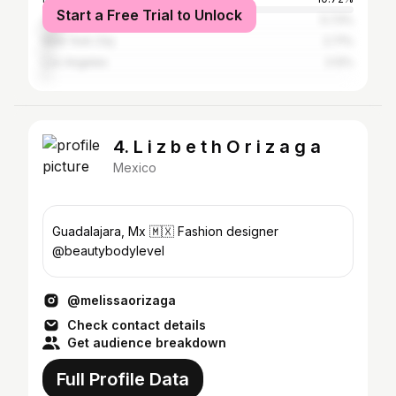
Start a Free Trial to Unlock
Zapopan
5.73%
New York City
2.71%
Los Angeles
2.12%
4. L i z b e t h O r i z a g a
Mexico
Guadalajara, Mx 🇲🇽 Fashion designer
@beautybodylevel
@melissaorizaga
Check contact details
Get audience breakdown
Full Profile Data