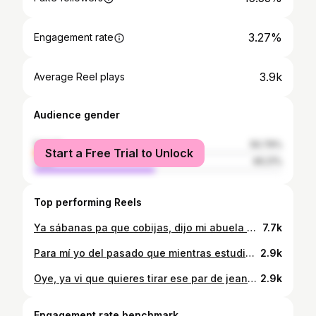
3.27%
Engagement rate
3.9k
Average Reel plays
Audience gender
female
50.79%
Start a Free Trial to Unlock
male
49.21%
Top performing Reels
Ya sábanas pa que cobijas, dijo mi abuela 👵🏼 jajaja Ropa vintage>>> #vintageclothes #vintagefashion #oldclothes #abuela #grandmalove #ootdfashion #outfitinspiration #vintageoutfit
7.7k
Para mí yo del pasado que mientras estudiaba derecho pensaba todos los días en que pasaría si nos animáramos a perseguir nuestro sueño, bueno, lo estamos haciendo 💖 @wear_lava @sandia_sf #womanmotivation #reels #sewing
2.9k
Oye, ya vi que quieres tirar ese par de jeans viejos 👀👖 Y si mejor alargamos su tiempo de vida transformándolos en algo más? #upcycling #upcycled #slowfashion #sewing #coser #denim #bag
2.9k
Engagement rate benchmark