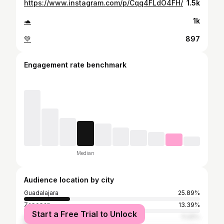
https://www.instagram.com/p/Cqq4FLdO4FH/
1.5k
🐢
1k
💚
897
Engagement rate benchmark
Median
Audience location by city
Guadalajara
25.89%
Zapopan
13.39%
Start a Free Trial to Unlock
San Pedro Tlaquepaque
11.25%