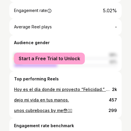
5.02%
Engagement rate
-
Average Reel plays
Audience gender
female
58%
Start a Free Trial to Unlock
male
42%
Top performing Reels
Hoy es el día donde mi proyecto “Felicidad.” es revelado y todo lo que guarda este video. Estaré trabajo llevo una realización de 1 mes más o menos más edición y estoy sumamente feliz con él resultado, espero me ayuden con su comentario, su opinión y su buena vibra. • Gracias a todas las personas involucradas en este video y esperen más proyectos así. • Por último quiero dar un agradecimiento en especial a mi novia y a mi mejor amic que aparecen en el video por estar ahí en cada momento de desarrollo de esta pieza, las amo.
2k
dejo mi vida en tus manos.
457
unos cubrebocas by me😳👌🏿
299
Engagement rate benchmark