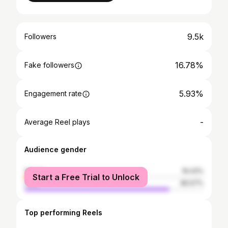
9.5k
Followers
16.78%
Fake followers
5.93%
Engagement rate
-
Average Reel plays
Audience gender
female
19.43%
Start a Free Trial to Unlock
male
80.57%
Top performing Reels