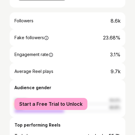
8.6k
Followers
23.68%
Fake followers
3.1%
Engagement rate
9.7k
Average Reel plays
Audience gender
female
53.2%
Start a Free Trial to Unlock
male
46.8%
Top performing Reels