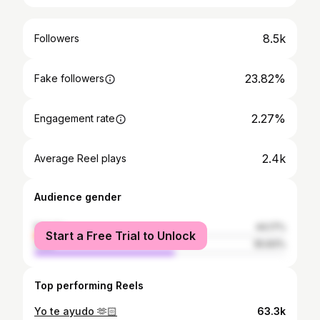
8.5k
Followers
23.82%
Fake followers
2.27%
Engagement rate
2.4k
Average Reel plays
Audience gender
female
44.17%
Start a Free Trial to Unlock
male
55.83%
Top performing Reels
Yo te ayudo 🫶🏻
63.3k