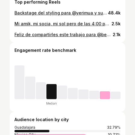
Top performing Reels
Backstage del styling para @yerimua y su colaboración con @beautycreations.cosmetics 💖 maquillaje por el increíble @ltorresbeauty peinado por @cesarehl producción @bersagio ✨ #finalinesperado
48.4k
Mi amik, mi socia, mi sol pero de las 4:00 pm ¡ay KHE! @mariana_zaragoza te quiero mucho eres humilde mi chiquita por más proyectos juntos donde la diversión, el ri ri y nuestras mamis siempre nos acompañen 💛 Gracias @cristi_rosell 📸 @alice_ocer @nhcollectionguadalajara @propom_pr 💛
2.5k
Feliz de compartirles este trabajo para @benitosantosoficial 🤍 donde más que trabajo se sintió un bello paseo por bellas artes a puro posa que posa, los modelos perfectos para esta sesión fueron mi Amika la gran rostro @mariana_zaragoza 💕 y mi hermane también gran rostro @alexcarrascosa 🧚‍♂️💚 para @ghmanagement La fotografía es del más @hosseck el estilismo y dirección por la gran casa #LeStyleMaison o sea por @luisenriquebolivar y por mi, maquillaje y peinado por mi hermana @davidromanmakeup y gracias infinitas a @alcazar_azzy y @rafahell94 🌻🌞
2.1k
Engagement rate benchmark
Median
Audience location by city
Guadalajara
32.79%
Mexico City
10.72%