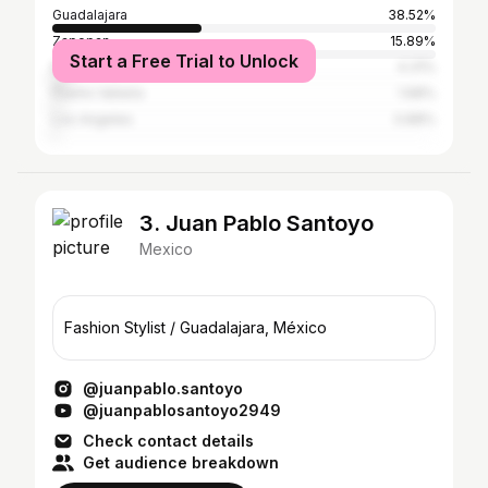
Guadalajara
38.52%
Zapopan
15.89%
Start a Free Trial to Unlock
Mexico City
4.31%
Puerto Vallarta
1.68%
Los Angeles
0.88%
3. Juan Pablo Santoyo
Mexico
Fashion Stylist / Guadalajara, México
@juanpablo.santoyo
@juanpablosantoyo2949
Check contact details
Get audience breakdown