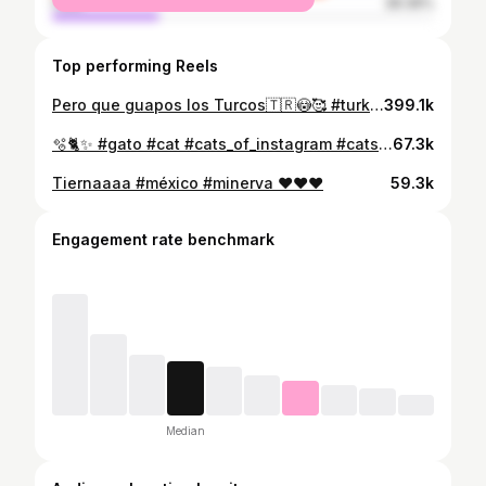
male
28.36%
Top performing Reels
Pero que guapos los Turcos🇹🇷😳🥰 #turkey #istanbul #cats #kitten
399.1k
🫧🐈✨ #gato #cat #cats_of_instagram #cats #gatitos #bath #reelsinsta #cute #reelsinstagram
67.3k
Tiernaaaa #méxico #minerva ❤️❤️❤️
59.3k
Engagement rate benchmark
Median