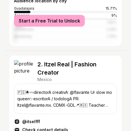
Audience location by city
Guadalajara
15.71%
Zapopan
9%
Start a Free Trial to Unlock
Mexico City
7.82%
Los Mochis
2.29%
Monterrey
1.79%
2. Itzel Real | Fashion
Creator
Mexico
🇵🇸🌟〰️directorA creativA: @flavante Ur slow mo
queen✨escritorA / todologA PR:
Itzel@flavante.mx. CDMX-GDL📍🇲🇽 Teacher
mood: @its.a.fashion.school
@itselfff
Check contact details