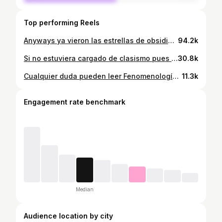
Top performing Reels
Anyways ya vieron las estrellas de obsidiana de @flavante ? 🙂‍↔️✨ . . . . . #marcamexicana #modamexicana #fashiondesigner #fashioncontentcreator #moda #mexicanfashion #diseñadorademodas #fashioninfluencer
94.2k
Si no estuviera cargado de clasismo pues todo bien pero pues pero ya vieron mi blusa con obsidianas de @flavante ? . . . . #fashioninfluencer #fashioncontentcreator #fashiondesigner #mexicanfashiondesigner #diseñadorademodas
30.8k
Cualquier duda pueden leer Fenomenología del relajo y otros ensayos de Jorge Portilla 🤝. Mi full outfit es de @flavante 〰️✨ . . . #fashionista #bellaka #fashioncontentcreator
11.3k
Engagement rate benchmark
Median
Audience location by city