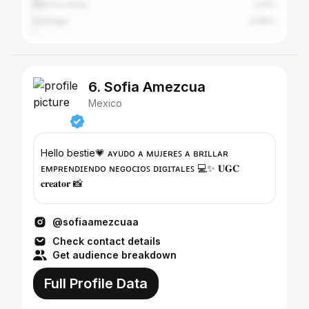
Buenos Aires
1.23%
Santiago
0.99%
6. Sofia Amezcua
Mexico
Hello bestie💗 ᴀʏᴜᴅᴏ ᴀ ᴍᴜᴊᴇʀᴇꜱ ᴀ ʙʀɪʟʟᴀʀ
ᴇᴍᴘʀᴇɴᴅɪᴇɴᴅᴏ ɴᴇɢᴏᴄɪᴏꜱ ᴅɪɢɪᴛᴀʟᴇꜱ 💻✨ 𝐔𝐆𝐂
𝐜𝐫𝐞𝐚𝐭𝐨𝐫 📸
@sofiaamezcuaa
Check contact details
Get audience breakdown
Full Profile Data