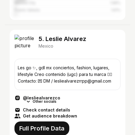
Mexico City
1.96%
Puerto Vallarta
1.61%
5. Leslie Alvarez
Mexico
Les go ✨, gdl mx conciertos, fashion, lugares,
lifestyle Creo contenido (ugc) para tu marca 👇🏼
Contacto: 💌 DM / lesliealvarezrrpp@gmail.com
@lesliealvarezco
Other socials
Check contact details
Get audience breakdown
Full Profile Data