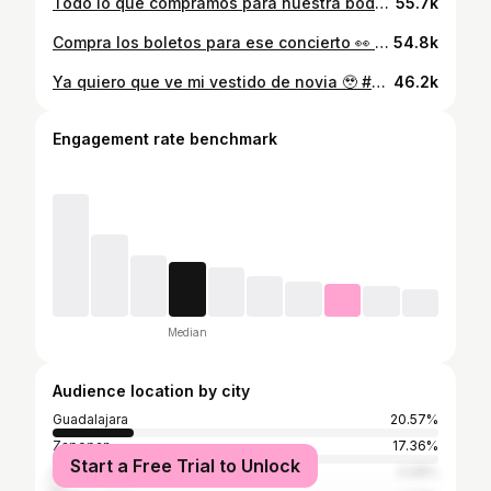
Todo lo que compramos para nuestra boda 🤍✨ Un poco de todo el corazón que le metimos a nuestra boda, ¿a ti qué fue lo que más te gustó de tu boda? 👀 #boda #bridetobe #wedding #fyp #compromiso
55.7k
Compra los boletos para ese concierto 👀 #concierto #meme #humor
54.8k
Ya quiero que ve mi vestido de novia 🥹 #boda #vestido #parejas #fyp
46.2k
Engagement rate benchmark
Median
Audience location by city
Guadalajara
20.57%
Zapopan
17.36%
Start a Free Trial to Unlock
Mexico City
3.08%