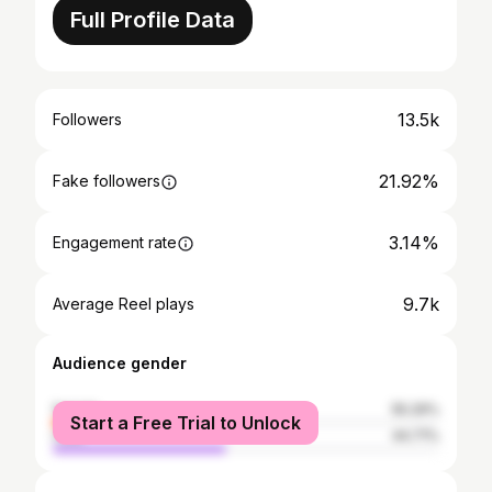
Full Profile Data
13.5k
Followers
21.92%
Fake followers
3.14%
Engagement rate
9.7k
Average Reel plays
Audience gender
female
55.29%
Start a Free Trial to Unlock
male
44.71%