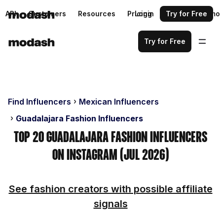
API
Customers
Resources
Pricing
Login
Request a demo
Try for Free
Try for Free
Find Influencers
Mexican Influencers
Guadalajara Fashion Influencers
Top 20 Guadalajara Fashion Influencers
on Instagram (Jul 2026)
See fashion creators with possible affiliate
signals