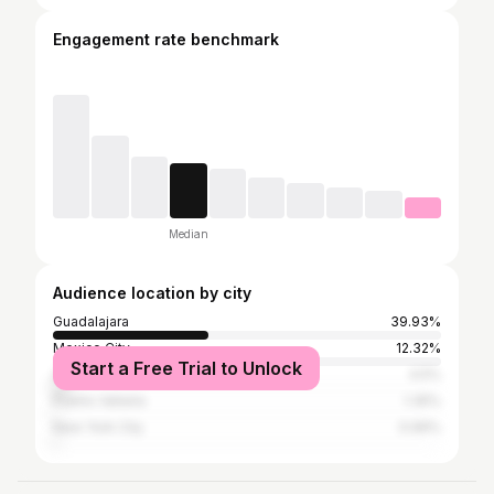
Engagement rate benchmark
Median
Audience location by city
Guadalajara
39.93%
Mexico City
12.32%
Start a Free Trial to Unlock
Zapopan
4.5%
Puerto Vallarta
1.35%
New York City
0.99%