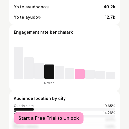
Yo te ayudoooo✨
40.2k
Yo te ayudo✨
12.7k
Engagement rate benchmark
Median
Audience location by city
Guadalajara
19.65%
Zapopan
14.26%
Start a Free Trial to Unlock
Mexico City
3.17%
Puerto Vallarta
1.43%