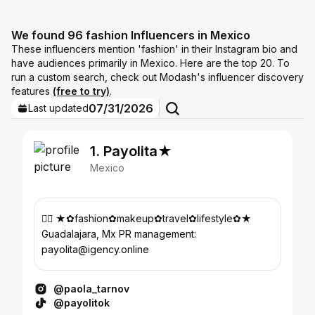
We found 96 fashion Influencers in Mexico
These influencers mention 'fashion' in their Instagram bio and
have audiences primarily in Mexico. Here are the top 20. To
run a custom search, check out Modash's influencer discovery
features
(free to try)
.
07/31/2026
Last updated
1. Payolita★
Mexico
🏳️‍🌈 ★✿fashion✿makeup✿travel✿lifestyle✿★
Guadalajara, Mx PR management:
payolita@igency.online
@paola_tarnov
@payolitok