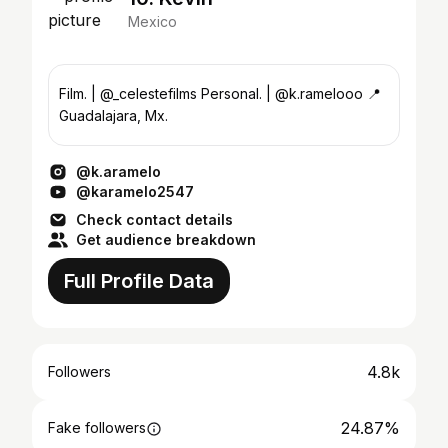
Mexico
Film. | @_celestefilms Personal. | @k.ramelooo 📍
Guadalajara, Mx.
@k.aramelo
@karamelo2547
Check contact details
Get audience breakdown
Full Profile Data
4.8k
Followers
24.87%
Fake followers