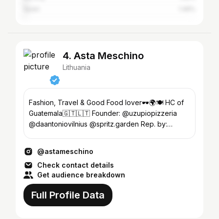
Spain
1.46%
4. Asta Meschino
Lithuania
Fashion, Travel & Good Food lover🕶️🌍🍽️ HC of
Guatemala🇬🇹🇱🇹 Founder: @uzupiopizzeria
@daantoniovilnius @spritz.garden Rep. by:
@itspersonal.agency
@astameschino
Check contact details
Get audience breakdown
Full Profile Data