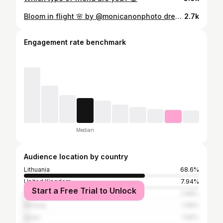
Bloom in flight 🌸 by @monicanonphoto dress @patricija.pal jewellery @laura_antique_jewellery bag @jw_anderson tan @sun_by_sil hair @militadilyte @belosa.lt make up @mua.gabriele_sreiber #elle #fashionart #style
2.7k
Engagement rate benchmark
Median
Audience location by country
Lithuania
68.6%
United Kingdom
7.94%
Start a Free Trial to Unlock
Brazil
2.88%
Norway
1.98%
Spain
1.96%