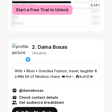
United Kingdom
6.24%
Start a Free Trial to Unlock
United States
2.87%
Italy
1.97%
Norway
1.95%
2. Daina Bosas
Lithuania
Wife • Mom • Grandma Fashion, travel, laughter &
a little bit of fabulous chaos. 👑👜✈️✨ 👸👠👜👗💎
@dainabosas
Check contact details
Get audience breakdown