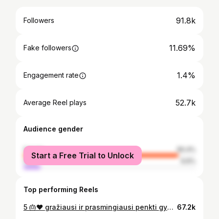
91.8k
Followers
11.69%
Fake followers
1.4%
Engagement rate
52.7k
Average Reel plays
Audience gender
female
90.4%
Start a Free Trial to Unlock
male
9.6%
Top performing Reels
5 🎂❤️ gražiausi ir prasmingiausi penkti gyvenimo metai SU TAVIMI, ISABELLE ❤️❤️❤️❤️❤️❤️ ašaros bėga iš laimės kokį stebuklą mums Dievulis padovanojo 🙏🏽🙏🏽🙏🏽🙏🏽🙏🏽🙏🏽🙏🏽🙏🏽✨✨✨✨✨✨✨✨✨✨
67.2k