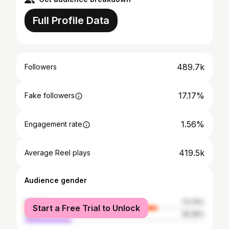
Full Profile Data
489.7k
Followers
17.17%
Fake followers
1.56%
Engagement rate
419.5k
Average Reel plays
Audience gender
female
73.74%
Start a Free Trial to Unlock
male
26.26%