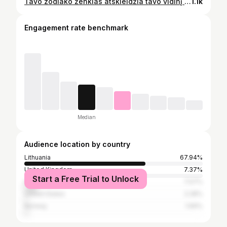
Tavo zodiako ženklas atskleidžia tavo vidinį gyvūną… 👀 Kai kuriems tai visiškai pataikys. Kiti – gal nenorės pripažinti… Bet tiesa tokia – tavo energija visada turi formą. Ir žmonės ją jaučia net tada, kai tu nieko nesakai. 👇🏽 Surask savo ženklą ir parašyk komentaruose: AR ATITIKO TAVE? Pažymėk draugą(-ę) kuriam(-iai) čia 100% tinka! 💬 Skalėje nuo 1 iki 10 – kiek tai atitiko tave? 𝐉𝐞𝐢𝐠𝐮 𝐩𝐚𝐭𝐢𝐤𝐨 𝐭𝐮𝐫𝐢𝐧𝐲𝐬 𝐩𝐚𝐬𝐞𝐤 𝐦𝐚𝐧𝐞 🫶🏽 @dijanaofficial__ ir nepamiršk pasidalinti savo storiuose. 🌞 Ačiū!
1.1k
Engagement rate benchmark
Median
Audience location by country
Lithuania
67.94%
United Kingdom
7.37%
Start a Free Trial to Unlock
Ireland
7.07%
United States
2.28%
Norway
1.69%