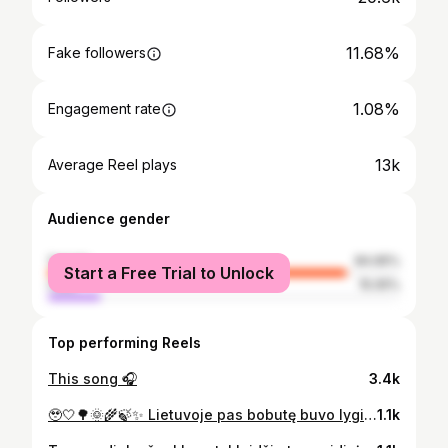
11.68%
Fake followers
1.08%
Engagement rate
13k
Average Reel plays
Audience gender
female
84.95%
Start a Free Trial to Unlock
male
15.05%
Top performing Reels
This song 🎧
3.4k
🥹🤍🌳🌞🌾🍃✨ Lietuvoje pas bobutę buvo lygiai taip pat… Vasaros atrodė begalinės, saulė pro langą, oras kvepėjo lietumi ir žole, o visas pasaulis tilpo į kiemą, seną takelį ir tuos paprastus vakarus, kurie dabar atrodo patys brangiausi. Žaidimai su sesutę, visokiausi kokius tik fantazija aprėpdavo. Žvejojimas ir maudynės prudę. Šviežias pienas dar šiltas iš ryto, kiaušiniai iš vištidės, katiniukai su šuniukais ant slenksčio, kurie visada laukdavo kieme arba miegodavo kartu lovoje. Skystai virti kiaušiniai, batonas su sviestu ir druskytę, arbatytė ir valgant rytiniai pašnekesiai su dieduku prie stalo. Lauke iš pat ryto giedantis gaidys, vištelės su viščiukais, arklys, karvės, kiaulytės…Savų daržų skonis, ką tik nuskintos uogos, žemuogės, kriaušės ir obuoliai tiesiai nuo medžio, miškai, tyras oras, paukščių giesmės…gyvūnai aplink ir tas jaukumas, kurio niekur kitur nėra. 🐓🍓 Keptos bulvės, kotletukai, blynukai ir visi kiti skaniausi patiekalai… ir vis tie bobutės paskatinimai valgyti, nes mažai valgėm… Paprasta… bet taip tikra. ramybė, kurios nepakeisi niekuo. Tas medinis geltonas namas net iš toli šviečiantis kaip saulutė…Ten užtekdavo tiek nedaug: kiemo, vasaros, bobutės ir dėduko namų ir nerūpestingos širdies. Taip pasiilgau mūsų bobutės, jos žvilgsnio ir apkabinimų, tų pašnekesių ir paglostymų, šiltų rankų, žvilgsnio ir visų akimirkų… ji buvo mums kaip antra mamytė, taip visada sakiau ir sakysių, nes bobutės meilė buvo neapsakomo gylio… tikiu, kad jie kartu stebi mus iš dangaus ir yra visada su mumis mūsų širdyse… 🥹❤️❤️❤️ tokia didelę meilę vis dar jaučiu savo širdyje ir visada ją jausiu, nes atrodo, kad dar dabar vis matau dėduką, bobutę ir visus gyvūnus savo akyse ir viskas ko neįmanoma net parašyti žodžiais, tik išjausti širdimi. Jaučiu ir matau kiekvieną detalę. Tai visą gyvenimą išliks gražiausiais ir brangiausiais momentais… esu dėkinga dievuliukui visa širdimi už tokią nuostabią vaikystę ir senelius…myliu begalo visa širdimi ir siela, kad ir kur jūs bebūtumėte… 🥹🥹❤️❤️❤️
1.1k