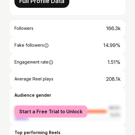
Full Profile Data
166.3k
Followers
14.99%
Fake followers
1.51%
Engagement rate
208.1k
Average Reel plays
Audience gender
female
86.6%
Start a Free Trial to Unlock
male
13.4%
Top performing Reels