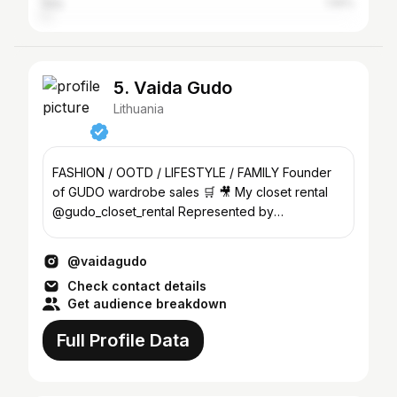
Italy
1.55%
5. Vaida Gudo
Lithuania
FASHION / OOTD / LIFESTYLE / FAMILY Founder
of GUDO wardrobe sales 🛒 🎥 My closet rental
@gudo_closet_rental Represented by
@personal__agency
@vaidagudo
Check contact details
Get audience breakdown
Full Profile Data