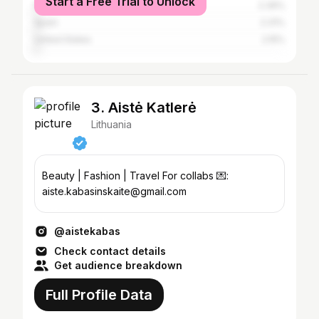
Start a Free Trial to Unlock
Norway
2.39%
Spain
2.31%
United States
2.15%
3. Aistė Katlerė
Lithuania
Beauty | Fashion | Travel For collabs 💌:
aiste.kabasinskaite@gmail.com
@aistekabas
Check contact details
Get audience breakdown
Full Profile Data