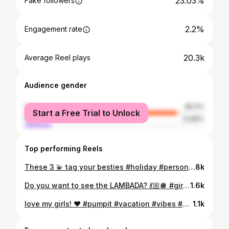
23.03%
Fake followers
2.2%
Engagement rate
20.3k
Average Reel plays
Audience gender
female
85.11%
Start a Free Trial to Unlock
male
14.89%
Top performing Reels
These 3 💫 tag your besties #holiday #personality #girls
8k
Do you want to see the LAMBADA? 💃🏼🪩 #girlstime #holiday
1.6k
love my girls! ❤️ #pumpit #vacation #vibes #holidays #fun
1.1k