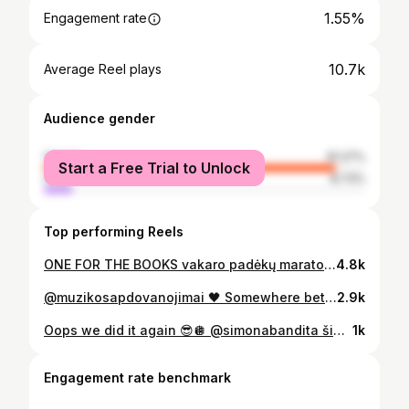
1.55%
Engagement rate
10.7k
Average Reel plays
Audience gender
female
91.27%
Start a Free Trial to Unlock
male
8.73%
Top performing Reels
ONE FOR THE BOOKS vakaro padėkų maratoną pradedu nuo @emilievis , kuriai esu dėkinga už mano šventinio įvaizdžio sukūrimą, ir @kalinkinprive - už išpildymą🫶 Jaučiausi labai graži ir laiminga, tikra 40 sulaukusi dama 🥰🥳❤️ @neringahotel
4.8k
@muzikosapdovanojimai 🖤 Somewhere between wild & elegant - exactly where I feel like myself. Už visumą dėkoju stilistei @emilievis Šukuosena Elvira @studiombymilita Įdegis Jolanta @studiombymilita Juvelyrika @dust.jewellery.official Lūpos Magic First @mbtofficial__ Nuotraukos @monicanonphoto Erdvė @heji.restaurant
2.9k
Oops we did it again 😎🪩 @simonabandita šiandien visi gražiausi palinkėjimai skrieja tau! 🤍
1k
Engagement rate benchmark