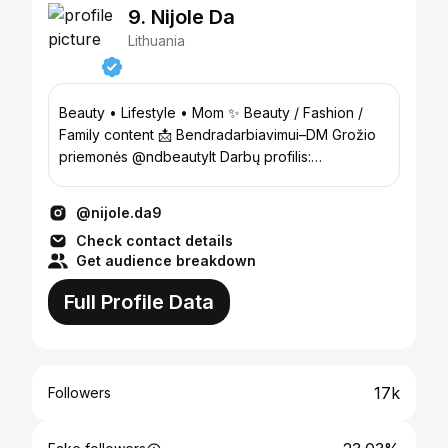
9. Nijole Da
Lithuania
Beauty • Lifestyle • Mom ✨ Beauty / Fashion /
Family content 📩 Bendradarbiavimui–DM Grožio
priemonės @ndbeautylt Darbų profilis:
@nijoleda_makeup
@nijole.da9
Check contact details
Get audience breakdown
Full Profile Data
17k
Followers