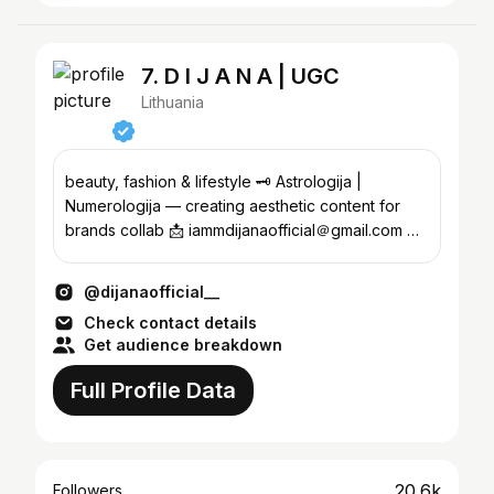
7. D I J A N A | UGC
Lithuania
beauty, fashion & lifestyle 🗝️ Astrologija |
Numerologija — creating aesthetic content for
brands collab 📩 iammdijanaofficial＠gmail.com 📍
Lithuania
@dijanaofficial__
Check contact details
Get audience breakdown
Full Profile Data
20.6k
Followers