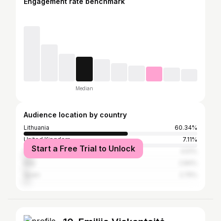
Engagement rate benchmark
Median
Audience location by country
Lithuania
60.34%
United Kingdom
7.11%
Start a Free Trial to Unlock
France
4.51%
Italy
2.84%
Spain
2.75%