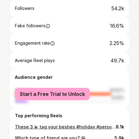
54.2k
Followers
16.6%
Fake followers
2.25%
Engagement rate
49.7k
Average Reel plays
Audience gender
female
87.97%
Start a Free Trial to Unlock
male
12.03%
Top performing Reels
These 3 💫 tag your besties #holiday #personality #girls
8.1k
Which type of friend are you? 😁
5.9k