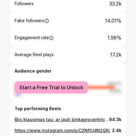
33.2k
Followers
14.01%
Fake followers
1.58%
Engagement rate
17.2k
Average Reel plays
Audience gender
female
93.57%
Start a Free Trial to Unlock
male
6.43%
Top performing Reels
Blic klausimas tau: ar jauti šimtaprocentinį balansą savo gyvenime? Jei intuityviai mintyse atsakei ne, atsidūrei tinkamoje vietoje. Man būtent šis žodis pats pirmas atėjo į galvą po pokalbio su @agneta.kleiziene . Ir ne, tai nėra tik apie santykį tarp darbo ir asmeninio gyvenimo. Jos mintys tokio platumo, asmeninė ir profesinė patirtis tokia vertinga, kad šviežio vėjo gūsį į gyvenimą įneš ne vienam. Nuo to, ką reiškia būti krepšininko žmona iki sėkmingo verslo @molecule.lt įkūrimo, nuo vaikų auginimo iki naujų projektų, studijų, šiandien stipriai eskaluojamų ilgaamžiškumo, papildų, kūno pozityvumo temų. Beje, jomis ji turi tikrai ryškią nuomonę, paremtą žiniomis, tad bus įdomu daugeliui. 🔵 Kviečiu prisijungti į PIN premjerą jau šį sekmadienį, kovo 3 d., 19:00. #PradėkIšNaujo #PIN #PINpodkastas #AurimasIšNaujo #AgnetaKleizienė #Lietuva #Ilgaamžiškumas #Papildai #Šeima #Krepšinis #Mityba #Sportas #Verslas
94.3k
https://www.instagram.com/p/C2NflUdN2QR/
2.4k