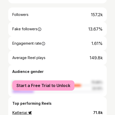
157.2k
Followers
13.67%
Fake followers
1.61%
Engagement rate
149.8k
Average Reel plays
Audience gender
female
75.86%
Start a Free Trial to Unlock
male
24.14%
Top performing Reels
Katleriai 🕊️
71.8k