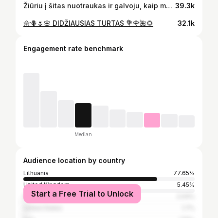
Žiūriu į šitas nuotraukas ir galvoju, kaip man pasisekė, nes iš mūsų trijų aš esu ta, kuri jau yra mama, bet dar gali būti ir dukra. Gauti meilę ir ją duoti, kažkaip augti, mokytis iš abiejų pusių vienu metu yra visiška privilegija, labai stipru❤️ labai myliu
39.3k
🌼🪻🌷🌸 DIDŽIAUSIAS TURTAS 💐🌹🌺🌻
32.1k
Engagement rate benchmark
Median
Audience location by country
Lithuania
77.65%
United Kingdom
5.45%
Start a Free Trial to Unlock
Norway
2.04%
United States
1.7%