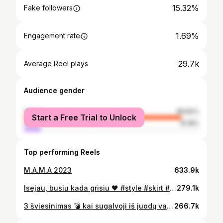
15.32%
Fake followers
1.69%
Engagement rate
29.7k
Average Reel plays
Audience gender
female
89.82%
Start a Free Trial to Unlock
male
10.18%
Top performing Reels
M.A.M.A 2023
633.9k
Isejau, busiu kada grisiu 🖤 #style #skirt #blouse #hair @krimdzius @kukla_beauty_box #makeup @rutagrigone @makemyday.lt
279.1k
3 šviesinimas 💣 kai sugalvoji iš juodų varno plaukų tapti šviesiaplauke! Artėjam link tikslo su @krimdzius ! Love u! #goodhairday #goodhairdontcare
266.7k