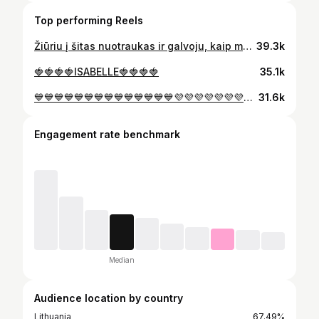
Top performing Reels
Žiūriu į šitas nuotraukas ir galvoju, kaip man pasisekė, nes iš mūsų trijų aš esu ta, kuri jau yra mama, bet dar gali būti ir dukra. Gauti meilę ir ją duoti, kažkaip augti, mokytis iš abiejų pusių vienu metu yra visiška privilegija, labai stipru❤️ labai myliu
39.3k
🍓🍓🍓🍓ISABELLE🍓🍓🍓🍓
35.1k
💙💙💙💙💙💙💙💙💙💙💙💙💙💙💜💜💜💜💜💜💜💜💜💜💜💜💜💜🩵🩵🩵🩵🩵🩵🩵🩵🩵
31.6k
Engagement rate benchmark
Median
Audience location by country
Lithuania
67.49%