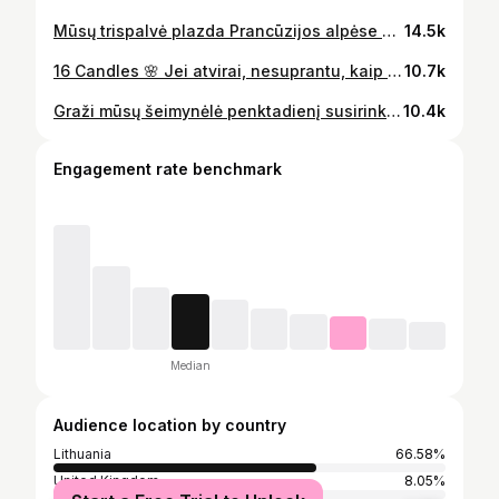
Mūsų trispalvė plazda Prancūzijos alpėse 🇱🇹 Branginkime laisvę! Su Vasario 16, draugai❤️
14.5k
16 Candles 🌸 Jei atvirai, nesuprantu, kaip taip greitai viskas nutiko. Atrodo, dar visai neseniai ėjom į darželį, paskui į mokyklą, o šiandien prieš mane stovi graži, protinga ir savimi pasitikinti mergina.🩷
10.7k
Graži mūsų šeimynėlė penktadienį susirinko! @muzikosapdovanojimai 🎼 @vincasalesius ačiū📸
10.4k
Engagement rate benchmark
Median
Audience location by country
Lithuania
66.58%
United Kingdom
8.05%