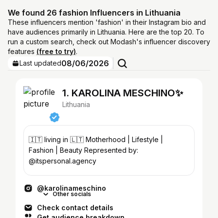
We found 26 fashion Influencers in Lithuania
These influencers mention 'fashion' in their Instagram bio and
have audiences primarily in Lithuania. Here are the top 20. To
run a custom search, check out Modash's influencer discovery
features
(free to try)
.
08/06/2026
Last updated
1. KAROLINA MESCHINO✨
Lithuania
🇮🇹 living in 🇱🇹 Motherhood | Lifestyle |
Fashion | Beauty Represented by:
@itspersonal.agency
@karolinameschino
Other socials
Check contact details
Get audience breakdown