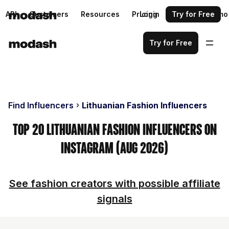
API
Customers
Resources
Pricing
Login
Request a demo
Try for Free
Try for Free
Find Influencers
Lithuanian Fashion Influencers
Top 20 Lithuanian Fashion Influencers on
Instagram (Aug 2026)
See fashion creators with possible affiliate
signals