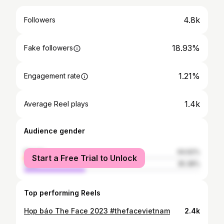
4.8k
Followers
18.93%
Fake followers
1.21%
Engagement rate
1.4k
Average Reel plays
Audience gender
female
64.62%
Start a Free Trial to Unlock
male
35.38%
Top performing Reels
Họp báo The Face 2023 #thefacevietnam
2.4k