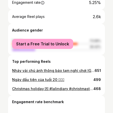
5.25%
Engagement rate
2.6k
Average Reel plays
Audience gender
female
73.58%
Start a Free Trial to Unlock
male
26.42%
Top performing Reels
Nháy vài chú ảnh thông báo tạm nghỉ chơi IG 2 tuần để chạy đồ án các cụ ạ🤦‍♀️ #lalindiary #londoncollegeoffashion
651
Ngày đầu tiên của tuổi 20 🧚🏻‍♀️
499
Christmas holiday 💌 #lalindiary #christmastime
468
Engagement rate benchmark