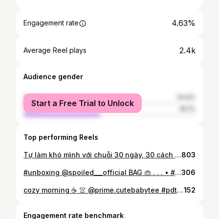
4.63%
Engagement rate
2.4k
Average Reel plays
Audience gender
female
54.9%
Start a Free Trial to Unlock
male
45.1%
Top performing Reels
Tự làm khó mình với chuỗi 30 ngày, 30 cách thắt khăn khác nhau 🤨🤨🤨 👖🧣 @liniss.official #30dayschallenge #fashionhacks #howto #danhoai #pdth
803
#unboxing @spoiled___official BAG 👜 . . . • #ootd #danhoai #pdth #photo #viral
306
cozy morning ☕️ 👚 @prime.cutebabytee #pdth #danhoai #ootd
152
Engagement rate benchmark