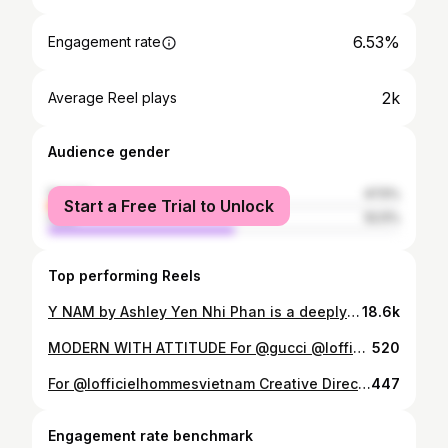
6.53%
Engagement rate
2k
Average Reel plays
Audience gender
female
47.5%
Start a Free Trial to Unlock
male
52.5%
Top performing Reels
Y NAM by Ashley Yen Nhi Phan is a deeply personal collection shaped by memory, care, and quiet moments. Inspired by her grandfather, a military doctor and traditional Vietnamese herbal medicine practitioner, the designs reflect childhood memories of dried herbs, wrapped bundles, and slow, patient rituals. Layered silhouettes and earthy tones feel calm and intentional, echoing ideas of balance, restraint, and respect for nature. Art direct/Fashion design/Styling: @ashbleeeii @bleeeinart Mentor: @vutalinhofficial, Ms. Lisa Shawgi, Ms.Hong Hai Hoang Photographer/Lighting/Retouch: @joyp.am Model: @henrytaohenry, @gmignonnn, @hynanadeis Makeup artist: @kawaiibytch, @limfuong Hair stylist: @qu.anh6298 Styling assistant: @_trm.anh_ On-set support/Prop prep: @tonesismad, @bhatha, @llebinhan, @ehcavalob, @hangann_tr, @rcholwchol Accessories: @xuancuonghandicraft.vn
18.6k
MODERN WITH ATTITUDE For @gucci @lofficielvietnam @lofficielhommesvietnam ______ CREDIT Staring: @chaubui_ @hurrykhang @_hieu_hihi @hansara.official Creative Director: @alexfox_alexfox Managing Editor: @tranngoclankhue Concept: @trng.hau_ Photographer: @joyp.am Business Development: Hong Trinh Marketing Manager: @luciakyy Editor: @myxaotruonglomo Producer: @akieeet Video Direction: @sal_lalala @lehwoang_ Videographer: Gonu.film Communication: @itstminh_ @nhingtr Stylist: @____dylan_n Model: @ng.dai.fgfs @hiumin2500 Makeup: Sol Team Hair Artist: Sol Team Lighting: @baonguyen.yf @quanghuy_3113 @_tungbin @mittotkay Retoucher: @coominam Producer Assistant: @songminhh_ Stylist assistant: @l.hduuc Location: @lemeridiensaigon Fashion: Generation Gucci Collection #LOFFICIELVNCover #LOFFICIEL #GUCCI#GenerationGucci
520
For @lofficielhommesvietnam Creative Director: Alex Fox (@alexfox_alexfox) Managing Editor : Nam Thi Le (@namthi.le) Art Director : Huan Lei (@heyhuanlei) Marketing Manager : Lucia Ky (@luciakyy) Video Director : Tien Le , Thanh Binh Dang (@janehello__ , @edtb_) Project Manager: Duc Anh Le (@justbrian.le) Communication: Quốc Nguyễn (@quoc.ngn) Mar-com Team: Sydney Pham (@sydnxyph), Thao Nhi Nguyen (@nhingtr), Dinh Phu, Vy (@chyolusanaaa), Hương Nguyễn (@emcochackhong_), Trung Hiếu (@ceneypham) Editor: Hằng Nga, Tuấn Minh (@hangaa_ ; Tuan Minh) Photographer: Tan Pham (@joyp.am) Retoucher: Nguyễn Sỹ Tân (@tannews91), San Hô (@sannho__) Gaffers: Lê Tuấn (@lee.xtuna), Bach Vu (@bachvu.ng) Makeup Artist: Hoài Phương (hoaiphuongg26) Hair Stylist: Ngọc Thiện (@ngocthien.01) Stylist: Lương Thu Lan (@xisann/@xistyling) Producer: Phan Thanh Mai (@phanthanhmike) Styling Assistant: @lv_8.20 @_h.a.t.y_ @_tanh.mi_ @lainehuy_ @b.kattiee Fashion: Fashion: “ÔM” Signature Merch(Tanktop + Underwear): L’OFFICIEL Hommes x Uncommon.sons. @work.max._ @heliosofficial__ @candles.vn @outofsight.lab @lider.closet @victimoftheprime @idarkk.lab @renegade.c1ub @icheeyou @tta_trann @NTK An Lâm Vinh Vũ @grumpydaiii
447
Engagement rate benchmark