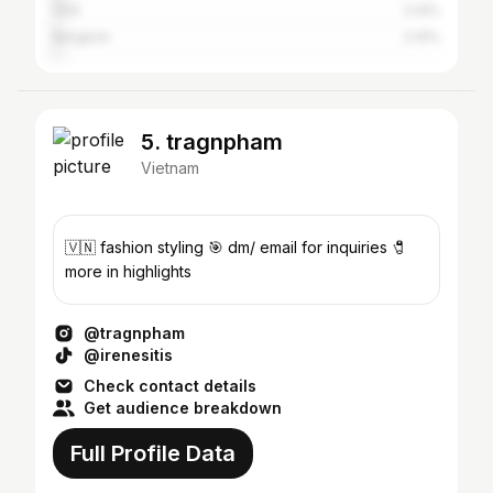
Vinh
2.14%
Bangkok
2.14%
5. tragnpham
Vietnam
🇻🇳 fashion styling 🎯 dm/ email for inquiries 🧷
more in highlights
@tragnpham
@irenesitis
Check contact details
Get audience breakdown
Full Profile Data