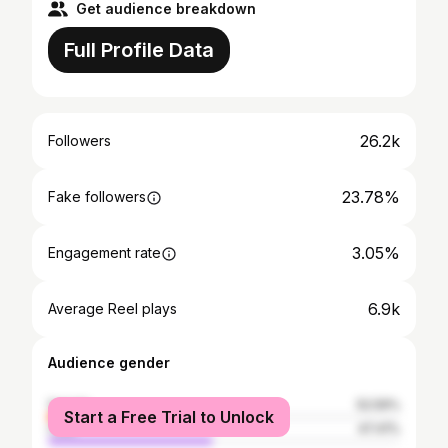
Get audience breakdown
Full Profile Data
26.2k
Followers
23.78%
Fake followers
3.05%
Engagement rate
6.9k
Average Reel plays
Audience gender
female
52.59%
Start a Free Trial to Unlock
male
47.41%