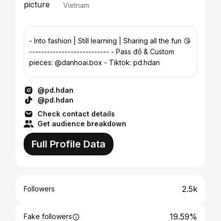
Vietnam
- Into fashion | Still learning | Sharing all the fun 😘
--------------------------- - Pass đồ & Custom
pieces: @danhoai.box - Tiktok: pd.hdan
@pd.hdan
@pd.hdan
Check contact details
Get audience breakdown
Full Profile Data
2.5k
Followers
19.59%
Fake followers