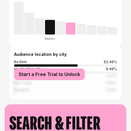
Median
Audience location by city
Ba Đình
62.46%
Ho Chi Minh City
9.46%
Start a Free Trial to Unlock
Đà Nẵng
2.37%
Nha Trang
0.63%
Bangkok
0.63%
Search & filter