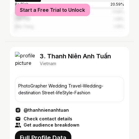
Ba Đình
20.59%
Start a Free Trial to Unlock
Ho Chi Minh City
11.58%
Cần Thơ
1.29%
Nha Trang
1.29%
3. Thanh Niên Anh Tuấn
Vietnam
PhotoGrapher Wedding Travel-Wedding-
destination Street-lifeStyle-Fashion
@thanhnienanhtuan
Check contact details
Get audience breakdown
Full Profile Data