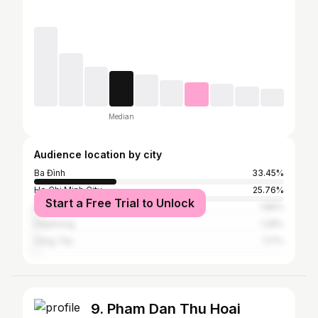
Median
Audience location by city
Ba Đình
33.45%
Ho Chi Minh City
25.76%
Start a Free Trial to Unlock
Đà Nẵng
1.86%
Haiphong
1.28%
Vũng Tàu
1.17%
9. Pham Dan Thu Hoai