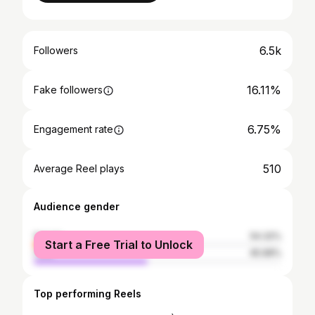
6.5k
Followers
16.11%
Fake followers
6.75%
Engagement rate
510
Average Reel plays
Audience gender
female
54.32%
Start a Free Trial to Unlock
male
45.68%
Top performing Reels