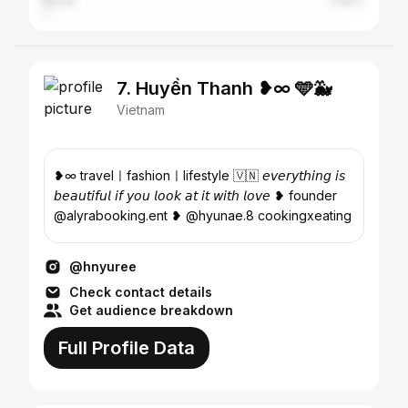
Busan
0.96%
7. Huyền Thanh ❥∞ 🩵🐳
Vietnam
❥∞ travelㅣfashionㅣlifestyle 🇻🇳 𝘦𝘷𝘦𝘳𝘺𝘵𝘩𝘪𝘯𝘨 𝘪𝘴
𝘣𝘦𝘢𝘶𝘵𝘪𝘧𝘶𝘭 𝘪𝘧 𝘺𝘰𝘶 𝘭𝘰𝘰𝘬 𝘢𝘵 𝘪𝘵 𝘸𝘪𝘵𝘩 𝘭𝘰𝘷𝘦 ❥ founder
@alyrabooking.ent ❥ @hyunae.8 cookingxeating
@hnyuree
Check contact details
Get audience breakdown
Full Profile Data