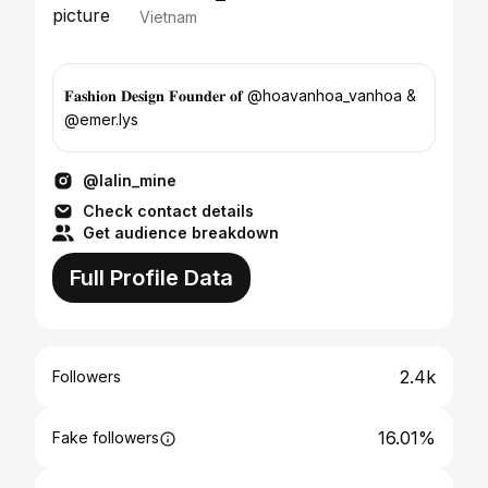
Vietnam
𝐅𝐚𝐬𝐡𝐢𝐨𝐧 𝐃𝐞𝐬𝐢𝐠𝐧 𝐅𝐨𝐮𝐧𝐝𝐞𝐫 𝐨𝐟 @hoavanhoa_vanhoa &
@emer.lys
@lalin_mine
Check contact details
Get audience breakdown
Full Profile Data
2.4k
Followers
16.01%
Fake followers