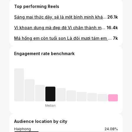
Top performing Reels
Sáng mai thức dậy, sẽ là một bình minh khác 🌷☁️💗
26.1k
Vì khoan dung mà đẹp đẽ Vì chân thành mà an nhiên
16.4k
Má hồng em còn tuổi son Là đôi mươi tám em trăng tròn 🌸🌸
7k
Engagement rate benchmark
Median
Audience location by city
Haiphong
24.08%