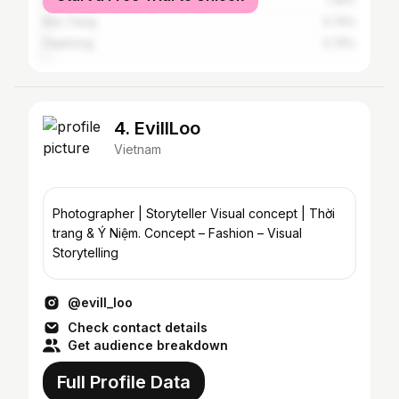
Đà Nẵng
1.35%
Nha Trang
0.75%
Haiphong
0.75%
4. EvillLoo
Vietnam
Photographer | Storyteller Visual concept | Thời
trang & Ý Niệm. Concept – Fashion – Visual
Storytelling
@evill_loo
Check contact details
Get audience breakdown
Full Profile Data