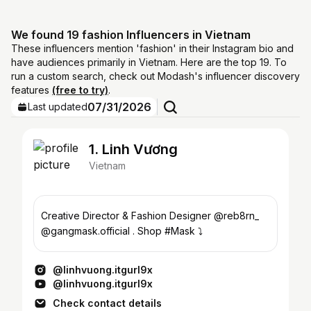
We found 19 fashion Influencers in Vietnam
These influencers mention 'fashion' in their Instagram bio and
have audiences primarily in Vietnam. Here are the top 19. To
run a custom search, check out Modash's influencer discovery
features
(free to try)
.
07/31/2026
Last updated
1. Linh Vương
Vietnam
Creative Director & Fashion Designer @reb8rn_
@gangmask.official . Shop #Mask ⤵️
@linhvuong.itgurl9x
@linhvuong.itgurl9x
Check contact details