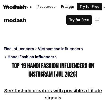
API
Customers
Resources
Pricing
Login
Request a demo
Try for Free
Try for Free
Find Influencers
Vietnamese Influencers
Hanoi Fashion Influencers
Top 19 Hanoi Fashion Influencers on
Instagram (Jul 2026)
See fashion creators with possible affiliate
signals