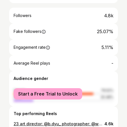
4.8k
Followers
25.07%
Fake followers
5.11%
Engagement rate
-
Average Reel plays
Audience gender
female
79.52%
Start a Free Trial to Unlock
male
20.48%
Top performing Reels
23 art director: @b.dyu_ photographer: @wangderland.folio stylist: @irenesitis @tragnpham retoucher: Tri Nguyen stylist assistant @baoanhttran wardrobe: @tatichu_beyoung @jealoushouse.official accessories: @im.lennheii mua & hair: @meomoe._
4.6k