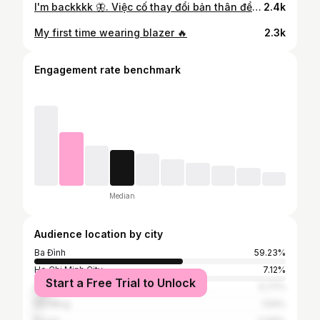
I'm backkkk 🦋. Việc cố thay đổi bản thân để phù hợp với một ai đó là điều ngu ngốc nhất mình từng làm. #beyourself #me #boyfriend #vietnameseboy #daily
2.4k
My first time wearing blazer 🔥
2.3k
Engagement rate benchmark
Median
Audience location by city
Ba Đình
59.23%
Ho Chi Minh City
7.12%
Start a Free Trial to Unlock
Seoul
5.77%
Đà Nẵng
1.54%