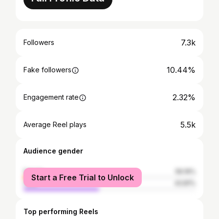
7.3k
Followers
10.44%
Fake followers
2.32%
Engagement rate
5.5k
Average Reel plays
Audience gender
female
56.19%
Start a Free Trial to Unlock
male
43.81%
Top performing Reels