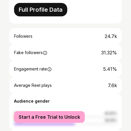
Full Profile Data
24.7k
Followers
31.32%
Fake followers
5.41%
Engagement rate
7.6k
Average Reel plays
Audience gender
female
40.81%
Start a Free Trial to Unlock
male
59.19%