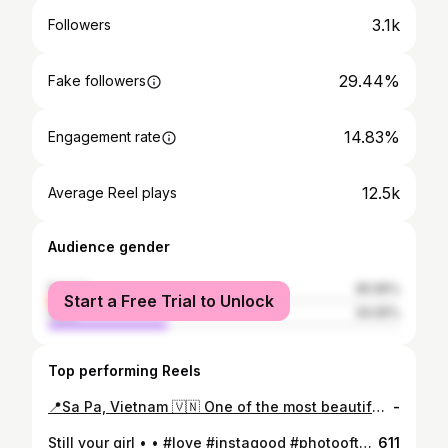
3.1k
Followers
29.44%
Fake followers
14.83%
Engagement rate
12.5k
Average Reel plays
Audience gender
female
65.95%
Start a Free Trial to Unlock
male
34.05%
Top performing Reels
📍Sa Pa, Vietnam 🇻🇳 One of the most beautiful scenes in the world! #sapa #sapavietnam #travelblogger
-
Still your girl • • #love #instagood #photooftheday #beautiful #fashion #girl #art #ootd #instadaily
611