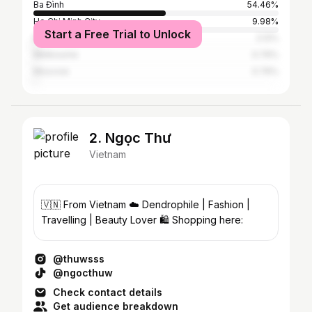
Ba Đình
54.46%
Ho Chi Minh City
9.98%
Start a Free Trial to Unlock
Đà Nẵng
2.12%
Melbourne
0.76%
Moscow
0.76%
2. Ngọc Thư
Vietnam
🇻🇳 From Vietnam ☁️ Dendrophile | Fashion |
Travelling | Beauty Lover 🛍️ Shopping here:
@thuwsss
@ngocthuw
Check contact details
Get audience breakdown