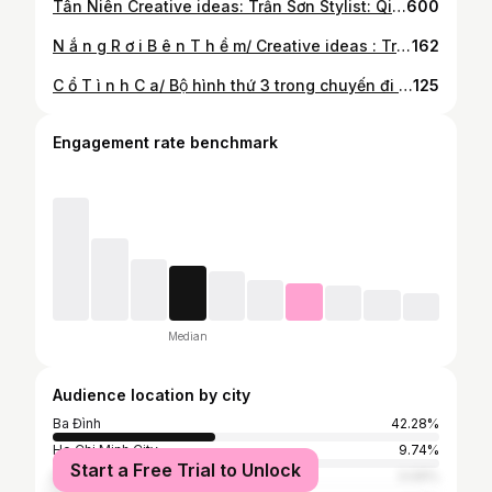
Tân Niên Creative ideas: Trần Sơn Stylist: Qing Qing Make : Lina Hiền Hair: Như Luyến Nguyễn Ast: Hoa Nguyễn ,Hà Mai Phương, Nguyễn Lan Anh Trang phục: La Qing Photo: #EvillLoo #Dwstudio
600
N ắ n g R ơ i B ê n T h ề m/ Creative ideas : Trần Sơn Mod: Qing Qing Stylist: Qing Qing Photo: #EvillLoo #DWstudio #laqing
162
C ổ T ì n h C a/ Bộ hình thứ 3 trong chuyến đi Giang Nam của tụi mình. Một khúc cổ tình lặng trôi qua mái ngói rêu phong, qua chiếc bóng áo xanh in trên nền tường trắng, qua nhịp cầu đá ngả nghiêng soi mình xuống nước. Creative idea: Trần Sơn Stylist: Qing Qing Mod: Qing Qing Trang phục: La Qing Photo: #EvillLoo #DWstudio #LaQing Booking: 0914447654
125
Engagement rate benchmark
Median
Audience location by city
Ba Đình
42.28%
Ho Chi Minh City
9.74%
Start a Free Trial to Unlock
Đà Nẵng
3.09%