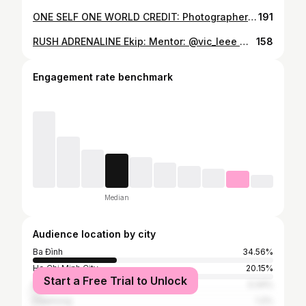
ONE SELF ONE WORLD CREDIT: Photographer @huynguyenn.duc Art director @heylihihi @duognnnn Model @zam_dy Stylist @irenesitis Stylist assistant @triii.iiii Fashion @haotawg @thaivanminhieu Footwear @roostslides @worn2times Wardrobe support @linhvicc Makeup artist @sweetie_choco92 Hair @au5251 Photo assistant @bachvu.ng Layout @minhvqn
191
RUSH ADRENALINE Ekip: Mentor: @vic_leee @ducngostudio Art director: @heylihihi Photo: @huynguyenn.duc Stylist : @tragnpham @irenesitis M.U.A: @tydee.ngn @yunnymakeup Producer: @uathannhanloai Model: @mod.managementvn @fellini.rose @kieu.uuuu @kaibro_km Stylist Assistant : @saophoebe Fashion : @ducstudio_official , @outofsight.lab , @lace.thelabel , @ngchaaa @vyy_bui Wardrobe Support : Duc Ngo, Noah Oanh Thuc, Thuy Duong, Lan Nhi, Fuong Thao, Gnien Vintage, Minh Châu
158
Engagement rate benchmark
Median
Audience location by city
Ba Đình
34.56%
Ho Chi Minh City
20.15%
Start a Free Trial to Unlock
Đà Nẵng
3.34%
Haiphong
1.2%