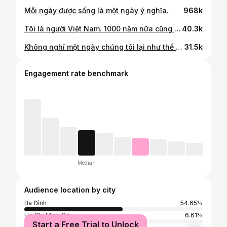
Mỗi ngày được sống là một ngày ý nghĩa.
968k
Tôi là người Việt Nam. 1000 năm nữa cũng vậy.
40.3k
Không nghĩ một ngày chúng tôi lại như thế này Hâhhaa
31.5k
Engagement rate benchmark
Median
Audience location by city
Ba Đình
54.65%
Ho Chi Minh City
6.61%
Start a Free Trial to Unlock