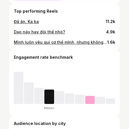
Top performing Reels
Đã ăn. Ka ka
11.2k
Dạo này hay đói thế nhò?
4.9k
Mình luôn yêu quí cơ thể mình, nhưng không phải lúc nào cũng vậy. Sự thật là, đợt sinh viên mình có thời gian 1-2 năm làm model, mình có đi học bài bản rồi mới hành nghề. Cũng có 1 số dấu ấn, cũng được mời dạy cho 1 clb người mẫu của trường cấp 3 ở Hà Nội. Nhưng tạng người mình khá “đậm” so với tiêu chuẩn người mẫu ở Việt Nam. Nếu so với tiêu chuẩn cân nặng của người bình thường, thì mình ok. Mình thấy mình khoẻ mạnh & hạnh phúc. Nhưng ngành người mẫu thì không thấy thế=)) và sau 1-2 năm trải nghiệm, mình coi người mẫu là 1 kỷ niệm đáng nhớ hồi sinh viên thôi. Và mình cũng nhận ra mình muốn theo đuổi sự nghiệp sáng tạo/thiết kế, và làm công việc được hiện cá tính bản thân nhiều hơn. Và quan trọng nhất là, càng lớn, mình càng yêu quý cái sự “đậm lên” của cơ thể mình. Thật may mắn vì hồi đó mình không nghe lời các agency khuyên mình gc. Ha ha. Nên là cứ lắng nghe cơ thể và lựa chọn những gì phù hợp với bạn nhất nhé.
1.6k
Engagement rate benchmark
Median
Audience location by city