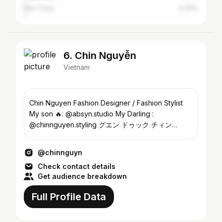
Nha Trang
0.99%
6. Chin Nguyễn
Vietnam
Chin Nguyen Fashion Designer / Fashion Stylist
My son 🔥: @absyn.studio My Darling :
@chinnguyen.styling グエン ドゥック チィン
Fashion Lover 🖤
@chinnguyn
Check contact details
Get audience breakdown
Full Profile Data