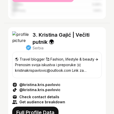
Croatia
5.99%
Germany
1.94%
3. Kristina Gajić | Večiti
putnik 🌍
Serbia
🌎 Travel blogger 🥰 Fashion, lifestyle & beauty ✈️
Prenosim svoja iskustva i preporuke ✉️
kristinakrispavlovic@outlook.com Link za
popuste! ⬇️
@kristina.kris.pavlovic
@kristina.kris.pavlovic
Check contact details
Get audience breakdown
Full Profile Data