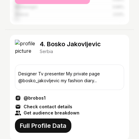
Montenegro
3.66%
Greece
2.53%
4. Bosko Jakovljevic
Serbia
Designer Tv presenter My private page
@bosko_jakovljevic my fashion diary...
@brobos1
Check contact details
Get audience breakdown
Full Profile Data