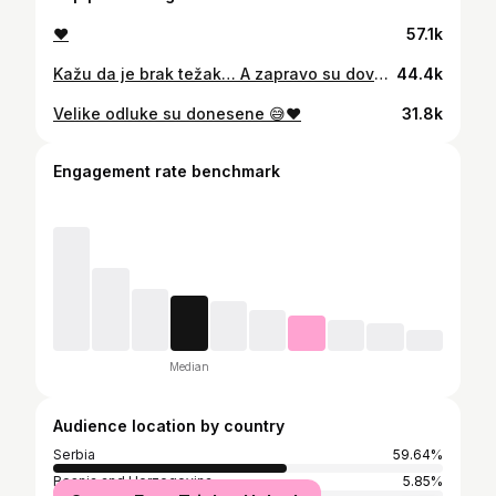
♥️
57.1k
Kažu da je brak težak… A zapravo su dovoljne male, spontane stvari da sve legne na svoje mesto. 🥹 Jedan izlet bez puno planiranja, usputne stanice, kafa u kolima i nešto ukusno „s nogu“. Ništa veliko, ali baš takvi trenuci najviše znače. Mi smo na @omv_serbia probali nove sandviče - beef truffle i mortadella & mozzarella, kao i nove kafe: rumena karamela latte i cimet-bundeva latte. Sve je preukusno 😍 Ako vam treba mali reset u danu, znate gde da svratite. ♥️
44.4k
Velike odluke su donesene 😅♥️
31.8k
Engagement rate benchmark
Median
Audience location by country
Serbia
59.64%
Bosnia and Herzegovina
5.85%