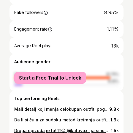
8.95%
Fake followers
1.11%
Engagement rate
13k
Average Reel plays
Audience gender
female
91.75%
Start a Free Trial to Unlock
male
8.25%
Top performing Reels
Mali detalj koji menja celokupan outfit, pogotovo ako ne izlazite iz crne boje, a želite!😍
9.8k
Da li si čula za sudoku metod kreiranja outfita? Jednostavno, brzo, praktično i bez previšeg kalkulisanja šta obući danas! Idealan način kreiranja outfita i za putovanje! Obavezno sačuvaj video i podeli ga sa drugaricom!😍
1.6k
Druga epizoda je tu!✌🏼😍 @katavux i ja smo osmislile serijal gde jedna drugoj dajemo svoje komade kako bi ih stilizovale na neki svoj način. Ne odgovara svaki komad svakom tipu građe i ova haljina je baš primer za to. Kako vam se dopada stilizacija?
1.5k