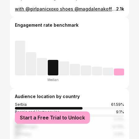
with @girlpanicxoxo shoes @magdalenakofficial photo @nebojsa_babic_photography
2.1k
Engagement rate benchmark
Median
Audience location by country
Serbia
61.59%
Bosnia and Herzegovina
9.1%
Start a Free Trial to Unlock
Croatia
7.71%
Montenegro
4.73%
Germany
2.13%