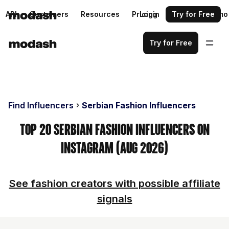
API
Customers
Resources
Pricing
Login
Request a demo
Try for Free
Try for Free
Find Influencers
Serbian Fashion Influencers
Top 20 Serbian Fashion Influencers on
Instagram (Aug 2026)
See fashion creators with possible affiliate
signals