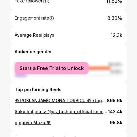
11.82%
Fake followers
8.39%
Engagement rate
12.3k
Average Reel plays
Audience gender
female
89.45%
Start a Free Trial to Unlock
male
10.55%
Top performing Reels
🎁 POKLANJAMO MONA TORBICU 🎁 •taguj 2 osobe u komentaru •zaprati @saraposhh i @knezevic_nevena Izvlačenje je sledeće nedelje. Šaljemo za sve gradove u Srbiji. Srećno drage žene 🤎
865.6k
Sako haljina iz @ps_fashion_official se može nositi na više načina. Možete kombinovati sa @ps_fashion_official pantalonama koje mogu biti od materijala kao rukavi ili od materijala kao sako. Ja sam se odlučila da uz sako uzmem rukave. 🫶🏼
142.4k
njegova Maza 🧡
95.8k