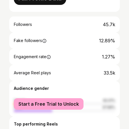
45.7k
Followers
12.89%
Fake followers
1.27%
Engagement rate
33.5k
Average Reel plays
Audience gender
female
62.01%
Start a Free Trial to Unlock
male
37.99%
Top performing Reels