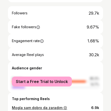
29.7k
Followers
9.67%
Fake followers
1.68%
Engagement rate
30.2k
Average Reel plays
Audience gender
female
85.3%
Start a Free Trial to Unlock
male
14.7%
Top performing Reels
Mogla sam dobro da zaradim 😔
6.9k