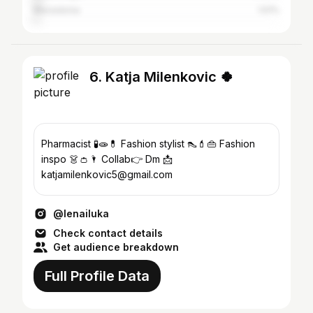
Macedonia
1.51%
6. Katja Milenkovic 🍀
Pharmacist 🧪🧫💊 Fashion stylist 👠💄👜 Fashion
inspo 👗👛🌂 Collab👉 Dm 📩
katjamilenkovic5@gmail.com
@lenailuka
Check contact details
Get audience breakdown
Full Profile Data