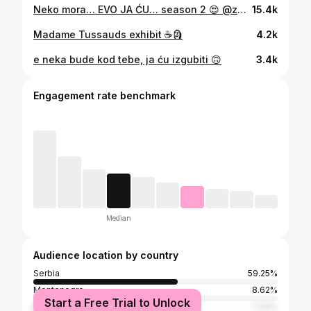
Neko mora… EVO JA ĆU… season 2 😍 @zadovoljnars x @lindexsrbija
15.4k
Madame Tussauds exhibit ☕️🗿
4.2k
e neka bude kod tebe, ja ću izgubiti 🙃
3.4k
Engagement rate benchmark
Median
Audience location by country
Serbia
59.25%
Montenegro
8.62%
Start a Free Trial to Unlock
Bosnia and Herzegovina
7.24%