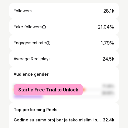
28.1k
Followers
21.04%
Fake followers
1.79%
Engagement rate
24.5k
Average Reel plays
Audience gender
female
71.35%
Start a Free Trial to Unlock
male
28.65%
Top performing Reels
Godine su samo broj bar ja tako mislim i samo nek se nizu,svaka ce doneti novo iskustvo i nova saznanja pa dobro mi dosle🎶🎶🎶 38 🎶🎶🎶🎂🍦🎉🍭🌸
32.4k