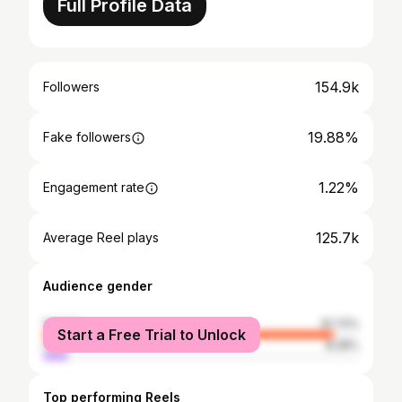
Full Profile Data
154.9k
Followers
19.88%
Fake followers
1.22%
Engagement rate
125.7k
Average Reel plays
Audience gender
female
91.72%
Start a Free Trial to Unlock
male
8.28%
Top performing Reels