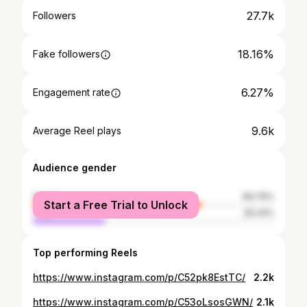
27.7k
Followers
18.16%
Fake followers
6.27%
Engagement rate
9.6k
Average Reel plays
Audience gender
female
69.76%
Start a Free Trial to Unlock
male
30.24%
Top performing Reels
https://www.instagram.com/p/C52pk8EstTC/
2.2k
https://www.instagram.com/p/C53oLsosGWN/
2.1k