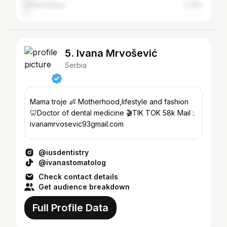
United States
2.26%
5. Ivana Mrvošević
Serbia
Mama troje 👶 Motherhood,lifestyle and fashion
🦷Doctor of dental medicine 🎬TIK TOK 58k Mail :
ivanamrvosevic93gmail.com
@iusdentistry
@ivanastomatolog
Check contact details
Get audience breakdown
Full Profile Data