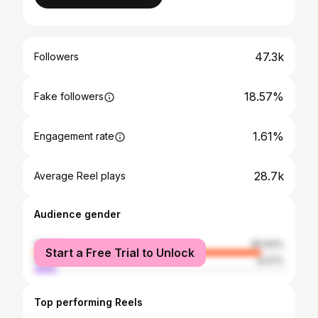
47.3k
Followers
18.57%
Fake followers
1.61%
Engagement rate
28.7k
Average Reel plays
Audience gender
female
90.93%
Start a Free Trial to Unlock
male
9.07%
Top performing Reels