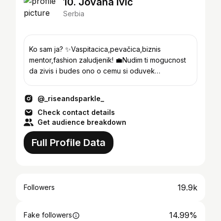
10. Jovana Ivić
Serbia
Ko sam ja? ✨Vaspitacica,pevačica,biznis
mentor,fashion zaludjenik! 💼Nudim ti mogucnost
da zivis i budes ono o cemu si oduvek
mastala.Popuni anketu👇
@_riseandsparkle_
Check contact details
Get audience breakdown
Full Profile Data
19.9k
Followers
14.99%
Fake followers