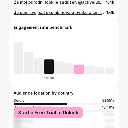
Za moj prirodni look je zaduzen @activeluxe_cosmetics_rs Sada imate akcijski set,poligodisnji tretman serum za ubrzani rast trepavica,kupovinom ovog seruma mozete dobiti jednu maskaru po vasem izboru i to potpuno besplatno a uz moj kod KATARINA15 ostvarite jos dodatnih 15% popusta cak i na snizene proizvode Iskoristite ove pogodnosti i obradujte sebe ili vama dragu osobu Neka vasa lepota zablista uz @activeluxe_cosmetics_rs proizvode
4.4k
Ja sam svoj sal ukombinovala ovako a smislila sam jos bezbroj nacina porucite i vi vas kod najbolje @slavkina_petljica 🖤👑🫶
1.6k
Engagement rate benchmark
Median
Audience location by country
Serbia
52.55%
Bosnia and Herzegovina
13.49%
Start a Free Trial to Unlock
Croatia
8.38%
Montenegro
7.27%
Germany
1.93%