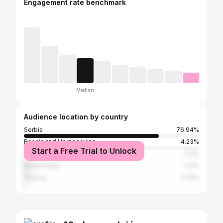
Engagement rate benchmark
Median
Audience location by country
Serbia
76.94%
Bosnia and Herzegovina
4.23%
Start a Free Trial to Unlock
Croatia
3.3%
Montenegro
3.3%
Greece
2.33%