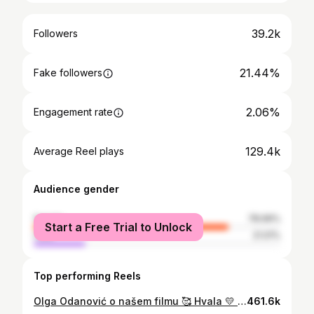
39.2k
Followers
21.44%
Fake followers
2.06%
Engagement rate
129.4k
Average Reel plays
Audience gender
female
78.99%
Start a Free Trial to Unlock
male
21.01%
Top performing Reels
Olga Odanović o našem filmu 🥰 Hvala 💛 ,,Za danas toliko'' je i dalje u bioskopima 🎬 Jer, lepše je u bioskopu 🍀 #zadanastoliko
461.6k