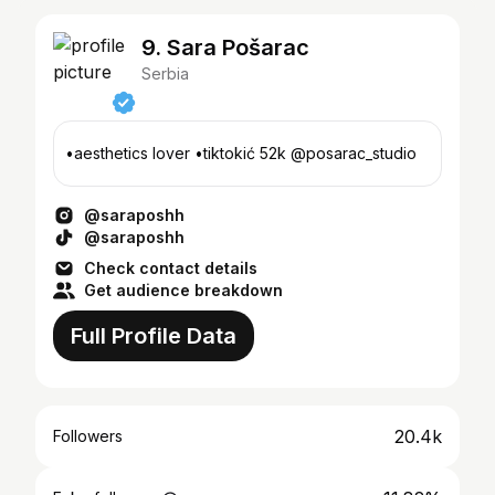
9. Sara Pošarac
Serbia
•aesthetics lover •tiktokić 52k @posarac_studio
@saraposhh
@saraposhh
Check contact details
Get audience breakdown
Full Profile Data
20.4k
Followers