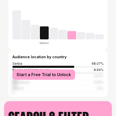
Median
Audience location by country
Serbia
68.07%
Bosnia and Herzegovina
8.94%
Start a Free Trial to Unlock
Montenegro
5.57%
Macedonia
4.93%
Greece
2.1%