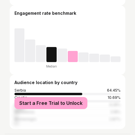
Engagement rate benchmark
Median
Audience location by country
Serbia
64.45%
Croatia
10.69%
Start a Free Trial to Unlock
Bosnia and Herzegovina
9.28%
Macedonia
3.18%
Montenegro
2.87%