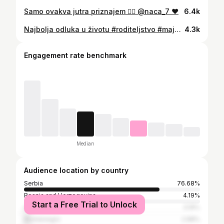
Samo ovakva jutra priznajem ☝🏻 @naca_7 ❤️
6.4k
Najbolja odluka u životu #roditeljstvo #majcinstvo #porodjaj
4.3k
Engagement rate benchmark
Median
Audience location by country
Serbia
76.68%
Bosnia and Herzegovina
4.19%
Start a Free Trial to Unlock
Croatia
3.19%
Montenegro
2.68%