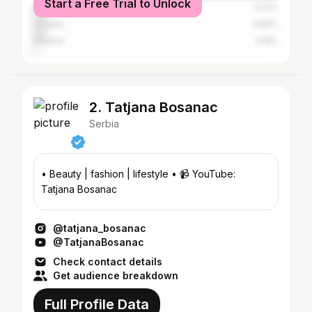
Start a Free Trial to Unlock
Montenegro
5.22%
Croatia
4.99%
Greece
2.19%
2. Tatjana Bosanac
Serbia
• Beauty | fashion | lifestyle • 📹 YouTube:
Tatjana Bosanac
@tatjana_bosanac
@TatjanaBosanac
Check contact details
Get audience breakdown
Full Profile Data