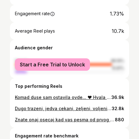
1.73%
Engagement rate
10.7k
Average Reel plays
Audience gender
female
89.19%
Start a Free Trial to Unlock
male
10.81%
Top performing Reels
Komad duse sam ostavila ovde... ❤️ Hvala mojim genijalnim momcima @stefanseethaler i @danyi___ na savrsenom aranzmanu i podrsci, a posebno hvala tebi @mrssladjanamandic na emociji, na vizuelnoj inspiraciji, na OVAKVOJ pesmi 🥹🙏 Jedva cekam da cujem vase impresije 🍀 Osluskujem ❤️ Ps. @dmakeupns POKIDALA SI ZENO! 🔥
36.9k
Dugo trazeni, jedva cekani, zeljeni, voljeni *** TEMU HAUL! *** Sve sto vas zanima pisite, pitajte, pokusacu da vam pomognem i resim nedoumice. Nisam vam ostavljala pojedinacne sifre i cene, jer je svegaaa previse- mozete uvek u aplikaciji pretrazivati po slikama- ali vam mogu reci da NIJEDAN komad koji vidite nije presao 11€. Cene takodje umeju da variraju u zavisnosti od velicina, boja, popularnosti pa nekada prosto treba biti mudar i pratiti kako se krecu i pecati akcije. Utisci? 🥰🤩 Ja sam ODUSEVLJENA!!! 🥳 #temu #temuhaul
32.8k
Znate onaj osecaj kad vas pesma od prvog slusanja najezi do kosti i svako sledece slusanje je sve intenzivniji i dublji i potpuniji dozivljaj?! 🙏 Ako sam uspela bar deo tog prejakog emotivnog dozivljaja da vam prenesem- najsrecnija sam na svetu! A tebi draga divna imenjakinjo @jovana___pajic cestitam OD SRCA OVAKO VELIKI! comeback, ovo nije pesma- ovo je CISTA LJUBAV!! ❤️ @baneopacic Pisite mi utiske 🙏🥹 Ps. I OF KORS zadnjih par sekudni- tipicna JOVANA ( JA Jovana, ne Pajic Jovana 🤭🙌🤩) #ludilomoje
880
Engagement rate benchmark