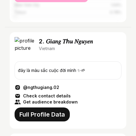
New York City
1.04%
Tokyo
0.78%
2. 𝐺𝑖𝑎𝑛𝑔 𝑇ℎ𝑢 𝑁𝑔𝑢𝑦𝑒𝑛
Vietnam
đây là màu sắc cuộc đời mình ✨🌱
@ngthugiang.02
Check contact details
Get audience breakdown
Full Profile Data