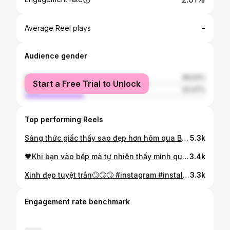
-
Average Reel plays
Audience gender
female
66.53%
Start a Free Trial to Unlock
male
33.47%
Top performing Reels
Sáng thức giấc thấy sao đẹp hơn hôm qua Bỗng dưng yêu đời up luôn 8 ảnh 1 post luôn😘😘😘 #instagram #instalike #instadaily
5.3k
🖤Khi bạn vào bếp mà tự nhiên thấy mình quá xinh đẹp #instagram #instadaily #instalike
3.4k
Xinh đẹp tuyệt trần🙄🙄🙄 #instagram #instalike #instadaily
3.3k
Engagement rate benchmark