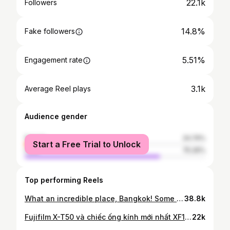
22.1k
Followers
14.8%
Fake followers
5.51%
Engagement rate
3.1k
Average Reel plays
Audience gender
female
24.74%
Start a Free Trial to Unlock
male
75.26%
Top performing Reels
What an incredible place, Bangkok! Some behind the scenes from the 3 day, APF street photography workshop held in Bangkok, 31st May - 2nd June 2024 Mentors @vineet_vohra @rohit_apf @rammynarula Special appearance @aikbengchia @chuvietha.stp 🙏 Heartfelt thanks to @chanokthorn_bone for capturing and making this incredible video. Thank you to the lovely participants for making this one special. #apfmagazine #apfworkshop #streetphotography #streetphotographer
38.8k
Fujifilm X-T50 và chiếc ống kính mới nhất XF16-50F2.8-4.8 của Fujifilm. Điểm thú vị của X-T50 là xuất hiện 1 vòng chỉnh Filter màu độc lập ngay trên thân máy. Thân máy thì thiết kế bo tròn nhiều hơn nên cầm cảm giác khá ổn. Còn mình thích chiếc ống kính mới nhất vì nó nhỏ gọn, và zoom trong đỡ cồng kềnh thụt thò. Lens này chắc chắn thay thế ổn áp cho chiếc 18-55 đời cũ. Tiếc một cái chắc là giá sẽ cao. #Chuvietha #FujifilmXT50 #XF1650
22k