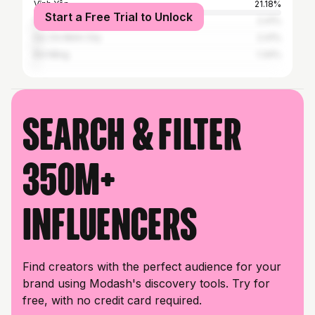
Vĩnh Yên
21.18%
Start a Free Trial to Unlock
Seoul
2.41%
Ho Chi Minh City
2.41%
Đà Nẵng
1.34%
Search & filter
350M+
influencers
Find creators with the perfect audience for your
brand using Modash's discovery tools. Try for
free, with no credit card required.