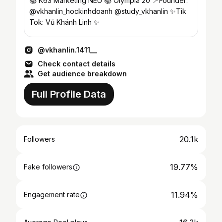
📚 K63 Marketing NEU 📚 Olympia 20 📍Founder:
@vkhanlin_hockinhdoanh @study_vkhanlin ✨Tik
Tok: Vũ Khánh Linh ✨
@vkhanlin.1411__
Check contact details
Get audience breakdown
Full Profile Data
20.1k
Followers
19.77%
Fake followers
11.94%
Engagement rate