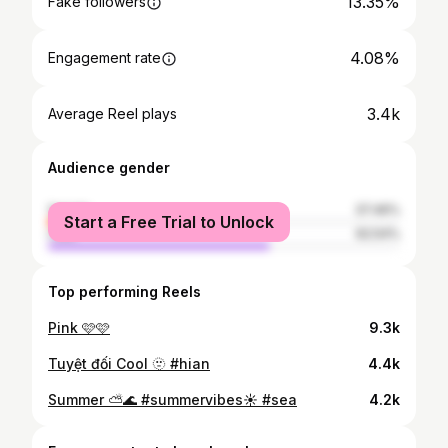
13.35%
Fake followers
4.08%
Engagement rate
3.4k
Average Reel plays
Audience gender
female
37.46%
Start a Free Trial to Unlock
male
62.54%
Top performing Reels
Pink 🩷🩷
9.3k
Tuyệt đối Cool 🫥 #hian
4.4k
Summer ⛅️🌊 #summervibes☀️ #sea
4.2k