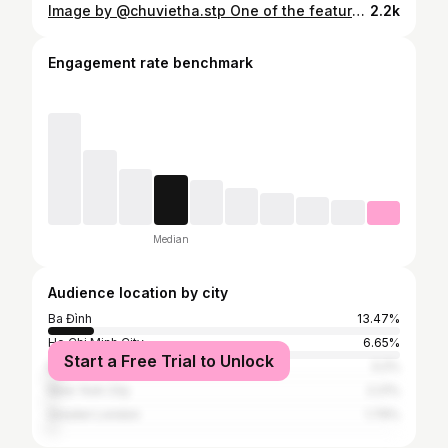
Image by @chuvietha.stp One of the featured artists today from our tag #bnw_demand Thank you for following and tagging your best images and videos to us Chosen by @sombra_y_luz ••••••••••••••••••••••••••••••••••••••••••••••••••••••••••••••• For other great shots visit @bnw_of_our_world
2.2k
Engagement rate benchmark
Median
Audience location by city
Ba Đình
13.47%
Ho Chi Minh City
6.65%
Start a Free Trial to Unlock
Bangkok
3.2%
New York City
2.21%
Greater London
1.79%