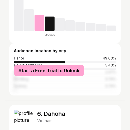
Median
Audience location by city
Hanoi
49.63%
Ho Chi Minh City
5.43%
Start a Free Trial to Unlock
Hai Duong
2.47%
Đà Nẵng
0.74%
Sydney
0.74%
6. Dahoha
Vietnam