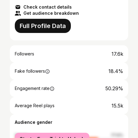
Check contact details
Get audience breakdown
Full Profile Data
17.6k
Followers
18.4%
Fake followers
50.29%
Engagement rate
15.5k
Average Reel plays
Audience gender
female
77.12%