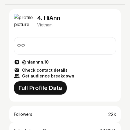
4. HiAnn
Vietnam
🤍🤍
@hiannnn.10
Check contact details
Get audience breakdown
Full Profile Data
22k
Followers