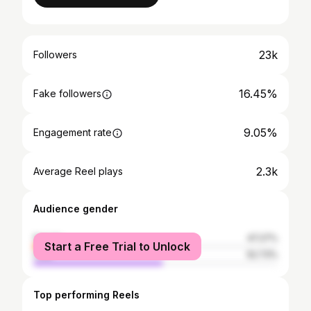
23k
Followers
16.45%
Fake followers
9.05%
Engagement rate
2.3k
Average Reel plays
Audience gender
female
47.27%
Start a Free Trial to Unlock
male
52.73%
Top performing Reels