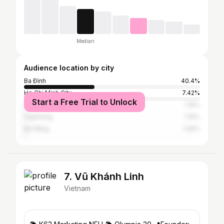
Median
Audience location by city
Ba Đình
40.4%
Ho Chi Minh City
7.42%
Start a Free Trial to Unlock
Seoul
1.19%
Haiphong
1.19%
Đà Nẵng
1.06%
7. Vũ Khánh Linh
Vietnam