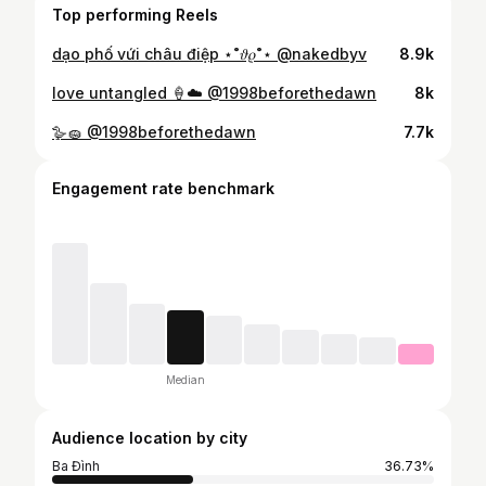
Top performing Reels
dạo phố vứi châu điệp ⋆˚𝜗𝜚˚⋆ @nakedbyv
8.9k
love untangled 🍦☁️ @1998beforethedawn
8k
🪿🧽 @1998beforethedawn
7.7k
Engagement rate benchmark
Median
Audience location by city
Ba Đình
36.73%