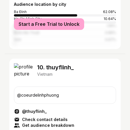
Audience location by city
Ba Đình
62.08%
Ho Chi Minh City
10.64%
Start a Free Trial to Unlock
Đà Nẵng
1.55%
Buôn Ma Thuột
0.89%
Vinh
0.67%
10. thuyflinh_
Vietnam
@coeurdelinhphuong
@thuyflinh_
Check contact details
Get audience breakdown