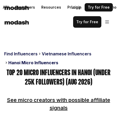
API
Customers
Resources
Pricing
Login
Request a demo
Try for Free
Try for Free
Find Influencers
Vietnamese Influencers
Hanoi Micro Influencers
Top 20 Micro Influencers in Hanoi (Under
25k Followers) (Aug 2026)
See micro creators with possible affiliate
signals