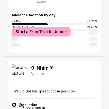
Median
Audience location by city
Ba Đình
42.22%
Ho Chi Minh City
13.43%
Start a Free Trial to Unlock
Lai Châu
3.62%
Seoul
1.49%
Tokyo
1.28%
9. Nhím ®️
Vietnam
Mr Big Dreams goiladuccc@gmail.com
@goiladuc
Other socials