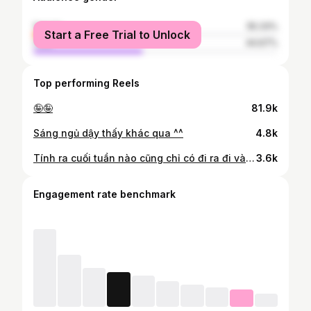
female
55.33%
Start a Free Trial to Unlock
male
44.67%
Top performing Reels
🤪🤪
81.9k
Sáng ngủ dậy thấy khác qua ^^
4.8k
Tính ra cuối tuần nào cũng chỉ có đi ra đi vào ở quanh nhà, tập cũng ở nhà luôn đó 🙃
3.6k
Engagement rate benchmark