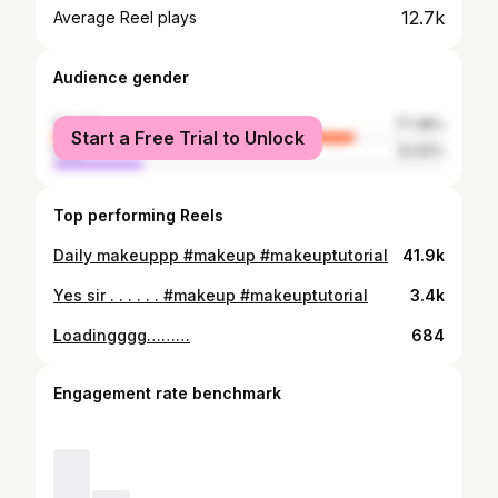
12.7k
Average Reel plays
Audience gender
female
77.38%
Start a Free Trial to Unlock
male
22.62%
Top performing Reels
Daily makeuppp #makeup #makeuptutorial
41.9k
Yes sir . . . . . . #makeup #makeuptutorial
3.4k
Loadingggg………
684
Engagement rate benchmark