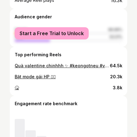
16.3k
Average Reel plays
Audience gender
female
66.99%
Start a Free Trial to Unlock
male
33.01%
Top performing Reels
Quà valentine chinhhh ✨ #keongotneu #valentines
64.5k
Bật mode gái HP 🙂‍↕️
20.3k
🤒
3.8k
Engagement rate benchmark