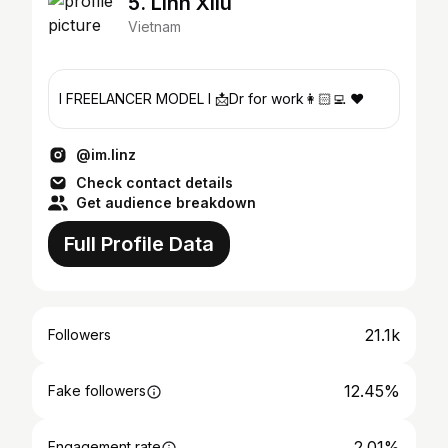
5. Linh Xiiu
Vietnam
l FREELANCER MODEL l 📩Dr for work👩🏻‍💻 ❤️
@im.linz
Check contact details
Get audience breakdown
Full Profile Data
21.1k
Followers
12.45%
Fake followers
2.01%
Engagement rate