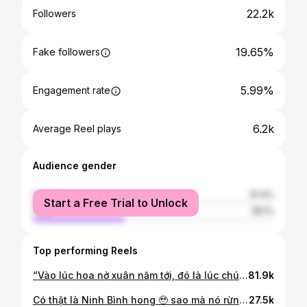
22.2k
Followers
19.65%
Fake followers
5.99%
Engagement rate
6.2k
Average Reel plays
Audience gender
female
61.9%
Start a Free Trial to Unlock
male
38.1%
Top performing Reels
“Vào lúc hoa nở xuân năm tới, đó là lúc chúng ta gặp lại nhau…” 📍Mù Cang Chải - mùa hoa đẹp nhất mình từng thấy 🍃
81.9k
Có thật là Ninh Bình hong 🥹 sao mà nó rừng thông, nó mát mẻ, đẹp như tranh zạy tròiii 📍Đồi thông Hồ Đồng Chương - Ninh Bình
27.5k