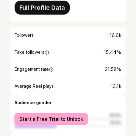
Full Profile Data
16.6k
Followers
15.44%
Fake followers
21.58%
Engagement rate
13.1k
Average Reel plays
Audience gender
female
60.6%
Start a Free Trial to Unlock
male
39.4%