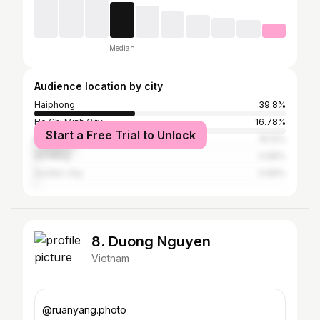
Median
Audience location by city
Haiphong
39.8%
Ho Chi Minh City
16.78%
Start a Free Trial to Unlock
Ba Đình
16.12%
Đà Nẵng
0.99%
Sa Đéc City
0.66%
8. Duong Nguyen
Vietnam
@ruanyang.photo