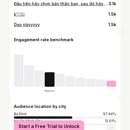
Đầu tiên hãy chọn bản thân bạn, sau đó hãy chọn người chọn bạn.
3.1k
🕯️🤍🙂‍↔️
1.5k
Dạo nàyyyyy
1.5k
Engagement rate benchmark
Median
Audience location by city
Ba Đình
57.44%
Ho Chi Minh City
12.01%
Start a Free Trial to Unlock
Đà Nẵng
1.04%