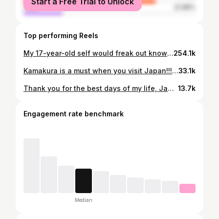
Start a Free Trial to Unlock
male
22.88%
Top performing Reels
My 17-year-old self would freak out knowing l’d one day solo travel to Japan ~~ Forever grateful for the life I once prayed for. And I’m not just talking about the money or the countries I get to visit (though those too), but mostly about being able to financially support my mom, have the time to explore the world, spend time with people I love, and take care of myself. Japan wasn’t an easy trip. There were exhausting days, moments of loneliness, and very real empty spaces, but all of it was part of the journey. And I’m grateful for every bit of it, because without those moments, I wouldn’t have experienced Japan in such a personal way If I can do it, so can you. #solotravel #japan #explore #fyp #travel
254.1k
Kamakura is a must when you visit Japan!!! #travel #fyp #explore #nature #japan
33.1k
Thank you for the best days of my life, Japan!!
13.7k
Engagement rate benchmark
Median