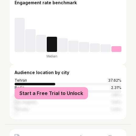
Engagement rate benchmark
Median
Audience location by city
Tehran
37.62%
Berlin
2.31%
Start a Free Trial to Unlock
Isfahan
1.65%
Los Angeles
1.54%
Toronto
1.43%