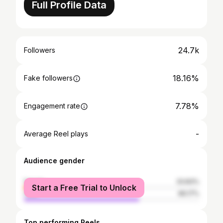
Full Profile Data
24.7k
Followers
18.16%
Fake followers
7.78%
Engagement rate
-
Average Reel plays
Audience gender
female
33.83%
Start a Free Trial to Unlock
male
66.17%
Top performing Reels