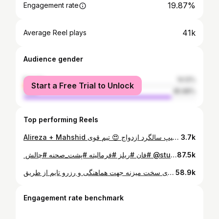
19.87%
Engagement rate
41k
Average Reel plays
Audience gender
female
14.12%
Start a Free Trial to Unlock
male
85.88%
Top performing Reels
Alireza + Mahshid چقدر خوبه که از این کلیپ ها درست میکنی بعد از ۱۰ سال ازدواج کلیپ سالگرد ازدواج 😍 تیم قوی @photo_hunter76 @mhdie_khaniii #عروسی #کلیپ_عروسی #کلیپ_سالگرد_ازدواج #سالگردازدواجمون_مبارک #سالگردازدواجمون
3.7k
⁨ ⁨ وقتی عروس نتونه اجرا کنه خودمون دست به کار میشیم 🤣 فرمالیته با ما فقط برای فیلمبرداری نیست کلی لحظات فان رو تجربه میکنی و به عنوان یک روز به یاد ماندنی میشه براتون خروجی کار هم که حضوری تشریف بیارید دفتر جهت هماهنگی و رزرو از طریق : ‪‪@studio_hunter76‬‬ Tel:09391123033 #فان #ریلز #فرمالیته #پشت_صحنه #چالش⁩⁩
87.5k
وقتی سناریو رو از فیلمبردار میخوای دست به کارای سخت میزنه جهت هماهنگی و رزرو تایم از طریق : Tel:09391123033 @studio_hunter76 #بک_استیج #پوشاک #ریلز #وایت_روم #فیلمبردار
58.9k
Engagement rate benchmark