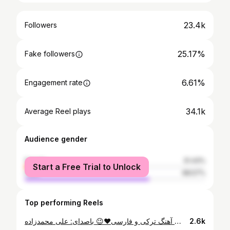
23.4k
Followers
25.17%
Fake followers
6.61%
Engagement rate
34.1k
Average Reel plays
Audience gender
female
31.43%
Start a Free Trial to Unlock
male
68.57%
Top performing Reels
اینم میکس آهنگ ترکی و فارسی❤️😉 باصدای: علی محمدزاده @alimmzadeh.music تقدیم به شما عزیزای دلم❤️⭐❤️ 🤍😉لایک،سیو و اد استوری فراموش نشه🤍😉 عزیزای دلم، حتما این ویدئو رو بفرستید برای دوستانتون و زیر این پست هم تگشون کنید💖 ❤️خوندنش با من، حمایت و اشتراک گذاریش با شما❤️ بترکونید این پست رو💣💣 ✅فایل صوتی این کار رو میتونید از کانال تلگرام بنده دانلود کنید(لینک بیو)✅ آهنگ قسمت ترکی از استاد عزیزم ❤️💎 @afshinazarii ❤️💎 آهنگ قسمت فارسی از شادمهر جانِ عقیلی ❤️🥇 @realshadmehr ❤️🥇 میکس و مستر: ❤️⭐ @qpasandb ❤️⭐ #اینستاگرام#عشق#اکسپلور#افشین_آذری#شادمهرعقیلی#بارون#عاشقانه#آهنگ#ترک#ترکی#آذربایجان#تبریز#ارومیه
2.6k