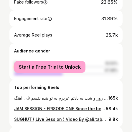
23.65%
Fake followers
31.89%
Engagement rate
35.7k
Average Reel plays
Audience gender
female
52.52%
Start a Free Trial to Unlock
male
47.48%
Top performing Reels
روز و شب به یادتم عزیزم به تو بنده نفسم 🌙 . آهنگ the last waltz از کینگ‌رام ✨ @kingraam Producer: @mehrdadmcy @ashh__nm Mix & Master: @mehrdadmcy . امیدواریم که دوسش داشته باشید و آهنگ رو میتونید توی ساوند کلاود و تلگرام گوش بدید 🤍✨
165k
JAM SESSION - EPISODE ONE Since the beginning of this year, I had this idea to do an improvisation that not only looks cool but also pays special attention to sound quality. I’m really happy that with the help of all my good friends, WE MADE IT HAPPEN With all the small and big challenges, the result turned out great for a start. I hope you like it and stay tuned for our upcoming episodes… Special thanks to @ioskar7 for being part of this project. از اول امسال ایده‌ی اجرا کردن یک بداهه نوازی داشتم که علاوه بر جذابیت تصویری، توجه ویژه‌ای به کیفیت ضبط صدا هم داشته باشه. خیلی خوشحالم که با کمک تمامی دوستای خوبم این اتفاق افتاد و برای شروع با تمامی چلنج های کوچیک و بزرگش، خروجی کار عالی شد. امیدوارم دوست داشته‌باشید و منتظر اپیزود‌های بعدیمون باشید. #music #musicimprovisation #jamming #jamsession
58.4k
SUGHUT ( Live Session ) Video By @ali.tabeie
9.8k