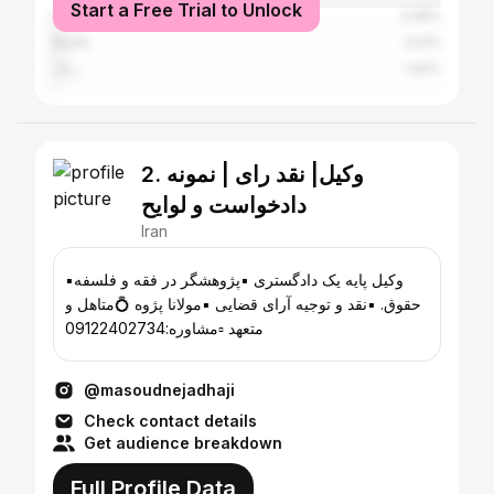
Start a Free Trial to Unlock
Istanbul
2.09%
Rasht
2.01%
دراک
1.42%
2. وکیل| نقد رای | نمونه
دادخواست و لوایح
Iran
▪️وکیل پایه یک دادگستری ▪️پژوهشگر در فقه و فلسفه
حقوق. ▪️نقد و توجیه آرای قضایی ▪️مولانا پژوه 💍متاهل و
متعهد ▫️مشاوره:09122402734
@masoudnejadhaji
Check contact details
Get audience breakdown
Full Profile Data