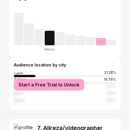
Median
Audience location by city
بجنورد
21.28%
Tehran
19.76%
Start a Free Trial to Unlock
Qom
0.61%
Rasht
0.61%
Tabriz
0.61%
7. Alireza/videographer