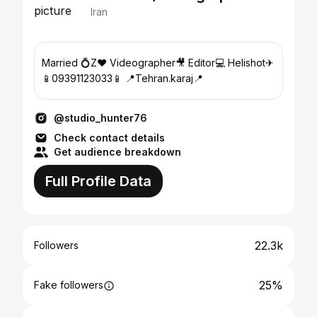
Iran
Married 💍Z❤ Videographer🎥 Editor💻 Helishot✈
📱09391123033📱 📍Tehran.karaj📍
@studio_hunter76
Check contact details
Get audience breakdown
Full Profile Data
22.3k
Followers
25%
Fake followers