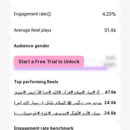
4.23%
Engagement rate
51.4k
Average Reel plays
Audience gender
female
8.14%
Start a Free Trial to Unlock
male
91.86%
Top performing Reels
جمعیتوووووووووووووو 😯 اقامه نماز جماعت مغرب در عروسی ترکمن صحرا با صدای دلنشین استاد حاج ستار آخوند قولی که فضا رو خیلی معنوی میکنه اینجا یکی از عروسی های کمش دپس ✌️ #نماز #صلاه #قرآن #الله #خدا #آرامش #عشق
47.9k
مدینه یچیز دیگس 😭 السلام علیک یا رسول الله (ص)
24.9k
پس از طی ۲۳۰۰ کیلیومتر ، کمک های شما عزیزان رو با بچه های گروه رسوندیم دست خود مردم سیل زده در سیستان و بلوچستان در ادامه با ما همراه باشین سفر خیلی سختی هستش ولی عشق خدمت به همنوع باشه وقتی حرف این باشه که لیاقت اینو داشتیم تا بعنوان نماینده ملت قهرمان ترکمن برای جبران محبت اون عزیزان در میدان باشیم ، تموم سختیا برامون آسون میشه #کمک #خیریه #ایران #جامعه #اتحاد #رمز #موفقیت #سیستان_بلوچستان #سیل #فوری #اورژانسی #جنوب #شمال #ترکمن #ترکمنصحرا #چابهار #علما #شیعه #سنی #وحدت #انسان #آدم #آهنگ #موسیقی #بلوچ #بلوچستان_زیبا
24.8k
Engagement rate benchmark