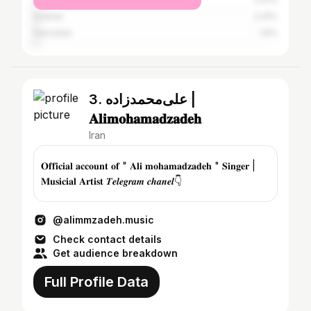
Isfahan
2.41%
Hamadan
1.6%
3. علی‌محمدزاده |
𝐀𝐥𝐢𝐦𝐨𝐡𝐚𝐦𝐚𝐝𝐳𝐚𝐝𝐞𝐡
Iran
𝐎𝐟𝐟𝐢𝐜𝐢𝐚𝐥 𝐚𝐜𝐜𝐨𝐮𝐧𝐭 𝐨𝐟 " 𝐀𝐥𝐢 𝐦𝐨𝐡𝐚𝐦𝐚𝐝𝐳𝐚𝐝𝐞𝐡 " 𝐒𝐢𝐧𝐠𝐞𝐫 |
𝐌𝐮𝐬𝐢𝐜𝐢𝐚𝐥 𝐀𝐫𝐭𝐢𝐬𝐭 𝑻𝒆𝒍𝒆𝒈𝒓𝒂𝒎 𝒄𝒉𝒂𝒏𝒆𝒍👇
@alimmzadeh.music
Check contact details
Get audience breakdown
Full Profile Data