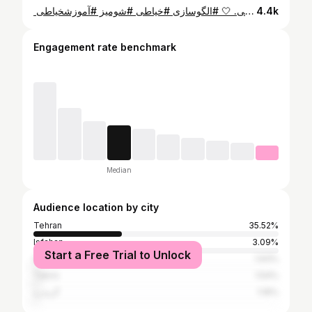
️ اطلاعات این درس: ▫️ پارچه مناسب: لینن، لینن ویسکوز، کرپ لینن و پارچه‌های خنک با ایستایی متوسط ▫️ متراژ مورد نیاز: ۱/۷۰ تا ۲ متر (با عرض ۱۵۰ سانتی‌متر) ▫️ مدل: مانتوی آزاد با آستین سرخود ▫️ مناسب برای دوخت روزمره و استایل‌های مینیمال این درس رو ذخیره کن تا موقع خرید پارچه و برش، همه اطلاعات لازم رو یکجا داشته باشی. 🤍 #الگوسازی #خیاطی #شومیز #آموزشخیاطی
4.4k
Engagement rate benchmark
Median
Audience location by city
Tehran
35.52%
Isfahan
3.09%
Start a Free Trial to Unlock
Shiraz
1.93%
Tabriz
1.54%
گرمدره
1.16%