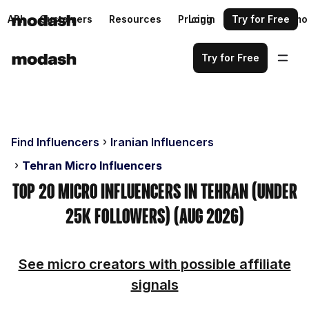
API
Customers
Resources
Pricing
Login
Request a demo
Try for Free
Try for Free
Find Influencers
Iranian Influencers
Tehran Micro Influencers
Top 20 Micro Influencers in Tehran (Under
25k Followers) (Aug 2026)
See micro creators with possible affiliate
signals