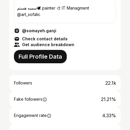
سمیه هستم🕊 painter 🎨 IT Managment
@art_sofalic
@somayeh.ganji
Check contact details
Get audience breakdown
Full Profile Data
22.1k
Followers
21.21%
Fake followers
4.33%
Engagement rate