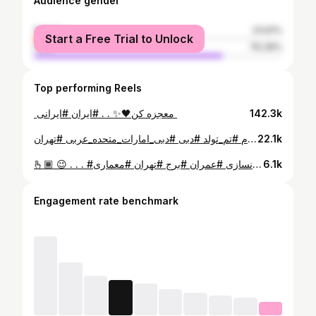
Audience gender
female
23.61%
Start a Free Trial to Unlock
male
76.39%
Top performing Reels
142.3k
⁨ مظلوم دو عالم🥹 ته تغاری بهار . . . . #خردادماهی #خُرداد #خردادیها #خردادماهیها❤ #خُردادیَم #بهاري #دبی_گردی #دختر_ایرانی #تولدم #تم_تولد #دبی #دبی_امارات_متحده_عربی #تهران⁩
22.1k
🫰🏾 😉 . . . #ساختمانسازی #عمران #برج #تهران #معماری
6.1k
Engagement rate benchmark