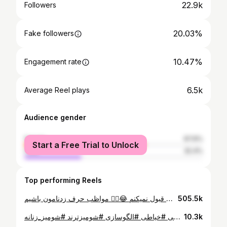
22.9k
Followers
20.03%
Fake followers
10.47%
Engagement rate
6.5k
Average Reel plays
Audience gender
female
67.6%
Start a Free Trial to Unlock
male
32.4%
Top performing Reels
یادمه اوایل که رفته بودم کلاس یکی بهم گفت ( ای بابا حالا پارچه بهت بدیم که خراب کنی؟ مگه پول از سر راه اوردم؟) 😒 حالا الان بنده خدا حسابی دنبالمه که براش لباس بدوزم و من قبول نمیکنم 😂✋🏻 مواظب حرف زدنامون باشیم 🫶🏻 خلاصه که هر چه تبر زدن مرا ،زخم نشد جوانه شد 🌿 _پیراهن جنس ابروبادی ،یقه فرنچ♥️خنک جون میده برای تابستون🤌🏻 #ریلز_اینستاگرام #خیاطی#خیاط #لباس #پیراهن #تابستانه #تهران #زنانه
505.5k
⁨ اگر دنبال یک مدل شیک، خاص و کاملاً ترند هستید، این مدل انتخاب فوق‌العاده‌ایه. در این آموزش یاد می‌گیریم چطور با استفاده از پیلی‌های اندامی در جلو و بندینگ پشت، یک فرم ساعت‌شنی زیبا روی لباس ایجاد کنیم؛ بدون نیاز به برش‌های پیچیده. : ▫️ کرپ باربی ▫️ کرپ مازراتی ▫️ کرپ فلورانس ▫️ لینن نرم ایستادار ▫️ فاستونی سبک 📏 متراژ پارچه: برای سایز ۳۶ تا ۴۴: حدود ۲ تا ۲/۳۰ متر پارچه با عرض ۱۵۰ سانتی‌متر برای سایزهای بزرگ‌تر: حدود ۲/۵۰ متر پارچه #آموزش_خیاطی #خیاطی #الگوسازی #شومیزترند #شومیز_زنانه⁩
10.3k