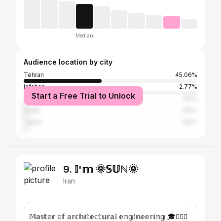
Median
Audience location by city
Tehran
45.06%
Isfahan
2.77%
Start a Free Trial to Unlock
دراک
1.91%
Rasht
1.91%
Tabriz
1.91%
9. 𝕀'𝕞 🌞𝕊𝕌ℕ🌞
Iran
𝕄𝕒𝕤𝕥𝕖𝕣 𝕠𝕗 𝕒𝕣𝕔𝕙𝕚𝕥𝕖𝕔𝕥𝕦𝕣𝕒𝕝 𝕖𝕟𝕘𝕚𝕟𝕖𝕖𝕣𝕚𝕟𝕘 🎓👷🏼‍♀️