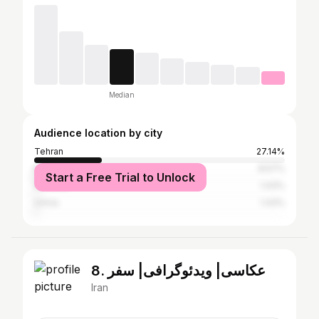
Median
Audience location by city
Tehran
27.14%
Karaj
8.57%
Start a Free Trial to Unlock
Zahedan
1.43%
Urmia
1.43%
8. عکاسی| ویدئوگرافی| سفر
Iran