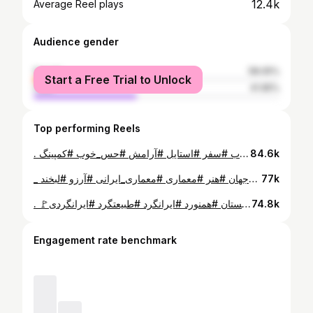
12.4k
Average Reel plays
Audience gender
female
58.05%
Start a Free Trial to Unlock
male
41.95%
Top performing Reels
. ولاگ کمپ جنگلی🏕 📝 کپشن با شما، اینبار تو بنویس 💚 --------------------------------------------------------- #ایران #ایرانگردی #ایرانگرد #طبیعت #آبشار #طبیعتگردی #طبیعتگرد #جنگل #جنگلنوردی #رودخانه #شمال #گیلان #مازندران #شمالگردی #سبز #کوله_گردی #توریستی #گردشگری #کمپ #کمپ_جنگلی #آشپزی #آشپزی_در_طبیعت #آب_بازی #کتاب #سفر #استایل #آرامش #حس_خوب #کمپینگ
84.6k
_ هر کدام از ما، از اندوهی کُنجی خزیده... _ هر کدام به دنبال شفائی و علاجی و درمانی... _ هر کدام رنجی به دامان و _ فقدان لبخندی و مهری و آغوشی بر دل... _ چرا نجاتِ هم نمی شویم؟ شفای هم؟ _ و گریزگاهی برای رنج های هم؟ _ با کلامی و لبخندی و آغوشی و مهربانیِ کوچکی حتی؟ _ ما اگر برای درمان هم قدمی برداریم _ اگر کمی بیشتر گوشِ شنوای هم باشیم _ و پناهِ خستگی های ناگزیر _خیلی چیزها درست می شود✨️ ............................................................................................ #سفر #اصفهان #اصفهانگردی #ایران #ایرانگردی #ایرانگرد #گرشگری #مسجد_شاه #نقش_جهان #هنر #معماری #معماری_ایرانی #آرزو #لبخند
77k
. 🚩صعود به بام ایران زمین 🚩قله دماوند _ ۵۶۱۰ متر 🚩مورخ ۱۴۰۲/۰۵/۲۱ 🏔قسم به دماوند، مظهر پایداری و استواری، نماد ملی ایران که درس استقامت به من آموخت 🏔مرا عهدی بود عاشقانه تا رسیدن و اشک شوق ریختن بین آسمان و زمین 🏔شجاعانه ایستادن، و تسلیم محدودیت های جهان نشدن و در نهایت در آغوش گرفتن دستاوردهایم 🏔من هدف داشتن و جنگیدن و به دست آوردن را دوست دارم 🏔من عاشقانه ایرانم را دوست دارم و بالاخره بر بلندترین نقطه از آن ایستادم و نفس کشیدم 🏔و فقط من می دانم چه رنج و خستگی ها و خطراتی امروز از سر گذرانده ام، و تو چه می دانی برای اینکه امروز بتوانم بخندم چند بار گریسته ام .............................................................. #ایران #مازندران #قله #دماوند #دماوند🗻 #دماوند_را_باید_دید #بام_ایران #بلندترین_قله_ایران #قله_دماوند #قله_دماوند_ایران #بارگاه_سوم_دماوند #کوهستان_برفی #گوسفندسرا #پناهگاه #عشق #کوه #کمپ_کوهنوردی #کوه_نورد #کوهنوردی #طبیعت #کوهنورد #کوهپیمایی #ارتفاعات #صعود #کوه_نوردی #کوهستان #همنورد #ایرانگرد #طبیعتگرد #ایرانگردی
74.8k
Engagement rate benchmark