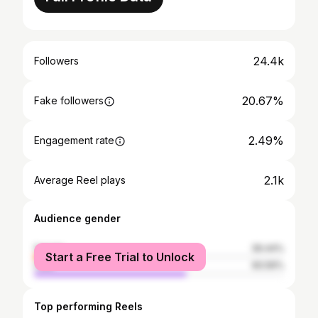
24.4k
Followers
20.67%
Fake followers
2.49%
Engagement rate
2.1k
Average Reel plays
Audience gender
female
39.44%
Start a Free Trial to Unlock
male
60.56%
Top performing Reels