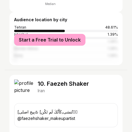
Median
Audience location by city
Tehran
48.61%
Istanbul
1.39%
Start a Free Trial to Unlock
Dubai
1.39%
Bandar Abbas
1.39%
Karaj
1.39%
10. Faezeh Shaker
Iran
[تُنسَى٫كَأَنَّكَ لَم تَكُن] ♨️پیج اصلی👇🏼
@faezehshaker_makeupartist