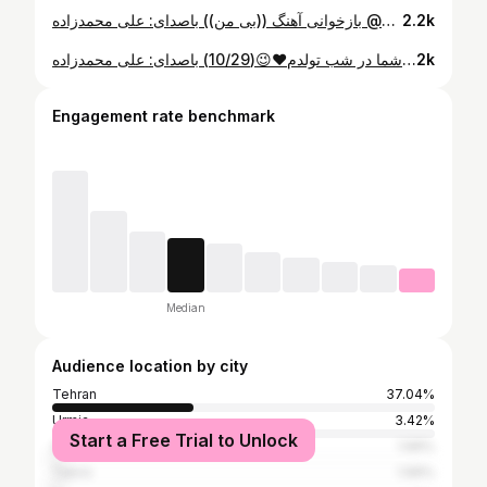
بازخوانی آهنگ ((بی من)) باصدای: علی محمدزاده @alimmzadeh.music تقدیم به شما عزیزای دل❤️⭐❤️ 🤍😉لایک،سیو و اد استوری فراموش نشه🤍😉 💖💖عزیزای دلم، حتما این ویدیو رو بفرستید برای دوستانتون یا هم زیر این پست تگشون کنید💖💖 ❤️خوندنش با من، حمایت و اشتراک گذاریش با شما❤️ بترکونید این پست رو💣💣 ✅فایل صوتی این کار رو میتونید از کانال تلگرام بنده دانلود کنید(لینک بیو)✅ @erfuntah ❤️💎 میکس و مستر: ❤️💎@qpasandb ❤️💎 ادیت ویدیو: ❤️⭐@mahsa.khosravani_ ❤️⭐ #عرفان_طهماسبی #اکسپلور #دلی #اینستاگرام #ترند#عاشقانه #آهنگ #عشق #تنهایی #پاییز #غمگین#کنسرت
2.2k
بازخوانی آهنگ ((مرور)) هدیه ی من به شما در شب تولدم❤️😉(10/29) باصدای: علی محمدزاده @alimmzadeh.music تقدیم با عشق❤️❤️ 🤍😉لایک،سیو و اد استوری فراموش نشه🤍😉 عزیزای دلم، حتما این ویدئو رو برای دوستانتون بفرستید و زیر این پست هم تگشون کنید💖 ❤️خوندنش با من، حمایت و اشتراک گذاریش با شما❤️ بترکونید این پست رو💣💣 فایل صوتی این کار رو میتونید از کانال تلگرام بنده دانلود کنید(لینک بیو)✅ آهنگ اصلی از: ❤️ @ihaamim ❤️ میکس و مستر: ❤️⭐ @qpasandb ❤️⭐ ادیت ویدئو: ❤️💎 @mahsa.khosravani_ ❤️💎 #آهنگ#اینستاگرام#دلی#قلب#عشق#اکسپلور#حامیم#مرور#استدیو#دلتنگی#دلی
2k
Engagement rate benchmark
Median
Audience location by city
Tehran
37.04%
Urmia
3.42%
Start a Free Trial to Unlock
Ahvaz
1.99%
Tabriz
1.99%