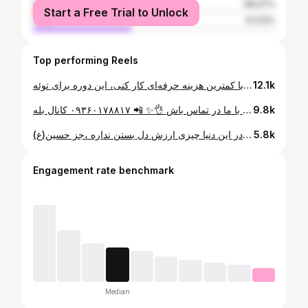
female
58.97%
Start a Free Trial to Unlock
male
41.03%
Top performing Reels
تمام تکنیک‌های این پوست و مژه‌گذاری رودر کلاس‌های آپدیت یاد می‌گیری✨ اگر می‌خوای با جدیدترین متدهای میکاپ، با کمترین هزینه حرفه‌ای کار کنی، این دوره برای توئه. 🫵🏼🤍 برای مشاوره یا ثبت‌نام، با من تماس بگیر یا کلمه «آپدیت» رو دایرکت کن. 📲 ۰۹۳۶۰۱۷۸۸۱۷ @faezehshaker_makeupartist ❤️ ظرفیت محدوده؛ قبل از تکمیل ظرفیت ثبت‌نامت رو انجام بده. #فائزه_شاکر #faezehshaker #میکاپ #آموزش_میکاپ #آموزش
12.1k
اگر دوست داری بدونی برای طراحی این ابرو از چه متریالی استفاده کردم، کلمه «ابرو» رو کامنت کن 😉❤️ برای شرکت در کلاس‌های آموزشی من، جایی که تمام نکات ریز تا درشت طراحی ابرو و میکاپ رو کامل یاد می‌گیری، با قیمت استثنایی با ما در تماس باش 👌✨ 📲 ۰۹۳۶۰۱۷۸۸۱۷ کانال بله👇🏼 ble.ir/join/6GD1r1dBi4 #میکاپ #آموزش #طراحی_ابرو #makeup #فائزه_شا
9.8k
⁨ برو دورهایت را بزن ولی در این دنيا چيزى ارزش دل بستن نداره ،جز حسين(ع)⁩
5.8k
Engagement rate benchmark
Median