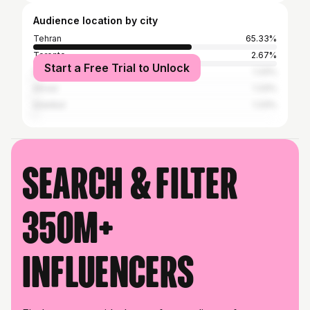
Audience location by city
Tehran
65.33%
Toronto
2.67%
Start a Free Trial to Unlock
Saint Petersburg
1.33%
Ahvaz
1.33%
Istanbul
1.33%
Search & filter
350M+
influencers