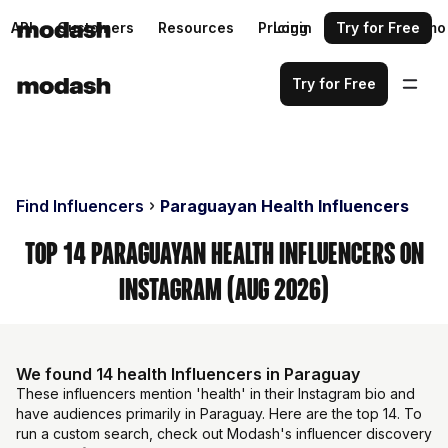
API
Customers
Resources
Pricing
Login
Request a demo
Try for Free
Try for Free
Find Influencers
Paraguayan Health Influencers
Top 14 Paraguayan Health Influencers on
Instagram (Aug 2026)
We found 14 health Influencers in Paraguay
These influencers mention 'health' in their Instagram bio and
have audiences primarily in Paraguay. Here are the top 14. To
run a custom search, check out Modash's influencer discovery