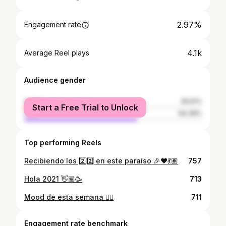
2.97%
Engagement rate
4.1k
Average Reel plays
Audience gender
female
35.61%
Start a Free Trial to Unlock
male
64.39%
Top performing Reels
Recibiendo los 2️⃣2️⃣ en este paraíso 🎉❤️💃🏽
757
Hola 2021 👋🏽🥳
713
Mood de esta semana ❤️‍🔥
711
Engagement rate benchmark