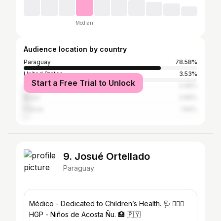
Median
Audience location by country
Paraguay
78.58%
United States
3.53%
Start a Free Trial to Unlock
Argentina
3.48%
Brazil
2.96%
France
1.94%
9. Josué Ortellado
Paraguay
Médico - Dedicated to Children’s Health. 🩺 👨🏻‍⚕️
HGP - Niños de Acosta Ñu. 🏥 🇵🇾