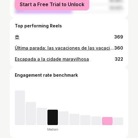
female
46.98%
Start a Free Trial to Unlock
male
53.02%
Top performing Reels
😎
369
Última parada: las vacaciones de las vacaciones
360
Escapada a la cidade maravilhosa
322
Engagement rate benchmark
Median