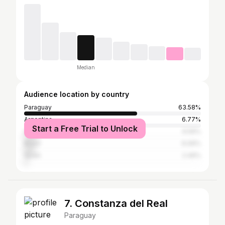
Median
Audience location by country
Paraguay
63.58%
Argentina
6.77%
Start a Free Trial to Unlock
United States
6.59%
Brazil
6.06%
Spain
2.49%
7. Constanza del Real
Paraguay