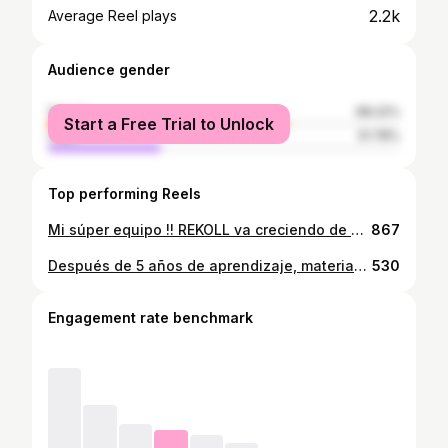
2.2k
Average Reel plays
Audience gender
female
68.22%
Start a Free Trial to Unlock
male
31.78%
Top performing Reels
Mi súper equipo !! REKOLL va creciendo de a poco con súper profesionales y hermosas personas ! Gracias a Dios que me las puso en el camino !! Estrenando uniformes 🥰
867
Después de 5 años de aprendizaje, materias, pasantías, extensiones, cursos, congresos.... cumplo uno de mis sueños, ser KINESIÓLOGA!!! Gracias a Dios y Mamá María, a mis papás por confiar en mi y apoyarme en todo, mis hermanas, mi novio, mi familia, mis amigas, mis compañeros y amigos de la carrera, a mi tutor, mis profesores y otros colegas que siempre compartieron sus conocimientos y apoyaron!! Feliz feliz con esta nueva aventura que comienza...poder ayudar a los demás a través del movimiento!!
530
Engagement rate benchmark