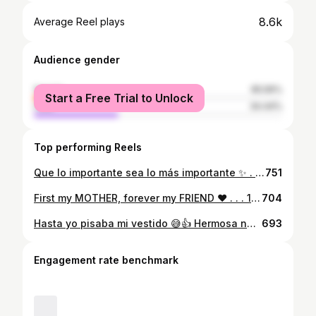
8.6k
Average Reel plays
Audience gender
female
65.56%
Start a Free Trial to Unlock
male
34.44%
Top performing Reels
Que lo importante sea lo más importante ✨ . . Gracias a mis amigos y familia que se hicieron sentir cerca aun que estemos lejos♥️ . . #quarantinebirthday
751
First my MOTHER, forever my FRIEND ♥️ . . . 15•05•2020 . . *Hermoso día de la madre en cuarentena* 🙏🤍
704
Hasta yo pisaba mi vestido 😅👍 Hermosa noche ✨♥️ #sofiyrengui
693
Engagement rate benchmark