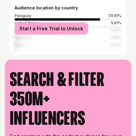
Audience location by country
Paraguay
79.91%
United States
5.61%
Start a Free Trial to Unlock
Brazil
3.99%
Argentina
2.95%
Spain
2.07%
Search & filter
350M+
influencers