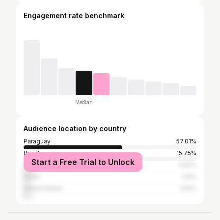
Engagement rate benchmark
Median
Audience location by country
Paraguay
57.01%
Brazil
15.75%
Start a Free Trial to Unlock
Argentina
4.92%
Spain
3.6%
United States
3.51%