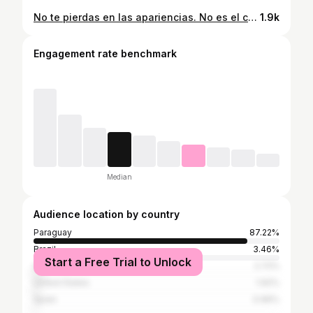
No te pierdas en las apariencias. No es el camino… Finalmente lo que los demás captan es tu esencia. Es inevitable tarde o temprano. Esa luz resplandeciente que todos anhelan tener en realidad esta forjada con humildad, calidad humana y valores. Lo que auténticamente te define es tu manera de tratar a los demás. Ése es el camino… No lo olvides😊 Te lo dejo para reflexionar 😘 ¡Te abrazo con el alma! Fátima L.M.
1.9k
Engagement rate benchmark
Median
Audience location by country
Paraguay
87.22%
Brazil
3.46%
Start a Free Trial to Unlock
Argentina
2.72%
United States
1.92%
Spain
0.96%