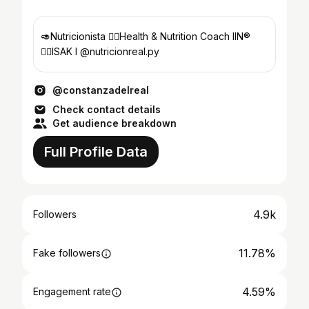
🥑Nutricionista 🧘‍♀️Health & Nutrition Coach IIN®️
🏋️‍♀️ISAK I @nutricionreal.py
@constanzadelreal
Check contact details
Get audience breakdown
Full Profile Data
4.9k
Followers
11.78%
Fake followers
4.59%
Engagement rate