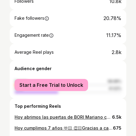
10.8k
Followers
20.78%
Fake followers
11.17%
Engagement rate
2.8k
Average Reel plays
Audience gender
female
58.98%
Start a Free Trial to Unlock
male
41.02%
Top performing Reels
Hoy abrimos las puertas de BORI Mariano con el corazón lleno de gratitud 💚 Gracias a Dios por guiarnos, sostenernos y permitirnos llegar hasta acá.🙏🏻 Gracias a nuestra familia, al equipo increíble que hace esto posible todos los días, y a cada persona que confió en nuestra cocina y nos acompañó en este camino.🥰 Este nuevo espacio es fruto de trabajo, fe y mucho amor por lo que hacemos. Seguimos creciendo, con la misma esencia: comida que cuida y facilita la vida 🌿🥗
6.5k
Hoy cumplimos 7 años 🫶🏻 👏🏻Gracias a cada persona que confió en nuestra cocina y nos hizo parte de su rutina. Empezamos con una idea simple: hacer comida práctica, rica y hecha con amor.♥️ Con el tiempo, crecimos… y lo más lindo es que lo hicimos en equipo.🥰 🍽️Detrás de cada vianda, cada desayuno, cada postre, hay personas que creen en esto tanto como vos. Seguimos con la misma esencia que nos trajo hasta acá. Y vamos por mucho más 💫 #boribori #aniversario #7años #comidareal #vidasaludable #hechoconamor #viandassaludables
675