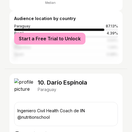
Median
Audience location by country
Paraguay
87.13%
Brazil
4.39%
Start a Free Trial to Unlock
United States
3.54%
Argentina
1.34%
Spain
0.98%
10. Darío Espínola
Paraguay
Ingeniero Civil Health Coach de IIN
@nutritionschool