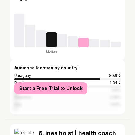
Median
Audience location by country
Paraguay
80.9%
Brazil
4.34%
Start a Free Trial to Unlock
United States
3.6%
Argentina
2.28%
Italy
1.93%
6. ines holst | health coach