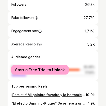
26.3k
Followers
27.7%
Fake followers
1.71%
Engagement rate
5.2k
Average Reel plays
Audience gender
female
82.46%
Start a Free Trial to Unlock
male
17.54%
Top performing Reels
¡Persistir! Mi palabra favorita y la herramienta que más enseño a mis pacientes 🤩 Persistir no es resistir… Persistir no es aguantar… Persistir es no depositar tu valía en la opinión de los demás… Persistir no es ser arrogante… Persistir es invertir tiempo y energía en aquello que creemos con el alma. Persistir es levantarse, aprender de los propios errores siendo una mejor versión cada vez. Persistir no tiene nada que ver con picharse ni bloquearse cuando algo en el camino no sale como se esperaba. Persistir es vivir con humildad, aprendiendo las herramientas que faltan y fortaleciendo las que se tienen. Persistir es ser delicado, buena gente y muy valiente🤗 No te olvides lo que siempre repito: cuanto más trabas te ponen en el camino, más recetas para lograrlo te dan😉 Persistir es existir con felicidad. Te abrazo con el alma y te invito a “persistir” Fátima LM #persistir #persistirsiempre #psicologiapositiva #entrenamientomental #saludmental #autoconocimiento
19.9k
“El efecto Dunning-Kruger” Se refiere a un sesgo cognitivo en el que las personas con poca competencia en un área tienden a sobreestimar su capacidad y conocimiento en esa área. Esto genera una confianza excesiva y una falsa percepción de superioridad. Por el contrario, quienes poseen mayores competencias suelen subestimar sus habilidades y dudar de sí mismos. Esta paradoja psicológica nos acompaña en muchos ámbitos de la vida, especialmente en entornos profesionales y académicos. Dunning y Kruger se inspiraron en frases célebres como: “La ignorancia genera confianza más a menudo que el conocimiento” - Charles Darwin “Uno de los problemas de nuestro tiempo es que los ignorantes están seguros de todo y los inteligentes, llenos de dudas” - Bertrand Russell Recordar este efecto nos ayuda a ser más conscientes de nuestras limitaciones y a fomentar una actitud de aprendizaje continuo. Es importante entender que ser humilde no significa ocultar tus conocimientos y dones. Ser humilde es en realidad estar abierto a nuevos aprendizajes y respetar con mucha educación otros puntos de vista. Te lo dejo para reflexionar 🫶🏻 Un abrazo con el alma. Fátima 😘
1.9k