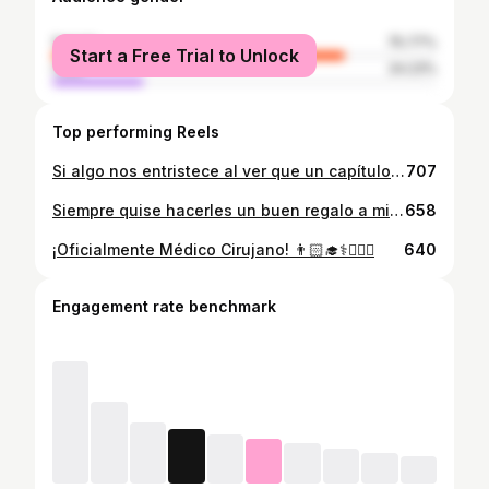
female
75.77%
Start a Free Trial to Unlock
male
24.23%
Top performing Reels
Si algo nos entristece al ver que un capítulo llega a su fin, debe haber sido maravilloso cuando estaba sucediendo y es eso mismo lo que lo hace trascendente. Mejor egresado de la especialidad de Pediatría Clínica - Hospital General Pediátrico “Niños de Acosta Ñu”. 🙌🏻❤️🧑‍🎓 Muchas gracias a todos los que acompañaron en esta aventura.
707
Siempre quise hacerles un buen regalo a mis padres una vez que empiece a trabajar. Porque hoy soy lo que soy gracias a ellos, se merecen esto y mucho más. ❤️🙌🏻
658
¡Oficialmente Médico Cirujano! 👨🏻‍🎓⚕️👨🏻‍⚕️
640
Engagement rate benchmark