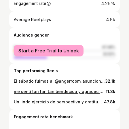
4.26%
Engagement rate
4.5k
Average Reel plays
Audience gender
female
67.48%
Start a Free Trial to Unlock
male
32.52%
Top performing Reels
El sábado fuimos al @angerroom_asuncion ❤️‍🔥😤 a romper toooodo escuchar Olivia Rodrigo y soltar tooodas las tensiones, rabia y estrés!! 🧚🏼‍♀️😌✌🏼☮️🕊️ Pero fuera de bola esta bueniiisimo para liberar tensiones, emociones fuertes y regular un poco el sistema nervioso!! #regulacionemocional 🤣🤣 #angerroom #rageroom #angerroompy #stressrelief #paraguay #asuncion #angerroom #angerrompy #stressrelief #regulacionemocional #rageroom #soltar
32.1k
me sentí tan tan tan bendecida y agradecida 🥹😭❤️‍🩹#costarica #solotravel #viajedemochilero #viralreels #lafortuna #volcanarenal
11.3k
Un lindo ejercicio de perspectiva y gratitud :)⁣ ⁣ #gratitud #journaling #fyp
47.8k
Engagement rate benchmark