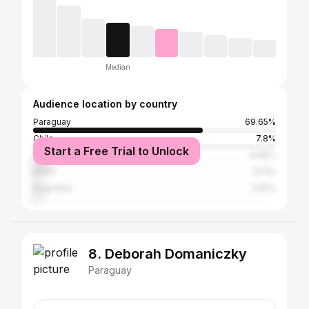
Median
Audience location by country
Paraguay
69.65%
Chile
7.8%
Start a Free Trial to Unlock
United States
6.98%
Brazil
3.41%
Argentina
2.55%
8. Deborah Domaniczky
Paraguay