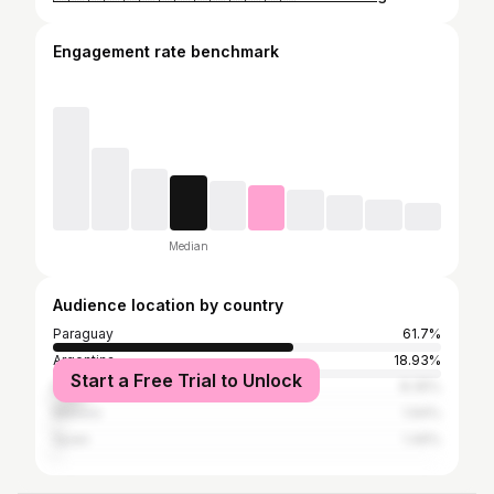
Engagement rate benchmark
Median
Audience location by country
Paraguay
61.7%
Argentina
18.93%
Start a Free Trial to Unlock
Brazil
8.35%
Mexico
1.94%
Spain
1.49%