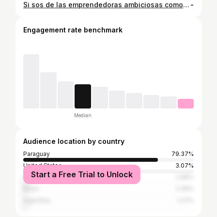
Si sos de las emprendedoras ambiciosas como yo, estoy segura que ideas y visión no te faltan, te sobran. 🤩 Pero como hacemos para trascender de emprendedora a empresaria? Es siendo excelente en el detalle, apasionándonos por la excelencia, construyendo equipo. 🙌🏻 Aunque la creatividad e innovación nos diviertan, es necesario enamorarse de la ejecución más que de las ideas. 💡 El famoso “enamórate del proceso y los resultados llegan” es verdad y aplica a todo lo que queramos alcanzar. 😎👌 Toda la semana me vengo repitiendo eso🫶 La consistencia y dedicación en la ejecución son clave para transformarse de emprendedora a empresaria. El enfoque en los detalles y la pasión por el proceso construyen el camino hacia el éxito empresarial. ¡Vamos con esa mentalidad ambiciosa! 💚 Con el corazón en el cielo, y los pies en la tierra.
-
Engagement rate benchmark
Median
Audience location by country
Paraguay
79.37%
United States
3.07%
Start a Free Trial to Unlock
Costa Rica
2.68%
Brazil
2.46%
Argentina
2.41%