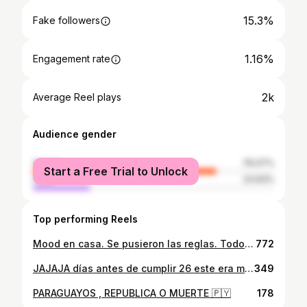
15.3%
Fake followers
1.16%
Engagement rate
2k
Average Reel plays
Audience gender
female
76.07%
Start a Free Trial to Unlock
male
23.93%
Top performing Reels
Mood en casa. Se pusieron las reglas. Todo esta bajo control. 🫡🫡🫡🫡🇵🇾🇵🇾🇵🇾🇵🇾🇵🇾
772
JAJAJA días antes de cumplir 26 este era mi desespero ok?! Y @dra_camifr al rescate con su tratamiento de milhões 🔥 Me realice el ✨ skinbooster + botox ✨
349
PARAGUAYOS , REPUBLICA O MUERTE 🇵🇾
178