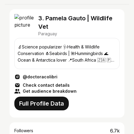
3. Pamela Gauto | Wildlife
Vet
Paraguay
🔬Science popularizer 🩺Health & Wildlife
Conservation 🐧Seabirds | 🌺Hummingbirds 🌊
Ocean & Antarctica lover 📍South Africa 🇿🇦 🇵🇾
Proudly from Paraguay
@doctoracolibri
Check contact details
Get audience breakdown
Full Profile Data
6.7k
Followers