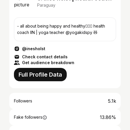
Paraguay
- all about being happy and healthy🧚🏼‍♀️ health
coach IIN | yoga teacher @yogakidspy 🧸
@inesholst
Check contact details
Get audience breakdown
Full Profile Data
5.1k
Followers
13.86%
Fake followers