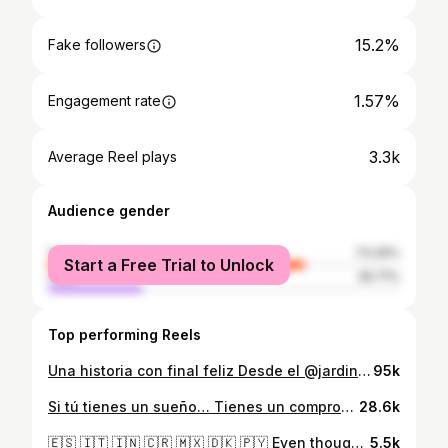
15.2%
Fake followers
1.57%
Engagement rate
3.3k
Average Reel plays
Audience gender
female
73.29%
Start a Free Trial to Unlock
male
26.71%
Top performing Reels
Una historia con final feliz Desde el @jardindelospicaflores queremos compartirles con gran alegría el caso de estos dos pichones de colibrí huérfanos que sufrieron el abandono de los adultos, quienes abandonaron el nido como consecuencia de la poda del árbol donde nidificaban. Los cuidamos dentro de nuestro recinto creado para tal fin durante 35 días, con una alimentación y cuidados especiales y logramos que sean capaces de reintroducirse en su habitat natural. Queremos agradecer especialmente a todas las personas que nos apoyan en este proyecto, primeramente a la familia Castillo, a Agustín Anzóategui y Pamela Gauto, por su excelente predisposición, siempre. #jardindelospicaflores #picaflor #picaflores #mainumby #hummingbird #beijaflor #colibrihuerfano #avescaidas ##avesargentinas #huerfanos #avesenlibertad #hylocharischrysura #trochilidae #apodiformes #wildlife #puertoiguazu #cataratasdeliguazu
95k
Si tú tienes un sueño… Tienes un compromiso con tu vida, contigo mismo de no cesar hasta conseguirlo. Créeme, quien lucha por conseguirlo, con toda su fuerza, su pasión y su entrega. Lo conseguirá‼️💯❤️ 🔺🔺🔺🔺 #medicineveterinary #medicinaveterinaria #wildlifeveterinarian #veterinariosilvestres #veterinaria #science #nature #ciencia #womaninscience #wildlifeveterinarian #wildlife #birds #vidasalvaje #aves #naturelovers #flybird #naturaleza #birdwhatching #nature_perfection #wildlifephotography #birdphotography #birdofinstagram #birdlife #instabird #animals #hummingbird #colibries #beijaflor
28.6k
🇪🇸 🇮🇹 🇮🇳 🇨🇷 🇲🇽 🇩🇰 🇵🇾 Even though we are of different nationalities there is one language that unites us. 🐆🐘🦒🌎🦓🦏🦛 It is our Wild Spirit together with our love for wildlife and her conservation. We come together in this adventure to learn from the incredible veterinarians from The Wild Spirit veterinary course. 👉 @wildspiritvet 🩺💊 @fabiola_wildspirit ❤️ Thank you so much to everyone in the team as well as everyone doing the course with me for these first few days ! 💚🍃🦓🩺💊💉 . (Thank you to my colleagues for their videos and photos) 🫶🏻🥰❤️ #medicineveterinary #medicinaveterinaria #wildlifeveterinarian #veterinariosilvestres #veterinaria #science #nature #ciencia #womaninscience #wildlifeveterinarian #wildlife #birds #vidasalvaje #giraffe #lion #flybird #naturaleza #birdwhatching #nature_perfection #wildlifephotography #birdphotography #wild #instabird #animals #course #vet #southafrica #safari
5.5k