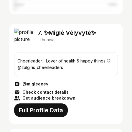
Spain
1.99%
7. ✨Miglė Vėlyvytė✨
Lithuania
Cheerleader | Lover of health & happy things 🤍
@zalgiris_cheerleaders
@migleeeev
Check contact details
Get audience breakdown
Full Profile Data