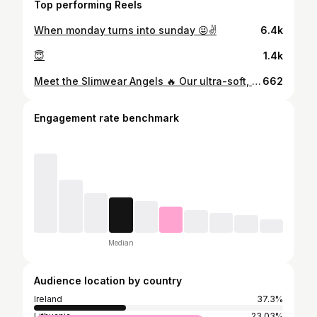
Top performing Reels
When monday turns into sunday 😜✌️
6.4k
😇
1.4k
Meet the Slimwear Angels 🔥 Our ultra-soft, fast-drying microfiber towel — always stunning. Photos by: @agne.gar Explore more at slimwear.lt #slimwear #angels #ranksluostis #mikrofibros
662
Engagement rate benchmark
Median
Audience location by country
Ireland
37.3%
Lithuania
23.03%