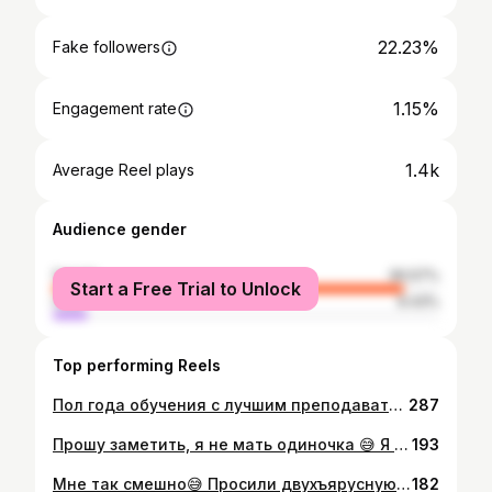
22.23%
Fake followers
1.15%
Engagement rate
1.4k
Average Reel plays
Audience gender
female
90.57%
Start a Free Trial to Unlock
male
9.43%
Top performing Reels
Пол года обучения с лучшим преподавателем @lietuviu_kalbos_maratonas и я сдала экзамены 🥳 Горжусь собой ♥️
287
Прошу заметить, я не мать одиночка 😅 Я передам Сашке , что вы ставите ♥️ Может он чаще будет фотографироваться ) Фото: @aleksejeva.photo
193
Мне так смешно😅 Просили двухъярусную кровать, а сейчас вообще все поменялось . Давид ютится с Полиной на одной кровати , а Аделина спит в Давида комнате 😃
182