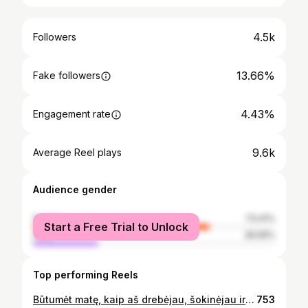
4.5k
Followers
13.66%
Fake followers
4.43%
Engagement rate
9.6k
Average Reel plays
Audience gender
female
73.41%
Start a Free Trial to Unlock
male
26.59%
Top performing Reels
Būtumėt matę, kaip aš drebėjau, šokinėjau ir klykiau (viduje, aišku) iš laimės!! Atsisveikinant riktelėjau Stumbrui AČIŪ už šį laukiamiausią ir įsimintiniausią jo pasirodymą. Taip taip, aš iš tų, kur randa bendrą kalbą su gyvūnais ir medžiais 👋🏻
753