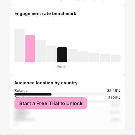
Engagement rate benchmark
Median
Audience location by country
Belarus
35.49%
Russia
31.26%
Start a Free Trial to Unlock
Ukraine
12.2%
Lithuania
11.21%
Kazakhstan
2.12%