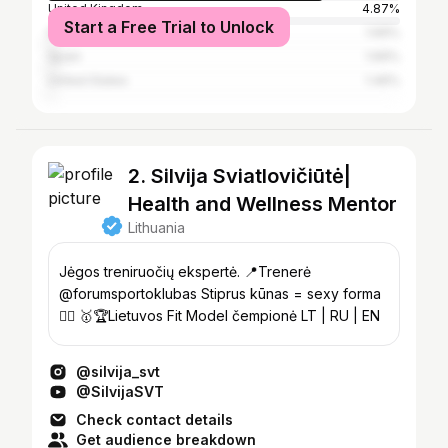
United Kingdom
4.87%
Start a Free Trial to Unlock
Italy
1.69%
Spain
1.69%
United States
1.46%
2. Silvija Sviatlovičiūtė|
Health and Wellness Mentor
Lithuania
Jėgos treniruočių ekspertė. 📍Trenerė
@forumsportoklubas Stiprus kūnas = sexy forma
👯‍♀️ 🥇🏆Lietuvos Fit Model čempionė LT | RU | EN
@silvija_svt
@SilvijaSVT
Check contact details
Get audience breakdown