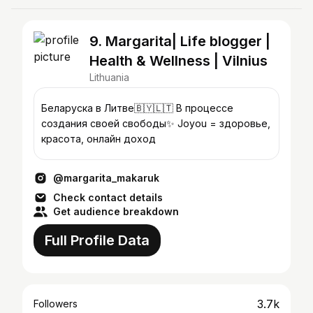
9. Margarita| Life blogger |
Health & Wellness | Vilnius
Lithuania
Беларуска в Литве🇧🇾🇱🇹 В процессе
создания своей свободы✨ Joyou = здоровье,
красота, онлайн доход
@margarita_makaruk
Check contact details
Get audience breakdown
Full Profile Data
3.7k
Followers