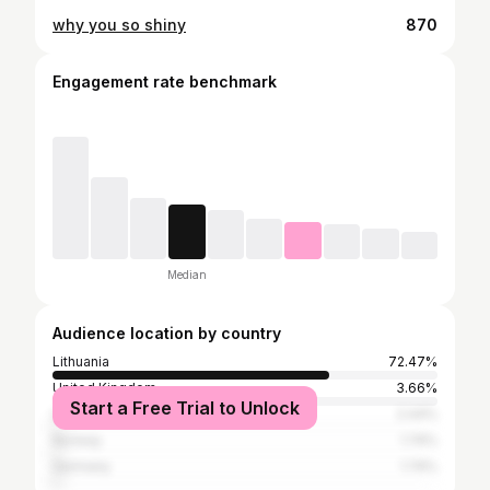
why you so shiny
870
Engagement rate benchmark
Median
Audience location by country
Lithuania
72.47%
United Kingdom
3.66%
Start a Free Trial to Unlock
United States
2.44%
Norway
1.74%
Germany
1.74%