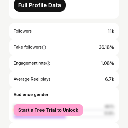
Full Profile Data
11k
Followers
36.18%
Fake followers
1.08%
Engagement rate
6.7k
Average Reel plays
Audience gender
female
48.1%
Start a Free Trial to Unlock
male
51.9%