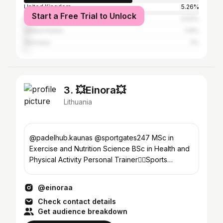
United Kingdom
5.26%
Start a Free Trial to Unlock
Russia
3.63%
United States
2.8%
Germany
2%
3. 💥Einora💥
Lithuania
@padelhub.kaunas @sportgates247 MSc in
Exercise and Nutrition Science BSc in Health and
Physical Activity Personal Trainer🏋️‍♀️Sports
Nutritionist🥑
@einoraa
Check contact details
Get audience breakdown