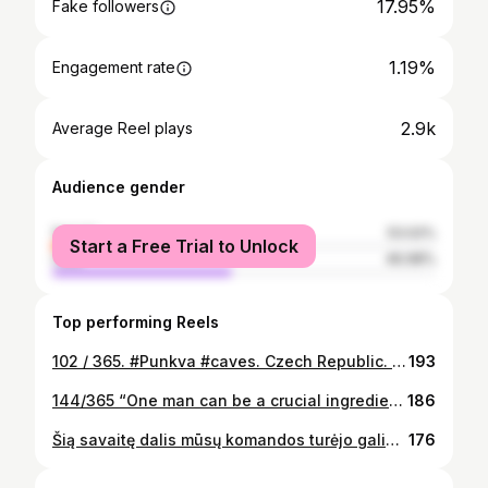
17.95%
Fake followers
1.19%
Engagement rate
2.9k
Average Reel plays
Audience gender
female
53.02%
Start a Free Trial to Unlock
male
46.98%
Top performing Reels
102 / 365. #Punkva #caves. Czech Republic. Moment from this summer trip ⛰ "Cover the earth before it cocers you", Dagobert D. Runes. #travel #wanderlust #explore #eurotrip
193
144/365 “One man can be a crucial ingredient on a team, but one man cannot make a team. ” – Kareem Abdul-Jabbar💪🏋️‍♀️🚴🏃🥑 Had a great summer finisher with a team @balticpower.co.uk 💪🙌🥑 #BalticPower #BalticPowerTrainingTeam #TrainingCamp
186
Šią savaitę dalis mūsų komandos turėjo galimybę išbandyti savo jėgas Alpėse, bei susipažinti su Italijos Aosta regiono įpatumais, istorija, gyvenimu ir kultūra. Turėjom du puikius žygius - pasiekėm Tête-Rousse (3167m.), alpinistų besiruošiančių kopti į Mont Blanc “base camp” stovyklavietę (aukščiausia Alpių ir Europos sajungos viršūnė). Bei bandėme pasiekti Breithorn viršūnę (4160m.), esančia garsiojo Matterhorn kalno pašonėje (Toblerone šokolado logotipo kalno) - bet dėl audros, pavojingų oro sąlygų turėjom šį nuotykį palikti kitam kartui 👌 Gal kitais metais šį nuotykį patirsime su visa #BalticPowerFamily bendruomene?⛰️❤️🙏🧘 #BalticPower #BalticPowerTrainingTeam #Alps #TeteRousse #Breithorn #MontBlanc #Hiking
176