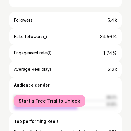
5.4k
Followers
34.56%
Fake followers
1.74%
Engagement rate
2.2k
Average Reel plays
Audience gender
female
38.2%
Start a Free Trial to Unlock
male
61.8%
Top performing Reels