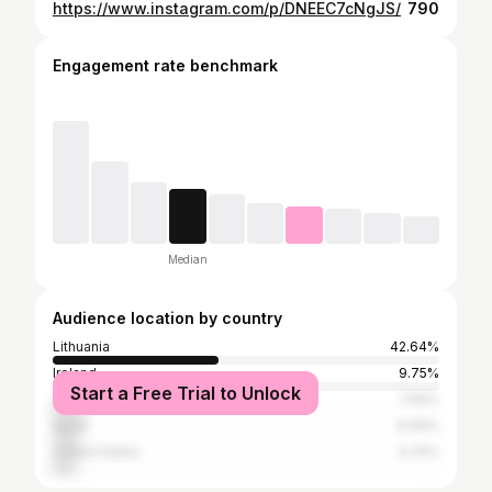
https://www.instagram.com/p/DNEEC7cNgJS/
790
Engagement rate benchmark
Median
Audience location by country
Lithuania
42.64%
Ireland
9.75%
Start a Free Trial to Unlock
United Kingdom
7.65%
Spain
6.69%
United States
5.74%