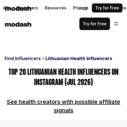
API
Customers
Resources
Pricing
Login
Request a demo
Try for Free
Try for Free
Find Influencers
Lithuanian Health Influencers
Top 20 Lithuanian Health Influencers on
Instagram (Jul 2026)
See health creators with possible affiliate
signals