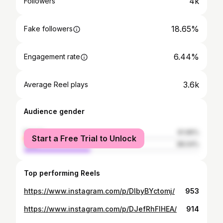
4k
Followers
18.65%
Fake followers
6.44%
Engagement rate
3.6k
Average Reel plays
Audience gender
female
61.96%
Start a Free Trial to Unlock
male
38.04%
Top performing Reels
https://www.instagram.com/p/DIbyBYctomj/
953
https://www.instagram.com/p/DJefRhFIHEA/
914