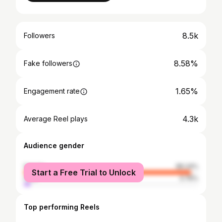
8.5k
Followers
8.58%
Fake followers
1.65%
Engagement rate
4.3k
Average Reel plays
Audience gender
female
96.24%
Start a Free Trial to Unlock
male
3.76%
Top performing Reels