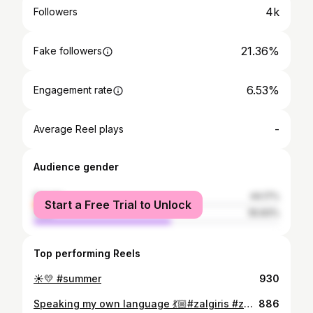
4k
Followers
21.36%
Fake followers
6.53%
Engagement rate
-
Average Reel plays
Audience gender
female
44.17%
Start a Free Trial to Unlock
male
55.83%
Top performing Reels
☀️💛 #summer
930
Speaking my own language 💃🏼#zalgiris #zalgirischeerleaders #manokomanda #cheerleading #passion 📸 @eitvydaskinaitis
886