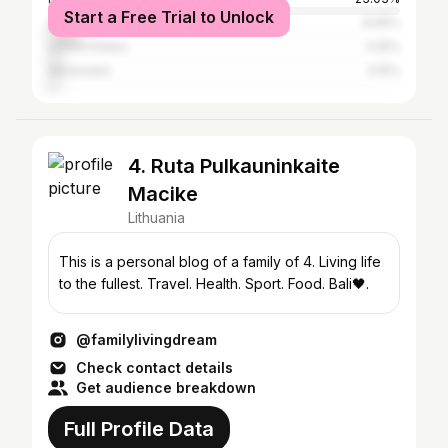
Start a Free Trial to Unlock
United Kingdom
8.65%
United States
4.16%
Venezuela
3.15%
4. Ruta Pulkauninkaite
Macike
Lithuania
This is a personal blog of a family of 4. Living life
to the fullest. Travel. Health. Sport. Food. Bali🖤.
@familylivingdream
Check contact details
Get audience breakdown
Full Profile Data