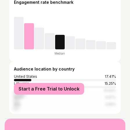
Engagement rate benchmark
Median
Audience location by country
United States
17.41%
Lithuania
15.25%
Start a Free Trial to Unlock
United Kingdom
10.94%
Brazil
4.97%
Italy
3.99%