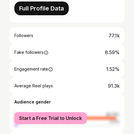
Full Profile Data
77.1k
Followers
8.59%
Fake followers
1.52%
Engagement rate
91.3k
Average Reel plays
Audience gender
female
96.79%
Start a Free Trial to Unlock
male
3.21%