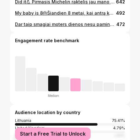
Did it💪 Pirmasis Michelin raktelis jau mano rankose. Ir nors vertinant viešbutį labai svarbi architektūra ir autentiškumas, bet svarbiausia vis gi yra darbuotojai, kurie jaučia svečią, įsiklauso, prisimena ką svečias mėgsta, ko nemėgsta, geba įgyvendinti jo svajones ir tiesiog nuoširdžiai nori sukurti geriausią patirtį. Tai yra talentai ir tokių pas mus tikrai dirba ne vienas. Todėl šis Michelin raktelis visų pirma priklauso visai nuostabiai PACAI komandai. Be galo laiminga ir didžiuojuos tuo, ką pasiekėme. @hotelpacai #award #winner #michelinguide #milestone #michelinkey #hotelier
642
My baby is 8🎂Šiandien 8 metai, kai antrą kartą tapau mama. Girdėjau vieną psichologą sakant, kad be vaikų gali būti laimingesnis, nes vaikai sukelia daug streso, skausmo, liūdesio, nes na juk ir serga ir bemiegės naktelės ir t.t. Bet aš nė už ką neiškeisčiau savo vaikų. Man jie yra laimė. Jie atneša daug džiaugsmo (šiek tiek streso:)), o kur dar besąlyginė meilė, kurios neturėdama vaikų iš viso nepažinojau. Su vaikais aš nuolat patiriu nepaprastai daug gražių akimirkų, keletu dalinuosi ir einam švęsti!🎂🥳 #happybday #myson #tothemoon #momentsofmine #loveya #family❤️
492
Dar taip smagiai moters dienos nesu paminėjus. Būrelyje bendraminčių moterų - undinių raižėm bangas pasipuošę sukniom. Tik su moterim būna toks vaibas, palaikymas, juokas, nesinorėjo skirtis. Su moters diena, nuostabios moterys!🌹 Ačiū @digna.dy už miesto undines ir kad suburi mus. #surfer #citywave #womenempowerment #womenday #wonderwoman #stayactive #behappy #surfergirl #mypassion #specialday #firsttime #enjoythemoment
472
Engagement rate benchmark
Median
Audience location by country
Lithuania
75.41%
United Kingdom
4.79%
Start a Free Trial to Unlock
Spain
2.61%