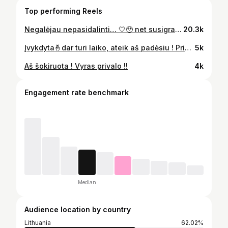
Top performing Reels
Negalėjau nepasidalinti… 🤍🥹 net susigraudinau, pora kurį kartu daugiau nei 61 metus, jis atėjo ir jiedu kalba lyg ką tik susipažinę, taip entuziastingai, šiltai, su meile ❤️
20.3k
Įvykdyta🤞dar turi laiko, ateik aš padėsiu ! Prisijunk į SVT TEAM 😉🫶
5k
Aš šokiruota ! Vyras privalo !!
4k
Engagement rate benchmark
Median
Audience location by country
Lithuania
62.02%