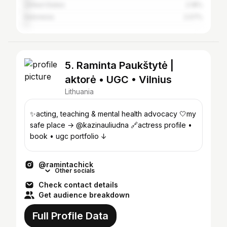
United States
2.18%
Indonesia
2.07%
5. Raminta Paukštytė |
aktorė • UGC • Vilnius
Lithuania
✨acting, teaching & mental health advocacy 🤍my
safe place → @kazinauliudna 🔗actress profile •
book • ugc portfolio ↓
@ramintachick
Other socials
Check contact details
Get audience breakdown
Full Profile Data