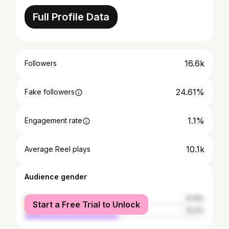
Full Profile Data
16.6k
Followers
24.61%
Fake followers
1.1%
Engagement rate
10.1k
Average Reel plays
Audience gender
female
47.8%
Start a Free Trial to Unlock
male
52.2%