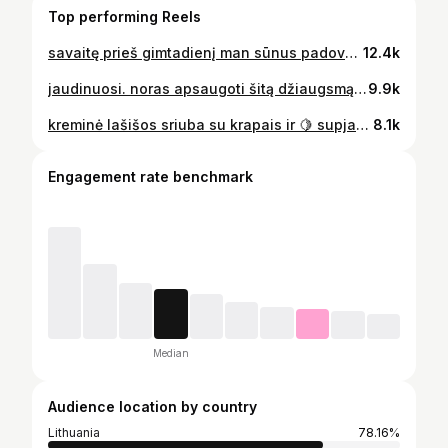
Top performing Reels
savaitę prieš gimtadienį man sūnus padovanojo saviškį. 🍼🧸
12.4k
jaudinuosi. noras apsaugoti šitą džiaugsmą pasiliekant savo ratui, man vis maišėsi su spirgėjimu išrėkti “pagaliau”. bet jaučiu, kad jūs jau pastebite, o man nuslėpti dalykų niekada nesisekė 🫶🏼
9.9k
kreminė lašišos sriuba su krapais ir 🍋 supjaustom: porą, morkas, bulvės, brokolius ir 5 min apkepam puode. Paprieskoniuojam druska, pipirais, jei mėgstat - čili dribsniais. pilam karštą vandenį ir dedam daržovių sultinio kubelį. verdam apie 15min. dedam lašišos kubelius ir citriną. po 5min (jei bulvės jau išvirė) įpilame pusę stiklinės grietinėlės ir dedam dosniai krapų. skanaujam. #dailyspoon #receptas #vakariene #pietus #sriuba #mityba
8.1k
Engagement rate benchmark
Median
Audience location by country
Lithuania
78.16%