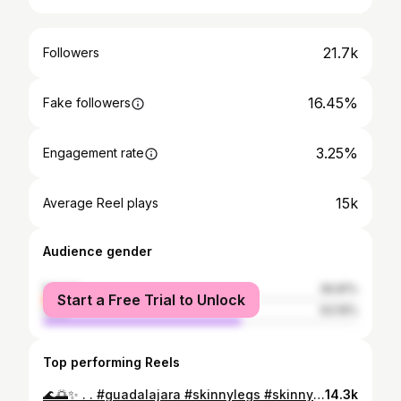
21.7k
Followers
16.45%
Fake followers
3.25%
Engagement rate
15k
Average Reel plays
Audience gender
female
36.81%
Start a Free Trial to Unlock
male
63.19%
Top performing Reels
🌊🌅✨ . . #guadalajara #skinnylegs #skinnygirl #bikinigirl #pinkbikini #barcelona #barceloneta #sundayvibes✨
14.3k