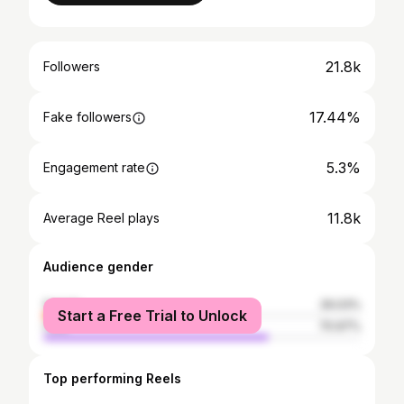
21.8k
Followers
17.44%
Fake followers
5.3%
Engagement rate
11.8k
Average Reel plays
Audience gender
female
29.03%
Start a Free Trial to Unlock
male
70.97%
Top performing Reels