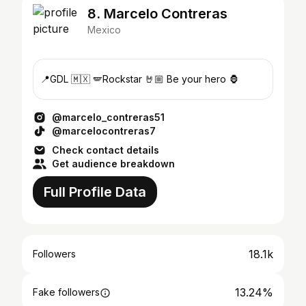
8. Marcelo Contreras
Mexico
📍GDL 🇲🇽 🪽Rockstar 🤘🏼 Be your hero 🦍
@marcelo_contreras51
@marcelocontreras7
Check contact details
Get audience breakdown
Full Profile Data
18.1k
Followers
13.24%
Fake followers