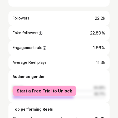
22.2k
Followers
22.89%
Fake followers
1.66%
Engagement rate
11.3k
Average Reel plays
Audience gender
female
34.29%
Start a Free Trial to Unlock
male
65.71%
Top performing Reels