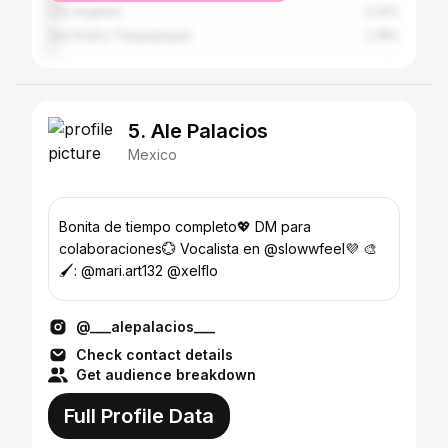
Los Angeles
2.22%
San Pedro Tlaquepaque
2.18%
5. Ale Palacios
Mexico
Bonita de tiempo completo💖 DM para
colaboraciones💮 Vocalista en @slowwfeel💜 🎨
🖌: @mari.art132 @xelflo
@___alepalacios___
Check contact details
Get audience breakdown
Full Profile Data