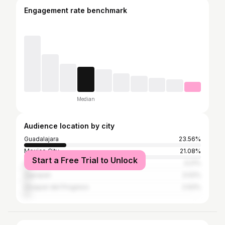
Engagement rate benchmark
Median
Audience location by city
Guadalajara
23.56%
Mexico City
21.08%
Start a Free Trial to Unlock
Los Angeles
3.21%
Zapopan
3.02%
Uruapan del Progreso
2.93%