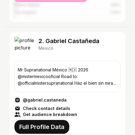
Puerto Vallarta
1.65%
Los Angeles
1.44%
2. Gabriel Castañeda
Mexico
Mr Supranational México 🇲🇽 2026
@mistermexicooficial Road to:
@officialmistersupranational Haz el bien sin mirar
a quién. 🤜🏼🤛🏼
@gabriel.castaneda
Check contact details
Get audience breakdown
Full Profile Data