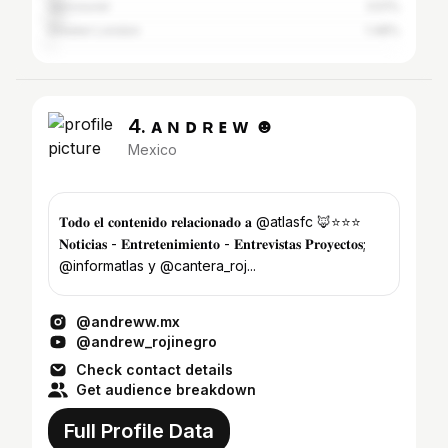
Vancouver
3.51%
Greater London
1.48%
4. ᴀ ɴ ᴅ ʀ ᴇ ᴡ ☻
Mexico
𝐓𝐨𝐝𝐨 𝐞𝐥 𝐜𝐨𝐧𝐭𝐞𝐧𝐢𝐝𝐨 𝐫𝐞𝐥𝐚𝐜𝐢𝐨𝐧𝐚𝐝𝐨 𝐚 @atlasfc 🦊⭐️⭐️⭐️
𝐍𝐨𝐭𝐢𝐜𝐢𝐚𝐬 - 𝐄𝐧𝐭𝐫𝐞𝐭𝐞𝐧𝐢𝐦𝐢𝐞𝐧𝐭𝐨 - 𝐄𝐧𝐭𝐫𝐞𝐯𝐢𝐬𝐭𝐚𝐬 𝐏𝐫𝐨𝐲𝐞𝐜𝐭𝐨𝐬;
@informatlas y @cantera_roj...
@andreww.mx
@andrew_rojinegro
Check contact details
Get audience breakdown
Full Profile Data