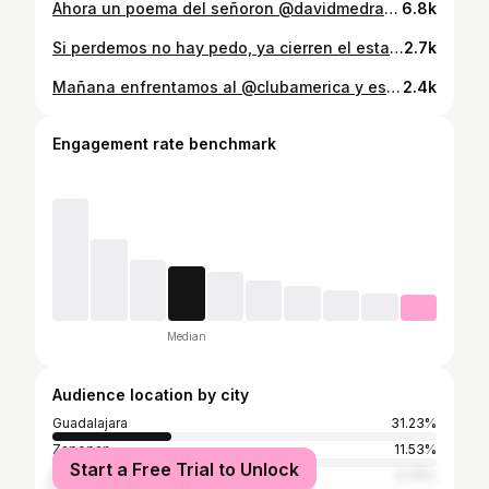
Ahora un poema del señoron @davidmedranofelix 😍
6.8k
Si perdemos no hay pedo, ya cierren el estadio que ese vale por 3 🤯
2.7k
Mañana enfrentamos al @clubamerica y es un momento perfecto para recordar aquella ocasión en la que @brianlozano18 marcaba este golazo, nominado a un PUSKAS.
2.4k
Engagement rate benchmark
Median
Audience location by city
Guadalajara
31.23%
Zapopan
11.53%
Start a Free Trial to Unlock
Mexico City
3.76%