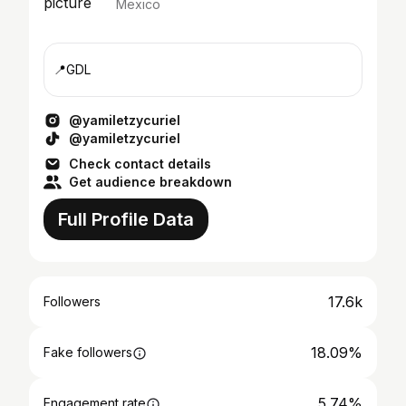
Mexico
📍GDL
@yamiletzycuriel
@yamiletzycuriel
Check contact details
Get audience breakdown
Full Profile Data
17.6k
Followers
18.09%
Fake followers
5.74%
Engagement rate