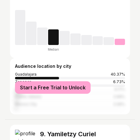
Median
Audience location by city
Guadalajara
40.37%
Zapopan
6.73%
Start a Free Trial to Unlock
San Pedro Tlaquepaque
6.17%
Puerto Vallarta
2.99%
Mexico City
2.06%
9. Yamiletzy Curiel