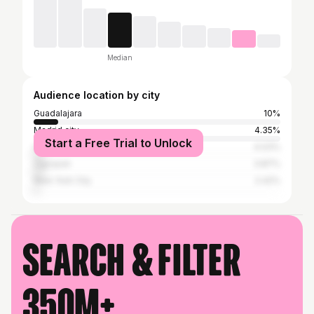
Median
Audience location by city
Guadalajara
10%
Madrid city
4.35%
Start a Free Trial to Unlock
Uruapan del Progreso
4.03%
Zapopan
3.87%
New York City
2.42%
Search & filter
350M+