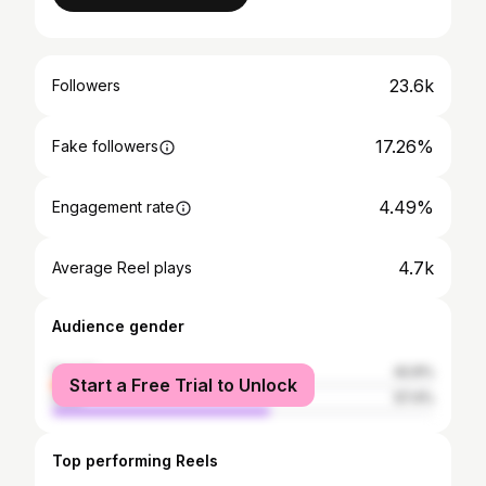
23.6k
Followers
17.26%
Fake followers
4.49%
Engagement rate
4.7k
Average Reel plays
Audience gender
female
42.6%
Start a Free Trial to Unlock
male
57.4%
Top performing Reels