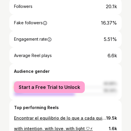
20.1k
Followers
16.37%
Fake followers
5.51%
Engagement rate
6.6k
Average Reel plays
Audience gender
female
40.66%
Start a Free Trial to Unlock
male
59.34%
Top performing Reels
Encontrar el equilibrio de lo que a cada quien le gusta hacer☝🏻🧘🏼‍♀️♥️ • • • • #balance #estilodevidafit #saludmentalyfisica
19.5k
with intention, with love, with light 🤍⚡️
1.6k