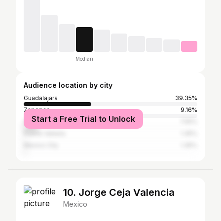
Median
Audience location by city
Guadalajara
39.35%
Zapopan
9.16%
Start a Free Trial to Unlock
San Pedro Tlaquepaque
7.55%
Puerto Vallarta
1.35%
Mexico City
1.35%
10. Jorge Ceja Valencia
Mexico