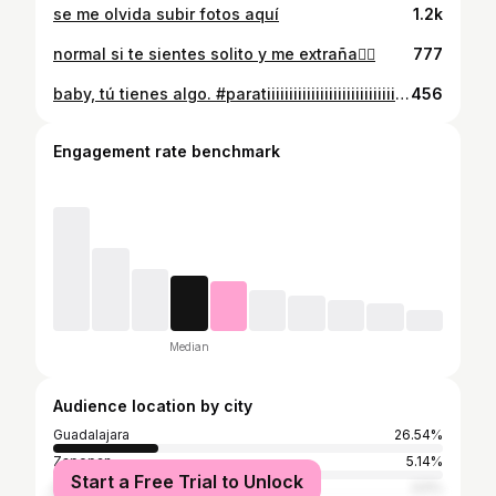
se me olvida subir fotos aquí
1.2k
normal si te sientes solito y me extraña🙂‍↕️
777
baby, tú tienes algo. #paratiiiiiiiiiiiiiiiiiiiiiiiiiiiiiii #fypppppppppppppppppppppppppppppppppppppppppppppppppppppppppppppppppppppp
456
Engagement rate benchmark
Median
Audience location by city
Guadalajara
26.54%
Zapopan
5.14%
Start a Free Trial to Unlock
San Pedro Tlaquepaque
3.5%