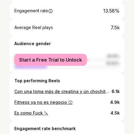
13.58%
Engagement rate
7.5k
Average Reel plays
Audience gender
female
69.16%
Start a Free Trial to Unlock
male
30.84%
Top performing Reels
Con una toma más de creatina y un chochito queda • • • • #gym #fyp #viral #fitness #explore
6.1k
Fitness ya no es negocio 🙁
4.9k
Es como Fuck 🔪
4.5k
Engagement rate benchmark