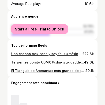
10.6k
Average Reel plays
Audience gender
female
52.79%
Start a Free Trial to Unlock
male
47.21%
Top performing Reels
Una casona mexicana y soy feliz #méxico #jalisco #arquitecturamexicana #guadalajara #gdl
222.6k
Te sientes bonito CDMX #cdmx #ciudaddeméxico #méxico
49.6k
El Tianguis de Artesanías más grande de toda Latinoamérica ya comenzó y aquí te dejó mis recomendaciones para visitarlo en Uruapan Michoacán 🤠🤠 #artesanias #uruapan #michoacan #arte #cultura
20.1k
Engagement rate benchmark