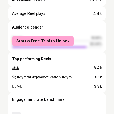
4.4k
Average Reel plays
Audience gender
female
16.56%
Start a Free Trial to Unlock
male
83.44%
Top performing Reels
🪵🌲
8.4k
🐆 #gymrat #gymmotivation #gym
6.1k
❤️‍🔥☀️🔥
3.3k
Engagement rate benchmark