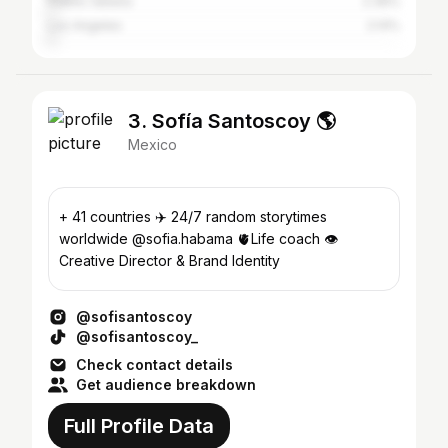
Puerto Vallarta
2.36%
Los Angeles
2.14%
3. Sofía Santoscoy 🌎
Mexico
+ 41 countries ✈️ 24/7 random storytimes
worldwide @sofia.habama 🫀Life coach 👁️
Creative Director & Brand Identity
@sofisantoscoy
@sofisantoscoy_
Check contact details
Get audience breakdown
Full Profile Data