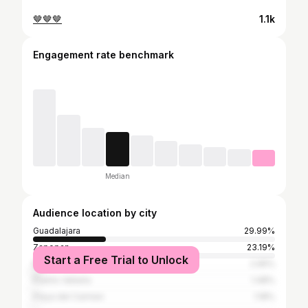
🤎🤎🤎
1.1k
Engagement rate benchmark
Median
Audience location by city
Guadalajara
29.99%
Zapopan
23.19%
Start a Free Trial to Unlock
Mexico City
2.95%
Puerto Vallarta
1.48%
Playa del Carmen
1.18%