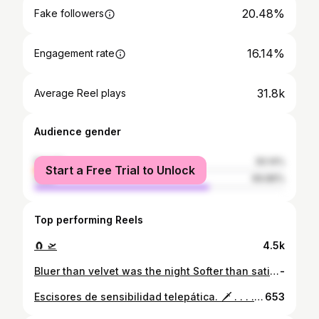
20.48%
Fake followers
16.14%
Engagement rate
31.8k
Average Reel plays
Audience gender
female
30.14%
Start a Free Trial to Unlock
male
69.86%
Top performing Reels
🧲 🛫
4.5k
Bluer than velvet was the night Softer than satin was the light #bigmachinery #dudesanddolls #asseatersclub
-
Escisores de sensibilidad telepática. 🗡 . . . . . #sixtones担と繋がりたい # #trippin #drippin #sweatyselfie #boysweat #asianboy #animeboy #boyolali #boyband #boyxboy #fella #bro #cumboy #instructions #musclegay #view #boy
653