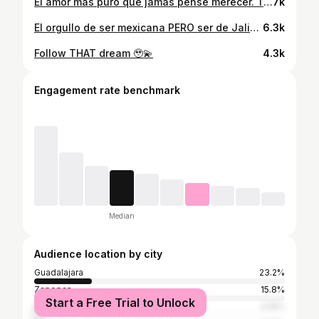
El amor más puro que jamás pensé merecer. Te amo.
7k
El orgullo de ser mexicana PERO ser de Jalisco 🫡✨🙂‍↔️ porque @jalisco.esmexico 🇲🇽 . #jaliscoesmexico #sedemundialista #jalisco #guadalajara
6.3k
Follow THAT dream 🥹💫
4.3k
Engagement rate benchmark
Median
Audience location by city
Guadalajara
23.2%
Zapopan
15.8%
Start a Free Trial to Unlock
Mexico City
4.16%