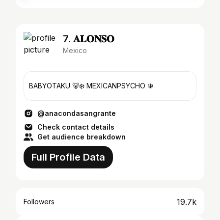
7. 𝐀𝐋𝐎𝐍𝐒𝐎
Mexico
BABYOTAKU 🐻‍❄️ MEXICANPSYCHO ☫
@anacondasangrante
Check contact details
Get audience breakdown
Full Profile Data
19.7k
Followers