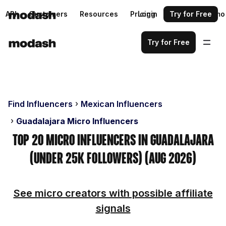
API
Customers
Resources
Pricing
Login
Request a demo
Try for Free
Try for Free
Find Influencers
Mexican Influencers
Guadalajara Micro Influencers
Top 20 Micro Influencers in Guadalajara
(Under 25k Followers) (Aug 2026)
See micro creators with possible affiliate
signals