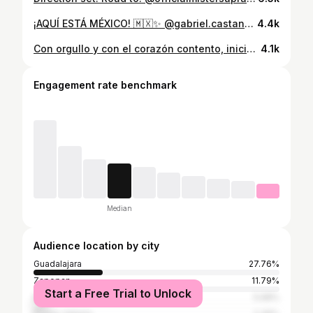
¡AQUÍ ESTÁ MÉXICO! 🇲🇽✨ @gabriel.castaneda @officialmistersupranational Gabriel Castañeda está listo para llevar el nombre de nuestro país a lo más alto en Mister Supranational 2026. Con disciplina, entrega y pasión, inicia esta gran travesía rumbo al escenario internacional, donde México brillará con fuerza. La gran final se celebrará el próximo 1 de agosto en Polonia, y desde ahora sentimos el orgullo de acompañarlo en cada paso de este camino. Gracias a todos nuestros colaboradores, aliados y equipo de trabajo por su compromiso, dedicación y por hacer posible este sueño. Su esfuerzo es clave para que México siga destacando ante el mundo. Miss México Org. 🇲🇽 Video / reel @emmanuel_laureano Coordinación @jesel.sandoval Directores nacionales @luiscorzomx @adansotelomx
4.4k
Con orgullo y con el corazón contento, inicio este camino representando a MÉXICO. 🇲🇽 Aquí vamos, @officialmistersupranational Gracias a todos los que me han acompañado! Gracias a mi director Estatal @jesel.sandoval 🫰🏼 Gracias a @mistermexicooficial por la oportunidad. Fotografía Por mi Hermano 🫰🏼 @carloscastanedaj Gracias @dpaulmex por vestirme 🤵🏻 Gracias a @socratescruz.mx por mi vestuario Reto top model. #vivamexico #jaliscoesmexico #fypシ❤️💞❤️ #superman
4.1k
Engagement rate benchmark
Median
Audience location by city
Guadalajara
27.76%
Zapopan
11.79%
Start a Free Trial to Unlock
Mexico City
5.68%