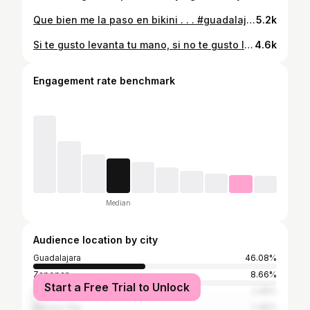
Que bien me la paso en bikini . . . #guadalajara #skinnylegs #skinnygirl #redhair #bikinigirl
5.2k
Si te gusto levanta tu mano, si no te gusto levanta tus estandares. . . #beachgirl #playadelcarmen #bikinigirl #sundayvibes #skinnylegs #skinnybeach
4.6k
Engagement rate benchmark
Median
Audience location by city
Guadalajara
46.08%
Zapopan
8.66%
Start a Free Trial to Unlock
San Pedro Tlaquepaque
2.45%
Mexico City
2.45%