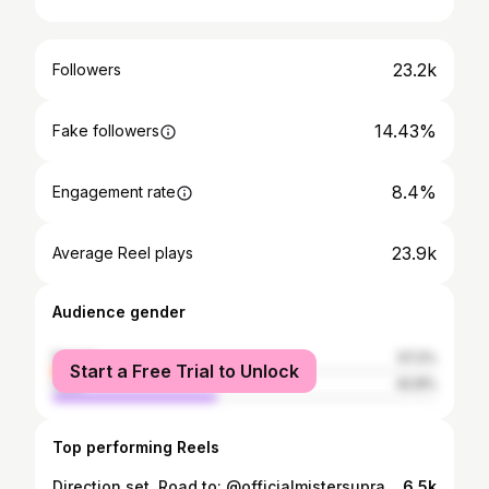
23.2k
Followers
14.43%
Fake followers
8.4%
Engagement rate
23.9k
Average Reel plays
Audience gender
female
57.2%
Start a Free Trial to Unlock
male
42.8%
Top performing Reels
Direction set. Road to: @officialmistersupranational @mistermexicooficial 🇲🇽 Dirección Nacional @luiscorzomx @adansotelomx Coordinación @jesel.sandoval Fotografía @emmanuel_laureano #model #supranational #fy #parati #superman
6.5k