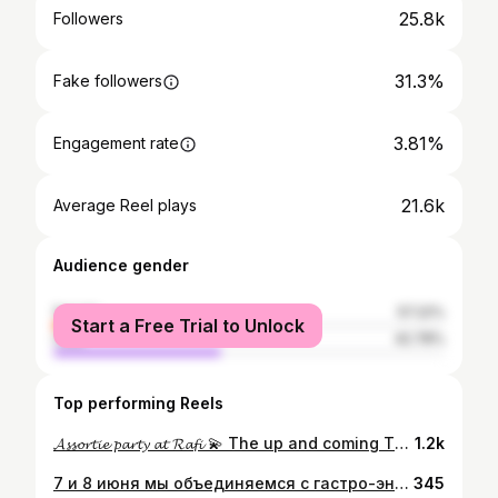
25.8k
Followers
31.3%
Fake followers
3.81%
Engagement rate
21.6k
Average Reel plays
Audience gender
female
57.22%
Start a Free Trial to Unlock
male
42.78%
Top performing Reels
𝓐𝓼𝓼𝓸𝓻𝓽𝓲𝓮 𝓹𝓪𝓻𝓽𝔂 𝓪𝓽 𝓡𝓪𝓯𝓲 💫 The up and coming TLV collective for music, food and nightlife is taking over @club.rafi. A wild night of sun orbiting with @klugman, @ijustsmile, @simple__symmetry, @hey__lola, @elyasorin & secret guests (Kickoff at 22:00). 23.5 | Thursday | 21+ | Free Admission Beit Romano · Derech Jaffa 9 · Tel Aviv
1.2k
7 и 8 июня мы объединяемся с гастро-энтузиасткой Майей Клугман, чтобы воссоздать хиты из мира глютеновых наслаждений, которые обычно можно попробовать только в Тель-Авиве! в спешл меню входит: 🥯 маффин с луковыми кольцами во фритюре, с нежнейшим омлетом, соусом спайси васаби майо, двумя видами сыров: чеддером и моцареллой; 🥞 воздушные панкейки с куриными стрипсами, кленовым сиропом и соусом шрирача-майо (рекомендуют есть с двумя соусами и никак иначе) 🧈 на десерт подаем гонконгский френч тост: две мягкие бриоши с прослойкой из арахисовой пасты, утопающие в сгущенке и сливочном масле. охладиться в эти жаркие дни нашей коллаборации советуем гонконгским холодным чаем со сгущенкой и матчей-сорель со сбалансированной щавелевой кислинкой. без музыкальной части в вечер пятницы не обойдется, а ответственные за нее: Dasha Stish, Lina Zilber, Kachkovsky, Sonia Heifitz b2b Maya Klugman. ждем вас на старт коллаборации 7 июня в 15:00, начало диджей-сетов в 22:00, вход свободный 🍴 📍Большой Трёхсвятительский пер., 2/1с1 (вход с малого)
345