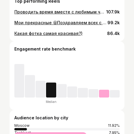
Top performing Reels
Проводить время вместе с любимым человеком - самое ценное 🥰 а увлекательное занятие может сделать это время ещё более интересным и запоминающимся. По сей день я никогда не готовился к праздникам так, как делаю это после появления в жизни моей любимой ♥️ @zozihome ♥️ Я с замиранием сердца жду каждый праздник, каждую годовщину, каждую поездку с ней, и стараюсь сделать наши дни максимально красочными. Друзья, я желаю вам обрести своё счастье в Новом году, а у кого уже есть желаю только укрепить вашу любовь ♥️🫂♥️ PS: в создании сказочной атмосферы в доме нам помог чудесный магазин @hygge_homm
107.9k
Мои прекрасные 🤩Поздравляем всех с Новым годом 🎅🎄🎁Желаем чтобы будущий год принес всем столько радостей, сколько дней в году, и чтобы каждый день дарил нам улыбку и частичку добра❤️Пусть всё, что мы планировали, обязательно сбудется: всё то, что хотели начать, — начнется, а что хотели закончить — закончится. Пусть в 2025 году мы все станем счастливее, добрее и внимательнее к окружающим нас людям, а мир откроет нам новые двери! Амин@🤲🏻 PS: нашей маленькой семье 5 месяцев ❤️ А&Э
99.2k
Какая фотка самая красивая?)
86.4k
Engagement rate benchmark
Median
Audience location by city
Moscow
11.92%
Tashkent
7.95%