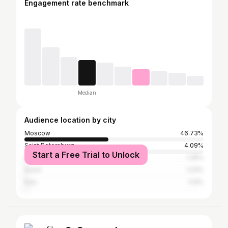
Engagement rate benchmark
Median
Audience location by city
Moscow
46.73%
Saint Petersburg
4.09%
Start a Free Trial to Unlock
Greater London
1.35%
Sochi
1.23%
Kyiv
1.13%