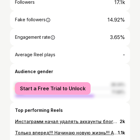
17.1k
Followers
14.92%
Fake followers
3.65%
Engagement rate
-
Average Reel plays
Audience gender
female
28.34%
Start a Free Trial to Unlock
male
71.66%
Top performing Reels
Инстаграмм начал удалять аккаунты блогеров миллионников, которые рекламировали ставки!! Амиран задергался))) За этим стоит огромная работа!! Моя и других людей!! Вы наверное заметили, что это совпало с возвращением мне моего аккаунта @andreykovalev_russia ...Я надеюсь, что в ближайшее время будут заблокированы аккаунты всех аферистов ..ставочников, МЛМщиков, пирамидщиков, инфоцыган и тп...Надеюсь, что и правоохранительные органы примутся за жуликов... Помогайте мне, друзья, в этой тяжелой работе.. ⠀ Подписывайтесь на мой YouTube-канал Ассенизатор, на телеграм Андрей Ковалев (ссылки в шапке профиля) и на Инстаграм усадьбы Гребнево @usadba.grebnevo !! ⠀ #андрейковалев
2k
Только вперед!!! Начинаю новую жизнь!!! А 21 сентября мой концерт в Подсолнухах!! Вход свободный!! #андрейковалев
1.1k