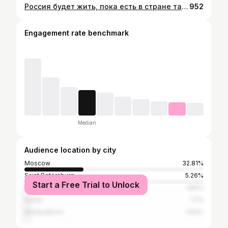
Россия будет жить, пока есть в стране такие ребята!!! ⠀ Кто за то, чтобы присвоить звание Героя России двум лётчикам - Дамиру Юсупову и Георгию Мурзину??? А так же наградить Орденами Мужества 7 членов экипажа самолета А321, спасшим 226 пассажиров !!! ⠀ Спасибо вам!!! ⠀ #андрейковалев #дамирюсупов #георгиймурзин
952
Engagement rate benchmark
Median
Audience location by city
Moscow
32.81%
Saint Petersburg
5.26%
Start a Free Trial to Unlock
Sochi
1.84%
Kazan
1.7%
Shchyolkovo
1.63%