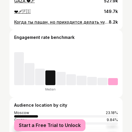
GAZA ❤️‍🩹
527.9k
❤️‍🩹🇵🇸
149.7k
Когда ты пацан, но приходится делать чушпанские уроки🙂
8.2k
Engagement rate benchmark
Median
Audience location by city
Moscow
23.18%
Grozny
9.84%
Start a Free Trial to Unlock
Makhachkala
5.66%