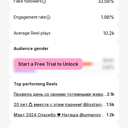
33.58%
Fake followers
1.98%
Engagement rate
10.2k
Average Reel plays
Audience gender
female
78.13%
Start a Free Trial to Unlock
male
21.87%
Top performing Reels
Провела день со своими тотемными животными ♥️ жирафы вблизи абсолютно космические! Они нежные, грациозные, и у них огромные чёрные глаза с длиннющими ресницами. Теперь я понимаю, почему люди готовы ждать по три года номера в отеле Giraffe Manor, чтобы пообщаться с ними. #giraffe #giraffemanor #onelove
2.1k
20 лет 💍 вместе с этим парнем! @lisstanislav люблю тебя ♥️ Ну что, поздравляйте нас! #любовь
1.5k
Март 2024 Спасибо ❤️ Наташа @urmanova_imagery
1.2k