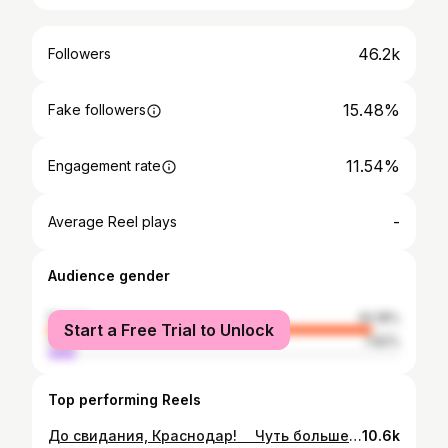
46.2k
Followers
15.48%
Fake followers
11.54%
Engagement rate
-
Average Reel plays
Audience gender
female
92.18%
Start a Free Trial to Unlock
male
7.82%
Top performing Reels
До свидания, Краснодар! ⠀ Чуть больше трёх лет назад мы сидели в парке и Катя сказала: “Я тебя люблю”. Тогда я собрал вещи и навсегда уехал из Хабаровска. Мне, провинциальному, было невероятно сложно в первое время: всё было слишком быстрым, большим, пугающим. Но Катя своей энергетикой сделала так, что моей ёмкости стало хватать. Всегда поддерживала меня! Помню первый поход в Икею за ложками, посудой и одеялами, нашими одеялами — это было так романтично. Я очень много летаю по стране и точно могу сказать — Краснодар лучший город, без преувеличений. Никогда не назову другой. ⠀ Он подходит всем возрастам и усыпляет своим комфортом. Здесь всегда тепло, а от лета бывает устаёшь (если ты дальневосточник) по-доброму. Потрясающего вкуса овощи и фрукты, местные и привезённые из соседних регионов с марта по октябрь. Рядом море, причём на выбор. Помню мы возвращались из Ростова в Краснодар и Катя предложила: “А давай встретим закат у моря”, всего два часа спустя, мы сидели на берегу и бросали камешки в морское отражение фантастического заката. Большой Утриш, Анапа, Геленджик, а чуть дальше зимние Сочи и Архыз с их горнолыжками и природой, ещё гастро Ростов и десятки виноделен края. ⠀ Здесь есть всё, а чего нет, можно заказать из Москвы. Широкие центральные улочки, чистый воздух и море зелени! Ты возвращаешься из заснеженного Воронежа, а тут уже зелёные деревья вдоль дороги. Кто-то пожалуется на пробки, но их можно обуздать, главное жить в правильном месте и иметь правильный ритм. Да, город чуть статичен и это, пожалуй, единственный минус для меня. Но, я буду приезжать в гости! ⠀ Три года — это целая жизнь. Моя лучшая жизнь в жизни, с ней! Идеальные отношения в идеальном городе. Катя сделала так, что я полюбил этот город. Своей искренней, порой детской любовью, раскрытыми от счастья глазами, она доказала, что нигде не будет лучше. Я был счастлив в нём и с ней. Нам не удалось это сохранить, что-то пошло не так, к сожалению. Не все ошибки в жизни можно исправить, ведь правда? Я буду скучать по этому городу, его безусловной любви к тебе, по людям, которые были рядом со мной и которые стали близкими и, конечно, я буду любить и скучать по ней... ⠀ КРД🛬МСК
10.6k