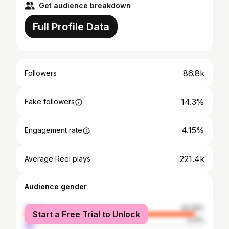
Get audience breakdown
Full Profile Data
86.8k
Followers
14.3%
Fake followers
4.15%
Engagement rate
221.4k
Average Reel plays
Audience gender
female
94.59%
Start a Free Trial to Unlock
male
5.41%