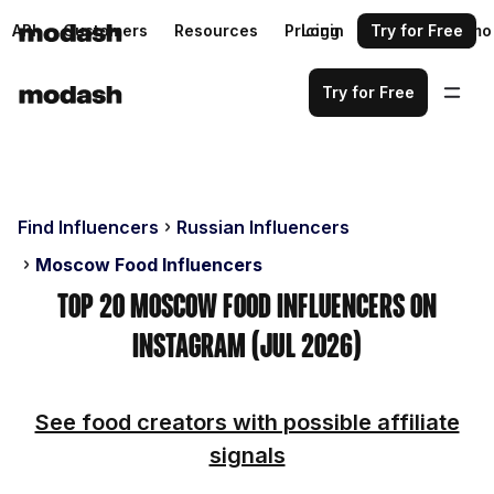
API
Customers
Resources
Pricing
Login
Request a demo
Try for Free
Try for Free
Find Influencers
Russian Influencers
Moscow Food Influencers
Top 20 Moscow Food Influencers on
Instagram (Jul 2026)
See food creators with possible affiliate
signals