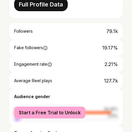
Full Profile Data
79.1k
Followers
19.17%
Fake followers
2.21%
Engagement rate
127.7k
Average Reel plays
Audience gender
female
94.39%
Start a Free Trial to Unlock
male
5.61%