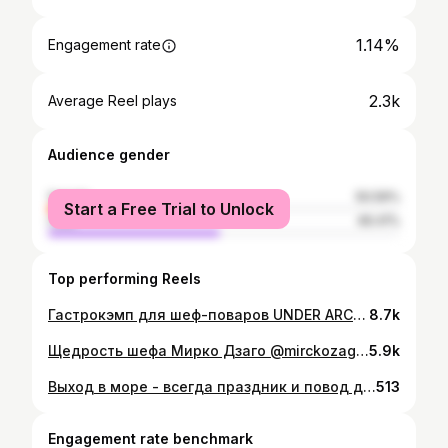
1.14%
Engagement rate
2.3k
Average Reel plays
Audience gender
female
50.59%
Start a Free Trial to Unlock
male
49.41%
Top performing Reels
Гастрокэмп для шеф-поваров UNDER ARCTIC на Баренцевом море. Поддерживаем принцип "Поймал - отпусти." Идём на СЕВЕР ✊️😎 #barentssea #gastrocamp #nordic #баренцевоморе #идемнасевер #gonorth #russiannorth #seafood #кольский #crabs #diving #arctic #russianarctic #хуеморген #север
8.7k
Щедрость шефа Мирко Дзаго @mirckozago не знает границ. Ресторан Onest @onest.rest (Москва). #onest #setmenu #bestchefs #moscow #mirckozago #aistcafe #gastronomic #eater #foodie #chefs #moscowfood
5.9k
Выход в море - всегда праздник и повод для отличного настроения. Акватория Баренцева моря в районе посёлка Териберка Мурманской области. #териберка #русскийсевер #арктика #russianarctic #russiannorth #север #barentssea #underarctic #моряк
513
Engagement rate benchmark