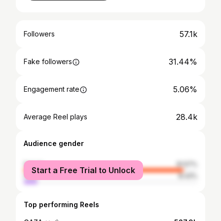
57.1k
Followers
31.44%
Fake followers
5.06%
Engagement rate
28.4k
Average Reel plays
Audience gender
female
91.57%
Start a Free Trial to Unlock
male
8.43%
Top performing Reels