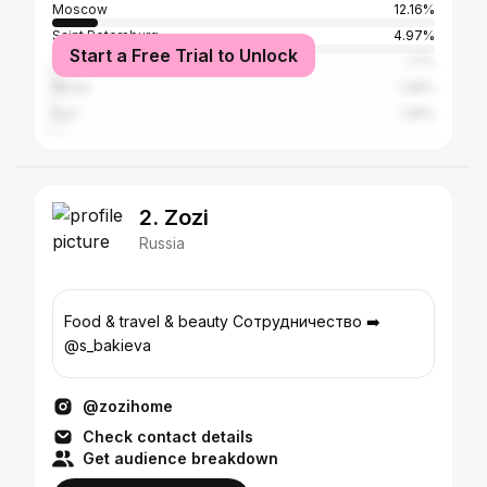
Moscow
12.16%
Saint Petersburg
4.97%
Start a Free Trial to Unlock
Yekaterinburg
1.7%
Minsk
1.28%
Kyiv
1.26%
2. Zozi
Russia
Food & travel & beauty Сотрудничество ➡️
@s_bakieva
@zozihome
Check contact details
Get audience breakdown