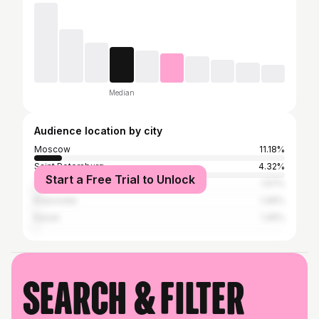
Median
Audience location by city
Moscow
11.18%
Saint Petersburg
4.32%
Start a Free Trial to Unlock
Yekaterinburg
1.57%
Krasnodar
1.46%
Kazan
1.45%
Search & filter