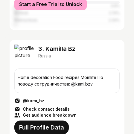
Start a Free Trial to Unlock
Almaty
3.9%
Bishkek
2.74%
Makhachkala
2.34%
3. Kamilla Bz
Russia
Home decoration Food recipes Momlife По
поводу сотрудничества: @kami.bzv
@kami_bz
Check contact details
Get audience breakdown
Full Profile Data