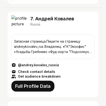
7. Андрей Ковалев
Russia
Запасная страница.Пишите на страницу
andreykovalev_rus Владелец: ▪️ГК"Экоофис"
▪️Усадьбы Гребнево ▪️Фуд-корта "Подсолнухи
Art&Food" Мои проекты 👇
@andrey.kovalev_russia
Check contact details
Get audience breakdown
Full Profile Data