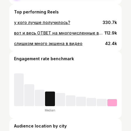
Top performing Reels
у кого лучше получилось?
330.7k
вот и весь ОТВЕТ на многочисленные вопросы и недоумение окружающих! со мной ничего не случилось, меня не заставили, ничто и никто не вынуждал меня отрастить волосы и раскрыть в себе эту сексуальную женскую энергию, я лишь просто стала взрослой :) образ нарциссичной пацанки больше не про меня, так что эту главу я закрываю и начинаю новую 🙂‍↕️🤲🏼✨
112.9k
слишком много экшена в видео
42.4k
Engagement rate benchmark
Median
Audience location by city