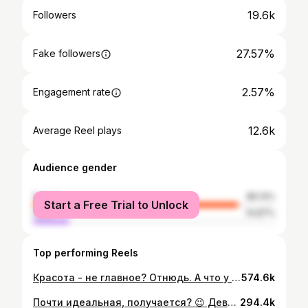
19.6k
Followers
27.57%
Fake followers
2.57%
Engagement rate
12.6k
Average Reel plays
Audience gender
female
85.13%
Start a Free Trial to Unlock
male
14.87%
Top performing Reels
Красота - не главное? Отнюдь. А что у нас привыкли считать главным - здоровье? Семью? Финансовое благополучие? Любовь? Ну да, едва ли можно услышать от кого-то: «я бы не хотел быть здоровым или любимым». Но ровно также, как и услышать: «я бы не хотел быть красивым». Ну правда, вы знаете таких людей? Я нет. Желать быть красивым в нашем обществе считается чем-то поверхностным и недалеким. А почему мы тогда желаем красивых улиц, домов, музеев, парков, кафешек вокруг нас? Все должно быть красивым, кроме нас самих? Лицемерие. В первую очередь, к самим себе. Или глубочайшее отсутствие любви и собственной ценности. Уверена, что желание выглядеть привлекательно - здоровое. Ровно так же, как и желать себе любого другого благополучия. И это никак не связано с нарциссическим расстройством ) Безусловно, бывают перегибы и это может превратиться в перекроение себя до неузнаваемости, но это уже не про любовь… А вы что думаете?
574.6k
Почти идеальная, получается? 😉 Девушки, цените, любите себя и дарите заботу. И помните: любой недостаток всегда можно превратить в достоинство ♥️ #отношениексебе #любовьксебе #sanfrancisco #california #санфранциско #русскиевамерике #русскиевсша #русскиевкалифорнии #калифорния #русскиевсанфранциско
294.4k