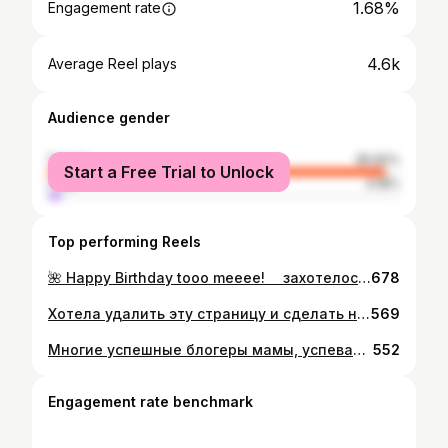
1.68%
Engagement rate
4.6k
Average Reel plays
Audience gender
female
95.82%
Start a Free Trial to Unlock
male
4.18%
Top performing Reels
🌺 Happy Birthday tooo meeee! ⠀ захотелось показать стильный фонтан из Эхо.
678
Хотела удалить эту страницу и сделать новую. А когда спустилась полистать свои посты, залипла) Вспомнила как любила делать подборки, приводить вещи в порядок и писать обзоры. А как же было уютно в нашем прежнем доме и как сейчас не хватает чувства «своего дома». ⠀ Страницу удалять не стала и пошла собирать подборку развлекательного контента. Эх, прям как в старые добрые времена и перед Чёрной пятницей )) ⠀ ДЕАЧКИ. Уиии залайкайте постик. Сохраняем в закладки и не забудьте про коменты) или чо там ещё надо говорить) ⠀ Ну а если серьезно, Ссылки ща добавлю в сторис и телеграмм канал Sveta Kola AliExpress, лично мне из подборки нравится всё. Надеюсь и вам пригодится)
569
Многие успешные блогеры мамы, успевают всё. И снимать и монтировать и вести божественно полезные блоги. И я так хотела. Очень. Я горела идеей своего блога настолько сильно, что готова была пожертвовать уютом родного дома. Нормальным сном( от сюда пошли проблемы со здоровьем и нервозность). В прошлом июне я вложила из своих сбережений 60т на рекламу. Проверила как работают гивы. Училась настраивать таргет. Стала чаще сидеть в блогерских сходках, где жизнь Инстаграмм изнутри. 5 рублей за человека это дорого, а вот 1,30 это отлично. Увидела рост, а вот мой интерес к алиэкспрессу стал уходить. Стали идти отписки от гива, и выбора тут было два: либо я ставлю страницу на постоянный рекламный поток. (Плачу другим за рекламу, и сама начинаю рекламировать что-то). И продолжаю вести уже не такое любимое дело. Либо я отпускаю это всё. ⠀ Скажу честно, я тогда раскисла. Настолько, что я не заходила сюда практически два месяца. Это было самое долгое отсутсвие. Меня прям выдернуло из жизни. Я плакала от обиды на себя и не понимания почему я не сверхМама которая всё успевает и не устаёт от блога. А потом забила и поняла какой дурой была, пытаясь куда-то гнаться в спешке. ⠀ Сейчас страница стремительно идёт в начало. Это значит, что Я останусь с теми людьми кто по каким-то причинам не ушли. И знаете что самое классное? сейчас я кайфую изредка забегать сюда и просто быть твоим другом) Потратив тогда 60тысяч рублей я приобрела возможность встретить родных по духу девчонок, которых разбросало по всей России, ооо и даажее загранице👋🏻 Спасибо каждой 😘
552
Engagement rate benchmark