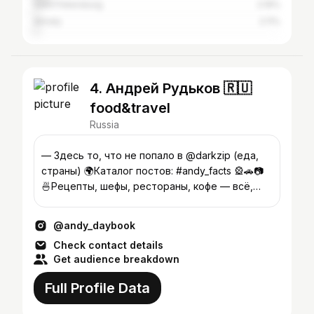
Saint Petersburg
2.19%
Almaty
2.11%
4. Андрей Рудьков 🇷🇺
food&travel
Russia
— Здесь то, что не попало в @darkzip (еда,
страны) 🌍Каталог постов: #andy_facts 🎡🚗📷
🍜Рецепты, шефы, рестораны, кофе — всё,
что мне интересно, в блоге:
@andy_daybook
Check contact details
Get audience breakdown
Full Profile Data