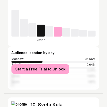
Median
Audience location by city
Moscow
36.56%
Saint Petersburg
7.04%
Start a Free Trial to Unlock
Tallinn
2.31%
Omsk
1.93%
Sochi
1.81%
10. Sveta Kola