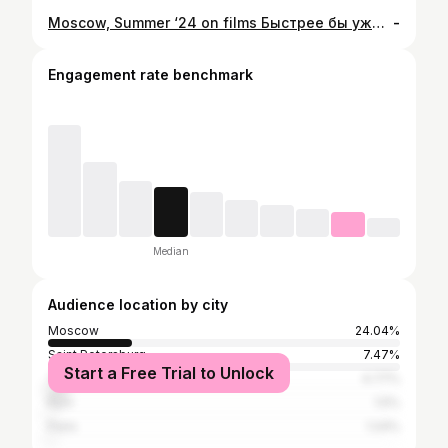
Moscow, Summer ‘24 on films Быстрее бы уже лето ‘25
-
Engagement rate benchmark
Median
Audience location by city
Moscow
24.04%
Saint Petersburg
7.47%
Start a Free Trial to Unlock
Tel Aviv
4.77%
Kyiv
1.5%
Paris
1.24%