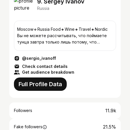
9. Sergey Ivanov
Russia
Moscow🔹️Russia Food🔸️Wine🔸️Travel🔸️Nordic
Вы не можете рассчитывать, что поймаете
тунца завтра только лишь потому, что
поймали его сегодня
@sergio_ivanoff
Check contact details
Get audience breakdown
Full Profile Data
11.9k
Followers
21.5%
Fake followers