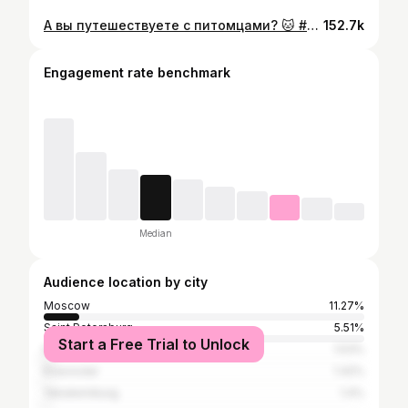
А вы путешествуете с питомцами? 🐱 #scottishfold #goldenchinchilla #travellingwithcats #sanfrancisco #california #санфранциско #калифорния #золотаяшиншилла #кошка #шотландскаявислоухая #русскиевкалифорнии #русскиевамерике
152.7k
Engagement rate benchmark
Median
Audience location by city
Moscow
11.27%
Saint Petersburg
5.51%
Start a Free Trial to Unlock
Kazan
1.53%
Krasnodar
1.42%
Yekaterinburg
1.4%