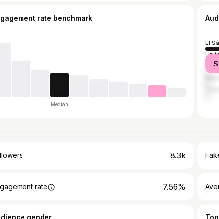
ngagement rate benchmark
Aud
El S
Unit
S
Guat
Mex
Cost
Median
8.3k
llowers
Fake
7.56%
gagement rate
Ave
udience gender
Top