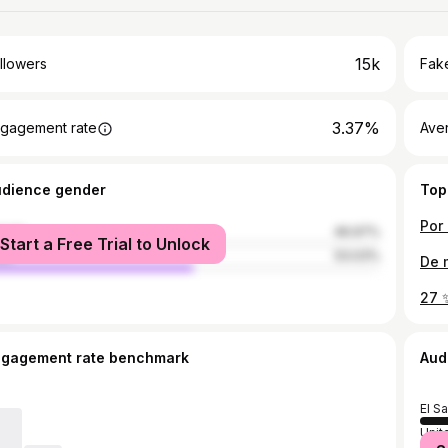
15k
llowers
Fake
3.37%
gagement rate
Ave
udience gender
Top
male
46.97%
Start a Free Trial to Unlock
le
53.03%
De m
ngagement rate benchmark
Aud
El S
Unit