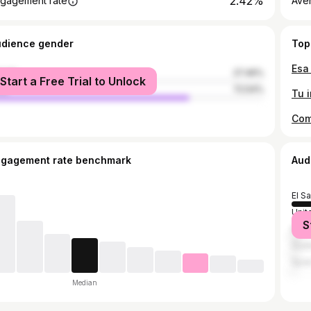
2.42%
gagement rate
Ave
udience gender
Top
Esa
male
27.46%
Start a Free Trial to Unlock
le
72.54%
Tu 
ngagement rate benchmark
Aud
El S
Unit
S
Mex
Guat
Spai
Median