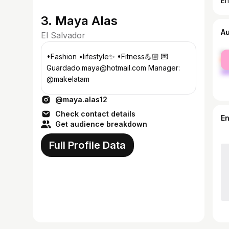
En
3. Maya Alas
A
El Salvador
fe
•Fashion •lifestyle✨ •Fitness💪🏼 💌
ma
Guardado.maya@hotmail.com Manager:
@makelatam
@maya.alas12
Check contact details
E
Get audience breakdown
Full Profile Data