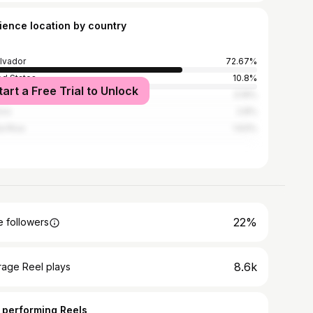
ience location by country
alvador
72.67%
ed States
10.8%
tart a Free Trial to Unlock
emala
3.19%
ico
2.8%
a Rica
1.63%
22%
 followers
8.6k
rage Reel plays
 performing Reels