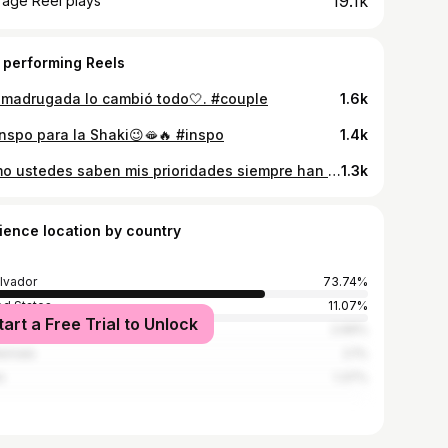
19.1k
rage Reel plays
 performing Reels
 madrugada lo cambió todo🤍. #couple
1.6k
inspo para la Shaki😉🫦🔥 #inspo
1.4k
Como ustedes saben mis prioridades siempre han sido cuidar mi físico y mi salud, tengo mil cosas pasando por mi mente pero mi pelo deja de ser una, así que este es mi secreto para mantener mi pelo liso y sobrevivir de la semana @lorealparis #lorealparishaircare #publicidad
1.3k
ience location by country
alvador
73.74%
ed States
11.07%
tart a Free Trial to Unlock
ico
2.69%
emala
2.1%
n
1.37%