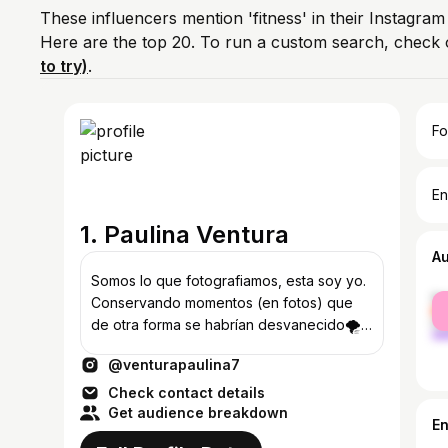
These influencers mention 'fitness' in their Instagram
Here are the top 20. To run a custom search, check 
to try)
.
Fo
En
1. Paulina Ventura
A
Somos lo que fotografiamos, esta soy yo.
fe
Conservando momentos (en fotos) que
ma
de otra forma se habrían desvanecido🌪
Colaboraciones DM📬
@venturapaulina7
Check contact details
Get audience breakdown
E