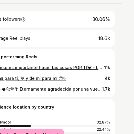
30.06%
 followers
18.6k
rage Reel plays
 performing Reels
Por eso es importante hacer las cosas POR TI💓 - Las personas siempre critican lo que no entienden - Van a llamar tu disciplina una “obsesión” - No todos van a apoyar tus metas - Comentarios pasivo agresivos de “ay yo nunca pudiera vivir así” etc La aprobación de los demás es lo último que te tiene que importar cuando estás cumpliendo tus metas bb ✨✨ Wearing : @oneractive
11k
í para tí, 💙 y de mí para mí 🥹✨
4k
27 ✨🥥🐆🤎🌴 Eternamente agradecida por una vueltita más alrededor del sol. . . Event planning by @nawibeachhouse @visitmizata @antiresort
1.7k
ience location by country
alvador
32.87%
ed States
22.44%