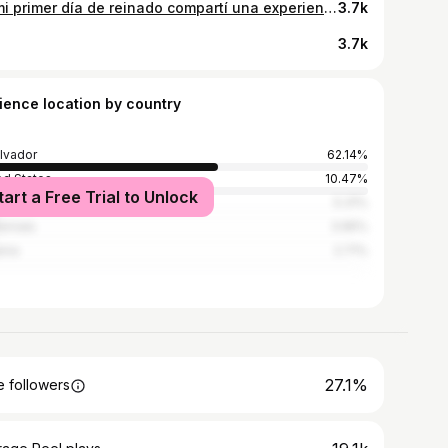
En mi primer día de reinado compartí una experiencia de trabajo junto a la Miss Universo @sheynnispalacios_of 🇳🇮💙🇸🇻 En 2023 una joven Nicaragüense conquistó el corazón de todo el universo con su belleza, talento e inteligencia, hizo historia demostrando que los centroamericanos somos capaces de conquistar el mundo de la mano de Dios y desde ese día se volvió mi Miss Universo favorita recuerdo perfectamente haberla visto en la tele con mis amigas coronarse y haber llorado cuando ganó (Perdonen soy llorona🙈😂) y ahora en 2025 cumplí el sueño no solo de conocerla también de almorzar a su lado teniendo el privilegio de platicar, de conectar, de reír y conocer a un verdadero ángel, gracias Dios mío por permitirme cumplir un sueño que jamás pensé que se hiciera realidad, esto me lo llevo en lo más profundo de mi corazón ❤️‍🩹😭
3.7k
3.7k
ience location by country
alvador
62.14%
ed States
10.47%
tart a Free Trial to Unlock
ico
5.31%
emala
3.95%
ama
2.71%
27.1%
 followers