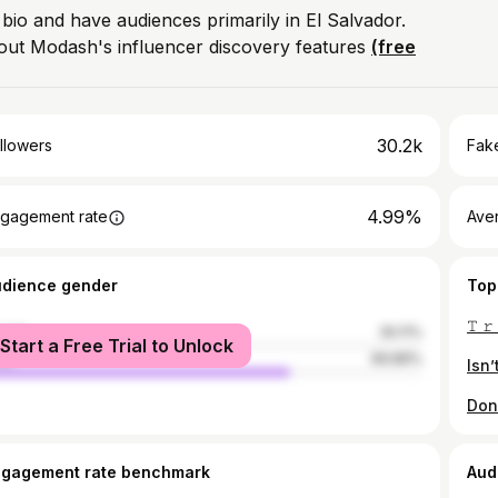
 bio and have audiences primarily in El Salvador.
out Modash's influencer discovery features
(free
30.2k
llowers
Fake
4.99%
gagement rate
Ave
udience gender
Top
𝚃 
male
30.11%
Start a Free Trial to Unlock
le
69.89%
Dond
ngagement rate benchmark
Aud