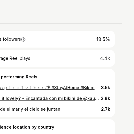
18.5%
 followers
4.4k
rage Reel plays
 performing Reels
 𝚘 𝚙 𝚒 𝚌 𝚊 𝚕 𝚟 𝚒 𝚋 𝚎 𝚜.🌴 #StayAtHome #Bikini
3.5k
Isn’t it lovely? • Encantada con mi bikini de @kauai_sv 🤍
2.8k
e el mar y el cielo se juntan.
2.7k
ience location by country