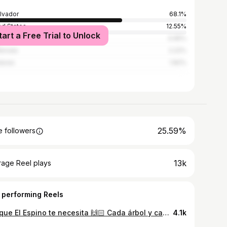
alvador
68.1%
ed States
12.55%
tart a Free Trial to Unlock
ico
4.95%
emala
2.22%
duras
1.82%
25.59%
 followers
13k
rage Reel plays
 performing Reels
Bosque El Espino te necesita 🙌🏻 Cada árbol y cada espacio de este ecosistema es vital, porque almacena aproximadamente la mitad del agua que abastece a San Salvador 🌳 ❤️Por eso queremos un El Espino vivo y protegido de más intervenciones urbanísticas 🤝Confiamos en que, si demostramos que esto realmente nos importa como salvadoreños, el gobierno nos escuchará, porque sabemos que puede hacer las cosas diferente🙏🏻 ✍🏻Entre más nos unamos, más lejos llegará el mensaje, así que firma la petición, comparte este video, sigue y comenta en nuestras redes y usa con respeto el hashtag #BukeleSalvaElEspino Con tu ayuda, podremos lograrlo #ElEspino #AmamosElEspino #ElSalvador #TodosSomosElEspino
4.1k