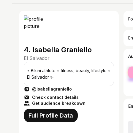
Fo
En
4. Isabella Graniello
A
El Salvador
fe
⋆ Bikini athlete ⋆ fitness, beauty, lifestyle ⋆
ma
El Salvador ✨
@isabellagraniello
Check contact details
Get audience breakdown
E
Full Profile Data