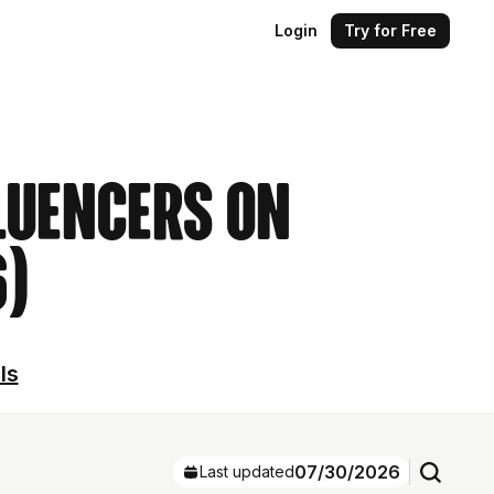
Login
Try for Free
luencers on
6)
ls
07/30/2026
Last updated