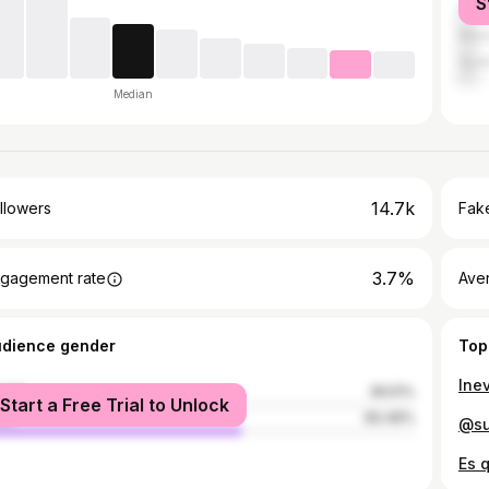
S
India
Mex
Spai
Median
14.7k
llowers
Fake
3.7%
gagement rate
Ave
udience gender
Top
Ine
male
39.51%
Start a Free Trial to Unlock
le
60.49%
@su
Es 