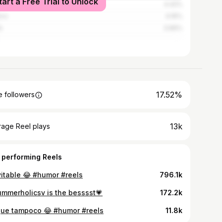
tart a Free Trial to Unlock
4.42%
ico
4.16%
n
3.96%
17.52%
 followers
13k
rage Reel plays
 performing Reels
vitable 😂 #humor #reels
796.1k
mmerholicsv is the besssst💗
172.2k
que tampoco 😂 #humor #reels
11.8k