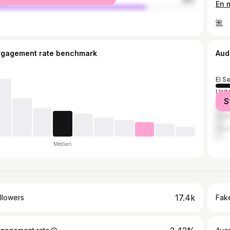
le
76%
🌺
ngagement rate benchmark
Aud
El S
Unit
S
Mex
Guat
Pan
Median
17.4k
llowers
Fake