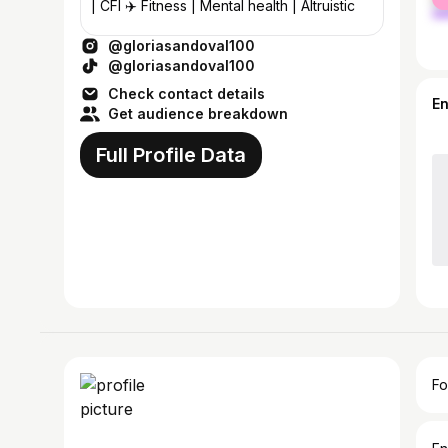
ma
| CFI ✈️ Fitness | Mental health | Altruistic
@gloriasandoval100
@gloriasandoval100
Check contact details
E
Get audience breakdown
Full Profile Data
Fo