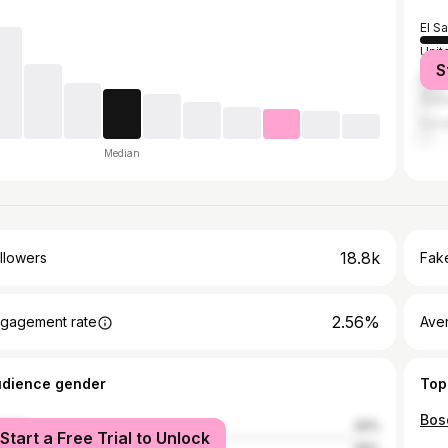
El S
Unit
S
Mex
Guat
Hon
Median
18.8k
llowers
Fake
2.56%
gagement rate
Ave
udience gender
Top
male
24%
Start a Free Trial to Unlock