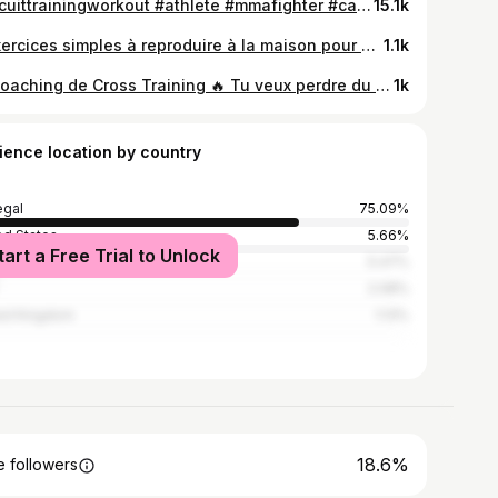
#circuittrainingworkout #athlete #mmafighter #cardioworkout #Athleticssn🔥#nopainnogain #maindset🧠✨
15.1k
3 exercices simples à reproduire à la maison pour soulager les maux de dos en renforçant ce dernier ✨💪🏽 Outfit🤸🏽‍♀️: @galsenfit Quel autre conseil d’exercices voulez-vous voir la prochaine fois ?
1.1k
🔥 Coaching de Cross Training 🔥 Tu veux perdre du poids, te tonifier ou gagner en endurance sans t’ennuyer ? Mon programme de Cross Training est fait pour toi ! ✅ Adapté à tous les niveaux (débutant à expert) ✅ Entraînements variés et progressifs pour des résultats concrets ✅ Perte de gras, renforcement musculaire, endurance et explosivité ✅ Encadrement personnalisé pour t’aider à dépasser tes limites 📍 En salle @fitstopsn ou en coaching à distance 📅 Des séances dynamiques en petits groupes 🔥 Viens transformer ton corps et ton mental 🔥 Contacte-moi pour démarrer dès maintenant ! 💪
1k
ience location by country
gal
75.09%
ed States
5.66%
tart a Free Trial to Unlock
ce
5.47%
2.08%
ed Kingdom
1.13%
18.6%
 followers