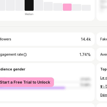
India
Spai
Median
14.4k
llowers
Fake
1.74%
gagement rate
Ave
udience gender
Top
Le 
male
27.02%
Start a Free Trial to Unlock
le
72.98%
❣️✨
Dém