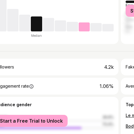
Fran
S
Mor
Côte
Italy
Median
4.2k
llowers
Fake
1.06%
gagement rate
Ave
udience gender
Top
male
26.6%
Start a Free Trial to Unlock
le
73.4%