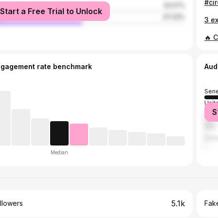
male
52.57%
Start a Free Trial to Unlock
le
47.43%
ngagement rate benchmark
Aud
Sene
Unit
S
Fran
Italy
Unit
Median
5.1k
llowers
Fake