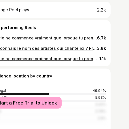
2.2k
rage Reel plays
 performing Reels
Ta vie ne commence vraiment que lorsque tu prends l’entière responsabilité de tout ce qui s’est passé, de tout ce qui se passe et de tout ce qui se passera dans ta vie. Ce n’est qu’alors que tu peux vraiment poursuivre ton ambition, créer des progrês et atteindre ce que tu veux tellement réaliser. • • @loeildulion @bgirl_colle @acrobatic_duoo • @nwe •#motivational #animation #fail #failure #success #keepshowingup #keepgoing #neverquit #cirque
6.7k
Qui connais le nom des artistes qui chante ici ? Proposez-moi d’autres bonne musique pour faire des chorégraphies pareille 😏 My good dancer @bgirl_colle @mariongr.n @nadeeya_gk @ibrah_zrise 🇸🇳🇫🇷 @dope_mn2 @black_womxn 🇨🇮🇨🇮 @deedy.ld @coridlionne @madlouk @enfantdesbois …etc préparez vous pour reproduire avec moi 📹 @barro_dancer 🙏🏾
3.8k
Ta vie ne commence vraiment que lorsque tu prends l’entière la responsabilité de tout ce qui s’est passé, de tout ce qui se passe et de tout ce qui se passera dans ta vie. Ce n’est qu’alors que tu peux vraiment poursuivre ton ambition, créer des progrès et atteindre ce que tu veux tellement réaliser. Ce n’est qu’alors que tu peux voir le monde sous un meilleur jour, éliminer les choses qui te retiennent et avancer. Accepter la responsabilité, c’est accepter l’opportunité de s’améliorer. • @bgirl_colle @acrobatic_duoo • cliché @inspiishoot • • @nwe #photography #shooting #senegal #afrique #acroyoga #acrobatics
1.1k
ience location by country
gal
49.94%
ed States
5.93%
tart a Free Trial to Unlock
ce
5.42%
l
3.78%
2.9%