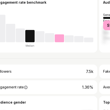
ngagement rate benchmark
Aud
Sene
Fran
S
Spai
Italy
Côte
Median
7.5k
llowers
Fake
1.36%
gagement rate
Ave
udience gender
Top