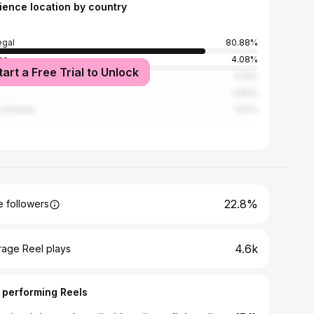
ience location by country
gal
80.88%
ce
4.08%
tart a Free Trial to Unlock
n
3.13%
2.82%
 d'Ivoire
1.57%
22.8%
 followers
4.6k
rage Reel plays
 performing Reels