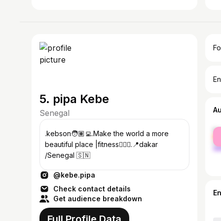
Fo
En
5. pipa Kebe
A
Senegal
fe
.kebson🧑🏽‍💻.Make the world a more
ma
beautiful place |fitness🏋🏽‍♂️.📍dakar
/Senegal 🇸🇳
@kebe.pipa
Check contact details
E
Get audience breakdown
Full Profile Data