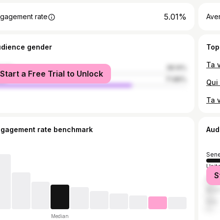
5.01%
gagement rate
Ave
udience gender
Top
male
28.14%
Start a Free Trial to Unlock
le
71.86%
ngagement rate benchmark
Aud
Sene
Unit
S
Fran
Brazi
Italy
Median