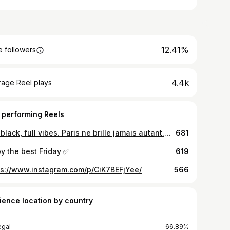
12.41%
 followers
4.4k
rage Reel plays
 performing Reels
Full black, full vibes. Paris ne brille jamais autant.🖤❤️‍🔥 📸 @oya_cts #
681
oy the best Friday ✅
619
ps://www.instagram.com/p/CiK7BEFjYee/
566
ience location by country
gal
66.89%