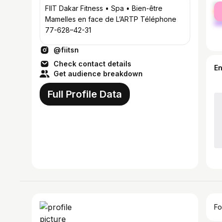
fe
FIIT Dakar Fitness • Spa • Bien-être
ma
Mamelles en face de L’ARTP Téléphone
77-628–42-31
@fiitsn
Check contact details
E
Get audience breakdown
Full Profile Data
Fo