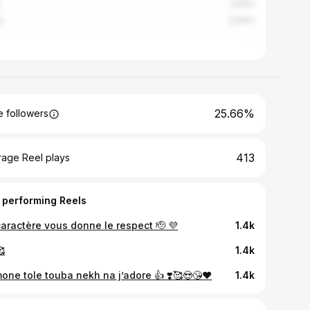
2.52%
n
2.04%
25.66%
 followers
413
rage Reel plays
 performing Reels
caractère vous donne le respect 🫡 💜
1.4k

1.4k
one tole touba nekh na j’adore 👍 ❣️🥰😍😘❤️
1.4k