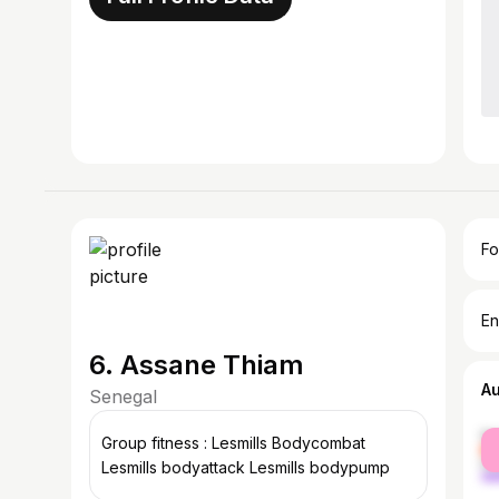
Fo
En
6. Assane Thiam
A
Senegal
fe
Group fitness : Lesmills Bodycombat
ma
Lesmills bodyattack Lesmills bodypump