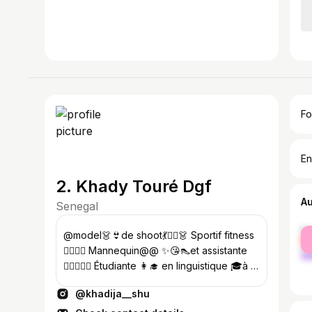
Fo
En
2. Khady Touré Dgf
A
Senegal
fe
@model👗👙de shoot💃👯‍♀️👗 Sportif fitness
ma
🏋️‍♀️🏃‍♀️ Mannequin@@ ✨😘👠et assistante
🦸🏻‍♀️🦸‍♀️ Étudiante 👩‍🎓 en linguistique 🎓à l
UCAD 👩🏻‍💻🧑‍💻🧑‍🎓
@khadija__shu