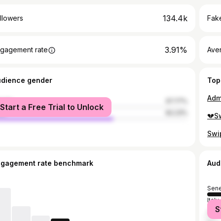
134.4k
llowers
Fake
3.91%
gagement rate
Ave
udience gender
Top
male
37.77%
Start a Free Trial to Unlock
le
62.23%
💔Sw
Swip
ngagement rate benchmark
Aud
Sene
Italy
S
Fran