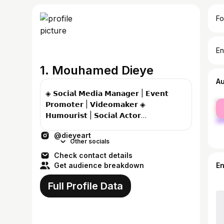
Fo
En
1. Mouhamed Dieye
A
◈ 𝗦𝗼𝗰𝗶𝗮𝗹 𝗠𝗲𝗱𝗶𝗮 𝗠𝗮𝗻𝗮𝗴𝗲𝗿 | 𝗘𝘃𝗲𝗻𝘁
fe
𝗣𝗿𝗼𝗺𝗼𝘁𝗲𝗿 | 𝗩𝗶𝗱𝗲𝗼𝗺𝗮𝗸𝗲𝗿 ◈
ma
𝗛𝘂𝗺𝗼𝘂𝗿𝗶𝘀𝘁 | 𝗦𝗼𝗰𝗶𝗮𝗹 𝗔𝗰𝘁𝗼𝗿
@unitedproject1 📍🇸🇳|🇮🇹 Snap👻
@dieyeart
dieyeart1
Other socials
Check contact details
Get audience breakdown
E
Full Profile Data