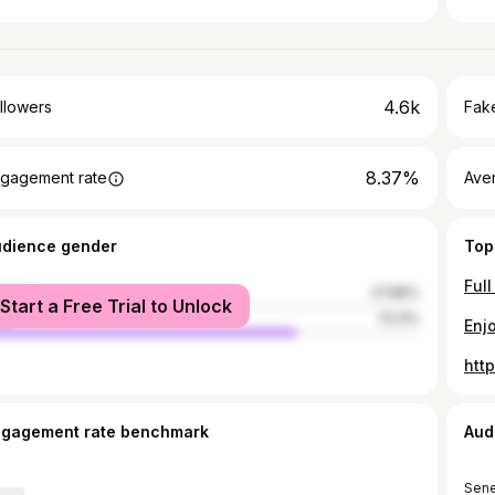
4.6k
llowers
Fake
8.37%
gagement rate
Ave
udience gender
Top
male
27.89%
Start a Free Trial to Unlock
le
72.11%
Enj
htt
ngagement rate benchmark
Aud
Sene