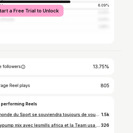
ce
6.09%
tart a Free Trial to Unlock
occo
3.43%
 d'Ivoire
3.04%
2.85%
13.75%
 followers
805
rage Reel plays
 performing Reels
Le monde du Sport se souviendra toujours de vous Capitaine Fadiouff Ndiaye 🕊️❤️ Pump Nation by Iron @coach_thiam Une barre pour une planète plus en forme 🏋️‍♂️🇸🇳🌍 @rufisque_senegal
1.5k
Bodypump mix avec lesmills africa et la Team usa 🇺🇸 ❤️💪🏼🇸🇳#lesmills#bodypump#reebok#
326