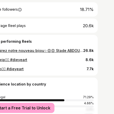
18.71%
 followers
20.6k
rage Reel plays
 performing Reels
Admirez notre nouveau bijou✨😍😍 Stade ABDOULAYE WADE🇸🇳🏟🤩🤩 Jour J⏳ #dieyeart #stadium #football #architecture #dakar #diamniadio #senegal
26.8k
ip👉🏽 #dieyeart
8.6k
👉🏽 #dieyeart
7.7k
ience location by country
gal
71.29%
4.66%
tart a Free Trial to Unlock
ce
3.3%