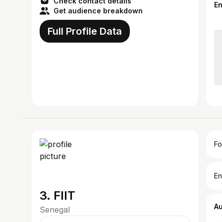
Check contact details
E
Get audience breakdown
Full Profile Data
Fo
En
3. FIIT
A
Senegal