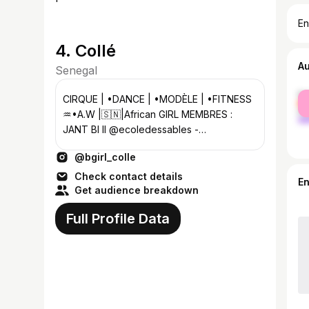
En
4. Collé
A
Senegal
fe
CIRQUE | •DANCE | •MODÈLE | •FITNESS
ma
♒️•A.W |🇸🇳|African GIRL MEMBRES :
JANT BI II @ecoledessables -
@cirque_pour_tous - @acrobatic_duoo
@bgirl_colle
@am_y_colle_
Check contact details
E
Get audience breakdown
Full Profile Data