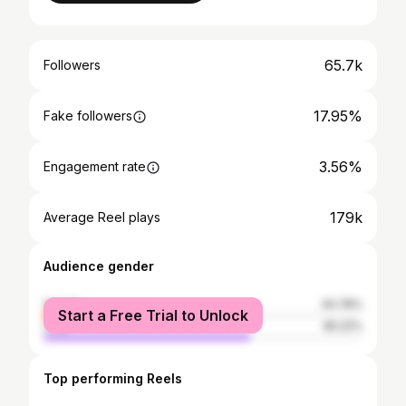
65.7k
Followers
17.95%
Fake followers
3.56%
Engagement rate
179k
Average Reel plays
Audience gender
female
34.78%
Start a Free Trial to Unlock
male
65.22%
Top performing Reels