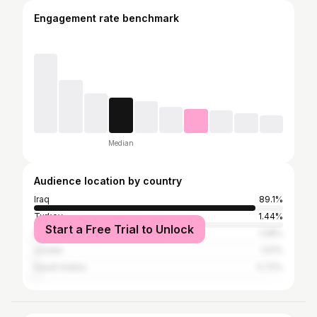
Engagement rate benchmark
Median
Audience location by country
Iraq
89.1%
Turkey
1.44%
Start a Free Trial to Unlock
Iran
1.08%
Jordan
1.01%
Saudi Arabia
0.72%