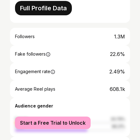
Full Profile Data
1.3M
Followers
22.6%
Fake followers
2.49%
Engagement rate
608.1k
Average Reel plays
Audience gender
female
33.79%
Start a Free Trial to Unlock
male
66.21%