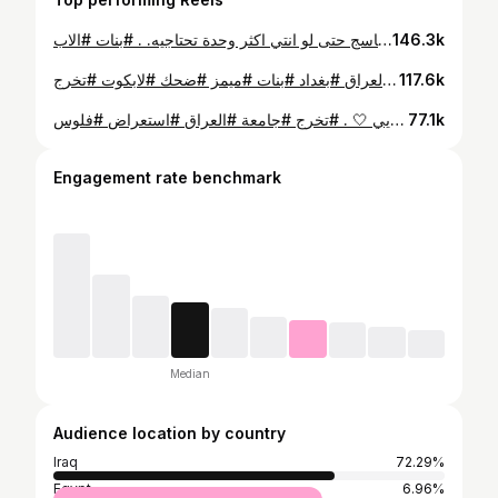
اول مرة بحياتي اقرر انشر هيج شي خاص عني ع السوشيال ميديا .. بس نشرته حتى أكول للي مثلي : إذا أبوچ كان حي وغايب، هذا مو من نقص بيج . و مو مطلوب منج تبررين غيابه، ولا تصلحين خطأ ما سويتيه. انتي ما جنتِ السبب، ولا جنتِ أقل استحقاقاً من غيرج. . يمكن كبرتي من وكت ، وتعلمتي تعتمدين على نفسچ أكثر من اللازم، بس هذا ما يلغي حقج بـ إن تنحبين. غياب الأب ما يحدد قيمتج،ولا يعني إنج ما تستحقين الحُب او بيج مشكلة ! ولا يرسم سقف لحياتج. قيمتج تُبنى من وعيج، من اختياراتج الجاية، ومن قدرتچ بـ إن تقدمين الحب لناسج حتى لو انتي اكثر وحدة تحتاجيه. . #بنات #الاب #daddyissues #توعية #قوة
146.3k
أكثر شي حقيقي واعترف بيه 🤣 . . . #دراسة #جامعة #العراق #بغداد #بنات #ميمز #ضحك #لابكوت #تخرج
117.6k
التخرج يوم جميل ومهم بحياة اي طالب ، بس لأنّه مهم… لازم نعرف شنو نَسوي وشنو نتجنّب 🎓 أشياء لا تسويها بتخرجج: • مخالفة الزي التميّز مو بكسر التعليمات، التميّز بالالتزام واحترام المناسبة والدفعة كلها. • حجز الجلسة الفردية بنفس يوم التخرج راح تتعبين، وشكلك يتغير، ومزاجك ينهك. خليها بيوم ثاني واطلعي براحتك. • استعراض الهدايا لصق فلوس على وشاح التخرج أو التمشي ببوكيه مليان فلوس وذهب داخل الجامعة يبين استعراض أكثر مما هو فرح حقيقي. الفرح ما يحتاج جمهور، واللي ابن خير ما يستعرض بفلوسه بهيج مكان. أعرف كلامي صريح جداً بس هذا رأيي الشخصي، وأتمنى نحترم آراء بعضنا وأنا بدوري أحترم أي رأي مختلف عن رأيي 🤍 . #تخرج #جامعة #العراق #استعراض #فلوس
77.1k
Engagement rate benchmark
Median
Audience location by country
Iraq
72.29%
Egypt
6.96%