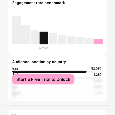
Engagement rate benchmark
Median
Audience location by country
Iraq
82.08%
Turkey
2.28%
Start a Free Trial to Unlock
Jordan
1.99%
Iran
1.99%
Egypt
1.71%