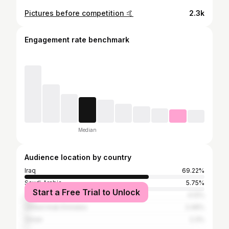
Pictures before competition 🤙
2.3k
Engagement rate benchmark
Median
Audience location by country
Iraq
69.22%
Saudi Arabia
5.75%
Start a Free Trial to Unlock
Turkey
4.12%
United Arab Emirates
2.49%
Oman
2.3%