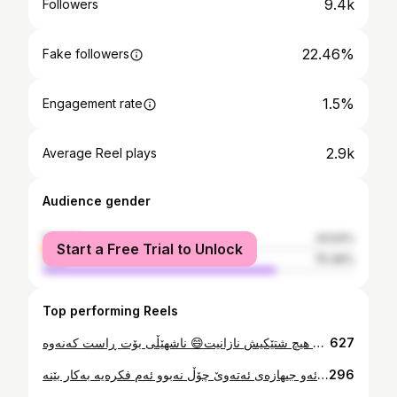
9.4k
Followers
22.46%
Fake followers
1.5%
Engagement rate
2.9k
Average Reel plays
Audience gender
female
24.54%
Start a Free Trial to Unlock
male
75.46%
Top performing Reels
کاتێک زۆر دەمێکە لە جیمیت و هیچ شتێکیش نازانیت😄 ناشهێڵی بۆت ڕاست کەنەوە.
627
ئەگەر ئەو جیهازەی ئەتەوێ چۆڵ نەبوو ئەم فکرەیە بەکار بێنە😂
296