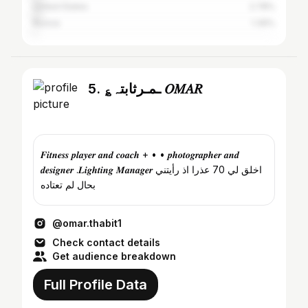
United States
2.78%
Russia
1.39%
5. ؏ـمـرثابتہ 𝑂𝑀𝐴𝑅
𝑭𝒊𝒕𝒏𝒆𝒔𝒔 𝒑𝒍𝒂𝒚𝒆𝒓 𝒂𝒏𝒅 𝒄𝒐𝒂𝒄𝒉 + • • 𝒑𝒉𝒐𝒕𝒐𝒈𝒓𝒂𝒑𝒉𝒆𝒓 𝒂𝒏𝒅
𝒅𝒆𝒔𝒊𝒈𝒏𝒆𝒓 .𝑳𝒊𝒈𝒉𝒕𝒊𝒏𝒈 𝑴𝒂𝒏𝒂𝒈𝒆𝒓 اخلق لي 70 عذرا اذ رأيتني
بحال لم تعتاده
@omar.thabit1
Check contact details
Get audience breakdown
Full Profile Data