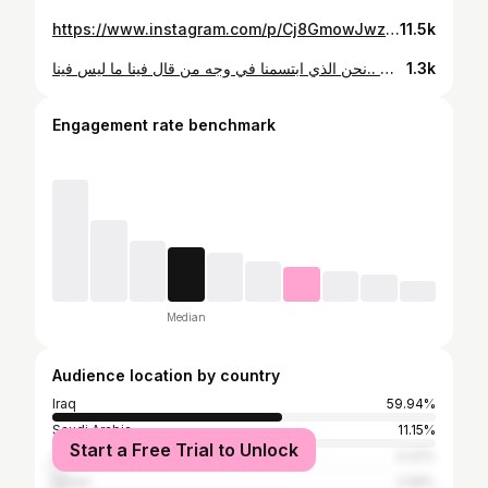
https://www.instagram.com/p/Cj8GmowJwzB/
11.5k
نحن الذي ابتسمنا في وجه من قال فينا ما ليس فينا.. We are the ones who smiled in the face of those who said about us what we are not..
1.3k
Engagement rate benchmark
Median
Audience location by country
Iraq
59.94%
Saudi Arabia
11.15%
Start a Free Trial to Unlock
United Arab Emirates
3.23%
Oman
2.58%