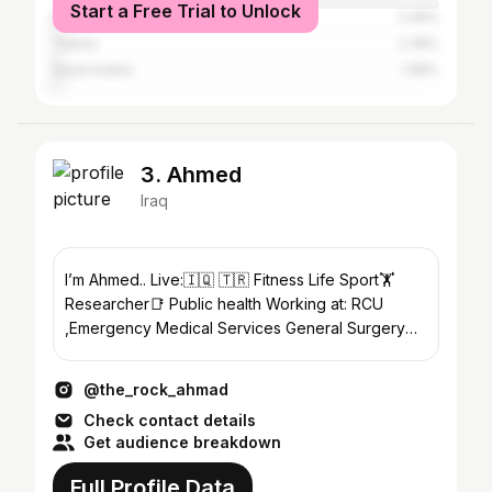
Start a Free Trial to Unlock
Morocco
2.46%
Turkey
2.39%
Saudi Arabia
1.98%
3. Ahmed
Iraq
I’m Ahmed.. Live:🇮🇶 🇹🇷 Fitness Life Sport🏋️
Researcher📑 Public health Working at: RCU
,Emergency Medical Services General Surgery
Unit General trading
@the_rock_ahmad
Check contact details
Get audience breakdown
Full Profile Data