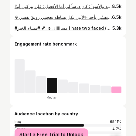
لن أندم على أي شخص دخل حياتي ورحل! فالمخلص : أسعدني والسيء : منحني التجربة والأسوأ : كان درساً لي أما الأفضل : فلن يتركني أبدًا 👌 #memories 🌹🌹🌹🌹
8.5k
🌹حبيت هاي الصورة لأن عفويه 🌹 . انا لست افضل ولا احسنُ من غيري.... ولكنني أمتلك قناعةٌ وثقةً قوية✨ تجلعَلُني أرفض مقارنة َ نفسْي بأحد ✨لأنيي بكلِ بساطه يعجبني رونقَ نفسي ⭐⚪⭐
6.5k
#مساااااء_🌷_💕 #مساء_الخير I hate two faced (hyopcrisy) people . People with hypocrisy . 🌹 🌹 🌹 🌹 . #sweet #cute #fitness #sport #beautiful #nice #budybuilding #instagram
5.3k
Engagement rate benchmark
Median
Audience location by country
Iraq
65.11%
Egypt
4.7%
Start a Free Trial to Unlock