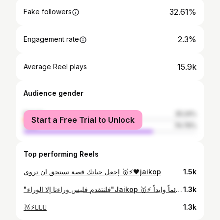
32.61%
Fake followers
2.3%
Engagement rate
15.9k
Average Reel plays
Audience gender
female
25.24%
Start a Free Trial to Unlock
male
74.76%
Top performing Reels
إجعل حياتك قصة تستحق ان تروى 🥇⚡️🖤jaikop
1.5k
"فلنتقدم فليس وراءنا إلا الوراء"Jaikop 🥇⚡️ الحمدالله دائماً وابداً
1.3k
🥇⚡️🤷🏻‍♂️
1.3k