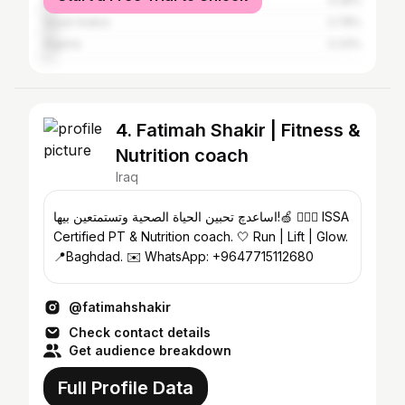
Morocco
4.28%
Saudi Arabia
3.78%
Algeria
3.33%
4. Fatimah Shakir | Fitness &
Nutrition coach
Iraq
اساعدچ تحبين الحياة الصحية وتستمتعين بيها!🍏 🏋🏽‍♀️ ISSA
Certified PT & Nutrition coach. 🤍 Run | Lift | Glow.
📍Baghdad. ✉️ WhatsApp: +9647715112680
@fatimahshakir
Check contact details
Get audience breakdown
Full Profile Data