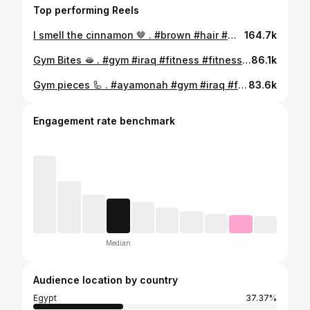
Top performing Reels
I smell the cinnamon 🤎 . #brown #hair #makeup #haircolor #fallhair #outfit #ootd #freckles #sunset #pink #fall #cinnamon #jazz #vibes #beautiful #beauty #fashion #love #photooftheday #model #bodybuilding #syria #iraq #erbil #العراق #سوريا #egypt #jordan #morocco #algeria
164.7k
Gym Bites 🫦 . #gym #iraq #fitness #fitnessmodel #gymoutfit
86.1k
Gym pieces 🦾 . #ayamonah #gym #iraq #fitness #bodybuilding
83.6k
Engagement rate benchmark
Median
Audience location by country
Egypt
37.37%