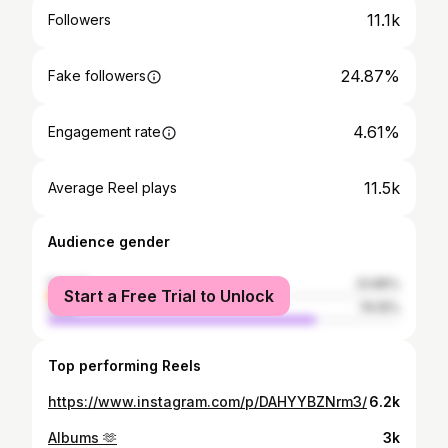
11.1k
Followers
24.87%
Fake followers
4.61%
Engagement rate
11.5k
Average Reel plays
Audience gender
female
23.85%
Start a Free Trial to Unlock
male
76.15%
Top performing Reels
https://www.instagram.com/p/DAHYYBZNrm3/
6.2k
Albums 🫶
3k