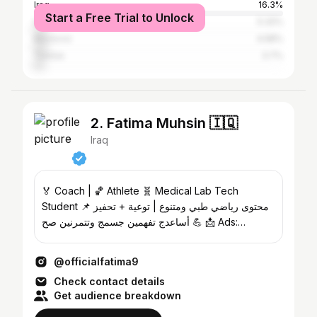
Iraq
16.3%
Start a Free Trial to Unlock
Syria
5.32%
Morocco
4.58%
Tunisia
3.7%
2. Fatima Muhsin 🇮🇶
Iraq
🏅 Coach | 🏀 Athlete 🧬 Medical Lab Tech
Student 📌 محتوى رياضي طبي ومتنوع | توعية + تحفيز
💪 أساعدج تفهمين جسمج وتتمرنين صح 📩 Ads:
+9647736812682
@officialfatima9
Check contact details
Get audience breakdown