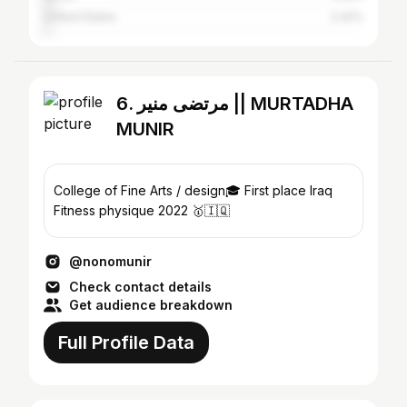
United States
2.42%
6. مرتضى منير || MURTADHA
MUNIR
College of Fine Arts / design🎓 First place Iraq
Fitness physique 2022 🥇🇮🇶
@nonomunir
Check contact details
Get audience breakdown
Full Profile Data