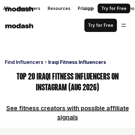
API
Customers
Resources
Pricing
Login
Request a demo
Try for Free
Try for Free
Find Influencers
Iraqi Fitness Influencers
Top 20 Iraqi Fitness Influencers on
Instagram (Aug 2026)
See fitness creators with possible affiliate
signals