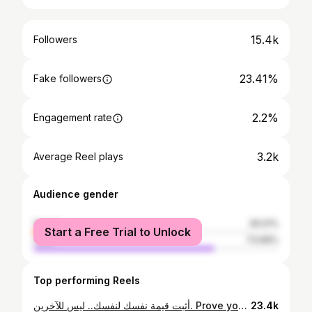
15.4k
Followers
23.41%
Fake followers
2.2%
Engagement rate
3.2k
Average Reel plays
Audience gender
female
26.01%
Start a Free Trial to Unlock
male
73.99%
Top performing Reels
أثبت قيمة نفسك لنفسك.. ليس للآخرين. Prove yourself to your, not others.
23.4k