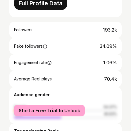
Full Profile Data
193.2k
Followers
34.09%
Fake followers
1.06%
Engagement rate
70.4k
Average Reel plays
Audience gender
female
54.37%
Start a Free Trial to Unlock
male
45.63%
Top performing Reels