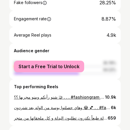
28.25%
Fake followers
8.87%
Engagement rate
4.9k
Average Reel plays
Audience gender
female
35.78%
Start a Free Trial to Unlock
male
64.22%
Top performing Reels
شنو رأيكم ومنو مجربها ؟؟ 🤝 . . . #fashiongram #oldmoneystyle #clothes #fitnessmodel #formal #نصائح_تهمك
10.9k
وهاي حصلتوا بوسة من الوله بعد شتردون 😂 💕 . . #fashiongram #fitnessmodel #oldmoneystyle #clothes #design #نصائح_تهمك #الكوت #men
6k
من اول ما نزلت للشارع واي مكان مشيت بيه لفتت انتباه هواي ناس واكثر من شخص مدح اللبسة 🙏🏻🔥 وهذا دليل على قوة البدلة طبعاً تكدرون تطلبون البدلة و كل ملحقاتها من متجر @sharaf_adeen . للاعلان التواصل دايركت 📸🤝 وتابعني اذا مهتم بأناقتك 🥇
659