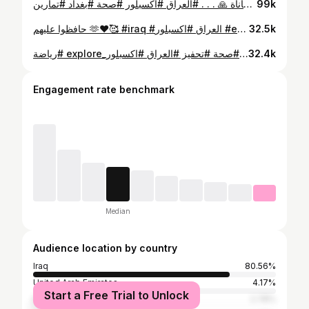
كم مرة گلنا " اريد اتغير بس ماعندي واهس؟" الاهداف ما تنتظر من عندنا يصير مزاجنا حلو .. لو بكل مرة اجانا حماس التغيير وبلشنا فعلاً نحاول نغير عاداتنا اليومية واسلوب حياتنا .. چان شگد صار فرق؟ ♥️ الأهداف تحتاج انضباط .. التزام وعقلية قوية مو واهس ومزاج حلو الواهس حجة نقنع بيها نفسنا من نكون خايفين من التغيير او المحاولة! لو نحاول نتغير اليوم او نبقى نفتر بدائرة المعاناة 🙏 . . . #العراق #اكسبلور #صحة #بغداد #تمارين #explore #iraq #fitness #run #تحفيز #motivation #
99k
حافظوا عليهم 🫶♥️🥰 #iraq #العراق #اكسبلور #explore #fitness
32.5k
⁨ لو كان سهلاً لفعله الجميع ✌🏼 التحدي الحقيقي هو الاستمرارية .. لأن الالتزام مو سهل، وفكرة انك تختار كل يوم الشي اللي يفيدك ويطورك، حتى بأيام المزاج والتعب هو انجاز وخطوة صغيرة لنتائج كبيرة بعدين 🤍 اختاروا اولوياتكم صح🤗 #صحة #تحفيز #العراق #اكسبلور_explore #رياضة⁩
32.4k
Engagement rate benchmark
Median
Audience location by country
Iraq
80.56%
United Arab Emirates
4.17%
Start a Free Trial to Unlock
Egypt
2.78%