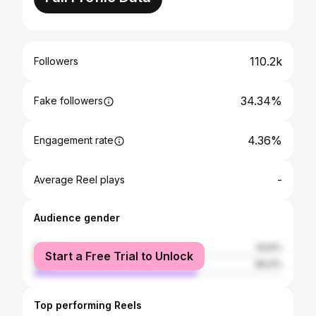
110.2k
Followers
34.34%
Fake followers
4.36%
Engagement rate
-
Average Reel plays
Audience gender
female
33.6%
Start a Free Trial to Unlock
male
66.4%
Top performing Reels