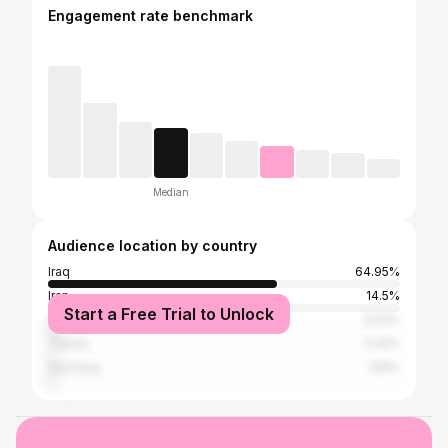
Engagement rate benchmark
Median
Audience location by country
Iraq
64.95%
Iran
14.5%
Start a Free Trial to Unlock
United Kingdom
3.02%
Turkey
2.42%
Germany
1.81%