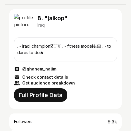
8. "jaikop"
Iraq
. - iraqi champion🎖🇮🇶 . - fitness model💪🏻 . - to
dares to do🔥
@ghanem_najim
Check contact details
Get audience breakdown
Full Profile Data
9.3k
Followers