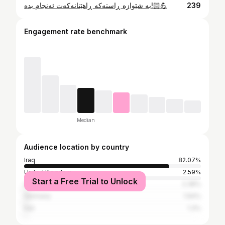
بە شێوازە ڕاستەکە ڕاهێنانەکەت ئەنجام بدە!💪🏻
239
Engagement rate benchmark
Median
Audience location by country
Iraq
82.07%
United Kingdom
2.59%
Start a Free Trial to Unlock
United States
2.38%
Germany
1.94%
Iran
1.3%