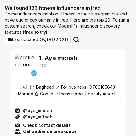
We found 183 fitness Influencers in Iraq
These influencers mention 'fitness' in their Instagram bio and
have audiences primarily in Iraq. Here are the top 20. To run a
custom search, check out Modash's influencer discovery
features
(free to try)
.
08/06/2026
Last updated
1. Aya monah
Iraq
🇮🇶🇸🇾 Baghdad 📍 For business : 07891656431
Married 💍 Coach | fitness model | beauty model
@aya_monah
@aya_m0nah
Check contact details
Get audience breakdown