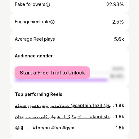
22.93%
Fake followers
2.5%
Engagement rate
5.6k
Average Reel plays
Audience gender
female
14.51%
Start a Free Trial to Unlock
male
85.49%
Top performing Reels
سەلامەتی پێش هەموو شتێکە. @captain.fazil @supersilver_heza
1.8k
یەکێک لە شێوازەکانی دەست پێچان✅ . . . #kurdish #foryou #kickboxing
1.6k
😂🥊 . . . #foryou #fyp #gym
1.5k