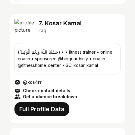
7. Kosar Kamal
Iraq
(حَسْبُنَا اللَّهُ وَنِعْمَ الْوَكِيلُ) • • fitness trainer • online
coach • sponsored @bioguardsuly • coach
@fitnesshome_center • SC: kosar_kamal
@kos4rr
Check contact details
Get audience breakdown
Full Profile Data