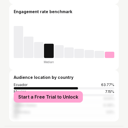
Engagement rate benchmark
Median
Audience location by country
Ecuador
63.77%
Mexico
7.15%
Start a Free Trial to Unlock
Argentina
6.54%
United States
6.39%
Colombia
3.5%