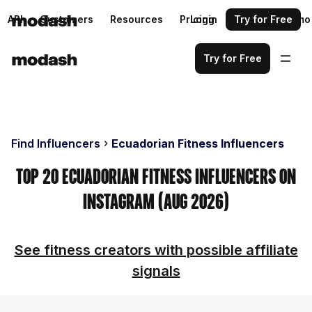
API
Customers
Resources
Pricing
Login
Request a demo
Try for Free
Try for Free
Find Influencers
Ecuadorian Fitness Influencers
Top 20 Ecuadorian Fitness Influencers on
Instagram (Aug 2026)
See fitness creators with possible affiliate
signals