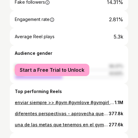
14.31%
Fake followers
2.81%
Engagement rate
5.3k
Average Reel plays
Audience gender
female
56.37%
Start a Free Trial to Unlock
male
43.63%
Top performing Reels
enviar siempre >> #gym #gymlove #gymgirl #fitness
1.1M
diferentes perspectivas - aprovecha que tienes la oportunidad de mover el cuerpo y diferenciemos la pereza del cansancio. #gymmotivation #motivational #motivation #gymgirl #gymlife #workout #fitnessmotivation #gymflow
377.8k
una de las metas que tenemos en el gym es sacar esas dominadas ❤️‍🔥 y amo porque es uno de mis ejercicios favoritos. Ten paciencia, toma tiempo, pero sobre todo PRÁCTICA. te dejo algunos ejercicios que puedes incluir en tus días de gym para ir fortaleciendo y dominando, además aprovecha mucho los días de jalones (espalda) para complementar y seguir generando fuerza. #pullups #pullup #gym #gymmotivation #gymlife #gymgirl #gymtips #backday #dominadas
277.6k