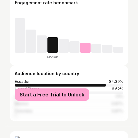
Engagement rate benchmark
Median
Audience location by country
Ecuador
84.39%
United States
6.62%
Start a Free Trial to Unlock
Spain
1.5%
Mexico
0.87%
Colombia
0.87%