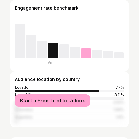
Engagement rate benchmark
Median
Audience location by country
Ecuador
77%
United States
8.11%
Start a Free Trial to Unlock
Spain
2.52%
Colombia
1.99%
Argentina
1.6%