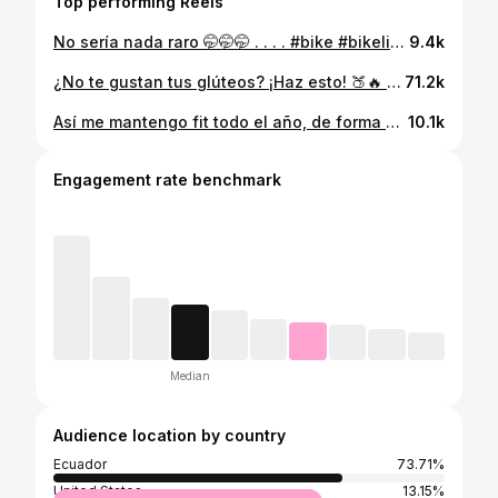
Top performing Reels
No sería nada raro 🤭🤭🤭 . . . . #bike #bikelife #biker #sportsaddict #humor
9.4k
¿No te gustan tus glúteos? ¡Haz esto! 🍑🔥 Con solo un par de mancuernas puedes transformar tus piernas y glúteos desde casa — sin máquinas, sin excusas. 👉 Enfócate en ejercicios clave: sentadillas, zancadas, peso muerto rumano, hip thrusts y step-ups. 👉 Hazlos lentos, con control, buena técnica y enfoque en el rango completo. 👉 Aumenta el reto cada semana: más peso o tempo más lento. Y sobre todo… hazlo constante. El cambio viene con disciplina, no con suerte 💪 #gluteos #piernasfuertes #entrenamientointeligente #mancuernas #fitnessencasa #rutinaencasa #transformación #fuerza #tonificación #gluteday #sinexcusas #fyp #fitgoals #ejerciciofuncional #cuerpofit
71.2k
Así me mantengo fit todo el año, de forma saludable y sin volverme loco 🔥🏠 Rutina en casa para bajar la panza ¡sin saltos! (ideal si tienes sobrepeso o cuidas tus rodillas 🙌) 💡 Mis 5 reglas que SÍ funcionan: ✅ Hago fuerza (a más músculo, más grasa quemas) ✅ Combino con cardio moderado ✅ Como en déficit calórico (como menos de lo que gasto, sin dejar de nutrirme) ✅ Descanso al menos 8 horas diarias (sin descanso no hay progreso) ✅ Me muevo todos los días, aunque sea con una caminata No es magia, es constancia y sentido común. 💪 Guarda esta rutina, hazla con calma… pero hazla. #BajarLaPanza #DéficitCalórico #RutinaSinSaltos #FitnessReal #EjercicioEnCasa #FuerzaYCardio #EstiloDeVidaSaludable #Fitness #SinExcusas #DescansaYEntrena #Calistenia #Gym
10.1k
Engagement rate benchmark
Median
Audience location by country
Ecuador
73.71%
United States
13.15%