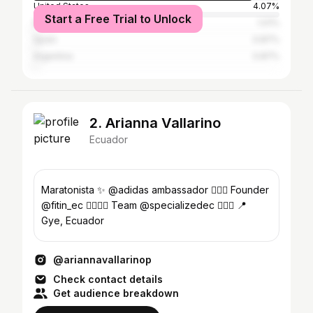
United States
4.07%
Start a Free Trial to Unlock
Mexico
1.01%
Spain
0.87%
Argentina
0.87%
2. Arianna Vallarino
Ecuador
Maratonista ✨ @adidas ambassador 🏃🏼‍♀️ Founder
@fitin_ec 🏋🏼‍♀️💕 Team @specializedec 🚴🏼‍♀️ 📍
Gye, Ecuador
@ariannavallarinop
Check contact details
Get audience breakdown