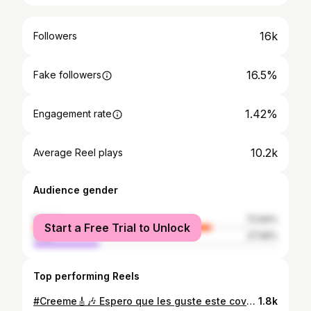
16k
Followers
16.5%
Fake followers
1.42%
Engagement rate
10.2k
Average Reel plays
Audience gender
female
72.94%
Start a Free Trial to Unlock
male
27.06%
Top performing Reels
#Creeme🎸🎶 Espero que les guste este cover que hicimos junto con @solangegomez33 ❤ @maluma @karolg •📽 @dmcilla @sasa.ec @lcastillooficial - - - @shakalenelbeat @bullnene @ecuacover
1.8k