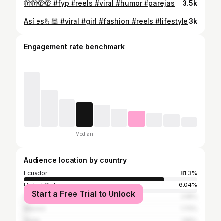
🫣🫣🫣🫣 #fyp #reels #viral #humor #parejas
3.5k
Así es🫰🏻 #viral #girl #fashion #reels #lifestyle
3k
Engagement rate benchmark
Median
Audience location by country
Ecuador
81.3%
United States
6.04%
Start a Free Trial to Unlock
Colombia
2.16%
Mexico
1.72%
Spain
1.55%