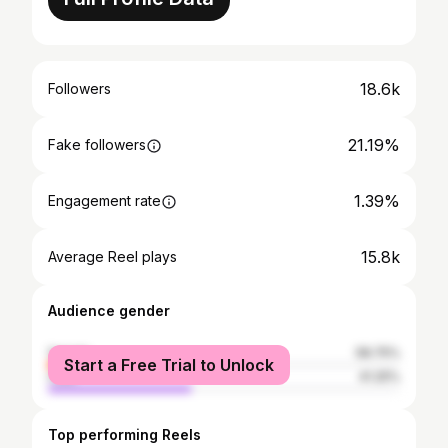
18.6k
Followers
21.19%
Fake followers
1.39%
Engagement rate
15.8k
Average Reel plays
Audience gender
female
58.75%
Start a Free Trial to Unlock
male
41.25%
Top performing Reels