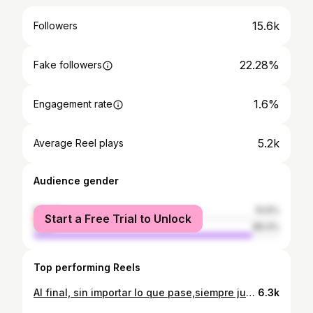
15.6k
Followers
22.28%
Fake followers
1.6%
Engagement rate
5.2k
Average Reel plays
Audience gender
female
10.6%
Start a Free Trial to Unlock
male
89.4%
Top performing Reels
Al final, sin importar lo que pase,siempre juntas❤️‍🩹 #parati #reel #viral #hermanos #family
6.3k