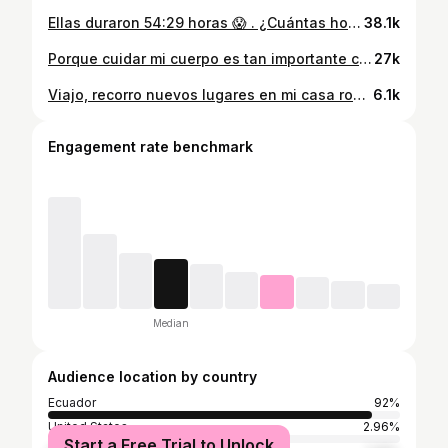
Ellas duraron 54:29 horas 😱 . ¿Cuántas horas ustedes durarían? @havolinedeport . #retohavoline #retohavoline5 #retohavoline5🚘✋🏻
38.1k
Porque cuidar mi cuerpo es tan importante como cuidar mi piel💪🏼 . Encontré este protector solar de @larocheposay 🧴que lo cambió todo: ligero, resistente y perfecto para mis entrenamientos✨ . ¿Y tú ya usas protector solar cuando entrenas? 👀 #tudermatólogosabemás #larocheposayskincare #veranoanthelios #publicidad
27k
Viajo, recorro nuevos lugares en mi casa rodante y hago ejercicio, pero nunca me olvido de la protección solar con Anthelios UVMUNE 400 de @larocheposay que resisten al agua, al sudor y a la arena y me protegen de los rayos UVB/UVA ultra largos. #TuDermatologoSabeMas #LaRochePosaySkinCare #VeranoAnthelios #Publicidad
6.1k
Engagement rate benchmark
Median
Audience location by country
Ecuador
92%
United States
2.96%
Start a Free Trial to Unlock