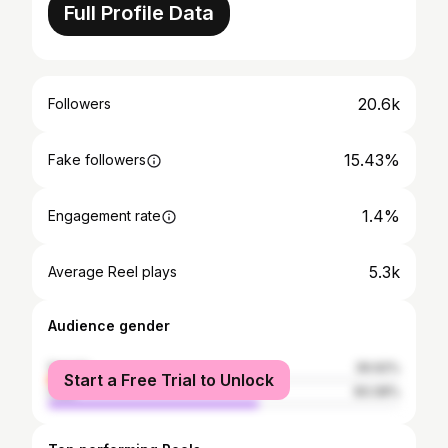
Full Profile Data
20.6k
Followers
15.43%
Fake followers
1.4%
Engagement rate
5.3k
Average Reel plays
Audience gender
female
39.92%
Start a Free Trial to Unlock
male
60.08%