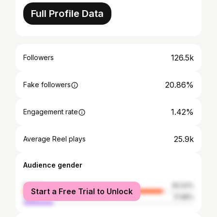
Full Profile Data
126.5k
Followers
20.86%
Fake followers
1.42%
Engagement rate
25.9k
Average Reel plays
Audience gender
female
82.02%
Start a Free Trial to Unlock
male
17.98%