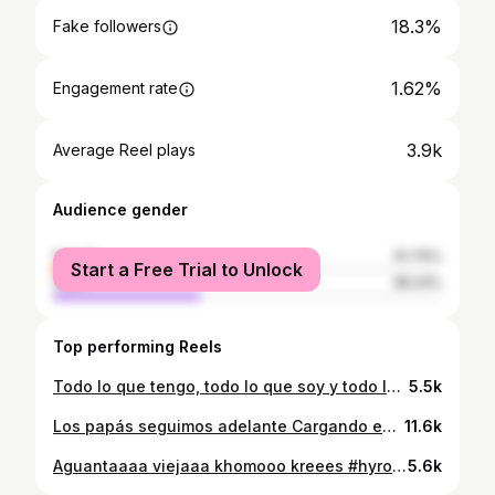
18.3%
Fake followers
1.62%
Engagement rate
3.9k
Average Reel plays
Audience gender
female
61.76%
Start a Free Trial to Unlock
male
38.24%
Top performing Reels
Todo lo que tengo, todo lo que soy y todo lo que seré.. Es completamente tuyo. - Franco Barone
5.5k
Los papás seguimos adelante Cargando estrés y caminando constantemente al borde del agotamiento. Hasta que un día simplemente.. Colapsamos. Y es en ese momento cuando las personas a nuestro alrededor recién se dan cuenta. Pero ya pasaron por alto todas las señales. Primera etapa: Menos tolerancia. Cosas pequeñas empiezan a molestarnos más de la cuenta. No es simplemente “mal humor”, es fatiga emocional. Segunda etapa: Aislamiento. Nos desconectamos, hablamos poco, buscamos estar solos. Perdemos momentos felices que antes disfrutábamos con nuestros hijos. Tercera etapa: Síntomas físicos. Migrañas, dolor de espalda, insomnio, resfriados interminables. Nuestro cuerpo empieza a reflejar lo que nuestra mente ya no puede sostener. Cuarta etapa: Pérdida de motivación. Todo nos pesa. El trabajo, la familia, la vida… Todo se siente igual de vacío. Quinta etapa: Te Cierras. Dejamos de reír, de jugar, de soñar. La ansiedad y la depresión se apoderan si no hacemos algo. Si leyendo esto sientes que estás en alguna de estas etapas. Es momento de actuar. Nadie vendrá a salvarte. Tú eres el único que puede hacerlo. Mis dos mejores consejos: 1. Habla con tu familia antes de que sea tarde. Comparte lo que cargas y encuentren juntos una forma de aligerarlo. 2. Vuelve a entrenar. Aunque sea lo primero que suelas dejar de lado, moverte es lo que más necesitas ahora. No lo dejes. Cuento contigo papá! #dad #dadhours #family #saludmental #mentalhealth #parenthood
11.6k
Aguantaaaa viejaaa khomooo kreees #hyrox #hyroxmx #cdmx #hyroxtraining #hyroxworld #fitness #dad #running
5.6k