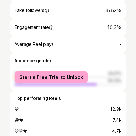
16.62%
Fake followers
10.3%
Engagement rate
-
Average Reel plays
Audience gender
female
23.27%
Start a Free Trial to Unlock
male
76.73%
Top performing Reels
💙
12.3k
😁♥️
7.4k
💛💙❤️
4.7k