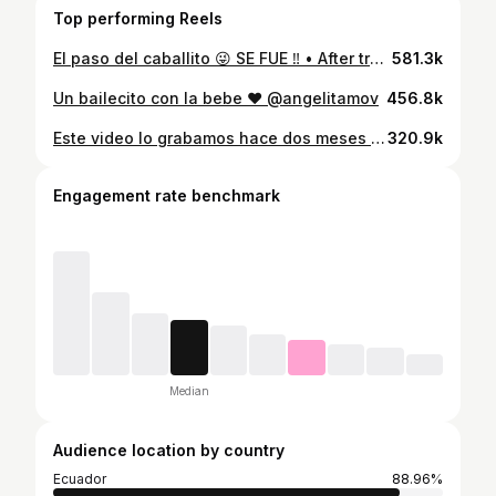
Top performing Reels
El paso del caballito 😜 SE FUE ‼️ • After training @tao_fitnessclub #elcaballitochallenge #dance #viral
581.3k
Un bailecito con la bebe ❤️ @angelitamov
456.8k
Este video lo grabamos hace dos meses exactamente jajaja nuestra experiencia probando el pepinillo con chamoy QUIEREN SEGUNDA PARTE??? @miami_inec
320.9k
Engagement rate benchmark
Median
Audience location by country
Ecuador
88.96%