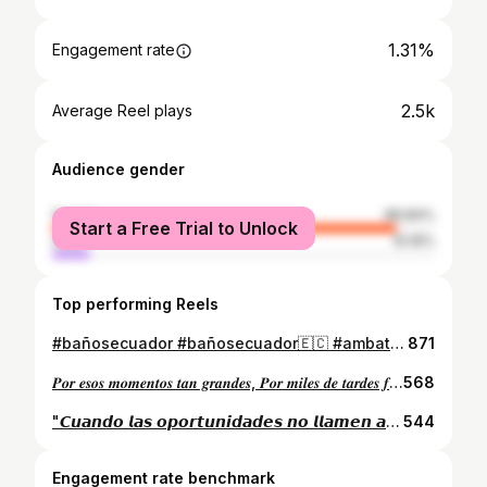
1.31%
Engagement rate
2.5k
Average Reel plays
Audience gender
female
89.84%
Start a Free Trial to Unlock
male
10.16%
Top performing Reels
#bañosecuador #bañosecuador🇪🇨 #ambato #cascada 🏞️🌈⛰️🌱🏔️
871
𝑷𝒐𝒓 𝒆𝒔𝒐𝒔 𝒎𝒐𝒎𝒆𝒏𝒕𝒐𝒔 𝒕𝒂𝒏 𝒈𝒓𝒂𝒏𝒅𝒆𝒔, 𝑷𝒐𝒓 𝒎𝒊𝒍𝒆𝒔 𝒅𝒆 𝒕𝒂𝒓𝒅𝒆𝒔 𝒇𝒆𝒍𝒊𝒄𝒆𝒔, 𝒑𝒐𝒓 𝒆𝒔𝒐 𝒚 𝒔𝒊𝒆𝒎𝒑𝒓𝒆 𝒔𝒆𝒓𝒂𝒔, 𝒍𝒂 𝒑𝒂𝒔𝒊𝒐𝒏 𝒅𝒆 𝒎𝒊 𝒗𝒊𝒅𝒂...🇪🇪 #emelec #emelexista #bocadelpozo #clubsportemelec#csemelec
568
"𝘾𝙪𝙖𝙣𝙙𝙤 𝙡𝙖𝙨 𝙤𝙥𝙤𝙧𝙩𝙪𝙣𝙞𝙙𝙖𝙙𝙚𝙨 𝙣𝙤 𝙡𝙡𝙖𝙢𝙚𝙣 𝙖 𝙩𝙪 𝙥𝙪𝙚𝙧𝙩𝙖, 𝙘𝙤𝙣𝙨𝙩𝙧𝙪𝙮𝙚 𝙪𝙣𝙖." #fitnessmotivation #fitnesslifestyle #fitgoals #fitshopecuador #misterecuadorusa #rusia
544
Engagement rate benchmark