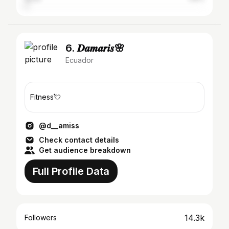
6. 𝑫𝒂𝒎𝒂𝒓𝒊𝒔🌸
Ecuador
Fitness💘
@d__amiss
Check contact details
Get audience breakdown
Full Profile Data
14.3k
Followers