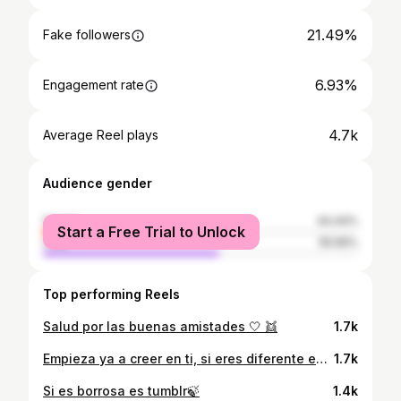
21.49%
Fake followers
6.93%
Engagement rate
4.7k
Average Reel plays
Audience gender
female
44.44%
Start a Free Trial to Unlock
male
55.56%
Top performing Reels
Salud por las buenas amistades 🤍 👯
1.7k
Empieza ya a creer en ti, si eres diferente es porque eres única.
1.7k
Si es borrosa es tumblr🍃
1.4k