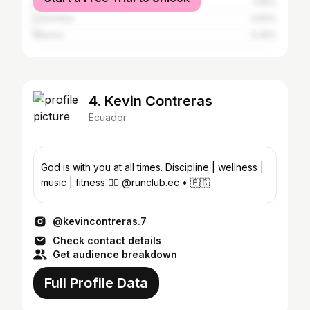
Spain
1.06%
Colombia
0.82%
Mexico
0.35%
4. Kevin Contreras
Ecuador
God is with you at all times. Discipline | wellness |
music | fitness 🏋🏻 @runclub.ec • 🇪🇨
@kevincontreras.7
Check contact details
Get audience breakdown
Full Profile Data