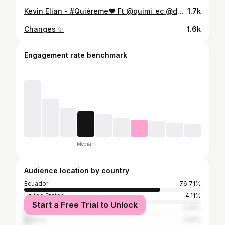
Kevin Elian - #Quiéreme❤️ Ft @quimi_ec @daboinmusica @anthonyelsoniko /Disponible ya en mi canal de YouTube🙌🏻‼️ Link en mi Perfil🔥 Espero que les guste está nueva propuesta mi gente gracias por el apoyo que siempre le han dado a mi carrera se viene un 2020 lleno de musica📀 . . •Gracias al apoyo y trabajo de @chinodirector @dmcilla @sasa.ec @isma.visual 🎥 Logramos realizar este Video Clip, gracias a @camvlez 👑 por aceptar la invitación como protagonista del video •ProdM: 🎹 @anthonyelsoniko @laureanosanchez . #ecuador #machala #music #reggeaton #dancehall #pop #venzuela #colombia #peru #chile #youtube
1.7k
Changes ✨
1.6k
Engagement rate benchmark
Median
Audience location by country
Ecuador
76.71%
United States
4.11%
Start a Free Trial to Unlock
Colombia
3.25%
Mexico
2.62%