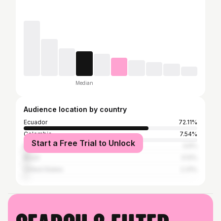
Median
Audience location by country
Ecuador
72.11%
Colombia
7.54%
Start a Free Trial to Unlock
Mexico
3.6%
Brazil
3.12%
United States
2.31%