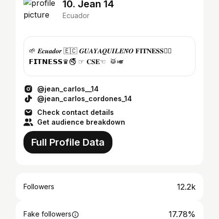
10. Jean 14
Ecuador
🌱 𝑬𝒄𝒖𝒂𝒅𝒐𝒓 🇪🇨 𝑮𝑼𝑨𝒀𝑨𝑸𝑼𝑰𝑳𝑬𝑵̃𝑶 𝐅𝐈𝐓𝐍𝐄𝐒𝐒🏋️‍♂️
𝗙𝗜𝗧𝗡𝗘𝗦𝗦♛🚭 ☞ 𝐂𝐒𝐄☜ 🥁🎺
@jean_carlos__14
@jean_carlos_cordones_14
Check contact details
Get audience breakdown
Full Profile Data
12.2k
Followers
17.78%
Fake followers