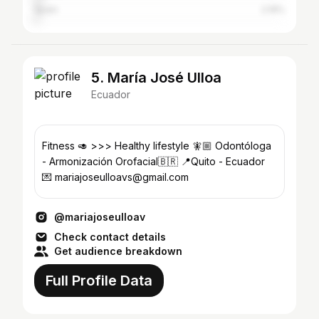
Spain
2.19%
5. María José Ulloa
Ecuador
Fitness 🥑 >>> Healthy lifestyle 🧚🏼 Odontóloga
- Armonización Orofacial🇧🇷 📍Quito - Ecuador
💌 mariajoseulloavs@gmail.com
@mariajoseulloav
Check contact details
Get audience breakdown
Full Profile Data