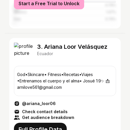
Start a Free Trial to Unlock
Spain
4.79%
Mexico
1.47%
Italy
0.74%
3. Ariana Loor Velásquez
Ecuador
God•Skincare• Fitness•Recetas•Viajes
•Entrenamos el cuerpo y el alma• Josué 1:9✨ 📩
arnilove561@gmail.com
@ariana_loor06
Check contact details
Get audience breakdown
Full Profile Data