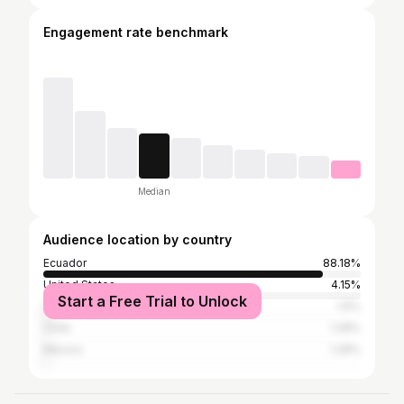
Engagement rate benchmark
Median
Audience location by country
Ecuador
88.18%
United States
4.15%
Start a Free Trial to Unlock
Colombia
1.6%
Chile
1.28%
Mexico
1.28%