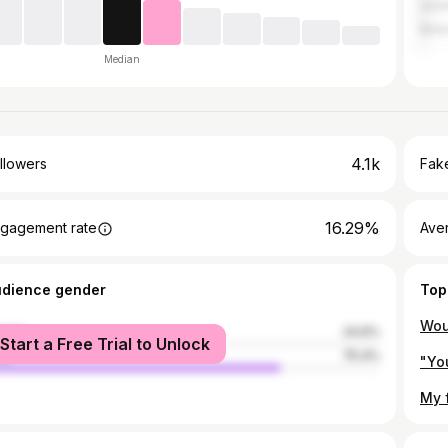
Ista
Berli
Median
4.1k
llowers
Fake
16.29%
gagement rate
Ave
udience gender
Top
male
24.6%
Start a Free Trial to Unlock
le
75.4%