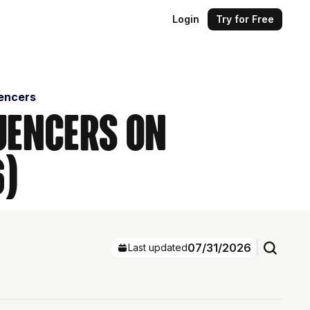
Login
Try for Free
uencers
luencers on
6)
07/31/2026
Last updated