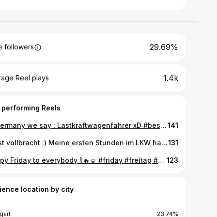
29.69%
 followers
1.4k
rage Reel plays
 performing Reels
In Germany we say : Lastkraftwagenfahrer xD #bestanden #lkw #truck #lkwfahrer #trucker #trucks #academy #fahrschuleacademy #passt #truckerbabes #actros #lkwfans #baldmithänger #newchapter #1893 #mercedes #benztruck #benz #lookingforward
141
Es ist vollbracht :) Meine ersten Stunden im LKW habe ich hinter mir und Wow das ist nochmal ganz was anderes als mit unseren Crafter 😃 Freue mich schon auf nächste Woche da kommt der Anhänger dran :) #lkw #lkwfahrer #lkwfahrschule #C #CE #truck #truckerlife #trucks #fahrschule #fahrschüler #academy #fun #funny #newthings #weiterbildung #tothemoon
131
Happy Friday to everybody 🍾🔥☺️ #friday #freitag #welcometotheweekend #vino #wein #zuvinosagichnieno #🍷 #weekend #weekedvibes #hochdiehändewochenende #stuttgart #germany #schräglage #0711 #nightlife #saschkomachtdietüre #tattoo #flexenimsitzen
123
ience location by city
gart
23.74%