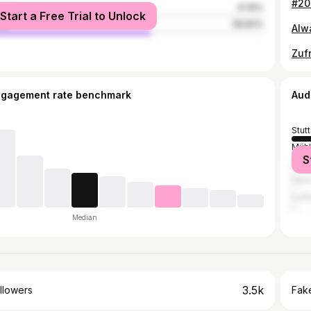
male
41.16%
Start a Free Trial to Unlock
le
58.84%
ngagement rate benchmark
Aud
Stutt
Mühl
S
Pfor
Vien
Ludw
Median
3.5k
llowers
Fake