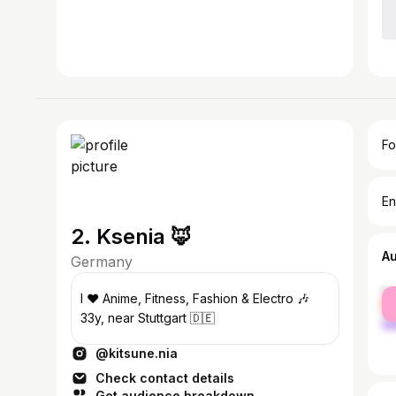
Fo
En
2. Ksenia 🦊
A
Germany
fe
I ❤️ Anime, Fitness, Fashion & Electro 🎶
ma
33y, near Stuttgart 🇩🇪
@kitsune.nia
Check contact details
Get audience breakdown