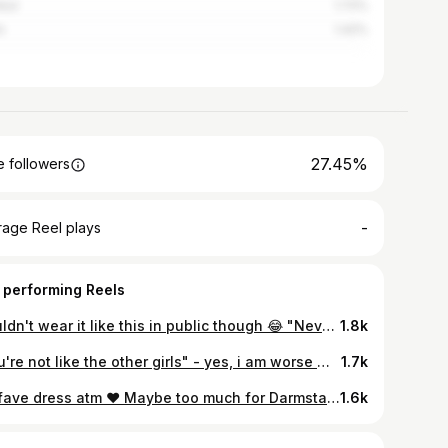
nbul
1.72%
n
1.42%
27.45%
 followers
-
rage Reel plays
 performing Reels
Wouldn't wear it like this in public though 😂 "Never go in search for love Go in search for life And life will find you the love you seek." Photo by @elschabro #studiophotography #shooting #shootout #body #lingeriebody #diamondbody #hunkemöller #hunkemöllerbody #annsummers #annsummerslingerie #bondage #style #fashionshoot #shootingday #fashionblogger #inkedgirl #inked #girlswithink #tattoo #tattoogirl #studiophotoshoot
1.8k
"You're not like the other girls" - yes, i am worse 😈 #sailormoon #sailormoonfangirl #sailormoonfan #otaku #otakugirl #2buns #2bunshairstyle #buns #bunshair #girlwithbangs #girlswithink #inkedgirls #tattoogirl #fashionshootingday💞i❤️ #fashionshoot #fashioninspiration #fitgirl #muscleback #feathertattoo #ffm #frankfurtammain #darmstadtcity #darmstadt #homeshooting
1.7k
My fave dress atm ❤️ Maybe too much for Darmstadt Heimstättensiedlung 😅 but I'm looking forward to wear it during festivals season 🥰 #zaradress #zara #favouritedress #favedress #transparentlace #lacedress #trasparent #transparentdress #blacklace #coachella #festivalstyle #festivaloutfit #festival #festivallook #festivallove #wcd #worldclubdome #girlswithink #inkedgirl #tattooinspo #blackwork #fashionshoot #fashioninspo #fashionblogger #fashionstyle
1.6k