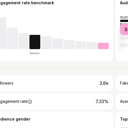
ngagement rate benchmark
Aud
Stutt
Bali
S
Berli
Col
São 
Median
3.8k
llowers
Fake
7.33%
gagement rate
Ave
udience gender
Top