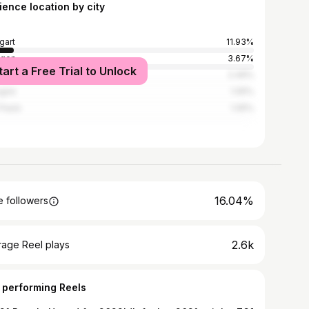
ience location by city
gart
11.93%
ngen
3.67%
tart a Free Trial to Unlock
n
2.49%
ogne
1.05%
Paulo
1.05%
16.04%
 followers
2.6k
rage Reel plays
 performing Reels