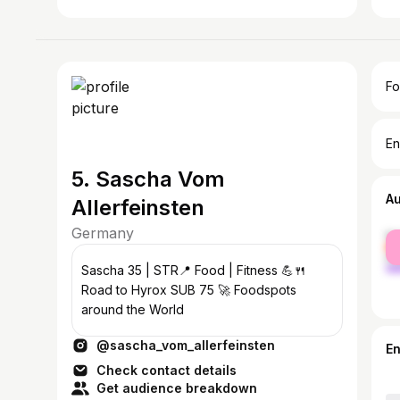
Fo
En
5. Sascha Vom
A
Allerfeinsten
Germany
fe
ma
Sascha 35 | STR📍 Food | Fitness 💪🍴
Road to Hyrox SUB 75 🚀 Foodspots
around the World
@sascha_vom_allerfeinsten
E
Check contact details
Get audience breakdown