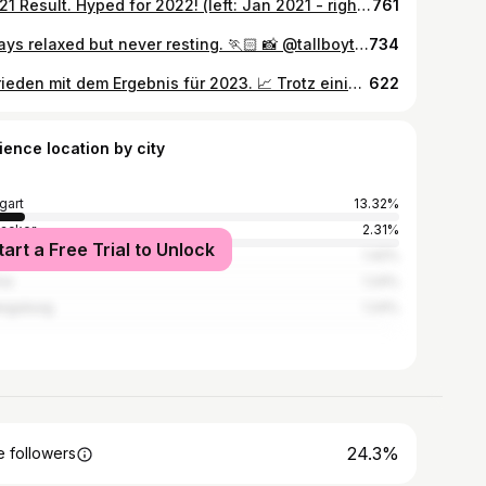
#2021 Result. Hyped for 2022! (left: Jan 2021 - right: Nov 2021) #vegains #TOFU #ftm #transman #saufsportbalance #willisaskill #nurguckennichtanfassen #soysoy #transformation #gym #lift #trans #zen
761
Always relaxed but never resting. 🏃🏻 📸 @tallboytakingpictures #0711 #ftm #slavsofinstagram
734
Zufrieden mit dem Ergebnis für 2023. 📈 Trotz einigen und auch längeren gesundheitlichen Ausfällen konnte ich vor allem krafttechnisch deutlich vorankommen. Mein Masse-Ziel konnte ich leider nicht ganz erreichen, bin aber gerade einfach froh gesund zu sein und im Training PRs fetzen zu können. So kann es weitergehen! #hyped for 24 #vegansdoitbetter #eatcleantalkdirty #gym #lifting #fittrans #ftm
622
ience location by city
gart
13.32%
acker
2.31%
tart a Free Trial to Unlock
zheim
1.42%
na
1.24%
igsburg
1.24%
24.3%
 followers