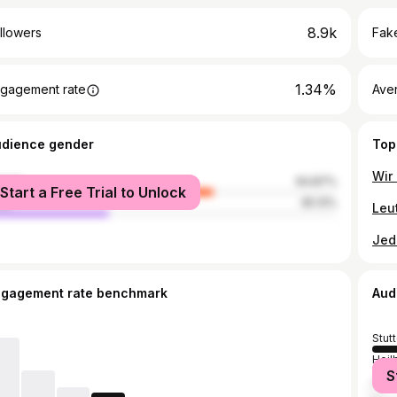
8.9k
llowers
Fake
1.34%
gagement rate
Ave
udience gender
Top
male
64.87%
Start a Free Trial to Unlock
le
35.13%
ngagement rate benchmark
Aud
Stutt
Heil
S
Ludw