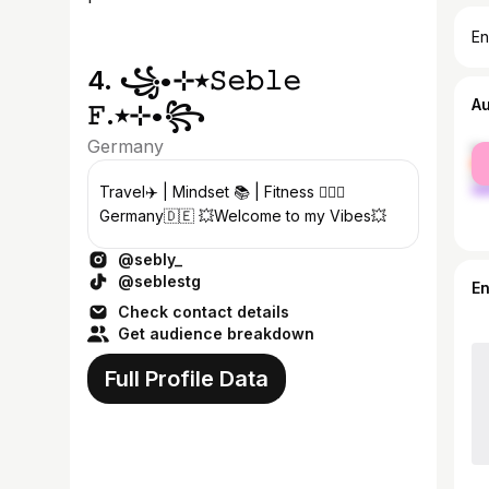
En
4. ꧁•⊹٭𝚂𝚎𝚋𝚕𝚎
A
𝙵.٭⊹•꧂
Germany
fe
ma
Travel✈️ | Mindset 📚 | Fitness 🏋️‍♀️📍
Germany🇩🇪 💥Welcome to my Vibes💥
@sebly_
@seblestg
E
Check contact details
Get audience breakdown
Full Profile Data