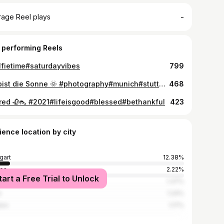
-
rage Reel plays
 performing Reels
lfietime#saturdayvibes
799
Du bist die Sonne 🌞 #photography#munich#stuttgartgirl#summervibes#happy#sun#sunshinegirl
468
lred 🥀👠 #2021#lifeisgood#blessed#bethankful
423
ience location by city
gart
12.38%
es
2.22%
tart a Free Trial to Unlock
kfurt
1.37%
n
1.24%
don
1.17%