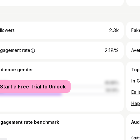
2.3k
llowers
Fake
2.18%
gagement rate
Ave
udience gender
Top
male
45.86%
Start a Free Trial to Unlock
le
54.14%
ngagement rate benchmark
Aud
Stutt