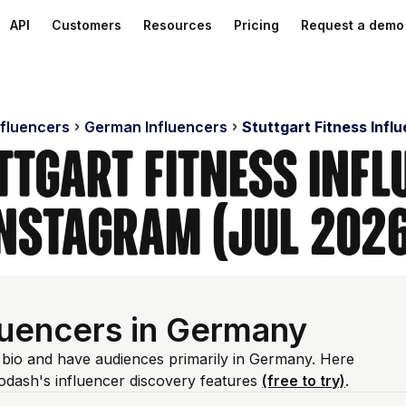
API
Customers
Resources
Pricing
Request a demo
nfluencers
German Influencers
Stuttgart Fitness Infl
ttgart Fitness Inf
nstagram (Jul 202
fluencers in Germany
m bio and have audiences primarily in Germany. Here
odash's influencer discovery features
(free to try)
.