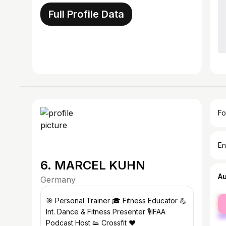
Full Profile Data
Fo
En
6. MARCEL KUHN
A
Germany
fe
🎯 Personal Trainer 🎓 Fitness Educator 💪
ma
Int. Dance & Fitness Presenter 🎙IFAA
Podcast Host 👟 Crossfit ❤️