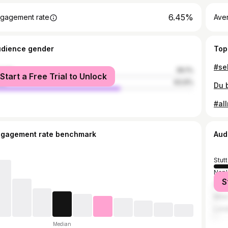
6.45%
gagement rate
Ave
udience gender
Top
#se
male
36.1%
Start a Free Trial to Unlock
le
63.9%
#al
ngagement rate benchmark
Aud
Stutt
Napl
S
Fran
Mila
Lon
Median