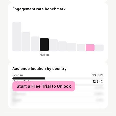
Engagement rate benchmark
Median
Audience location by country
Jordan
36.38%
United States
12.34%
Start a Free Trial to Unlock
Brazil
3.21%
Lebanon
2.56%
Egypt
2.4%