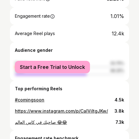
1.01%
Engagement rate
12.4k
Average Reel plays
Audience gender
female
33.75%
Start a Free Trial to Unlock
male
66.25%
Top performing Reels
#comingsoon
4.5k
https://www.instagram.com/p/CaIViltgJKw/
3.8k
صاحبك في كاس العالم 😂😂
7.3k
Engagement rate benchmark