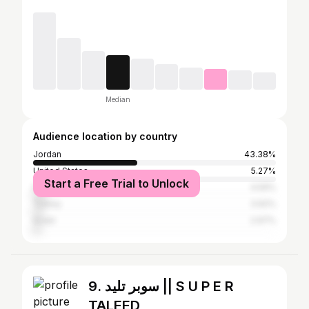
Median
Audience location by country
Jordan
43.38%
United States
5.27%
Start a Free Trial to Unlock
Palestinian Territories
4.59%
Turkey
3.92%
Israel
2.97%
9. سوبر تليد || S U P E R
TALEED