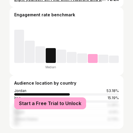
Engagement rate benchmark
Median
Audience location by country
Jordan
53.18%
Iraq
15.19%
Start a Free Trial to Unlock
Serbia
5.39%
Egypt
4.14%
United States
3.73%