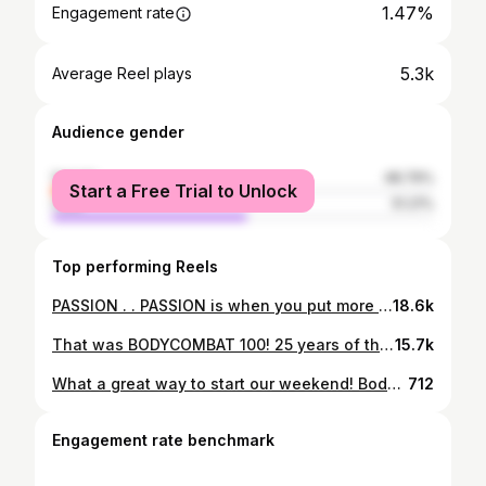
1.47%
Engagement rate
5.3k
Average Reel plays
Audience gender
female
48.79%
Start a Free Trial to Unlock
male
51.21%
Top performing Reels
PASSION . . PASSION is when you put more energy into something than is required to do it . It is more than just enthusiasm or excitement, passion is AMBITION that is materialised into ACTION to put as much HEART, MIND , BODY and SOUL into something as is possible. 🔥🔥🔥🔥 . #lesmillsmiddleeast #lesmills #lesmillsbodyattack #bodyattack #workoutmotivation #workout #trainer #passion #ambition #enthusiasm #energy
18.6k
That was BODYCOMBAT 100! 25 years of this amazing program and i am happy to be part of it. Here is to the next hundred of BODYCOMBAT ❤️❤️ Thanks to the amazing instructors that i shared the stage with❤️❤️ it is an honor. Thank you @goldsgymjordan for facilitating this huge event. Thanks @olaallozi for the video I #lesmills #adidasxlesmills #bodycombat #lesmillsmiddleeast
15.7k
What a great way to start our weekend! Bodycombat 103 Relaunch... Thank you @goldsgymjordan for putting together such a great event... Hats off for our incredible team: @m.alhalbouni @inji2311 @hyasat.pt @naseralsheikh83 @omar_imran 🎥...@thelenzco.jo #bodycombat #bc103 #relaunch #blackandyellow🖤💛
712
Engagement rate benchmark