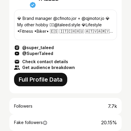
💎 Brand manager @cfmoto.jor + @qjmotor.jo 💎
My other hobby 👉🏻@taleed.style 💎Lifestyle
•Fitness •Biker• 🇪🇸 🇮🇹🇨🇭🇭🇺 🇦🇹🇻🇦🇲🇾
🇦🇪 🇸🇦 🇹🇷 ❌👇🏻YouTube👇🏻❌
@super_taleed
@SuperTaleed
Check contact details
Get audience breakdown
Full Profile Data
7.7k
Followers
20.15%
Fake followers