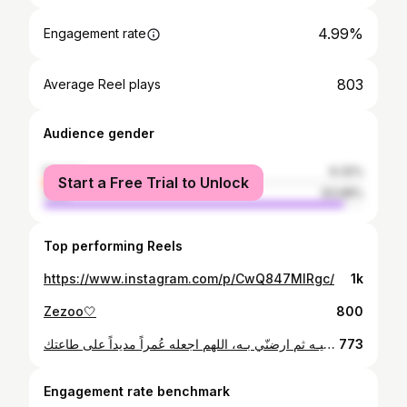
4.99%
Engagement rate
803
Average Reel plays
Audience gender
female
6.32%
Start a Free Trial to Unlock
male
93.68%
Top performing Reels
https://www.instagram.com/p/CwQ847MIRgc/
1k
Zezoo🤍
800
اللهم انّي استودعتك عاماً مضى من عمري، ربّي بارك ليّ في عامي الجديد، واجعله عام خير وسعادة، وحقق ليّ ما اتمناه وتراه خيراً ليّ، ربّي اكتب ليّ الخير فيـه ثم ارضنّي بـه، اللهم اجعله عُمراً مديداً على طاعتك🖤
773
Engagement rate benchmark