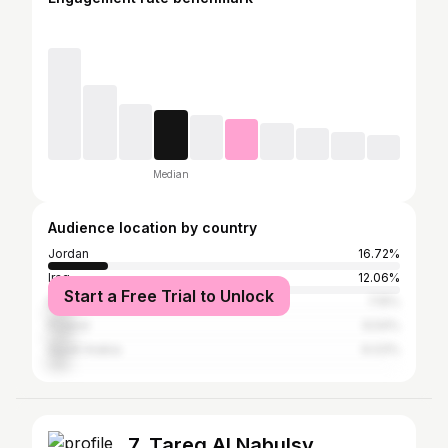
Median
Audience location by country
Jordan
16.72%
Iraq
12.06%
Start a Free Trial to Unlock
Brazil
7.15%
Poland
6.54%
Saudi Arabia
6.03%
7. Tareq Al Nabulsy