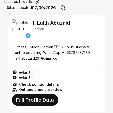
features
(free to try)
.
07/30/2026
Last updated
1. Laith Abuzaid
Jordan
Fitness | Model Jordan🇯🇴📌 For business &
online coaching: WhatsApp: +962782037189
laithabuzaid261@gmail.com
@lai_th_1
@lai_th_1
Check contact details
Get audience breakdown
Full Profile Data