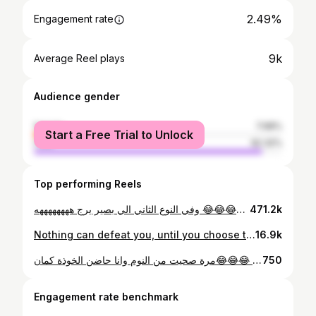
2.49%
Engagement rate
9k
Average Reel plays
Audience gender
female
7.68%
Start a Free Trial to Unlock
male
92.32%
Top performing Reels
الكل بحكيلي ما بخاف…فجأة مع فتحة الثروتل (البنزين) بفتحو ثمهم وبسمع أصوات غريبة وراي 😇😂😂😂 وفي النوع الثاني الي بصير يرج ههههههههه Everyone tells me they aren’t afraid... Suddenly with the throttle (gasoline) open, they open their mouths, and I hear strange sounds, wondering w was that?!! 🧐🤔🤭R they really SCREAMING NOW?!! Hahahaha Shots by flying cell device thanks to #apple hehe 😈 #super_taleed #amman #jordan #letsgo #racing #bike #funnyvideos #screaming #instagood #instagram
471.2k
Nothing can defeat you, until you choose to lose💪🏻🔥 #alhamdulillah #back #gym #fitness #motivation
16.9k
مرة صحيت من النوم وانا حاضن الخوذة كمان😂😂😂 #мото #sportsbike #wheelie #love #motorcycle #explore #throttlezone #bikeporn #r1 #bikersofinstagram
750
Engagement rate benchmark