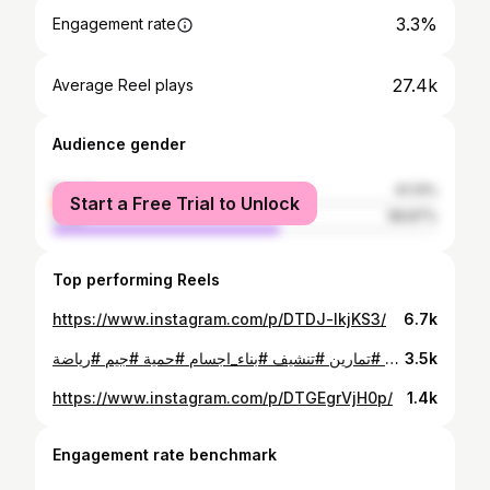
3.3%
Engagement rate
27.4k
Average Reel plays
Audience gender
female
41.13%
Start a Free Trial to Unlock
male
58.87%
Top performing Reels
https://www.instagram.com/p/DTDJ-lkjKS3/
6.7k
⁨ ضايل ٣٣ يوم اكتبلي عن شو بتحب يكون الريل الجاي #gym #bodybuilding #fitness #prep #classicphysique #journey #تمارين #تنشيف #بناء_اجسام #حمية #جيم #رياضة⁩
3.5k
https://www.instagram.com/p/DTGEgrVjH0p/
1.4k
Engagement rate benchmark