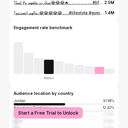
سكرت ملفهم ولا لسا؟😂😂😂🔥 . . . . . . . . . . #lifestyle #gym #explore #fyp #like #arabic
2.5M
مالهم انصدمو؟،😂😂😂😂😂 . . .#lifestyle #gym #explore #fyp #like #arabic
1.4M
Engagement rate benchmark
Median
Audience location by country
Jordan
51.18%
Palestinian Territories
12.32%
Start a Free Trial to Unlock
Algeria
4.74%
Israel
3.79%