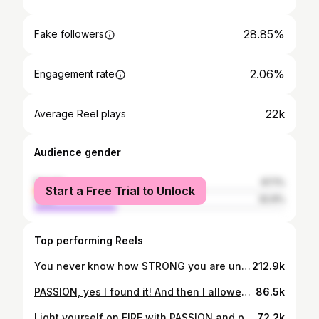
28.85%
Fake followers
2.06%
Engagement rate
22k
Average Reel plays
Audience gender
female
67.1%
Start a Free Trial to Unlock
male
32.9%
Top performing Reels
You never know how STRONG you are until being STRONG is the only choice you got! @odaialghazzawi I’m speechless ❤️❤️❤️❤️❤️❤️❤️ . #strong #strongwomen #lesmills #lesmillsmiddleeast #bodycombat #bodyattack #coach #passion #goldsgym #motivation #workoutmotivation #lovewhatyoudo
212.9k
PASSION, yes I found it! And then I allowed it to become my PURPOSE. PASSION is ENERGY. Feel the POWER that comes from focusing on what excites you! . Light yourself with PASSION and people will come from miles away just to see you BURN 🔥. . BIG THANKS FOR @odaialghazzawi for this amazing video ❤️❤️ #lesmillsmiddleeast #lesmillstribe #lesmills #bodycombat #lesmillsbodycombat #passion #love #lovewhatyoudo #energy #energyiseverything #fitnessmotivation #nonstop #strong #strongwomen #passion
86.5k
Light yourself on FIRE with PASSION and people will come from miles to watch you BURN 🔥 . Huge and big appreciation for @odaialghazzawi I am in love with the video ❤️ #passion #fire #lesmills #lesmillsbodyattack #bodyattack #bodyattacklove #strong #strongwomen #lovewhatyoudo #dowhatyoulove #energy
72.2k