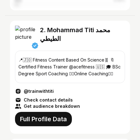
Iraq
3.32%
2. Mohammad Titi محمد
الطيطي
📍🇯🇴 Fitness Content Based On Science🧬 🔖
Certified Fitness Trainer @acefitness 🇺🇸 🎓 BSc
Degree Sport Coaching 👇🏽Online Coaching👇🏽
@trainwithtiti
Check contact details
Get audience breakdown
Full Profile Data