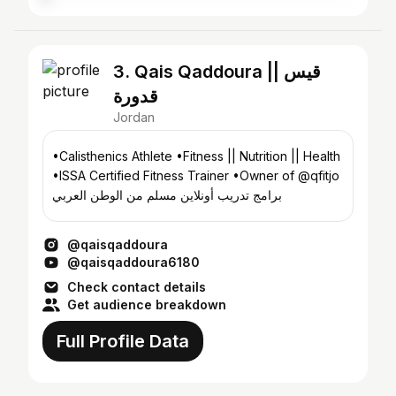
3. Qais Qaddoura || قيس
قدورة
Jordan
•Calisthenics Athlete •Fitness || Nutrition || Health
•ISSA Certified Fitness Trainer •Owner of @qfitjo
برامج تدريب أونلاين مسلم من الوطن العربي
@qaisqaddoura
@qaisqaddoura6180
Check contact details
Get audience breakdown
Full Profile Data