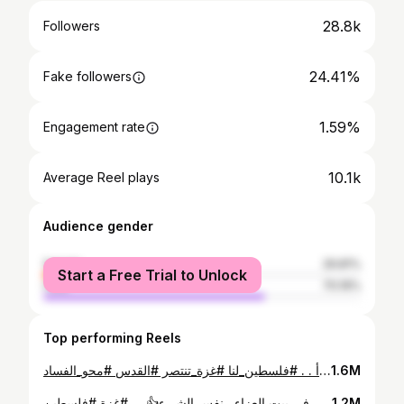
28.8k
Followers
24.41%
Fake followers
1.59%
Engagement rate
10.1k
Average Reel plays
Audience gender
female
29.81%
Start a Free Trial to Unlock
male
70.19%
Top performing Reels
في كثير أشياء منقدر نعملها.. ولازم نعملها إذا كان الشعور صادق.. يجب أن تبدأ . . #فلسطين_لنا #غزة_تنتصر #القدس #محو_الفساد
1.6M
رسائل كثيرة في فيديو واحد.. بتمنى من الناس تختار الموقف الصح والتصرفات الصح والشعور الصح في هذا الزمن اللي كلشي في ماشي خطأ.. وإفهموا إنه دينا بحكي إحنا و هم كالجسد الواحد اذا بتأذوا منشعر بالأذى معهم وإذا مش مهتمين للي بصير معهم راجعوا دينكم في خطأ فيكم.. و دينا ما بحكي هم ببلد و إنت ببلد ما بخصك الموضوع وما حدا بقلك ما تفرح و ضل منكد وإحبس نفسك.. ولكن إختر التصرفات الصحيحة والطبيعية في هذه المواقف كيف مثلا لما تروح تعزي ما بصير تقوم ترقص في بيت العزاء ..نفس الشيء👍 . . #غزة #فلسطين #gaza_under_attack #freepalestine
1.2M