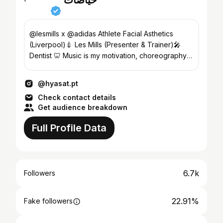
حياصات
@lesmills x @adidas Athlete Facial Asthetics
(Liverpool)💉 Les Mills (Presenter & Trainer)🎤
Dentist 🦷 Music is my motivation, choreography is
my art🇯🇴
@hyasat.pt
Check contact details
Get audience breakdown
Full Profile Data
6.7k
Followers
22.91%
Fake followers