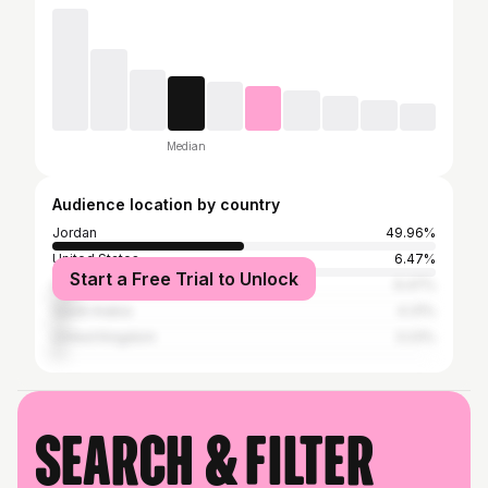
Median
Audience location by country
Jordan
49.96%
United States
6.47%
Start a Free Trial to Unlock
United Arab Emirates
6.47%
Saudi Arabia
4.31%
United Kingdom
3.23%
Search & filter