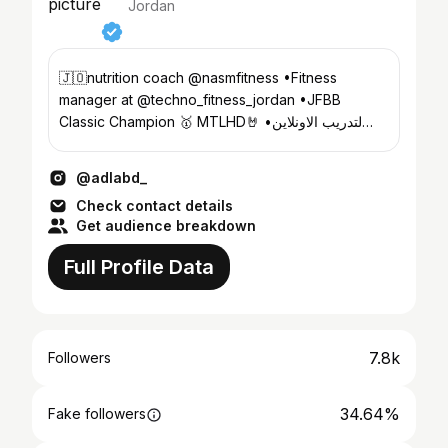
Jordan
🇯🇴nutrition coach @nasmfitness •Fitness
manager at @techno_fitness_jordan •JFBB
Classic Champion 🥇 MTLHD🤘 •لتدريب الاونلاين
ابعتلي "اونلاين" 📥برسالة
@adlabd_
Check contact details
Get audience breakdown
Full Profile Data
7.8k
Followers
34.64%
Fake followers