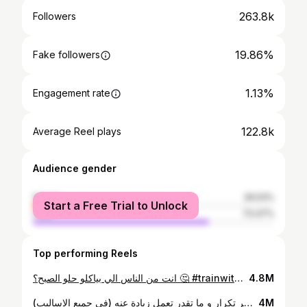
263.8k
Followers
19.86%
Fake followers
1.13%
Engagement rate
122.8k
Average Reel plays
Audience gender
female
26.53%
Start a Free Trial to Unlock
male
73.47%
Top performing Reels
انت من الناس الي بياكلو حلو الصبح؟ 🤔 #trainwithtiti #healthytips #tips #onlinecoach #personaltrainer #fitnessjourney #weightlossjourney #gotogym #gym #bodybuilding #sugar #fitnessmotivation #amman #dxb #uae #نصائح_صحية #نصائح #تمارين #جيم #لياقة
4.8M
توضيح لأساليب التدريب بالمقاومة 👨🏻‍🏫 1️⃣الضخامة العضلية : هي زيادة حجم العضلات باكبر قدر ممكن وهاد الاسلوب تبعوه جماعة كمال الاجسام. “التكرار من ٦-١٤ و الراحة من ١-٣ دقائق” 2️⃣القوة العضلية : هي زيادة قدرتك على رفع اعلى وزن ممكن من خلال تطبيق المعادلة الي بالفيديو على التمارين المركبة (سكوات , ديدليفت , بنش برس) وهاد الاسلوب بتبعوه الرباعين “التكرار من ١-٥ و الراحة من ٣-٦ دقائق” 3️⃣التحمل العضلي : هي قدرة العضلات على العمل لأطول فترة ممكنة وهاد الاسلوب خاص بالرياضيين , مثال : لاعب ملاكمة هدفه يكمل كل جولات الملاكمة بتعب اقل “التكرار ١٥ على الاقل و الراحة ٢٠ - ٦٠ ثانية” 🔹القصد بالوزن العالي هو انك تستخدم اعلى وزن ممكن بعدد التكرارات المطلوبة منك بهدف انك توصل اخر تكرار و ما تقدر تعمل زيادة عنه (في جميع الاساليب) Outfit : @tropicaljo #fitnesstips #resistancetraining #gymtips #tips #bodybuilding #weighttraining #تمارين #جيم #تنحيف #trainwithtiti
4M