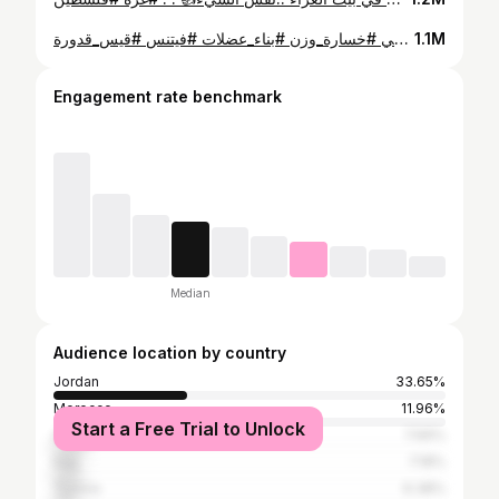
هل انت من هاي الناس⁉️🤔 . . #الكائن_الرياضي #خسارة_وزن #بناء_عضلات #فيتنس #قيس_قدورة #
1.1M
Engagement rate benchmark
Median
Audience location by country
Jordan
33.65%
Morocco
11.96%
Start a Free Trial to Unlock
Algeria
7.66%
Iraq
7.18%
Tunisia
6.38%