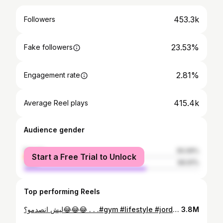
453.3k
Followers
23.53%
Fake followers
2.81%
Engagement rate
415.4k
Average Reel plays
Audience gender
female
30.09%
Start a Free Trial to Unlock
male
69.91%
Top performing Reels
ليش انصدمو؟😂😂😂 . . .#gym #lifestyle #jordan #جامعة_اليرموك #fyp #explore #arabic
3.8M