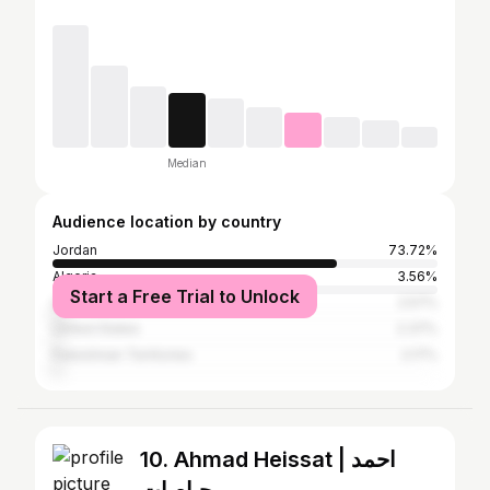
Median
Audience location by country
Jordan
73.72%
Algeria
3.56%
Start a Free Trial to Unlock
United Arab Emirates
2.57%
United States
2.37%
Palestinian Territories
2.17%
10. Ahmad Heissat | احمد