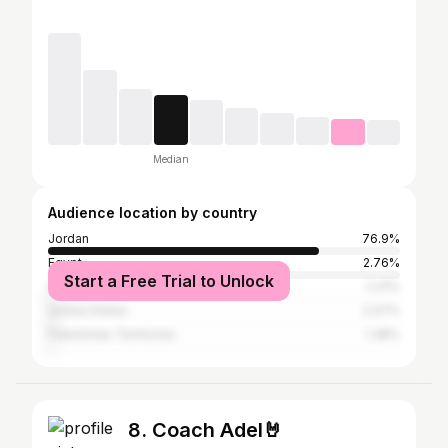
Median
Audience location by country
Jordan
76.9%
Egypt
2.76%
Start a Free Trial to Unlock
United Arab Emirates
2.41%
United States
2.07%
Palestinian Territories
1.38%
8. Coach Adel🤘