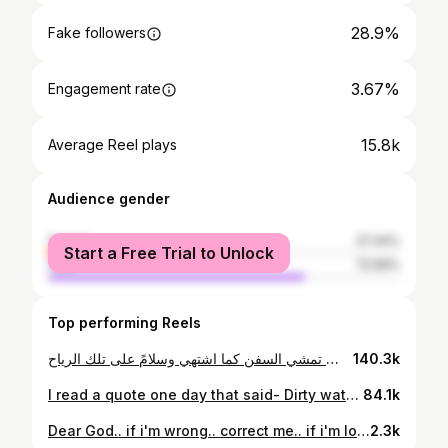
28.9%
Fake followers
3.67%
Engagement rate
15.8k
Average Reel plays
Audience gender
female
27.44%
Start a Free Trial to Unlock
male
72.56%
Top performing Reels
سوف تمشي السفن كما اشتهي وسلامً على تلك الرياح ..!!🐆🦚🌴🌎⭐️ 🐆 🐆 🐆 🐆 #reels #fyp #explore #me #instagram #saudiarabia #riyadh #selflove #fit #motivation #curlyhair #curlycommunity #middleeast #simple #baristadaily #bodypositive #amman #fitnessmotivation #vegen #confident #jordan#instadaily
140.3k
I read a quote one day that said- Dirty water has never stopped plants from growing So don’t let negative words stop your progress🌿☘️🦢🦍 🌿 ☘️ ☘️ ☘️ ☘️ amman #jordan #coffeelover #coffeegram #barista #baristagram #baristadaily #baristaboy #baristaskills #curlyhair #curlyboy #curlyhairstyles #instgram #loveyourself #curlynaturalhair #curlscurlscurls #curls #instagram #instagood#fit #fitnessmotivation #lovejo #swag #postivevibes #coldbrew #coldcoffee#saudiarabia
84.1k
Dear God.. if i'm wrong.. correct me.. if i'm lost.. guide me.. if i start to give up.. keep me going.. amen…! 🌿 🌿 🌿 🌿 #nofilter #random #selfie #selflove #baristalife #baristadaily #curlyboy #instagram #saudiarabia #riyadh #ammanjordan #swag #selflove #beyou#curlyhair #curlynaturalhair #beard #middleeast #fit #fitnessmotivation #vegan #motivation #simple
2.3k