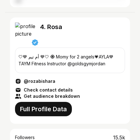
4. Rosa
🤍💙 أم تيم 💙🤍 🧿 Momy for 2 angels💗AYLA💙
TAYM Fitness Instructor @goldsgymjordan
@rozabishara
Check contact details
Get audience breakdown
Full Profile Data
15.5k
Followers