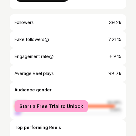
39.2k
Followers
7.21%
Fake followers
6.8%
Engagement rate
98.7k
Average Reel plays
Audience gender
female
94.06%
Start a Free Trial to Unlock
male
5.94%
Top performing Reels