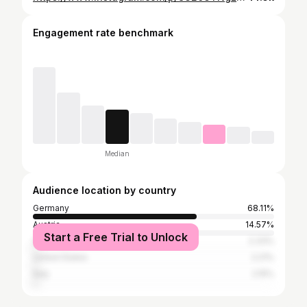
Engagement rate benchmark
Median
Audience location by country
Germany
68.11%
Austria
14.57%
Start a Free Trial to Unlock
Spain
2.33%
United States
2.21%
Italy
2.15%