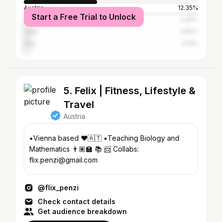
Austria
12.35%
Start a Free Trial to Unlock
United States
4.45%
India
3.82%
Italy
3.16%
5. Felix | Fitness, Lifestyle &
Travel
Austria
▪️Vienna based ♥️🇦🇹 ▪️Teaching Biology and
Mathematics 👨🏽‍🏫 📚 📨 Collabs:
flix.penzi@gmail.com
@flix_penzi
Check contact details
Get audience breakdown