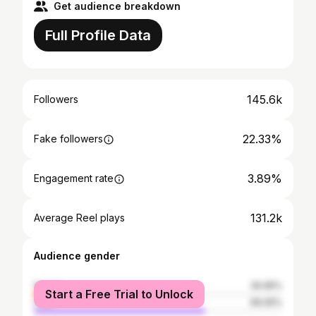
Get audience breakdown
Full Profile Data
145.6k
Followers
22.33%
Fake followers
3.89%
Engagement rate
131.2k
Average Reel plays
Audience gender
female
30.95%
Start a Free Trial to Unlock
male
69.05%