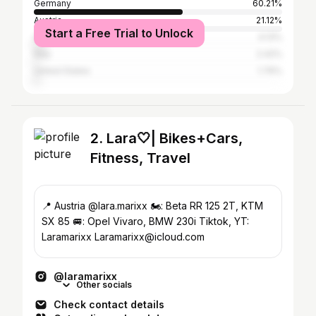
Germany
60.21%
Austria
21.12%
Start a Free Trial to Unlock
Switzerland
4.13%
Italy
2.42%
United States
1.76%
2. Lara🤍| Bikes+Cars,
Fitness, Travel
📍 Austria @lara.marixx 🏍: Beta RR 125 2T, KTM
SX 85 🚐: Opel Vivaro, BMW 230i Tiktok, YT:
Laramarixx Laramarixx@icloud.com
@laramarixx
Other socials
Check contact details