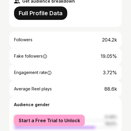
Get audience breakdown
Full Profile Data
204.2k
Followers
19.05%
Fake followers
3.72%
Engagement rate
88.6k
Average Reel plays
Audience gender
female
21.49%
Start a Free Trial to Unlock
male
78.51%