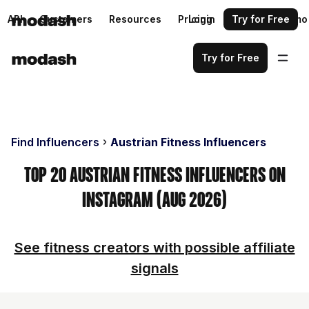
API
Customers
Resources
Pricing
Login
Request a demo
Try for Free
Try for Free
Find Influencers
Austrian Fitness Influencers
Top 20 Austrian Fitness Influencers on
Instagram (Aug 2026)
See fitness creators with possible affiliate
signals