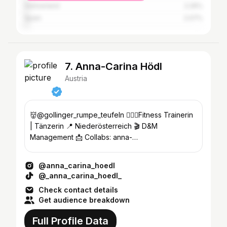
Switzerland
2.26%
Spain
2.07%
7. Anna-Carina Hödl
Austria
👹@gollinger_rumpe_teufeln 🏋🏻‍♀️Fitness Trainerin
| Tänzerin 📍 Niederösterreich 🎬 D&M
Management 📩 Collabs: anna-
carina.hoedl@gmx.at 🎵 TikTok 86k
@anna_carina_hoedl
@_anna_carina_hoedl_
Check contact details
Get audience breakdown
Full Profile Data