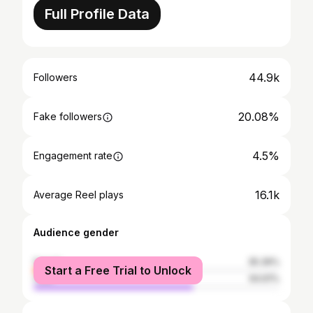
Full Profile Data
44.9k
Followers
20.08%
Fake followers
4.5%
Engagement rate
16.1k
Average Reel plays
Audience gender
female
35.39%
Start a Free Trial to Unlock
male
64.61%