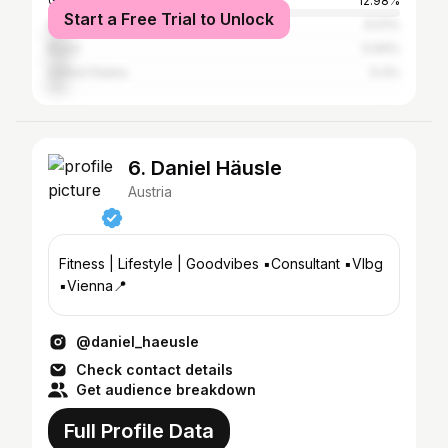
Germany
12.98%
Start a Free Trial to Unlock
South Africa
6.01%
Brazil
5.94%
United States
5.4%
6. Daniel Häusle
Austria
Fitness | Lifestyle | Goodvibes ▪️Consultant ▪️Vlbg
▪️Vienna📍
@daniel_haeusle
Check contact details
Get audience breakdown
Full Profile Data