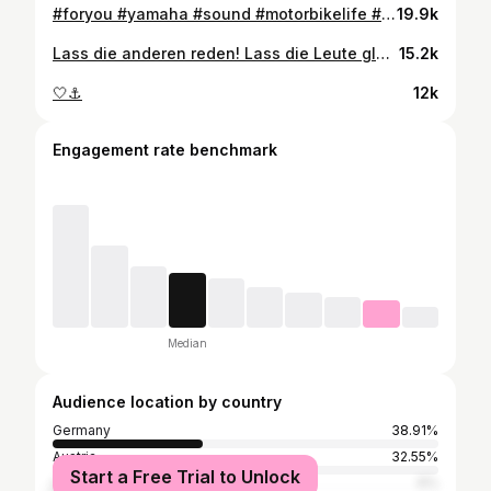
#foryou #yamaha #sound #motorbikelife #motorcycle #motorcycles #motorcycle_moment
19.9k
Lass die anderen reden! Lass die Leute glauben! Nur du alleine weißt, was richtig und was falsch ist!❤️
15.2k
🤍⚓️
12k
Engagement rate benchmark
Median
Audience location by country
Germany
38.91%
Austria
32.55%
Start a Free Trial to Unlock
United States
6%