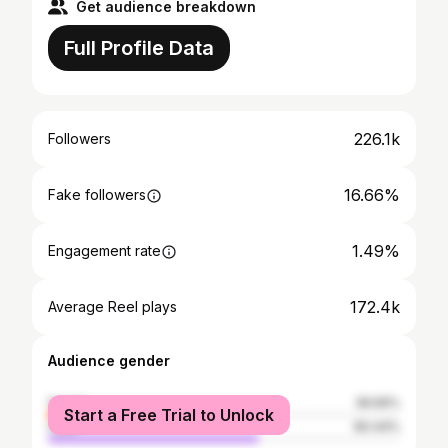
Get audience breakdown
Full Profile Data
226.1k
Followers
16.66%
Fake followers
1.49%
Engagement rate
172.4k
Average Reel plays
Audience gender
female
39.56%
Start a Free Trial to Unlock
male
60.44%