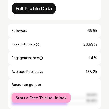
Full Profile Data
65.5k
Followers
26.93%
Fake followers
1.4%
Engagement rate
138.2k
Average Reel plays
Audience gender
female
34.54%
Start a Free Trial to Unlock
male
65.46%