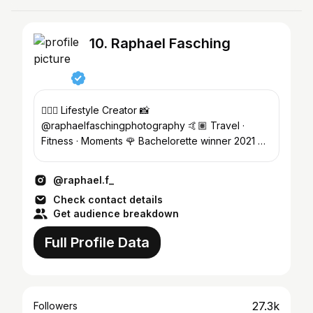
10. Raphael Fasching
🙋🏼‍♂️ Lifestyle Creator 📸
@raphaelfaschingphotography 🤙🏽 Travel ·
Fitness · Moments 🌹 Bachelorette winner 2021 📩
Collabs: studio@raphaelfasching.com
@raphael.f_
Check contact details
Get audience breakdown
Full Profile Data
27.3k
Followers