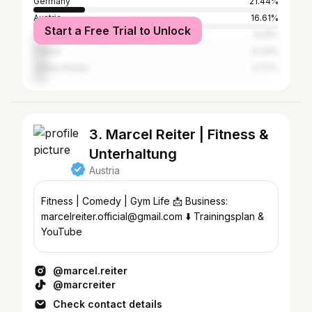
Germany
21.44%
Austria
16.61%
Start a Free Trial to Unlock
Italy
6.91%
France
6.43%
United States
4.77%
3. Marcel Reiter | Fitness &
Unterhaltung
Austria
Fitness | Comedy | Gym Life 📩 Business:
marcelreiter.official@gmail.com ⬇️ Trainingsplan &
YouTube
@marcel.reiter
@marcreiter
Check contact details