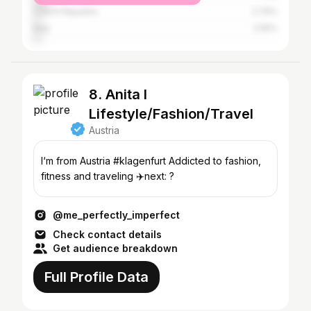
Czech Republic
2.79%
Italy
2.55%
8. Anita I
Lifestyle/Fashion/Travel
Austria
I‘m from Austria #klagenfurt Addicted to fashion,
fitness and traveling ✈️next: ?
@me_perfectly_imperfect
Check contact details
Get audience breakdown
Full Profile Data