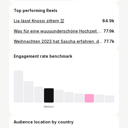
Top performing Reels
Lia lässt Knossi zittern 💒
84.9k
Was für eine wuuuunderschöne Hochzeit @liamitrou & @knossi 💒 DANKE, dass wir mit euch feiern durften und von Herzen das aller aller beste für eure gemeinsame Zukunft ❤️
77.9k
Weihnachten 2023 hat Sascha erfahren, dass er Papa wird 🥹 Ein unvergesslicher Moment 😍
77.7k
Engagement rate benchmark
Median
Audience location by country