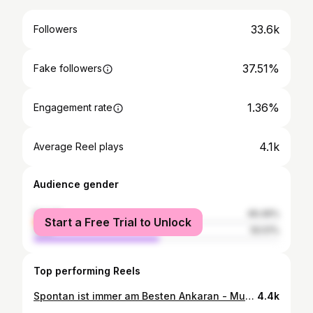
33.6k
Followers
37.51%
Fake followers
1.36%
Engagement rate
4.1k
Average Reel plays
Audience gender
female
49.49%
Start a Free Trial to Unlock
male
50.51%
Top performing Reels
Spontan ist immer am Besten Ankaran - Muschelfriedhof Muggia - @ilbilaterale perfekt gegessen Trieste - das Leben genießen 🍹
4.4k