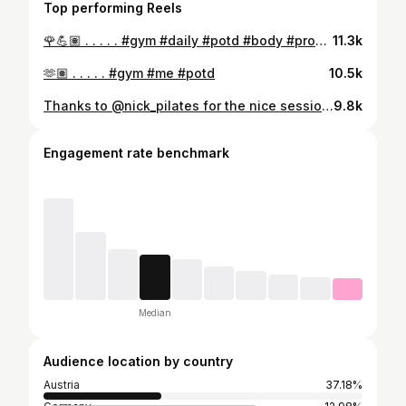
Top performing Reels
🌹💪🏽 . . . . . #gym #daily #potd #body #progress
11.3k
🫶🏽 . . . . . #gym #me #potd
10.5k
Thanks to @nick_pilates for the nice session ☺️ . . . . . #pilates #gym #workout #sports #me
9.8k
Engagement rate benchmark
Median
Audience location by country
Austria
37.18%