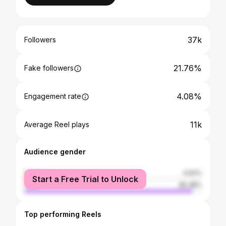
37k
Followers
21.76%
Fake followers
4.08%
Engagement rate
11k
Average Reel plays
Audience gender
female
4.62%
Start a Free Trial to Unlock
male
95.38%
Top performing Reels