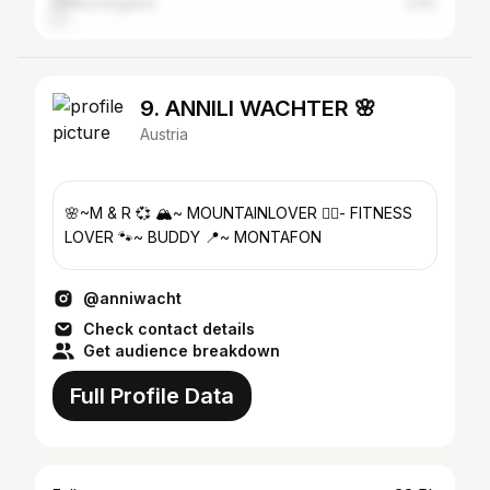
United Kingdom
2.9%
9. ANNILI WACHTER 🌸
Austria
🌸~M & R 💞 🏔~ MOUNTAINLOVER 🏋️‍♀️- FITNESS
LOVER 🐾~ BUDDY 📍~ MONTAFON
@anniwacht
Check contact details
Get audience breakdown
Full Profile Data