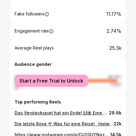
11.17%
Fake followers
2.74%
Engagement rate
25.3k
Average Reel plays
Audience gender
female
95.75%
Start a Free Trial to Unlock
male
4.25%
Top performing Reels
Das Versteckspiel hat ein Ende! 🙌🏽 Eine Woche ist das Finale jetzt her. Weil beim Wiedersehen leider wenig bis gar nichts von Maxime und mir gezeigt wurde, kommt hier — wie versprochen — ein Bild von einem unserer Treffen nach der Zeit in Griechenland. Freu mich, Maxi wiederzusehen! 🥰 Ich hoffe, das klärt ein paar eurer Fragen. Schönen Mittwochabend euch allen! 🤙🏽
28.6k
Die letzte Rose 🌹 Was für eine Reise! Immer, wenn mich jemand fragt, wie ich meine Zeit bei „Die Bachelorette“ beschreiben würde, antworte ich mit „ereignisreich“. Aber dieses Wort trifft es nicht einmal annähernd – denn das waren die bisher aufregendsten Wochen meines Lebens! Lange habe ich überlegt, ob ich den Schritt wirklich wagen und an der Sendung teilnehmen soll. Im Nachhinein bin ich mehr als froh, diese Entscheidung getroffen zu haben! 🙌🏽 Niemals hätte ich gedacht, dass das Ganze so emotional werden könnte. Es sind richtig gute Freundschaften entstanden, wir haben viele lustige und unvergessliche Momente miteinander erlebt. Und das Allerwichtigste: Ich habe Maxime kennengelernt – eine Frau, die ich richtig gut finde und mit der ich auf derselben Wellenlänge bin! 😇 Danke fürs Mitfiebern und für die lieben Nachrichten! Ich werde mir in den kommenden Tagen Zeit nehmen, um euch allen zurückzuschreiben. Die am häufigsten gestellten Fragen beantworte ich dann gerne direkt in einer Q&A-Session. 🤙🏽 Also schreibt mir auch weiterhin per DM oder Kommentar — stay tuned! 😉 Ich bin gespannt, was die Zukunft bringen wird! Maxime und ich setzen jetzt auf jeden Fall mal „voll neuer Energie“ unser Kennenlernen fort – ohne Kameras und Mikros! Aber keine Sorge, ich werde euch auf dem Laufenden halten. 🌹 Wie Maxime schon gesagt hat: Das ist erst der Anfang! ♥️
22k
https://www.instagram.com/p/CU20UYNgzn9/
14.5k