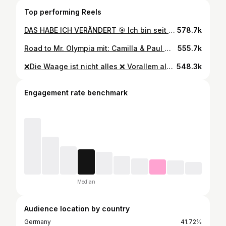
Top performing Reels
DAS HABE ICH VERÄNDERT 🎯 Ich bin seit 14 Wochen im Kaloriendefizit ☺️Erst in einem geringen & dann habe ich es immer weiter gesteigert. Das WICHTIGSTE ist aber, während des Defizits genug Protein zu essen, damit du auch wirklich Fett und nicht Muskelmasse verlierst. Ich esse jeden Tag ca 2g pro kg Körpergewicht. Und auch wenn ich cardio mache, ist Krafttraining das A und O und cardio optional 🥰Intensives, progressives Krafttraining, auch wenn man im Defizit ist. So wirst du schnell Fortschritte sehen & vorallem lange durchhalten ❤️‍🔥
578.7k
Road to Mr. Olympia mit: Camilla & Paul 💪🏼 @paul_unterleitner und @camillankenke werden beide dieses Jahr zum ersten Mal beim Mr. Olympia Amateur in Vegas an den Start gehen! Während Paul schon einige Wettkämpfe in der Classic Physique absolviert hat und bereits mehrere Erfolge feiern konnte, ist Camilla noch relativ neu auf der Bühne und wird in Las Vegas ihren zweiten Wettkampf in der Bikini Klasse bestreiten! 🏆 Für beide zählt vor allem die stetige Verbesserung von Wettkampf zu Wettkampf und der Spaß auf der Bühne! Wenn ihr mehr von den beiden sehen möchtet und erfahren wollt, wie der Mr. Olympia für beide verläuft, dann bleibt die nächste Zeit unbedingt dran!
555.7k
❌Die Waage ist nicht alles ❌ Vorallem als Frau gibt es unendlich viele Faktoren die unser Gewicht beeinflussen - und Hormone sind da super wichtig. Je nachdem in welchem Teil des Zyklus man sich befindet, spürt man unterschiedliche Veränderungen…kurz vor oder während der Periode sind es bei mir oft Kraftlosigkeit, Gewichtszunahme, Wassereinlagerungen usw…dafür kannst du nichts, also gibt es keinen Grund dich zu Stressen. Einfach normal weiter machen & wenn es vorbei ist, sieht man dass man eigentlich eh mehr Fortschritte gemacht hat, als man gedacht hätte 🫶🏽
548.3k
Engagement rate benchmark
Median
Audience location by country
Germany
41.72%