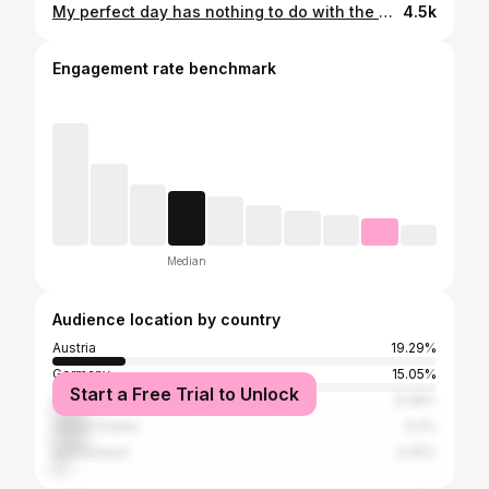
My perfect day has nothing to do with the weather or what I'm doing. My perfect day is whenever I'm with you.🤍 - #home #buddy #myboy #love #skimo #outdoor #feelfree #sunday #skitouring #snowing
4.5k
Engagement rate benchmark
Median
Audience location by country
Austria
19.29%
Germany
15.05%
Start a Free Trial to Unlock
Italy
9.48%
United States
9.2%
Switzerland
4.45%