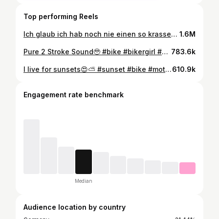
Top performing Reels
Ich glaub ich hab noch nie einen so krassen Sunset gesehen… #sunset #bike #bikelife #bikergirl #girl #supermoto #enduro #offroad #spot #motorrad #moped #bikerchick #bikerbabe #bikeporn #ktm #exc #husqvarna #2takt #boldfamily
1.6M
Pure 2 Stroke Sound🥹 #bike #bikergirl #girl #viral #girlonbike #soundcheck #sunset #2stroke #4stroke #sound #bikelife #bikerchick #bikerbabe #supermoto #ktm #husqvarna #exc
783.6k
I live for sunsets😍⛅️ #sunset #bike #motorrad #bikergirl #bikerbabe #enduro #offroad #bikelife #supermoto #trend #motocross #motogirl #bikeporn #ktm #exc #ktmexc #moped
610.9k
Engagement rate benchmark
Median
Audience location by country