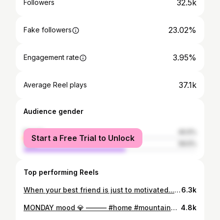
32.5k
Followers
23.02%
Fake followers
3.95%
Engagement rate
37.1k
Average Reel plays
Audience gender
female
40.5%
Start a Free Trial to Unlock
male
59.5%
Top performing Reels
When your best friend is just to motivated...😂🙈 Danke Buddy 💗#buddyfail #dogsofinstagram #schneeliebe
6.3k
MONDAY mood 💎 ——— #home #mountains #mountainmonday #love #happy #buddy #dog #partnerincrime
4.8k