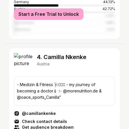
Germany
44.13%
Austria
42.72%
Start a Free Trial to Unlock
Italy
2.35%
Switzerland
1.88%
Indonesia
1.41%
4. Camilla Nkenke
Austria
- Medizin & Fitness 🩺🏋🏽‍♀️ - my journey of
becoming a doctor💉 ✨ @morenutrition.de &
@oace_sports„Camilla“
@camillankenke
Check contact details
Get audience breakdown