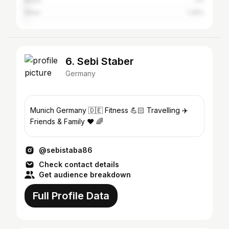
Berlin
2%
Milan
1.36%
6. Sebi Staber
Germany
Munich Germany 🇩🇪 Fitness 💪🏻 Travelling ✈️
Friends & Family ❤️ 🌈
@sebistaba86
Check contact details
Get audience breakdown
Full Profile Data