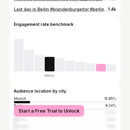
Last day in Berlin #brandenburgertor #berlinmitte #hauptstadt #travelgram #instatravel #selfietime #fitguy #blondboy #wanderlust #berlintheplacetobe #smiling #germany
1.4k
Engagement rate benchmark
Median
Audience location by city
Munich
15.85%
Berlin
8.24%
Start a Free Trial to Unlock
Greater London
2.02%
Vienna
1.64%
Cologne
1.59%