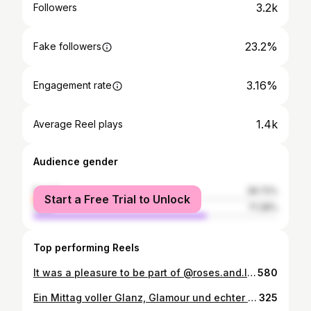
3.2k
Followers
23.2%
Fake followers
3.16%
Engagement rate
1.4k
Average Reel plays
Audience gender
female
28.72%
Start a Free Trial to Unlock
male
71.28%
Top performing Reels
It was a pleasure to be part of @roses.and.love.ball at the @deutschestheater on the weekend, it was so great to work with so many special people who made the event shine and created many special moments. We would like to thank everyone involved who made this evening possible. <3 . @julia_cranz @leenleftover @talias.trip @situlosabes @christinezierl @thebaerbl @miss__nyu @sophia_franz_ @schoenerschulen @mmaexxphotography @marion_ferg @2ndleifmona and many more, ……. . 💫 #latexshine @vivishine.company . . #epiccouturevienna #wienermode #handmadewithlove #design #trend #luxurylifestyle #beunique #bechic #couture #couturefashion
580
Ein Mittag voller Glanz, Glamour und echter Herzensmomente. 🌹 Ladies – und ein Gentleman – auf der Bühne, vereint für den guten Zweck. 💫 Ein Tribut an BAMBI, ein Zeichen für Zusammenhalt und die Kraft des Gebens. ❤️🐇 ✨ A day full of sparkle, glamour, and true moments from the heart. 🌹 Ladies – and one Gentleman – on stage, united for a good cause. 💫 A tribute to BAMBI, a symbol of togetherness and the power of giving. ❤️🐇 #LadiesRedReasons #TributeToBambi #ForAGoodCause #charity #actress #model
325