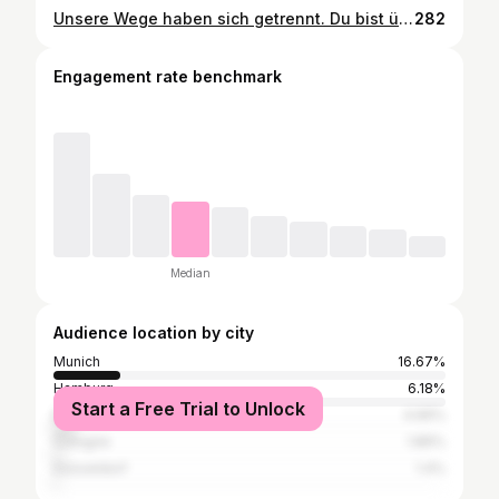
Unsere Wege haben sich getrennt. Du bist über die Regenbogenbrücke gegangen. 🌈 es gibt Menschen die sagen: es war doch nur ein 🐶…. Ich sage: Gibt es einen Menschen der loyaler ist als ein Hund? Du warst mein engster Wegbegleiter und immer für mich da, egal wie ich aussah oder mich fühlte. Du warst ein unglaubliches Geschenk und ich bin dankbar dass ich Dich haben durfte und Du mich so viele Jahre begleitet hast. Ich bin unfassbar traurig und vermisse dich unendlich! 🐶.🖤Mr. Little. 13.04. 2009 - 07.07.2025
282
Engagement rate benchmark
Median
Audience location by city
Munich
16.67%
Hamburg
6.18%
Start a Free Trial to Unlock
Berlin
4.66%
Cologne
1.86%
Düsseldorf
1.4%