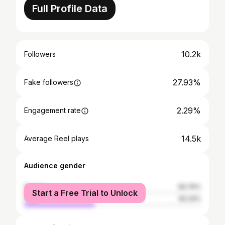
Full Profile Data
10.2k
Followers
27.93%
Fake followers
2.29%
Engagement rate
14.5k
Average Reel plays
Audience gender
female
59.76%
Start a Free Trial to Unlock
male
40.24%