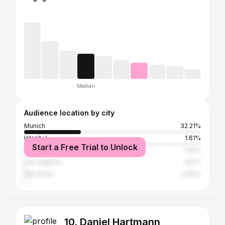
Median
Audience location by city
Munich
32.21%
Istanbul
1.61%
Start a Free Trial to Unlock
Berlin
1.34%
Los Angeles
1.07%
São Paulo
0.94%
10. Daniel Hartmann