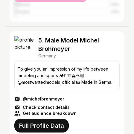
Frankfurt
1.78%
Cologne
1.15%
5. Male Model Michel
Brohmeyer
Germany
To give you an impression of my life between
modeling and sports 🏕️🏃🏼‍♂️🏔️🚵🏼
@mostwantedmodels_official 📸 Made in Germany
🇩🇪 |📍Munich
@michelbrohmeyer
Check contact details
Get audience breakdown
Full Profile Data