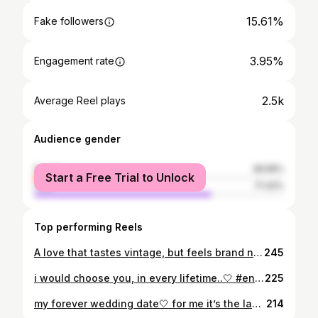
15.61%
Fake followers
3.95%
Engagement rate
2.5k
Average Reel plays
Audience gender
female
28.58%
Start a Free Trial to Unlock
male
71.42%
Top performing Reels
A love that tastes vintage, but feels brand new..🤍 #engangement #shoot #isaidyes #loml #ootn #ootnight @erxn_tpl
245
i would choose you, in every lifetime..🤍 #engangement #engagementshoot #coupleshoot #loml #loveofmylife #bridetobe #brideandgroom #bridalmakeup #munich
225
my forever wedding date🤍 for me it’s the last picture-> #wedding #weddingdate #mylove #couple #couplegoals #ootn #outfitofthenight #munich
214