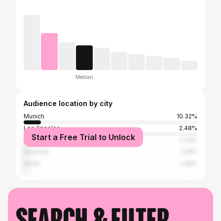
Median
Audience location by city
Munich
10.32%
Los Angeles
2.48%
Start a Free Trial to Unlock
New York City
2.33%
Moscow
2.18%
Berlin
2.18%
Search & filter