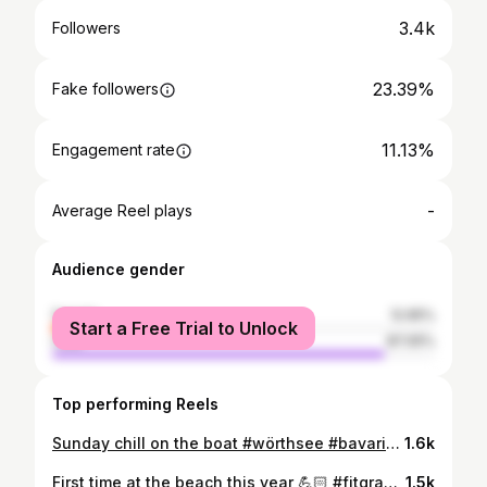
3.4k
Followers
23.39%
Fake followers
11.13%
Engagement rate
-
Average Reel plays
Audience gender
female
12.95%
Start a Free Trial to Unlock
male
87.05%
Top performing Reels
Sunday chill on the boat #wörthsee #bavarian #fitgram #instagay #posing #sixpack #bluewater #gaygram #healthy #chillin
1.6k
First time at the beach this year 💪🏻 #fitgram #instagay #speedofit #sixpack #aestetic #weekendtrip #adriaticsea #lidodidante #italytravel #swimmer #gaymenofinstagram
1.5k