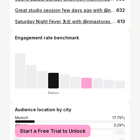
Great studio session few days ago with @nmastoras 📸 🥳 • #studioshooting #studioshoot #indoorshooting #modelshoots #modelshooting #keeponrolling #sittingpretty #ｍodels #greekmodel #germanmodels #germanmodel #blondmodel #modelme #modelmen #cute #boy
632
Saturday Night Fever 🕺🏼 with @nmastoras 📸 • #saturdaynightlive #saturdaynightfever #jumpjump #jumpjumpjump #lackundleder #expressyourself #clubbingnight #clubbingoutfit #instadaily
613
Engagement rate benchmark
Median
Audience location by city
Munich
17.75%
Athens
3.29%
Start a Free Trial to Unlock
Rosenheim
2.32%