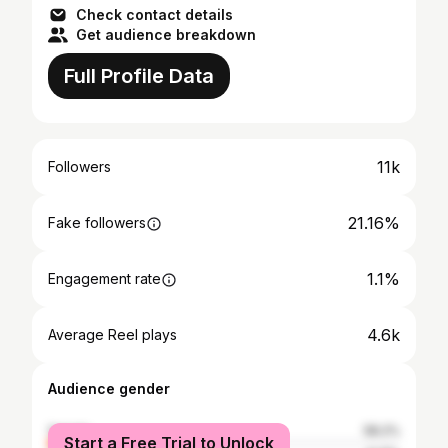
Check contact details
Get audience breakdown
Full Profile Data
11k
Followers
21.16%
Fake followers
1.1%
Engagement rate
4.6k
Average Reel plays
Audience gender
female
58.2%
Start a Free Trial to Unlock