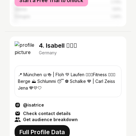
Start a Free Trial to Unlock
Hamburg
1.73%
Vienna
1.51%
Cologne
1.34%
4. Isabell 👱🏼‍♀️
Germany
📍 München 🥨🍻 | Floh 💚 Laufen 🏃🏼‍♀️Fitness 🏋🏼‍♀️
Berge ⛰ Schlummi 😴 ⚽️ Schalke 💙 | Carl Zeiss
Jena 💙💛🤍
@isatrice
Check contact details
Get audience breakdown
Full Profile Data