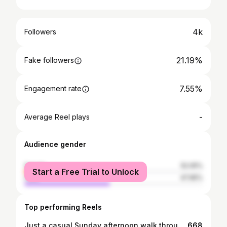
4k
Followers
21.19%
Fake followers
7.55%
Engagement rate
-
Average Reel plays
Audience gender
female
52.05%
Start a Free Trial to Unlock
male
47.95%
Top performing Reels
Just a casual Sunday afternoon walk through Athens 🇬🇷 • #exarchia #casualsundays #casualsunday #hugobossunderwear #underwearmodel #citystreets #citystrolls #citystroll #hércules #streetsofathens #blondmodel #xoxo #instadaily • 📸 @medikamentenmane
668