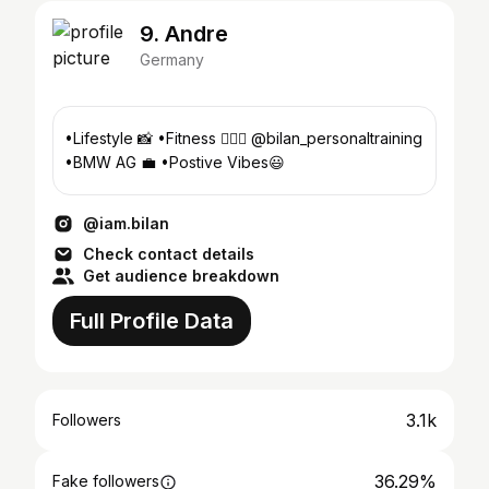
9. Andre
Germany
•Lifestyle 📸 •Fitness 🏋🏽‍♂️ @bilan_personaltraining
•BMW AG 💼 •Postive Vibes😃
@iam.bilan
Check contact details
Get audience breakdown
Full Profile Data
3.1k
Followers
36.29%
Fake followers