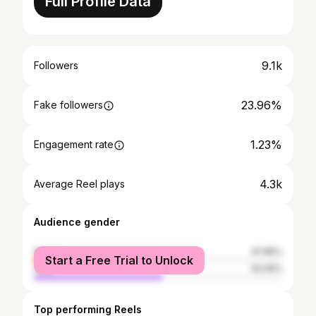
Full Profile Data
9.1k
Followers
23.96%
Fake followers
1.23%
Engagement rate
4.3k
Average Reel plays
Audience gender
female
47.95%
Start a Free Trial to Unlock
male
52.05%
Top performing Reels