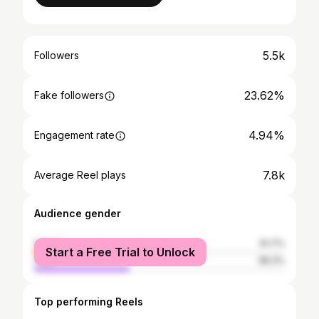
5.5k
Followers
23.62%
Fake followers
4.94%
Engagement rate
7.8k
Average Reel plays
Audience gender
female
61.7%
Start a Free Trial to Unlock
male
38.3%
Top performing Reels