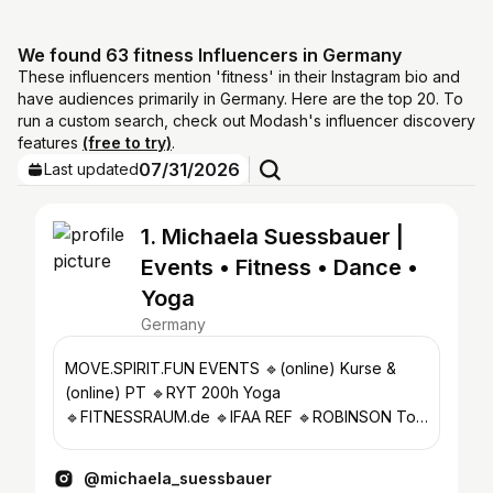
We found 63 fitness Influencers in Germany
These influencers mention 'fitness' in their Instagram bio and
have audiences primarily in Germany. Here are the top 20. To
run a custom search, check out Modash's influencer discovery
features
(free to try)
.
07/31/2026
Last updated
1. Michaela Suessbauer |
Events • Fitness • Dance •
Yoga
Germany
MOVE.SPIRIT.FUN EVENTS 🔹(online) Kurse &
(online) PT 🔹RYT 200h Yoga
🔹FITNESSRAUM.de 🔹IFAA REF 🔹ROBINSON Top
Expert 🔹1/2 @bachata.and.more
@michaela_suessbauer