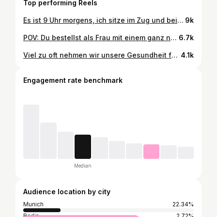
Top performing Reels
Es ist 9 Uhr morgens, ich sitze im Zug und beiß zufrieden in mein zweites Frühstück. Mein Freund neben mir? Hat noch nichts gegessen – früher hätte mich das total verunsichert. Ich hätte mich gefragt, ob ich zu viel esse, ob ich zu früh esse, ob mit mir „was nicht stimmt“. Ich dachte lange, ich müsste mein Essverhalten an das von anderen anpassen. Weniger essen, später essen, “disziplinierter” sein. Aber ehrlich? Das hat mich nicht gesünder gemacht. Es hat mich einfach nur ständig an mir selbst zweifeln lassen. Heute weiß ich: Nur weil jemand anders gerade keinen Hunger hat, heißt das nicht, dass ich meinen ignorieren muss. Mein Körper, meine Signale, mein Timing. Ich esse, wenn ich Hunger habe – und nicht, wenn es „gesellschaftlich besser passt“ oder „alle anderen noch nichts gegessen haben“. Hör auf, dich mit anderen zu vergleichen. Du bist nicht zu viel. Du bist genau richtig – auch mit zweitem Frühstück um 9 Uhr. #essstörungbesiegen #essstörungskampf #essstörungsrecovery #intuitiveeating #edrecovery #selflove
9k
POV: Du bestellst als Frau mit einem ganz normalen Körper eine Fahrradhose in deiner Größe. 🫠 Genau deshalb solltest du Kleidergrößen nicht so viel Bedeutung geben. Sie sind nicht standardisiert und fallen je nach Marke und Schnitt komplett unterschiedlich aus. Wenn dir ein Kleidungsstück nicht passt, heißt das nicht, dass mit deinem Körper etwas nicht stimmt. Es heißt nur, dass dieses Kleidungsstück nicht zu deinem Körper passt. 🫶🏼 #normalizenormalbodies #normalbodies #sizeup
6.7k
Viel zu oft nehmen wir unsere Gesundheit für selbstverständlich - sei es beim Sport, bei der Arbeit im Urlaub usw. Wir sollten uns alle (mich eingeschlossen) viel viel öfter bewusst machen, was es für ein Privileg ist, überhaupt einen „normalen Alltag“ zu haben und Sport machen zu können. Deshalb hier ein kleiner Reminder 💙🦋🪽 #wingsforlife #wingsforlifeworldrun #wingsforlife2026 #wfl2026
4.1k
Engagement rate benchmark
Median
Audience location by city
Munich
22.34%
Berlin
2.72%