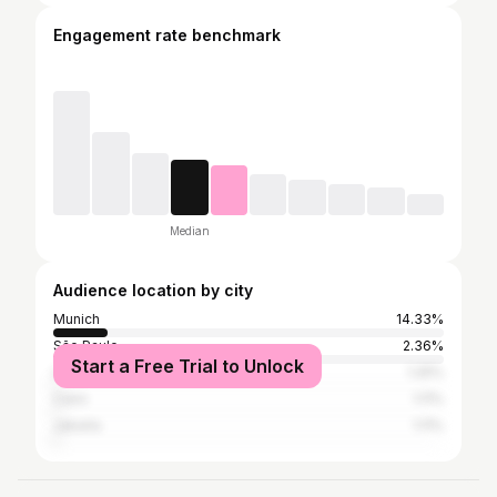
Engagement rate benchmark
Median
Audience location by city
Munich
14.33%
São Paulo
2.36%
Start a Free Trial to Unlock
Lima
1.25%
Cairo
1.11%
Jakarta
1.11%