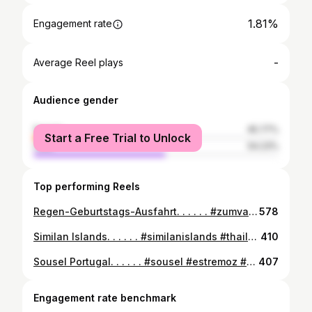
1.81%
Engagement rate
-
Average Reel plays
Audience gender
female
45.77%
Start a Free Trial to Unlock
male
54.23%
Top performing Reels
Regen-Geburtstags-Ausfahrt. . . . . . #zumvaas #forstinning #bmw #mpower #engine #bmwgram #racing #3series #beast #bmwclub #bmwgram #fun #bmwmpower #e30 #machine #m3 #design #bmwporn #bmwpower #bmwnation #bimmer #e30lovers #e30trouble #wasatch_e30s #bmwe30 #thedirtythirty #e30_daily #e30owners #e30lifestyle #garagewelt #BMWclassic
578
Similan Islands. . . . . . #similanislands #thailand #phuket #thai #holiday # #travel #instatravel #travelgram #tourism #instago #travelblogger #ilovetravel #instatravelling #instavacation #instapassport #postcardsfromtheworld #traveldeeper #travelstroke #travelling #trip #traveltheworld #travelblog #travelpics #travelphoto #travelingram #amazing #arountheworld #worldcaptures #worldplaces
410
Sousel Portugal. . . . . . #sousel #estremoz #nofilter #travel #instatravel #travelgram #tourism #instago #travelblogger #ilovetravel #instatravelling #instavacation #instapassport #postcardsfromtheworld #traveldeeper #travelstroke #travelling #trip #traveltheworld #travelblog #travelpics #travelphoto #travelingram #amazing #arountheworld #worldcaptures #worldplaces
407
Engagement rate benchmark