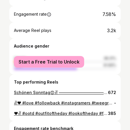
7.58%
Engagement rate
3.2k
Average Reel plays
Audience gender
female
38.31%
Start a Free Trial to Unlock
male
61.69%
Top performing Reels
Schönen Sonntag😍✌️ ————————————- #love #followback #instagramers #tweegram #photooftheday #20likes #amazing #smile #follow4follow #like4like #look #follow #f4f #followme #follows #love #follow4follow #teamfollowback #follower #followbackteam #followhim #followall
672
✌️❤️ #love #followback #instagramers #tweegram #photooftheday #20likes #amazing #smile #follow4follow #like4like #look #ootd #outfitoftheday #lookoftheday #fashion #fashiongram #style #love #beautiful #currentlywearing #lookbook #wiwt #selfie #selfies #love #pretty #handsome #instagood #instaselfie #selfietime #face
-
❤️✌️ #ootd #outfitoftheday #lookoftheday #fashion #fashiongram #style #love #beautiful #currentlywearing #lookbook #wiwt #love #followback #instagramers #tweegram #photooftheday #20likes #amazing #smile #follow4follow #like4like #look
385
Engagement rate benchmark