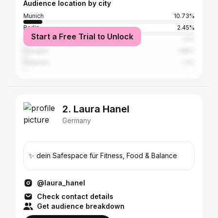
Audience location by city
Munich
10.73%
Berlin
2.45%
Start a Free Trial to Unlock
Hamburg
2.1%
Cologne
1.69%
Frankfurt
1.3%
2. Laura Hanel
Germany
✨ dein Safespace für Fitness, Food & Balance
@laura_hanel
Check contact details
Get audience breakdown