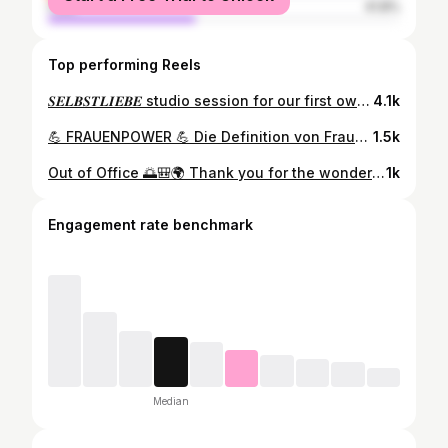
male
41.8%
Top performing Reels
𝑺𝑬𝑳𝑩𝑺𝑻𝑳𝑰𝑬𝑩𝑬 studio session for our first own colab song
4.1k
💪 FRAUENPOWER 💪 Die Definition von Frauenpower und Lebensfreunde -> @michaela_suessbauer 💯😊 Heute zeigt euch @michaela_suessbauer dass unsere Mode wirklich zu jedem Anlass getragen werden kann - auch zum Tanz- und Fitnesskurs 😍🙏 Durch das elastische Bi-Stretch-Material unserer Hose „SILVIE“ bist du frei in deinen Bewegungen und in der aufregenden Kombi mit unserer Glitzerweste „PIA“ sind dir staunende Blicke garantiert 🤩 Bei diesen lebensfrohen Aufnahmen von @michaela_suessbauer im ROBINSON CABO VERDE möchten wir am liebsten direkt mittanzen 💃 (…und wegfliegen ✈️☀️) Was denkt ihr: Unsere Mode + Sport?! Geht das? 😉 Wir sind gespannt auf eure Meinung 😘 • • • #robinson #fitness #tanzen #goodvibes #happy #fashionlover #fashionmaker #ancoramoda #ancoramodagmbh
1.5k
Out of Office 🌅🎒🌍 Thank you for the wonderful photos ❤️❤️❤️ #winshapefashion #winshape #outofoffice #fitness #athleisure #fitnessgirl #dance #dancegirl #womanfashion #womenclothes #fitnessfashion #sportfashion #sportclothes #sportswear #sportkleidung #sportmode #sportlich #bra #sportbra #leggings #tights #functional #tealgreen #delicatemint #elegance #comfort #outfit #sportoutfit
1k
Engagement rate benchmark
Median