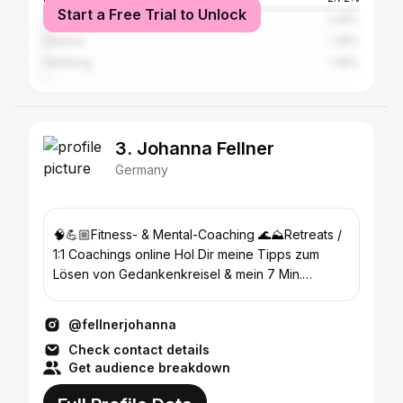
Start a Free Trial to Unlock
Cologne
2.45%
Istanbul
1.36%
Hamburg
1.36%
3. Johanna Fellner
Germany
🧠💪🏼Fitness- & Mental-Coaching 🌊⛰️Retreats /
1:1 Coachings online Hol Dir meine Tipps zum
Lösen von Gedankenkreisel & mein 7 Min.
NATURALFLOW Video:
@fellnerjohanna
Check contact details
Get audience breakdown