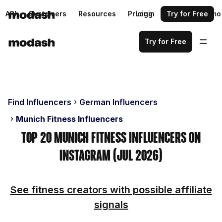
API
Customers
Resources
Pricing
Login
Request a demo
Try for Free
Try for Free
Find Influencers
German Influencers
Munich Fitness Influencers
Top 20 Munich Fitness Influencers on
Instagram (Jul 2026)
See fitness creators with possible affiliate
signals