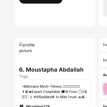
Fo
En
6. Moustapha Abdallah
A
Togo
fe
~Billionaire Mind~ Fitness 🏋🏽‍♂️🏋🏽‍♂️🧘🏽‍♂️
ma
👨🏽‍🎓Expert Comptable 🎓♻️ From 🇹🇬&
🇧🇫 💉 #💯Baddest#. In Allah I trust. 🙏🏽
#2k19🔑✌🏼️#🇧🇪♻️🇹🇳 Mossi boy💉❤️🔥
@baddest228
E