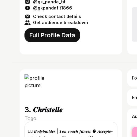
@gk_panda_fit
@gkpandafit1866
Check contact details
Get audience breakdown
Full Profile Data
Fo
En
3. 𝑪𝒉𝒓𝒊𝒔𝒕𝒆𝒍𝒍𝒆
A
Togo
fe
🏋️‍♀️ 𝑩𝒐𝒅𝒚𝒃𝒖𝒊𝒍𝒅𝒆𝒓 | 𝑻𝒐𝒏 𝒄𝒐𝒂𝒄𝒉 𝒇𝒊𝒕𝒏𝒆𝒔𝒔 🧠 𝑨𝒄𝒄𝒆𝒑𝒕𝒆-
ma