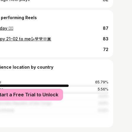
 performing Reels
ay ❤️‍🔥
87
py 21-02 to me🥳🤎🤎🫶🏿
83
72
ience location by country
o
65.79%
ce
5.56%
tart a Free Trial to Unlock
na
3.51%
cratic Republic of the Congo
3.51%
 d'Ivoire
3.22%