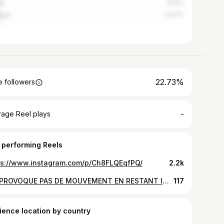
na
6.12%
gal
5.67%
22.73%
 followers
-
rage Reel plays
 performing Reels
ps://www.instagram.com/p/Ch8FLQEqfPQ/
2.2k
ON PROVOQUE PAS DE MOUVEMENT EN RESTANT IMMOBILE.... PLUS DURE EST L'ENTRAÎNEMENT PLUS FACILE SERA LE MATCH... BON COURAGE À TOUS LES FITNESSLOVERS @i_b_crew @ibc_women @228fitnesslovers #amazing #followme #all_shots #textgram #family #instago #igaddict #awesome #girls #instagood #my #bored #baby #music #red #green #water #harrystyles #bestoftheday #black #party #white #yum #flower #2012 #night #instalove #niallhoran #jj_forum
117
ience location by country