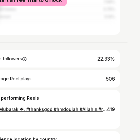
tart a Free Trial to Unlock
ria
7.56%
ed States
5.75%
eroon
5.14%
22.33%
 followers
506
rage Reel plays
 performing Reels
Eid Mubarak ☘️. #thanksgod #hmdoulah #Allah☝🏽#ramadan #ramadankareem #ramadanmubarak #ramadan2018
419
ience location by country