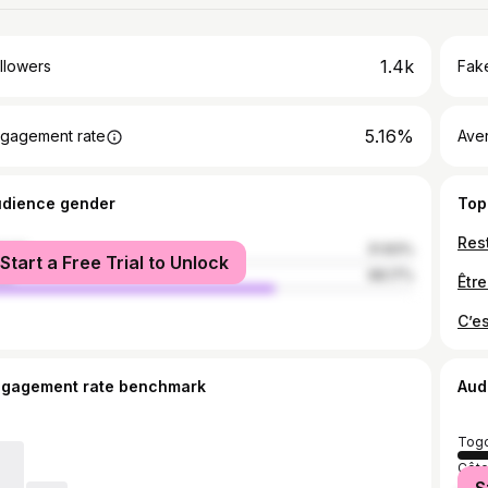
1.4k
llowers
Fake
5.16%
gagement rate
Ave
udience gender
Top
male
31.83%
Start a Free Trial to Unlock
le
68.17%
ngagement rate benchmark
Aud
Tog
Côte