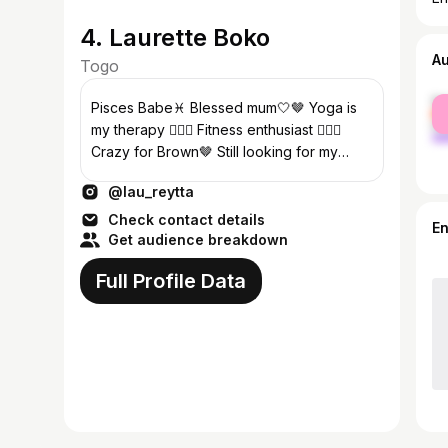
4. Laurette Boko
A
Togo
fe
Pisces Babe♓️ Blessed mum🤍🤎 Yoga is
ma
my therapy 🧘🏾‍♀️ Fitness enthusiast 🏋🏾‍♀️
Crazy for Brown🤎 Still looking for my
Ikigai…
@lau_reytta
Check contact details
E
Get audience breakdown
Full Profile Data