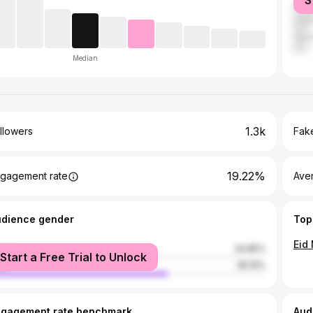
S
Nige
Unit
Cam
Median
1.3k
llowers
Fake
19.22%
gagement rate
Ave
udience gender
Top
male
34.85%
Start a Free Trial to Unlock
le
65.15%
ngagement rate benchmark
Aud