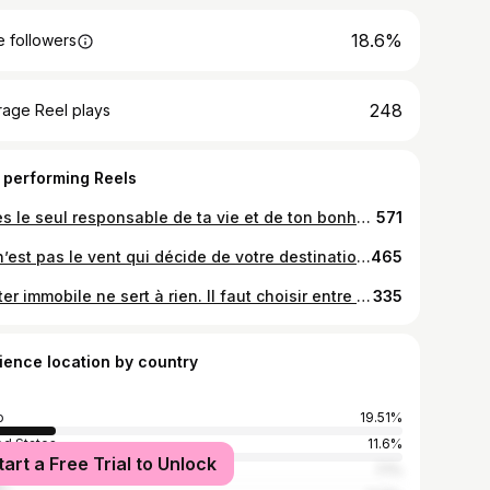
18.6%
 followers
248
rage Reel plays
 performing Reels
Tu es le seul responsable de ta vie et de ton bonheur. #M💯
571
Ce n’est pas le vent qui décide de votre destination, c’est l’orientation que vous donnez à votre voile. Le vent est pareil pour tous.
465
Rester immobile ne sert à rien. Il faut choisir entre progresser ou régresser. Allons donc de l’avant et le sourire aux lèvres !
335
ience location by country
o
19.51%
ed States
11.6%
tart a Free Trial to Unlock
 d'Ivoire
7.1%