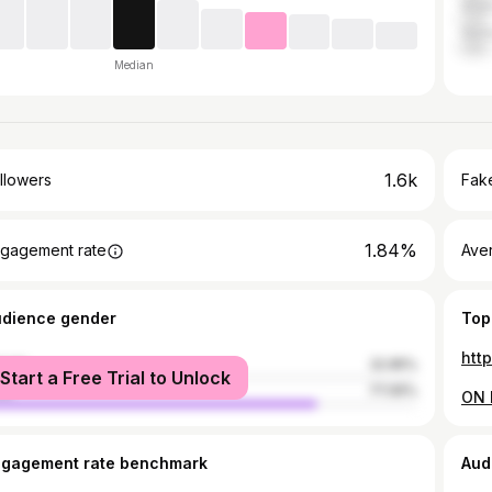
Gha
Sene
Median
1.6k
llowers
Fake
1.84%
gagement rate
Ave
udience gender
Top
htt
male
22.95%
Start a Free Trial to Unlock
le
77.05%
ngagement rate benchmark
Aud