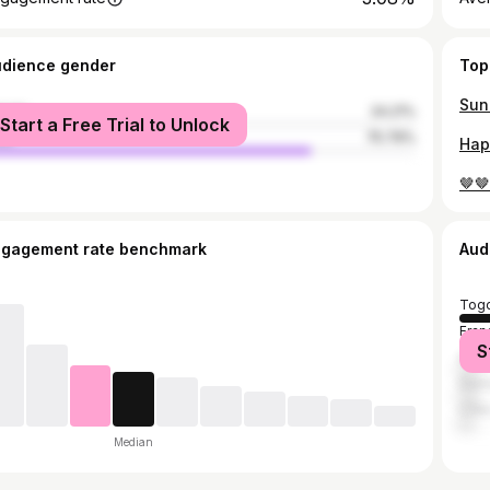
udience gender
Top
Sund
male
24.21%
Start a Free Trial to Unlock
le
75.79%
Hap
🤎🤎
ngagement rate benchmark
Aud
Tog
Fran
S
Gha
Demo
Côte
Median