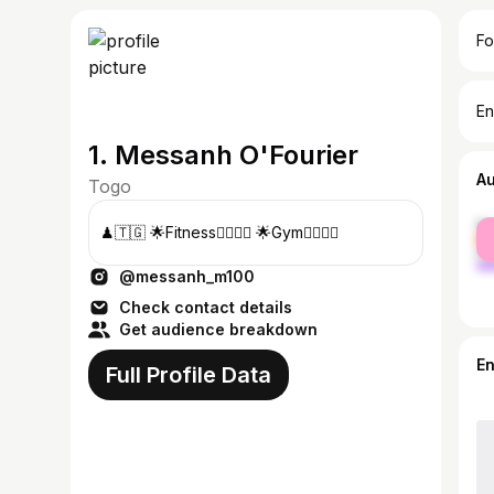
Fo
En
1. Messanh O'Fourier
A
Togo
fe
♟🇹🇬 🌟Fitness🏋🏽💪🏽 🌟Gym🏋🏽💪🏽
ma
@messanh_m100
Check contact details
Get audience breakdown
E
Full Profile Data