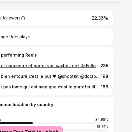
22.36%
 followers
-
rage Reel plays
 performing Reels
Rester concentré et porter vos caches nez 🦠 Follow : @dream_body_ed & @doctor_breast_fit . . . . . @228fitnesslovers @liberty.gym.center_228 @togolese_cutiegirls @togolais_du_monde_entier @we_love_togo @we_are_togolese @pectoral_lovers
235
Être bien entouré c’est le but 🖤 @shoot📸: @doctor_breast_fit . . . . . @lepatio_lome @le_pagne_wax @228_girl_forever @228fitnesslovers @we_are_togolese @we_love_togo @togolais228 @follow_elite_okito
198
C’est pas lomé qui est magique c’est le portefeuille 💰 📸: @germain_akakpovi_ag2l • • • • • @doctor_breast_fit @we_love_togo @wearetogolese @228_girl_forever @228fitnesslovers @togolais228 @follow_elite • • • • • #aneho #togo #togolese #plage #plagetogo #balenciaga #nike
186
ience location by country
o
34.95%
 d'Ivoire
18.31%