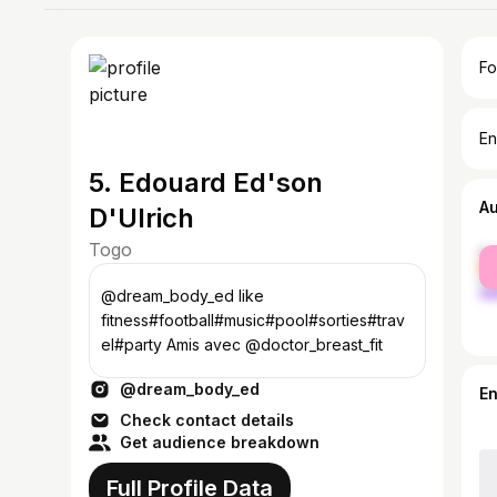
Fo
En
5. Edouard Ed'son
A
D'Ulrich
Togo
fe
ma
@dream_body_ed like
fitness#football#music#pool#sorties#trav
el#party Amis avec @doctor_breast_fit
@dream_body_ed
E
Check contact details
Get audience breakdown
Full Profile Data