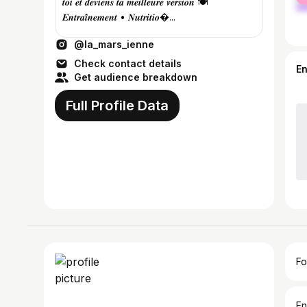
𝒕𝒐𝒊 𝒆𝒕 𝒅𝒆𝒗𝒊𝒆𝒏𝒔 𝒕𝒂 𝒎𝒆𝒊𝒍𝒍𝒆𝒖𝒓𝒆 𝒗𝒆𝒓𝒔𝒊𝒐𝒏 🍽️
𝑬𝒏𝒕𝒓𝒂𝒊̂𝒏𝒆𝒎𝒆𝒏𝒕 • 𝑵𝒖𝒕𝒓𝒊𝒕𝒊𝒐�...
@la_mars_ienne
Check contact details
E
Get audience breakdown
Full Profile Data
Fo
En