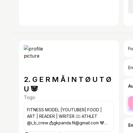
Fo
En
2. G E R M Å I N T Ø U T Ø
A
U 🐼
Togo
fe
ma
FITNESS MODEL |YOUTUBER| FOOD |
ART | READER | WRITER ✍🏾 ATHLET
@i_b_crew 📩gkpanda.fit@gmail.com 🐼
E
Tiktok: @GkPandafit