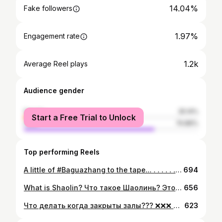
14.04%
Fake followers
1.97%
Engagement rate
1.2k
Average Reel plays
Audience gender
female
25.14%
Start a Free Trial to Unlock
male
74.86%
Top performing Reels
A little of #Baguazhang to the tape... . . . . . . . . . @wudeschool #traditionalmartialarts #traditionalwushu #bagua #taichichuan #taijiquan #xingyiquan #shaolin #wudeschool #training_wudeschool #travelling_wudeschool #bestrong💪 #baguadao #sword #twohandedsword #martialartslifestyle #warriorstyle #wayofkungfu #wayofwarrior
694
What is Shaolin? Что такое Шаолинь? Этот монастырь часто называют колыбелью боевых искусств. И в этом есть много правды. Что такое сохранить традицию? А это значит то что сегодня все спортивные единоборства так или иначе используют традиционные знания. Мы видим как видоизменяется весь комбатспорт. На моей памяти время, когда мы учились по книгам и карточкам, на которых были нарисованы приемы. Будущие спортсмены отрабатывали эти приемы по рисункам, а уже их ученики отрабатывали под чутким руководством тренера. Сейчас техника все сильнее наполняет спортивные единоборства. Но все это лишь малая толика знаний, которые были сохранены в местах, похожих на Шаолинь. . . . #ушу #мма #традиционноеушу #кунгфу #удэ #шаолинь #путьвоина #wudeschool #wude #shaolin #wushu #mma #traditionalwushu #drunkenstyle #sanda #wushusanda #travelling_wudeschool #training_wudeschool #wayofwarrior #wayofkungfu #lifestyleofawarrior
656
Что делать когда закрыты залы??? ❌❌❌ Можно конечно и ничего не делать... В плане собственного роста и тренировок... Но это не наш подход 💪 Находим любую возможность для улучшения навыков или отработки техники, выполнения упражнений. 👊👊👊 🛡️Именно таким образом мы стараемся не понизить свой уровень.🛡️ А если это войдёт в привычку, то когда откроются вновь залы, у нас будет привычка работать и дома!!! Это и есть путь к совершенству! . . . #тренировкидляздоровья #здоровье #мотивация #нунчаки #ушу #кунгфуэтожизнь #кунгфу #традиционныебоевыеискусства #оружиеближнегобоя #Wushu #nunchucks #trainingathome #lifestyleofawarrior #koronavirüsü #kungfulife #motivation #мотивация #удэ #wudeschool
623