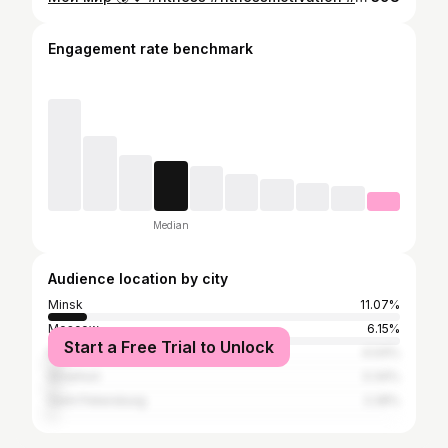
Engagement rate benchmark
Median
Audience location by city
Minsk
11.07%
Moscow
6.15%
Start a Free Trial to Unlock
Kyiv
4.04%
Smarhoń
3.34%
Saint Petersburg
2.28%