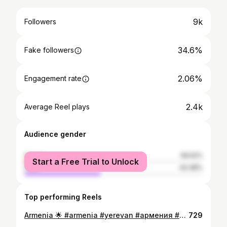
9k
Followers
34.6%
Fake followers
2.06%
Engagement rate
2.4k
Average Reel plays
Audience gender
female
56.52%
Start a Free Trial to Unlock
male
43.48%
Top performing Reels
Armenia 🌟 #armenia #yerevan #армения #ереван #армениямоя #armeniangirl #top #picoftheday #city #restaurant #evening #армения🇦🇲 #ереван🇦🇲 #sunset
729