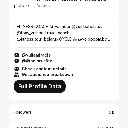
Belarus
FITNESS COACH 💣 Founder @zumbabelarus
@foxy_zumba Travel coach
@fitness_tour_belarus CYCLE 🚴 @veloboom.by
TRX ZUMBA® 🔝 AQUAFIT 🏊 Влюблена в
Италию
@yuliamiracle
@@belarus5tv
Check contact details
Get audience breakdown
Full Profile Data
2k
Followers