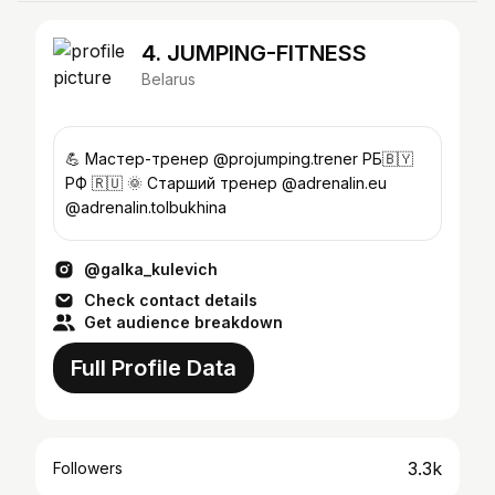
4. JUMPING-FITNESS
Belarus
💪 Мастер-тренер @projumping.trener РБ🇧🇾
РФ 🇷🇺 🌞 Старший тренер @adrenalin.eu
@adrenalin.tolbukhina
@galka_kulevich
Check contact details
Get audience breakdown
Full Profile Data
3.3k
Followers