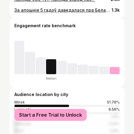
За апошнія 5 гадоў даведалася пра Беларусь больш, чым за ўсё сваё жыццё. Столькі сэнсаў было намацана мною для мяне. Я так апантана вандравала, як ніколі. Я так хацела надыхацца, наглядзецца, адчуць скурай роднае паветра. Я глядзела на ўсё новымі вачыма. Такое шчасце, што побач былі людзі, з якімі мы праходзілі падобныя трансфармацыі на шляху да саміх сябе, на шляху да беларушчыны. Беражліва захоўваю ўсе ўспаміны ў сваёй душы як бясцэнны скарб. Памятаю, як улетку адарвалася ад групкі і прыйшла паглядзець на Вілію, ведаючы, што не скора сустрэнемся зноў. Рака, з якой усё пачалося - маё захапленне роднай зямлёй на нейкім новым узроўні, які немагчыма апісаць 💔 Люблю!
1.3k
Engagement rate benchmark
Median
Audience location by city
Minsk
51.76%
Luninyets
6.56%
Start a Free Trial to Unlock
Moscow
2.8%
Mahilyow
2.64%
Brest
2.16%