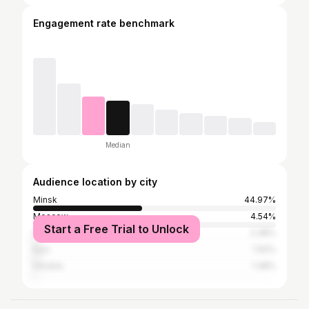
Engagement rate benchmark
Median
Audience location by city
Minsk
44.97%
Moscow
4.54%
Start a Free Trial to Unlock
Luninyets
2.38%
Kyiv
1.92%
Hrodna
1.38%