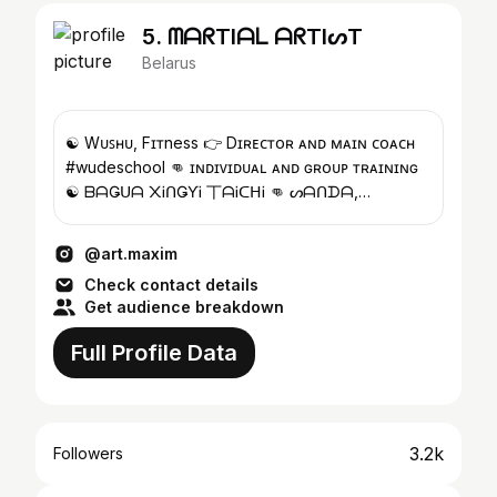
5. ᗰᗩᖇTIᗩᒪ ᗩᖇTIᔕT
Belarus
☯ Wᴜꜱʜᴜ, Fɪᴛness 👉 Dɪʀᴇᴄᴛᴏʀ ᴀɴᴅ ᴍᴀɪɴ ᴄᴏᴀᴄʜ
#wudeschool 👊 ɪɴᴅɪᴠɪᴅᴜᴀʟ ᴀɴᴅ ɢʀᴏᴜᴘ ᴛʀᴀɪɴɪɴɢ
☯ ᗷᗩǤᑌᗩ ᙭ᎥᑎǤƳᎥ 丅ᗩᎥᑕᕼᎥ 👊 ᔕᗩᑎᗪᗩ,
ᛕᎥᑕᛕᗷᗝ᙭ᎥᑎǤ ☯ ɊᎥǤᗝᑎǤ, ᑎᗴƳǤᗝᑎǤ
@art.maxim
Check contact details
Get audience breakdown
Full Profile Data
3.2k
Followers