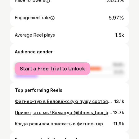
23.05%
Fake followers
5.97%
Engagement rate
1.5k
Average Reel plays
Audience gender
female
78.8%
Start a Free Trial to Unlock
male
21.2%
Top performing Reels
Фитнес-тур в Беловежскую пущу состоялся 🔥 Мы много тренировались, катались на велосипедах вокруг пущи, плавали в бассейне, играли в теннис, загадывали желания у Деда Мороза, дарили много подарков, парились в бане, знакомились с зубрами, спали на мягких кроватях и просто получали удовольствие от наших совместных трех дней ❤️ Спасибо огромное всем участникам, кто с нами был 👍
13.1k
Привет, это мы! Команда @fitness_tour_belarus ❤️
12.7k
Когда решился приехать в фитнес-тур
11.9k