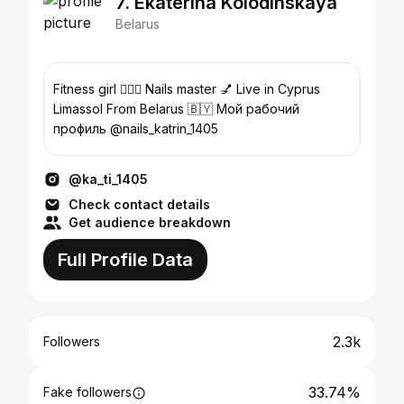
7. Ekaterina Kolodinskaya
Belarus
Fitness girl 🏋🏻‍♀️ Nails master 💅 Live in Cyprus
Limassol From Belarus 🇧🇾 Мой рабочий
профиль @nails_katrin_1405
@ka_ti_1405
Check contact details
Get audience breakdown
Full Profile Data
2.3k
Followers
33.74%
Fake followers