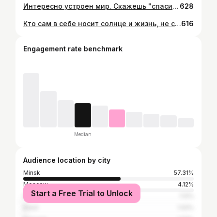
Интересно устроен мир. Скажешь "спасибо ты" - скажут "спасибо" тебе. Улыбнешься ты - улыбнутся тебе. Все хорошее начинается только с тебя 😉
628
Кто сам в себе носит солнце и жизнь, не станет искать света где-то на стороне…💛 к нему всё тянется
616
Engagement rate benchmark
Median
Audience location by city
Minsk
57.31%
Moscow
4.12%
Start a Free Trial to Unlock
Hrodna
1.12%
Brest
1.02%