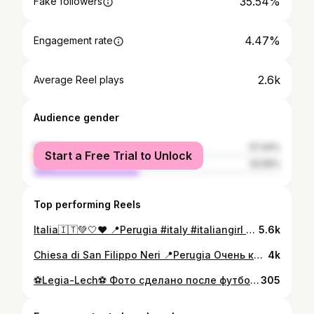
35.54%
Fake followers
4.47%
Engagement rate
2.6k
Average Reel plays
Audience gender
female
57.44%
Start a Free Trial to Unlock
male
42.56%
Top performing Reels
Italia🇮🇹💚🤍❤️ 📍Perugia #italy #italiangirl #italy🇮🇹 #italy_vacations #italytravel #italyiloveyou #italy❤️ #vacation #mood #mood🍹 #reelsitalia #reelsitaly
5.6k
Chiesa di San Filippo Neri 📍Perugia Очень красивая церковь построенная в XVII веке в стиле барокко. #ciesa #chiesadisanfilipponeriperugia #perugiaitaly #itália #reelsitalia #italy🇮🇹 #reelsitaly
4k
⚽️Legia-Lech⚽️ Фото сделано после футбола , при пустых трибунах , но эмоции от этого матча переполняют до сих пор . Этот тот футбол , которого так не хватает в Беларуси , полный стадион , атмосфера потрясающая , уверена , что даже тот кто не любит футбол с удовольствием посетил такой матч. Люди приходят поболеть за команду , отдохнуть , насладится игрой , хорошо провести время с семьей , болельщики не замолчали ни разу за весь матч , поддержка была колоссальная , вот к чему нужно стремиться ! #legia #lechpoznan #fottbal #poland #warsaw #girl #smile #amazinggame #amazingday
305