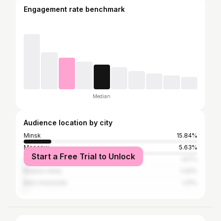
Engagement rate benchmark
Median
Audience location by city
Minsk
15.84%
Moscow
5.63%
Start a Free Trial to Unlock
Saint Petersburg
1.57%
Buenos Aires
1.44%
Belo Horizonte
1.31%