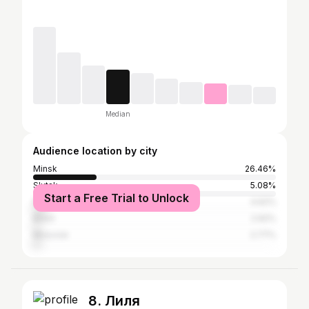
Median
Audience location by city
Minsk
26.46%
Slutsk
5.08%
Start a Free Trial to Unlock
Pinsk
4.62%
Brest
2.92%
Moscow
2.77%
8. Лиля