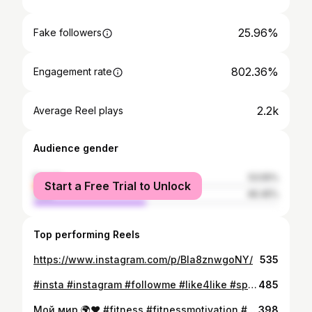
25.96%
Fake followers
802.36%
Engagement rate
2.2k
Average Reel plays
Audience gender
female
53.55%
Start a Free Trial to Unlock
male
46.45%
Top performing Reels
https://www.instagram.com/p/Bla8znwgoNY/
535
#insta #instagram #followme #like4like #sport #gym #Minsk #work #fitnessmotivation #fitness #belarus #gym #training #body #healthyfood #кач #похудение #правильноепитание #диеталюбимая #сброситьвес #фигура #workoutfit #bodybuilding
485
Мой мир 🌍❤️ #fitness #fitnessmotivation #fitnestrainer #фитнесмотивация #фитнестренер #фитнесонлайн #онлайнтренер #онлайнтренировки #фитнестренировки #фитнес #спорт #спортвжизни #sport #motivation #мотивация #спорзал💪💪💪 #зал #gym #onlinetrainer #onlintraining #fitnessonline
398