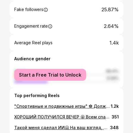
25.87%
Fake followers
2.64%
Engagement rate
1.4k
Average Reel plays
Audience gender
female
68.41%
Start a Free Trial to Unlock
male
31.59%
Top performing Reels
"Спортивные и подвижные игры" ⚽ Должны были играть в футбол, но всю пару пробегали играя в разные игры🤗 Было весело 😁
1.2k
ХОРОШИЙ ПОЛУЧИЛСЯ ВЕЧЕР 🤩 Всем спасибо, что были вместе, не со всеми получилось сфоткаться🤗
351
Такой меня сделал ИИ🤗 На ваш взгляд, мне идёт тёмный цвет волос??
348