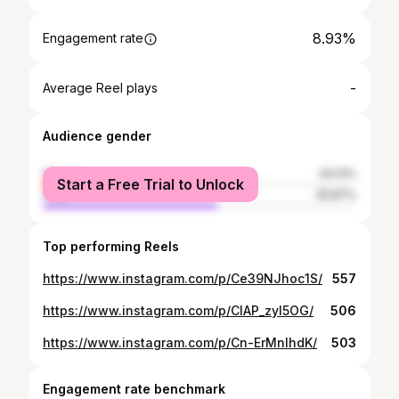
8.93%
Engagement rate
-
Average Reel plays
Audience gender
female
44.13%
Start a Free Trial to Unlock
male
55.87%
Top performing Reels
https://www.instagram.com/p/Ce39NJhoc1S/
557
https://www.instagram.com/p/ClAP_zyI5OG/
506
https://www.instagram.com/p/Cn-ErMnIhdK/
503
Engagement rate benchmark