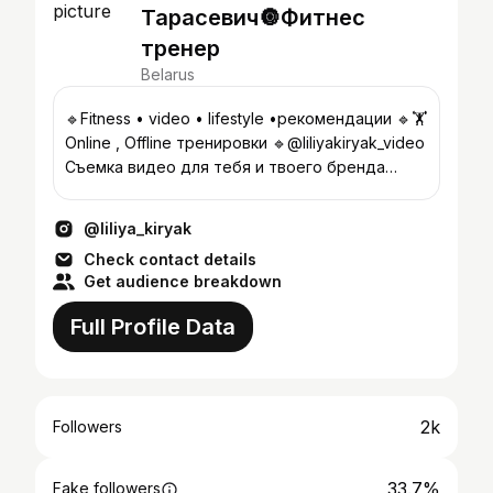
Тарасевич🔘Фитнес
тренер
Belarus
🔹Fitness • video • lifestyle •рекомендации 🔹🏋
Online , Offline тренировки 🔹@liliyakiryak_video
Съемка видео для тебя и твоего бренда
съемка на проф 📷
@liliya_kiryak
Check contact details
Get audience breakdown
Full Profile Data
2k
Followers
33.7%
Fake followers