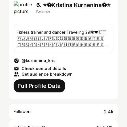
6. ⭐️⚽️Kristina Kurnenina⚽️⭐️
Belarus
Fitness trainer and dancer Traveling 29🌍❤️🇱🇹
🇵🇱🇺🇦🇪🇪🇱🇻🇷🇺🇨🇿🇧🇪🇧🇬🇩🇪🇦🇹🇷🇴
🇹🇷🇸🇾🇴🇲🇫🇷🇲🇨🇻🇦🇮🇹🇧🇦🇭🇷🇬🇷🇪🇸
🇦🇩🇵🇹🇮🇱🇭🇺🇦🇪🇦🇱 📍Warszawa
@kurnenina_kris
Check contact details
Get audience breakdown
Full Profile Data
2.4k
Followers