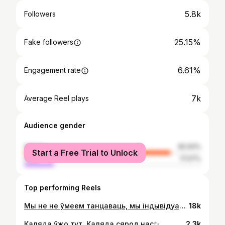
5.8k
Followers
25.15%
Fake followers
6.61%
Engagement rate
7k
Average Reel plays
Audience gender
female
82.93%
Start a Free Trial to Unlock
male
17.07%
Top performing Reels
Мы не не ўмеем танцаваць, мы індывідуальнасці 🌚
18k
Каляда ўжо тут, Каляда сярод нас✨
2.3k