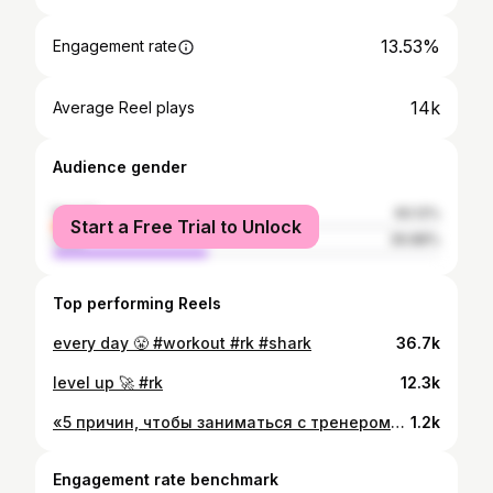
13.53%
Engagement rate
14k
Average Reel plays
Audience gender
female
60.12%
Start a Free Trial to Unlock
male
39.88%
Top performing Reels
every day 😤 #workout #rk #shark
36.7k
level up 🚀 #rk
12.3k
«5 причин, чтобы заниматься с тренером» или всегда бы так 😅💪🏻)) А как проходят ваши тренировки?
1.2k
Engagement rate benchmark