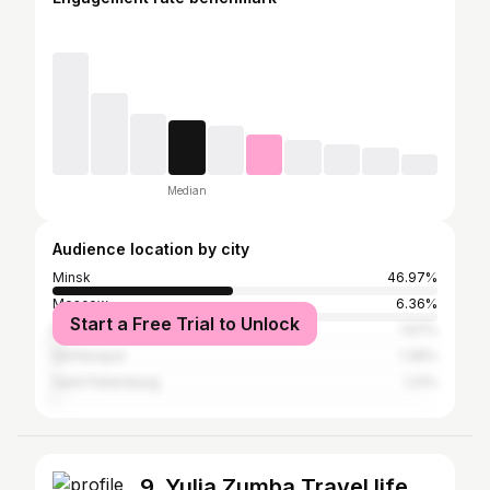
Median
Audience location by city
Minsk
46.97%
Moscow
6.36%
Start a Free Trial to Unlock
Brest
1.67%
Simferopol
1.36%
Saint Petersburg
1.21%
9. Yulia Zumba Travel life