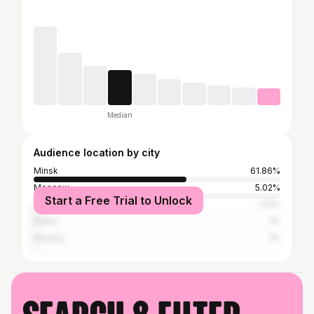
Median
Audience location by city
Minsk
61.86%
Moscow
5.02%
Start a Free Trial to Unlock
Saint Petersburg
1.51%
Dubai
1%
Hrodna
1%