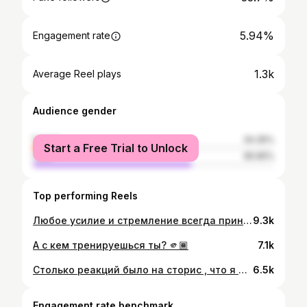
5.94%
Engagement rate
1.3k
Average Reel plays
Audience gender
female
34.35%
Start a Free Trial to Unlock
male
65.65%
Top performing Reels
Любое усилие и стремление всегда принесёт результат 🤍
9.3k
А с кем тренируешься ты? 🫵🏾
7.1k
Столько реакций было на сторис , что я поняла - многие забыли как я выгляжу в юбке 😁🤪 Это нужно срочно исправлять 😎, и начинать выгуливать наряды особенно платья , которые с времен покупки так ни разу и не надела . Срочно исправляю 😁
6.5k
Engagement rate benchmark