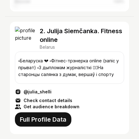
Barysaw
1.02%
2. Julija Siemčanka. Fitness
online
Belarus
▫️Беларуска 💔 ▫️Фітнес-трэнерка online (запіс у
прыват) ▫️З дыпломам журналісткі ❤️‍🔥На
старонцы салянка з думак, вершаў і спорту
@julia_shelli
Check contact details
Get audience breakdown
Full Profile Data