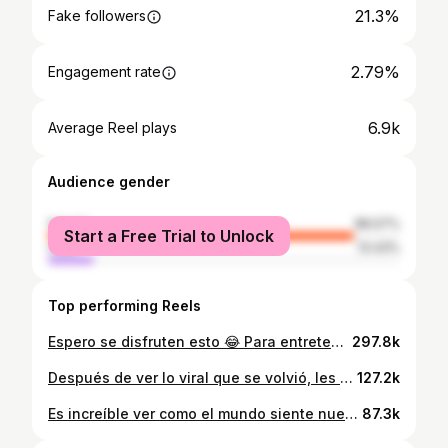
21.3%
Fake followers
2.79%
Engagement rate
6.9k
Average Reel plays
Audience gender
female
86.57%
Start a Free Trial to Unlock
male
13.43%
Top performing Reels
Espero se disfruten esto 😂 Para entretenerlos un rato, juro que no pinto así, fui pintacaritas por un buen tiempo pero para joder ustedes saben, lo que sea 🫶🏻😆 #minions #minionstrend #minionsmakeup #trend #instagram #reels #viral #viralvideos
297.8k
Después de ver lo viral que se volvió, les quiso regalar el minion morado ahora 😂 Disfrútenlo hasta el final para que vean su reacción 🙌🏻 #minions #minionstrend #minionsmakeup #trend #instagram #reels #viral #viralvideos
127.2k
Es increíble ver como el mundo siente nuestro dolor, y lo RESPETA, infinitas gracias🌎🇻🇪❤️ #venezuela #venezuela🇻🇪
87.3k