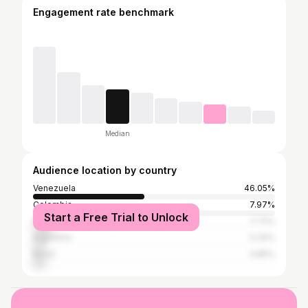
Engagement rate benchmark
Median
Audience location by country
Venezuela
46.05%
Colombia
7.97%
Start a Free Trial to Unlock
Mexico
7.73%
Argentina
5.32%
Brazil
4.85%