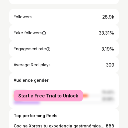
28.9k
Followers
33.31%
Fake followers
3.19%
Engagement rate
309
Average Reel plays
Audience gender
female
74.42%
Start a Free Trial to Unlock
male
25.58%
Top performing Reels
Cocina Xpress tu experiencia gastronómica. Uuuuf 😏 . . . #cocinaxpress #cocinaxpresss #food #foodporn #photo #Venezuela #Colombia #panama #photography #cocina #food #foodporn #yum #yummy #instafood #instagood #TagsForLikes #photooftheday #sweet #dinner #lunch #breakfast #fresh #delish #delicious #eating #eat #hungry #foodpic #foodpics #foodgasm #hot
888