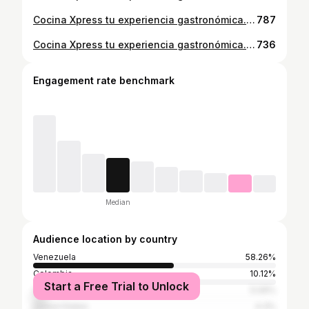
Cocina Xpress tu experiencia gastronómica. Usususss 😏😍 . . . #cocinaxpress #cocinaxpresss #food #foodporn #photo #Venezuela #Colombia #panama #photography #cocina #food #foodporn #yum #yummy #instafood #instagood #TagsForLikes #photooftheday #sweet #dinner #lunch #breakfast #fresh #delish #delicious #eating #eat #hungry #foodpic #foodpics #foodgasm #hot
787
Cocina Xpress tu experiencia gastronómica. Uuuuf 😏 . . . #cocinaxpress #cocinaxpresss #food #foodporn #photo #Venezuela #Colombia #panama #photography #cocina #food #foodporn #yum #yummy #instafood #instagood #TagsForLikes #photooftheday #sweet #dinner #lunch #breakfast #fresh #delish #delicious #eating #eat #hungry #foodpic #foodpics #foodgasm #hot
736
Engagement rate benchmark
Median
Audience location by country
Venezuela
58.26%
Colombia
10.12%
Start a Free Trial to Unlock
Chile
5.09%
United States
4.3%