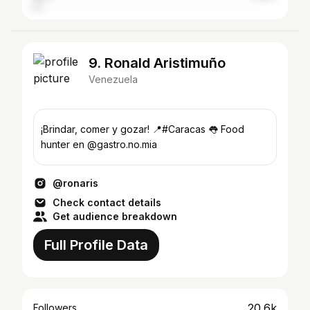
9. Ronald Aristimuño
Venezuela
¡Brindar, comer y gozar! 📍#Caracas 👅 Food
hunter en @gastro.no.mia
@ronaris
Check contact details
Get audience breakdown
Full Profile Data
20.6k
Followers