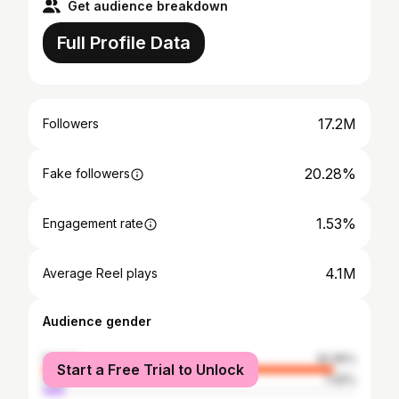
Get audience breakdown
Full Profile Data
17.2M
Followers
20.28%
Fake followers
1.53%
Engagement rate
4.1M
Average Reel plays
Audience gender
female
92.95%
Start a Free Trial to Unlock
male
7.05%