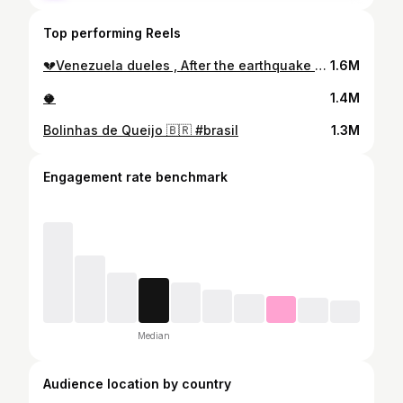
Top performing Reels
💔Venezuela dueles , After the earthquake on June 24, thousands were left with nothing. My family and I managed to deliver 2 trucks full of essential supplies: mattresses, clothing, shoes, soap, and hygiene kits. we prepared and served 1,000 meat burgers to families who lost their homes. Looking at the ruins, our hearts are completely broken and devastated💔 #venezuela
1.6M
🥥
1.4M
Bolinhas de Queijo 🇧🇷 #brasil
1.3M
Engagement rate benchmark
Median
Audience location by country