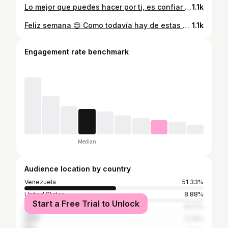
Lo mejor que puedes hacer por ti, es confiar en ti ✨ . . . #tbt #orange #women
1.1k
Feliz semana 😊 Como todavía hay de estas fotos... Seguimos subiendo de estas 😂 . . . . #women #photo #venezuelan #blue #black
1.1k
Engagement rate benchmark
Median
Audience location by country
Venezuela
51.33%
United States
8.88%
Start a Free Trial to Unlock
Colombia
8.07%
Chile
4.74%