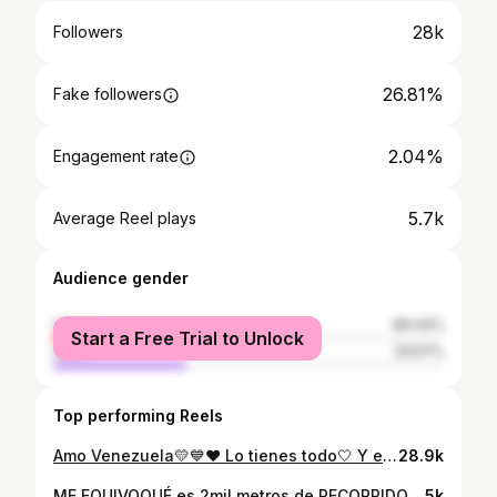
28k
Followers
26.81%
Fake followers
2.04%
Engagement rate
5.7k
Average Reel plays
Audience gender
female
66.43%
Start a Free Trial to Unlock
male
33.57%
Top performing Reels
Amo Venezuela💛💙❤️ Lo tienes todo🤍 Y este video lo explica perfectamente 🇻🇪 . . . #venezuela 📍 #caracas #picobolivar #amazonas #saltoangel #medanosdecoro #islademargarita #llano #turen #merida #nuevaesparta
28.9k
ME EQUIVOQUÉ es 2mil metros de RECORRIDO no de ALTURA 🤦🏻‍♂️🤷🏻‍♂️🌄 Gracias a la Sra Mirian y su sabor único para preparar estás empanadas tan deliciosas, y todo esto no los trae @lagreamgta en Tacarigua, una experiencia increíble 😍😍😍 No dejes de visitarlos, son lo mejor🌄🇻🇪
5k