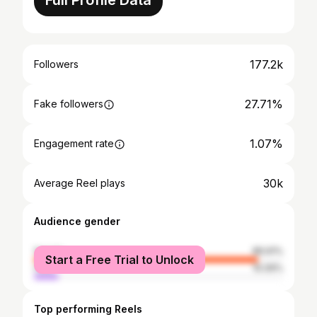
Full Profile Data
177.2k
Followers
27.71%
Fake followers
1.07%
Engagement rate
30k
Average Reel plays
Audience gender
female
89.91%
Start a Free Trial to Unlock
male
10.09%
Top performing Reels