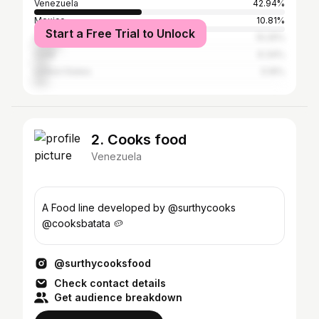
Venezuela
42.94%
Mexico
10.81%
Start a Free Trial to Unlock
Colombia
10.25%
Chile
6.34%
United States
5.16%
2. Cooks food
Venezuela
A Food line developed by @surthycooks
@cooksbatata 🥔
@surthycooksfood
Check contact details
Get audience breakdown