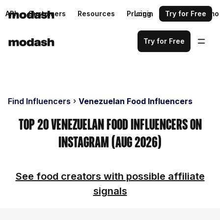
API
Customers
Resources
Pricing
Login
Request a demo
Try for Free
Try for Free
Find Influencers
Venezuelan Food Influencers
Top 20 Venezuelan Food Influencers on
Instagram (Aug 2026)
See food creators with possible affiliate
signals