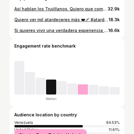
Así hablan los Trujillanos. Quiero que comentes todas esas palabras y expresiones que solo se dicen en el estado Trujillo.
32.9k
Quiero ver mil atardeceres más ❤️‍🩹 #atardecer #atardeceres #puestadelsol #travelblogger
18.3k
Si quieres vivir una verdadera experiencia en cada estado de Venezuela tienes que visitar sus mercados. #Venezuela #Trujillo
16.6k
Engagement rate benchmark
Median
Audience location by country
Venezuela
64.53%
United States
11.61%