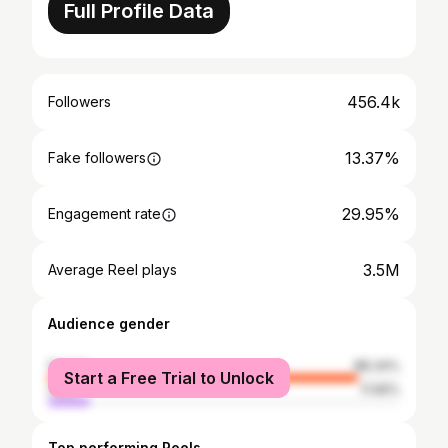
Full Profile Data
456.4k
Followers
13.37%
Fake followers
29.95%
Engagement rate
3.5M
Average Reel plays
Audience gender
female
88.34%
Start a Free Trial to Unlock
male
11.66%
Top performing Reels