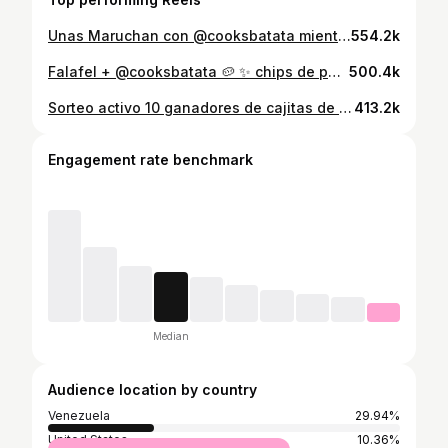
Unas Maruchan con @cooksbatata mientras oímos los chismes de Tiktok 🙆🏼‍♀️🙏🏻✨ por cierto ya están por llegar mis papitas nuevamente !!!
554.2k
Falafel + @cooksbatata 🥔 ✨ chips de papas #repost #arabes #humor #contenido
500.4k
Sorteo activo 10 ganadores de cajitas de todos los sabores ✨ Solo sigue mis cuentas @surthycooksfood y @cooksbatata , dale a compartir este video y comenta en este video de donde me sigues y podrías ser el ganador ! Será seleccionado al azar de los comentarios . Gracias por ser parte de mi magia , mañana @cooksbatata estará a nivel nacional en todas las sucursales de @mundototal_ve 12pm del medio día ✨#onceuponatime #batata
413.2k
Engagement rate benchmark
Median
Audience location by country
Venezuela
29.94%
United States
10.36%