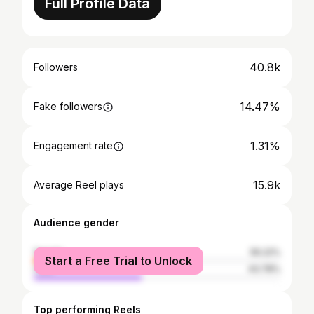
Full Profile Data
40.8k
Followers
14.47%
Fake followers
1.31%
Engagement rate
15.9k
Average Reel plays
Audience gender
female
56.22%
Start a Free Trial to Unlock
male
43.78%
Top performing Reels