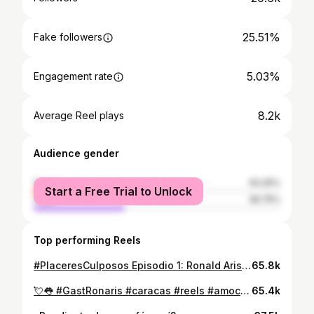
25.51%
Fake followers
5.03%
Engagement rate
8.2k
Average Reel plays
Audience gender
female
63.25%
Start a Free Trial to Unlock
male
36.75%
Top performing Reels
#PlaceresCulposos Episodio 1: Ronald Aristimuño. ¿Has probado o te atreverías a probar esta combinación? 🎥 @dianitaruizhueck / @samuelkaufman
65.8k
💘👅 #GastRonaris #caracas #reels #amocomer #audio #chiste #hamburguesa #burger #comerencaracas #audioreels
65.4k