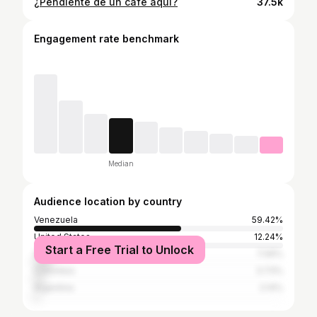
¿Pendiente de un café aquí?
37.5k
Engagement rate benchmark
Median
Audience location by country
Venezuela
59.42%
United States
12.24%
Start a Free Trial to Unlock
Spain
7.06%
Colombia
3.73%
Argentina
2.14%