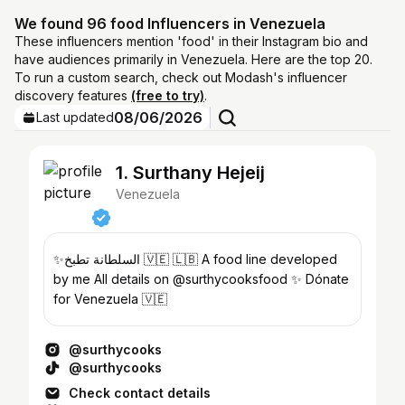
We found 96 food Influencers in Venezuela
These influencers mention 'food' in their Instagram bio and
have audiences primarily in Venezuela. Here are the top 20.
To run a custom search, check out Modash's influencer
discovery features
(free to try)
.
08/06/2026
Last updated
1. Surthany Hejeij
Venezuela
✨السلطانة تطبخ 🇻🇪 🇱🇧 A food line developed
by me All details on @surthycooksfood ✨ Dónate
for Venezuela 🇻🇪
@surthycooks
@surthycooks
Check contact details