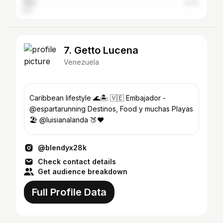
Peru
4.2%
7. Getto Lucena
Venezuela
Caribbean lifestyle 🌊🏝️ 🇻🇪 Embajador -
@espartarunning Destinos, Food y muchas Playas
🏖️ @luisianalanda 🍑❤
@blendyx28k
Check contact details
Get audience breakdown
Full Profile Data