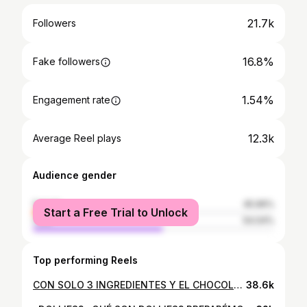
21.7k
Followers
16.8%
Fake followers
1.54%
Engagement rate
12.3k
Average Reel plays
Audience gender
female
45.96%
Start a Free Trial to Unlock
male
54.04%
Top performing Reels
CON SOLO 3 INGREDIENTES Y EL CHOCOLATE DULCELECHE DE @yeih_chocolate PREPAREMOS ESTA MARQUESA 🍫🍫. 300 gr de chocolate DULCELECHE de @yeih_chocolate 🍫 1 lata de leche condensada 4 cucharadas de leche líquida 🥛 OPCIONAL: una cucharada de mantequilla (es para que quede con más brillo la mezcla) 🧈 Un paquete de galleta María 1 taza de leche líquida 🥛 Son pocos ingredientes y el resultado es BOMBA!❤️‍🔥 De verdad está me quedo especialmente deliciosa🤤 y es rapidita!!! #YEiH #yeihchocolate #chocolate #chocolatevenezolano #elmanaito #cacao #venezuela
38.6k