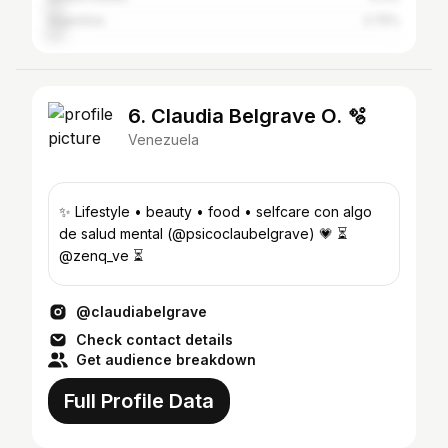
Argentina
3.75%
6. Claudia Belgrave O. 🫧
Venezuela
✨ Lifestyle • beauty • food • selfcare con algo
de salud mental (@psicoclaubelgrave) 💗 ⏳
@zenq_ve ⏳
@claudiabelgrave
Check contact details
Get audience breakdown
Full Profile Data