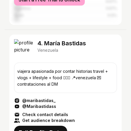
Chile
6.67%
Argentina
5.67%
Spain
5.12%
4. María Bastidas
Venezuela
viajera apasionada por contar historias travel +
vlogs + lifestyle + food 🧘🏽‍♀️ 📍venezuela 💌
contrataciones al DM
@maribastidas_
@Maribastidass
Check contact details
Get audience breakdown