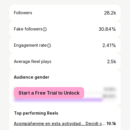
28.2k
Followers
30.84%
Fake followers
2.41%
Engagement rate
2.5k
Average Reel plays
Audience gender
female
13.06%
Start a Free Trial to Unlock
male
86.94%
Top performing Reels
Acompáñenme en esta actividad… Decidí comenzar el año con buen pie y llevar un granito de arena y bendiciones a muchas personas. Gracias a todos los que ayudaron para que esta actividad se hiciera realidad. @vickydvg @imcorinag @arabelisguerra @claudiabelgrave @ciolyordonez #erestu #graciasdios #gracias #2023 #proposito #comida #ayuda #love #familia
19.1k