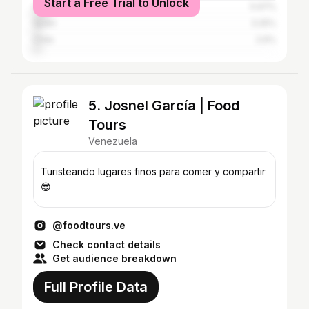
Start a Free Trial to Unlock
Colombia
5.97%
Spain
3.25%
Chile
2.6%
5. Josnel García | Food
Tours
Venezuela
Turisteando lugares finos para comer y compartir
😎
@foodtours.ve
Check contact details
Get audience breakdown
Full Profile Data