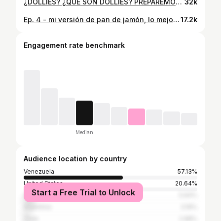
¿DOLLIES? ¿QUÉ SON DOLLIES? PREPARÉMOSLOS CON @yeih_chocolate 🍫❤️✨ Es una receta mega facil, todas las cantidades y procedimiento lo consigues en el video✨. Es un postre con texturas bien interesantes y deliciosooo. La leche condensada se carameliza y aporta sabores riquisimos, y los trozos de chocolate lo elevan tooodo. Si tienes alguna pregunta déjala abajo y te la contesto🫶🏻 #YEiH #yeihchocolate #chocolate #chocolatevenezolano #elmanaito #cacao #venezuela
32k
Ep. 4 - mi versión de pan de jamón, lo mejor de la navidad 🎄❤️ - 20 recetas que pensé que eran difíciles hasta que las hice. Vamos con los ingredientes: para la masa necesitas 800 gr de harina panadera, 260ml de agua, 60 gr de azúcar, 100 gr de margarina, 10gr de sal, 2 huevos y 8gr de levadura. Vas a mezclar la mitad de la harina con la levadura, el azúcar y los huevos, en ese orden. Luego empiezas a amasar y vas agregando la margarina poco a poco, cuando ya la integres toda agrega el resto de la harina y la sal. Amasa por aproximadamente 10-15 minutos hasta que la masa no se pegue de las manos, este suave y puedas bolearla. Deja reposar por mínimo 1hr en un lugar que no este muy frío, por ejemplo yo la metí en el horno apagado. Una vez haya reposado, córtala en dos y extiéndela en forma de rectángulo, si ya la tienes lo suficientemente fina como la quieres y aún no tienes el rectángulo perfecto, puedes cortar los extremos para obtener el rectángulo. Para el relleno cada pan lleva 500-600 gr de jamón, dependiendo de con cuánto relleno lo quieras tú, de tocineta 100 gr cada pan, de pasas y aceitunas aprox 80gr de cada una. Rellena tu pan, enrolla, hazle la forma que desees y déjalo reposar mínimo 40 minutos más, y luego haz una mezcla de un huevo, una cucharada de azúcar y 2 cucharadas de agua, y lo vas a usar para barnizar el pan, recuerda pincharlo con un tenedor varias veces antes de meterlo al horno. Hornéalo a 160 grados por aprox 40 minutos, si ves que se está dorando mucho y aún le falta tiempo en horno cúbrelo con papel aluminio para evitar que se siga dorando. Anímate este año a hacer tu propio pan de jamón y sorprende a más de uno en tu casa🎄.
17.2k
Engagement rate benchmark
Median
Audience location by country
Venezuela
57.13%
United States
20.64%
Start a Free Trial to Unlock
Spain
5.64%
Argentina
3.19%
Chile
2.98%