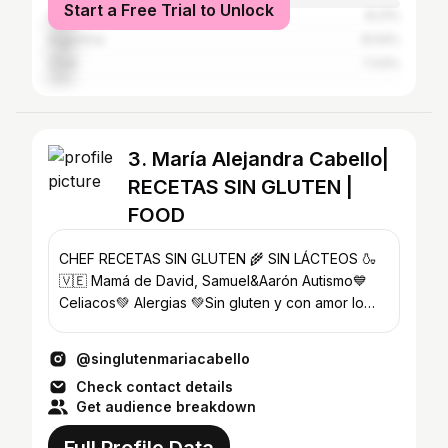
Start a Free Trial to Unlock
Colombia
8.21%
Argentina
8.04%
Chile
7.43%
3. María Alejandra Cabello|
RECETAS SIN GLUTEN |
FOOD
CHEF RECETAS SIN GLUTEN 🌾 SIN LÁCTEOS 🍶
🇻🇪 Mamá de David, Samuel&Aarón Autismo💙
Celiacos💚 Alergias 💚Sin gluten y con amor lo
hecho en casa es mejor💚
@singlutenmariacabello
Check contact details
Get audience breakdown