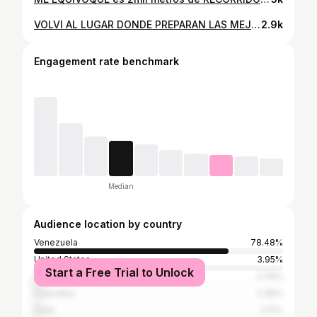
VOLVI AL LUGAR DONDE PREPARAN LAS MEJORES SOPAS DE LA ISLA DE MARGARITA 😍🍲🥣 Ellos son @lacocinadeadonay 🤩🇻🇪 Desde tradicionales sopas como el #mondongo hasta las más exoticas #marytierra son las increíbles opciones que tienen para ti Adonay y su familia✨ También preparan unas parrillas brutales para una, dos y cuatro personas🍖🥩 No dudes en visitarlos en la Av. Principal de Santa Ana. #sopas #islademargarita #venezuela
2.9k
Engagement rate benchmark
Median
Audience location by country
Venezuela
78.48%
United States
3.95%
Start a Free Trial to Unlock
Spain
2.76%
Colombia
2.46%
Chile
2.17%