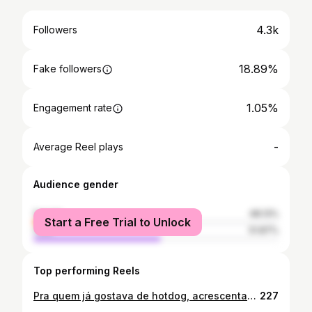
4.3k
Followers
18.89%
Fake followers
1.05%
Engagement rate
-
Average Reel plays
Audience gender
female
48.13%
Start a Free Trial to Unlock
male
51.87%
Top performing Reels
Pra quem já gostava de hotdog, acrescentamos alguns detalhes. Que tal um combo para essa noite do nosso Hotdog!?
227