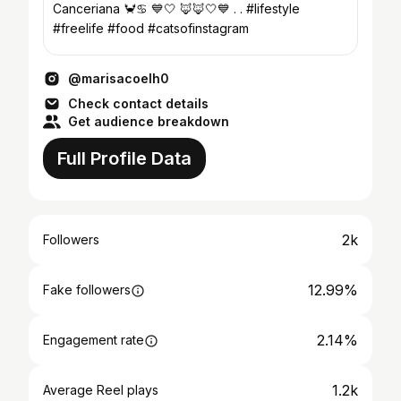
Canceriana 🦀♋ 💙🤍 🦊🦊🤍💙 . . #lifestyle
#freelife #food #catsofinstagram
@marisacoelh0
Check contact details
Get audience breakdown
Full Profile Data
2k
Followers
12.99%
Fake followers
2.14%
Engagement rate
1.2k
Average Reel plays