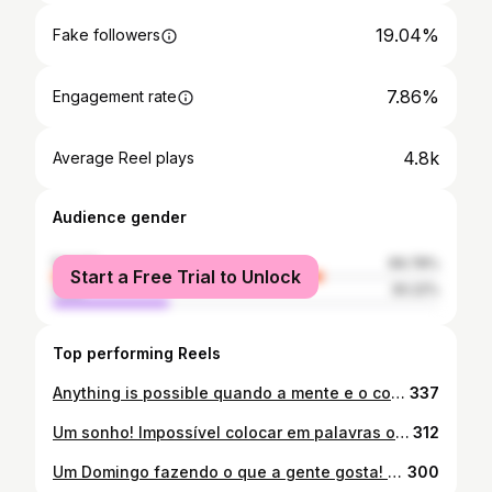
19.04%
Fake followers
7.86%
Engagement rate
4.8k
Average Reel plays
Audience gender
female
69.78%
Start a Free Trial to Unlock
male
30.22%
Top performing Reels
Anything is possible quando a mente e o coração acreditam! Todo o tempo eu pedi força, eu recebi e dei tudo, tudooo de mim! (Não sobrou nada 😂) Cada mensagem de carinho, toda torcida, toda cia nos treinos, todo suporte do @teotreinador ficaram no meu pensamento durante o percurso. Ter você @amaurifa torcendo e vibrando por mim durante 12 horas, me levou até o pórtico! Eu sou uma IRONMAN! E não consegui isso sozinha! 💗🙏🏻✨
337
Um sonho! Impossível colocar em palavras o dia de hoje! Uma natação com um nascer do sol incrível, não sabia se olhava para ele ☀️ ou para as boias. 😂 Bike dentro das minhas expectativas, sabendo que tenho muito a melhorar (assim como as transições)! Ahh a corrida... Meu esporte favorito, mas que hoje judiou! Foi dura, uma briga mental que durou 21km. Mas ninguem falou que ia ser fácil! 🤷🏼‍♀️ Mas foi lindo e eu não poderia estar mais feliz! 💫 Obrigada por todas as mensagens e energia positiva! E obrigada a todos que me ajudaram, motivaram e me inspiraram. Obrigada @amaurifa meu ❤ e maior incentivador. @teotreinador e @teoesportes Por todo suporte e incentivo. E a amiga @camilababo por ser minha companheira nos treinos e por me ajudar a ser mais forte.
312
Um Domingo fazendo o que a gente gosta! ❤️‍🔥⚡️
300