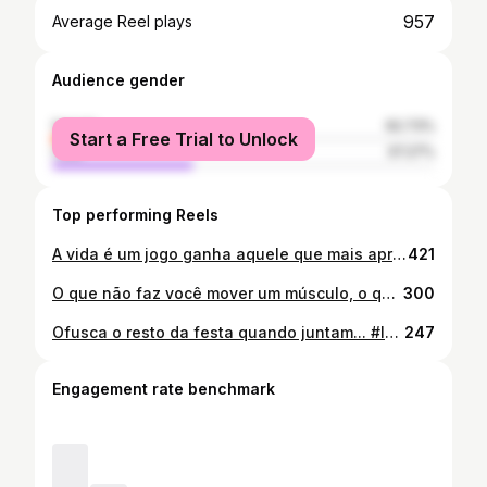
957
Average Reel plays
Audience gender
female
62.73%
Start a Free Trial to Unlock
male
37.27%
Top performing Reels
A vida é um jogo ganha aquele que mais aproveita... Se limite e vc não passará de fase. 😉🙌🌏🍸 #instagram #goodvibes #barman #nikes #deusnocomando #drinking #johnnydepp #minasgerais #enviamosparatodobrasil #teamshape #love #coquetel #nightlife #goodnight #gamerguy #startup #empreendedorismo #meme #music #vive #sunset #detroit #ifoodbrasil #events #usa #words
421
O que não faz você mover um músculo, o que não faz você estremecer, suar, desatinar, não merece fazer parte da sua biografia @modelsdot #beach #praia #belmondcopacabanapalace #live #sunset #gymnastics #fotoğraf #instagood #love #postre #adidas #newbalance @nike #nike #autoestima
300
Ofusca o resto da festa quando juntam... #love #instagram #lindas #piscinhaamor #beer #samba #carnamanda ##summer #gatasdoinstagram #instagood #photography #festa #music #mckekel #toguro #infinity #golook#encontrosereencontros
247
Engagement rate benchmark