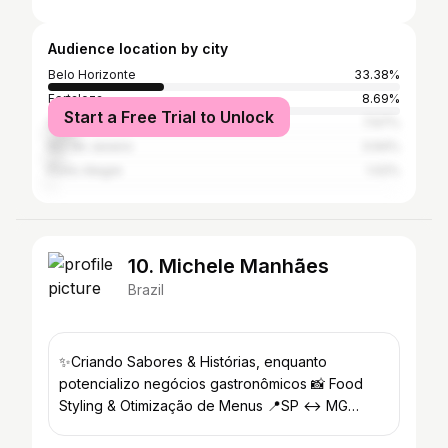
Audience location by city
Belo Horizonte
33.38%
Fortaleza
8.69%
Start a Free Trial to Unlock
São Paulo
7.67%
Rio de Janeiro
3.94%
Porto Alegre
1.02%
10. Michele Manhães
Brazil
✨Criando Sabores & Histórias, enquanto
potencializo negócios gastronômicos 📸 Food
Styling & Otimização de Menus 📍SP ↔ MG
@mineraemporiogourmet