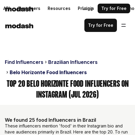
API
Customers
Resources
Pricing
Login
Request a demo
Try for Free
Try for Free
Find Influencers
Brazilian Influencers
Belo Horizonte Food Influencers
Top 20 Belo Horizonte Food Influencers on
Instagram (Jul 2026)
We found 25 food Influencers in Brazil
These influencers mention 'food' in their Instagram bio and
have audiences primarily in Brazil. Here are the top 20. To run