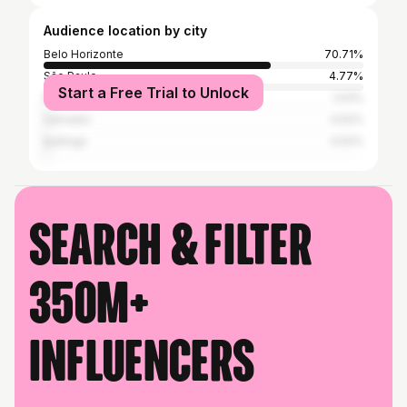
Audience location by city
Belo Horizonte
70.71%
São Paulo
4.77%
Start a Free Trial to Unlock
Rio de Janeiro
1.03%
Salvador
0.52%
Ipatinga
0.52%
Search & filter
350M+
influencers