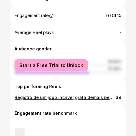
6.04%
Engagement rate
-
Average Reel plays
Audience gender
female
29.64%
Start a Free Trial to Unlock
male
70.36%
Top performing Reels
Registro de um joob incrível,grata demais pela confiança, oportunidade, e reconhecimento 🤍✨ . . . . . @i9carmopolis @studio_flor_morena_579
139
Engagement rate benchmark