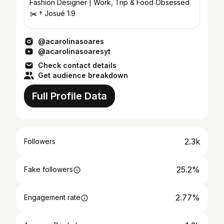
Fashion Designer | Work, Trip & Food Obsessed
✂️ † Josué 1:9
@acarolinasoares
@acarolinasoaresyt
Check contact details
Get audience breakdown
Full Profile Data
2.3k
Followers
25.2%
Fake followers
2.77%
Engagement rate