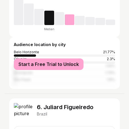
Median
Audience location by city
Belo Horizonte
21.77%
Oliveira
2.3%
Start a Free Trial to Unlock
Itaúna
1.92%
Divinópolis
1.79%
São Paulo
1.15%
6. Juliard Figueiredo
Brazil