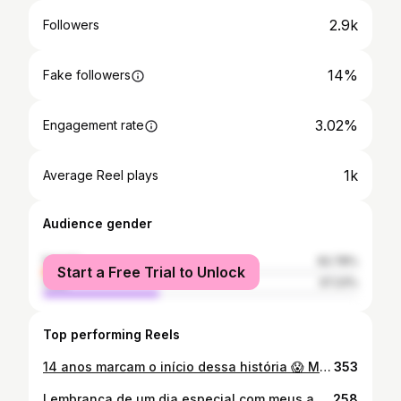
2.9k
Followers
14%
Fake followers
3.02%
Engagement rate
1k
Average Reel plays
Audience gender
female
62.78%
Start a Free Trial to Unlock
male
37.23%
Top performing Reels
14 anos marcam o início dessa história 😱 Muita alegria, muito choro, muita parceria, muita superação. Só Deus sabe tudo que já enfrentamos e como foi mais fácil suportar todas as dificuldades juntinhos. Obrigada meu companheiro e que venham muitos outros anos para celebrarmos o nosso dia 27. Te amo 8 deitado 😉❤️🌹
353
Lembrança de um dia especial com meus amores ❤🤗🐶😍🙏🏼 #love #diabranco Fotos @julioandradefotografia Make @amandameiramakeup Decoração @joaozinho.costa
258