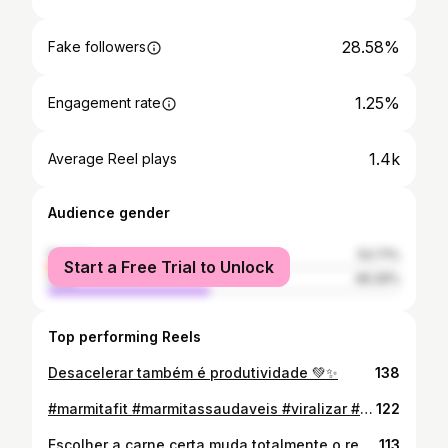
28.58%
Fake followers
1.25%
Engagement rate
1.4k
Average Reel plays
Audience gender
female
53.71%
Start a Free Trial to Unlock
male
46.29%
Top performing Reels
Desacelerar também é produtividade 💚✨
138
#marmitafit #marmitassaudaveis #viralizar #marmitasfitness #marmitacongelada 🥗
122
Escolher a carne certa muda totalmente o resultado da sua dieta 👇 🥩 Quer mais suculência? → acém (perfeito pra almôndegas) 🥩 Quer mais leve e soltinho? → patinho (ótimo pra escondidinho) Não é só “comer saudável”, é saber montar certo 💚 Quer praticidade pra manter isso no dia a dia? Me chama que te explico como funcionam as marmitas 😊 #marmitasaudável #dieta #fiqfit #itabiraeregião #viralizar
113