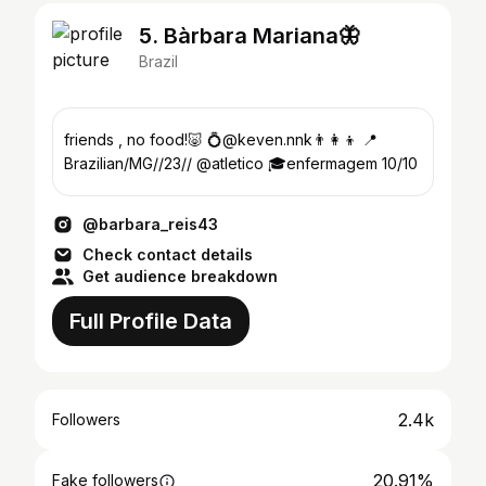
5. Bàrbara Mariana🦋
Brazil
friends , no food!🐷 💍@keven.nnk👨‍👩‍👦 📍
Brazilian/MG//23// @atletico 🎓enfermagem 10/10
@barbara_reis43
Check contact details
Get audience breakdown
Full Profile Data
2.4k
Followers
20.91%
Fake followers