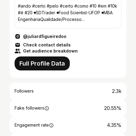
#ando #certo #pelo #certo #como #10 #em #10k
#é #20 ◾SDTrader ◾Food Scientist-UFOP ◾MBA
EngenhariaQualidade/Processo
@repdeusnosacuda ◾kta🔄Beozonte
@juliardfigueiredoo
Check contact details
Get audience breakdown
Full Profile Data
2.3k
Followers
20.55%
Fake followers
4.35%
Engagement rate