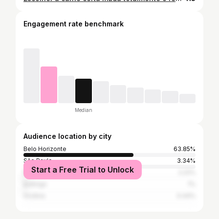
Engagement rate benchmark
Median
Audience location by city
Belo Horizonte
63.85%
São Paulo
3.34%
Start a Free Trial to Unlock
Rio de Janeiro
2.22%
Ipatinga
1%
Goiânia
0.44%