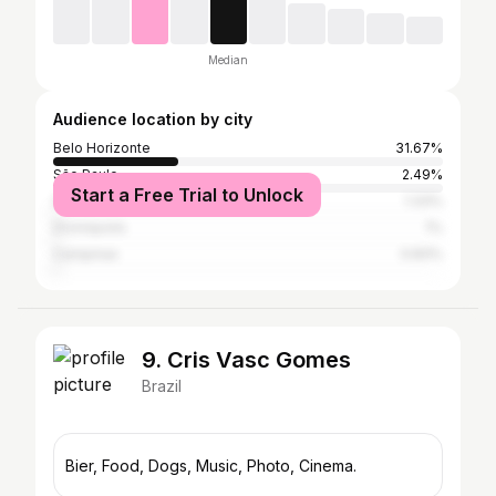
Median
Audience location by city
Belo Horizonte
31.67%
São Paulo
2.49%
Start a Free Trial to Unlock
São João Del-rei
1.33%
Divinópolis
1%
Campinas
0.83%
9. Cris Vasc Gomes
Brazil
Bier, Food, Dogs, Music, Photo, Cinema.