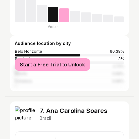
Median
Audience location by city
Belo Horizonte
60.38%
Rio de Janeiro
3%
Start a Free Trial to Unlock
São Paulo
2.72%
Recife
0.66%
Fortaleza
0.66%
7. Ana Carolina Soares
Brazil