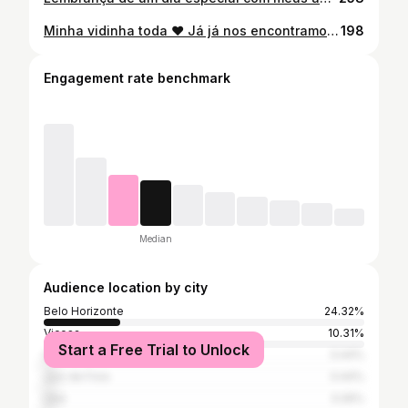
Minha vidinha toda ❤ Já já nos encontramos novamente 🙏🏽🙌🏽
198
Engagement rate benchmark
Median
Audience location by city
Belo Horizonte
24.32%
Viçosa
10.31%
Start a Free Trial to Unlock
São Paulo
3.44%
Juiz de Fora
3.44%
Ubá
3.26%