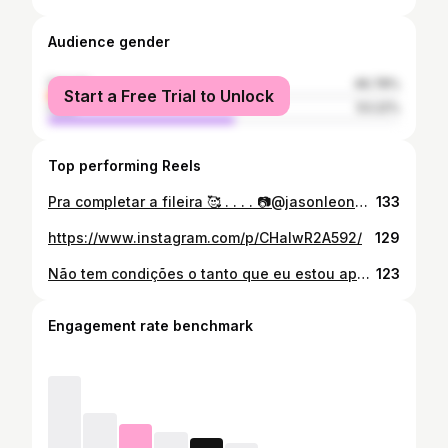
Audience gender
female
46.78%
Start a Free Trial to Unlock
male
53.22%
Top performing Reels
Pra completar a fileira 🥰 . . . . 📷@jasonleonard_photos #naturephotography #tattoo #green #lifestyle
133
https://www.instagram.com/p/CHalwR2A592/
129
Não tem condições o tanto que eu estou apaixonada nessas fotos 🤩🤩 Arrasou demais @jasonleonard_photos . . . . . #happybirthday #cachu #fotografia #photography #modelando📷
123
Engagement rate benchmark