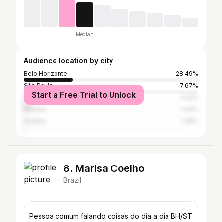
Median
Audience location by city
Belo Horizonte
28.49%
São Paulo
7.67%
Start a Free Trial to Unlock
Rio de Janeiro
4.42%
Manaus
1.34%
Goiânia
1.28%
8. Marisa Coelho
Brazil
Pessoa comum falando coisas do dia a dia BH/ST