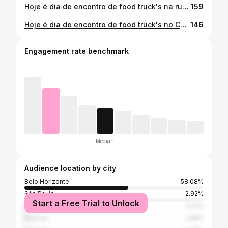
Hoje é dia de encontro de food truck's na rua Cecília Fonseca Coutinho no Castelo em frente ao condomínio Privilege. Venha saborear nossos hamburgers artesanais.
159
Hoje é dia de encontro de food truck's no Castelo em frente ao condomínio Privilege. Venha saborear nossos hamburgers artesanais. Teremos hoje; Barbas Burger @doutorcevada Doce glacê Batata recheada Tomys Sabor e arte
146
Engagement rate benchmark
Median
Audience location by city
Belo Horizonte
58.08%
São Paulo
2.92%
Start a Free Trial to Unlock
Rio de Janeiro
2.22%
Manaus
1.08%