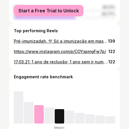
female
39.23%
Start a Free Trial to Unlock
male
60.77%
Top performing Reels
Pré-imunizadah. 💚 Só a imunização em massa nos trará a sonhada "normalidade"! Máscaras e distanciamento social até o controle da pandemia. VIVA O SUS!! VIVA A CIÊNCIA!! #vacinassalvamvidas #foragenocida
139
https://www.instagram.com/p/COYxpmgFw7p/
122
17.03.21: 1 ano de reclusão; 1 ano sem ir num bar; 1 ano sem aglomerar. #vemvacina
122
Engagement rate benchmark
Median