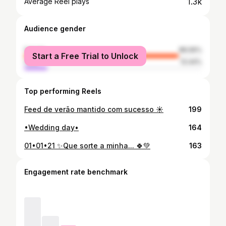
1.3k
Average Reel plays
Audience gender
female
86.56%
Start a Free Trial to Unlock
male
13.44%
Top performing Reels
Feed de verão mantido com sucesso ☀️
199
•Wedding day•
164
01•01•21 ✨Que sorte a minha... 🍀💚
163
Engagement rate benchmark